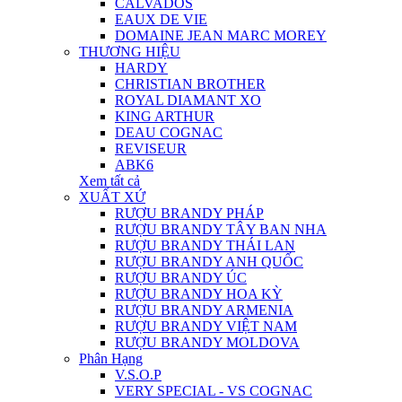
CALVADOS
EAUX DE VIE
DOMAINE JEAN MARC MOREY
THƯƠNG HIỆU
HARDY
CHRISTIAN BROTHER
ROYAL DIAMANT XO
KING ARTHUR
DEAU COGNAC
REVISEUR
ABK6
Xem tất cả
XUẤT XỨ
RƯỢU BRANDY PHÁP
RƯỢU BRANDY TÂY BAN NHA
RƯỢU BRANDY THÁI LAN
RƯỢU BRANDY ANH QUỐC
RƯỢU BRANDY ÚC
RƯỢU BRANDY HOA KỲ
RƯỢU BRANDY ARMENIA
RƯỢU BRANDY VIỆT NAM
RƯỢU BRANDY MOLDOVA
Phân Hạng
V.S.O.P
VERY SPECIAL - VS COGNAC