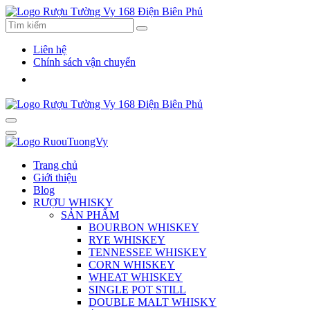
Liên hệ
Chính sách vận chuyển
Trang chủ
Giới thiệu
Blog
RƯỢU WHISKY
SẢN PHẨM
BOURBON WHISKEY
RYE WHISKEY
TENNESSEE WHISKEY
CORN WHISKEY
WHEAT WHISKEY
SINGLE POT STILL
DOUBLE MALT WHISKY