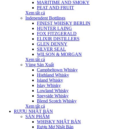
MARITIME AND SMOKY
PEAT AND FRUIT
Xem tất cả
Independent Bottlings
FINEST WHISKY BERLIN
HUNTER LAING
FOX FITZGERALD
ELIXIR DISTILLERS
GLEN DENNY
SILVER SEAL
WILSON & MORGAN
Xem tất cả
Vùng Sản Xuất
Campbeltown Whisky
Highland Whisky
Island Whisky
Islay Whisky
Lowland Whisky
Speyside Whisky
Blend Scotch Whisky
Xem tất cả
RƯỢU NHẬT BẢN
SẢN PHẨM
WHISKY NHẬT BẢN
Rượu Mơ Nhật Bản