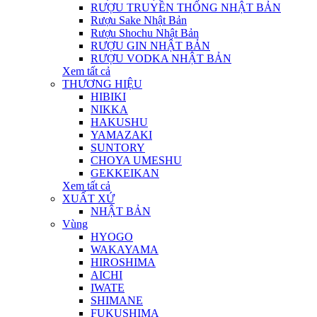
RƯỢU TRUYỀN THỐNG NHẬT BẢN
Rượu Sake Nhật Bản
Rượu Shochu Nhật Bản
RƯỢU GIN NHẬT BẢN
RƯỢU VODKA NHẬT BẢN
Xem tất cả
THƯƠNG HIỆU
HIBIKI
NIKKA
HAKUSHU
YAMAZAKI
SUNTORY
CHOYA UMESHU
GEKKEIKAN
Xem tất cả
XUẤT XỨ
NHẬT BẢN
Vùng
HYOGO
WAKAYAMA
HIROSHIMA
AICHI
IWATE
SHIMANE
FUKUSHIMA