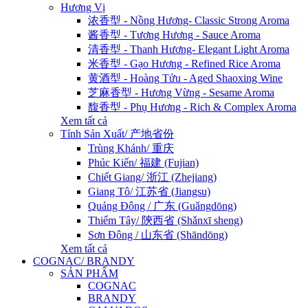
Hương Vị
浓香型 - Nồng Hương- Classic Strong Aroma
酱香型 - Tương Hương - Sauce Aroma
清香型 - Thanh Hương- Elegant Light Aroma
米香型 - Gạo Hương - Refined Rice Aroma
黄酒型 - Hoàng Tửu - Aged Shaoxing Wine
芝麻香型 - Hương Vừng - Sesame Aroma
馥香型 - Phụ Hương - Rich & Complex Aroma
Xem tất cả
Tỉnh Sản Xuất/ 产地省份
Trùng Khánh/ 重庆
Phúc Kiến/ 福建 (Fujian)
Chiết Giang/ 浙江 (Zhejiang)
Giang Tô/ 江苏省 (Jiangsu)
Quảng Đông / 广东 (Guǎngdōng)
Thiểm Tây/ 陝西省 (Shǎnxī sheng)
Sơn Đông / 山东省 (Shāndōng)
Xem tất cả
COGNAC/ BRANDY
SẢN PHẨM
COGNAC
BRANDY