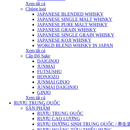
Xem tất cả
Chủng loại
JAPANESE BLENDED WHISKY
JAPANESE SINGLE MALT WHISKY
JAPANESE PURE MALT WHISKY
JAPANESE GRAIN WHISKY
JAPANESE SINGLE GRAIN WHISKY
JAPANESE KOJI WHISKY
WORLD BLEND WHISKY IN JAPAN
Xem tất cả
Cấp Độ Sake
DAIGINJO
JUNMAI
FUTSUSHU
HONJOZO
JUNMAI GINJO
JUNMAI DAIGINJO
GINJO
Xem tất cả
RƯỢU TRUNG QUỐC
SẢN PHẨM
RƯỢU TRUNG QUỐC
RƯỢU CAO LƯƠNG
RƯỢU DƯỠNG SINH TRUNG QUỐC / 养生酒 / 
RƯỢU HOÀNG TỬU/ THIỆU HƯNG