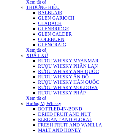
Xem tất cả
THƯƠNG HIỆU
BALBLAIR
GLEN GARIOCH
CLADACH
GLENBRIDGE
GLEN CALDER
COLEBURN
GLENCRAIG
Xem tất cả
XUẤT XỨ
RƯỢU WHISKY MYANMAR
RƯỢU WHISKY PHẦN LAN
RƯỢU WHISKY ANH QUỐC
RƯỢU WHISKY ẤN ĐỘ
RƯỢU WHISKY HÀN QUỐC
RƯỢU WHISKY MOLDOVA
RƯỢU WHISKY PHÁP
Xem tất cả
Hương Vị Whisky
BOTTLED-IN-BOND
DRIED FRUIT AND NUT
ELEGANT AND FLORAL
FRESH FRUIT AND VANILLA
MALT AND HONEY