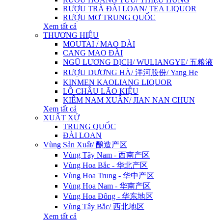
RƯỢU TRÀ ĐÀI LOAN/ TEA LIQUOR
RƯỢU MƠ TRUNG QUỐC
Xem tất cả
THƯƠNG HIỆU
MOUTAI / MAO ĐÀI
CANG MAO ĐÀI
NGŨ LƯƠNG DỊCH/ WULIANGYE/ 五粮液
RƯỢU DƯƠNG HÀ/ 洋河股份/ Yang He
KINMEN KAOLIANG LIQUOR
LÔ CHÂU LÃO KIỆU
KIẾM NAM XUÂN/ JIAN NAN CHUN
Xem tất cả
XUẤT XỨ
TRUNG QUỐC
ĐÀI LOAN
Vùng Sản Xuất/ 酿造产区
Vùng Tây Nam - 西南产区
Vùng Hoa Bắc - 华北产区
Vùng Hoa Trung - 华中产区
Vùng Hoa Nam - 华南产区
Vùng Hoa Đông - 华东地区
Vùng Tây Bắc/ 西北地区
Xem tất cả