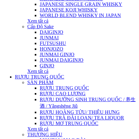
JAPANESE SINGLE GRAIN WHISKY
JAPANESE KOJI WHISKY
WORLD BLEND WHISKY IN JAPAN
Xem tất cả
Cấp Độ Sake
DAIGINJO
JUNMAI
FUTSUSHU
HONJOZO
JUNMAI GINJO
JUNMAI DAIGINJO
GINJO
Xem tất cả
RƯỢU TRUNG QUỐC
SẢN PHẨM
RƯỢU TRUNG QUỐC
RƯỢU CAO LƯƠNG
RƯỢU DƯỠNG SINH TRUNG QUỐC / 养生
酒 / Yǎngshēng Jiǔ
RƯỢU HOÀNG TỬU/ THIỆU HƯNG
RƯỢU TRÀ ĐÀI LOAN/ TEA LIQUOR
RƯỢU MƠ TRUNG QUỐC
Xem tất cả
THƯƠNG HIỆU