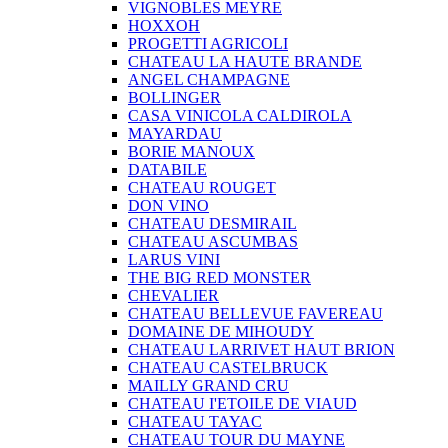
VIGNOBLES MEYRE
HOXXOH
PROGETTI AGRICOLI
CHATEAU LA HAUTE BRANDE
ANGEL CHAMPAGNE
BOLLINGER
CASA VINICOLA CALDIROLA
MAYARDAU
BORIE MANOUX
DATABILE
CHATEAU ROUGET
DON VINO
CHATEAU DESMIRAIL
CHATEAU ASCUMBAS
LARUS VINI
THE BIG RED MONSTER
CHEVALIER
CHATEAU BELLEVUE FAVEREAU
DOMAINE DE MIHOUDY
CHATEAU LARRIVET HAUT BRION
CHATEAU CASTELBRUCK
MAILLY GRAND CRU
CHATEAU I'ETOILE DE VIAUD
CHATEAU TAYAC
CHATEAU TOUR DU MAYNE