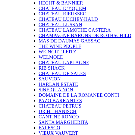
HECHT & BANNIER
CHATEAU D’YQUEM
CHATEAU RIEUSSEC
CHATEAU LUCHEY-HALD
CHATEAU LUSSAN
CHATEAU LAMOTHE CASTERA
CHAMPAGNE BARONS DE ROTHSCHILD
MAS DE DAUMAS GASSAC
THE WINE PEOPLE
WEINGUT LEITZ
WELMOED
CHATEAU LAPLAGNE
RIB SHACK
CHATEAU DE SALES
SAUVION
HARLAN ESTATE
SINE QUA NON
DOMAINE DE LA ROMANEE CONTI
PAZO BARRANTES
CHATEAU PETRUS
DR.H.THANISCH
CANTINE RONCO
SANTA MARGHERITA
FALESCO
VIEUX VAUVERT