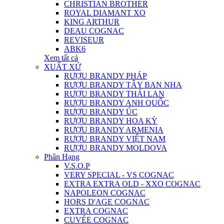
CHRISTIAN BROTHER
ROYAL DIAMANT XO
KING ARTHUR
DEAU COGNAC
REVISEUR
ABK6
Xem tất cả
XUẤT XỨ
RƯỢU BRANDY PHÁP
RƯỢU BRANDY TÂY BAN NHA
RƯỢU BRANDY THÁI LAN
RƯỢU BRANDY ANH QUỐC
RƯỢU BRANDY ÚC
RƯỢU BRANDY HOA KỲ
RƯỢU BRANDY ARMENIA
RƯỢU BRANDY VIỆT NAM
RƯỢU BRANDY MOLDOVA
Phân Hạng
V.S.O.P
VERY SPECIAL - VS COGNAC
EXTRA EXTRA OLD - XXO COGNAC
NAPOLEON COGNAC
HORS D'AGE COGNAC
EXTRA COGNAC
CUVÉE COGNAC