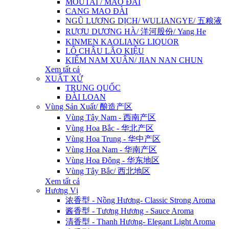
MOUTAI / MAO ĐÀI
CANG MAO ĐÀI
NGŨ LƯƠNG DỊCH/ WULIANGYE/ 五粮液
RƯỢU DƯƠNG HÀ/ 洋河股份/ Yang He
KINMEN KAOLIANG LIQUOR
LÔ CHÂU LÃO KIỆU
KIẾM NAM XUÂN/ JIAN NAN CHUN
Xem tất cả
XUẤT XỨ
TRUNG QUỐC
ĐÀI LOAN
Vùng Sản Xuất/ 酿造产区
Vùng Tây Nam - 西南产区
Vùng Hoa Bắc - 华北产区
Vùng Hoa Trung - 华中产区
Vùng Hoa Nam - 华南产区
Vùng Hoa Đông - 华东地区
Vùng Tây Bắc/ 西北地区
Xem tất cả
Hương Vị
浓香型 - Nồng Hương- Classic Strong Aroma
酱香型 - Tương Hương - Sauce Aroma
清香型 - Thanh Hương- Elegant Light Aroma