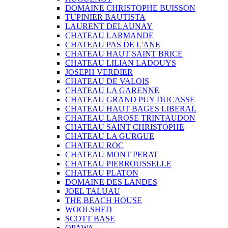
DOMAINE CHRISTOPHE BUISSON
TUPINIER BAUTISTA
LAURENT DELAUNAY
CHATEAU LARMANDE
CHATEAU PAS DE L'ANE
CHATEAU HAUT SAINT BRICE
CHATEAU LILIAN LADOUYS
JOSEPH VERDIER
CHATEAU DE VALOIS
CHATEAU LA GARENNE
CHATEAU GRAND PUY DUCASSE
CHATEAU HAUT BAGES LIBERAL
CHATEAU LAROSE TRINTAUDON
CHATEAU SAINT CHRISTOPHE
CHATEAU LA GURGUE
CHATEAU ROC
CHATEAU MONT PERAT
CHATEAU PIERROUSSELLE
CHATEAU PLATON
DOMAINE DES LANDES
JOEL TALUAU
THE BEACH HOUSE
WOOLSHED
SCOTT BASE
OPAWA