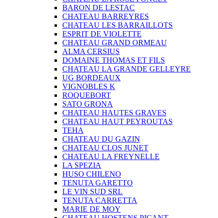
BARON DE LESTAC
CHATEAU BARREYRES
CHATEAU LES BARRAILLOTS
ESPRIT DE VIOLETTE
CHATEAU GRAND ORMEAU
ALMA CERSIUS
DOMAINE THOMAS ET FILS
CHATEAU LA GRANDE GELLEYRE
UG BORDEAUX
VIGNOBLES K
ROQUEBORT
SATO GRONA
CHATEAU HAUTES GRAVES
CHATEAU HAUT PEYROUTAS
TEHA
CHATEAU DU GAZIN
CHATEAU CLOS JUNET
CHATEAU LA FREYNELLE
LA SPEZIA
HUSO CHILENO
TENUTA GARETTO
LE VIN SUD SRL
TENUTA CARRETTA
MARIE DE MOY
CHATEAU HOSTENS PICANT