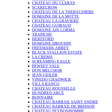
CHATEAU DU CLERAY
SCARECROW
CHATEAU DE LA THEBAUDIERE
DOMAINE DE LA MOTTE
CHATEAU LA GRAVIERE
CHATEAU GUIRAUD
DOMAINE AIN LORMA
TRAPICHE
HEREFORD
DOMAINE DROUHIN
FREEMARK ABBEY
BLACK STALLION ESTATE
LA CREMA
SCREAMING EAGLE
PEWSEY VALE
DON MELCHOR
JEAN GEILER
VINEDO CHADWICK
VILLA RANCO
CHATEAU ROUSSELLE
HUNDRED ARCE
BONNAIRE
CHATEAU BARRAIL SAINT ANDRE
CHATEAU BARRAIL DE BRISSON
CHATEAU PEYBONHOMME