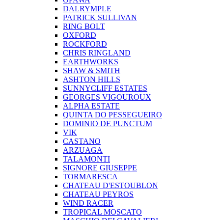
DALRYMPLE
PATRICK SULLIVAN
RING BOLT
OXFORD
ROCKFORD
CHRIS RINGLAND
EARTHWORKS
SHAW & SMITH
ASHTON HILLS
SUNNYCLIFF ESTATES
GEORGES VIGOUROUX
ALPHA ESTATE
QUINTA DO PESSEGUEIRO
DOMINIO DE PUNCTUM
VIK
CASTANO
ARZUAGA
TALAMONTI
SIGNORE GIUSEPPE
TORMARESCA
CHATEAU D'ESTOUBLON
CHATEAU PEYROS
WIND RACER
TROPICAL MOSCATO