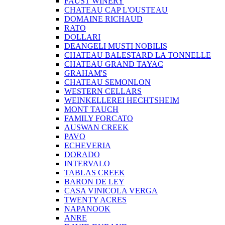
FAUST WINERY
CHATEAU CAP L'OUSTEAU
DOMAINE RICHAUD
RATO
DOLLARI
DEANGELI MUSTI NOBILIS
CHATEAU BALESTARD LA TONNELLE
CHATEAU GRAND TAYAC
GRAHAM'S
CHATEAU SEMONLON
WESTERN CELLARS
WEINKELLEREI HECHTSHEIM
MONT TAUCH
FAMILY FORCATO
AUSWAN CREEK
PAVO
ECHEVERIA
DORADO
INTERVALO
TABLAS CREEK
BARON DE LEY
CASA VINICOLA VERGA
TWENTY ACRES
NAPANOOK
ANRE