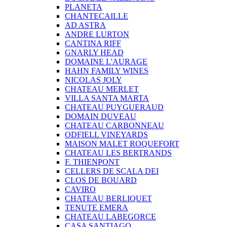
PLANETA
CHANTECAILLE
AD ASTRA
ANDRE LURTON
CANTINA RIFF
GNARLY HEAD
DOMAINE L'AURAGE
HAHN FAMILY WINES
NICOLAS JOLY
CHATEAU MERLET
VILLA SANTA MARTA
CHATEAU PUYGUERAUD
DOMAIN DUVEAU
CHATEAU CARBONNEAU
ODFIELL VINEYARDS
MAISON MALET ROQUEFORT
CHATEAU LES BERTRANDS
F. THIENPONT
CELLERS DE SCALA DEI
CLOS DE BOUARD
CAVIRO
CHATEAU BERLIQUET
TENUTE EMERA
CHATEAU LABEGORCE
CASA SANTIAGO