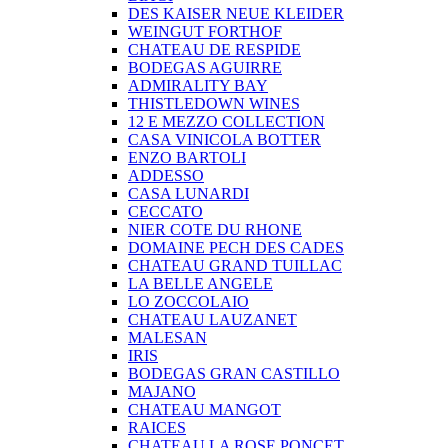
DES KAISER NEUE KLEIDER
WEINGUT FORTHOF
CHATEAU DE RESPIDE
BODEGAS AGUIRRE
ADMIRALITY BAY
THISTLEDOWN WINES
12 E MEZZO COLLECTION
CASA VINICOLA BOTTER
ENZO BARTOLI
ADDESSO
CASA LUNARDI
CECCATO
NIER COTE DU RHONE
DOMAINE PECH DES CADES
CHATEAU GRAND TUILLAC
LA BELLE ANGELE
LO ZOCCOLAIO
CHATEAU LAUZANET
MALESAN
IRIS
BODEGAS GRAN CASTILLO
MAJANO
CHATEAU MANGOT
RAICES
CHATEAU LA ROSE PONCET