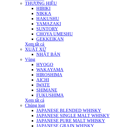
THƯƠNG HIỆU
HIBIKI
NIKKA
HAKUSHU
YAMAZAKI
SUNTORY
CHOYA UMESHU
GEKKEIKAN
Xem tất cả
XUẤT XỨ
NHẬT BẢN
Vùng
HYOGO
WAKAYAMA
HIROSHIMA
AICHI
IWATE
SHIMANE
FUKUSHIMA
Xem tất cả
Chủng loại
JAPANESE BLENDED WHISKY
JAPANESE SINGLE MALT WHISKY
JAPANESE PURE MALT WHISKY
JAPANESE GRAIN WHISKY