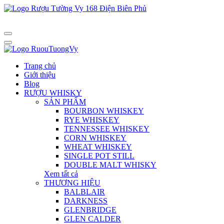
Trang chủ
Giới thiệu
Blog
RƯỢU WHISKY
SẢN PHẨM
BOURBON WHISKEY
RYE WHISKEY
TENNESSEE WHISKEY
CORN WHISKEY
WHEAT WHISKEY
SINGLE POT STILL
DOUBLE MALT WHISKY
Xem tất cả
THƯƠNG HIỆU
BALBLAIR
DARKNESS
GLENBRIDGE
GLEN CALDER