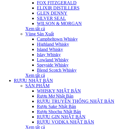
FOX FITZGERALD
ELIXIR DISTILLERS
GLEN DENNY
SILVER SEAL
WILSON & MORGAN
Xem tất cả
Vùng Sản Xuất
Campbeltown Whisky
Highland Whisky
Island Whisky
Islay Whisky
Lowland Whisky
Speyside Whisky
Blend Scotch Whisky
Xem tất cả
RƯỢU NHẬT BẢN
SẢN PHẨM
WHISKY NHẬT BẢN
Rượu Mơ Nhật Bản
RƯỢU TRUYỀN THỐNG NHẬT BẢN
Rượu Sake Nhật Bản
Rượu Shochu Nhật Bản
RƯỢU GIN NHẬT BẢN
RƯỢU VODKA NHẬT BẢN
Xem tất cả