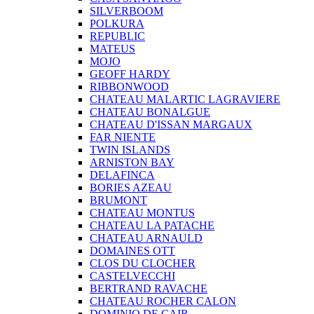
SILVERBOOM
POLKURA
REPUBLIC
MATEUS
MOJO
GEOFF HARDY
RIBBONWOOD
CHATEAU MALARTIC LAGRAVIERE
CHATEAU BONALGUE
CHATEAU D'ISSAN MARGAUX
FAR NIENTE
TWIN ISLANDS
ARNISTON BAY
DELAFINCA
BORIES AZEAU
BRUMONT
CHATEAU MONTUS
CHATEAU LA PATACHE
CHATEAU ARNAULD
DOMAINES OTT
CLOS DU CLOCHER
CASTELVECCHI
BERTRAND RAVACHE
CHATEAU ROCHER CALON
DOMINIO DE CAIR