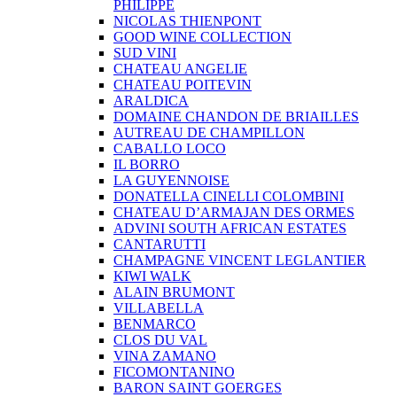
PHILIPPE
NICOLAS THIENPONT
GOOD WINE COLLECTION
SUD VINI
CHATEAU ANGELIE
CHATEAU POITEVIN
ARALDICA
DOMAINE CHANDON DE BRIAILLES
AUTREAU DE CHAMPILLON
CABALLO LOCO
IL BORRO
LA GUYENNOISE
DONATELLA CINELLI COLOMBINI
CHATEAU D’ARMAJAN DES ORMES
ADVINI SOUTH AFRICAN ESTATES
CANTARUTTI
CHAMPAGNE VINCENT LEGLANTIER
KIWI WALK
ALAIN BRUMONT
VILLABELLA
BENMARCO
CLOS DU VAL
VINA ZAMANO
FICOMONTANINO
BARON SAINT GOERGES