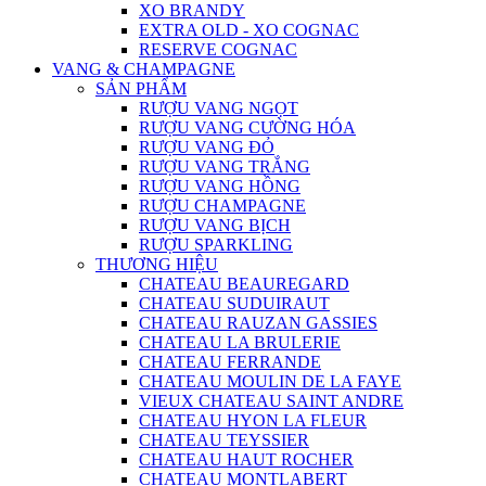
XO BRANDY
EXTRA OLD - XO COGNAC
RESERVE COGNAC
VANG & CHAMPAGNE
SẢN PHẨM
RƯỢU VANG NGỌT
RƯỢU VANG CƯỜNG HÓA
RƯỢU VANG ĐỎ
RƯỢU VANG TRẮNG
RƯỢU VANG HỒNG
RƯỢU CHAMPAGNE
RƯỢU VANG BỊCH
RƯỢU SPARKLING
THƯƠNG HIỆU
CHATEAU BEAUREGARD
CHATEAU SUDUIRAUT
CHATEAU RAUZAN GASSIES
CHATEAU LA BRULERIE
CHATEAU FERRANDE
CHATEAU MOULIN DE LA FAYE
VIEUX CHATEAU SAINT ANDRE
CHATEAU HYON LA FLEUR
CHATEAU TEYSSIER
CHATEAU HAUT ROCHER
CHATEAU MONTLABERT