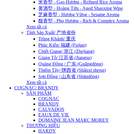
米香型 - Gạo Hương - Refined Rice Aroma
黄酒型 - Hoàng Tửu - Aged Shaoxing Wine
芝麻香型 - Hương Vừng - Sesame Aroma
馥香型 - Phụ Hương - Rich & Complex Aroma
Xem tất cả
Tỉnh Sản Xuất/ 产地省份
Trùng Khánh/ 重庆
Phúc Kiến/ 福建 (Fujian)
Chiết Giang/ 浙江 (Zhejiang)
Giang Tô/ 江苏省 (Jiangsu)
Quảng Đông / 广东 (Guǎngdōng)
Thiểm Tây/ 陝西省 (Shǎnxī sheng)
Sơn Đông / 山东省 (Shāndōng)
Xem tất cả
COGNAC/ BRANDY
SẢN PHẨM
COGNAC
BRANDY
CALVADOS
EAUX DE VIE
DOMAINE JEAN MARC MOREY
THƯƠNG HIỆU
HARDY