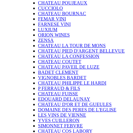
CHATEAU POUJEAUX
CUCCIOLO
CHATEAU BOURNAC
FEMAR VINI
FARNESE VINI
LUXIUM
ORION WINES
ZENSA
CHATEAU LA TOUR DE MONS
CHATEAU PIED D'ARGENT BELLEVUE
CHATEAU LA CONFESSION
CHATEAU COUTET
CHATEAU PAVEIL DE LUZE
BADET CLEMENT
VIGNOBLES BARDET
CHATEAU PHILIPPE LE HARDI
P FERRAUD & FILS
CHATEAU FUISSE
EDOUARD DELAUNAY
CHATEAU D'OR ET DE GUEULES
DOMAINE DES PERES DE L'EGLISE
LES VINS DE VIENNE
YVES CUILLERON
SIMONNET FEBVRE
CHATEAU COS LABORY