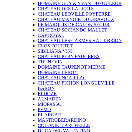
DOMAINE GUY & YVAN DUFOULEUR
CHATEAU DES LAURETS
CHATEAU LEOVILLE POYFERRE
CHATEAU MANOIR DU GRAVOUX
LE MARQUIS DE CALON SEGUR
CHATEAU SOCIANDO MALLET
CAP ROYAL
CHATEAU LES CARMES HAUT BRION
CLOS FOURTET
SIBILIANA VINI
CHATEAU PEBY FAUGERES
THUNEVIN
DOMAINE TAUPENOT MERME
DOMAINE LEROY
CHATEAU NOAILLAC
CHATEAU PICHON LONGUEVILLE
BARON
ELDOZE
ALMADEN
MIOPASSO
PEMO
EL ARGAR
MASTROBERARDINO
COLONIE D'ARCHELLE
DUCA DEL VALENTINO