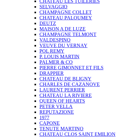
CHATEAU LES TUILERIES
SELVAGGIO
CHAMPAGNE COLLET
CHATEAU PALOUMEY
DEUTZ
MAISON A DE LUZE
CHAMPAGNE TELMONT
VALDESPINO
VEUVE DU VERNAY
POL REMY
P. LOUIS MARTIN
PALMER & CO
PIERRE GIMONNET ET FILS
DRAPPIER
CHATEAU DE BLIGNY
CHARLES DE CAZANOVE
LAURENT PERRIER
CHATEAU LA RIVIERE
QUEEN OF HEARTS
PETER VELLA
REPUTAZIONE
1977
CAPONE
TENUTE MARTINO
CHATEAU CLOS SAINT EMILION