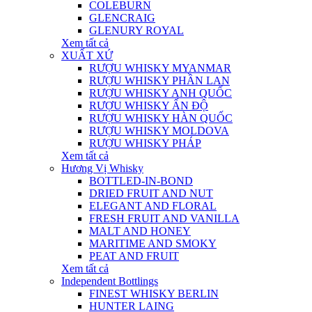
COLEBURN
GLENCRAIG
GLENURY ROYAL
Xem tất cả
XUẤT XỨ
RƯỢU WHISKY MYANMAR
RƯỢU WHISKY PHẦN LAN
RƯỢU WHISKY ANH QUỐC
RƯỢU WHISKY ẤN ĐỘ
RƯỢU WHISKY HÀN QUỐC
RƯỢU WHISKY MOLDOVA
RƯỢU WHISKY PHÁP
Xem tất cả
Hương Vị Whisky
BOTTLED-IN-BOND
DRIED FRUIT AND NUT
ELEGANT AND FLORAL
FRESH FRUIT AND VANILLA
MALT AND HONEY
MARITIME AND SMOKY
PEAT AND FRUIT
Xem tất cả
Independent Bottlings
FINEST WHISKY BERLIN
HUNTER LAING