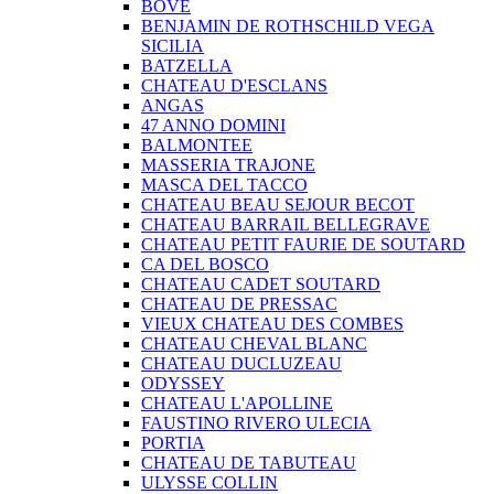
BOVE
BENJAMIN DE ROTHSCHILD VEGA
SICILIA
BATZELLA
CHATEAU D'ESCLANS
ANGAS
47 ANNO DOMINI
BALMONTEE
MASSERIA TRAJONE
MASCA DEL TACCO
CHATEAU BEAU SEJOUR BECOT
CHATEAU BARRAIL BELLEGRAVE
CHATEAU PETIT FAURIE DE SOUTARD
CA DEL BOSCO
CHATEAU CADET SOUTARD
CHATEAU DE PRESSAC
VIEUX CHATEAU DES COMBES
CHATEAU CHEVAL BLANC
CHATEAU DUCLUZEAU
ODYSSEY
CHATEAU L'APOLLINE
FAUSTINO RIVERO ULECIA
PORTIA
CHATEAU DE TABUTEAU
ULYSSE COLLIN