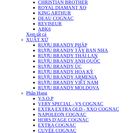
CHRISTIAN BROTHER
ROYAL DIAMANT XO
KING ARTHUR
DEAU COGNAC
REVISEUR
ABK6
Xem tất cả
XUẤT XỨ
RƯỢU BRANDY PHÁP
RƯỢU BRANDY TÂY BAN NHA
RƯỢU BRANDY THÁI LAN
RƯỢU BRANDY ANH QUỐC
RƯỢU BRANDY ÚC
RƯỢU BRANDY HOA KỲ
RƯỢU BRANDY ARMENIA
RƯỢU BRANDY VIỆT NAM
RƯỢU BRANDY MOLDOVA
Phân Hạng
V.S.O.P
VERY SPECIAL - VS COGNAC
EXTRA EXTRA OLD - XXO COGNAC
NAPOLEON COGNAC
HORS D'AGE COGNAC
EXTRA COGNAC
CUVÉE COGNAC