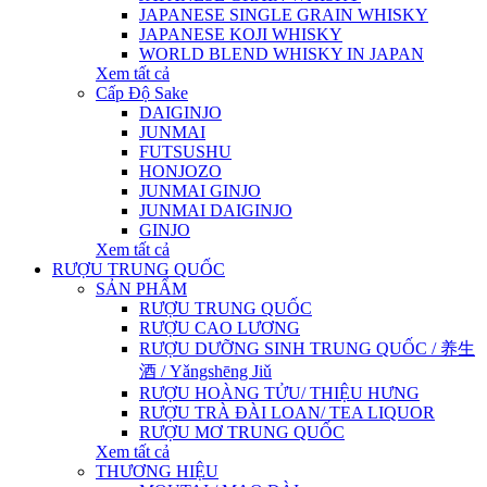
JAPANESE SINGLE GRAIN WHISKY
JAPANESE KOJI WHISKY
WORLD BLEND WHISKY IN JAPAN
Xem tất cả
Cấp Độ Sake
DAIGINJO
JUNMAI
FUTSUSHU
HONJOZO
JUNMAI GINJO
JUNMAI DAIGINJO
GINJO
Xem tất cả
RƯỢU TRUNG QUỐC
SẢN PHẨM
RƯỢU TRUNG QUỐC
RƯỢU CAO LƯƠNG
RƯỢU DƯỠNG SINH TRUNG QUỐC / 养生
酒 / Yǎngshēng Jiǔ
RƯỢU HOÀNG TỬU/ THIỆU HƯNG
RƯỢU TRÀ ĐÀI LOAN/ TEA LIQUOR
RƯỢU MƠ TRUNG QUỐC
Xem tất cả
THƯƠNG HIỆU