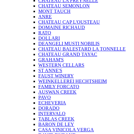
CHATEAU LA FREYNELLE
CHATEAU SEMONLON
MONT TAUCH
ANRE
CHATEAU CAP L'OUSTEAU
DOMAINE RICHAUD
RATO
DOLLARI
DEANGELI MUSTI NOBILIS
CHATEAU BALESTARD LA TONNELLE
CHATEAU GRAND TAYAC
GRAHAM'S
WESTERN CELLARS
ST ANNE'S
FAUST WINERY
WEINKELLEREI HECHTSHEIM
FAMILY FORCATO
AUSWAN CREEK
PAVO
ECHEVERIA
DORADO
INTERVALO
TABLAS CREEK
BARON DE LEY
CASA VINICOLA VERGA