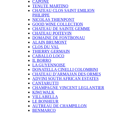
CAPONE
TENUTE MARTINO
CHATEAU CLOS SAINT EMILION
PHILIPPE
NICOLAS THIENPONT
GOOD WINE COLLECTION
CHATEAU DE SAINTE GEMME
CHATEAU POITEVIN
DOMAINE DE FONTBONAU
ALAIN BRUMONT
CLOS DU VAL
THIERRY GERMAIN
CABALLO LOCO
IL BORRO
LA GUYENNOISE
DONATELLA CINELLI COLOMBINI
CHATEAU D’ARMAJAN DES ORMES
ADVINI SOUTH AFRICAN ESTATES
CANTARUTTI
CHAMPAGNE VINCENT LEGLANTIER
KIWI WALK
VILLABELLA
LE BONHEUR
AUTREAU DE CHAMPILLON
BENMARCO