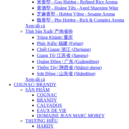
米香型 - Gạo Hương - Refined Rice Aroma
黄酒型 - Hoàng Tửu - Aged Shaoxing Wine
芝麻香型 - Hương Vừng - Sesame Aroma
馥香型 - Phụ Hương - Rich & Complex Aroma
Xem tất cả
Tỉnh Sản Xuất/ 产地省份
Trùng Khánh/ 重庆
Phúc Kiến/ 福建 (Fujian)
Chiết Giang/ 浙江 (Zhejiang)
Giang Tô/ 江苏省 (Jiangsu)
Quảng Đông / 广东 (Guǎngdōng)
Thiểm Tây/ 陝西省 (Shǎnxī sheng)
Sơn Đông / 山东省 (Shāndōng)
Xem tất cả
COGNAC/ BRANDY
SẢN PHẨM
COGNAC
BRANDY
CALVADOS
EAUX DE VIE
DOMAINE JEAN MARC MOREY
THƯƠNG HIỆU
HARDY