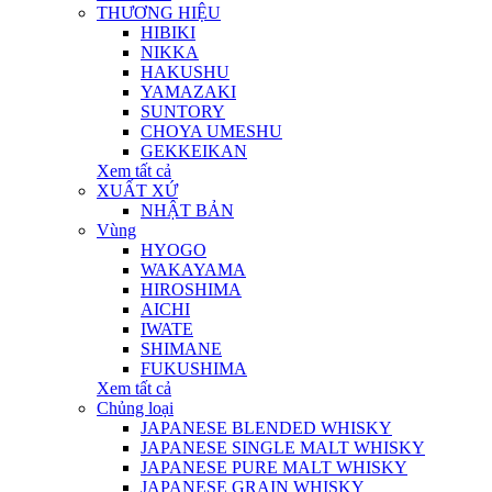
THƯƠNG HIỆU
HIBIKI
NIKKA
HAKUSHU
YAMAZAKI
SUNTORY
CHOYA UMESHU
GEKKEIKAN
Xem tất cả
XUẤT XỨ
NHẬT BẢN
Vùng
HYOGO
WAKAYAMA
HIROSHIMA
AICHI
IWATE
SHIMANE
FUKUSHIMA
Xem tất cả
Chủng loại
JAPANESE BLENDED WHISKY
JAPANESE SINGLE MALT WHISKY
JAPANESE PURE MALT WHISKY
JAPANESE GRAIN WHISKY