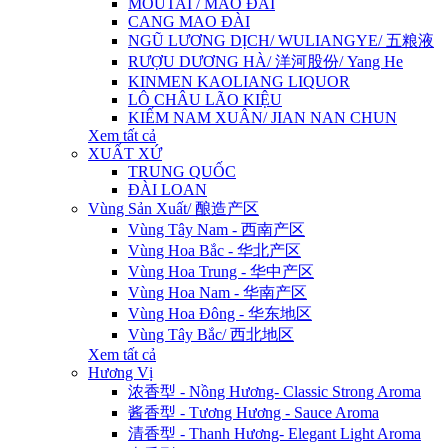
MOUTAI / MAO ĐÀI
CANG MAO ĐÀI
NGŨ LƯƠNG DỊCH/ WULIANGYE/ 五粮液
RƯỢU DƯƠNG HÀ/ 洋河股份/ Yang He
KINMEN KAOLIANG LIQUOR
LÔ CHÂU LÃO KIỆU
KIẾM NAM XUÂN/ JIAN NAN CHUN
Xem tất cả
XUẤT XỨ
TRUNG QUỐC
ĐÀI LOAN
Vùng Sản Xuất/ 酿造产区
Vùng Tây Nam - 西南产区
Vùng Hoa Bắc - 华北产区
Vùng Hoa Trung - 华中产区
Vùng Hoa Nam - 华南产区
Vùng Hoa Đông - 华东地区
Vùng Tây Bắc/ 西北地区
Xem tất cả
Hương Vị
浓香型 - Nồng Hương- Classic Strong Aroma
酱香型 - Tương Hương - Sauce Aroma
清香型 - Thanh Hương- Elegant Light Aroma