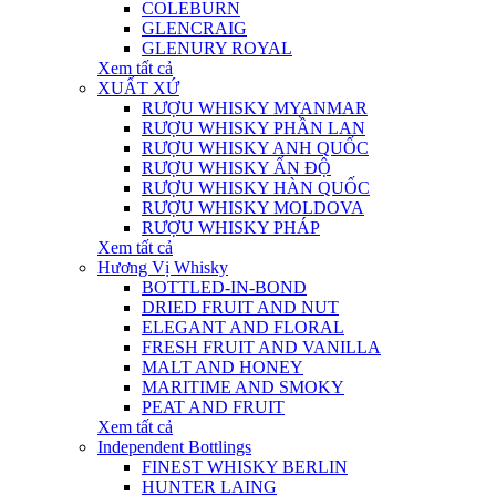
COLEBURN
GLENCRAIG
GLENURY ROYAL
Xem tất cả
XUẤT XỨ
RƯỢU WHISKY MYANMAR
RƯỢU WHISKY PHẦN LAN
RƯỢU WHISKY ANH QUỐC
RƯỢU WHISKY ẤN ĐỘ
RƯỢU WHISKY HÀN QUỐC
RƯỢU WHISKY MOLDOVA
RƯỢU WHISKY PHÁP
Xem tất cả
Hương Vị Whisky
BOTTLED-IN-BOND
DRIED FRUIT AND NUT
ELEGANT AND FLORAL
FRESH FRUIT AND VANILLA
MALT AND HONEY
MARITIME AND SMOKY
PEAT AND FRUIT
Xem tất cả
Independent Bottlings
FINEST WHISKY BERLIN
HUNTER LAING