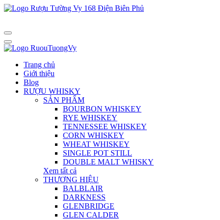
Trang chủ
Giới thiệu
Blog
RƯỢU WHISKY
SẢN PHẨM
BOURBON WHISKEY
RYE WHISKEY
TENNESSEE WHISKEY
CORN WHISKEY
WHEAT WHISKEY
SINGLE POT STILL
DOUBLE MALT WHISKY
Xem tất cả
THƯƠNG HIỆU
BALBLAIR
DARKNESS
GLENBRIDGE
GLEN CALDER