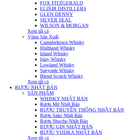
FOX FITZGERALD
ELIXIR DISTILLERS
GLEN DENNY
SILVER SEAL
WILSON & MORGAN
Xem tất cả
Vùng Sản Xuất
Campbeltown Whisky
Highland Whisky
Island Whisky
Islay Whisky
Lowland Whisky
Speyside Whisky
Blend Scotch Whisky
Xem tất cả
RƯỢU NHẬT BẢN
SẢN PHẨM
WHISKY NHẬT BẢN
Rượu Mơ Nhật Bản
RƯỢU TRUYỀN THỐNG NHẬT BẢN
Rượu Sake Nhật Bản
Rượu Shochu Nhật Bản
RƯỢU GIN NHẬT BẢN
RƯỢU VODKA NHẬT BẢN
Xem tất cả