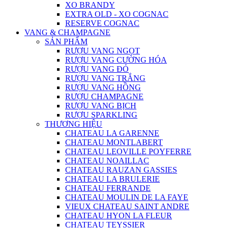
XO BRANDY
EXTRA OLD - XO COGNAC
RESERVE COGNAC
VANG & CHAMPAGNE
SẢN PHẨM
RƯỢU VANG NGỌT
RƯỢU VANG CƯỜNG HÓA
RƯỢU VANG ĐỎ
RƯỢU VANG TRẮNG
RƯỢU VANG HỒNG
RƯỢU CHAMPAGNE
RƯỢU VANG BỊCH
RƯỢU SPARKLING
THƯƠNG HIỆU
CHATEAU LA GARENNE
CHATEAU MONTLABERT
CHATEAU LEOVILLE POYFERRE
CHATEAU NOAILLAC
CHATEAU RAUZAN GASSIES
CHATEAU LA BRULERIE
CHATEAU FERRANDE
CHATEAU MOULIN DE LA FAYE
VIEUX CHATEAU SAINT ANDRE
CHATEAU HYON LA FLEUR
CHATEAU TEYSSIER