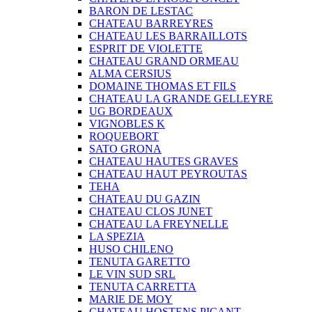
BARON DE LESTAC
CHATEAU BARREYRES
CHATEAU LES BARRAILLOTS
ESPRIT DE VIOLETTE
CHATEAU GRAND ORMEAU
ALMA CERSIUS
DOMAINE THOMAS ET FILS
CHATEAU LA GRANDE GELLEYRE
UG BORDEAUX
VIGNOBLES K
ROQUEBORT
SATO GRONA
CHATEAU HAUTES GRAVES
CHATEAU HAUT PEYROUTAS
TEHA
CHATEAU DU GAZIN
CHATEAU CLOS JUNET
CHATEAU LA FREYNELLE
LA SPEZIA
HUSO CHILENO
TENUTA GARETTO
LE VIN SUD SRL
TENUTA CARRETTA
MARIE DE MOY
CHATEAU HOSTENS PICANT