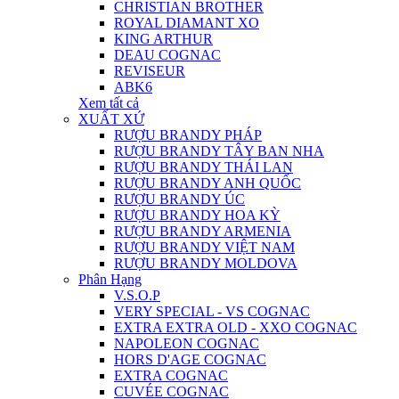
CHRISTIAN BROTHER
ROYAL DIAMANT XO
KING ARTHUR
DEAU COGNAC
REVISEUR
ABK6
Xem tất cả
XUẤT XỨ
RƯỢU BRANDY PHÁP
RƯỢU BRANDY TÂY BAN NHA
RƯỢU BRANDY THÁI LAN
RƯỢU BRANDY ANH QUỐC
RƯỢU BRANDY ÚC
RƯỢU BRANDY HOA KỲ
RƯỢU BRANDY ARMENIA
RƯỢU BRANDY VIỆT NAM
RƯỢU BRANDY MOLDOVA
Phân Hạng
V.S.O.P
VERY SPECIAL - VS COGNAC
EXTRA EXTRA OLD - XXO COGNAC
NAPOLEON COGNAC
HORS D'AGE COGNAC
EXTRA COGNAC
CUVÉE COGNAC