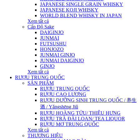
JAPANESE SINGLE GRAIN WHISKY
JAPANESE KOJI WHISKY
WORLD BLEND WHISKY IN JAPAN
Xem tất cả
Cấp Độ Sake
DAIGINJO
JUNMAI
FUTSUSHU
HONJOZO
JUNMAI GINJO
JUNMAI DAIGINJO
GINJO
Xem tất cả
RƯỢU TRUNG QUỐC
SẢN PHẨM
RƯỢU TRUNG QUỐC
RƯỢU CAO LƯƠNG
RƯỢU DƯỠNG SINH TRUNG QUỐC / 养生
酒 / Yǎngshēng Jiǔ
RƯỢU HOÀNG TỬU/ THIỆU HƯNG
RƯỢU TRÀ ĐÀI LOAN/ TEA LIQUOR
RƯỢU MƠ TRUNG QUỐC
Xem tất cả
THƯƠNG HIỆU