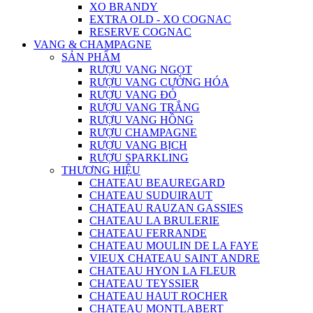
XO BRANDY
EXTRA OLD - XO COGNAC
RESERVE COGNAC
VANG & CHAMPAGNE
SẢN PHẨM
RƯỢU VANG NGỌT
RƯỢU VANG CƯỜNG HÓA
RƯỢU VANG ĐỎ
RƯỢU VANG TRẮNG
RƯỢU VANG HỒNG
RƯỢU CHAMPAGNE
RƯỢU VANG BỊCH
RƯỢU SPARKLING
THƯƠNG HIỆU
CHATEAU BEAUREGARD
CHATEAU SUDUIRAUT
CHATEAU RAUZAN GASSIES
CHATEAU LA BRULERIE
CHATEAU FERRANDE
CHATEAU MOULIN DE LA FAYE
VIEUX CHATEAU SAINT ANDRE
CHATEAU HYON LA FLEUR
CHATEAU TEYSSIER
CHATEAU HAUT ROCHER
CHATEAU MONTLABERT