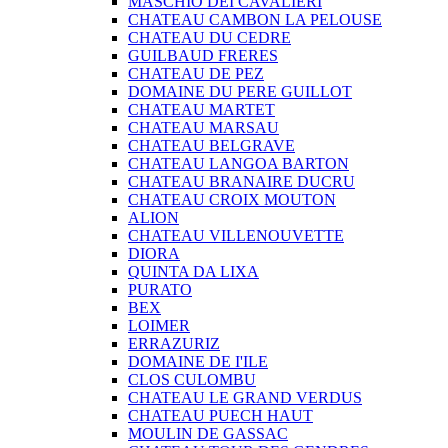
MASCHIO DEI CAVALIERI
CHATEAU CAMBON LA PELOUSE
CHATEAU DU CEDRE
GUILBAUD FRERES
CHATEAU DE PEZ
DOMAINE DU PERE GUILLOT
CHATEAU MARTET
CHATEAU MARSAU
CHATEAU BELGRAVE
CHATEAU LANGOA BARTON
CHATEAU BRANAIRE DUCRU
CHATEAU CROIX MOUTON
ALION
CHATEAU VILLENOUVETTE
DIORA
QUINTA DA LIXA
PURATO
BEX
LOIMER
ERRAZURIZ
DOMAINE DE I'ILE
CLOS CULOMBU
CHATEAU LE GRAND VERDUS
CHATEAU PUECH HAUT
MOULIN DE GASSAC