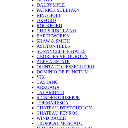
DALRYMPLE
PATRICK SULLIVAN
RING BOLT
OXFORD
ROCKFORD
CHRIS RINGLAND
EARTHWORKS
SHAW & SMITH
ASHTON HILLS
SUNNYCLIFF ESTATES
GEORGES VIGOUROUX
ALPHA ESTATE
QUINTA DO PESSEGUEIRO
DOMINIO DE PUNCTUM
VIK
CASTANO
ARZUAGA
TALAMONTI
SIGNORE GIUSEPPE
TORMARESCA
CHATEAU D'ESTOUBLON
CHATEAU PEYROS
WIND RACER
TROPICAL MOSCATO