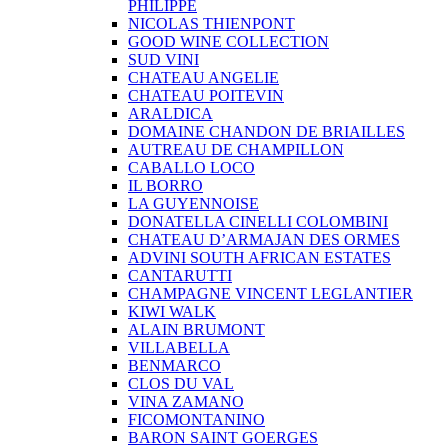
PHILIPPE
NICOLAS THIENPONT
GOOD WINE COLLECTION
SUD VINI
CHATEAU ANGELIE
CHATEAU POITEVIN
ARALDICA
DOMAINE CHANDON DE BRIAILLES
AUTREAU DE CHAMPILLON
CABALLO LOCO
IL BORRO
LA GUYENNOISE
DONATELLA CINELLI COLOMBINI
CHATEAU D’ARMAJAN DES ORMES
ADVINI SOUTH AFRICAN ESTATES
CANTARUTTI
CHAMPAGNE VINCENT LEGLANTIER
KIWI WALK
ALAIN BRUMONT
VILLABELLA
BENMARCO
CLOS DU VAL
VINA ZAMANO
FICOMONTANINO
BARON SAINT GOERGES