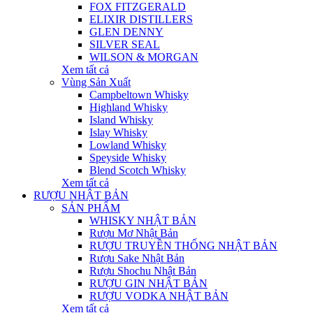
FOX FITZGERALD
ELIXIR DISTILLERS
GLEN DENNY
SILVER SEAL
WILSON & MORGAN
Xem tất cả
Vùng Sản Xuất
Campbeltown Whisky
Highland Whisky
Island Whisky
Islay Whisky
Lowland Whisky
Speyside Whisky
Blend Scotch Whisky
Xem tất cả
RƯỢU NHẬT BẢN
SẢN PHẨM
WHISKY NHẬT BẢN
Rượu Mơ Nhật Bản
RƯỢU TRUYỀN THỐNG NHẬT BẢN
Rượu Sake Nhật Bản
Rượu Shochu Nhật Bản
RƯỢU GIN NHẬT BẢN
RƯỢU VODKA NHẬT BẢN
Xem tất cả