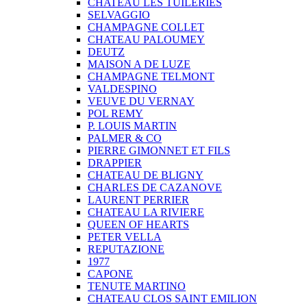
CHATEAU LES TUILERIES
SELVAGGIO
CHAMPAGNE COLLET
CHATEAU PALOUMEY
DEUTZ
MAISON A DE LUZE
CHAMPAGNE TELMONT
VALDESPINO
VEUVE DU VERNAY
POL REMY
P. LOUIS MARTIN
PALMER & CO
PIERRE GIMONNET ET FILS
DRAPPIER
CHATEAU DE BLIGNY
CHARLES DE CAZANOVE
LAURENT PERRIER
CHATEAU LA RIVIERE
QUEEN OF HEARTS
PETER VELLA
REPUTAZIONE
1977
CAPONE
TENUTE MARTINO
CHATEAU CLOS SAINT EMILION