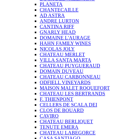
PLANETA
CHANTECAILLE
AD ASTRA
ANDRE LURTON
CANTINA RIFF
GNARLY HEAD
DOMAINE L'AURAGE
HAHN FAMILY WINES
NICOLAS JOLY
CHATEAU MERLET
VILLA SANTA MARTA
CHATEAU PUYGUERAUD
DOMAIN DUVEAU
CHATEAU CARBONNEAU
ODFIELL VINEYARDS
MAISON MALET ROQUEFORT
CHATEAU LES BERTRANDS
F. THIENPONT
CELLERS DE SCALA DEI
CLOS DE BOUARD
CAVIRO
CHATEAU BERLIQUET
TENUTE EMERA
CHATEAU LABEGORCE
CASA SANTIAGO