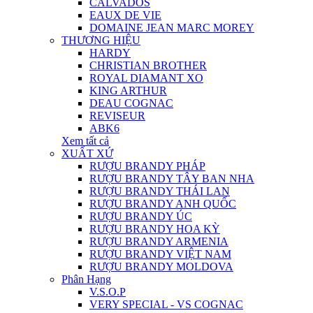
CALVADOS
EAUX DE VIE
DOMAINE JEAN MARC MOREY
THƯƠNG HIỆU
HARDY
CHRISTIAN BROTHER
ROYAL DIAMANT XO
KING ARTHUR
DEAU COGNAC
REVISEUR
ABK6
Xem tất cả
XUẤT XỨ
RƯỢU BRANDY PHÁP
RƯỢU BRANDY TÂY BAN NHA
RƯỢU BRANDY THÁI LAN
RƯỢU BRANDY ANH QUỐC
RƯỢU BRANDY ÚC
RƯỢU BRANDY HOA KỲ
RƯỢU BRANDY ARMENIA
RƯỢU BRANDY VIỆT NAM
RƯỢU BRANDY MOLDOVA
Phân Hạng
V.S.O.P
VERY SPECIAL - VS COGNAC