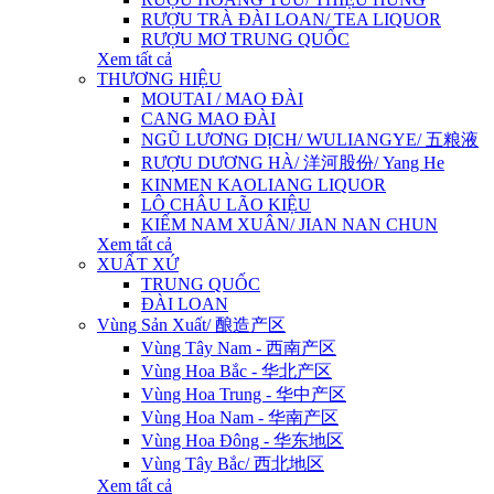
RƯỢU TRÀ ĐÀI LOAN/ TEA LIQUOR
RƯỢU MƠ TRUNG QUỐC
Xem tất cả
THƯƠNG HIỆU
MOUTAI / MAO ĐÀI
CANG MAO ĐÀI
NGŨ LƯƠNG DỊCH/ WULIANGYE/ 五粮液
RƯỢU DƯƠNG HÀ/ 洋河股份/ Yang He
KINMEN KAOLIANG LIQUOR
LÔ CHÂU LÃO KIỆU
KIẾM NAM XUÂN/ JIAN NAN CHUN
Xem tất cả
XUẤT XỨ
TRUNG QUỐC
ĐÀI LOAN
Vùng Sản Xuất/ 酿造产区
Vùng Tây Nam - 西南产区
Vùng Hoa Bắc - 华北产区
Vùng Hoa Trung - 华中产区
Vùng Hoa Nam - 华南产区
Vùng Hoa Đông - 华东地区
Vùng Tây Bắc/ 西北地区
Xem tất cả