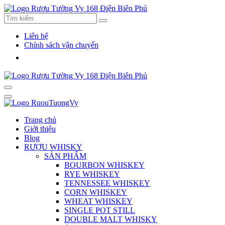
Liên hệ
Chính sách vận chuyển
Trang chủ
Giới thiệu
Blog
RƯỢU WHISKY
SẢN PHẨM
BOURBON WHISKEY
RYE WHISKEY
TENNESSEE WHISKEY
CORN WHISKEY
WHEAT WHISKEY
SINGLE POT STILL
DOUBLE MALT WHISKY