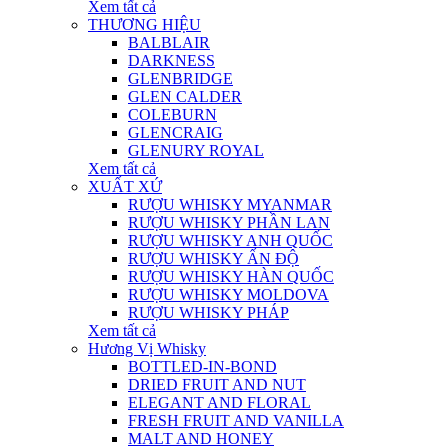
Xem tất cả
THƯƠNG HIỆU
BALBLAIR
DARKNESS
GLENBRIDGE
GLEN CALDER
COLEBURN
GLENCRAIG
GLENURY ROYAL
Xem tất cả
XUẤT XỨ
RƯỢU WHISKY MYANMAR
RƯỢU WHISKY PHẦN LAN
RƯỢU WHISKY ANH QUỐC
RƯỢU WHISKY ẤN ĐỘ
RƯỢU WHISKY HÀN QUỐC
RƯỢU WHISKY MOLDOVA
RƯỢU WHISKY PHÁP
Xem tất cả
Hương Vị Whisky
BOTTLED-IN-BOND
DRIED FRUIT AND NUT
ELEGANT AND FLORAL
FRESH FRUIT AND VANILLA
MALT AND HONEY