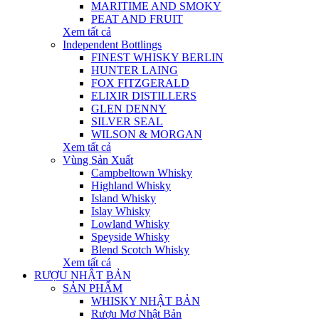
MARITIME AND SMOKY
PEAT AND FRUIT
Xem tất cả
Independent Bottlings
FINEST WHISKY BERLIN
HUNTER LAING
FOX FITZGERALD
ELIXIR DISTILLERS
GLEN DENNY
SILVER SEAL
WILSON & MORGAN
Xem tất cả
Vùng Sản Xuất
Campbeltown Whisky
Highland Whisky
Island Whisky
Islay Whisky
Lowland Whisky
Speyside Whisky
Blend Scotch Whisky
Xem tất cả
RƯỢU NHẬT BẢN
SẢN PHẨM
WHISKY NHẬT BẢN
Rượu Mơ Nhật Bản