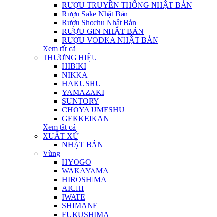
RƯỢU TRUYỀN THỐNG NHẬT BẢN
Rượu Sake Nhật Bản
Rượu Shochu Nhật Bản
RƯỢU GIN NHẬT BẢN
RƯỢU VODKA NHẬT BẢN
Xem tất cả
THƯƠNG HIỆU
HIBIKI
NIKKA
HAKUSHU
YAMAZAKI
SUNTORY
CHOYA UMESHU
GEKKEIKAN
Xem tất cả
XUẤT XỨ
NHẬT BẢN
Vùng
HYOGO
WAKAYAMA
HIROSHIMA
AICHI
IWATE
SHIMANE
FUKUSHIMA