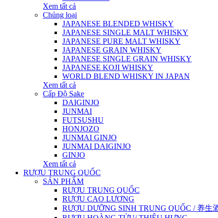
Xem tất cả
Chủng loại
JAPANESE BLENDED WHISKY
JAPANESE SINGLE MALT WHISKY
JAPANESE PURE MALT WHISKY
JAPANESE GRAIN WHISKY
JAPANESE SINGLE GRAIN WHISKY
JAPANESE KOJI WHISKY
WORLD BLEND WHISKY IN JAPAN
Xem tất cả
Cấp Độ Sake
DAIGINJO
JUNMAI
FUTSUSHU
HONJOZO
JUNMAI GINJO
JUNMAI DAIGINJO
GINJO
Xem tất cả
RƯỢU TRUNG QUỐC
SẢN PHẨM
RƯỢU TRUNG QUỐC
RƯỢU CAO LƯƠNG
RƯỢU DƯỠNG SINH TRUNG QUỐC / 养生酒 / 
RƯỢU HOÀNG TỬU/ THIỆU HƯNG