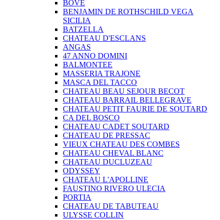
BOVE
BENJAMIN DE ROTHSCHILD VEGA
SICILIA
BATZELLA
CHATEAU D'ESCLANS
ANGAS
47 ANNO DOMINI
BALMONTEE
MASSERIA TRAJONE
MASCA DEL TACCO
CHATEAU BEAU SEJOUR BECOT
CHATEAU BARRAIL BELLEGRAVE
CHATEAU PETIT FAURIE DE SOUTARD
CA DEL BOSCO
CHATEAU CADET SOUTARD
CHATEAU DE PRESSAC
VIEUX CHATEAU DES COMBES
CHATEAU CHEVAL BLANC
CHATEAU DUCLUZEAU
ODYSSEY
CHATEAU L'APOLLINE
FAUSTINO RIVERO ULECIA
PORTIA
CHATEAU DE TABUTEAU
ULYSSE COLLIN