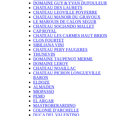
DOMAINE GUY & YVAN DUFOULEUR
CHATEAU DES LAURETS
CHATEAU LEOVILLE POYFERRE
CHATEAU MANOIR DU GRAVOUX
LE MARQUIS DE CALON SEGUR
CHATEAU SOCIANDO MALLET
CAP ROYAL
CHATEAU LES CARMES HAUT BRION
CLOS FOURTET
SIBILIANA VINI
CHATEAU PEBY FAUGERES
THUNEVIN
DOMAINE TAUPENOT MERME
DOMAINE LEROY
CHATEAU NOAILLAC
CHATEAU PICHON LONGUEVILLE
BARON
ELDOZE
ALMADEN
MIOPASSO
PEMO
EL ARGAR
MASTROBERARDINO
COLONIE D'ARCHELLE
DUCA DEL VALENTINO