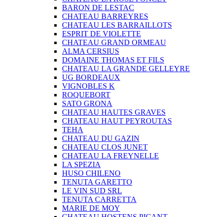
BARON DE LESTAC
CHATEAU BARREYRES
CHATEAU LES BARRAILLOTS
ESPRIT DE VIOLETTE
CHATEAU GRAND ORMEAU
ALMA CERSIUS
DOMAINE THOMAS ET FILS
CHATEAU LA GRANDE GELLEYRE
UG BORDEAUX
VIGNOBLES K
ROQUEBORT
SATO GRONA
CHATEAU HAUTES GRAVES
CHATEAU HAUT PEYROUTAS
TEHA
CHATEAU DU GAZIN
CHATEAU CLOS JUNET
CHATEAU LA FREYNELLE
LA SPEZIA
HUSO CHILENO
TENUTA GARETTO
LE VIN SUD SRL
TENUTA CARRETTA
MARIE DE MOY
CHATEAU HOSTENS PICANT