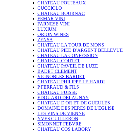
CHATEAU POUJEAUX
CUCCIOLO
CHATEAU BOURNAC
FEMAR VINI
FARNESE VINI
LUXIUM
ORION WINES
ZENSA
CHATEAU LA TOUR DE MONS
CHATEAU PIED D'ARGENT BELLEVUE
CHATEAU LA CONFESSION
CHATEAU COUTET
CHATEAU PAVEIL DE LUZE
BADET CLEMENT
VIGNOBLES BARDET
CHATEAU PHILIPPE LE HARDI
P FERRAUD & FILS
CHATEAU FUISSE
EDOUARD DELAUNAY
CHATEAU D'OR ET DE GUEULES
DOMAINE DES PERES DE L'EGLISE
LES VINS DE VIENNE
YVES CUILLERON
SIMONNET FEBVRE
CHATEAU COS LABORY