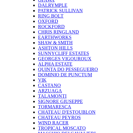
DALRYMPLE
PATRICK SULLIVAN
RING BOLT
OXFORD
ROCKFORD
CHRIS RINGLAND
EARTHWORKS
SHAW & SMITH
ASHTON HILLS
SUNNYCLIFF ESTATES
GEORGES VIGOUROUX
ALPHA ESTATE
QUINTA DO PESSEGUEIRO
DOMINIO DE PUNCTUM
VIK
CASTANO
ARZUAGA
TALAMONTI
SIGNORE GIUSEPPE
TORMARESCA
CHATEAU D'ESTOUBLON
CHATEAU PEYROS
WIND RACER
TROPICAL MOSCATO