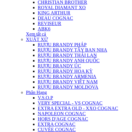
CHRISTIAN BROTHER
ROYAL DIAMANT XO
KING ARTHUR
DEAU COGNAC
REVISEUR
ABK6
Xem tất cả
XUẤT XỨ
RƯỢU BRANDY PHÁP
RƯỢU BRANDY TÂY BAN NHA
RƯỢU BRANDY THÁI LAN
RƯỢU BRANDY ANH QUỐC
RƯỢU BRANDY ÚC
RƯỢU BRANDY HOA KỲ
RƯỢU BRANDY ARMENIA
RƯỢU BRANDY VIỆT NAM
RƯỢU BRANDY MOLDOVA
Phân Hạng
V.S.O.P
VERY SPECIAL - VS COGNAC
EXTRA EXTRA OLD - XXO COGNAC
NAPOLEON COGNAC
HORS D'AGE COGNAC
EXTRA COGNAC
CUVÉE COGNAC