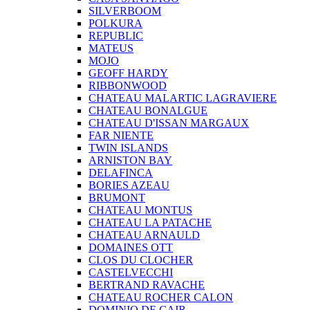
SILVERBOOM
POLKURA
REPUBLIC
MATEUS
MOJO
GEOFF HARDY
RIBBONWOOD
CHATEAU MALARTIC LAGRAVIERE
CHATEAU BONALGUE
CHATEAU D'ISSAN MARGAUX
FAR NIENTE
TWIN ISLANDS
ARNISTON BAY
DELAFINCA
BORIES AZEAU
BRUMONT
CHATEAU MONTUS
CHATEAU LA PATACHE
CHATEAU ARNAULD
DOMAINES OTT
CLOS DU CLOCHER
CASTELVECCHI
BERTRAND RAVACHE
CHATEAU ROCHER CALON
DOMINIO DE CAIR