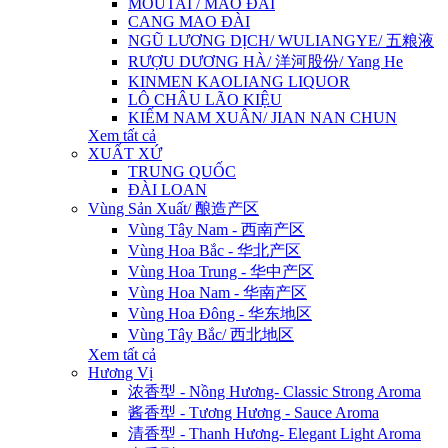
MOUTAI / MAO ĐÀI
CANG MAO ĐÀI
NGŨ LƯƠNG DỊCH/ WULIANGYE/ 五粮液
RƯỢU DƯƠNG HÀ/ 洋河股份/ Yang He
KINMEN KAOLIANG LIQUOR
LÔ CHÂU LÃO KIỆU
KIẾM NAM XUÂN/ JIAN NAN CHUN
Xem tất cả
XUẤT XỨ
TRUNG QUỐC
ĐÀI LOAN
Vùng Sản Xuất/ 酿造产区
Vùng Tây Nam - 西南产区
Vùng Hoa Bắc - 华北产区
Vùng Hoa Trung - 华中产区
Vùng Hoa Nam - 华南产区
Vùng Hoa Đông - 华东地区
Vùng Tây Bắc/ 西北地区
Xem tất cả
Hương Vị
浓香型 - Nồng Hương- Classic Strong Aroma
酱香型 - Tương Hương - Sauce Aroma
清香型 - Thanh Hương- Elegant Light Aroma