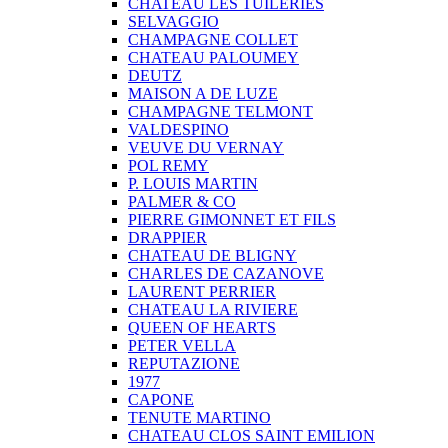
CHATEAU LES TUILERIES
SELVAGGIO
CHAMPAGNE COLLET
CHATEAU PALOUMEY
DEUTZ
MAISON A DE LUZE
CHAMPAGNE TELMONT
VALDESPINO
VEUVE DU VERNAY
POL REMY
P. LOUIS MARTIN
PALMER & CO
PIERRE GIMONNET ET FILS
DRAPPIER
CHATEAU DE BLIGNY
CHARLES DE CAZANOVE
LAURENT PERRIER
CHATEAU LA RIVIERE
QUEEN OF HEARTS
PETER VELLA
REPUTAZIONE
1977
CAPONE
TENUTE MARTINO
CHATEAU CLOS SAINT EMILION