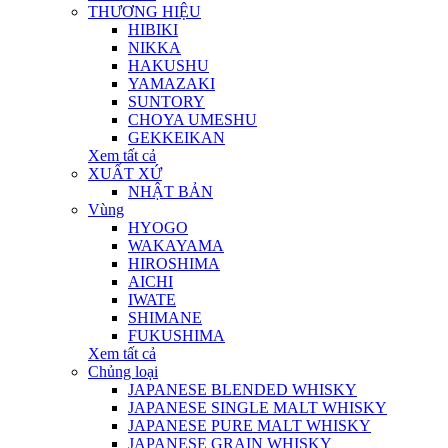
THƯƠNG HIỆU
HIBIKI
NIKKA
HAKUSHU
YAMAZAKI
SUNTORY
CHOYA UMESHU
GEKKEIKAN
Xem tất cả
XUẤT XỨ
NHẬT BẢN
Vùng
HYOGO
WAKAYAMA
HIROSHIMA
AICHI
IWATE
SHIMANE
FUKUSHIMA
Xem tất cả
Chủng loại
JAPANESE BLENDED WHISKY
JAPANESE SINGLE MALT WHISKY
JAPANESE PURE MALT WHISKY
JAPANESE GRAIN WHISKY