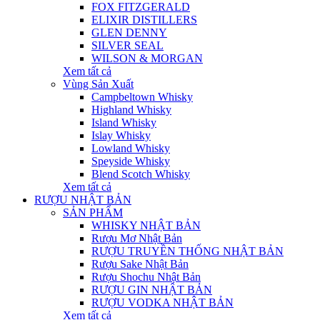
FOX FITZGERALD
ELIXIR DISTILLERS
GLEN DENNY
SILVER SEAL
WILSON & MORGAN
Xem tất cả
Vùng Sản Xuất
Campbeltown Whisky
Highland Whisky
Island Whisky
Islay Whisky
Lowland Whisky
Speyside Whisky
Blend Scotch Whisky
Xem tất cả
RƯỢU NHẬT BẢN
SẢN PHẨM
WHISKY NHẬT BẢN
Rượu Mơ Nhật Bản
RƯỢU TRUYỀN THỐNG NHẬT BẢN
Rượu Sake Nhật Bản
Rượu Shochu Nhật Bản
RƯỢU GIN NHẬT BẢN
RƯỢU VODKA NHẬT BẢN
Xem tất cả