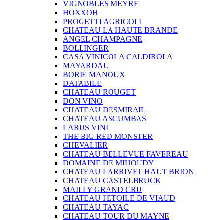
VIGNOBLES MEYRE
HOXXOH
PROGETTI AGRICOLI
CHATEAU LA HAUTE BRANDE
ANGEL CHAMPAGNE
BOLLINGER
CASA VINICOLA CALDIROLA
MAYARDAU
BORIE MANOUX
DATABILE
CHATEAU ROUGET
DON VINO
CHATEAU DESMIRAIL
CHATEAU ASCUMBAS
LARUS VINI
THE BIG RED MONSTER
CHEVALIER
CHATEAU BELLEVUE FAVEREAU
DOMAINE DE MIHOUDY
CHATEAU LARRIVET HAUT BRION
CHATEAU CASTELBRUCK
MAILLY GRAND CRU
CHATEAU I'ETOILE DE VIAUD
CHATEAU TAYAC
CHATEAU TOUR DU MAYNE