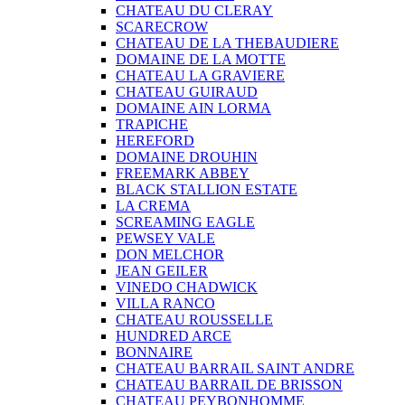
CHATEAU DU CLERAY
SCARECROW
CHATEAU DE LA THEBAUDIERE
DOMAINE DE LA MOTTE
CHATEAU LA GRAVIERE
CHATEAU GUIRAUD
DOMAINE AIN LORMA
TRAPICHE
HEREFORD
DOMAINE DROUHIN
FREEMARK ABBEY
BLACK STALLION ESTATE
LA CREMA
SCREAMING EAGLE
PEWSEY VALE
DON MELCHOR
JEAN GEILER
VINEDO CHADWICK
VILLA RANCO
CHATEAU ROUSSELLE
HUNDRED ARCE
BONNAIRE
CHATEAU BARRAIL SAINT ANDRE
CHATEAU BARRAIL DE BRISSON
CHATEAU PEYBONHOMME