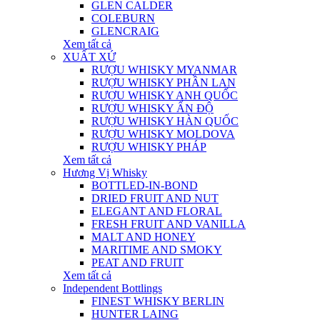
GLEN CALDER
COLEBURN
GLENCRAIG
Xem tất cả
XUẤT XỨ
RƯỢU WHISKY MYANMAR
RƯỢU WHISKY PHẦN LAN
RƯỢU WHISKY ANH QUỐC
RƯỢU WHISKY ẤN ĐỘ
RƯỢU WHISKY HÀN QUỐC
RƯỢU WHISKY MOLDOVA
RƯỢU WHISKY PHÁP
Xem tất cả
Hương Vị Whisky
BOTTLED-IN-BOND
DRIED FRUIT AND NUT
ELEGANT AND FLORAL
FRESH FRUIT AND VANILLA
MALT AND HONEY
MARITIME AND SMOKY
PEAT AND FRUIT
Xem tất cả
Independent Bottlings
FINEST WHISKY BERLIN
HUNTER LAING