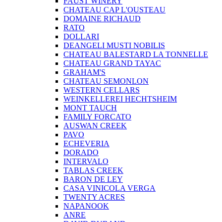
FAUST WINERY
CHATEAU CAP L'OUSTEAU
DOMAINE RICHAUD
RATO
DOLLARI
DEANGELI MUSTI NOBILIS
CHATEAU BALESTARD LA TONNELLE
CHATEAU GRAND TAYAC
GRAHAM'S
CHATEAU SEMONLON
WESTERN CELLARS
WEINKELLEREI HECHTSHEIM
MONT TAUCH
FAMILY FORCATO
AUSWAN CREEK
PAVO
ECHEVERIA
DORADO
INTERVALO
TABLAS CREEK
BARON DE LEY
CASA VINICOLA VERGA
TWENTY ACRES
NAPANOOK
ANRE