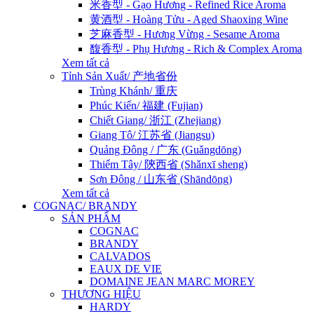
米香型 - Gạo Hương - Refined Rice Aroma
黄酒型 - Hoàng Tửu - Aged Shaoxing Wine
芝麻香型 - Hương Vừng - Sesame Aroma
馥香型 - Phụ Hương - Rich & Complex Aroma
Xem tất cả
Tỉnh Sản Xuất/ 产地省份
Trùng Khánh/ 重庆
Phúc Kiến/ 福建 (Fujian)
Chiết Giang/ 浙江 (Zhejiang)
Giang Tô/ 江苏省 (Jiangsu)
Quảng Đông / 广东 (Guǎngdōng)
Thiểm Tây/ 陝西省 (Shǎnxī sheng)
Sơn Đông / 山东省 (Shāndōng)
Xem tất cả
COGNAC/ BRANDY
SẢN PHẨM
COGNAC
BRANDY
CALVADOS
EAUX DE VIE
DOMAINE JEAN MARC MOREY
THƯƠNG HIỆU
HARDY