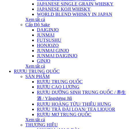
JAPANESE SINGLE GRAIN WHISKY
JAPANESE KOJI WHISKY
WORLD BLEND WHISKY IN JAPAN
Xem tất cả
Cấp Độ Sake
DAIGINJO
JUNMAI
FUTSUSHU
HONJOZO
JUNMAI GINJO
JUNMAI DAIGINJO
GINJO
Xem tất cả
RƯỢU TRUNG QUỐC
SẢN PHẨM
RƯỢU TRUNG QUỐC
RƯỢU CAO LƯƠNG
RƯỢU DƯỠNG SINH TRUNG QUỐC / 养生
酒 / Yǎngshēng Jiǔ
RƯỢU HOÀNG TỬU/ THIỆU HƯNG
RƯỢU TRÀ ĐÀI LOAN/ TEA LIQUOR
RƯỢU MƠ TRUNG QUỐC
Xem tất cả
THƯƠNG HIỆU