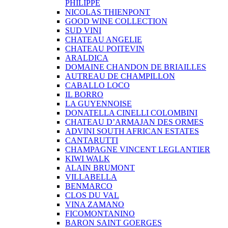
PHILIPPE
NICOLAS THIENPONT
GOOD WINE COLLECTION
SUD VINI
CHATEAU ANGELIE
CHATEAU POITEVIN
ARALDICA
DOMAINE CHANDON DE BRIAILLES
AUTREAU DE CHAMPILLON
CABALLO LOCO
IL BORRO
LA GUYENNOISE
DONATELLA CINELLI COLOMBINI
CHATEAU D’ARMAJAN DES ORMES
ADVINI SOUTH AFRICAN ESTATES
CANTARUTTI
CHAMPAGNE VINCENT LEGLANTIER
KIWI WALK
ALAIN BRUMONT
VILLABELLA
BENMARCO
CLOS DU VAL
VINA ZAMANO
FICOMONTANINO
BARON SAINT GOERGES