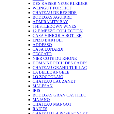
DES KAISER NEUE KLEIDER
WEINGUT FORTHOF
CHATEAU DE RESPIDE
BODEGAS AGUIRRE
ADMIRALITY BAY
THISTLEDOWN WINES
12 E MEZZO COLLECTION
CASA VINICOLA BOTTER
ENZO BARTOLI
ADDESSO
CASA LUNARDI
CECCATO
NIER COTE DU RHONE
DOMAINE PECH DES CADES
CHATEAU GRAND TUILLAC
LA BELLE ANGELE
LO ZOCCOLAIO
CHATEAU LAUZANET
MALESAN
IRIS
BODEGAS GRAN CASTILLO
MAJANO
CHATEAU MANGOT
RAICES
CHATEAU LA ROSE PONCET