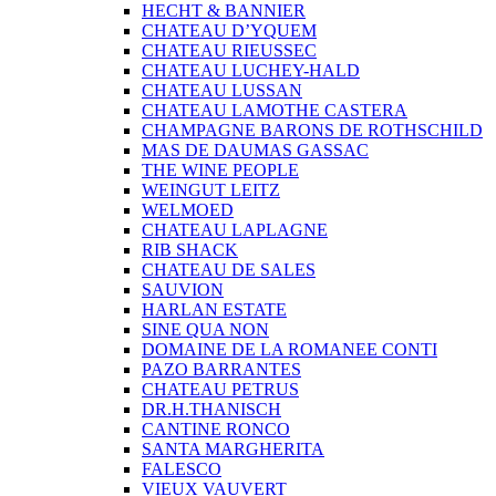
HECHT & BANNIER
CHATEAU D’YQUEM
CHATEAU RIEUSSEC
CHATEAU LUCHEY-HALD
CHATEAU LUSSAN
CHATEAU LAMOTHE CASTERA
CHAMPAGNE BARONS DE ROTHSCHILD
MAS DE DAUMAS GASSAC
THE WINE PEOPLE
WEINGUT LEITZ
WELMOED
CHATEAU LAPLAGNE
RIB SHACK
CHATEAU DE SALES
SAUVION
HARLAN ESTATE
SINE QUA NON
DOMAINE DE LA ROMANEE CONTI
PAZO BARRANTES
CHATEAU PETRUS
DR.H.THANISCH
CANTINE RONCO
SANTA MARGHERITA
FALESCO
VIEUX VAUVERT