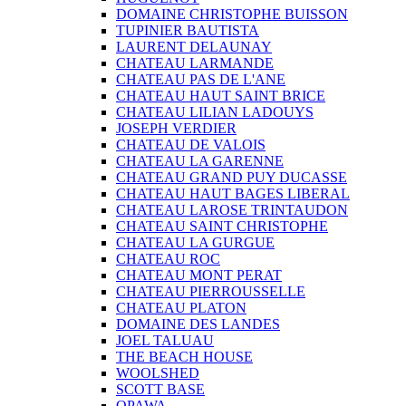
DOMAINE CHRISTOPHE BUISSON
TUPINIER BAUTISTA
LAURENT DELAUNAY
CHATEAU LARMANDE
CHATEAU PAS DE L'ANE
CHATEAU HAUT SAINT BRICE
CHATEAU LILIAN LADOUYS
JOSEPH VERDIER
CHATEAU DE VALOIS
CHATEAU LA GARENNE
CHATEAU GRAND PUY DUCASSE
CHATEAU HAUT BAGES LIBERAL
CHATEAU LAROSE TRINTAUDON
CHATEAU SAINT CHRISTOPHE
CHATEAU LA GURGUE
CHATEAU ROC
CHATEAU MONT PERAT
CHATEAU PIERROUSSELLE
CHATEAU PLATON
DOMAINE DES LANDES
JOEL TALUAU
THE BEACH HOUSE
WOOLSHED
SCOTT BASE
OPAWA