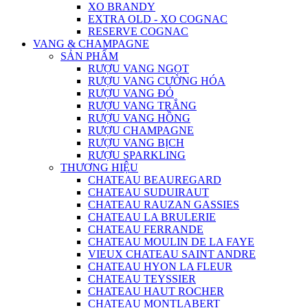
XO BRANDY
EXTRA OLD - XO COGNAC
RESERVE COGNAC
VANG & CHAMPAGNE
SẢN PHẨM
RƯỢU VANG NGỌT
RƯỢU VANG CƯỜNG HÓA
RƯỢU VANG ĐỎ
RƯỢU VANG TRẮNG
RƯỢU VANG HỒNG
RƯỢU CHAMPAGNE
RƯỢU VANG BỊCH
RƯỢU SPARKLING
THƯƠNG HIỆU
CHATEAU BEAUREGARD
CHATEAU SUDUIRAUT
CHATEAU RAUZAN GASSIES
CHATEAU LA BRULERIE
CHATEAU FERRANDE
CHATEAU MOULIN DE LA FAYE
VIEUX CHATEAU SAINT ANDRE
CHATEAU HYON LA FLEUR
CHATEAU TEYSSIER
CHATEAU HAUT ROCHER
CHATEAU MONTLABERT