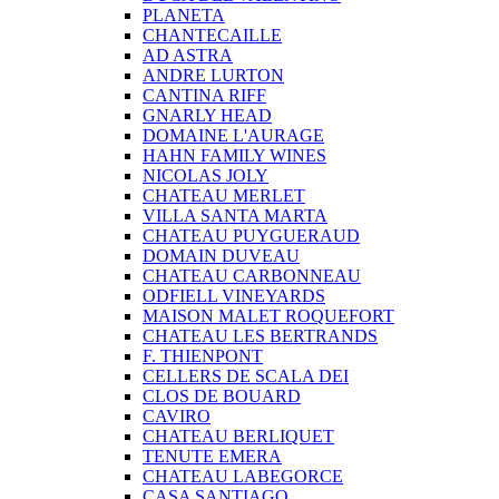
PLANETA
CHANTECAILLE
AD ASTRA
ANDRE LURTON
CANTINA RIFF
GNARLY HEAD
DOMAINE L'AURAGE
HAHN FAMILY WINES
NICOLAS JOLY
CHATEAU MERLET
VILLA SANTA MARTA
CHATEAU PUYGUERAUD
DOMAIN DUVEAU
CHATEAU CARBONNEAU
ODFIELL VINEYARDS
MAISON MALET ROQUEFORT
CHATEAU LES BERTRANDS
F. THIENPONT
CELLERS DE SCALA DEI
CLOS DE BOUARD
CAVIRO
CHATEAU BERLIQUET
TENUTE EMERA
CHATEAU LABEGORCE
CASA SANTIAGO