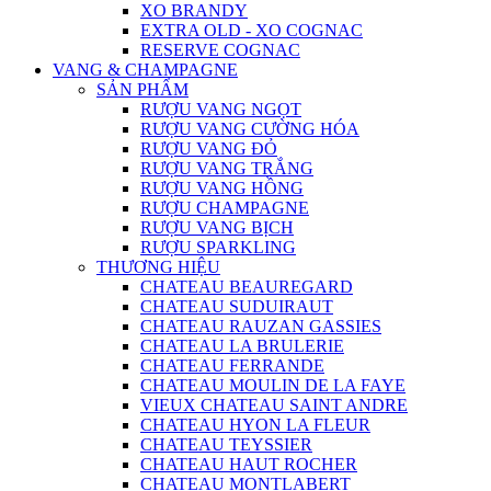
XO BRANDY
EXTRA OLD - XO COGNAC
RESERVE COGNAC
VANG & CHAMPAGNE
SẢN PHẨM
RƯỢU VANG NGỌT
RƯỢU VANG CƯỜNG HÓA
RƯỢU VANG ĐỎ
RƯỢU VANG TRẮNG
RƯỢU VANG HỒNG
RƯỢU CHAMPAGNE
RƯỢU VANG BỊCH
RƯỢU SPARKLING
THƯƠNG HIỆU
CHATEAU BEAUREGARD
CHATEAU SUDUIRAUT
CHATEAU RAUZAN GASSIES
CHATEAU LA BRULERIE
CHATEAU FERRANDE
CHATEAU MOULIN DE LA FAYE
VIEUX CHATEAU SAINT ANDRE
CHATEAU HYON LA FLEUR
CHATEAU TEYSSIER
CHATEAU HAUT ROCHER
CHATEAU MONTLABERT