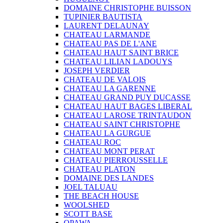
DOMAINE CHRISTOPHE BUISSON
TUPINIER BAUTISTA
LAURENT DELAUNAY
CHATEAU LARMANDE
CHATEAU PAS DE L'ANE
CHATEAU HAUT SAINT BRICE
CHATEAU LILIAN LADOUYS
JOSEPH VERDIER
CHATEAU DE VALOIS
CHATEAU LA GARENNE
CHATEAU GRAND PUY DUCASSE
CHATEAU HAUT BAGES LIBERAL
CHATEAU LAROSE TRINTAUDON
CHATEAU SAINT CHRISTOPHE
CHATEAU LA GURGUE
CHATEAU ROC
CHATEAU MONT PERAT
CHATEAU PIERROUSSELLE
CHATEAU PLATON
DOMAINE DES LANDES
JOEL TALUAU
THE BEACH HOUSE
WOOLSHED
SCOTT BASE
OPAWA