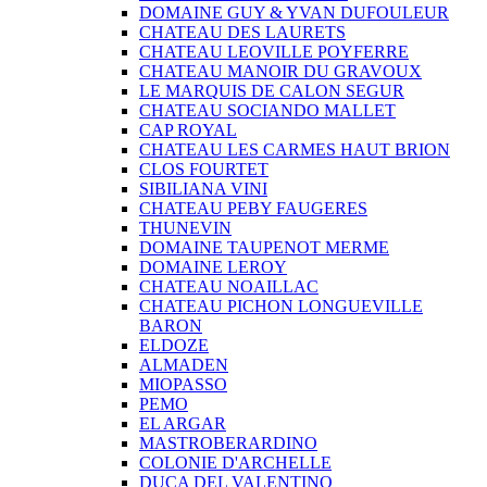
DOMAINE GUY & YVAN DUFOULEUR
CHATEAU DES LAURETS
CHATEAU LEOVILLE POYFERRE
CHATEAU MANOIR DU GRAVOUX
LE MARQUIS DE CALON SEGUR
CHATEAU SOCIANDO MALLET
CAP ROYAL
CHATEAU LES CARMES HAUT BRION
CLOS FOURTET
SIBILIANA VINI
CHATEAU PEBY FAUGERES
THUNEVIN
DOMAINE TAUPENOT MERME
DOMAINE LEROY
CHATEAU NOAILLAC
CHATEAU PICHON LONGUEVILLE
BARON
ELDOZE
ALMADEN
MIOPASSO
PEMO
EL ARGAR
MASTROBERARDINO
COLONIE D'ARCHELLE
DUCA DEL VALENTINO