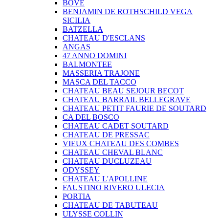
BOVE
BENJAMIN DE ROTHSCHILD VEGA
SICILIA
BATZELLA
CHATEAU D'ESCLANS
ANGAS
47 ANNO DOMINI
BALMONTEE
MASSERIA TRAJONE
MASCA DEL TACCO
CHATEAU BEAU SEJOUR BECOT
CHATEAU BARRAIL BELLEGRAVE
CHATEAU PETIT FAURIE DE SOUTARD
CA DEL BOSCO
CHATEAU CADET SOUTARD
CHATEAU DE PRESSAC
VIEUX CHATEAU DES COMBES
CHATEAU CHEVAL BLANC
CHATEAU DUCLUZEAU
ODYSSEY
CHATEAU L'APOLLINE
FAUSTINO RIVERO ULECIA
PORTIA
CHATEAU DE TABUTEAU
ULYSSE COLLIN