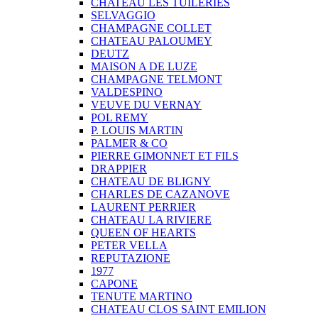
CHATEAU LES TUILERIES
SELVAGGIO
CHAMPAGNE COLLET
CHATEAU PALOUMEY
DEUTZ
MAISON A DE LUZE
CHAMPAGNE TELMONT
VALDESPINO
VEUVE DU VERNAY
POL REMY
P. LOUIS MARTIN
PALMER & CO
PIERRE GIMONNET ET FILS
DRAPPIER
CHATEAU DE BLIGNY
CHARLES DE CAZANOVE
LAURENT PERRIER
CHATEAU LA RIVIERE
QUEEN OF HEARTS
PETER VELLA
REPUTAZIONE
1977
CAPONE
TENUTE MARTINO
CHATEAU CLOS SAINT EMILION