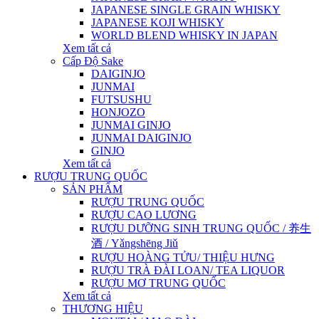
JAPANESE SINGLE GRAIN WHISKY
JAPANESE KOJI WHISKY
WORLD BLEND WHISKY IN JAPAN
Xem tất cả
Cấp Độ Sake
DAIGINJO
JUNMAI
FUTSUSHU
HONJOZO
JUNMAI GINJO
JUNMAI DAIGINJO
GINJO
Xem tất cả
RƯỢU TRUNG QUỐC
SẢN PHẨM
RƯỢU TRUNG QUỐC
RƯỢU CAO LƯƠNG
RƯỢU DƯỠNG SINH TRUNG QUỐC / 养生
酒 / Yǎngshēng Jiǔ
RƯỢU HOÀNG TỬU/ THIỆU HƯNG
RƯỢU TRÀ ĐÀI LOAN/ TEA LIQUOR
RƯỢU MƠ TRUNG QUỐC
Xem tất cả
THƯƠNG HIỆU