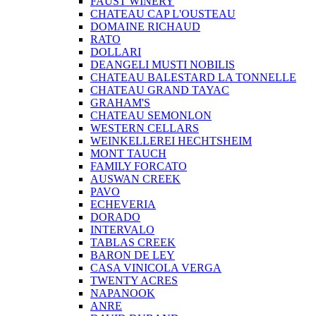
FAUST WINERY
CHATEAU CAP L'OUSTEAU
DOMAINE RICHAUD
RATO
DOLLARI
DEANGELI MUSTI NOBILIS
CHATEAU BALESTARD LA TONNELLE
CHATEAU GRAND TAYAC
GRAHAM'S
CHATEAU SEMONLON
WESTERN CELLARS
WEINKELLEREI HECHTSHEIM
MONT TAUCH
FAMILY FORCATO
AUSWAN CREEK
PAVO
ECHEVERIA
DORADO
INTERVALO
TABLAS CREEK
BARON DE LEY
CASA VINICOLA VERGA
TWENTY ACRES
NAPANOOK
ANRE