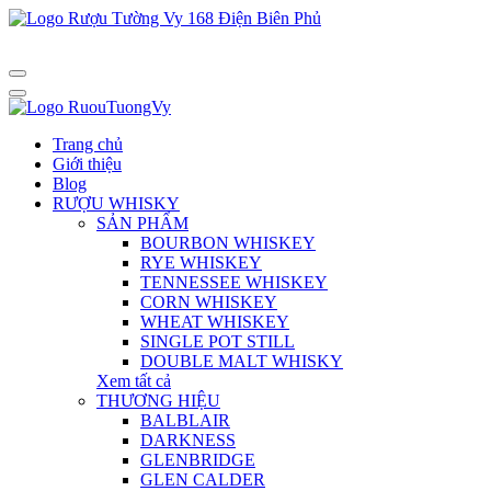
Trang chủ
Giới thiệu
Blog
RƯỢU WHISKY
SẢN PHẨM
BOURBON WHISKEY
RYE WHISKEY
TENNESSEE WHISKEY
CORN WHISKEY
WHEAT WHISKEY
SINGLE POT STILL
DOUBLE MALT WHISKY
Xem tất cả
THƯƠNG HIỆU
BALBLAIR
DARKNESS
GLENBRIDGE
GLEN CALDER