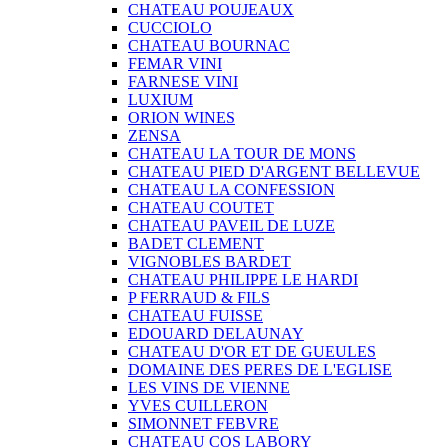
CHATEAU POUJEAUX
CUCCIOLO
CHATEAU BOURNAC
FEMAR VINI
FARNESE VINI
LUXIUM
ORION WINES
ZENSA
CHATEAU LA TOUR DE MONS
CHATEAU PIED D'ARGENT BELLEVUE
CHATEAU LA CONFESSION
CHATEAU COUTET
CHATEAU PAVEIL DE LUZE
BADET CLEMENT
VIGNOBLES BARDET
CHATEAU PHILIPPE LE HARDI
P FERRAUD & FILS
CHATEAU FUISSE
EDOUARD DELAUNAY
CHATEAU D'OR ET DE GUEULES
DOMAINE DES PERES DE L'EGLISE
LES VINS DE VIENNE
YVES CUILLERON
SIMONNET FEBVRE
CHATEAU COS LABORY