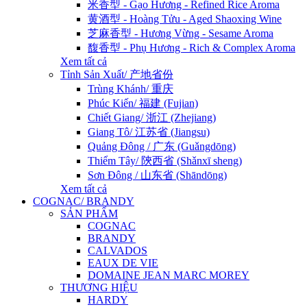
米香型 - Gạo Hương - Refined Rice Aroma
黄酒型 - Hoàng Tửu - Aged Shaoxing Wine
芝麻香型 - Hương Vừng - Sesame Aroma
馥香型 - Phụ Hương - Rich & Complex Aroma
Xem tất cả
Tỉnh Sản Xuất/ 产地省份
Trùng Khánh/ 重庆
Phúc Kiến/ 福建 (Fujian)
Chiết Giang/ 浙江 (Zhejiang)
Giang Tô/ 江苏省 (Jiangsu)
Quảng Đông / 广东 (Guǎngdōng)
Thiểm Tây/ 陝西省 (Shǎnxī sheng)
Sơn Đông / 山东省 (Shāndōng)
Xem tất cả
COGNAC/ BRANDY
SẢN PHẨM
COGNAC
BRANDY
CALVADOS
EAUX DE VIE
DOMAINE JEAN MARC MOREY
THƯƠNG HIỆU
HARDY