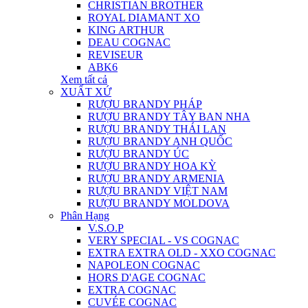
CHRISTIAN BROTHER
ROYAL DIAMANT XO
KING ARTHUR
DEAU COGNAC
REVISEUR
ABK6
Xem tất cả
XUẤT XỨ
RƯỢU BRANDY PHÁP
RƯỢU BRANDY TÂY BAN NHA
RƯỢU BRANDY THÁI LAN
RƯỢU BRANDY ANH QUỐC
RƯỢU BRANDY ÚC
RƯỢU BRANDY HOA KỲ
RƯỢU BRANDY ARMENIA
RƯỢU BRANDY VIỆT NAM
RƯỢU BRANDY MOLDOVA
Phân Hạng
V.S.O.P
VERY SPECIAL - VS COGNAC
EXTRA EXTRA OLD - XXO COGNAC
NAPOLEON COGNAC
HORS D'AGE COGNAC
EXTRA COGNAC
CUVÉE COGNAC