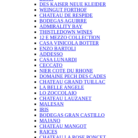
DES KAISER NEUE KLEIDER
WEINGUT FORTHOF
CHATEAU DE RESPIDE
BODEGAS AGUIRRE
ADMIRALITY BAY
THISTLEDOWN WINES
12 E MEZZO COLLECTION
CASA VINICOLA BOTTER
ENZO BARTOLI
ADDESSO
CASA LUNARDI
CECCATO
NIER COTE DU RHONE
DOMAINE PECH DES CADES
CHATEAU GRAND TUILLAC
LA BELLE ANGELE
LO ZOCCOLAIO
CHATEAU LAUZANET
MALESAN
IRIS
BODEGAS GRAN CASTILLO
MAJANO
CHATEAU MANGOT
RAICES
CHATEAU LA ROSE PONCET