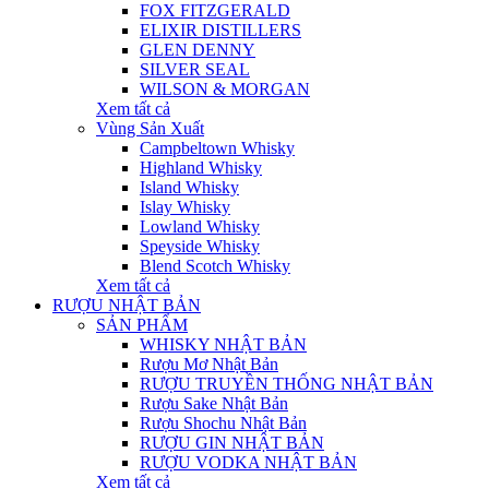
FOX FITZGERALD
ELIXIR DISTILLERS
GLEN DENNY
SILVER SEAL
WILSON & MORGAN
Xem tất cả
Vùng Sản Xuất
Campbeltown Whisky
Highland Whisky
Island Whisky
Islay Whisky
Lowland Whisky
Speyside Whisky
Blend Scotch Whisky
Xem tất cả
RƯỢU NHẬT BẢN
SẢN PHẨM
WHISKY NHẬT BẢN
Rượu Mơ Nhật Bản
RƯỢU TRUYỀN THỐNG NHẬT BẢN
Rượu Sake Nhật Bản
Rượu Shochu Nhật Bản
RƯỢU GIN NHẬT BẢN
RƯỢU VODKA NHẬT BẢN
Xem tất cả