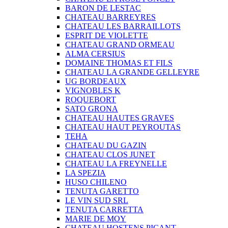
BARON DE LESTAC
CHATEAU BARREYRES
CHATEAU LES BARRAILLOTS
ESPRIT DE VIOLETTE
CHATEAU GRAND ORMEAU
ALMA CERSIUS
DOMAINE THOMAS ET FILS
CHATEAU LA GRANDE GELLEYRE
UG BORDEAUX
VIGNOBLES K
ROQUEBORT
SATO GRONA
CHATEAU HAUTES GRAVES
CHATEAU HAUT PEYROUTAS
TEHA
CHATEAU DU GAZIN
CHATEAU CLOS JUNET
CHATEAU LA FREYNELLE
LA SPEZIA
HUSO CHILENO
TENUTA GARETTO
LE VIN SUD SRL
TENUTA CARRETTA
MARIE DE MOY
CHATEAU HOSTENS PICANT