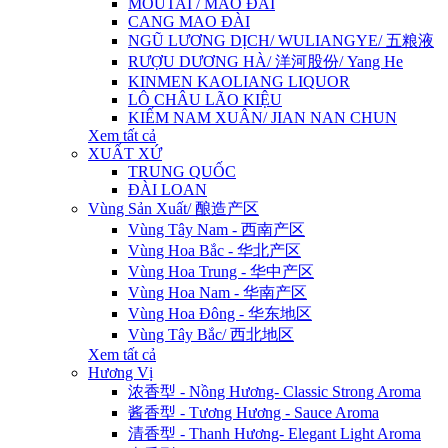
MOUTAI / MAO ĐÀI
CANG MAO ĐÀI
NGŨ LƯƠNG DỊCH/ WULIANGYE/ 五粮液
RƯỢU DƯƠNG HÀ/ 洋河股份/ Yang He
KINMEN KAOLIANG LIQUOR
LÔ CHÂU LÃO KIỆU
KIẾM NAM XUÂN/ JIAN NAN CHUN
Xem tất cả
XUẤT XỨ
TRUNG QUỐC
ĐÀI LOAN
Vùng Sản Xuất/ 酿造产区
Vùng Tây Nam - 西南产区
Vùng Hoa Bắc - 华北产区
Vùng Hoa Trung - 华中产区
Vùng Hoa Nam - 华南产区
Vùng Hoa Đông - 华东地区
Vùng Tây Bắc/ 西北地区
Xem tất cả
Hương Vị
浓香型 - Nồng Hương- Classic Strong Aroma
酱香型 - Tương Hương - Sauce Aroma
清香型 - Thanh Hương- Elegant Light Aroma