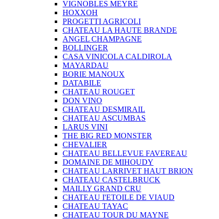
VIGNOBLES MEYRE
HOXXOH
PROGETTI AGRICOLI
CHATEAU LA HAUTE BRANDE
ANGEL CHAMPAGNE
BOLLINGER
CASA VINICOLA CALDIROLA
MAYARDAU
BORIE MANOUX
DATABILE
CHATEAU ROUGET
DON VINO
CHATEAU DESMIRAIL
CHATEAU ASCUMBAS
LARUS VINI
THE BIG RED MONSTER
CHEVALIER
CHATEAU BELLEVUE FAVEREAU
DOMAINE DE MIHOUDY
CHATEAU LARRIVET HAUT BRION
CHATEAU CASTELBRUCK
MAILLY GRAND CRU
CHATEAU I'ETOILE DE VIAUD
CHATEAU TAYAC
CHATEAU TOUR DU MAYNE