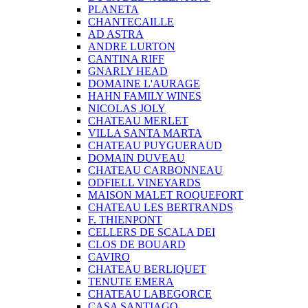
PLANETA
CHANTECAILLE
AD ASTRA
ANDRE LURTON
CANTINA RIFF
GNARLY HEAD
DOMAINE L'AURAGE
HAHN FAMILY WINES
NICOLAS JOLY
CHATEAU MERLET
VILLA SANTA MARTA
CHATEAU PUYGUERAUD
DOMAIN DUVEAU
CHATEAU CARBONNEAU
ODFIELL VINEYARDS
MAISON MALET ROQUEFORT
CHATEAU LES BERTRANDS
F. THIENPONT
CELLERS DE SCALA DEI
CLOS DE BOUARD
CAVIRO
CHATEAU BERLIQUET
TENUTE EMERA
CHATEAU LABEGORCE
CASA SANTIAGO