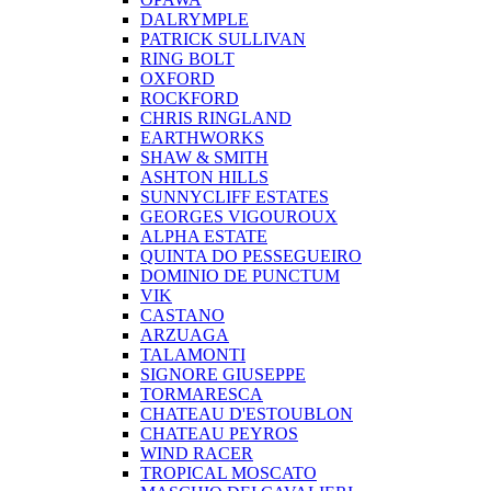
DALRYMPLE
PATRICK SULLIVAN
RING BOLT
OXFORD
ROCKFORD
CHRIS RINGLAND
EARTHWORKS
SHAW & SMITH
ASHTON HILLS
SUNNYCLIFF ESTATES
GEORGES VIGOUROUX
ALPHA ESTATE
QUINTA DO PESSEGUEIRO
DOMINIO DE PUNCTUM
VIK
CASTANO
ARZUAGA
TALAMONTI
SIGNORE GIUSEPPE
TORMARESCA
CHATEAU D'ESTOUBLON
CHATEAU PEYROS
WIND RACER
TROPICAL MOSCATO