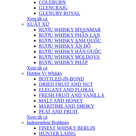
COLEBURN
GLENCRAIG
GLENURY ROYAL
Xem tất cả
XUẤT XỨ
RƯỢU WHISKY MYANMAR
RƯỢU WHISKY PHẦN LAN
RƯỢU WHISKY ANH QUỐC
RƯỢU WHISKY ẤN ĐỘ
RƯỢU WHISKY HÀN QUỐC
RƯỢU WHISKY MOLDOVA
RƯỢU WHISKY PHÁP
Xem tất cả
Hương Vị Whisky
BOTTLED-IN-BOND
DRIED FRUIT AND NUT
ELEGANT AND FLORAL
FRESH FRUIT AND VANILLA
MALT AND HONEY
MARITIME AND SMOKY
PEAT AND FRUIT
Xem tất cả
Independent Bottlings
FINEST WHISKY BERLIN
HUNTER LAING