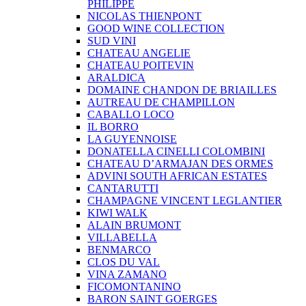
PHILIPPE
NICOLAS THIENPONT
GOOD WINE COLLECTION
SUD VINI
CHATEAU ANGELIE
CHATEAU POITEVIN
ARALDICA
DOMAINE CHANDON DE BRIAILLES
AUTREAU DE CHAMPILLON
CABALLO LOCO
IL BORRO
LA GUYENNOISE
DONATELLA CINELLI COLOMBINI
CHATEAU D’ARMAJAN DES ORMES
ADVINI SOUTH AFRICAN ESTATES
CANTARUTTI
CHAMPAGNE VINCENT LEGLANTIER
KIWI WALK
ALAIN BRUMONT
VILLABELLA
BENMARCO
CLOS DU VAL
VINA ZAMANO
FICOMONTANINO
BARON SAINT GOERGES