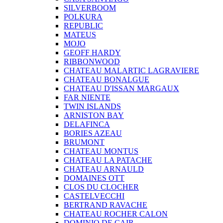
SILVERBOOM
POLKURA
REPUBLIC
MATEUS
MOJO
GEOFF HARDY
RIBBONWOOD
CHATEAU MALARTIC LAGRAVIERE
CHATEAU BONALGUE
CHATEAU D'ISSAN MARGAUX
FAR NIENTE
TWIN ISLANDS
ARNISTON BAY
DELAFINCA
BORIES AZEAU
BRUMONT
CHATEAU MONTUS
CHATEAU LA PATACHE
CHATEAU ARNAULD
DOMAINES OTT
CLOS DU CLOCHER
CASTELVECCHI
BERTRAND RAVACHE
CHATEAU ROCHER CALON
DOMINIO DE CAIR