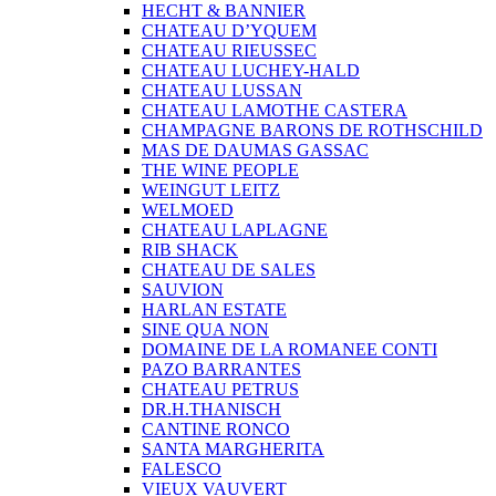
HECHT & BANNIER
CHATEAU D’YQUEM
CHATEAU RIEUSSEC
CHATEAU LUCHEY-HALD
CHATEAU LUSSAN
CHATEAU LAMOTHE CASTERA
CHAMPAGNE BARONS DE ROTHSCHILD
MAS DE DAUMAS GASSAC
THE WINE PEOPLE
WEINGUT LEITZ
WELMOED
CHATEAU LAPLAGNE
RIB SHACK
CHATEAU DE SALES
SAUVION
HARLAN ESTATE
SINE QUA NON
DOMAINE DE LA ROMANEE CONTI
PAZO BARRANTES
CHATEAU PETRUS
DR.H.THANISCH
CANTINE RONCO
SANTA MARGHERITA
FALESCO
VIEUX VAUVERT