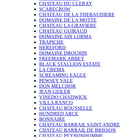
CHATEAU DU CLERAY
SCARECROW
CHATEAU DE LA THEBAUDIERE
DOMAINE DE LA MOTTE
CHATEAU LA GRAVIERE
CHATEAU GUIRAUD
DOMAINE AIN LORMA
TRAPICHE
HEREFORD
DOMAINE DROUHIN
FREEMARK ABBEY
BLACK STALLION ESTATE
LA CREMA
SCREAMING EAGLE
PEWSEY VALE
DON MELCHOR
JEAN GEILER
VINEDO CHADWICK
VILLA RANCO
CHATEAU ROUSSELLE
HUNDRED ARCE
BONNAIRE
CHATEAU BARRAIL SAINT ANDRE
CHATEAU BARRAIL DE BRISSON
CHATEAU PEYBONHOMME