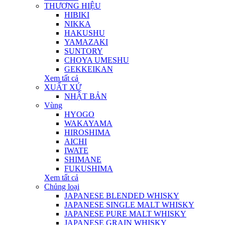
THƯƠNG HIỆU
HIBIKI
NIKKA
HAKUSHU
YAMAZAKI
SUNTORY
CHOYA UMESHU
GEKKEIKAN
Xem tất cả
XUẤT XỨ
NHẬT BẢN
Vùng
HYOGO
WAKAYAMA
HIROSHIMA
AICHI
IWATE
SHIMANE
FUKUSHIMA
Xem tất cả
Chủng loại
JAPANESE BLENDED WHISKY
JAPANESE SINGLE MALT WHISKY
JAPANESE PURE MALT WHISKY
JAPANESE GRAIN WHISKY