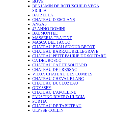
BOVE
BENJAMIN DE ROTHSCHILD VEGA
SICILIA
BATZELLA
CHATEAU D'ESCLANS
ANGAS
47 ANNO DOMINI
BALMONTEE
MASSERIA TRAJONE
MASCA DEL TACCO
CHATEAU BEAU SEJOUR BECOT
CHATEAU BARRAIL BELLEGRAVE
CHATEAU PETIT FAURIE DE SOUTARD
CA DEL BOSCO
CHATEAU CADET SOUTARD
CHATEAU DE PRESSAC
VIEUX CHATEAU DES COMBES
CHATEAU CHEVAL BLANC
CHATEAU DUCLUZEAU
ODYSSEY
CHATEAU L'APOLLINE
FAUSTINO RIVERO ULECIA
PORTIA
CHATEAU DE TABUTEAU
ULYSSE COLLIN