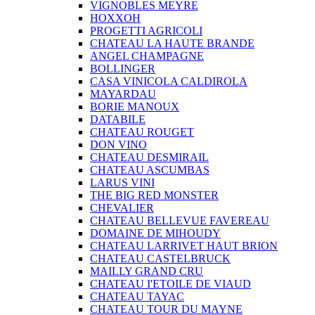
VIGNOBLES MEYRE
HOXXOH
PROGETTI AGRICOLI
CHATEAU LA HAUTE BRANDE
ANGEL CHAMPAGNE
BOLLINGER
CASA VINICOLA CALDIROLA
MAYARDAU
BORIE MANOUX
DATABILE
CHATEAU ROUGET
DON VINO
CHATEAU DESMIRAIL
CHATEAU ASCUMBAS
LARUS VINI
THE BIG RED MONSTER
CHEVALIER
CHATEAU BELLEVUE FAVEREAU
DOMAINE DE MIHOUDY
CHATEAU LARRIVET HAUT BRION
CHATEAU CASTELBRUCK
MAILLY GRAND CRU
CHATEAU I'ETOILE DE VIAUD
CHATEAU TAYAC
CHATEAU TOUR DU MAYNE