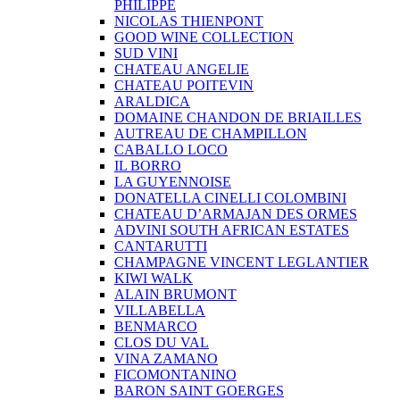
PHILIPPE
NICOLAS THIENPONT
GOOD WINE COLLECTION
SUD VINI
CHATEAU ANGELIE
CHATEAU POITEVIN
ARALDICA
DOMAINE CHANDON DE BRIAILLES
AUTREAU DE CHAMPILLON
CABALLO LOCO
IL BORRO
LA GUYENNOISE
DONATELLA CINELLI COLOMBINI
CHATEAU D’ARMAJAN DES ORMES
ADVINI SOUTH AFRICAN ESTATES
CANTARUTTI
CHAMPAGNE VINCENT LEGLANTIER
KIWI WALK
ALAIN BRUMONT
VILLABELLA
BENMARCO
CLOS DU VAL
VINA ZAMANO
FICOMONTANINO
BARON SAINT GOERGES