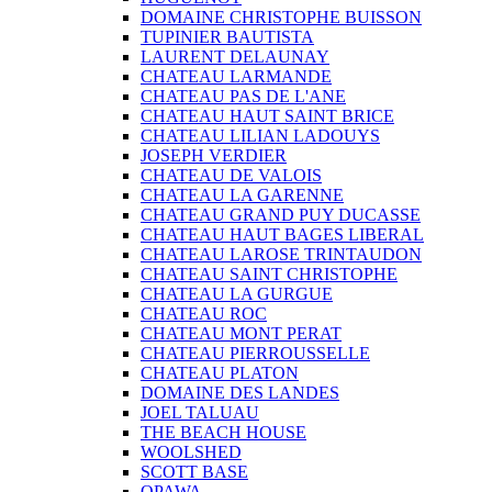
DOMAINE CHRISTOPHE BUISSON
TUPINIER BAUTISTA
LAURENT DELAUNAY
CHATEAU LARMANDE
CHATEAU PAS DE L'ANE
CHATEAU HAUT SAINT BRICE
CHATEAU LILIAN LADOUYS
JOSEPH VERDIER
CHATEAU DE VALOIS
CHATEAU LA GARENNE
CHATEAU GRAND PUY DUCASSE
CHATEAU HAUT BAGES LIBERAL
CHATEAU LAROSE TRINTAUDON
CHATEAU SAINT CHRISTOPHE
CHATEAU LA GURGUE
CHATEAU ROC
CHATEAU MONT PERAT
CHATEAU PIERROUSSELLE
CHATEAU PLATON
DOMAINE DES LANDES
JOEL TALUAU
THE BEACH HOUSE
WOOLSHED
SCOTT BASE
OPAWA