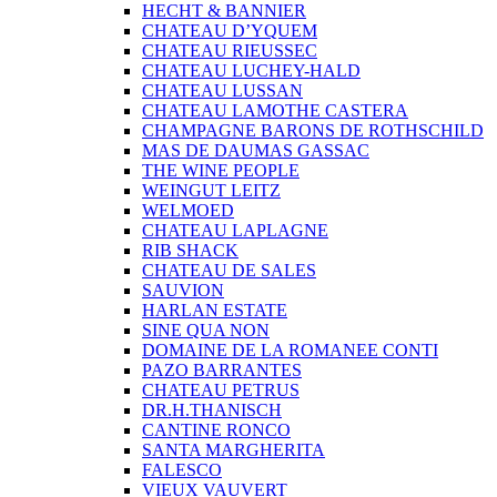
HECHT & BANNIER
CHATEAU D’YQUEM
CHATEAU RIEUSSEC
CHATEAU LUCHEY-HALD
CHATEAU LUSSAN
CHATEAU LAMOTHE CASTERA
CHAMPAGNE BARONS DE ROTHSCHILD
MAS DE DAUMAS GASSAC
THE WINE PEOPLE
WEINGUT LEITZ
WELMOED
CHATEAU LAPLAGNE
RIB SHACK
CHATEAU DE SALES
SAUVION
HARLAN ESTATE
SINE QUA NON
DOMAINE DE LA ROMANEE CONTI
PAZO BARRANTES
CHATEAU PETRUS
DR.H.THANISCH
CANTINE RONCO
SANTA MARGHERITA
FALESCO
VIEUX VAUVERT