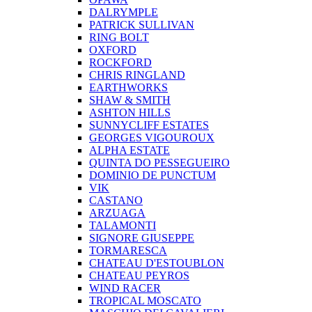
DALRYMPLE
PATRICK SULLIVAN
RING BOLT
OXFORD
ROCKFORD
CHRIS RINGLAND
EARTHWORKS
SHAW & SMITH
ASHTON HILLS
SUNNYCLIFF ESTATES
GEORGES VIGOUROUX
ALPHA ESTATE
QUINTA DO PESSEGUEIRO
DOMINIO DE PUNCTUM
VIK
CASTANO
ARZUAGA
TALAMONTI
SIGNORE GIUSEPPE
TORMARESCA
CHATEAU D'ESTOUBLON
CHATEAU PEYROS
WIND RACER
TROPICAL MOSCATO