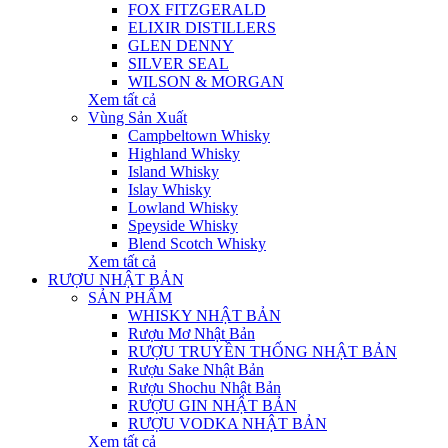
FOX FITZGERALD
ELIXIR DISTILLERS
GLEN DENNY
SILVER SEAL
WILSON & MORGAN
Xem tất cả
Vùng Sản Xuất
Campbeltown Whisky
Highland Whisky
Island Whisky
Islay Whisky
Lowland Whisky
Speyside Whisky
Blend Scotch Whisky
Xem tất cả
RƯỢU NHẬT BẢN
SẢN PHẨM
WHISKY NHẬT BẢN
Rượu Mơ Nhật Bản
RƯỢU TRUYỀN THỐNG NHẬT BẢN
Rượu Sake Nhật Bản
Rượu Shochu Nhật Bản
RƯỢU GIN NHẬT BẢN
RƯỢU VODKA NHẬT BẢN
Xem tất cả