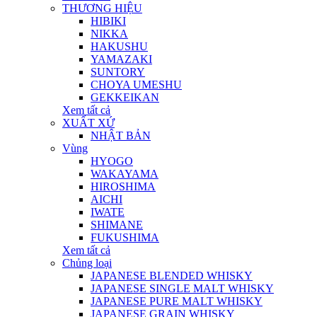
THƯƠNG HIỆU
HIBIKI
NIKKA
HAKUSHU
YAMAZAKI
SUNTORY
CHOYA UMESHU
GEKKEIKAN
Xem tất cả
XUẤT XỨ
NHẬT BẢN
Vùng
HYOGO
WAKAYAMA
HIROSHIMA
AICHI
IWATE
SHIMANE
FUKUSHIMA
Xem tất cả
Chủng loại
JAPANESE BLENDED WHISKY
JAPANESE SINGLE MALT WHISKY
JAPANESE PURE MALT WHISKY
JAPANESE GRAIN WHISKY