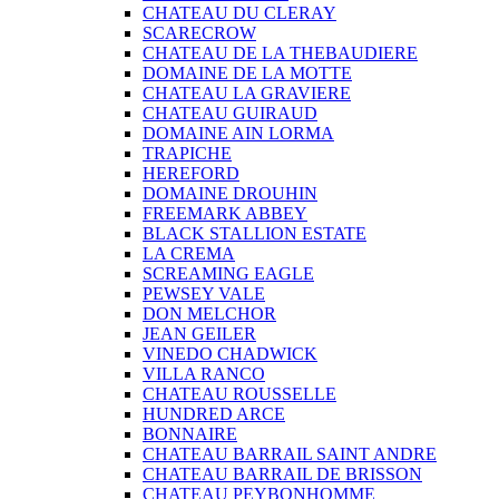
CHATEAU DU CLERAY
SCARECROW
CHATEAU DE LA THEBAUDIERE
DOMAINE DE LA MOTTE
CHATEAU LA GRAVIERE
CHATEAU GUIRAUD
DOMAINE AIN LORMA
TRAPICHE
HEREFORD
DOMAINE DROUHIN
FREEMARK ABBEY
BLACK STALLION ESTATE
LA CREMA
SCREAMING EAGLE
PEWSEY VALE
DON MELCHOR
JEAN GEILER
VINEDO CHADWICK
VILLA RANCO
CHATEAU ROUSSELLE
HUNDRED ARCE
BONNAIRE
CHATEAU BARRAIL SAINT ANDRE
CHATEAU BARRAIL DE BRISSON
CHATEAU PEYBONHOMME