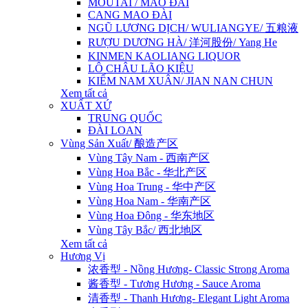
MOUTAI / MAO ĐÀI
CANG MAO ĐÀI
NGŨ LƯƠNG DỊCH/ WULIANGYE/ 五粮液
RƯỢU DƯƠNG HÀ/ 洋河股份/ Yang He
KINMEN KAOLIANG LIQUOR
LÔ CHÂU LÃO KIỆU
KIẾM NAM XUÂN/ JIAN NAN CHUN
Xem tất cả
XUẤT XỨ
TRUNG QUỐC
ĐÀI LOAN
Vùng Sản Xuất/ 酿造产区
Vùng Tây Nam - 西南产区
Vùng Hoa Bắc - 华北产区
Vùng Hoa Trung - 华中产区
Vùng Hoa Nam - 华南产区
Vùng Hoa Đông - 华东地区
Vùng Tây Bắc/ 西北地区
Xem tất cả
Hương Vị
浓香型 - Nồng Hương- Classic Strong Aroma
酱香型 - Tương Hương - Sauce Aroma
清香型 - Thanh Hương- Elegant Light Aroma