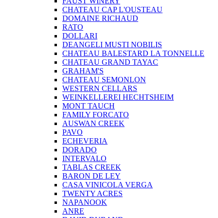
FAUST WINERY
CHATEAU CAP L'OUSTEAU
DOMAINE RICHAUD
RATO
DOLLARI
DEANGELI MUSTI NOBILIS
CHATEAU BALESTARD LA TONNELLE
CHATEAU GRAND TAYAC
GRAHAM'S
CHATEAU SEMONLON
WESTERN CELLARS
WEINKELLEREI HECHTSHEIM
MONT TAUCH
FAMILY FORCATO
AUSWAN CREEK
PAVO
ECHEVERIA
DORADO
INTERVALO
TABLAS CREEK
BARON DE LEY
CASA VINICOLA VERGA
TWENTY ACRES
NAPANOOK
ANRE