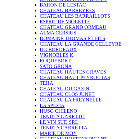
BARON DE LESTAC
CHATEAU BARREYRES
CHATEAU LES BARRAILLOTS
ESPRIT DE VIOLETTE
CHATEAU GRAND ORMEAU
ALMA CERSIUS
DOMAINE THOMAS ET FILS
CHATEAU LA GRANDE GELLEYRE
UG BORDEAUX
VIGNOBLES K
ROQUEBORT
SATO GRONA
CHATEAU HAUTES GRAVES
CHATEAU HAUT PEYROUTAS
TEHA
CHATEAU DU GAZIN
CHATEAU CLOS JUNET
CHATEAU LA FREYNELLE
LA SPEZIA
HUSO CHILENO
TENUTA GARETTO
LE VIN SUD SRL
TENUTA CARRETTA
MARIE DE MOY
CHATEAU HOSTENS PICANT