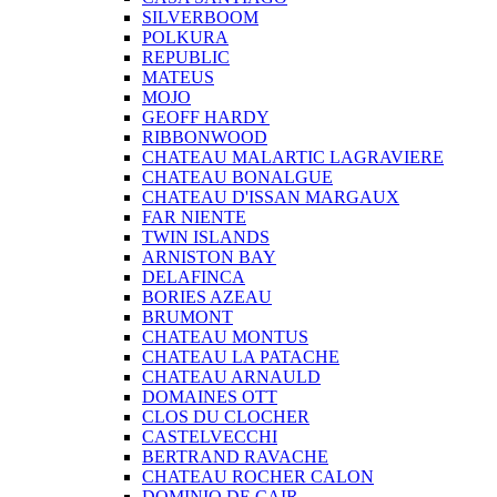
SILVERBOOM
POLKURA
REPUBLIC
MATEUS
MOJO
GEOFF HARDY
RIBBONWOOD
CHATEAU MALARTIC LAGRAVIERE
CHATEAU BONALGUE
CHATEAU D'ISSAN MARGAUX
FAR NIENTE
TWIN ISLANDS
ARNISTON BAY
DELAFINCA
BORIES AZEAU
BRUMONT
CHATEAU MONTUS
CHATEAU LA PATACHE
CHATEAU ARNAULD
DOMAINES OTT
CLOS DU CLOCHER
CASTELVECCHI
BERTRAND RAVACHE
CHATEAU ROCHER CALON
DOMINIO DE CAIR