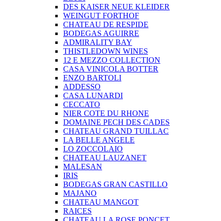
DES KAISER NEUE KLEIDER
WEINGUT FORTHOF
CHATEAU DE RESPIDE
BODEGAS AGUIRRE
ADMIRALITY BAY
THISTLEDOWN WINES
12 E MEZZO COLLECTION
CASA VINICOLA BOTTER
ENZO BARTOLI
ADDESSO
CASA LUNARDI
CECCATO
NIER COTE DU RHONE
DOMAINE PECH DES CADES
CHATEAU GRAND TUILLAC
LA BELLE ANGELE
LO ZOCCOLAIO
CHATEAU LAUZANET
MALESAN
IRIS
BODEGAS GRAN CASTILLO
MAJANO
CHATEAU MANGOT
RAICES
CHATEAU LA ROSE PONCET