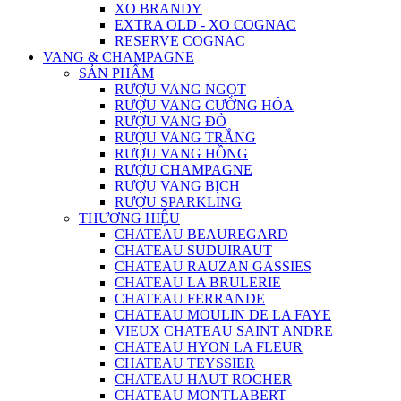
XO BRANDY
EXTRA OLD - XO COGNAC
RESERVE COGNAC
VANG & CHAMPAGNE
SẢN PHẨM
RƯỢU VANG NGỌT
RƯỢU VANG CƯỜNG HÓA
RƯỢU VANG ĐỎ
RƯỢU VANG TRẮNG
RƯỢU VANG HỒNG
RƯỢU CHAMPAGNE
RƯỢU VANG BỊCH
RƯỢU SPARKLING
THƯƠNG HIỆU
CHATEAU BEAUREGARD
CHATEAU SUDUIRAUT
CHATEAU RAUZAN GASSIES
CHATEAU LA BRULERIE
CHATEAU FERRANDE
CHATEAU MOULIN DE LA FAYE
VIEUX CHATEAU SAINT ANDRE
CHATEAU HYON LA FLEUR
CHATEAU TEYSSIER
CHATEAU HAUT ROCHER
CHATEAU MONTLABERT