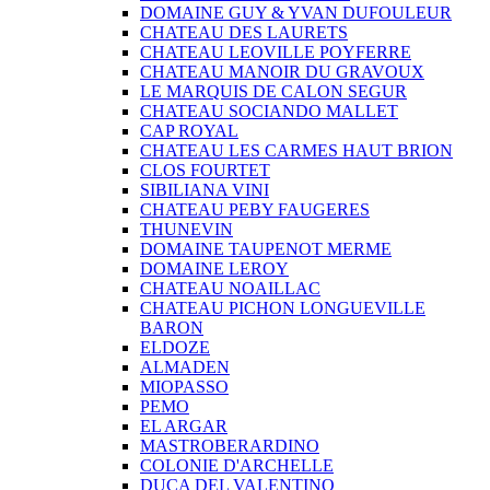
DOMAINE GUY & YVAN DUFOULEUR
CHATEAU DES LAURETS
CHATEAU LEOVILLE POYFERRE
CHATEAU MANOIR DU GRAVOUX
LE MARQUIS DE CALON SEGUR
CHATEAU SOCIANDO MALLET
CAP ROYAL
CHATEAU LES CARMES HAUT BRION
CLOS FOURTET
SIBILIANA VINI
CHATEAU PEBY FAUGERES
THUNEVIN
DOMAINE TAUPENOT MERME
DOMAINE LEROY
CHATEAU NOAILLAC
CHATEAU PICHON LONGUEVILLE
BARON
ELDOZE
ALMADEN
MIOPASSO
PEMO
EL ARGAR
MASTROBERARDINO
COLONIE D'ARCHELLE
DUCA DEL VALENTINO