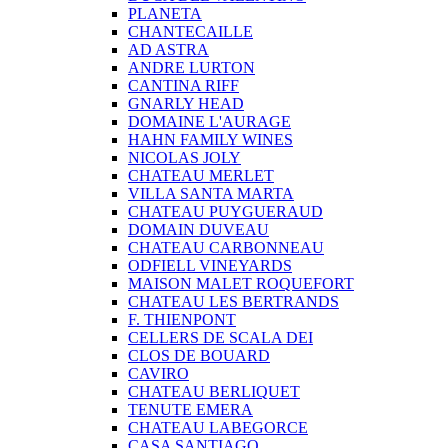
PLANETA
CHANTECAILLE
AD ASTRA
ANDRE LURTON
CANTINA RIFF
GNARLY HEAD
DOMAINE L'AURAGE
HAHN FAMILY WINES
NICOLAS JOLY
CHATEAU MERLET
VILLA SANTA MARTA
CHATEAU PUYGUERAUD
DOMAIN DUVEAU
CHATEAU CARBONNEAU
ODFIELL VINEYARDS
MAISON MALET ROQUEFORT
CHATEAU LES BERTRANDS
F. THIENPONT
CELLERS DE SCALA DEI
CLOS DE BOUARD
CAVIRO
CHATEAU BERLIQUET
TENUTE EMERA
CHATEAU LABEGORCE
CASA SANTIAGO