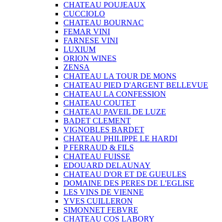
CHATEAU POUJEAUX
CUCCIOLO
CHATEAU BOURNAC
FEMAR VINI
FARNESE VINI
LUXIUM
ORION WINES
ZENSA
CHATEAU LA TOUR DE MONS
CHATEAU PIED D'ARGENT BELLEVUE
CHATEAU LA CONFESSION
CHATEAU COUTET
CHATEAU PAVEIL DE LUZE
BADET CLEMENT
VIGNOBLES BARDET
CHATEAU PHILIPPE LE HARDI
P FERRAUD & FILS
CHATEAU FUISSE
EDOUARD DELAUNAY
CHATEAU D'OR ET DE GUEULES
DOMAINE DES PERES DE L'EGLISE
LES VINS DE VIENNE
YVES CUILLERON
SIMONNET FEBVRE
CHATEAU COS LABORY