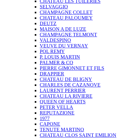
CHATEAU LES TUILERIES
SELVAGGIO
CHAMPAGNE COLLET
CHATEAU PALOUMEY
DEUTZ
MAISON A DE LUZE
CHAMPAGNE TELMONT
VALDESPINO
VEUVE DU VERNAY
POL REMY
P. LOUIS MARTIN
PALMER & CO
PIERRE GIMONNET ET FILS
DRAPPIER
CHATEAU DE BLIGNY
CHARLES DE CAZANOVE
LAURENT PERRIER
CHATEAU LA RIVIERE
QUEEN OF HEARTS
PETER VELLA
REPUTAZIONE
1977
CAPONE
TENUTE MARTINO
CHATEAU CLOS SAINT EMILION