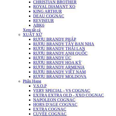
CHRISTIAN BROTHER
ROYAL DIAMANT XO
KING ARTHUR
DEAU COGNAC
REVISEUR
ABK6
Xem tất cả
XUẤT XỨ
RƯỢU BRANDY PHÁP
RƯỢU BRANDY TÂY BAN NHA
RƯỢU BRANDY THÁI LAN
RƯỢU BRANDY ANH QUỐC
RƯỢU BRANDY ÚC
RƯỢU BRANDY HOA KỲ
RƯỢU BRANDY ARMENIA
RƯỢU BRANDY VIỆT NAM
RƯỢU BRANDY MOLDOVA
Phân Hạng
V.S.O.P
VERY SPECIAL - VS COGNAC
EXTRA EXTRA OLD - XXO COGNAC
NAPOLEON COGNAC
HORS D'AGE COGNAC
EXTRA COGNAC
CUVÉE COGNAC