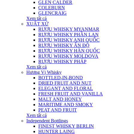
GLEN CALDER
COLEBURN
GLENCRAIG
Xem tất cả
XUẤT XỨ
RƯỢU WHISKY MYANMAR
RƯỢU WHISKY PHẦN LAN
RƯỢU WHISKY ANH QUỐC
RƯỢU WHISKY ẤN ĐỘ
RƯỢU WHISKY HÀN QUỐC
RƯỢU WHISKY MOLDOVA
RƯỢU WHISKY PHÁP
Xem tất cả
Hương Vị Whisky
BOTTLED-IN-BOND
DRIED FRUIT AND NUT
ELEGANT AND FLORAL
FRESH FRUIT AND VANILLA
MALT AND HONEY
MARITIME AND SMOKY
PEAT AND FRUIT
Xem tất cả
Independent Bottlings
FINEST WHISKY BERLIN
HUNTER LAING