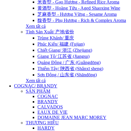
米香型 - Gạo Hương - Refined Rice Aroma
黄酒型 - Hoàng Tửu - Aged Shaoxing Wine
芝麻香型 - Hương Vừng - Sesame Aroma
馥香型 - Phụ Hương - Rich & Complex Aroma
Xem tất cả
Tỉnh Sản Xuất/ 产地省份
Trùng Khánh/ 重庆
Phúc Kiến/ 福建 (Fujian)
Chiết Giang/ 浙江 (Zhejiang)
Giang Tô/ 江苏省 (Jiangsu)
Quảng Đông / 广东 (Guǎngdōng)
Thiểm Tây/ 陝西省 (Shǎnxī sheng)
Sơn Đông / 山东省 (Shāndōng)
Xem tất cả
COGNAC/ BRANDY
SẢN PHẨM
COGNAC
BRANDY
CALVADOS
EAUX DE VIE
DOMAINE JEAN MARC MOREY
THƯƠNG HIỆU
HARDY