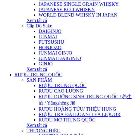
JAPANESE SINGLE GRAIN WHISKY
JAPANESE KOJI WHISKY
WORLD BLEND WHISKY IN JAPAN
Xem tất cả
Cấp Độ Sake
DAIGINJO
JUNMAI
FUTSUSHU
HONJOZO
JUNMAI GINJO
JUNMAI DAIGINJO
GINJO
Xem tất cả
RƯỢU TRUNG QUỐC
SẢN PHẨM
RƯỢU TRUNG QUỐC
RƯỢU CAO LƯƠNG
RƯỢU DƯỠNG SINH TRUNG QUỐC / 养生
酒 / Yǎngshēng Jiǔ
RƯỢU HOÀNG TỬU/ THIỆU HƯNG
RƯỢU TRÀ ĐÀI LOAN/ TEA LIQUOR
RƯỢU MƠ TRUNG QUỐC
Xem tất cả
THƯƠNG HIỆU