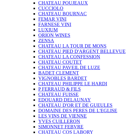
CHATEAU POUJEAUX
CUCCIOLO
CHATEAU BOURNAC
FEMAR VINI
FARNESE VINI
LUXIUM
ORION WINES
ZENSA
CHATEAU LA TOUR DE MONS
CHATEAU PIED D'ARGENT BELLEVUE
CHATEAU LA CONFESSION
CHATEAU COUTET
CHATEAU PAVEIL DE LUZE
BADET CLEMENT
VIGNOBLES BARDET
CHATEAU PHILIPPE LE HARDI
P FERRAUD & FILS
CHATEAU FUISSE
EDOUARD DELAUNAY
CHATEAU D'OR ET DE GUEULES
DOMAINE DES PERES DE L'EGLISE
LES VINS DE VIENNE
YVES CUILLERON
SIMONNET FEBVRE
CHATEAU COS LABORY