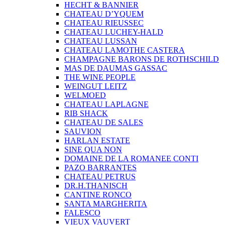
HECHT & BANNIER
CHATEAU D’YQUEM
CHATEAU RIEUSSEC
CHATEAU LUCHEY-HALD
CHATEAU LUSSAN
CHATEAU LAMOTHE CASTERA
CHAMPAGNE BARONS DE ROTHSCHILD
MAS DE DAUMAS GASSAC
THE WINE PEOPLE
WEINGUT LEITZ
WELMOED
CHATEAU LAPLAGNE
RIB SHACK
CHATEAU DE SALES
SAUVION
HARLAN ESTATE
SINE QUA NON
DOMAINE DE LA ROMANEE CONTI
PAZO BARRANTES
CHATEAU PETRUS
DR.H.THANISCH
CANTINE RONCO
SANTA MARGHERITA
FALESCO
VIEUX VAUVERT