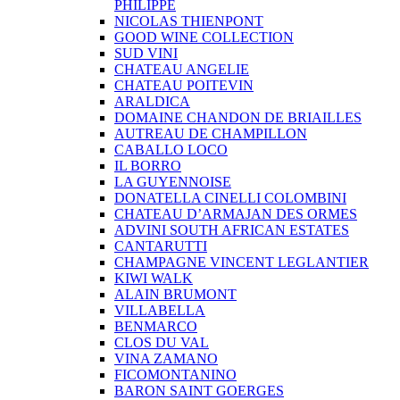
PHILIPPE
NICOLAS THIENPONT
GOOD WINE COLLECTION
SUD VINI
CHATEAU ANGELIE
CHATEAU POITEVIN
ARALDICA
DOMAINE CHANDON DE BRIAILLES
AUTREAU DE CHAMPILLON
CABALLO LOCO
IL BORRO
LA GUYENNOISE
DONATELLA CINELLI COLOMBINI
CHATEAU D’ARMAJAN DES ORMES
ADVINI SOUTH AFRICAN ESTATES
CANTARUTTI
CHAMPAGNE VINCENT LEGLANTIER
KIWI WALK
ALAIN BRUMONT
VILLABELLA
BENMARCO
CLOS DU VAL
VINA ZAMANO
FICOMONTANINO
BARON SAINT GOERGES