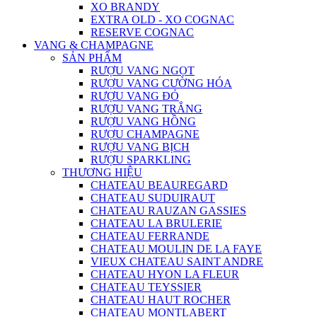
XO BRANDY
EXTRA OLD - XO COGNAC
RESERVE COGNAC
VANG & CHAMPAGNE
SẢN PHẨM
RƯỢU VANG NGỌT
RƯỢU VANG CƯỜNG HÓA
RƯỢU VANG ĐỎ
RƯỢU VANG TRẮNG
RƯỢU VANG HỒNG
RƯỢU CHAMPAGNE
RƯỢU VANG BỊCH
RƯỢU SPARKLING
THƯƠNG HIỆU
CHATEAU BEAUREGARD
CHATEAU SUDUIRAUT
CHATEAU RAUZAN GASSIES
CHATEAU LA BRULERIE
CHATEAU FERRANDE
CHATEAU MOULIN DE LA FAYE
VIEUX CHATEAU SAINT ANDRE
CHATEAU HYON LA FLEUR
CHATEAU TEYSSIER
CHATEAU HAUT ROCHER
CHATEAU MONTLABERT