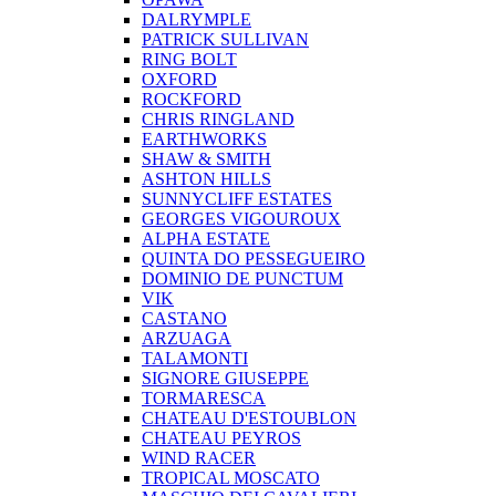
DALRYMPLE
PATRICK SULLIVAN
RING BOLT
OXFORD
ROCKFORD
CHRIS RINGLAND
EARTHWORKS
SHAW & SMITH
ASHTON HILLS
SUNNYCLIFF ESTATES
GEORGES VIGOUROUX
ALPHA ESTATE
QUINTA DO PESSEGUEIRO
DOMINIO DE PUNCTUM
VIK
CASTANO
ARZUAGA
TALAMONTI
SIGNORE GIUSEPPE
TORMARESCA
CHATEAU D'ESTOUBLON
CHATEAU PEYROS
WIND RACER
TROPICAL MOSCATO