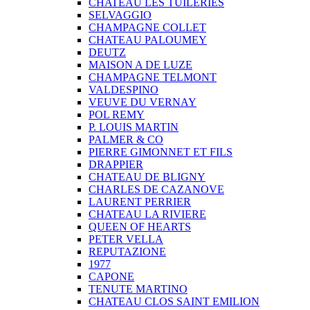
CHATEAU LES TUILERIES
SELVAGGIO
CHAMPAGNE COLLET
CHATEAU PALOUMEY
DEUTZ
MAISON A DE LUZE
CHAMPAGNE TELMONT
VALDESPINO
VEUVE DU VERNAY
POL REMY
P. LOUIS MARTIN
PALMER & CO
PIERRE GIMONNET ET FILS
DRAPPIER
CHATEAU DE BLIGNY
CHARLES DE CAZANOVE
LAURENT PERRIER
CHATEAU LA RIVIERE
QUEEN OF HEARTS
PETER VELLA
REPUTAZIONE
1977
CAPONE
TENUTE MARTINO
CHATEAU CLOS SAINT EMILION