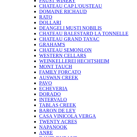
FAUST WINERY
CHATEAU CAP L'OUSTEAU
DOMAINE RICHAUD
RATO
DOLLARI
DEANGELI MUSTI NOBILIS
CHATEAU BALESTARD LA TONNELLE
CHATEAU GRAND TAYAC
GRAHAM'S
CHATEAU SEMONLON
WESTERN CELLARS
WEINKELLEREI HECHTSHEIM
MONT TAUCH
FAMILY FORCATO
AUSWAN CREEK
PAVO
ECHEVERIA
DORADO
INTERVALO
TABLAS CREEK
BARON DE LEY
CASA VINICOLA VERGA
TWENTY ACRES
NAPANOOK
ANRE