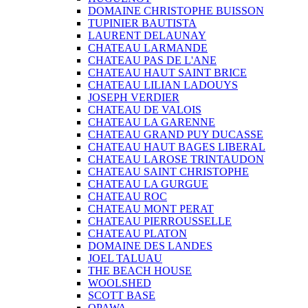
DOMAINE CHRISTOPHE BUISSON
TUPINIER BAUTISTA
LAURENT DELAUNAY
CHATEAU LARMANDE
CHATEAU PAS DE L'ANE
CHATEAU HAUT SAINT BRICE
CHATEAU LILIAN LADOUYS
JOSEPH VERDIER
CHATEAU DE VALOIS
CHATEAU LA GARENNE
CHATEAU GRAND PUY DUCASSE
CHATEAU HAUT BAGES LIBERAL
CHATEAU LAROSE TRINTAUDON
CHATEAU SAINT CHRISTOPHE
CHATEAU LA GURGUE
CHATEAU ROC
CHATEAU MONT PERAT
CHATEAU PIERROUSSELLE
CHATEAU PLATON
DOMAINE DES LANDES
JOEL TALUAU
THE BEACH HOUSE
WOOLSHED
SCOTT BASE
OPAWA