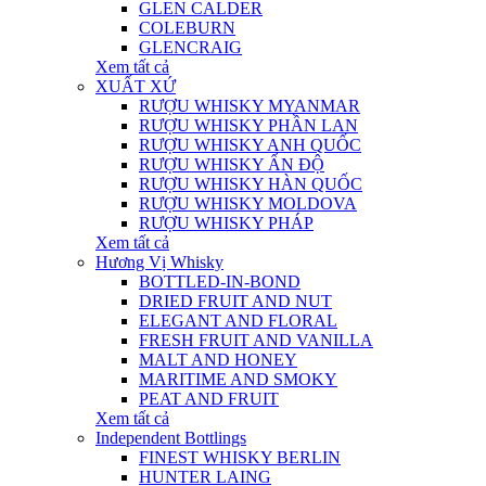
GLEN CALDER
COLEBURN
GLENCRAIG
Xem tất cả
XUẤT XỨ
RƯỢU WHISKY MYANMAR
RƯỢU WHISKY PHẦN LAN
RƯỢU WHISKY ANH QUỐC
RƯỢU WHISKY ẤN ĐỘ
RƯỢU WHISKY HÀN QUỐC
RƯỢU WHISKY MOLDOVA
RƯỢU WHISKY PHÁP
Xem tất cả
Hương Vị Whisky
BOTTLED-IN-BOND
DRIED FRUIT AND NUT
ELEGANT AND FLORAL
FRESH FRUIT AND VANILLA
MALT AND HONEY
MARITIME AND SMOKY
PEAT AND FRUIT
Xem tất cả
Independent Bottlings
FINEST WHISKY BERLIN
HUNTER LAING