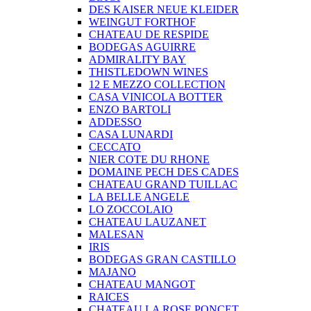
DES KAISER NEUE KLEIDER
WEINGUT FORTHOF
CHATEAU DE RESPIDE
BODEGAS AGUIRRE
ADMIRALITY BAY
THISTLEDOWN WINES
12 E MEZZO COLLECTION
CASA VINICOLA BOTTER
ENZO BARTOLI
ADDESSO
CASA LUNARDI
CECCATO
NIER COTE DU RHONE
DOMAINE PECH DES CADES
CHATEAU GRAND TUILLAC
LA BELLE ANGELE
LO ZOCCOLAIO
CHATEAU LAUZANET
MALESAN
IRIS
BODEGAS GRAN CASTILLO
MAJANO
CHATEAU MANGOT
RAICES
CHATEAU LA ROSE PONCET