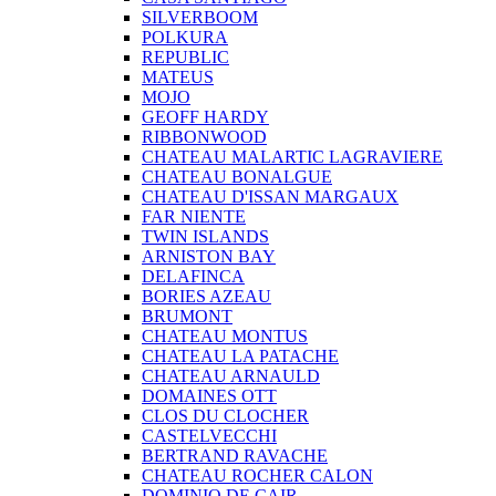
SILVERBOOM
POLKURA
REPUBLIC
MATEUS
MOJO
GEOFF HARDY
RIBBONWOOD
CHATEAU MALARTIC LAGRAVIERE
CHATEAU BONALGUE
CHATEAU D'ISSAN MARGAUX
FAR NIENTE
TWIN ISLANDS
ARNISTON BAY
DELAFINCA
BORIES AZEAU
BRUMONT
CHATEAU MONTUS
CHATEAU LA PATACHE
CHATEAU ARNAULD
DOMAINES OTT
CLOS DU CLOCHER
CASTELVECCHI
BERTRAND RAVACHE
CHATEAU ROCHER CALON
DOMINIO DE CAIR