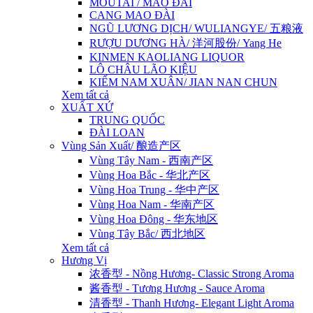
MOUTAI / MAO ĐÀI
CANG MAO ĐÀI
NGŨ LƯƠNG DỊCH/ WULIANGYE/ 五粮液
RƯỢU DƯƠNG HÀ/ 洋河股份/ Yang He
KINMEN KAOLIANG LIQUOR
LÔ CHÂU LÃO KIỆU
KIẾM NAM XUÂN/ JIAN NAN CHUN
Xem tất cả
XUẤT XỨ
TRUNG QUỐC
ĐÀI LOAN
Vùng Sản Xuất/ 酿造产区
Vùng Tây Nam - 西南产区
Vùng Hoa Bắc - 华北产区
Vùng Hoa Trung - 华中产区
Vùng Hoa Nam - 华南产区
Vùng Hoa Đông - 华东地区
Vùng Tây Bắc/ 西北地区
Xem tất cả
Hương Vị
浓香型 - Nồng Hương- Classic Strong Aroma
酱香型 - Tương Hương - Sauce Aroma
清香型 - Thanh Hương- Elegant Light Aroma