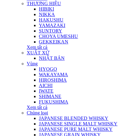
THƯƠNG HIỆU
HIBIKI
NIKKA
HAKUSHU
YAMAZAKI
SUNTORY
CHOYA UMESHU
GEKKEIKAN
Xem tất cả
XUẤT XỨ
NHẬT BẢN
Vùng
HYOGO
WAKAYAMA
HIROSHIMA
AICHI
IWATE
SHIMANE
FUKUSHIMA
Xem tất cả
Chủng loại
JAPANESE BLENDED WHISKY
JAPANESE SINGLE MALT WHISKY
JAPANESE PURE MALT WHISKY
JAPANESE GRAIN WHISKY