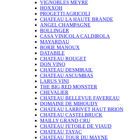
VIGNOBLES MEYRE
HOXXOH
PROGETTI AGRICOLI
CHATEAU LA HAUTE BRANDE
ANGEL CHAMPAGNE
BOLLINGER
CASA VINICOLA CALDIROLA
MAYARDAU
BORIE MANOUX
DATABILE
CHATEAU ROUGET
DON VINO
CHATEAU DESMIRAIL
CHATEAU ASCUMBAS
LARUS VINI
THE BIG RED MONSTER
CHEVALIER
CHATEAU BELLEVUE FAVEREAU
DOMAINE DE MIHOUDY
CHATEAU LARRIVET HAUT BRION
CHATEAU CASTELBRUCK
MAILLY GRAND CRU
CHATEAU I'ETOILE DE VIAUD
CHATEAU TAYAC
CHATEAU TOUR DU MAYNE