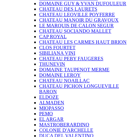
DOMAINE GUY & YVAN DUFOULEUR
CHATEAU DES LAURETS
CHATEAU LEOVILLE POYFERRE
CHATEAU MANOIR DU GRAVOUX
LE MARQUIS DE CALON SEGUR
CHATEAU SOCIANDO MALLET
CAP ROYAL
CHATEAU LES CARMES HAUT BRION
CLOS FOURTET
SIBILIANA VINI
CHATEAU PEBY FAUGERES
THUNEVIN
DOMAINE TAUPENOT MERME
DOMAINE LEROY
CHATEAU NOAILLAC
CHATEAU PICHON LONGUEVILLE
BARON
ELDOZE
ALMADEN
MIOPASSO
PEMO
EL ARGAR
MASTROBERARDINO
COLONIE D'ARCHELLE
DUCA DEL VALENTINO