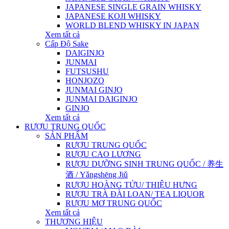
JAPANESE SINGLE GRAIN WHISKY
JAPANESE KOJI WHISKY
WORLD BLEND WHISKY IN JAPAN
Xem tất cả
Cấp Độ Sake
DAIGINJO
JUNMAI
FUTSUSHU
HONJOZO
JUNMAI GINJO
JUNMAI DAIGINJO
GINJO
Xem tất cả
RƯỢU TRUNG QUỐC
SẢN PHẨM
RƯỢU TRUNG QUỐC
RƯỢU CAO LƯƠNG
RƯỢU DƯỠNG SINH TRUNG QUỐC / 养生
酒 / Yǎngshēng Jiǔ
RƯỢU HOÀNG TỬU/ THIỆU HƯNG
RƯỢU TRÀ ĐÀI LOAN/ TEA LIQUOR
RƯỢU MƠ TRUNG QUỐC
Xem tất cả
THƯƠNG HIỆU