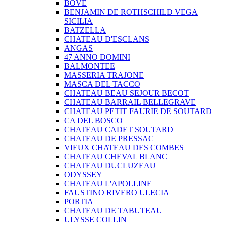
BOVE
BENJAMIN DE ROTHSCHILD VEGA
SICILIA
BATZELLA
CHATEAU D'ESCLANS
ANGAS
47 ANNO DOMINI
BALMONTEE
MASSERIA TRAJONE
MASCA DEL TACCO
CHATEAU BEAU SEJOUR BECOT
CHATEAU BARRAIL BELLEGRAVE
CHATEAU PETIT FAURIE DE SOUTARD
CA DEL BOSCO
CHATEAU CADET SOUTARD
CHATEAU DE PRESSAC
VIEUX CHATEAU DES COMBES
CHATEAU CHEVAL BLANC
CHATEAU DUCLUZEAU
ODYSSEY
CHATEAU L'APOLLINE
FAUSTINO RIVERO ULECIA
PORTIA
CHATEAU DE TABUTEAU
ULYSSE COLLIN