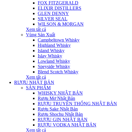
FOX FITZGERALD
ELIXIR DISTILLERS
GLEN DENNY
SILVER SEAL
WILSON & MORGAN
Xem tất cả
Vùng Sản Xuất
Campbeltown Whisky
Highland Whisky
Island Whisky
Islay Whisky
Lowland Whisky
Speyside Whisky
Blend Scotch Whisky
Xem tất cả
RƯỢU NHẬT BẢN
SẢN PHẨM
WHISKY NHẬT BẢN
Rượu Mơ Nhật Bản
RƯỢU TRUYỀN THỐNG NHẬT BẢN
Rượu Sake Nhật Bản
Rượu Shochu Nhật Bản
RƯỢU GIN NHẬT BẢN
RƯỢU VODKA NHẬT BẢN
Xem tất cả