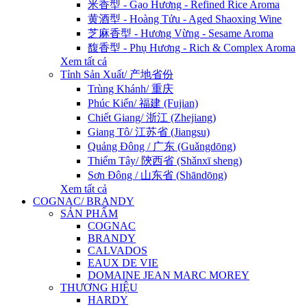
米香型 - Gạo Hương - Refined Rice Aroma
黄酒型 - Hoàng Tửu - Aged Shaoxing Wine
芝麻香型 - Hương Vừng - Sesame Aroma
馥香型 - Phụ Hương - Rich & Complex Aroma
Xem tất cả
Tỉnh Sản Xuất/ 产地省份
Trùng Khánh/ 重庆
Phúc Kiến/ 福建 (Fujian)
Chiết Giang/ 浙江 (Zhejiang)
Giang Tô/ 江苏省 (Jiangsu)
Quảng Đông / 广东 (Guǎngdōng)
Thiểm Tây/ 陝西省 (Shǎnxī sheng)
Sơn Đông / 山东省 (Shāndōng)
Xem tất cả
COGNAC/ BRANDY
SẢN PHẨM
COGNAC
BRANDY
CALVADOS
EAUX DE VIE
DOMAINE JEAN MARC MOREY
THƯƠNG HIỆU
HARDY