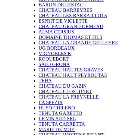
BARON DE LESTAC
CHATEAU BARREYRES
CHATEAU LES BARRAILLOTS
ESPRIT DE VIOLETTE
CHATEAU GRAND ORMEAU
ALMA CERSIUS
DOMAINE THOMAS ET FILS
CHATEAU LA GRANDE GELLEYRE
UG BORDEAUX
VIGNOBLES K
ROQUEBORT
SATO GRONA
CHATEAU HAUTES GRAVES
CHATEAU HAUT PEYROUTAS
TEHA
CHATEAU DU GAZIN
CHATEAU CLOS JUNET
CHATEAU LA FREYNELLE
LA SPEZIA
HUSO CHILENO
TENUTA GARETTO
LE VIN SUD SRL
TENUTA CARRETTA
MARIE DE MOY
CHATEAU HOSTENS PICANT