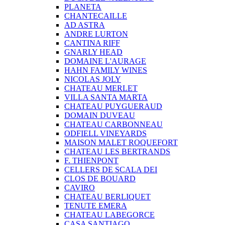
PLANETA
CHANTECAILLE
AD ASTRA
ANDRE LURTON
CANTINA RIFF
GNARLY HEAD
DOMAINE L'AURAGE
HAHN FAMILY WINES
NICOLAS JOLY
CHATEAU MERLET
VILLA SANTA MARTA
CHATEAU PUYGUERAUD
DOMAIN DUVEAU
CHATEAU CARBONNEAU
ODFIELL VINEYARDS
MAISON MALET ROQUEFORT
CHATEAU LES BERTRANDS
F. THIENPONT
CELLERS DE SCALA DEI
CLOS DE BOUARD
CAVIRO
CHATEAU BERLIQUET
TENUTE EMERA
CHATEAU LABEGORCE
CASA SANTIAGO