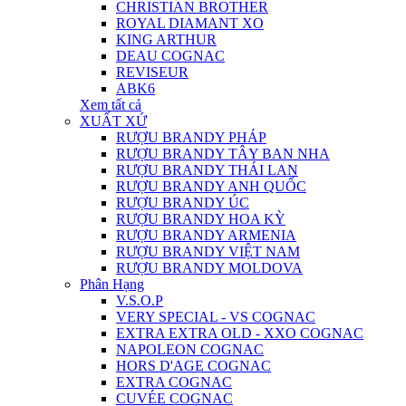
CHRISTIAN BROTHER
ROYAL DIAMANT XO
KING ARTHUR
DEAU COGNAC
REVISEUR
ABK6
Xem tất cả
XUẤT XỨ
RƯỢU BRANDY PHÁP
RƯỢU BRANDY TÂY BAN NHA
RƯỢU BRANDY THÁI LAN
RƯỢU BRANDY ANH QUỐC
RƯỢU BRANDY ÚC
RƯỢU BRANDY HOA KỲ
RƯỢU BRANDY ARMENIA
RƯỢU BRANDY VIỆT NAM
RƯỢU BRANDY MOLDOVA
Phân Hạng
V.S.O.P
VERY SPECIAL - VS COGNAC
EXTRA EXTRA OLD - XXO COGNAC
NAPOLEON COGNAC
HORS D'AGE COGNAC
EXTRA COGNAC
CUVÉE COGNAC