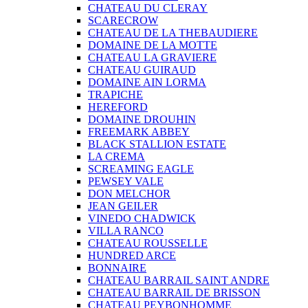
CHATEAU DU CLERAY
SCARECROW
CHATEAU DE LA THEBAUDIERE
DOMAINE DE LA MOTTE
CHATEAU LA GRAVIERE
CHATEAU GUIRAUD
DOMAINE AIN LORMA
TRAPICHE
HEREFORD
DOMAINE DROUHIN
FREEMARK ABBEY
BLACK STALLION ESTATE
LA CREMA
SCREAMING EAGLE
PEWSEY VALE
DON MELCHOR
JEAN GEILER
VINEDO CHADWICK
VILLA RANCO
CHATEAU ROUSSELLE
HUNDRED ARCE
BONNAIRE
CHATEAU BARRAIL SAINT ANDRE
CHATEAU BARRAIL DE BRISSON
CHATEAU PEYBONHOMME