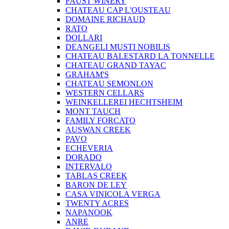
FAUST WINERY
CHATEAU CAP L'OUSTEAU
DOMAINE RICHAUD
RATO
DOLLARI
DEANGELI MUSTI NOBILIS
CHATEAU BALESTARD LA TONNELLE
CHATEAU GRAND TAYAC
GRAHAM'S
CHATEAU SEMONLON
WESTERN CELLARS
WEINKELLEREI HECHTSHEIM
MONT TAUCH
FAMILY FORCATO
AUSWAN CREEK
PAVO
ECHEVERIA
DORADO
INTERVALO
TABLAS CREEK
BARON DE LEY
CASA VINICOLA VERGA
TWENTY ACRES
NAPANOOK
ANRE