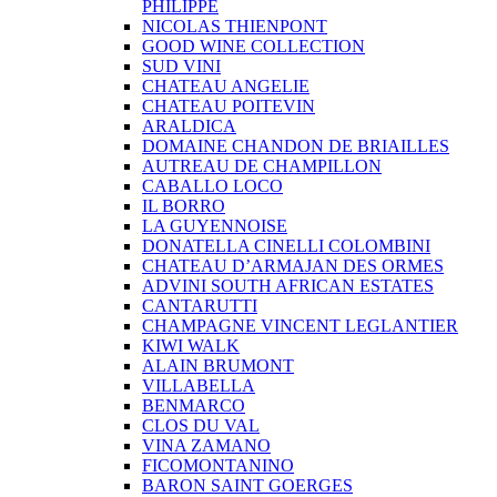
PHILIPPE
NICOLAS THIENPONT
GOOD WINE COLLECTION
SUD VINI
CHATEAU ANGELIE
CHATEAU POITEVIN
ARALDICA
DOMAINE CHANDON DE BRIAILLES
AUTREAU DE CHAMPILLON
CABALLO LOCO
IL BORRO
LA GUYENNOISE
DONATELLA CINELLI COLOMBINI
CHATEAU D’ARMAJAN DES ORMES
ADVINI SOUTH AFRICAN ESTATES
CANTARUTTI
CHAMPAGNE VINCENT LEGLANTIER
KIWI WALK
ALAIN BRUMONT
VILLABELLA
BENMARCO
CLOS DU VAL
VINA ZAMANO
FICOMONTANINO
BARON SAINT GOERGES