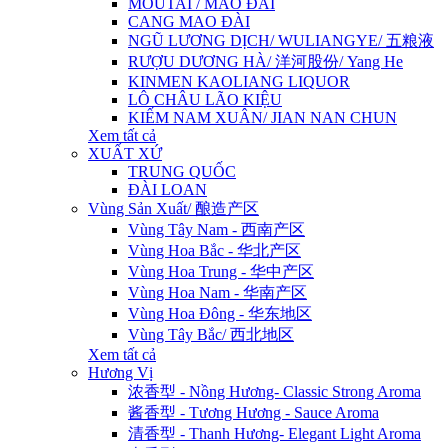
MOUTAI / MAO ĐÀI
CANG MAO ĐÀI
NGŨ LƯƠNG DỊCH/ WULIANGYE/ 五粮液
RƯỢU DƯƠNG HÀ/ 洋河股份/ Yang He
KINMEN KAOLIANG LIQUOR
LÔ CHÂU LÃO KIỆU
KIẾM NAM XUÂN/ JIAN NAN CHUN
Xem tất cả
XUẤT XỨ
TRUNG QUỐC
ĐÀI LOAN
Vùng Sản Xuất/ 酿造产区
Vùng Tây Nam - 西南产区
Vùng Hoa Bắc - 华北产区
Vùng Hoa Trung - 华中产区
Vùng Hoa Nam - 华南产区
Vùng Hoa Đông - 华东地区
Vùng Tây Bắc/ 西北地区
Xem tất cả
Hương Vị
浓香型 - Nồng Hương- Classic Strong Aroma
酱香型 - Tương Hương - Sauce Aroma
清香型 - Thanh Hương- Elegant Light Aroma