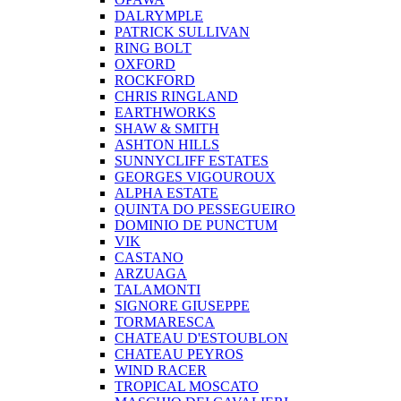
DALRYMPLE
PATRICK SULLIVAN
RING BOLT
OXFORD
ROCKFORD
CHRIS RINGLAND
EARTHWORKS
SHAW & SMITH
ASHTON HILLS
SUNNYCLIFF ESTATES
GEORGES VIGOUROUX
ALPHA ESTATE
QUINTA DO PESSEGUEIRO
DOMINIO DE PUNCTUM
VIK
CASTANO
ARZUAGA
TALAMONTI
SIGNORE GIUSEPPE
TORMARESCA
CHATEAU D'ESTOUBLON
CHATEAU PEYROS
WIND RACER
TROPICAL MOSCATO