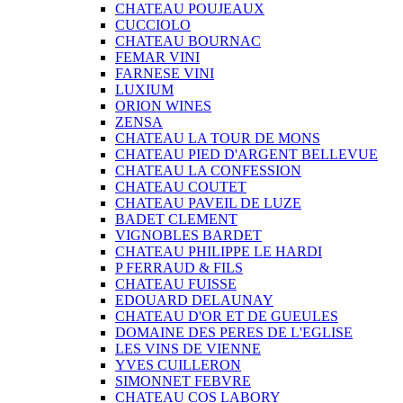
CHATEAU POUJEAUX
CUCCIOLO
CHATEAU BOURNAC
FEMAR VINI
FARNESE VINI
LUXIUM
ORION WINES
ZENSA
CHATEAU LA TOUR DE MONS
CHATEAU PIED D'ARGENT BELLEVUE
CHATEAU LA CONFESSION
CHATEAU COUTET
CHATEAU PAVEIL DE LUZE
BADET CLEMENT
VIGNOBLES BARDET
CHATEAU PHILIPPE LE HARDI
P FERRAUD & FILS
CHATEAU FUISSE
EDOUARD DELAUNAY
CHATEAU D'OR ET DE GUEULES
DOMAINE DES PERES DE L'EGLISE
LES VINS DE VIENNE
YVES CUILLERON
SIMONNET FEBVRE
CHATEAU COS LABORY