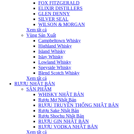
FOX FITZGERALD
ELIXIR DISTILLERS
GLEN DENNY
SILVER SEAL
WILSON & MORGAN
Xem tất cả
Vùng Sản Xuất
Campbeltown Whisky
Highland Whisky
Island Whisky
Islay Whisky
Lowland Whisky
Speyside Whisky
Blend Scotch Whisky
Xem tất cả
RƯỢU NHẬT BẢN
SẢN PHẨM
WHISKY NHẬT BẢN
Rượu Mơ Nhật Bản
RƯỢU TRUYỀN THỐNG NHẬT BẢN
Rượu Sake Nhật Bản
Rượu Shochu Nhật Bản
RƯỢU GIN NHẬT BẢN
RƯỢU VODKA NHẬT BẢN
Xem tất cả