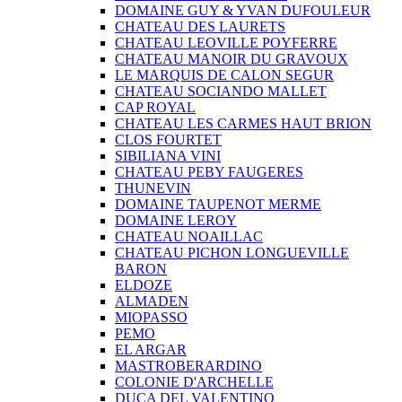
DOMAINE GUY & YVAN DUFOULEUR
CHATEAU DES LAURETS
CHATEAU LEOVILLE POYFERRE
CHATEAU MANOIR DU GRAVOUX
LE MARQUIS DE CALON SEGUR
CHATEAU SOCIANDO MALLET
CAP ROYAL
CHATEAU LES CARMES HAUT BRION
CLOS FOURTET
SIBILIANA VINI
CHATEAU PEBY FAUGERES
THUNEVIN
DOMAINE TAUPENOT MERME
DOMAINE LEROY
CHATEAU NOAILLAC
CHATEAU PICHON LONGUEVILLE
BARON
ELDOZE
ALMADEN
MIOPASSO
PEMO
EL ARGAR
MASTROBERARDINO
COLONIE D'ARCHELLE
DUCA DEL VALENTINO