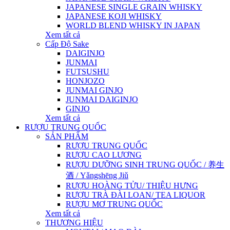
JAPANESE SINGLE GRAIN WHISKY
JAPANESE KOJI WHISKY
WORLD BLEND WHISKY IN JAPAN
Xem tất cả
Cấp Độ Sake
DAIGINJO
JUNMAI
FUTSUSHU
HONJOZO
JUNMAI GINJO
JUNMAI DAIGINJO
GINJO
Xem tất cả
RƯỢU TRUNG QUỐC
SẢN PHẨM
RƯỢU TRUNG QUỐC
RƯỢU CAO LƯƠNG
RƯỢU DƯỠNG SINH TRUNG QUỐC / 养生
酒 / Yǎngshēng Jiǔ
RƯỢU HOÀNG TỬU/ THIỆU HƯNG
RƯỢU TRÀ ĐÀI LOAN/ TEA LIQUOR
RƯỢU MƠ TRUNG QUỐC
Xem tất cả
THƯƠNG HIỆU