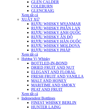
GLEN CALDER
COLEBURN
GLENCRAIG
Xem tất cả
XUẤT XỨ
RƯỢU WHISKY MYANMAR
RƯỢU WHISKY PHẦN LAN
RƯỢU WHISKY ANH QUỐC
RƯỢU WHISKY ẤN ĐỘ
RƯỢU WHISKY HÀN QUỐC
RƯỢU WHISKY MOLDOVA
RƯỢU WHISKY PHÁP
Xem tất cả
Hương Vị Whisky
BOTTLED-IN-BOND
DRIED FRUIT AND NUT
ELEGANT AND FLORAL
FRESH FRUIT AND VANILLA
MALT AND HONEY
MARITIME AND SMOKY
PEAT AND FRUIT
Xem tất cả
Independent Bottlings
FINEST WHISKY BERLIN
HUNTER LAING