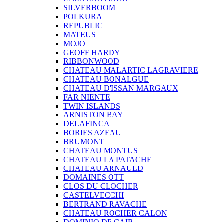
SILVERBOOM
POLKURA
REPUBLIC
MATEUS
MOJO
GEOFF HARDY
RIBBONWOOD
CHATEAU MALARTIC LAGRAVIERE
CHATEAU BONALGUE
CHATEAU D'ISSAN MARGAUX
FAR NIENTE
TWIN ISLANDS
ARNISTON BAY
DELAFINCA
BORIES AZEAU
BRUMONT
CHATEAU MONTUS
CHATEAU LA PATACHE
CHATEAU ARNAULD
DOMAINES OTT
CLOS DU CLOCHER
CASTELVECCHI
BERTRAND RAVACHE
CHATEAU ROCHER CALON
DOMINIO DE CAIR