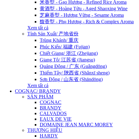
米香型 - Gạo Hương - Refined Rice Aroma
黄酒型 - Hoàng Tửu - Aged Shaoxing Wine
芝麻香型 - Hương Vừng - Sesame Aroma
馥香型 - Phụ Hương - Rich & Complex Aroma
Xem tất cả
Tỉnh Sản Xuất/ 产地省份
Trùng Khánh/ 重庆
Phúc Kiến/ 福建 (Fujian)
Chiết Giang/ 浙江 (Zhejiang)
Giang Tô/ 江苏省 (Jiangsu)
Quảng Đông / 广东 (Guǎngdōng)
Thiểm Tây/ 陝西省 (Shǎnxī sheng)
Sơn Đông / 山东省 (Shāndōng)
Xem tất cả
COGNAC/ BRANDY
SẢN PHẨM
COGNAC
BRANDY
CALVADOS
EAUX DE VIE
DOMAINE JEAN MARC MOREY
THƯƠNG HIỆU
HARDY