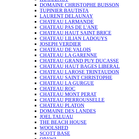
DOMAINE CHRISTOPHE BUISSON
TUPINIER BAUTISTA
LAURENT DELAUNAY
CHATEAU LARMANDE
CHATEAU PAS DE L'ANE
CHATEAU HAUT SAINT BRICE
CHATEAU LILIAN LADOUYS
JOSEPH VERDIER
CHATEAU DE VALOIS
CHATEAU LA GARENNE
CHATEAU GRAND PUY DUCASSE
CHATEAU HAUT BAGES LIBERAL
CHATEAU LAROSE TRINTAUDON
CHATEAU SAINT CHRISTOPHE
CHATEAU LA GURGUE
CHATEAU ROC
CHATEAU MONT PERAT
CHATEAU PIERROUSSELLE
CHATEAU PLATON
DOMAINE DES LANDES
JOEL TALUAU
THE BEACH HOUSE
WOOLSHED
SCOTT BASE
OPAWA