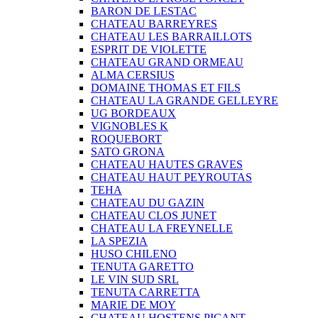
BARON DE LESTAC
CHATEAU BARREYRES
CHATEAU LES BARRAILLOTS
ESPRIT DE VIOLETTE
CHATEAU GRAND ORMEAU
ALMA CERSIUS
DOMAINE THOMAS ET FILS
CHATEAU LA GRANDE GELLEYRE
UG BORDEAUX
VIGNOBLES K
ROQUEBORT
SATO GRONA
CHATEAU HAUTES GRAVES
CHATEAU HAUT PEYROUTAS
TEHA
CHATEAU DU GAZIN
CHATEAU CLOS JUNET
CHATEAU LA FREYNELLE
LA SPEZIA
HUSO CHILENO
TENUTA GARETTO
LE VIN SUD SRL
TENUTA CARRETTA
MARIE DE MOY
CHATEAU HOSTENS PICANT