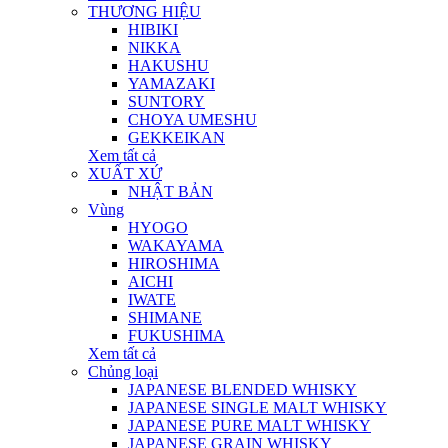
THƯƠNG HIỆU
HIBIKI
NIKKA
HAKUSHU
YAMAZAKI
SUNTORY
CHOYA UMESHU
GEKKEIKAN
Xem tất cả
XUẤT XỨ
NHẬT BẢN
Vùng
HYOGO
WAKAYAMA
HIROSHIMA
AICHI
IWATE
SHIMANE
FUKUSHIMA
Xem tất cả
Chủng loại
JAPANESE BLENDED WHISKY
JAPANESE SINGLE MALT WHISKY
JAPANESE PURE MALT WHISKY
JAPANESE GRAIN WHISKY