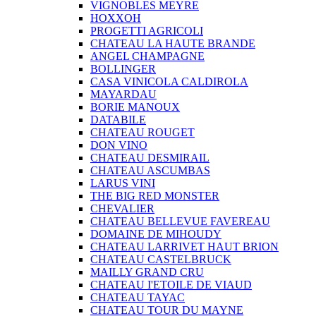
VIGNOBLES MEYRE
HOXXOH
PROGETTI AGRICOLI
CHATEAU LA HAUTE BRANDE
ANGEL CHAMPAGNE
BOLLINGER
CASA VINICOLA CALDIROLA
MAYARDAU
BORIE MANOUX
DATABILE
CHATEAU ROUGET
DON VINO
CHATEAU DESMIRAIL
CHATEAU ASCUMBAS
LARUS VINI
THE BIG RED MONSTER
CHEVALIER
CHATEAU BELLEVUE FAVEREAU
DOMAINE DE MIHOUDY
CHATEAU LARRIVET HAUT BRION
CHATEAU CASTELBRUCK
MAILLY GRAND CRU
CHATEAU I'ETOILE DE VIAUD
CHATEAU TAYAC
CHATEAU TOUR DU MAYNE