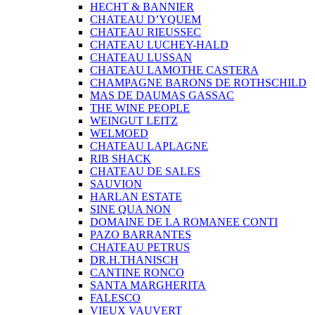
HECHT & BANNIER
CHATEAU D’YQUEM
CHATEAU RIEUSSEC
CHATEAU LUCHEY-HALD
CHATEAU LUSSAN
CHATEAU LAMOTHE CASTERA
CHAMPAGNE BARONS DE ROTHSCHILD
MAS DE DAUMAS GASSAC
THE WINE PEOPLE
WEINGUT LEITZ
WELMOED
CHATEAU LAPLAGNE
RIB SHACK
CHATEAU DE SALES
SAUVION
HARLAN ESTATE
SINE QUA NON
DOMAINE DE LA ROMANEE CONTI
PAZO BARRANTES
CHATEAU PETRUS
DR.H.THANISCH
CANTINE RONCO
SANTA MARGHERITA
FALESCO
VIEUX VAUVERT