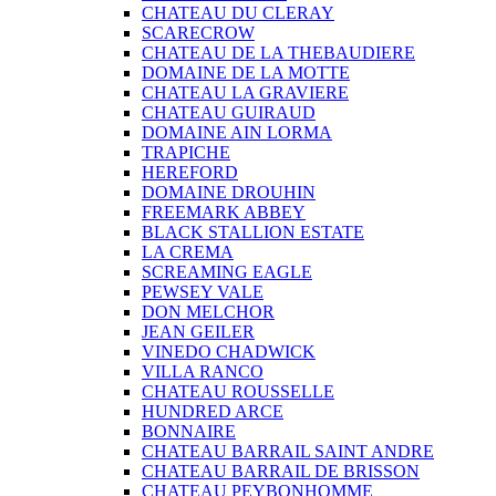
CHATEAU DU CLERAY
SCARECROW
CHATEAU DE LA THEBAUDIERE
DOMAINE DE LA MOTTE
CHATEAU LA GRAVIERE
CHATEAU GUIRAUD
DOMAINE AIN LORMA
TRAPICHE
HEREFORD
DOMAINE DROUHIN
FREEMARK ABBEY
BLACK STALLION ESTATE
LA CREMA
SCREAMING EAGLE
PEWSEY VALE
DON MELCHOR
JEAN GEILER
VINEDO CHADWICK
VILLA RANCO
CHATEAU ROUSSELLE
HUNDRED ARCE
BONNAIRE
CHATEAU BARRAIL SAINT ANDRE
CHATEAU BARRAIL DE BRISSON
CHATEAU PEYBONHOMME