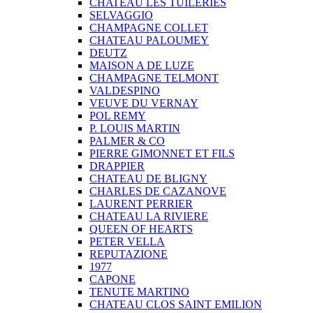
CHATEAU LES TUILERIES
SELVAGGIO
CHAMPAGNE COLLET
CHATEAU PALOUMEY
DEUTZ
MAISON A DE LUZE
CHAMPAGNE TELMONT
VALDESPINO
VEUVE DU VERNAY
POL REMY
P. LOUIS MARTIN
PALMER & CO
PIERRE GIMONNET ET FILS
DRAPPIER
CHATEAU DE BLIGNY
CHARLES DE CAZANOVE
LAURENT PERRIER
CHATEAU LA RIVIERE
QUEEN OF HEARTS
PETER VELLA
REPUTAZIONE
1977
CAPONE
TENUTE MARTINO
CHATEAU CLOS SAINT EMILION