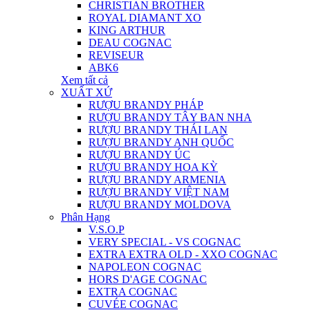
CHRISTIAN BROTHER
ROYAL DIAMANT XO
KING ARTHUR
DEAU COGNAC
REVISEUR
ABK6
Xem tất cả
XUẤT XỨ
RƯỢU BRANDY PHÁP
RƯỢU BRANDY TÂY BAN NHA
RƯỢU BRANDY THÁI LAN
RƯỢU BRANDY ANH QUỐC
RƯỢU BRANDY ÚC
RƯỢU BRANDY HOA KỲ
RƯỢU BRANDY ARMENIA
RƯỢU BRANDY VIỆT NAM
RƯỢU BRANDY MOLDOVA
Phân Hạng
V.S.O.P
VERY SPECIAL - VS COGNAC
EXTRA EXTRA OLD - XXO COGNAC
NAPOLEON COGNAC
HORS D'AGE COGNAC
EXTRA COGNAC
CUVÉE COGNAC