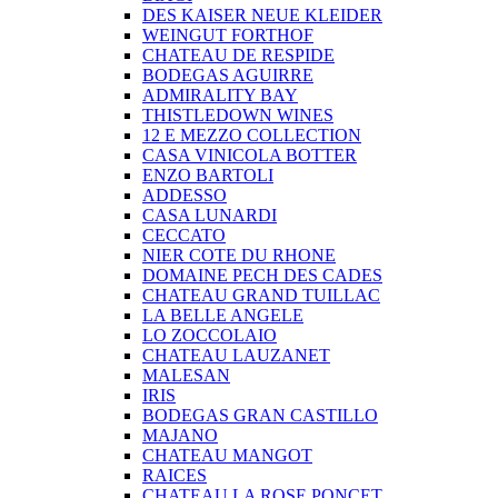
DES KAISER NEUE KLEIDER
WEINGUT FORTHOF
CHATEAU DE RESPIDE
BODEGAS AGUIRRE
ADMIRALITY BAY
THISTLEDOWN WINES
12 E MEZZO COLLECTION
CASA VINICOLA BOTTER
ENZO BARTOLI
ADDESSO
CASA LUNARDI
CECCATO
NIER COTE DU RHONE
DOMAINE PECH DES CADES
CHATEAU GRAND TUILLAC
LA BELLE ANGELE
LO ZOCCOLAIO
CHATEAU LAUZANET
MALESAN
IRIS
BODEGAS GRAN CASTILLO
MAJANO
CHATEAU MANGOT
RAICES
CHATEAU LA ROSE PONCET