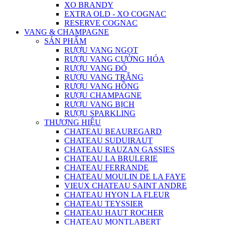
XO BRANDY
EXTRA OLD - XO COGNAC
RESERVE COGNAC
VANG & CHAMPAGNE
SẢN PHẨM
RƯỢU VANG NGỌT
RƯỢU VANG CƯỜNG HÓA
RƯỢU VANG ĐỎ
RƯỢU VANG TRẮNG
RƯỢU VANG HỒNG
RƯỢU CHAMPAGNE
RƯỢU VANG BỊCH
RƯỢU SPARKLING
THƯƠNG HIỆU
CHATEAU BEAUREGARD
CHATEAU SUDUIRAUT
CHATEAU RAUZAN GASSIES
CHATEAU LA BRULERIE
CHATEAU FERRANDE
CHATEAU MOULIN DE LA FAYE
VIEUX CHATEAU SAINT ANDRE
CHATEAU HYON LA FLEUR
CHATEAU TEYSSIER
CHATEAU HAUT ROCHER
CHATEAU MONTLABERT