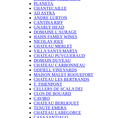
PLANETA
CHANTECAILLE
AD ASTRA
ANDRE LURTON
CANTINA RIFF
GNARLY HEAD
DOMAINE L'AURAGE
HAHN FAMILY WINES
NICOLAS JOLY
CHATEAU MERLET
VILLA SANTA MARTA
CHATEAU PUYGUERAUD
DOMAIN DUVEAU
CHATEAU CARBONNEAU
ODFIELL VINEYARDS
MAISON MALET ROQUEFORT
CHATEAU LES BERTRANDS
F. THIENPONT
CELLERS DE SCALA DEI
CLOS DE BOUARD
CAVIRO
CHATEAU BERLIQUET
TENUTE EMERA
CHATEAU LABEGORCE
CASA SANTIAGO