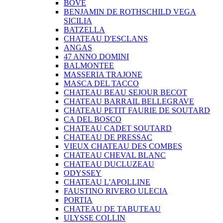
BOVE
BENJAMIN DE ROTHSCHILD VEGA
SICILIA
BATZELLA
CHATEAU D'ESCLANS
ANGAS
47 ANNO DOMINI
BALMONTEE
MASSERIA TRAJONE
MASCA DEL TACCO
CHATEAU BEAU SEJOUR BECOT
CHATEAU BARRAIL BELLEGRAVE
CHATEAU PETIT FAURIE DE SOUTARD
CA DEL BOSCO
CHATEAU CADET SOUTARD
CHATEAU DE PRESSAC
VIEUX CHATEAU DES COMBES
CHATEAU CHEVAL BLANC
CHATEAU DUCLUZEAU
ODYSSEY
CHATEAU L'APOLLINE
FAUSTINO RIVERO ULECIA
PORTIA
CHATEAU DE TABUTEAU
ULYSSE COLLIN