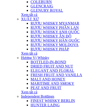
COLEBURN
GLENCRAIG
GLENURY ROYAL
Xem tất cả
XUẤT XỨ
RƯỢU WHISKY MYANMAR
RƯỢU WHISKY PHẦN LAN
RƯỢU WHISKY ANH QUỐC
RƯỢU WHISKY ẤN ĐỘ
RƯỢU WHISKY HÀN QUỐC
RƯỢU WHISKY MOLDOVA
RƯỢU WHISKY PHÁP
Xem tất cả
Hương Vị Whisky
BOTTLED-IN-BOND
DRIED FRUIT AND NUT
ELEGANT AND FLORAL
FRESH FRUIT AND VANILLA
MALT AND HONEY
MARITIME AND SMOKY
PEAT AND FRUIT
Xem tất cả
Independent Bottlings
FINEST WHISKY BERLIN
HUNTER LAING