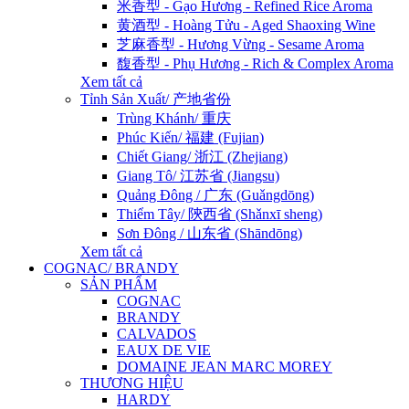
米香型 - Gạo Hương - Refined Rice Aroma
黄酒型 - Hoàng Tửu - Aged Shaoxing Wine
芝麻香型 - Hương Vừng - Sesame Aroma
馥香型 - Phụ Hương - Rich & Complex Aroma
Xem tất cả
Tỉnh Sản Xuất/ 产地省份
Trùng Khánh/ 重庆
Phúc Kiến/ 福建 (Fujian)
Chiết Giang/ 浙江 (Zhejiang)
Giang Tô/ 江苏省 (Jiangsu)
Quảng Đông / 广东 (Guǎngdōng)
Thiểm Tây/ 陝西省 (Shǎnxī sheng)
Sơn Đông / 山东省 (Shāndōng)
Xem tất cả
COGNAC/ BRANDY
SẢN PHẨM
COGNAC
BRANDY
CALVADOS
EAUX DE VIE
DOMAINE JEAN MARC MOREY
THƯƠNG HIỆU
HARDY