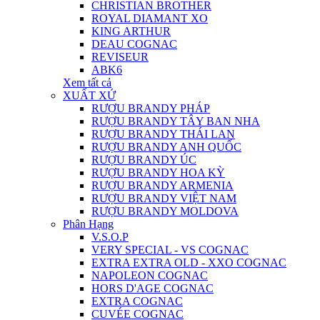
CHRISTIAN BROTHER
ROYAL DIAMANT XO
KING ARTHUR
DEAU COGNAC
REVISEUR
ABK6
Xem tất cả
XUẤT XỨ
RƯỢU BRANDY PHÁP
RƯỢU BRANDY TÂY BAN NHA
RƯỢU BRANDY THÁI LAN
RƯỢU BRANDY ANH QUỐC
RƯỢU BRANDY ÚC
RƯỢU BRANDY HOA KỲ
RƯỢU BRANDY ARMENIA
RƯỢU BRANDY VIỆT NAM
RƯỢU BRANDY MOLDOVA
Phân Hạng
V.S.O.P
VERY SPECIAL - VS COGNAC
EXTRA EXTRA OLD - XXO COGNAC
NAPOLEON COGNAC
HORS D'AGE COGNAC
EXTRA COGNAC
CUVÉE COGNAC