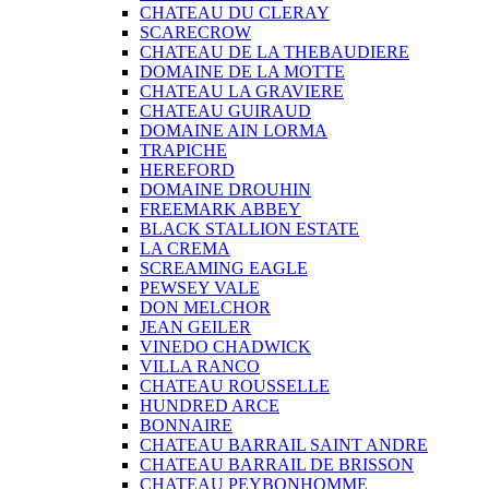
CHATEAU DU CLERAY
SCARECROW
CHATEAU DE LA THEBAUDIERE
DOMAINE DE LA MOTTE
CHATEAU LA GRAVIERE
CHATEAU GUIRAUD
DOMAINE AIN LORMA
TRAPICHE
HEREFORD
DOMAINE DROUHIN
FREEMARK ABBEY
BLACK STALLION ESTATE
LA CREMA
SCREAMING EAGLE
PEWSEY VALE
DON MELCHOR
JEAN GEILER
VINEDO CHADWICK
VILLA RANCO
CHATEAU ROUSSELLE
HUNDRED ARCE
BONNAIRE
CHATEAU BARRAIL SAINT ANDRE
CHATEAU BARRAIL DE BRISSON
CHATEAU PEYBONHOMME