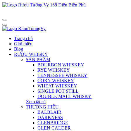
Trang chủ
Giới thiệu
Blog
RƯỢU WHISKY
SẢN PHẨM
BOURBON WHISKEY
RYE WHISKEY
TENNESSEE WHISKEY
CORN WHISKEY
WHEAT WHISKEY
SINGLE POT STILL
DOUBLE MALT WHISKY
Xem tất cả
THƯƠNG HIỆU
BALBLAIR
DARKNESS
GLENBRIDGE
GLEN CALDER