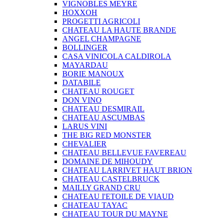
VIGNOBLES MEYRE
HOXXOH
PROGETTI AGRICOLI
CHATEAU LA HAUTE BRANDE
ANGEL CHAMPAGNE
BOLLINGER
CASA VINICOLA CALDIROLA
MAYARDAU
BORIE MANOUX
DATABILE
CHATEAU ROUGET
DON VINO
CHATEAU DESMIRAIL
CHATEAU ASCUMBAS
LARUS VINI
THE BIG RED MONSTER
CHEVALIER
CHATEAU BELLEVUE FAVEREAU
DOMAINE DE MIHOUDY
CHATEAU LARRIVET HAUT BRION
CHATEAU CASTELBRUCK
MAILLY GRAND CRU
CHATEAU I'ETOILE DE VIAUD
CHATEAU TAYAC
CHATEAU TOUR DU MAYNE