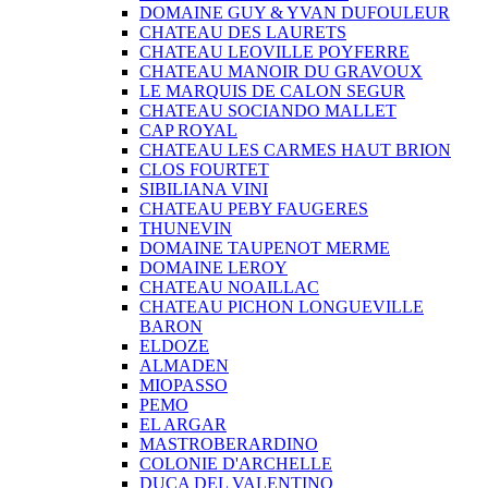
DOMAINE GUY & YVAN DUFOULEUR
CHATEAU DES LAURETS
CHATEAU LEOVILLE POYFERRE
CHATEAU MANOIR DU GRAVOUX
LE MARQUIS DE CALON SEGUR
CHATEAU SOCIANDO MALLET
CAP ROYAL
CHATEAU LES CARMES HAUT BRION
CLOS FOURTET
SIBILIANA VINI
CHATEAU PEBY FAUGERES
THUNEVIN
DOMAINE TAUPENOT MERME
DOMAINE LEROY
CHATEAU NOAILLAC
CHATEAU PICHON LONGUEVILLE
BARON
ELDOZE
ALMADEN
MIOPASSO
PEMO
EL ARGAR
MASTROBERARDINO
COLONIE D'ARCHELLE
DUCA DEL VALENTINO