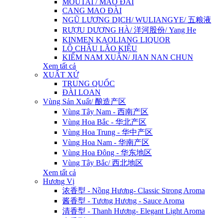
MOUTAI / MAO ĐÀI
CANG MAO ĐÀI
NGŨ LƯƠNG DỊCH/ WULIANGYE/ 五粮液
RƯỢU DƯƠNG HÀ/ 洋河股份/ Yang He
KINMEN KAOLIANG LIQUOR
LÔ CHÂU LÃO KIỆU
KIẾM NAM XUÂN/ JIAN NAN CHUN
Xem tất cả
XUẤT XỨ
TRUNG QUỐC
ĐÀI LOAN
Vùng Sản Xuất/ 酿造产区
Vùng Tây Nam - 西南产区
Vùng Hoa Bắc - 华北产区
Vùng Hoa Trung - 华中产区
Vùng Hoa Nam - 华南产区
Vùng Hoa Đông - 华东地区
Vùng Tây Bắc/ 西北地区
Xem tất cả
Hương Vị
浓香型 - Nồng Hương- Classic Strong Aroma
酱香型 - Tương Hương - Sauce Aroma
清香型 - Thanh Hương- Elegant Light Aroma