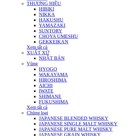
THƯƠNG HIỆU
HIBIKI
NIKKA
HAKUSHU
YAMAZAKI
SUNTORY
CHOYA UMESHU
GEKKEIKAN
Xem tất cả
XUẤT XỨ
NHẬT BẢN
Vùng
HYOGO
WAKAYAMA
HIROSHIMA
AICHI
IWATE
SHIMANE
FUKUSHIMA
Xem tất cả
Chủng loại
JAPANESE BLENDED WHISKY
JAPANESE SINGLE MALT WHISKY
JAPANESE PURE MALT WHISKY
JAPANESE GRAIN WHISKY