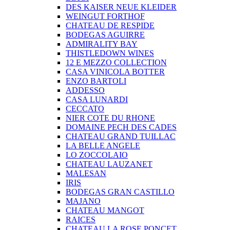
DES KAISER NEUE KLEIDER
WEINGUT FORTHOF
CHATEAU DE RESPIDE
BODEGAS AGUIRRE
ADMIRALITY BAY
THISTLEDOWN WINES
12 E MEZZO COLLECTION
CASA VINICOLA BOTTER
ENZO BARTOLI
ADDESSO
CASA LUNARDI
CECCATO
NIER COTE DU RHONE
DOMAINE PECH DES CADES
CHATEAU GRAND TUILLAC
LA BELLE ANGELE
LO ZOCCOLAIO
CHATEAU LAUZANET
MALESAN
IRIS
BODEGAS GRAN CASTILLO
MAJANO
CHATEAU MANGOT
RAICES
CHATEAU LA ROSE PONCET