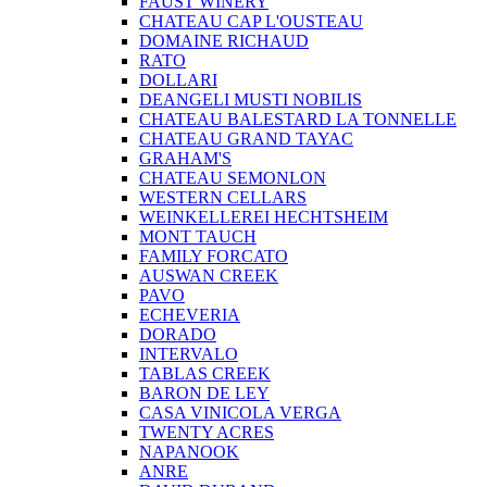
FAUST WINERY
CHATEAU CAP L'OUSTEAU
DOMAINE RICHAUD
RATO
DOLLARI
DEANGELI MUSTI NOBILIS
CHATEAU BALESTARD LA TONNELLE
CHATEAU GRAND TAYAC
GRAHAM'S
CHATEAU SEMONLON
WESTERN CELLARS
WEINKELLEREI HECHTSHEIM
MONT TAUCH
FAMILY FORCATO
AUSWAN CREEK
PAVO
ECHEVERIA
DORADO
INTERVALO
TABLAS CREEK
BARON DE LEY
CASA VINICOLA VERGA
TWENTY ACRES
NAPANOOK
ANRE