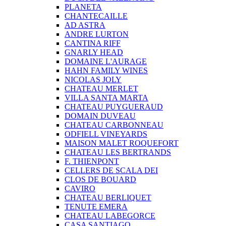
PLANETA
CHANTECAILLE
AD ASTRA
ANDRE LURTON
CANTINA RIFF
GNARLY HEAD
DOMAINE L'AURAGE
HAHN FAMILY WINES
NICOLAS JOLY
CHATEAU MERLET
VILLA SANTA MARTA
CHATEAU PUYGUERAUD
DOMAIN DUVEAU
CHATEAU CARBONNEAU
ODFIELL VINEYARDS
MAISON MALET ROQUEFORT
CHATEAU LES BERTRANDS
F. THIENPONT
CELLERS DE SCALA DEI
CLOS DE BOUARD
CAVIRO
CHATEAU BERLIQUET
TENUTE EMERA
CHATEAU LABEGORCE
CASA SANTIAGO