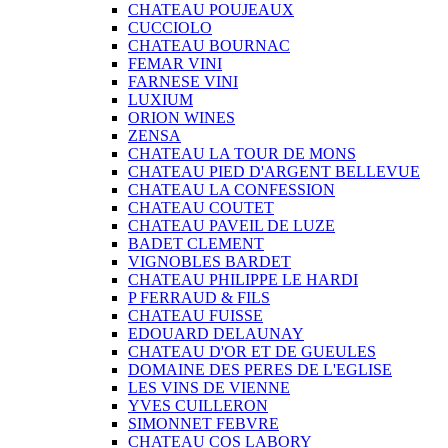
CHATEAU POUJEAUX
CUCCIOLO
CHATEAU BOURNAC
FEMAR VINI
FARNESE VINI
LUXIUM
ORION WINES
ZENSA
CHATEAU LA TOUR DE MONS
CHATEAU PIED D'ARGENT BELLEVUE
CHATEAU LA CONFESSION
CHATEAU COUTET
CHATEAU PAVEIL DE LUZE
BADET CLEMENT
VIGNOBLES BARDET
CHATEAU PHILIPPE LE HARDI
P FERRAUD & FILS
CHATEAU FUISSE
EDOUARD DELAUNAY
CHATEAU D'OR ET DE GUEULES
DOMAINE DES PERES DE L'EGLISE
LES VINS DE VIENNE
YVES CUILLERON
SIMONNET FEBVRE
CHATEAU COS LABORY