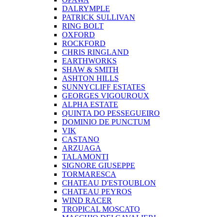
DALRYMPLE
PATRICK SULLIVAN
RING BOLT
OXFORD
ROCKFORD
CHRIS RINGLAND
EARTHWORKS
SHAW & SMITH
ASHTON HILLS
SUNNYCLIFF ESTATES
GEORGES VIGOUROUX
ALPHA ESTATE
QUINTA DO PESSEGUEIRO
DOMINIO DE PUNCTUM
VIK
CASTANO
ARZUAGA
TALAMONTI
SIGNORE GIUSEPPE
TORMARESCA
CHATEAU D'ESTOUBLON
CHATEAU PEYROS
WIND RACER
TROPICAL MOSCATO