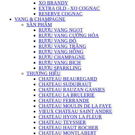
XO BRANDY
EXTRA OLD - XO COGNAC
RESERVE COGNAC
VANG & CHAMPAGNE
SẢN PHẨM
RƯỢU VANG NGỌT
RƯỢU VANG CƯỜNG HÓA
RƯỢU VANG ĐỎ
RƯỢU VANG TRẮNG
RƯỢU VANG HỒNG
RƯỢU CHAMPAGNE
RƯỢU VANG BỊCH
RƯỢU SPARKLING
THƯƠNG HIỆU
CHATEAU BEAUREGARD
CHATEAU SUDUIRAUT
CHATEAU RAUZAN GASSIES
CHATEAU LA BRULERIE
CHATEAU FERRANDE
CHATEAU MOULIN DE LA FAYE
VIEUX CHATEAU SAINT ANDRE
CHATEAU HYON LA FLEUR
CHATEAU TEYSSIER
CHATEAU HAUT ROCHER
CHATEAU MONTLABERT