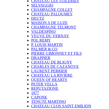
CHATEAU LES TUILERIES
SELVAGGIO
CHAMPAGNE COLLET
CHATEAU PALOUMEY
DEUTZ
MAISON A DE LUZE
CHAMPAGNE TELMONT
VALDESPINO
VEUVE DU VERNAY
POL REMY
P. LOUIS MARTIN
PALMER & CO
PIERRE GIMONNET ET FILS
DRAPPIER
CHATEAU DE BLIGNY
CHARLES DE CAZANOVE
LAURENT PERRIER
CHATEAU LA RIVIERE
QUEEN OF HEARTS
PETER VELLA
REPUTAZIONE
1977
CAPONE
TENUTE MARTINO
CHATEAU CLOS SAINT EMILION