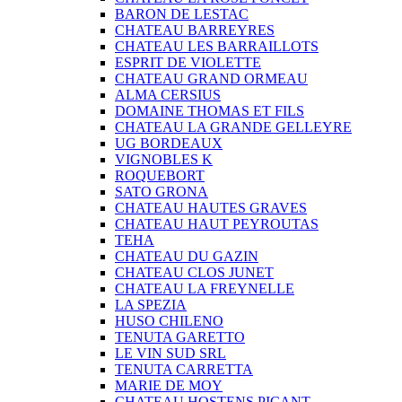
BARON DE LESTAC
CHATEAU BARREYRES
CHATEAU LES BARRAILLOTS
ESPRIT DE VIOLETTE
CHATEAU GRAND ORMEAU
ALMA CERSIUS
DOMAINE THOMAS ET FILS
CHATEAU LA GRANDE GELLEYRE
UG BORDEAUX
VIGNOBLES K
ROQUEBORT
SATO GRONA
CHATEAU HAUTES GRAVES
CHATEAU HAUT PEYROUTAS
TEHA
CHATEAU DU GAZIN
CHATEAU CLOS JUNET
CHATEAU LA FREYNELLE
LA SPEZIA
HUSO CHILENO
TENUTA GARETTO
LE VIN SUD SRL
TENUTA CARRETTA
MARIE DE MOY
CHATEAU HOSTENS PICANT