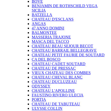
BOVE
BENJAMIN DE ROTHSCHILD VEGA
SICILIA
BATZELLA
CHATEAU D'ESCLANS
ANGAS
47 ANNO DOMINI
BALMONTEE
MASSERIA TRAJONE
MASCA DEL TACCO
CHATEAU BEAU SEJOUR BECOT
CHATEAU BARRAIL BELLEGRAVE
CHATEAU PETIT FAURIE DE SOUTARD
CA DEL BOSCO
CHATEAU CADET SOUTARD
CHATEAU DE PRESSAC
VIEUX CHATEAU DES COMBES
CHATEAU CHEVAL BLANC
CHATEAU DUCLUZEAU
ODYSSEY
CHATEAU L'APOLLINE
FAUSTINO RIVERO ULECIA
PORTIA
CHATEAU DE TABUTEAU
ULYSSE COLLIN