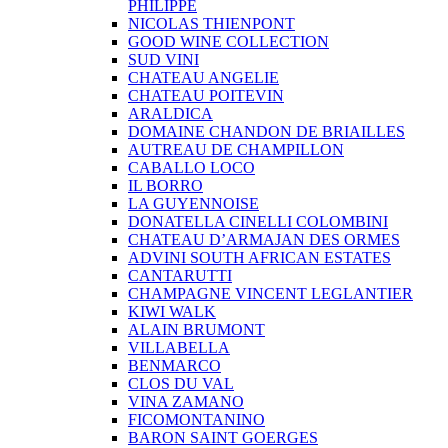
PHILIPPE
NICOLAS THIENPONT
GOOD WINE COLLECTION
SUD VINI
CHATEAU ANGELIE
CHATEAU POITEVIN
ARALDICA
DOMAINE CHANDON DE BRIAILLES
AUTREAU DE CHAMPILLON
CABALLO LOCO
IL BORRO
LA GUYENNOISE
DONATELLA CINELLI COLOMBINI
CHATEAU D’ARMAJAN DES ORMES
ADVINI SOUTH AFRICAN ESTATES
CANTARUTTI
CHAMPAGNE VINCENT LEGLANTIER
KIWI WALK
ALAIN BRUMONT
VILLABELLA
BENMARCO
CLOS DU VAL
VINA ZAMANO
FICOMONTANINO
BARON SAINT GOERGES