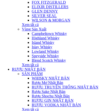
FOX FITZGERALD
ELIXIR DISTILLERS
GLEN DENNY
SILVER SEAL
WILSON & MORGAN
Xem tất cả
Vùng Sản Xuất
Campbeltown Whisky
Highland Whisky
Island Whisky
Islay Whisky
Lowland Whisky
Speyside Whisky
Blend Scotch Whisky
Xem tất cả
RƯỢU NHẬT BẢN
SẢN PHẨM
WHISKY NHẬT BẢN
Rượu Mơ Nhật Bản
RƯỢU TRUYỀN THỐNG NHẬT BẢN
Rượu Sake Nhật Bản
Rượu Shochu Nhật Bản
RƯỢU GIN NHẬT BẢN
RƯỢU VODKA NHẬT BẢN
Xem tất cả