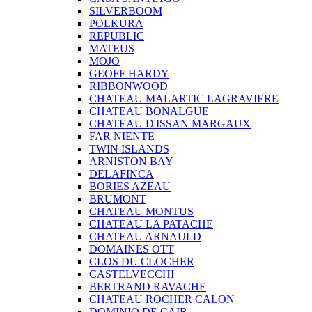
SILVERBOOM
POLKURA
REPUBLIC
MATEUS
MOJO
GEOFF HARDY
RIBBONWOOD
CHATEAU MALARTIC LAGRAVIERE
CHATEAU BONALGUE
CHATEAU D'ISSAN MARGAUX
FAR NIENTE
TWIN ISLANDS
ARNISTON BAY
DELAFINCA
BORIES AZEAU
BRUMONT
CHATEAU MONTUS
CHATEAU LA PATACHE
CHATEAU ARNAULD
DOMAINES OTT
CLOS DU CLOCHER
CASTELVECCHI
BERTRAND RAVACHE
CHATEAU ROCHER CALON
DOMINIO DE CAIR