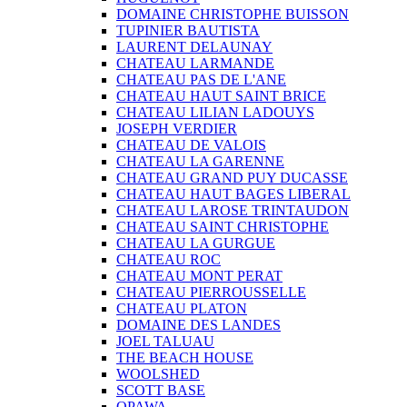
DOMAINE CHRISTOPHE BUISSON
TUPINIER BAUTISTA
LAURENT DELAUNAY
CHATEAU LARMANDE
CHATEAU PAS DE L'ANE
CHATEAU HAUT SAINT BRICE
CHATEAU LILIAN LADOUYS
JOSEPH VERDIER
CHATEAU DE VALOIS
CHATEAU LA GARENNE
CHATEAU GRAND PUY DUCASSE
CHATEAU HAUT BAGES LIBERAL
CHATEAU LAROSE TRINTAUDON
CHATEAU SAINT CHRISTOPHE
CHATEAU LA GURGUE
CHATEAU ROC
CHATEAU MONT PERAT
CHATEAU PIERROUSSELLE
CHATEAU PLATON
DOMAINE DES LANDES
JOEL TALUAU
THE BEACH HOUSE
WOOLSHED
SCOTT BASE
OPAWA