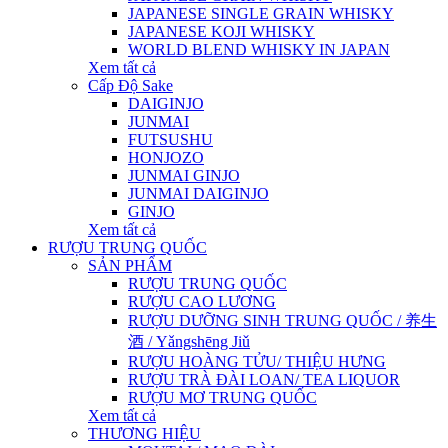
JAPANESE SINGLE GRAIN WHISKY
JAPANESE KOJI WHISKY
WORLD BLEND WHISKY IN JAPAN
Xem tất cả
Cấp Độ Sake
DAIGINJO
JUNMAI
FUTSUSHU
HONJOZO
JUNMAI GINJO
JUNMAI DAIGINJO
GINJO
Xem tất cả
RƯỢU TRUNG QUỐC
SẢN PHẨM
RƯỢU TRUNG QUỐC
RƯỢU CAO LƯƠNG
RƯỢU DƯỠNG SINH TRUNG QUỐC / 养生
酒 / Yǎngshēng Jiǔ
RƯỢU HOÀNG TỬU/ THIỆU HƯNG
RƯỢU TRÀ ĐÀI LOAN/ TEA LIQUOR
RƯỢU MƠ TRUNG QUỐC
Xem tất cả
THƯƠNG HIỆU