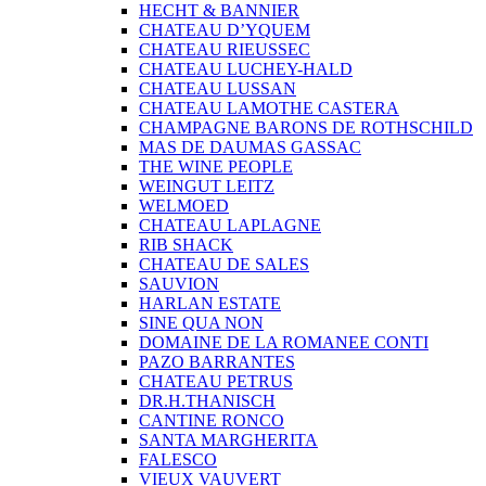
HECHT & BANNIER
CHATEAU D’YQUEM
CHATEAU RIEUSSEC
CHATEAU LUCHEY-HALD
CHATEAU LUSSAN
CHATEAU LAMOTHE CASTERA
CHAMPAGNE BARONS DE ROTHSCHILD
MAS DE DAUMAS GASSAC
THE WINE PEOPLE
WEINGUT LEITZ
WELMOED
CHATEAU LAPLAGNE
RIB SHACK
CHATEAU DE SALES
SAUVION
HARLAN ESTATE
SINE QUA NON
DOMAINE DE LA ROMANEE CONTI
PAZO BARRANTES
CHATEAU PETRUS
DR.H.THANISCH
CANTINE RONCO
SANTA MARGHERITA
FALESCO
VIEUX VAUVERT