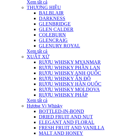
Xem tất cả
THƯƠNG HIỆU
BALBLAIR
DARKNESS
GLENBRIDGE
GLEN CALDER
COLEBURN
GLENCRAIG
GLENURY ROYAL
Xem tất cả
XUẤT XỨ
RƯỢU WHISKY MYANMAR
RƯỢU WHISKY PHẦN LAN
RƯỢU WHISKY ANH QUỐC
RƯỢU WHISKY ẤN ĐỘ
RƯỢU WHISKY HÀN QUỐC
RƯỢU WHISKY MOLDOVA
RƯỢU WHISKY PHÁP
Xem tất cả
Hương Vị Whisky
BOTTLED-IN-BOND
DRIED FRUIT AND NUT
ELEGANT AND FLORAL
FRESH FRUIT AND VANILLA
MALT AND HONEY