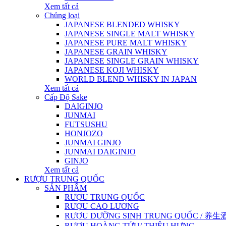
Xem tất cả
Chủng loại
JAPANESE BLENDED WHISKY
JAPANESE SINGLE MALT WHISKY
JAPANESE PURE MALT WHISKY
JAPANESE GRAIN WHISKY
JAPANESE SINGLE GRAIN WHISKY
JAPANESE KOJI WHISKY
WORLD BLEND WHISKY IN JAPAN
Xem tất cả
Cấp Độ Sake
DAIGINJO
JUNMAI
FUTSUSHU
HONJOZO
JUNMAI GINJO
JUNMAI DAIGINJO
GINJO
Xem tất cả
RƯỢU TRUNG QUỐC
SẢN PHẨM
RƯỢU TRUNG QUỐC
RƯỢU CAO LƯƠNG
RƯỢU DƯỠNG SINH TRUNG QUỐC / 养生酒 / 
RƯỢU HOÀNG TỬU/ THIỆU HƯNG