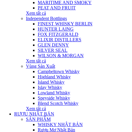
MARITIME AND SMOKY
PEAT AND FRUIT
Xem tất cả
Independent Bottlings
FINEST WHISKY BERLIN
HUNTER LAING
FOX FITZGERALD
ELIXIR DISTILLERS
GLEN DENNY
SILVER SEAL
WILSON & MORGAN
Xem tất cả
Vùng Sản Xuất
Campbeltown Whisky
Highland Whisky
Island Whisky
Islay Whisky
Lowland Whisky
Speyside Whisky
Blend Scotch Whisky
Xem tất cả
RƯỢU NHẬT BẢN
SẢN PHẨM
WHISKY NHẬT BẢN
Rượu Mơ Nhật Bản