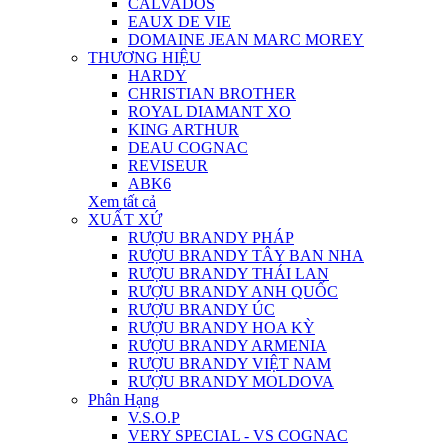
CALVADOS
EAUX DE VIE
DOMAINE JEAN MARC MOREY
THƯƠNG HIỆU
HARDY
CHRISTIAN BROTHER
ROYAL DIAMANT XO
KING ARTHUR
DEAU COGNAC
REVISEUR
ABK6
Xem tất cả
XUẤT XỨ
RƯỢU BRANDY PHÁP
RƯỢU BRANDY TÂY BAN NHA
RƯỢU BRANDY THÁI LAN
RƯỢU BRANDY ANH QUỐC
RƯỢU BRANDY ÚC
RƯỢU BRANDY HOA KỲ
RƯỢU BRANDY ARMENIA
RƯỢU BRANDY VIỆT NAM
RƯỢU BRANDY MOLDOVA
Phân Hạng
V.S.O.P
VERY SPECIAL - VS COGNAC