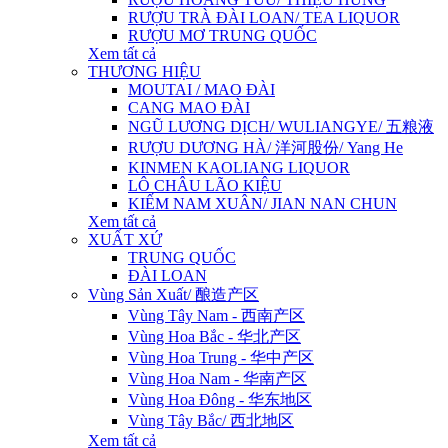
RƯỢU TRÀ ĐÀI LOAN/ TEA LIQUOR
RƯỢU MƠ TRUNG QUỐC
Xem tất cả
THƯƠNG HIỆU
MOUTAI / MAO ĐÀI
CANG MAO ĐÀI
NGŨ LƯƠNG DỊCH/ WULIANGYE/ 五粮液
RƯỢU DƯƠNG HÀ/ 洋河股份/ Yang He
KINMEN KAOLIANG LIQUOR
LÔ CHÂU LÃO KIỆU
KIẾM NAM XUÂN/ JIAN NAN CHUN
Xem tất cả
XUẤT XỨ
TRUNG QUỐC
ĐÀI LOAN
Vùng Sản Xuất/ 酿造产区
Vùng Tây Nam - 西南产区
Vùng Hoa Bắc - 华北产区
Vùng Hoa Trung - 华中产区
Vùng Hoa Nam - 华南产区
Vùng Hoa Đông - 华东地区
Vùng Tây Bắc/ 西北地区
Xem tất cả