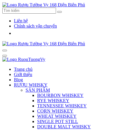
Liên hệ
Chính sách vận chuyển
Trang chủ
Giới thiệu
Blog
RƯỢU WHISKY
SẢN PHẨM
BOURBON WHISKEY
RYE WHISKEY
TENNESSEE WHISKEY
CORN WHISKEY
WHEAT WHISKEY
SINGLE POT STILL
DOUBLE MALT WHISKY