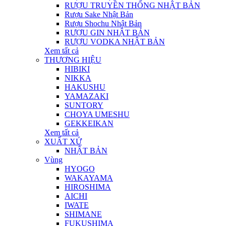
RƯỢU TRUYỀN THỐNG NHẬT BẢN
Rượu Sake Nhật Bản
Rượu Shochu Nhật Bản
RƯỢU GIN NHẬT BẢN
RƯỢU VODKA NHẬT BẢN
Xem tất cả
THƯƠNG HIỆU
HIBIKI
NIKKA
HAKUSHU
YAMAZAKI
SUNTORY
CHOYA UMESHU
GEKKEIKAN
Xem tất cả
XUẤT XỨ
NHẬT BẢN
Vùng
HYOGO
WAKAYAMA
HIROSHIMA
AICHI
IWATE
SHIMANE
FUKUSHIMA