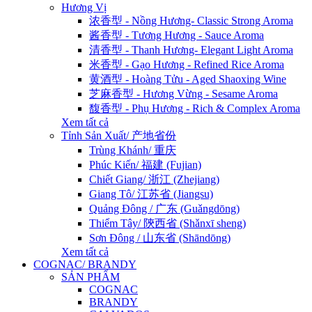
Hương Vị
浓香型 - Nồng Hương- Classic Strong Aroma
酱香型 - Tương Hương - Sauce Aroma
清香型 - Thanh Hương- Elegant Light Aroma
米香型 - Gạo Hương - Refined Rice Aroma
黄酒型 - Hoàng Tửu - Aged Shaoxing Wine
芝麻香型 - Hương Vừng - Sesame Aroma
馥香型 - Phụ Hương - Rich & Complex Aroma
Xem tất cả
Tỉnh Sản Xuất/ 产地省份
Trùng Khánh/ 重庆
Phúc Kiến/ 福建 (Fujian)
Chiết Giang/ 浙江 (Zhejiang)
Giang Tô/ 江苏省 (Jiangsu)
Quảng Đông / 广东 (Guǎngdōng)
Thiểm Tây/ 陝西省 (Shǎnxī sheng)
Sơn Đông / 山东省 (Shāndōng)
Xem tất cả
COGNAC/ BRANDY
SẢN PHẨM
COGNAC
BRANDY