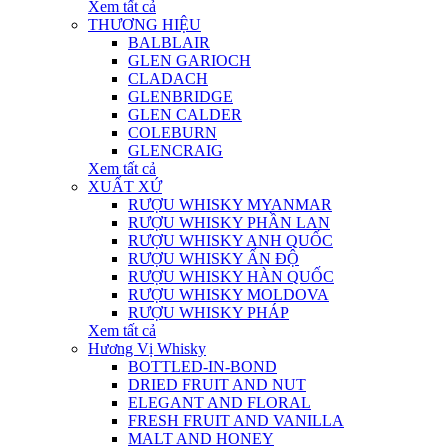
Xem tất cả
THƯƠNG HIỆU
BALBLAIR
GLEN GARIOCH
CLADACH
GLENBRIDGE
GLEN CALDER
COLEBURN
GLENCRAIG
Xem tất cả
XUẤT XỨ
RƯỢU WHISKY MYANMAR
RƯỢU WHISKY PHẦN LAN
RƯỢU WHISKY ANH QUỐC
RƯỢU WHISKY ẤN ĐỘ
RƯỢU WHISKY HÀN QUỐC
RƯỢU WHISKY MOLDOVA
RƯỢU WHISKY PHÁP
Xem tất cả
Hương Vị Whisky
BOTTLED-IN-BOND
DRIED FRUIT AND NUT
ELEGANT AND FLORAL
FRESH FRUIT AND VANILLA
MALT AND HONEY