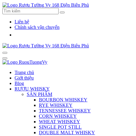
Liên hệ
Chính sách vận chuyển
Trang chủ
Giới thiệu
Blog
RƯỢU WHISKY
SẢN PHẨM
BOURBON WHISKEY
RYE WHISKEY
TENNESSEE WHISKEY
CORN WHISKEY
WHEAT WHISKEY
SINGLE POT STILL
DOUBLE MALT WHISKY