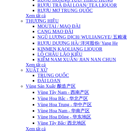
RƯỢU TRÀ ĐÀI LOAN/ TEA LIQUOR
RƯỢU MƠ TRUNG QUỐC
Xem tất cả
THƯƠNG HIỆU
MOUTAI / MAO ĐÀI
CANG MAO ĐÀI
NGŨ LƯƠNG DỊCH/ WULIANGYE/ 五粮液
RƯỢU DƯƠNG HÀ/ 洋河股份/ Yang He
KINMEN KAOLIANG LIQUOR
LÔ CHÂU LÃO KIỆU
KIẾM NAM XUÂN/ JIAN NAN CHUN
Xem tất cả
XUẤT XỨ
TRUNG QUỐC
ĐÀI LOAN
Vùng Sản Xuất/ 酿造产区
Vùng Tây Nam - 西南产区
Vùng Hoa Bắc - 华北产区
Vùng Hoa Trung - 华中产区
Vùng Hoa Nam - 华南产区
Vùng Hoa Đông - 华东地区
Vùng Tây Bắc/ 西北地区
Xem tất cả