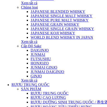
Xem tất cả
Chủng loại
JAPANESE BLENDED WHISKY
JAPANESE SINGLE MALT WHISKY
JAPANESE PURE MALT WHISKY
JAPANESE GRAIN WHISKY
JAPANESE SINGLE GRAIN WHISKY
JAPANESE KOJI WHISKY
WORLD BLEND WHISKY IN JAPAN
Xem tất cả
Cấp Độ Sake
DAIGINJO
JUNMAI
FUTSUSHU
HONJOZO
JUNMAI GINJO
JUNMAI DAIGINJO
GINJO
Xem tất cả
RƯỢU TRUNG QUỐC
SẢN PHẨM
RƯỢU TRUNG QUỐC
RƯỢU CAO LƯƠNG
RƯỢU DƯỠNG SINH TRUNG QUỐC / 养生酒 / 
RƯỢU HOÀNG TỬU/ THIỆU HƯNG