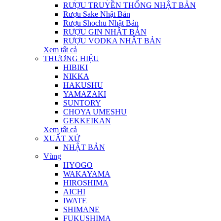
RƯỢU TRUYỀN THỐNG NHẬT BẢN
Rượu Sake Nhật Bản
Rượu Shochu Nhật Bản
RƯỢU GIN NHẬT BẢN
RƯỢU VODKA NHẬT BẢN
Xem tất cả
THƯƠNG HIỆU
HIBIKI
NIKKA
HAKUSHU
YAMAZAKI
SUNTORY
CHOYA UMESHU
GEKKEIKAN
Xem tất cả
XUẤT XỨ
NHẬT BẢN
Vùng
HYOGO
WAKAYAMA
HIROSHIMA
AICHI
IWATE
SHIMANE
FUKUSHIMA