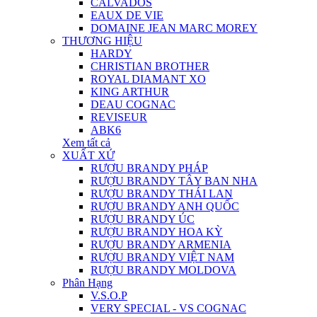
CALVADOS
EAUX DE VIE
DOMAINE JEAN MARC MOREY
THƯƠNG HIỆU
HARDY
CHRISTIAN BROTHER
ROYAL DIAMANT XO
KING ARTHUR
DEAU COGNAC
REVISEUR
ABK6
Xem tất cả
XUẤT XỨ
RƯỢU BRANDY PHÁP
RƯỢU BRANDY TÂY BAN NHA
RƯỢU BRANDY THÁI LAN
RƯỢU BRANDY ANH QUỐC
RƯỢU BRANDY ÚC
RƯỢU BRANDY HOA KỲ
RƯỢU BRANDY ARMENIA
RƯỢU BRANDY VIỆT NAM
RƯỢU BRANDY MOLDOVA
Phân Hạng
V.S.O.P
VERY SPECIAL - VS COGNAC