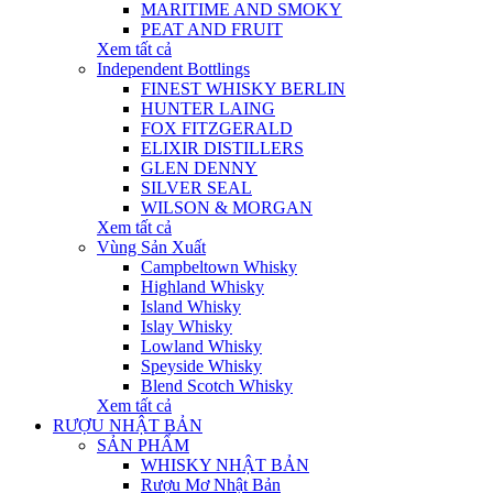
MARITIME AND SMOKY
PEAT AND FRUIT
Xem tất cả
Independent Bottlings
FINEST WHISKY BERLIN
HUNTER LAING
FOX FITZGERALD
ELIXIR DISTILLERS
GLEN DENNY
SILVER SEAL
WILSON & MORGAN
Xem tất cả
Vùng Sản Xuất
Campbeltown Whisky
Highland Whisky
Island Whisky
Islay Whisky
Lowland Whisky
Speyside Whisky
Blend Scotch Whisky
Xem tất cả
RƯỢU NHẬT BẢN
SẢN PHẨM
WHISKY NHẬT BẢN
Rượu Mơ Nhật Bản