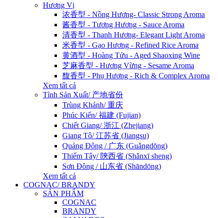
Hương Vị
浓香型 - Nồng Hương- Classic Strong Aroma
酱香型 - Tương Hương - Sauce Aroma
清香型 - Thanh Hương- Elegant Light Aroma
米香型 - Gạo Hương - Refined Rice Aroma
黄酒型 - Hoàng Tửu - Aged Shaoxing Wine
芝麻香型 - Hương Vừng - Sesame Aroma
馥香型 - Phụ Hương - Rich & Complex Aroma
Xem tất cả
Tỉnh Sản Xuất/ 产地省份
Trùng Khánh/ 重庆
Phúc Kiến/ 福建 (Fujian)
Chiết Giang/ 浙江 (Zhejiang)
Giang Tô/ 江苏省 (Jiangsu)
Quảng Đông / 广东 (Guǎngdōng)
Thiểm Tây/ 陝西省 (Shǎnxī sheng)
Sơn Đông / 山东省 (Shāndōng)
Xem tất cả
COGNAC/ BRANDY
SẢN PHẨM
COGNAC
BRANDY