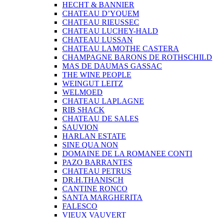
HECHT & BANNIER
CHATEAU D’YQUEM
CHATEAU RIEUSSEC
CHATEAU LUCHEY-HALD
CHATEAU LUSSAN
CHATEAU LAMOTHE CASTERA
CHAMPAGNE BARONS DE ROTHSCHILD
MAS DE DAUMAS GASSAC
THE WINE PEOPLE
WEINGUT LEITZ
WELMOED
CHATEAU LAPLAGNE
RIB SHACK
CHATEAU DE SALES
SAUVION
HARLAN ESTATE
SINE QUA NON
DOMAINE DE LA ROMANEE CONTI
PAZO BARRANTES
CHATEAU PETRUS
DR.H.THANISCH
CANTINE RONCO
SANTA MARGHERITA
FALESCO
VIEUX VAUVERT