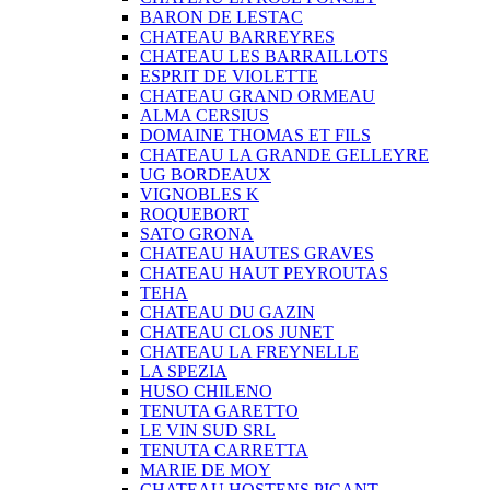
BARON DE LESTAC
CHATEAU BARREYRES
CHATEAU LES BARRAILLOTS
ESPRIT DE VIOLETTE
CHATEAU GRAND ORMEAU
ALMA CERSIUS
DOMAINE THOMAS ET FILS
CHATEAU LA GRANDE GELLEYRE
UG BORDEAUX
VIGNOBLES K
ROQUEBORT
SATO GRONA
CHATEAU HAUTES GRAVES
CHATEAU HAUT PEYROUTAS
TEHA
CHATEAU DU GAZIN
CHATEAU CLOS JUNET
CHATEAU LA FREYNELLE
LA SPEZIA
HUSO CHILENO
TENUTA GARETTO
LE VIN SUD SRL
TENUTA CARRETTA
MARIE DE MOY
CHATEAU HOSTENS PICANT