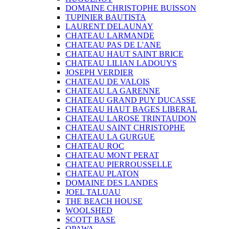
DOMAINE CHRISTOPHE BUISSON
TUPINIER BAUTISTA
LAURENT DELAUNAY
CHATEAU LARMANDE
CHATEAU PAS DE L'ANE
CHATEAU HAUT SAINT BRICE
CHATEAU LILIAN LADOUYS
JOSEPH VERDIER
CHATEAU DE VALOIS
CHATEAU LA GARENNE
CHATEAU GRAND PUY DUCASSE
CHATEAU HAUT BAGES LIBERAL
CHATEAU LAROSE TRINTAUDON
CHATEAU SAINT CHRISTOPHE
CHATEAU LA GURGUE
CHATEAU ROC
CHATEAU MONT PERAT
CHATEAU PIERROUSSELLE
CHATEAU PLATON
DOMAINE DES LANDES
JOEL TALUAU
THE BEACH HOUSE
WOOLSHED
SCOTT BASE
OPAWA