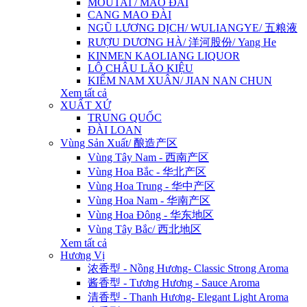
MOUTAI / MAO ĐÀI
CANG MAO ĐÀI
NGŨ LƯƠNG DỊCH/ WULIANGYE/ 五粮液
RƯỢU DƯƠNG HÀ/ 洋河股份/ Yang He
KINMEN KAOLIANG LIQUOR
LÔ CHÂU LÃO KIỆU
KIẾM NAM XUÂN/ JIAN NAN CHUN
Xem tất cả
XUẤT XỨ
TRUNG QUỐC
ĐÀI LOAN
Vùng Sản Xuất/ 酿造产区
Vùng Tây Nam - 西南产区
Vùng Hoa Bắc - 华北产区
Vùng Hoa Trung - 华中产区
Vùng Hoa Nam - 华南产区
Vùng Hoa Đông - 华东地区
Vùng Tây Bắc/ 西北地区
Xem tất cả
Hương Vị
浓香型 - Nồng Hương- Classic Strong Aroma
酱香型 - Tương Hương - Sauce Aroma
清香型 - Thanh Hương- Elegant Light Aroma