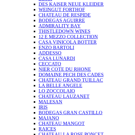
DES KAISER NEUE KLEIDER
WEINGUT FORTHOF
CHATEAU DE RESPIDE
BODEGAS AGUIRRE
ADMIRALITY BAY
THISTLEDOWN WINES
12 E MEZZO COLLECTION
CASA VINICOLA BOTTER
ENZO BARTOLI
ADDESSO
CASA LUNARDI
CECCATO
NIER COTE DU RHONE
DOMAINE PECH DES CADES
CHATEAU GRAND TUILLAC
LA BELLE ANGELE
LO ZOCCOLAIO
CHATEAU LAUZANET
MALESAN
IRIS
BODEGAS GRAN CASTILLO
MAJANO
CHATEAU MANGOT
RAICES
CHATEAU LA ROSE PONCET