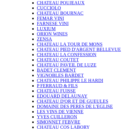
CHATEAU POUJEAUX
CUCCIOLO
CHATEAU BOURNAC
FEMAR VINI
FARNESE VINI
LUXIUM
ORION WINES
ZENSA
CHATEAU LA TOUR DE MONS
CHATEAU PIED D'ARGENT BELLEVUE
CHATEAU LA CONFESSION
CHATEAU COUTET
CHATEAU PAVEIL DE LUZE
BADET CLEMENT
VIGNOBLES BARDET
CHATEAU PHILIPPE LE HARDI
P FERRAUD & FILS
CHATEAU FUISSE
EDOUARD DELAUNAY
CHATEAU D'OR ET DE GUEULES
DOMAINE DES PERES DE L'EGLISE
LES VINS DE VIENNE
YVES CUILLERON
SIMONNET FEBVRE
CHATEAU COS LABORY