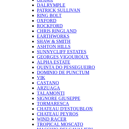
DALRYMPLE
PATRICK SULLIVAN
RING BOLT
OXFORD
ROCKFORD
CHRIS RINGLAND
EARTHWORKS
SHAW & SMITH
ASHTON HILLS
SUNNYCLIFF ESTATES
GEORGES VIGOUROUX
ALPHA ESTATE
QUINTA DO PESSEGUEIRO
DOMINIO DE PUNCTUM
VIK
CASTANO
ARZUAGA
TALAMONTI
SIGNORE GIUSEPPE
TORMARESCA
CHATEAU D'ESTOUBLON
CHATEAU PEYROS
WIND RACER
TROPICAL MOSCATO