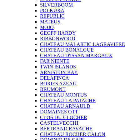
SILVERBOOM
POLKURA
REPUBLIC
MATEUS
MOJO
GEOFF HARDY
RIBBONWOOD
CHATEAU MALARTIC LAGRAVIERE
CHATEAU BONALGUE
CHATEAU D'ISSAN MARGAUX
FAR NIENTE
TWIN ISLANDS
ARNISTON BAY
DELAFINCA
BORIES AZEAU
BRUMONT
CHATEAU MONTUS
CHATEAU LA PATACHE
CHATEAU ARNAULD
DOMAINES OTT
CLOS DU CLOCHER
CASTELVECCHI
BERTRAND RAVACHE
CHATEAU ROCHER CALON
DOMINIO DE CAIR