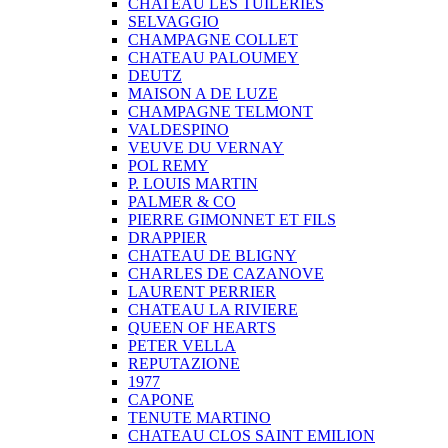
CHATEAU LES TUILERIES
SELVAGGIO
CHAMPAGNE COLLET
CHATEAU PALOUMEY
DEUTZ
MAISON A DE LUZE
CHAMPAGNE TELMONT
VALDESPINO
VEUVE DU VERNAY
POL REMY
P. LOUIS MARTIN
PALMER & CO
PIERRE GIMONNET ET FILS
DRAPPIER
CHATEAU DE BLIGNY
CHARLES DE CAZANOVE
LAURENT PERRIER
CHATEAU LA RIVIERE
QUEEN OF HEARTS
PETER VELLA
REPUTAZIONE
1977
CAPONE
TENUTE MARTINO
CHATEAU CLOS SAINT EMILION