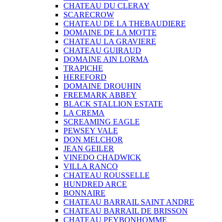
CHATEAU DU CLERAY
SCARECROW
CHATEAU DE LA THEBAUDIERE
DOMAINE DE LA MOTTE
CHATEAU LA GRAVIERE
CHATEAU GUIRAUD
DOMAINE AIN LORMA
TRAPICHE
HEREFORD
DOMAINE DROUHIN
FREEMARK ABBEY
BLACK STALLION ESTATE
LA CREMA
SCREAMING EAGLE
PEWSEY VALE
DON MELCHOR
JEAN GEILER
VINEDO CHADWICK
VILLA RANCO
CHATEAU ROUSSELLE
HUNDRED ARCE
BONNAIRE
CHATEAU BARRAIL SAINT ANDRE
CHATEAU BARRAIL DE BRISSON
CHATEAU PEYBONHOMME