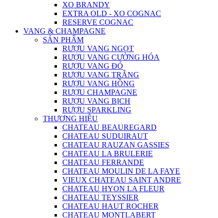
XO BRANDY
EXTRA OLD - XO COGNAC
RESERVE COGNAC
VANG & CHAMPAGNE
SẢN PHẨM
RƯỢU VANG NGỌT
RƯỢU VANG CƯỜNG HÓA
RƯỢU VANG ĐỎ
RƯỢU VANG TRẮNG
RƯỢU VANG HỒNG
RƯỢU CHAMPAGNE
RƯỢU VANG BỊCH
RƯỢU SPARKLING
THƯƠNG HIỆU
CHATEAU BEAUREGARD
CHATEAU SUDUIRAUT
CHATEAU RAUZAN GASSIES
CHATEAU LA BRULERIE
CHATEAU FERRANDE
CHATEAU MOULIN DE LA FAYE
VIEUX CHATEAU SAINT ANDRE
CHATEAU HYON LA FLEUR
CHATEAU TEYSSIER
CHATEAU HAUT ROCHER
CHATEAU MONTLABERT