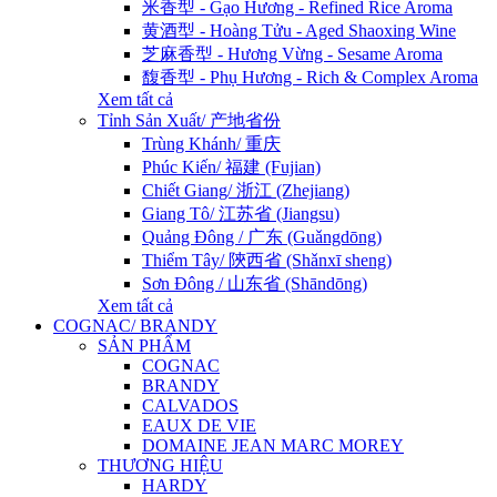
米香型 - Gạo Hương - Refined Rice Aroma
黄酒型 - Hoàng Tửu - Aged Shaoxing Wine
芝麻香型 - Hương Vừng - Sesame Aroma
馥香型 - Phụ Hương - Rich & Complex Aroma
Xem tất cả
Tỉnh Sản Xuất/ 产地省份
Trùng Khánh/ 重庆
Phúc Kiến/ 福建 (Fujian)
Chiết Giang/ 浙江 (Zhejiang)
Giang Tô/ 江苏省 (Jiangsu)
Quảng Đông / 广东 (Guǎngdōng)
Thiểm Tây/ 陝西省 (Shǎnxī sheng)
Sơn Đông / 山东省 (Shāndōng)
Xem tất cả
COGNAC/ BRANDY
SẢN PHẨM
COGNAC
BRANDY
CALVADOS
EAUX DE VIE
DOMAINE JEAN MARC MOREY
THƯƠNG HIỆU
HARDY