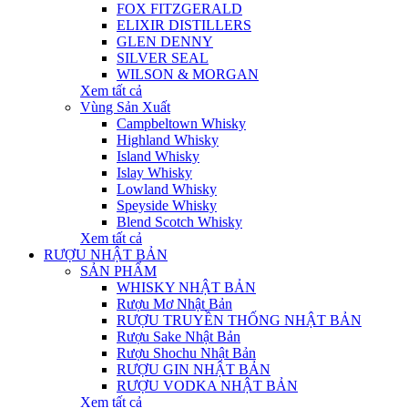
FOX FITZGERALD
ELIXIR DISTILLERS
GLEN DENNY
SILVER SEAL
WILSON & MORGAN
Xem tất cả
Vùng Sản Xuất
Campbeltown Whisky
Highland Whisky
Island Whisky
Islay Whisky
Lowland Whisky
Speyside Whisky
Blend Scotch Whisky
Xem tất cả
RƯỢU NHẬT BẢN
SẢN PHẨM
WHISKY NHẬT BẢN
Rượu Mơ Nhật Bản
RƯỢU TRUYỀN THỐNG NHẬT BẢN
Rượu Sake Nhật Bản
Rượu Shochu Nhật Bản
RƯỢU GIN NHẬT BẢN
RƯỢU VODKA NHẬT BẢN
Xem tất cả