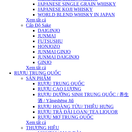
JAPANESE SINGLE GRAIN WHISKY
JAPANESE KOJI WHISKY
WORLD BLEND WHISKY IN JAPAN
Xem tất cả
Cấp Độ Sake
DAIGINJO
JUNMAI
FUTSUSHU
HONJOZO
JUNMAI GINJO
JUNMAI DAIGINJO
GINJO
Xem tất cả
RƯỢU TRUNG QUỐC
SẢN PHẨM
RƯỢU TRUNG QUỐC
RƯỢU CAO LƯƠNG
RƯỢU DƯỠNG SINH TRUNG QUỐC / 养生
酒 / Yǎngshēng Jiǔ
RƯỢU HOÀNG TỬU/ THIỆU HƯNG
RƯỢU TRÀ ĐÀI LOAN/ TEA LIQUOR
RƯỢU MƠ TRUNG QUỐC
Xem tất cả
THƯƠNG HIỆU