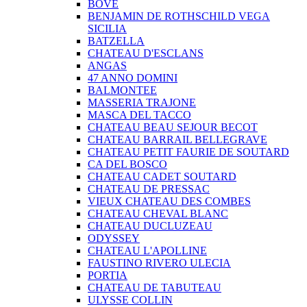
BOVE
BENJAMIN DE ROTHSCHILD VEGA
SICILIA
BATZELLA
CHATEAU D'ESCLANS
ANGAS
47 ANNO DOMINI
BALMONTEE
MASSERIA TRAJONE
MASCA DEL TACCO
CHATEAU BEAU SEJOUR BECOT
CHATEAU BARRAIL BELLEGRAVE
CHATEAU PETIT FAURIE DE SOUTARD
CA DEL BOSCO
CHATEAU CADET SOUTARD
CHATEAU DE PRESSAC
VIEUX CHATEAU DES COMBES
CHATEAU CHEVAL BLANC
CHATEAU DUCLUZEAU
ODYSSEY
CHATEAU L'APOLLINE
FAUSTINO RIVERO ULECIA
PORTIA
CHATEAU DE TABUTEAU
ULYSSE COLLIN