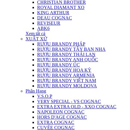
CHRISTIAN BROTHER
ROYAL DIAMANT XO
KING ARTHUR
DEAU COGNAC
REVISEUR
ABK6
Xem tất cả
XUẤT XỨ
RƯỢU BRANDY PHÁP
RƯỢU BRANDY TÂY BAN NHA
RƯỢU BRANDY THÁI LAN
RƯỢU BRANDY ANH QUỐC
RƯỢU BRANDY ÚC
RƯỢU BRANDY HOA KỲ
RƯỢU BRANDY ARMENIA
RƯỢU BRANDY VIỆT NAM
RƯỢU BRANDY MOLDOVA
Phân Hạng
V.S.O.P
VERY SPECIAL - VS COGNAC
EXTRA EXTRA OLD - XXO COGNAC
NAPOLEON COGNAC
HORS D'AGE COGNAC
EXTRA COGNAC
CUVÉE COGNAC