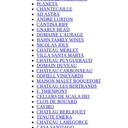
PLANETA
CHANTECAILLE
AD ASTRA
ANDRE LURTON
CANTINA RIFF
GNARLY HEAD
DOMAINE L'AURAGE
HAHN FAMILY WINES
NICOLAS JOLY
CHATEAU MERLET
VILLA SANTA MARTA
CHATEAU PUYGUERAUD
DOMAIN DUVEAU
CHATEAU CARBONNEAU
ODFIELL VINEYARDS
MAISON MALET ROQUEFORT
CHATEAU LES BERTRANDS
F. THIENPONT
CELLERS DE SCALA DEI
CLOS DE BOUARD
CAVIRO
CHATEAU BERLIQUET
TENUTE EMERA
CHATEAU LABEGORCE
CASA SANTIAGO