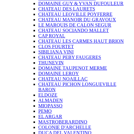
DOMAINE GUY & YVAN DUFOULEUR
CHATEAU DES LAURETS
CHATEAU LEOVILLE POYFERRE
CHATEAU MANOIR DU GRAVOUX
LE MARQUIS DE CALON SEGUR
CHATEAU SOCIANDO MALLET
CAP ROYAL
CHATEAU LES CARMES HAUT BRION
CLOS FOURTET
SIBILIANA VINI
CHATEAU PEBY FAUGERES
THUNEVIN
DOMAINE TAUPENOT MERME
DOMAINE LEROY
CHATEAU NOAILLAC
CHATEAU PICHON LONGUEVILLE
BARON
ELDOZE
ALMADEN
MIOPASSO
PEMO
EL ARGAR
MASTROBERARDINO
COLONIE D'ARCHELLE
DUCA DEL VALENTINO