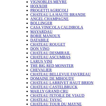
VIGNOBLES MEYRE
HOXXOH
PROGETTI AGRICOLI
CHATEAU LA HAUTE BRANDE
ANGEL CHAMPAGNE
BOLLINGER
CASA VINICOLA CALDIROLA
MAYARDAU
BORIE MANOUX
DATABILE
CHATEAU ROUGET
DON VINO
CHATEAU DESMIRAIL
CHATEAU ASCUMBAS
LARUS VINI
THE BIG RED MONSTER
CHEVALIER
CHATEAU BELLEVUE FAVEREAU
DOMAINE DE MIHOUDY
CHATEAU LARRIVET HAUT BRION
CHATEAU CASTELBRUCK
MAILLY GRAND CRU
CHATEAU I'ETOILE DE VIAUD
CHATEAU TAYAC
CHATEAU TOUR DU MAYNE