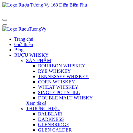
Trang chủ
Giới thiệu
Blog
RƯỢU WHISKY
SẢN PHẨM
BOURBON WHISKEY
RYE WHISKEY
TENNESSEE WHISKEY
CORN WHISKEY
WHEAT WHISKEY
SINGLE POT STILL
DOUBLE MALT WHISKY
Xem tất cả
THƯƠNG HIỆU
BALBLAIR
DARKNESS
GLENBRIDGE
GLEN CALDER