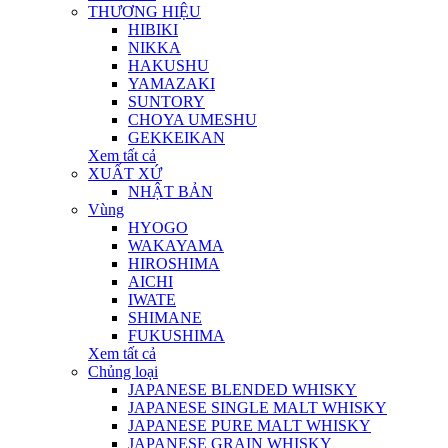
THƯƠNG HIỆU
HIBIKI
NIKKA
HAKUSHU
YAMAZAKI
SUNTORY
CHOYA UMESHU
GEKKEIKAN
Xem tất cả
XUẤT XỨ
NHẬT BẢN
Vùng
HYOGO
WAKAYAMA
HIROSHIMA
AICHI
IWATE
SHIMANE
FUKUSHIMA
Xem tất cả
Chủng loại
JAPANESE BLENDED WHISKY
JAPANESE SINGLE MALT WHISKY
JAPANESE PURE MALT WHISKY
JAPANESE GRAIN WHISKY