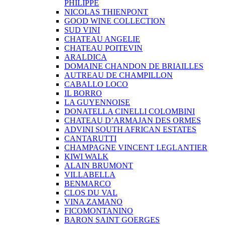
PHILIPPE
NICOLAS THIENPONT
GOOD WINE COLLECTION
SUD VINI
CHATEAU ANGELIE
CHATEAU POITEVIN
ARALDICA
DOMAINE CHANDON DE BRIAILLES
AUTREAU DE CHAMPILLON
CABALLO LOCO
IL BORRO
LA GUYENNOISE
DONATELLA CINELLI COLOMBINI
CHATEAU D’ARMAJAN DES ORMES
ADVINI SOUTH AFRICAN ESTATES
CANTARUTTI
CHAMPAGNE VINCENT LEGLANTIER
KIWI WALK
ALAIN BRUMONT
VILLABELLA
BENMARCO
CLOS DU VAL
VINA ZAMANO
FICOMONTANINO
BARON SAINT GOERGES