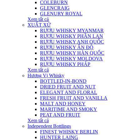
COLEBURN
GLENCRAIG
GLENURY ROYAL
Xem tất cả
XUẤT XỨ
RƯỢU WHISKY MYANMAR
RƯỢU WHISKY PHẦN LAN
RƯỢU WHISKY ANH QUỐC
RƯỢU WHISKY ẤN ĐỘ
RƯỢU WHISKY HÀN QUỐC
RƯỢU WHISKY MOLDOVA
RƯỢU WHISKY PHÁP
Xem tất cả
Hương Vị Whisky
BOTTLED-IN-BOND
DRIED FRUIT AND NUT
ELEGANT AND FLORAL
FRESH FRUIT AND VANILLA
MALT AND HONEY
MARITIME AND SMOKY
PEAT AND FRUIT
Xem tất cả
Independent Bottlings
FINEST WHISKY BERLIN
HUNTER LAING