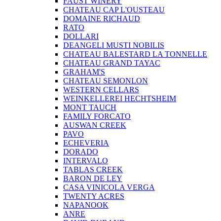
FAUST WINERY
CHATEAU CAP L'OUSTEAU
DOMAINE RICHAUD
RATO
DOLLARI
DEANGELI MUSTI NOBILIS
CHATEAU BALESTARD LA TONNELLE
CHATEAU GRAND TAYAC
GRAHAM'S
CHATEAU SEMONLON
WESTERN CELLARS
WEINKELLEREI HECHTSHEIM
MONT TAUCH
FAMILY FORCATO
AUSWAN CREEK
PAVO
ECHEVERIA
DORADO
INTERVALO
TABLAS CREEK
BARON DE LEY
CASA VINICOLA VERGA
TWENTY ACRES
NAPANOOK
ANRE