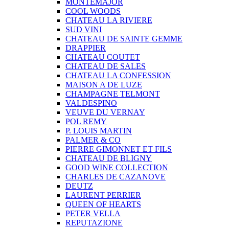
MONTEMAJOR
COOL WOODS
CHATEAU LA RIVIERE
SUD VINI
CHATEAU DE SAINTE GEMME
DRAPPIER
CHATEAU COUTET
CHATEAU DE SALES
CHATEAU LA CONFESSION
MAISON A DE LUZE
CHAMPAGNE TELMONT
VALDESPINO
VEUVE DU VERNAY
POL REMY
P. LOUIS MARTIN
PALMER & CO
PIERRE GIMONNET ET FILS
CHATEAU DE BLIGNY
GOOD WINE COLLECTION
CHARLES DE CAZANOVE
DEUTZ
LAURENT PERRIER
QUEEN OF HEARTS
PETER VELLA
REPUTAZIONE