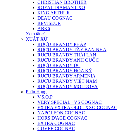
CHRISTIAN BROTHER
ROYAL DIAMANT XO
KING ARTHUR
DEAU COGNAC
REVISEUR
ABK6
Xem tất cả
XUẤT XỨ
RƯỢU BRANDY PHÁP
RƯỢU BRANDY TÂY BAN NHA
RƯỢU BRANDY THÁI LAN
RƯỢU BRANDY ANH QUỐC
RƯỢU BRANDY ÚC
RƯỢU BRANDY HOA KỲ
RƯỢU BRANDY ARMENIA
RƯỢU BRANDY VIỆT NAM
RƯỢU BRANDY MOLDOVA
Phân Hạng
V.S.O.P
VERY SPECIAL - VS COGNAC
EXTRA EXTRA OLD - XXO COGNAC
NAPOLEON COGNAC
HORS D'AGE COGNAC
EXTRA COGNAC
CUVÉE COGNAC