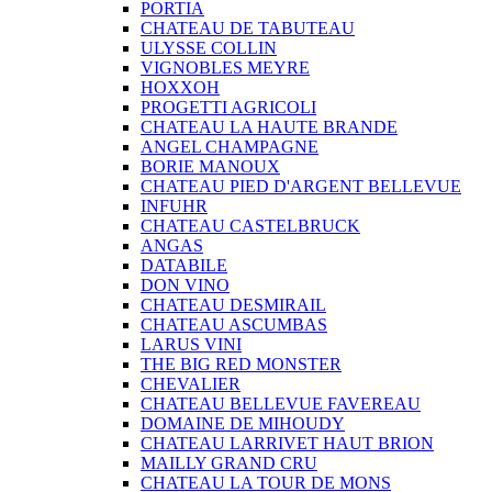
PORTIA
CHATEAU DE TABUTEAU
ULYSSE COLLIN
VIGNOBLES MEYRE
HOXXOH
PROGETTI AGRICOLI
CHATEAU LA HAUTE BRANDE
ANGEL CHAMPAGNE
BORIE MANOUX
CHATEAU PIED D'ARGENT BELLEVUE
INFUHR
CHATEAU CASTELBRUCK
ANGAS
DATABILE
DON VINO
CHATEAU DESMIRAIL
CHATEAU ASCUMBAS
LARUS VINI
THE BIG RED MONSTER
CHEVALIER
CHATEAU BELLEVUE FAVEREAU
DOMAINE DE MIHOUDY
CHATEAU LARRIVET HAUT BRION
MAILLY GRAND CRU
CHATEAU LA TOUR DE MONS