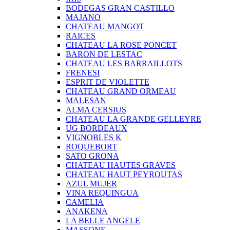
BODEGAS GRAN CASTILLO
MAJANO
CHATEAU MANGOT
RAICES
CHATEAU LA ROSE PONCET
BARON DE LESTAC
CHATEAU LES BARRAILLOTS
FRENESI
ESPRIT DE VIOLETTE
CHATEAU GRAND ORMEAU
MALESAN
ALMA CERSIUS
CHATEAU LA GRANDE GELLEYRE
UG BORDEAUX
VIGNOBLES K
ROQUEBORT
SATO GRONA
CHATEAU HAUTES GRAVES
CHATEAU HAUT PEYROUTAS
AZUL MUJER
VINA REQUINGUA
CAMELIA
ANAKENA
LA BELLE ANGELE
MASSONE