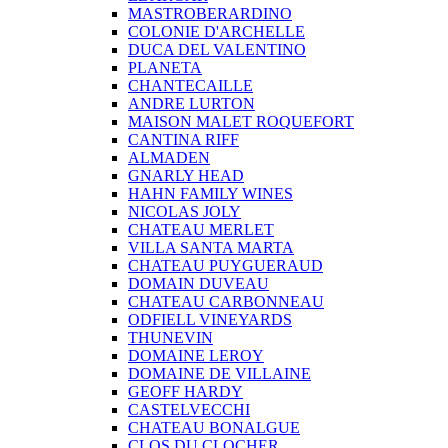
MASTROBERARDINO
COLONIE D'ARCHELLE
DUCA DEL VALENTINO
PLANETA
CHANTECAILLE
ANDRE LURTON
MAISON MALET ROQUEFORT
CANTINA RIFF
ALMADEN
GNARLY HEAD
HAHN FAMILY WINES
NICOLAS JOLY
CHATEAU MERLET
VILLA SANTA MARTA
CHATEAU PUYGUERAUD
DOMAIN DUVEAU
CHATEAU CARBONNEAU
ODFIELL VINEYARDS
THUNEVIN
DOMAINE LEROY
DOMAINE DE VILLAINE
GEOFF HARDY
CASTELVECCHI
CHATEAU BONALGUE
CLOS DU CLOCHER