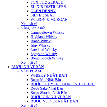
FOX FITZGERALD
ELIXIR DISTILLERS
GLEN DENNY
SILVER SEAL
WILSON & MORGAN
Xem tất cả
Vùng Sản Xuất
Campbeltown Whisky
Highland Whisky
Island Whisky
Islay Whisky
Lowland Whisky
Speyside Whisky
Blend Scotch Whisky
Xem tất cả
RƯỢU NHẬT BẢN
SẢN PHẨM
WHISKY NHẬT BẢN
Rượu Mơ Nhật Bản
RƯỢU TRUYỀN THỐNG NHẬT BẢN
Rượu Sake Nhật Bản
Rượu Shochu Nhật Bản
RƯỢU GIN NHẬT BẢN
RƯỢU VODKA NHẬT BẢN
Xem tất cả