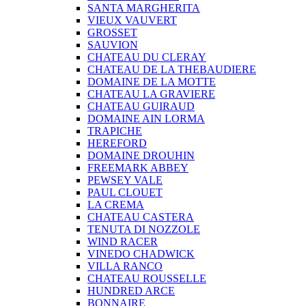
SANTA MARGHERITA
VIEUX VAUVERT
GROSSET
SAUVION
CHATEAU DU CLERAY
CHATEAU DE LA THEBAUDIERE
DOMAINE DE LA MOTTE
CHATEAU LA GRAVIERE
CHATEAU GUIRAUD
DOMAINE AIN LORMA
TRAPICHE
HEREFORD
DOMAINE DROUHIN
FREEMARK ABBEY
PEWSEY VALE
PAUL CLOUET
LA CREMA
CHATEAU CASTERA
TENUTA DI NOZZOLE
WIND RACER
VINEDO CHADWICK
VILLA RANCO
CHATEAU ROUSSELLE
HUNDRED ARCE
BONNAIRE