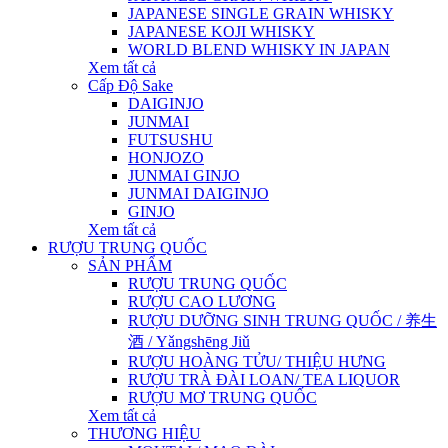
JAPANESE SINGLE GRAIN WHISKY
JAPANESE KOJI WHISKY
WORLD BLEND WHISKY IN JAPAN
Xem tất cả
Cấp Độ Sake
DAIGINJO
JUNMAI
FUTSUSHU
HONJOZO
JUNMAI GINJO
JUNMAI DAIGINJO
GINJO
Xem tất cả
RƯỢU TRUNG QUỐC
SẢN PHẨM
RƯỢU TRUNG QUỐC
RƯỢU CAO LƯƠNG
RƯỢU DƯỠNG SINH TRUNG QUỐC / 养生
酒 / Yǎngshēng Jiǔ
RƯỢU HOÀNG TỬU/ THIỆU HƯNG
RƯỢU TRÀ ĐÀI LOAN/ TEA LIQUOR
RƯỢU MƠ TRUNG QUỐC
Xem tất cả
THƯƠNG HIỆU