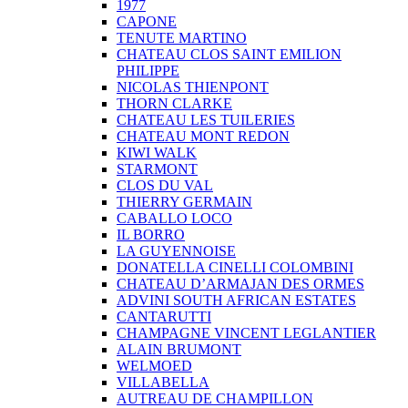
1977
CAPONE
TENUTE MARTINO
CHATEAU CLOS SAINT EMILION
PHILIPPE
NICOLAS THIENPONT
THORN CLARKE
CHATEAU LES TUILERIES
CHATEAU MONT REDON
KIWI WALK
STARMONT
CLOS DU VAL
THIERRY GERMAIN
CABALLO LOCO
IL BORRO
LA GUYENNOISE
DONATELLA CINELLI COLOMBINI
CHATEAU D’ARMAJAN DES ORMES
ADVINI SOUTH AFRICAN ESTATES
CANTARUTTI
CHAMPAGNE VINCENT LEGLANTIER
ALAIN BRUMONT
WELMOED
VILLABELLA
AUTREAU DE CHAMPILLON