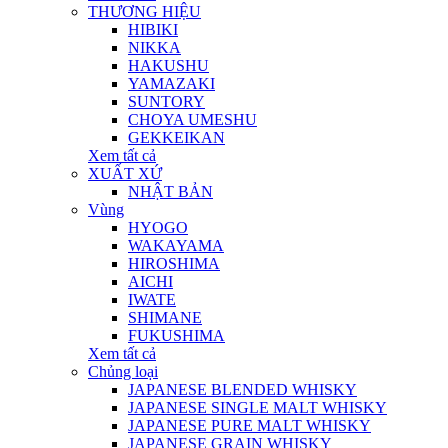
THƯƠNG HIỆU
HIBIKI
NIKKA
HAKUSHU
YAMAZAKI
SUNTORY
CHOYA UMESHU
GEKKEIKAN
Xem tất cả
XUẤT XỨ
NHẬT BẢN
Vùng
HYOGO
WAKAYAMA
HIROSHIMA
AICHI
IWATE
SHIMANE
FUKUSHIMA
Xem tất cả
Chủng loại
JAPANESE BLENDED WHISKY
JAPANESE SINGLE MALT WHISKY
JAPANESE PURE MALT WHISKY
JAPANESE GRAIN WHISKY