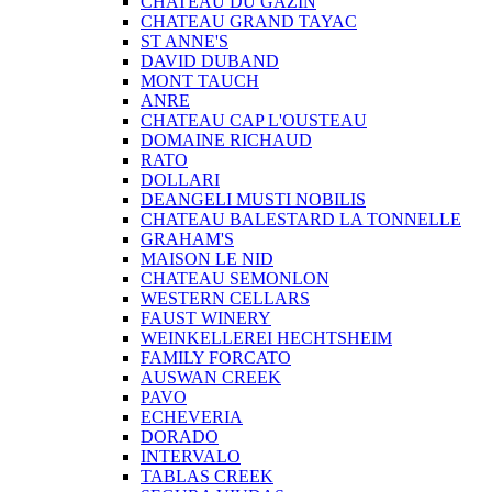
CHATEAU DU GAZIN
CHATEAU GRAND TAYAC
ST ANNE'S
DAVID DUBAND
MONT TAUCH
ANRE
CHATEAU CAP L'OUSTEAU
DOMAINE RICHAUD
RATO
DOLLARI
DEANGELI MUSTI NOBILIS
CHATEAU BALESTARD LA TONNELLE
GRAHAM'S
MAISON LE NID
CHATEAU SEMONLON
WESTERN CELLARS
FAUST WINERY
WEINKELLEREI HECHTSHEIM
FAMILY FORCATO
AUSWAN CREEK
PAVO
ECHEVERIA
DORADO
INTERVALO
TABLAS CREEK