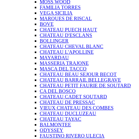
MOSS WOOD
FAMILIA TORRES
VEGA SICILIA
MARQUES DE RISCAL
BOVE
CHATEAU PUECH HAUT
CHATEAU D'ESCLANS
BOLLINGER
CHATEAU CHEVAL BLANC
CHATEAU L'APOLLINE
MAYARDAU
MASSERIA TRAJONE
MASCA DEL TACCO
CHATEAU BEAU SEJOUR BECOT
CHATEAU BARRAIL BELLEGRAVE
CHATEAU PETIT FAURIE DE SOUTARD
CA DEL BOSCO
CHATEAU CADET SOUTARD
CHATEAU DE PRESSAC
VIEUX CHATEAU DES COMBES
CHATEAU DUCLUZEAU
CHATEAU TAYAC
BALMONTEE
ODYSSEY
FAUSTINO RIVERO ULECIA