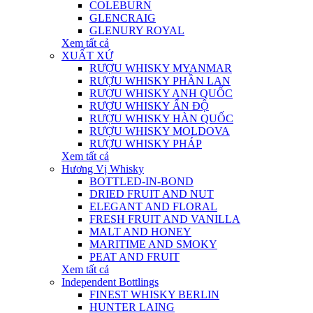
COLEBURN
GLENCRAIG
GLENURY ROYAL
Xem tất cả
XUẤT XỨ
RƯỢU WHISKY MYANMAR
RƯỢU WHISKY PHẦN LAN
RƯỢU WHISKY ANH QUỐC
RƯỢU WHISKY ẤN ĐỘ
RƯỢU WHISKY HÀN QUỐC
RƯỢU WHISKY MOLDOVA
RƯỢU WHISKY PHÁP
Xem tất cả
Hương Vị Whisky
BOTTLED-IN-BOND
DRIED FRUIT AND NUT
ELEGANT AND FLORAL
FRESH FRUIT AND VANILLA
MALT AND HONEY
MARITIME AND SMOKY
PEAT AND FRUIT
Xem tất cả
Independent Bottlings
FINEST WHISKY BERLIN
HUNTER LAING