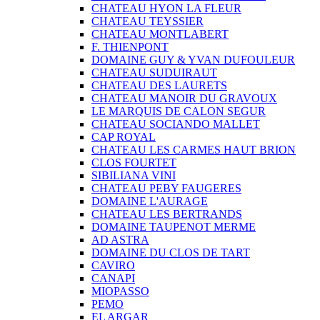
CHATEAU HYON LA FLEUR
CHATEAU TEYSSIER
CHATEAU MONTLABERT
F. THIENPONT
DOMAINE GUY & YVAN DUFOULEUR
CHATEAU SUDUIRAUT
CHATEAU DES LAURETS
CHATEAU MANOIR DU GRAVOUX
LE MARQUIS DE CALON SEGUR
CHATEAU SOCIANDO MALLET
CAP ROYAL
CHATEAU LES CARMES HAUT BRION
CLOS FOURTET
SIBILIANA VINI
CHATEAU PEBY FAUGERES
DOMAINE L'AURAGE
CHATEAU LES BERTRANDS
DOMAINE TAUPENOT MERME
AD ASTRA
DOMAINE DU CLOS DE TART
CAVIRO
CANAPI
MIOPASSO
PEMO
EL ARGAR