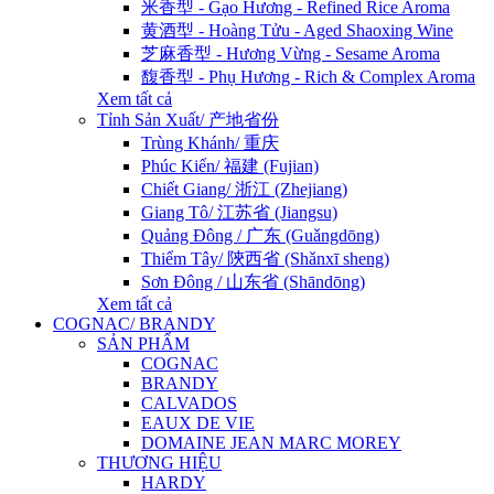
米香型 - Gạo Hương - Refined Rice Aroma
黄酒型 - Hoàng Tửu - Aged Shaoxing Wine
芝麻香型 - Hương Vừng - Sesame Aroma
馥香型 - Phụ Hương - Rich & Complex Aroma
Xem tất cả
Tỉnh Sản Xuất/ 产地省份
Trùng Khánh/ 重庆
Phúc Kiến/ 福建 (Fujian)
Chiết Giang/ 浙江 (Zhejiang)
Giang Tô/ 江苏省 (Jiangsu)
Quảng Đông / 广东 (Guǎngdōng)
Thiểm Tây/ 陝西省 (Shǎnxī sheng)
Sơn Đông / 山东省 (Shāndōng)
Xem tất cả
COGNAC/ BRANDY
SẢN PHẨM
COGNAC
BRANDY
CALVADOS
EAUX DE VIE
DOMAINE JEAN MARC MOREY
THƯƠNG HIỆU
HARDY