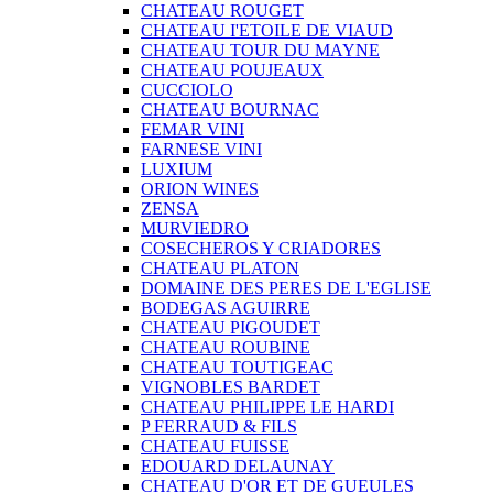
CHATEAU ROUGET
CHATEAU I'ETOILE DE VIAUD
CHATEAU TOUR DU MAYNE
CHATEAU POUJEAUX
CUCCIOLO
CHATEAU BOURNAC
FEMAR VINI
FARNESE VINI
LUXIUM
ORION WINES
ZENSA
MURVIEDRO
COSECHEROS Y CRIADORES
CHATEAU PLATON
DOMAINE DES PERES DE L'EGLISE
BODEGAS AGUIRRE
CHATEAU PIGOUDET
CHATEAU ROUBINE
CHATEAU TOUTIGEAC
VIGNOBLES BARDET
CHATEAU PHILIPPE LE HARDI
P FERRAUD & FILS
CHATEAU FUISSE
EDOUARD DELAUNAY
CHATEAU D'OR ET DE GUEULES