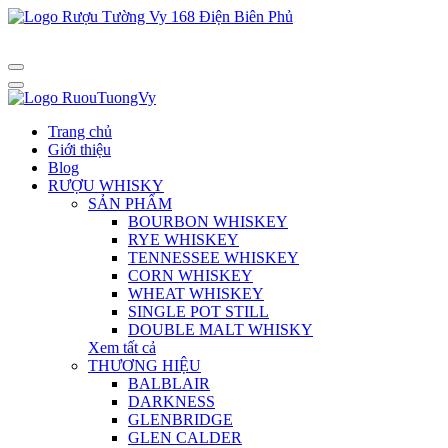
Trang chủ
Giới thiệu
Blog
RƯỢU WHISKY
SẢN PHẨM
BOURBON WHISKEY
RYE WHISKEY
TENNESSEE WHISKEY
CORN WHISKEY
WHEAT WHISKEY
SINGLE POT STILL
DOUBLE MALT WHISKY
Xem tất cả
THƯƠNG HIỆU
BALBLAIR
DARKNESS
GLENBRIDGE
GLEN CALDER