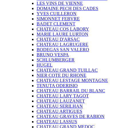
LES VINS DE VIENNE
DOMAINE PECH DES CADES
YVES CUILLERON
SIMONNET FEBVRE
BADET CLEMENT
CHATEAU COS LABORY
MARIE LAURE LURTON
CHATEAU D'ARSAC
CHATEAU LAGRUGERE
BODEGAS SAN VALERO
BRUNO VESPA
SCHLUMBERGER
HUGEL
CHATEAU GRAND TUILLAC
NIER COTE DU RHONE
CHATEAU LESTAGE MONTAGNE
TENUTA ODERISIO
CHATEAU BARRAIL DU BLANC
CHATEAU LARY TAGOT
CHATEAU LAUZANET
CHATEAU SERILHAN
CHATEAU ARTIGUES
CHATEAU GRAVES DE RABION
CHATEAU LASSUS
CHATEAU GRAND MEDOC