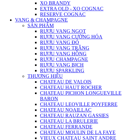
XO BRANDY
EXTRA OLD - XO COGNAC
RESERVE COGNAC
VANG & CHAMPAGNE
SẢN PHẨM
RƯỢU VANG NGỌT
RƯỢU VANG CƯỜNG HÓA
RƯỢU VANG ĐỎ
RƯỢU VANG TRẮNG
RƯỢU VANG HỒNG
RƯỢU CHAMPAGNE
RƯỢU VANG BỊCH
RƯỢU SPARKLING
THƯƠNG HIỆU
CHATEAU DE VALOIS
CHATEAU HAUT ROCHER
CHATEAU PICHON LONGUEVILLE
BARON
CHATEAU LEOVILLE POYFERRE
CHATEAU NOAILLAC
CHATEAU RAUZAN GASSIES
CHATEAU LA BRULERIE
CHATEAU FERRANDE
CHATEAU MOULIN DE LA FAYE
VIEUX CHATEAU SAINT ANDRE