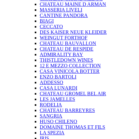
CHATEAU MAINE D ARMAN
MASSERIA LIVELI
CANTINE PANDORA
BIAGI
CECCATO
DES KAISER NEUE KLEIDER
WEINGUT FORTHOF
CHATEAU BAUVALLON
CHATEAU DE RESPIDE
ADMIRALITY BAY
THISTLEDOWN WINES
12 E MEZZO COLLECTION
CASA VINICOLA BOTTER
ENZO BARTOLI
ADDESSO
CASA LUNARDI
CHATEAU GROMEL BEL AIR
LES JAMELLES
RODELIA
CHATEAU BARREYRES
SANGRIA
HUSO CHILENO
DOMAINE THOMAS ET FILS
LA SPEZIA
IRIS