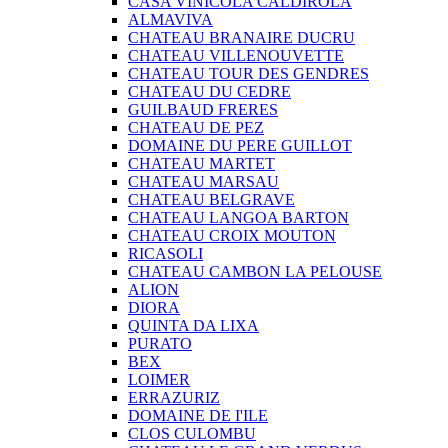
CASA VINICOLA CALDIROLA
ALMAVIVA
CHATEAU BRANAIRE DUCRU
CHATEAU VILLENOUVETTE
CHATEAU TOUR DES GENDRES
CHATEAU DU CEDRE
GUILBAUD FRERES
CHATEAU DE PEZ
DOMAINE DU PERE GUILLOT
CHATEAU MARTET
CHATEAU MARSAU
CHATEAU BELGRAVE
CHATEAU LANGOA BARTON
CHATEAU CROIX MOUTON
RICASOLI
CHATEAU CAMBON LA PELOUSE
ALION
DIORA
QUINTA DA LIXA
PURATO
BEX
LOIMER
ERRAZURIZ
DOMAINE DE I'ILE
CLOS CULOMBU