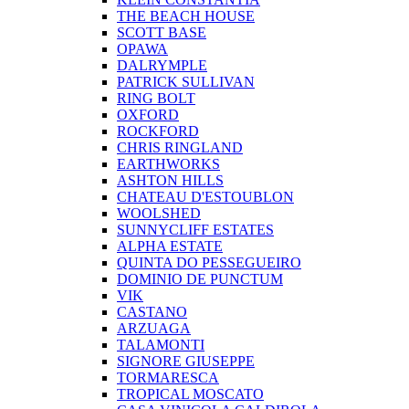
THE BEACH HOUSE
SCOTT BASE
OPAWA
DALRYMPLE
PATRICK SULLIVAN
RING BOLT
OXFORD
ROCKFORD
CHRIS RINGLAND
EARTHWORKS
ASHTON HILLS
CHATEAU D'ESTOUBLON
WOOLSHED
SUNNYCLIFF ESTATES
ALPHA ESTATE
QUINTA DO PESSEGUEIRO
DOMINIO DE PUNCTUM
VIK
CASTANO
ARZUAGA
TALAMONTI
SIGNORE GIUSEPPE
TORMARESCA
TROPICAL MOSCATO