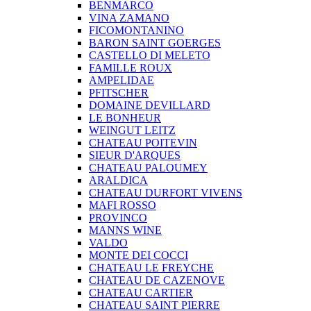
BENMARCO
VINA ZAMANO
FICOMONTANINO
BARON SAINT GOERGES
CASTELLO DI MELETO
FAMILLE ROUX
AMPELIDAE
PFITSCHER
DOMAINE DEVILLARD
LE BONHEUR
WEINGUT LEITZ
CHATEAU POITEVIN
SIEUR D'ARQUES
CHATEAU PALOUMEY
ARALDICA
CHATEAU DURFORT VIVENS
MAFI ROSSO
PROVINCO
MANNS WINE
VALDO
MONTE DEI COCCI
CHATEAU LE FREYCHE
CHATEAU DE CAZENOVE
CHATEAU CARTIER
CHATEAU SAINT PIERRE