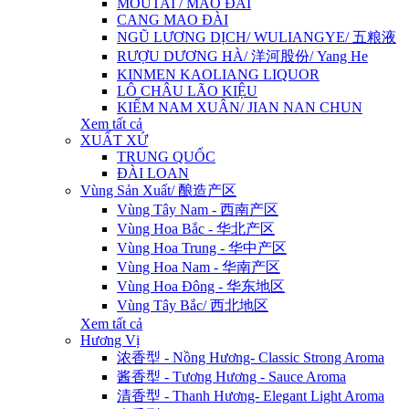
MOUTAI / MAO ĐÀI
CANG MAO ĐÀI
NGŨ LƯƠNG DỊCH/ WULIANGYE/ 五粮液
RƯỢU DƯƠNG HÀ/ 洋河股份/ Yang He
KINMEN KAOLIANG LIQUOR
LÔ CHÂU LÃO KIỆU
KIẾM NAM XUÂN/ JIAN NAN CHUN
Xem tất cả
XUẤT XỨ
TRUNG QUỐC
ĐÀI LOAN
Vùng Sản Xuất/ 酿造产区
Vùng Tây Nam - 西南产区
Vùng Hoa Bắc - 华北产区
Vùng Hoa Trung - 华中产区
Vùng Hoa Nam - 华南产区
Vùng Hoa Đông - 华东地区
Vùng Tây Bắc/ 西北地区
Xem tất cả
Hương Vị
浓香型 - Nồng Hương- Classic Strong Aroma
酱香型 - Tương Hương - Sauce Aroma
清香型 - Thanh Hương- Elegant Light Aroma