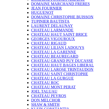
DOMAINE MARCHAND FRERES
JEAN FOURNIER
HUGUENOT
DOMAINE CHRISTOPHE BUISSON
TUPINIER BAUTISTA
LAURENT DELAUNAY
CHATEAU LARMANDE
CHATEAU HAUT SAINT BRICE
GEORGES VIGOUROUX
CHATEAU RIGAUD
CHATEAU LILIAN LADOUYS
CHATEAU LA GARENNE
CHATEAU BEAUREGARD
CHATEAU GRAND PUY DUCASSE
CHATEAU HAUT BAGES LIBERAL
CHATEAU LAROSE TRINTAUDON
CHATEAU SAINT CHRISTOPHE
CHATEAU LA GURGUE
CHATEAU ROC
CHATEAU MONT PERAT
JOEL TALUAU
CHATEAU PEYROS
DON MELCHOR
SHAW & SMITH
KLEIN CONSTANTIA