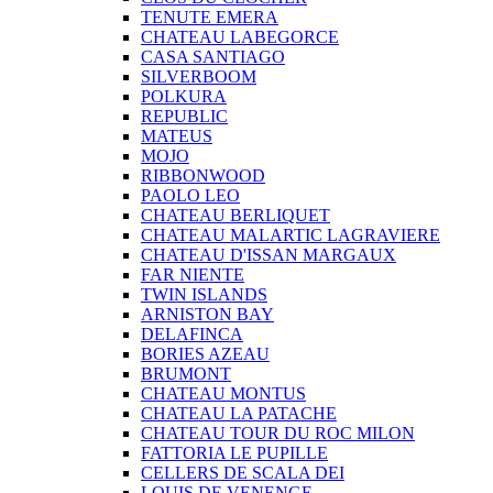
TENUTE EMERA
CHATEAU LABEGORCE
CASA SANTIAGO
SILVERBOOM
POLKURA
REPUBLIC
MATEUS
MOJO
RIBBONWOOD
PAOLO LEO
CHATEAU BERLIQUET
CHATEAU MALARTIC LAGRAVIERE
CHATEAU D'ISSAN MARGAUX
FAR NIENTE
TWIN ISLANDS
ARNISTON BAY
DELAFINCA
BORIES AZEAU
BRUMONT
CHATEAU MONTUS
CHATEAU LA PATACHE
CHATEAU TOUR DU ROC MILON
FATTORIA LE PUPILLE
CELLERS DE SCALA DEI
LOUIS DE VENENGE