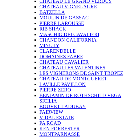
CHATEAU LE GRAND VERDUS
CHATEAU VIGNELAURE
BATZELLA
MOULIN DE GASSAC
PIERRE LAROUSSE
RIB SHACK
MASCHIO DEI CAVALIERI
CHANDON CALIFORNIA
MINUTY
CLARENDELLE
DOMAINES FABRE
CHATEAU CAVALIER
CHATEAU LES VALENTINES
LES VIGNERONS DE SAINT TROPEZ
CHATEAU DE MONTGUERET
LAVILLE PAVILLON
PIERRE ZERO
BENJAMIN DE ROTHSCHILD VEGA
SICILIA
BOUVET LADUBAY
FAIRVIEW
VIDAL ESTATE
PA ROAD
KEN FORRESTER
MONTPARNASSE