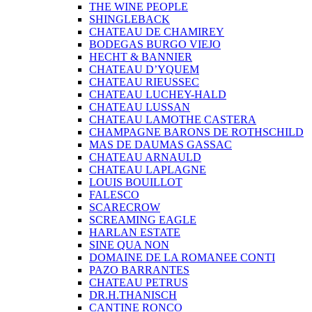
THE WINE PEOPLE
SHINGLEBACK
CHATEAU DE CHAMIREY
BODEGAS BURGO VIEJO
HECHT & BANNIER
CHATEAU D’YQUEM
CHATEAU RIEUSSEC
CHATEAU LUCHEY-HALD
CHATEAU LUSSAN
CHATEAU LAMOTHE CASTERA
CHAMPAGNE BARONS DE ROTHSCHILD
MAS DE DAUMAS GASSAC
CHATEAU ARNAULD
CHATEAU LAPLAGNE
LOUIS BOUILLOT
FALESCO
SCARECROW
SCREAMING EAGLE
HARLAN ESTATE
SINE QUA NON
DOMAINE DE LA ROMANEE CONTI
PAZO BARRANTES
CHATEAU PETRUS
DR.H.THANISCH
CANTINE RONCO