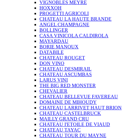
VIGNOBLES MEYRE
HOXXOH
PROGETTI AGRICOLI
CHATEAU LA HAUTE BRANDE
ANGEL CHAMPAGNE
BOLLINGER
CASA VINICOLA CALDIROLA
MAYARDAU
BORIE MANOUX
DATABILE
CHATEAU ROUGET
DON VINO
CHATEAU DESMIRAIL
CHATEAU ASCUMBAS
LARUS VINI
THE BIG RED MONSTER
CHEVALIER
CHATEAU BELLEVUE FAVEREAU
DOMAINE DE MIHOUDY
CHATEAU LARRIVET HAUT BRION
CHATEAU CASTELBRUCK
MAILLY GRAND CRU
CHATEAU I'ETOILE DE VIAUD
CHATEAU TAYAC
CHATEAU TOUR DU MAYNE