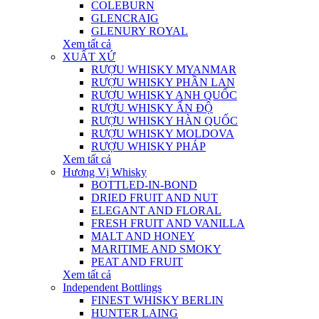
COLEBURN
GLENCRAIG
GLENURY ROYAL
Xem tất cả
XUẤT XỨ
RƯỢU WHISKY MYANMAR
RƯỢU WHISKY PHẦN LAN
RƯỢU WHISKY ANH QUỐC
RƯỢU WHISKY ẤN ĐỘ
RƯỢU WHISKY HÀN QUỐC
RƯỢU WHISKY MOLDOVA
RƯỢU WHISKY PHÁP
Xem tất cả
Hương Vị Whisky
BOTTLED-IN-BOND
DRIED FRUIT AND NUT
ELEGANT AND FLORAL
FRESH FRUIT AND VANILLA
MALT AND HONEY
MARITIME AND SMOKY
PEAT AND FRUIT
Xem tất cả
Independent Bottlings
FINEST WHISKY BERLIN
HUNTER LAING