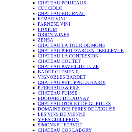
CHATEAU POUJEAUX
CUCCIOLO
CHATEAU BOURNAC
FEMAR VINI
FARNESE VINI
LUXIUM
ORION WINES
ZENSA
CHATEAU LA TOUR DE MONS
CHATEAU PIED D'ARGENT BELLEVUE
CHATEAU LA CONFESSION
CHATEAU COUTET
CHATEAU PAVEIL DE LUZE
BADET CLEMENT
VIGNOBLES BARDET
CHATEAU PHILIPPE LE HARDI
P FERRAUD & FILS
CHATEAU FUISSE
EDOUARD DELAUNAY
CHATEAU D'OR ET DE GUEULES
DOMAINE DES PERES DE L'EGLISE
LES VINS DE VIENNE
YVES CUILLERON
SIMONNET FEBVRE
CHATEAU COS LABORY