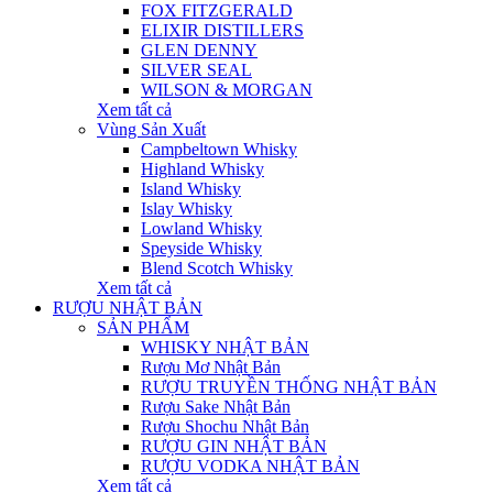
FOX FITZGERALD
ELIXIR DISTILLERS
GLEN DENNY
SILVER SEAL
WILSON & MORGAN
Xem tất cả
Vùng Sản Xuất
Campbeltown Whisky
Highland Whisky
Island Whisky
Islay Whisky
Lowland Whisky
Speyside Whisky
Blend Scotch Whisky
Xem tất cả
RƯỢU NHẬT BẢN
SẢN PHẨM
WHISKY NHẬT BẢN
Rượu Mơ Nhật Bản
RƯỢU TRUYỀN THỐNG NHẬT BẢN
Rượu Sake Nhật Bản
Rượu Shochu Nhật Bản
RƯỢU GIN NHẬT BẢN
RƯỢU VODKA NHẬT BẢN
Xem tất cả