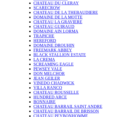
CHATEAU DU CLERAY
SCARECROW
CHATEAU DE LA THEBAUDIERE
DOMAINE DE LA MOTTE
CHATEAU LA GRAVIERE
CHATEAU GUIRAUD
DOMAINE AIN LORMA
TRAPICHE
HEREFORD
DOMAINE DROUHIN
FREEMARK ABBEY
BLACK STALLION ESTATE
LA CREMA
SCREAMING EAGLE
PEWSEY VALE
DON MELCHOR
JEAN GEILER
VINEDO CHADWICK
VILLA RANCO
CHATEAU ROUSSELLE
HUNDRED ARCE
BONNAIRE
CHATEAU BARRAIL SAINT ANDRE
CHATEAU BARRAIL DE BRISSON
CHATEAU PEYBONHOMME