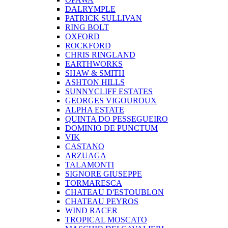
DALRYMPLE
PATRICK SULLIVAN
RING BOLT
OXFORD
ROCKFORD
CHRIS RINGLAND
EARTHWORKS
SHAW & SMITH
ASHTON HILLS
SUNNYCLIFF ESTATES
GEORGES VIGOUROUX
ALPHA ESTATE
QUINTA DO PESSEGUEIRO
DOMINIO DE PUNCTUM
VIK
CASTANO
ARZUAGA
TALAMONTI
SIGNORE GIUSEPPE
TORMARESCA
CHATEAU D'ESTOUBLON
CHATEAU PEYROS
WIND RACER
TROPICAL MOSCATO