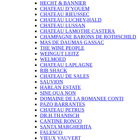
HECHT & BANNIER
CHATEAU D’YQUEM
CHATEAU RIEUSSEC
CHATEAU LUCHEY-HALD
CHATEAU LUSSAN
CHATEAU LAMOTHE CASTERA
CHAMPAGNE BARONS DE ROTHSCHILD
MAS DE DAUMAS GASSAC
THE WINE PEOPLE
WEINGUT LEITZ
WELMOED
CHATEAU LAPLAGNE
RIB SHACK
CHATEAU DE SALES
SAUVION
HARLAN ESTATE
SINE QUA NON
DOMAINE DE LA ROMANEE CONTI
PAZO BARRANTES
CHATEAU PETRUS
DR.H.THANISCH
CANTINE RONCO
SANTA MARGHERITA
FALESCO
VIEUX VAUVERT