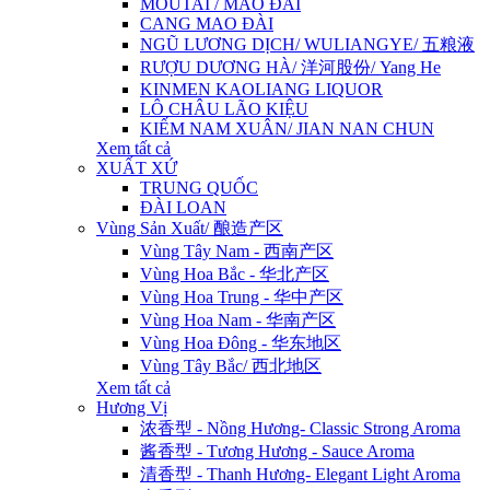
MOUTAI / MAO ĐÀI
CANG MAO ĐÀI
NGŨ LƯƠNG DỊCH/ WULIANGYE/ 五粮液
RƯỢU DƯƠNG HÀ/ 洋河股份/ Yang He
KINMEN KAOLIANG LIQUOR
LÔ CHÂU LÃO KIỆU
KIẾM NAM XUÂN/ JIAN NAN CHUN
Xem tất cả
XUẤT XỨ
TRUNG QUỐC
ĐÀI LOAN
Vùng Sản Xuất/ 酿造产区
Vùng Tây Nam - 西南产区
Vùng Hoa Bắc - 华北产区
Vùng Hoa Trung - 华中产区
Vùng Hoa Nam - 华南产区
Vùng Hoa Đông - 华东地区
Vùng Tây Bắc/ 西北地区
Xem tất cả
Hương Vị
浓香型 - Nồng Hương- Classic Strong Aroma
酱香型 - Tương Hương - Sauce Aroma
清香型 - Thanh Hương- Elegant Light Aroma