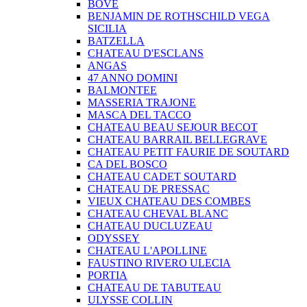
BOVE
BENJAMIN DE ROTHSCHILD VEGA
SICILIA
BATZELLA
CHATEAU D'ESCLANS
ANGAS
47 ANNO DOMINI
BALMONTEE
MASSERIA TRAJONE
MASCA DEL TACCO
CHATEAU BEAU SEJOUR BECOT
CHATEAU BARRAIL BELLEGRAVE
CHATEAU PETIT FAURIE DE SOUTARD
CA DEL BOSCO
CHATEAU CADET SOUTARD
CHATEAU DE PRESSAC
VIEUX CHATEAU DES COMBES
CHATEAU CHEVAL BLANC
CHATEAU DUCLUZEAU
ODYSSEY
CHATEAU L'APOLLINE
FAUSTINO RIVERO ULECIA
PORTIA
CHATEAU DE TABUTEAU
ULYSSE COLLIN