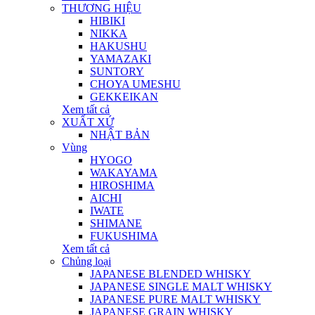
THƯƠNG HIỆU
HIBIKI
NIKKA
HAKUSHU
YAMAZAKI
SUNTORY
CHOYA UMESHU
GEKKEIKAN
Xem tất cả
XUẤT XỨ
NHẬT BẢN
Vùng
HYOGO
WAKAYAMA
HIROSHIMA
AICHI
IWATE
SHIMANE
FUKUSHIMA
Xem tất cả
Chủng loại
JAPANESE BLENDED WHISKY
JAPANESE SINGLE MALT WHISKY
JAPANESE PURE MALT WHISKY
JAPANESE GRAIN WHISKY