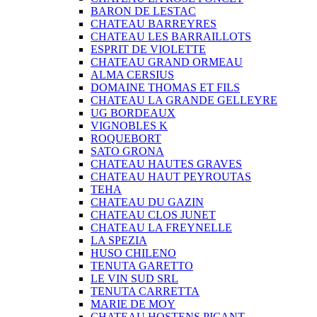
BARON DE LESTAC
CHATEAU BARREYRES
CHATEAU LES BARRAILLOTS
ESPRIT DE VIOLETTE
CHATEAU GRAND ORMEAU
ALMA CERSIUS
DOMAINE THOMAS ET FILS
CHATEAU LA GRANDE GELLEYRE
UG BORDEAUX
VIGNOBLES K
ROQUEBORT
SATO GRONA
CHATEAU HAUTES GRAVES
CHATEAU HAUT PEYROUTAS
TEHA
CHATEAU DU GAZIN
CHATEAU CLOS JUNET
CHATEAU LA FREYNELLE
LA SPEZIA
HUSO CHILENO
TENUTA GARETTO
LE VIN SUD SRL
TENUTA CARRETTA
MARIE DE MOY
CHATEAU HOSTENS PICANT