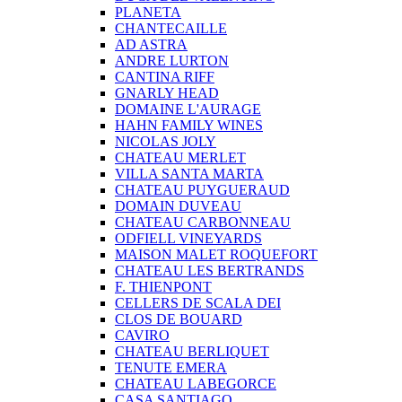
PLANETA
CHANTECAILLE
AD ASTRA
ANDRE LURTON
CANTINA RIFF
GNARLY HEAD
DOMAINE L'AURAGE
HAHN FAMILY WINES
NICOLAS JOLY
CHATEAU MERLET
VILLA SANTA MARTA
CHATEAU PUYGUERAUD
DOMAIN DUVEAU
CHATEAU CARBONNEAU
ODFIELL VINEYARDS
MAISON MALET ROQUEFORT
CHATEAU LES BERTRANDS
F. THIENPONT
CELLERS DE SCALA DEI
CLOS DE BOUARD
CAVIRO
CHATEAU BERLIQUET
TENUTE EMERA
CHATEAU LABEGORCE
CASA SANTIAGO