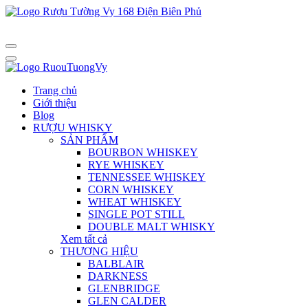
Trang chủ
Giới thiệu
Blog
RƯỢU WHISKY
SẢN PHẨM
BOURBON WHISKEY
RYE WHISKEY
TENNESSEE WHISKEY
CORN WHISKEY
WHEAT WHISKEY
SINGLE POT STILL
DOUBLE MALT WHISKY
Xem tất cả
THƯƠNG HIỆU
BALBLAIR
DARKNESS
GLENBRIDGE
GLEN CALDER