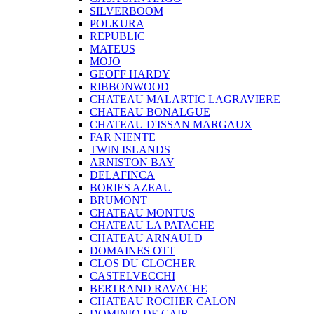
SILVERBOOM
POLKURA
REPUBLIC
MATEUS
MOJO
GEOFF HARDY
RIBBONWOOD
CHATEAU MALARTIC LAGRAVIERE
CHATEAU BONALGUE
CHATEAU D'ISSAN MARGAUX
FAR NIENTE
TWIN ISLANDS
ARNISTON BAY
DELAFINCA
BORIES AZEAU
BRUMONT
CHATEAU MONTUS
CHATEAU LA PATACHE
CHATEAU ARNAULD
DOMAINES OTT
CLOS DU CLOCHER
CASTELVECCHI
BERTRAND RAVACHE
CHATEAU ROCHER CALON
DOMINIO DE CAIR