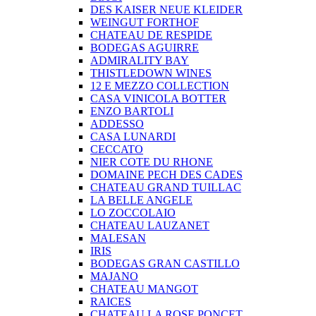
DES KAISER NEUE KLEIDER
WEINGUT FORTHOF
CHATEAU DE RESPIDE
BODEGAS AGUIRRE
ADMIRALITY BAY
THISTLEDOWN WINES
12 E MEZZO COLLECTION
CASA VINICOLA BOTTER
ENZO BARTOLI
ADDESSO
CASA LUNARDI
CECCATO
NIER COTE DU RHONE
DOMAINE PECH DES CADES
CHATEAU GRAND TUILLAC
LA BELLE ANGELE
LO ZOCCOLAIO
CHATEAU LAUZANET
MALESAN
IRIS
BODEGAS GRAN CASTILLO
MAJANO
CHATEAU MANGOT
RAICES
CHATEAU LA ROSE PONCET