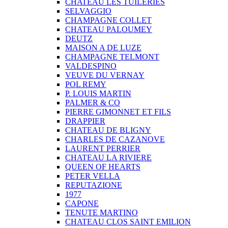
CHATEAU LES TUILERIES
SELVAGGIO
CHAMPAGNE COLLET
CHATEAU PALOUMEY
DEUTZ
MAISON A DE LUZE
CHAMPAGNE TELMONT
VALDESPINO
VEUVE DU VERNAY
POL REMY
P. LOUIS MARTIN
PALMER & CO
PIERRE GIMONNET ET FILS
DRAPPIER
CHATEAU DE BLIGNY
CHARLES DE CAZANOVE
LAURENT PERRIER
CHATEAU LA RIVIERE
QUEEN OF HEARTS
PETER VELLA
REPUTAZIONE
1977
CAPONE
TENUTE MARTINO
CHATEAU CLOS SAINT EMILION