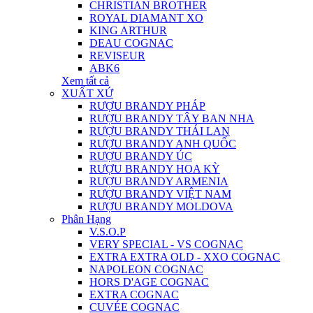
CHRISTIAN BROTHER
ROYAL DIAMANT XO
KING ARTHUR
DEAU COGNAC
REVISEUR
ABK6
Xem tất cả
XUẤT XỨ
RƯỢU BRANDY PHÁP
RƯỢU BRANDY TÂY BAN NHA
RƯỢU BRANDY THÁI LAN
RƯỢU BRANDY ANH QUỐC
RƯỢU BRANDY ÚC
RƯỢU BRANDY HOA KỲ
RƯỢU BRANDY ARMENIA
RƯỢU BRANDY VIỆT NAM
RƯỢU BRANDY MOLDOVA
Phân Hạng
V.S.O.P
VERY SPECIAL - VS COGNAC
EXTRA EXTRA OLD - XXO COGNAC
NAPOLEON COGNAC
HORS D'AGE COGNAC
EXTRA COGNAC
CUVÉE COGNAC