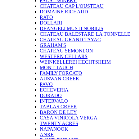
FAUST WINERY
CHATEAU CAP L'OUSTEAU
DOMAINE RICHAUD
RATO
DOLLARI
DEANGELI MUSTI NOBILIS
CHATEAU BALESTARD LA TONNELLE
CHATEAU GRAND TAYAC
GRAHAM'S
CHATEAU SEMONLON
WESTERN CELLARS
WEINKELLEREI HECHTSHEIM
MONT TAUCH
FAMILY FORCATO
AUSWAN CREEK
PAVO
ECHEVERIA
DORADO
INTERVALO
TABLAS CREEK
BARON DE LEY
CASA VINICOLA VERGA
TWENTY ACRES
NAPANOOK
ANRE