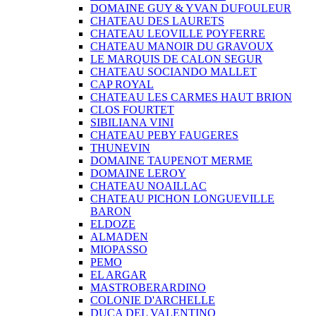
DOMAINE GUY & YVAN DUFOULEUR
CHATEAU DES LAURETS
CHATEAU LEOVILLE POYFERRE
CHATEAU MANOIR DU GRAVOUX
LE MARQUIS DE CALON SEGUR
CHATEAU SOCIANDO MALLET
CAP ROYAL
CHATEAU LES CARMES HAUT BRION
CLOS FOURTET
SIBILIANA VINI
CHATEAU PEBY FAUGERES
THUNEVIN
DOMAINE TAUPENOT MERME
DOMAINE LEROY
CHATEAU NOAILLAC
CHATEAU PICHON LONGUEVILLE
BARON
ELDOZE
ALMADEN
MIOPASSO
PEMO
EL ARGAR
MASTROBERARDINO
COLONIE D'ARCHELLE
DUCA DEL VALENTINO