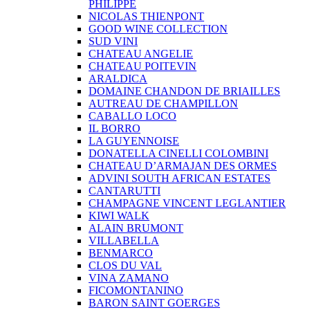
PHILIPPE
NICOLAS THIENPONT
GOOD WINE COLLECTION
SUD VINI
CHATEAU ANGELIE
CHATEAU POITEVIN
ARALDICA
DOMAINE CHANDON DE BRIAILLES
AUTREAU DE CHAMPILLON
CABALLO LOCO
IL BORRO
LA GUYENNOISE
DONATELLA CINELLI COLOMBINI
CHATEAU D’ARMAJAN DES ORMES
ADVINI SOUTH AFRICAN ESTATES
CANTARUTTI
CHAMPAGNE VINCENT LEGLANTIER
KIWI WALK
ALAIN BRUMONT
VILLABELLA
BENMARCO
CLOS DU VAL
VINA ZAMANO
FICOMONTANINO
BARON SAINT GOERGES