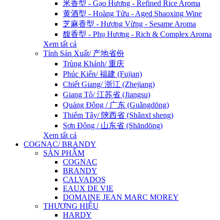
米香型 - Gạo Hương - Refined Rice Aroma
黄酒型 - Hoàng Tửu - Aged Shaoxing Wine
芝麻香型 - Hương Vừng - Sesame Aroma
馥香型 - Phụ Hương - Rich & Complex Aroma
Xem tất cả
Tỉnh Sản Xuất/ 产地省份
Trùng Khánh/ 重庆
Phúc Kiến/ 福建 (Fujian)
Chiết Giang/ 浙江 (Zhejiang)
Giang Tô/ 江苏省 (Jiangsu)
Quảng Đông / 广东 (Guǎngdōng)
Thiểm Tây/ 陝西省 (Shǎnxī sheng)
Sơn Đông / 山东省 (Shāndōng)
Xem tất cả
COGNAC/ BRANDY
SẢN PHẨM
COGNAC
BRANDY
CALVADOS
EAUX DE VIE
DOMAINE JEAN MARC MOREY
THƯƠNG HIỆU
HARDY