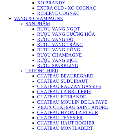
XO BRANDY
EXTRA OLD - XO COGNAC
RESERVE COGNAC
VANG & CHAMPAGNE
SẢN PHẨM
RƯỢU VANG NGỌT
RƯỢU VANG CƯỜNG HÓA
RƯỢU VANG ĐỎ
RƯỢU VANG TRẮNG
RƯỢU VANG HỒNG
RƯỢU CHAMPAGNE
RƯỢU VANG BỊCH
RƯỢU SPARKLING
THƯƠNG HIỆU
CHATEAU BEAUREGARD
CHATEAU SUDUIRAUT
CHATEAU RAUZAN GASSIES
CHATEAU LA BRULERIE
CHATEAU FERRANDE
CHATEAU MOULIN DE LA FAYE
VIEUX CHATEAU SAINT ANDRE
CHATEAU HYON LA FLEUR
CHATEAU TEYSSIER
CHATEAU HAUT ROCHER
CHATEAU MONTLABERT