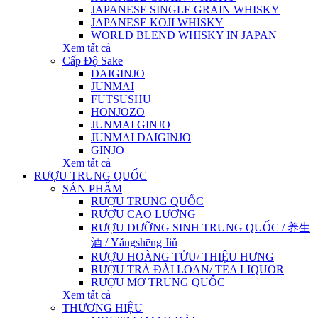
JAPANESE SINGLE GRAIN WHISKY
JAPANESE KOJI WHISKY
WORLD BLEND WHISKY IN JAPAN
Xem tất cả
Cấp Độ Sake
DAIGINJO
JUNMAI
FUTSUSHU
HONJOZO
JUNMAI GINJO
JUNMAI DAIGINJO
GINJO
Xem tất cả
RƯỢU TRUNG QUỐC
SẢN PHẨM
RƯỢU TRUNG QUỐC
RƯỢU CAO LƯƠNG
RƯỢU DƯỠNG SINH TRUNG QUỐC / 养生
酒 / Yǎngshēng Jiǔ
RƯỢU HOÀNG TỬU/ THIỆU HƯNG
RƯỢU TRÀ ĐÀI LOAN/ TEA LIQUOR
RƯỢU MƠ TRUNG QUỐC
Xem tất cả
THƯƠNG HIỆU