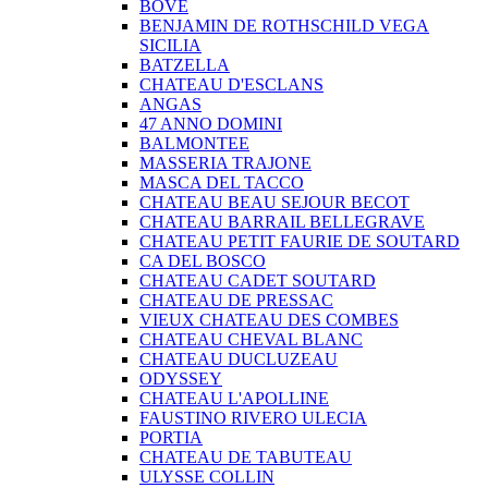
BOVE
BENJAMIN DE ROTHSCHILD VEGA
SICILIA
BATZELLA
CHATEAU D'ESCLANS
ANGAS
47 ANNO DOMINI
BALMONTEE
MASSERIA TRAJONE
MASCA DEL TACCO
CHATEAU BEAU SEJOUR BECOT
CHATEAU BARRAIL BELLEGRAVE
CHATEAU PETIT FAURIE DE SOUTARD
CA DEL BOSCO
CHATEAU CADET SOUTARD
CHATEAU DE PRESSAC
VIEUX CHATEAU DES COMBES
CHATEAU CHEVAL BLANC
CHATEAU DUCLUZEAU
ODYSSEY
CHATEAU L'APOLLINE
FAUSTINO RIVERO ULECIA
PORTIA
CHATEAU DE TABUTEAU
ULYSSE COLLIN