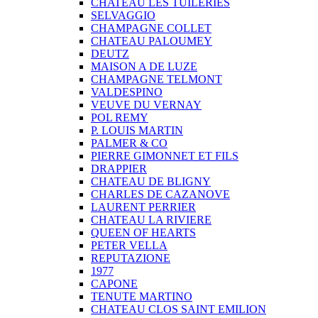
CHATEAU LES TUILERIES
SELVAGGIO
CHAMPAGNE COLLET
CHATEAU PALOUMEY
DEUTZ
MAISON A DE LUZE
CHAMPAGNE TELMONT
VALDESPINO
VEUVE DU VERNAY
POL REMY
P. LOUIS MARTIN
PALMER & CO
PIERRE GIMONNET ET FILS
DRAPPIER
CHATEAU DE BLIGNY
CHARLES DE CAZANOVE
LAURENT PERRIER
CHATEAU LA RIVIERE
QUEEN OF HEARTS
PETER VELLA
REPUTAZIONE
1977
CAPONE
TENUTE MARTINO
CHATEAU CLOS SAINT EMILION