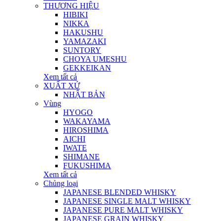
THƯƠNG HIỆU
HIBIKI
NIKKA
HAKUSHU
YAMAZAKI
SUNTORY
CHOYA UMESHU
GEKKEIKAN
Xem tất cả
XUẤT XỨ
NHẬT BẢN
Vùng
HYOGO
WAKAYAMA
HIROSHIMA
AICHI
IWATE
SHIMANE
FUKUSHIMA
Xem tất cả
Chủng loại
JAPANESE BLENDED WHISKY
JAPANESE SINGLE MALT WHISKY
JAPANESE PURE MALT WHISKY
JAPANESE GRAIN WHISKY