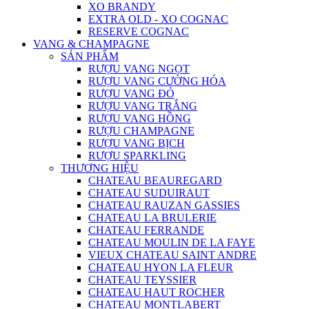
XO BRANDY
EXTRA OLD - XO COGNAC
RESERVE COGNAC
VANG & CHAMPAGNE
SẢN PHẨM
RƯỢU VANG NGỌT
RƯỢU VANG CƯỜNG HÓA
RƯỢU VANG ĐỎ
RƯỢU VANG TRẮNG
RƯỢU VANG HỒNG
RƯỢU CHAMPAGNE
RƯỢU VANG BỊCH
RƯỢU SPARKLING
THƯƠNG HIỆU
CHATEAU BEAUREGARD
CHATEAU SUDUIRAUT
CHATEAU RAUZAN GASSIES
CHATEAU LA BRULERIE
CHATEAU FERRANDE
CHATEAU MOULIN DE LA FAYE
VIEUX CHATEAU SAINT ANDRE
CHATEAU HYON LA FLEUR
CHATEAU TEYSSIER
CHATEAU HAUT ROCHER
CHATEAU MONTLABERT