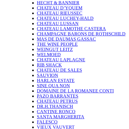
HECHT & BANNIER
CHATEAU D’YQUEM
CHATEAU RIEUSSEC
CHATEAU LUCHEY-HALD
CHATEAU LUSSAN
CHATEAU LAMOTHE CASTERA
CHAMPAGNE BARONS DE ROTHSCHILD
MAS DE DAUMAS GASSAC
THE WINE PEOPLE
WEINGUT LEITZ
WELMOED
CHATEAU LAPLAGNE
RIB SHACK
CHATEAU DE SALES
SAUVION
HARLAN ESTATE
SINE QUA NON
DOMAINE DE LA ROMANEE CONTI
PAZO BARRANTES
CHATEAU PETRUS
DR.H.THANISCH
CANTINE RONCO
SANTA MARGHERITA
FALESCO
VIEUX VAUVERT