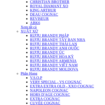
CHRISTIAN BROTHER
ROYAL DIAMANT XO
KING ARTHUR
DEAU COGNAC
REVISEUR
ABK6
Xem tất cả
XUẤT XỨ
RƯỢU BRANDY PHÁP
RƯỢU BRANDY TÂY BAN NHA
RƯỢU BRANDY THÁI LAN
RƯỢU BRANDY ANH QUỐC
RƯỢU BRANDY ÚC
RƯỢU BRANDY HOA KỲ
RƯỢU BRANDY ARMENIA
RƯỢU BRANDY VIỆT NAM
RƯỢU BRANDY MOLDOVA
Phân Hạng
V.S.O.P
VERY SPECIAL - VS COGNAC
EXTRA EXTRA OLD - XXO COGNAC
NAPOLEON COGNAC
HORS D'AGE COGNAC
EXTRA COGNAC
CUVÉE COGNAC