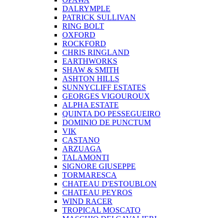
DALRYMPLE
PATRICK SULLIVAN
RING BOLT
OXFORD
ROCKFORD
CHRIS RINGLAND
EARTHWORKS
SHAW & SMITH
ASHTON HILLS
SUNNYCLIFF ESTATES
GEORGES VIGOUROUX
ALPHA ESTATE
QUINTA DO PESSEGUEIRO
DOMINIO DE PUNCTUM
VIK
CASTANO
ARZUAGA
TALAMONTI
SIGNORE GIUSEPPE
TORMARESCA
CHATEAU D'ESTOUBLON
CHATEAU PEYROS
WIND RACER
TROPICAL MOSCATO