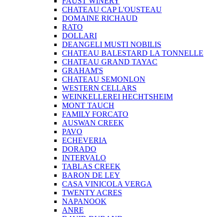
FAUST WINERY
CHATEAU CAP L'OUSTEAU
DOMAINE RICHAUD
RATO
DOLLARI
DEANGELI MUSTI NOBILIS
CHATEAU BALESTARD LA TONNELLE
CHATEAU GRAND TAYAC
GRAHAM'S
CHATEAU SEMONLON
WESTERN CELLARS
WEINKELLEREI HECHTSHEIM
MONT TAUCH
FAMILY FORCATO
AUSWAN CREEK
PAVO
ECHEVERIA
DORADO
INTERVALO
TABLAS CREEK
BARON DE LEY
CASA VINICOLA VERGA
TWENTY ACRES
NAPANOOK
ANRE