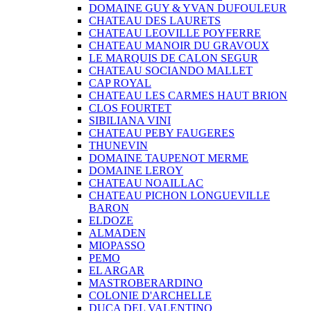
DOMAINE GUY & YVAN DUFOULEUR
CHATEAU DES LAURETS
CHATEAU LEOVILLE POYFERRE
CHATEAU MANOIR DU GRAVOUX
LE MARQUIS DE CALON SEGUR
CHATEAU SOCIANDO MALLET
CAP ROYAL
CHATEAU LES CARMES HAUT BRION
CLOS FOURTET
SIBILIANA VINI
CHATEAU PEBY FAUGERES
THUNEVIN
DOMAINE TAUPENOT MERME
DOMAINE LEROY
CHATEAU NOAILLAC
CHATEAU PICHON LONGUEVILLE
BARON
ELDOZE
ALMADEN
MIOPASSO
PEMO
EL ARGAR
MASTROBERARDINO
COLONIE D'ARCHELLE
DUCA DEL VALENTINO