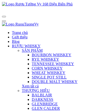
Trang chủ
Giới thiệu
Blog
RƯỢU WHISKY
SẢN PHẨM
BOURBON WHISKEY
RYE WHISKEY
TENNESSEE WHISKEY
CORN WHISKEY
WHEAT WHISKEY
SINGLE POT STILL
DOUBLE MALT WHISKY
Xem tất cả
THƯƠNG HIỆU
BALBLAIR
DARKNESS
GLENBRIDGE
GLEN CALDER