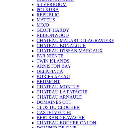
SILVERBOOM
POLKURA
REPUBLIC
MATEUS
MOJO
GEOFF HARDY
RIBBONWOOD
CHATEAU MALARTIC LAGRAVIERE
CHATEAU BONALGUE
CHATEAU D'ISSAN MARGAUX
FAR NIENTE
TWIN ISLANDS
ARNISTON BAY
DELAFINCA
BORIES AZEAU
BRUMONT
CHATEAU MONTUS
CHATEAU LA PATACHE
CHATEAU ARNAULD
DOMAINES OTT
CLOS DU CLOCHER
CASTELVECCHI
BERTRAND RAVACHE
CHATEAU ROCHER CALON
DOMINIO DE CAIR