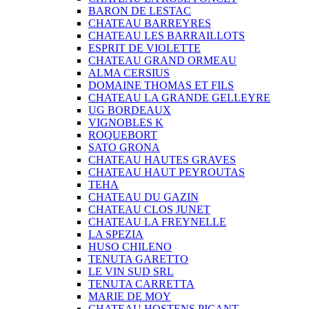
BARON DE LESTAC
CHATEAU BARREYRES
CHATEAU LES BARRAILLOTS
ESPRIT DE VIOLETTE
CHATEAU GRAND ORMEAU
ALMA CERSIUS
DOMAINE THOMAS ET FILS
CHATEAU LA GRANDE GELLEYRE
UG BORDEAUX
VIGNOBLES K
ROQUEBORT
SATO GRONA
CHATEAU HAUTES GRAVES
CHATEAU HAUT PEYROUTAS
TEHA
CHATEAU DU GAZIN
CHATEAU CLOS JUNET
CHATEAU LA FREYNELLE
LA SPEZIA
HUSO CHILENO
TENUTA GARETTO
LE VIN SUD SRL
TENUTA CARRETTA
MARIE DE MOY
CHATEAU HOSTENS PICANT