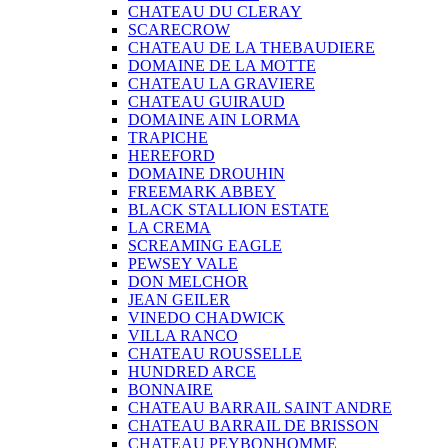
CHATEAU DU CLERAY
SCARECROW
CHATEAU DE LA THEBAUDIERE
DOMAINE DE LA MOTTE
CHATEAU LA GRAVIERE
CHATEAU GUIRAUD
DOMAINE AIN LORMA
TRAPICHE
HEREFORD
DOMAINE DROUHIN
FREEMARK ABBEY
BLACK STALLION ESTATE
LA CREMA
SCREAMING EAGLE
PEWSEY VALE
DON MELCHOR
JEAN GEILER
VINEDO CHADWICK
VILLA RANCO
CHATEAU ROUSSELLE
HUNDRED ARCE
BONNAIRE
CHATEAU BARRAIL SAINT ANDRE
CHATEAU BARRAIL DE BRISSON
CHATEAU PEYBONHOMME