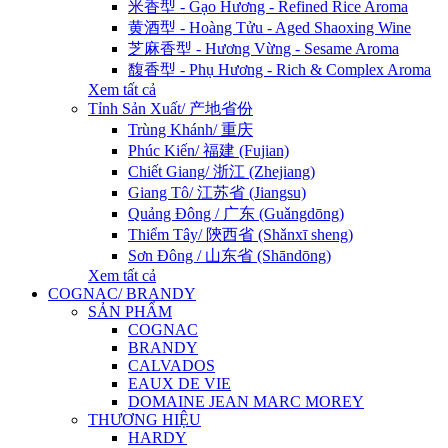
米香型 - Gạo Hương - Refined Rice Aroma
黄酒型 - Hoàng Tửu - Aged Shaoxing Wine
芝麻香型 - Hương Vừng - Sesame Aroma
馥香型 - Phụ Hương - Rich & Complex Aroma
Xem tất cả
Tỉnh Sản Xuất/ 产地省份
Trùng Khánh/ 重庆
Phúc Kiến/ 福建 (Fujian)
Chiết Giang/ 浙江 (Zhejiang)
Giang Tô/ 江苏省 (Jiangsu)
Quảng Đông / 广东 (Guǎngdōng)
Thiểm Tây/ 陝西省 (Shǎnxī sheng)
Sơn Đông / 山东省 (Shāndōng)
Xem tất cả
COGNAC/ BRANDY
SẢN PHẨM
COGNAC
BRANDY
CALVADOS
EAUX DE VIE
DOMAINE JEAN MARC MOREY
THƯƠNG HIỆU
HARDY