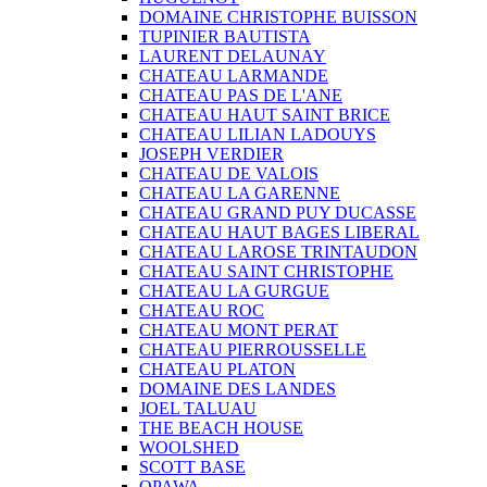
DOMAINE CHRISTOPHE BUISSON
TUPINIER BAUTISTA
LAURENT DELAUNAY
CHATEAU LARMANDE
CHATEAU PAS DE L'ANE
CHATEAU HAUT SAINT BRICE
CHATEAU LILIAN LADOUYS
JOSEPH VERDIER
CHATEAU DE VALOIS
CHATEAU LA GARENNE
CHATEAU GRAND PUY DUCASSE
CHATEAU HAUT BAGES LIBERAL
CHATEAU LAROSE TRINTAUDON
CHATEAU SAINT CHRISTOPHE
CHATEAU LA GURGUE
CHATEAU ROC
CHATEAU MONT PERAT
CHATEAU PIERROUSSELLE
CHATEAU PLATON
DOMAINE DES LANDES
JOEL TALUAU
THE BEACH HOUSE
WOOLSHED
SCOTT BASE
OPAWA