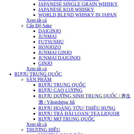
JAPANESE SINGLE GRAIN WHISKY
JAPANESE KOJI WHISKY
WORLD BLEND WHISKY IN JAPAN
Xem tất cả
Cấp Độ Sake
DAIGINJO
JUNMAI
FUTSUSHU
HONJOZO
JUNMAI GINJO
JUNMAI DAIGINJO
GINJO
Xem tất cả
RƯỢU TRUNG QUỐC
SẢN PHẨM
RƯỢU TRUNG QUỐC
RƯỢU CAO LƯƠNG
RƯỢU DƯỠNG SINH TRUNG QUỐC / 养生
酒 / Yǎngshēng Jiǔ
RƯỢU HOÀNG TỬU/ THIỆU HƯNG
RƯỢU TRÀ ĐÀI LOAN/ TEA LIQUOR
RƯỢU MƠ TRUNG QUỐC
Xem tất cả
THƯƠNG HIỆU