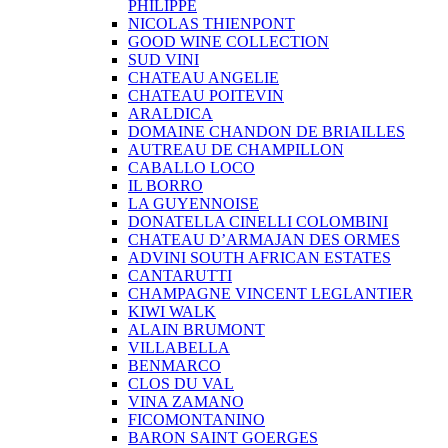
PHILIPPE
NICOLAS THIENPONT
GOOD WINE COLLECTION
SUD VINI
CHATEAU ANGELIE
CHATEAU POITEVIN
ARALDICA
DOMAINE CHANDON DE BRIAILLES
AUTREAU DE CHAMPILLON
CABALLO LOCO
IL BORRO
LA GUYENNOISE
DONATELLA CINELLI COLOMBINI
CHATEAU D’ARMAJAN DES ORMES
ADVINI SOUTH AFRICAN ESTATES
CANTARUTTI
CHAMPAGNE VINCENT LEGLANTIER
KIWI WALK
ALAIN BRUMONT
VILLABELLA
BENMARCO
CLOS DU VAL
VINA ZAMANO
FICOMONTANINO
BARON SAINT GOERGES