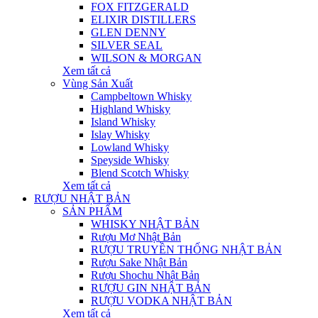
FOX FITZGERALD
ELIXIR DISTILLERS
GLEN DENNY
SILVER SEAL
WILSON & MORGAN
Xem tất cả
Vùng Sản Xuất
Campbeltown Whisky
Highland Whisky
Island Whisky
Islay Whisky
Lowland Whisky
Speyside Whisky
Blend Scotch Whisky
Xem tất cả
RƯỢU NHẬT BẢN
SẢN PHẨM
WHISKY NHẬT BẢN
Rượu Mơ Nhật Bản
RƯỢU TRUYỀN THỐNG NHẬT BẢN
Rượu Sake Nhật Bản
Rượu Shochu Nhật Bản
RƯỢU GIN NHẬT BẢN
RƯỢU VODKA NHẬT BẢN
Xem tất cả