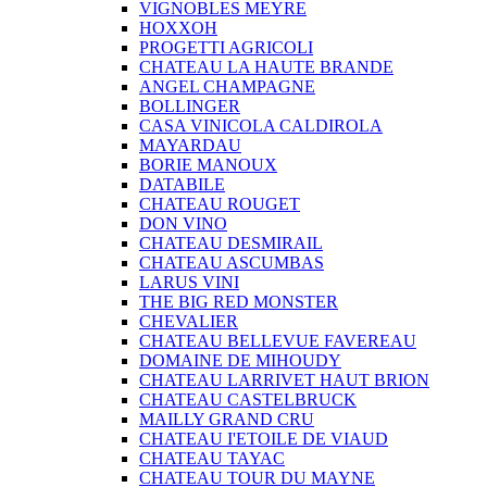
VIGNOBLES MEYRE
HOXXOH
PROGETTI AGRICOLI
CHATEAU LA HAUTE BRANDE
ANGEL CHAMPAGNE
BOLLINGER
CASA VINICOLA CALDIROLA
MAYARDAU
BORIE MANOUX
DATABILE
CHATEAU ROUGET
DON VINO
CHATEAU DESMIRAIL
CHATEAU ASCUMBAS
LARUS VINI
THE BIG RED MONSTER
CHEVALIER
CHATEAU BELLEVUE FAVEREAU
DOMAINE DE MIHOUDY
CHATEAU LARRIVET HAUT BRION
CHATEAU CASTELBRUCK
MAILLY GRAND CRU
CHATEAU I'ETOILE DE VIAUD
CHATEAU TAYAC
CHATEAU TOUR DU MAYNE