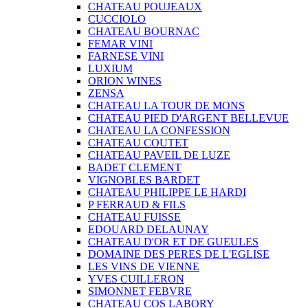
CHATEAU POUJEAUX
CUCCIOLO
CHATEAU BOURNAC
FEMAR VINI
FARNESE VINI
LUXIUM
ORION WINES
ZENSA
CHATEAU LA TOUR DE MONS
CHATEAU PIED D'ARGENT BELLEVUE
CHATEAU LA CONFESSION
CHATEAU COUTET
CHATEAU PAVEIL DE LUZE
BADET CLEMENT
VIGNOBLES BARDET
CHATEAU PHILIPPE LE HARDI
P FERRAUD & FILS
CHATEAU FUISSE
EDOUARD DELAUNAY
CHATEAU D'OR ET DE GUEULES
DOMAINE DES PERES DE L'EGLISE
LES VINS DE VIENNE
YVES CUILLERON
SIMONNET FEBVRE
CHATEAU COS LABORY