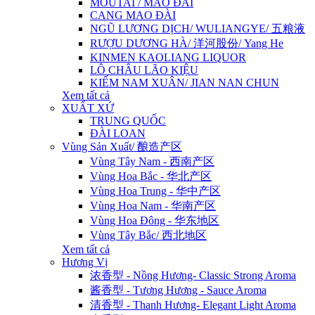
MOUTAI / MAO ĐÀI
CANG MAO ĐÀI
NGŨ LƯƠNG DỊCH/ WULIANGYE/ 五粮液
RƯỢU DƯƠNG HÀ/ 洋河股份/ Yang He
KINMEN KAOLIANG LIQUOR
LÔ CHÂU LÃO KIỆU
KIẾM NAM XUÂN/ JIAN NAN CHUN
Xem tất cả
XUẤT XỨ
TRUNG QUỐC
ĐÀI LOAN
Vùng Sản Xuất/ 酿造产区
Vùng Tây Nam - 西南产区
Vùng Hoa Bắc - 华北产区
Vùng Hoa Trung - 华中产区
Vùng Hoa Nam - 华南产区
Vùng Hoa Đông - 华东地区
Vùng Tây Bắc/ 西北地区
Xem tất cả
Hương Vị
浓香型 - Nồng Hương- Classic Strong Aroma
酱香型 - Tương Hương - Sauce Aroma
清香型 - Thanh Hương- Elegant Light Aroma