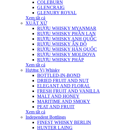
COLEBURN
GLENCRAIG
GLENURY ROYAL
Xem tất cả
XUẤT XỨ
RƯỢU WHISKY MYANMAR
RƯỢU WHISKY PHẦN LAN
RƯỢU WHISKY ANH QUỐC
RƯỢU WHISKY ẤN ĐỘ
RƯỢU WHISKY HÀN QUỐC
RƯỢU WHISKY MOLDOVA
RƯỢU WHISKY PHÁP
Xem tất cả
Hương Vị Whisky
BOTTLED-IN-BOND
DRIED FRUIT AND NUT
ELEGANT AND FLORAL
FRESH FRUIT AND VANILLA
MALT AND HONEY
MARITIME AND SMOKY
PEAT AND FRUIT
Xem tất cả
Independent Bottlings
FINEST WHISKY BERLIN
HUNTER LAING