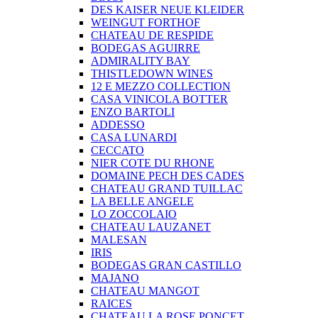
DES KAISER NEUE KLEIDER
WEINGUT FORTHOF
CHATEAU DE RESPIDE
BODEGAS AGUIRRE
ADMIRALITY BAY
THISTLEDOWN WINES
12 E MEZZO COLLECTION
CASA VINICOLA BOTTER
ENZO BARTOLI
ADDESSO
CASA LUNARDI
CECCATO
NIER COTE DU RHONE
DOMAINE PECH DES CADES
CHATEAU GRAND TUILLAC
LA BELLE ANGELE
LO ZOCCOLAIO
CHATEAU LAUZANET
MALESAN
IRIS
BODEGAS GRAN CASTILLO
MAJANO
CHATEAU MANGOT
RAICES
CHATEAU LA ROSE PONCET