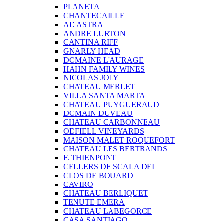
PLANETA
CHANTECAILLE
AD ASTRA
ANDRE LURTON
CANTINA RIFF
GNARLY HEAD
DOMAINE L'AURAGE
HAHN FAMILY WINES
NICOLAS JOLY
CHATEAU MERLET
VILLA SANTA MARTA
CHATEAU PUYGUERAUD
DOMAIN DUVEAU
CHATEAU CARBONNEAU
ODFIELL VINEYARDS
MAISON MALET ROQUEFORT
CHATEAU LES BERTRANDS
F. THIENPONT
CELLERS DE SCALA DEI
CLOS DE BOUARD
CAVIRO
CHATEAU BERLIQUET
TENUTE EMERA
CHATEAU LABEGORCE
CASA SANTIAGO