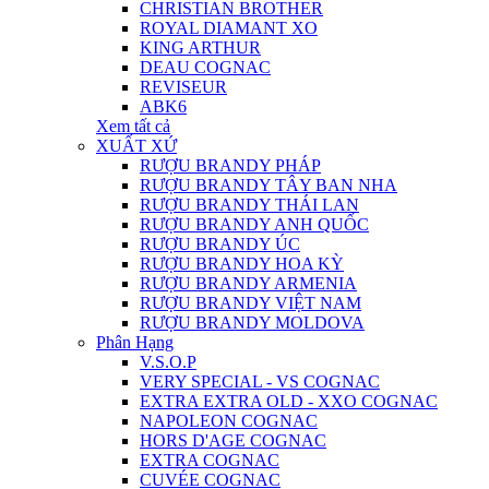
CHRISTIAN BROTHER
ROYAL DIAMANT XO
KING ARTHUR
DEAU COGNAC
REVISEUR
ABK6
Xem tất cả
XUẤT XỨ
RƯỢU BRANDY PHÁP
RƯỢU BRANDY TÂY BAN NHA
RƯỢU BRANDY THÁI LAN
RƯỢU BRANDY ANH QUỐC
RƯỢU BRANDY ÚC
RƯỢU BRANDY HOA KỲ
RƯỢU BRANDY ARMENIA
RƯỢU BRANDY VIỆT NAM
RƯỢU BRANDY MOLDOVA
Phân Hạng
V.S.O.P
VERY SPECIAL - VS COGNAC
EXTRA EXTRA OLD - XXO COGNAC
NAPOLEON COGNAC
HORS D'AGE COGNAC
EXTRA COGNAC
CUVÉE COGNAC