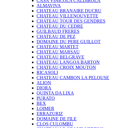
CASA VINICOLA CALDIROLA
ALMAVIVA
CHATEAU BRANAIRE DUCRU
CHATEAU VILLENOUVETTE
CHATEAU TOUR DES GENDRES
CHATEAU DU CEDRE
GUILBAUD FRERES
CHATEAU DE PEZ
DOMAINE DU PERE GUILLOT
CHATEAU MARTET
CHATEAU MARSAU
CHATEAU BELGRAVE
CHATEAU LANGOA BARTON
CHATEAU CROIX MOUTON
RICASOLI
CHATEAU CAMBON LA PELOUSE
ALION
DIORA
QUINTA DA LIXA
PURATO
BEX
LOIMER
ERRAZURIZ
DOMAINE DE I'ILE
CLOS CULOMBU