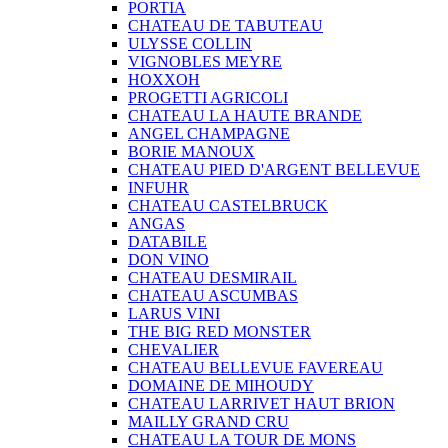
PORTIA
CHATEAU DE TABUTEAU
ULYSSE COLLIN
VIGNOBLES MEYRE
HOXXOH
PROGETTI AGRICOLI
CHATEAU LA HAUTE BRANDE
ANGEL CHAMPAGNE
BORIE MANOUX
CHATEAU PIED D'ARGENT BELLEVUE
INFUHR
CHATEAU CASTELBRUCK
ANGAS
DATABILE
DON VINO
CHATEAU DESMIRAIL
CHATEAU ASCUMBAS
LARUS VINI
THE BIG RED MONSTER
CHEVALIER
CHATEAU BELLEVUE FAVEREAU
DOMAINE DE MIHOUDY
CHATEAU LARRIVET HAUT BRION
MAILLY GRAND CRU
CHATEAU LA TOUR DE MONS