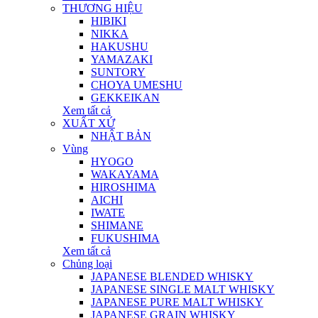
THƯƠNG HIỆU
HIBIKI
NIKKA
HAKUSHU
YAMAZAKI
SUNTORY
CHOYA UMESHU
GEKKEIKAN
Xem tất cả
XUẤT XỨ
NHẬT BẢN
Vùng
HYOGO
WAKAYAMA
HIROSHIMA
AICHI
IWATE
SHIMANE
FUKUSHIMA
Xem tất cả
Chủng loại
JAPANESE BLENDED WHISKY
JAPANESE SINGLE MALT WHISKY
JAPANESE PURE MALT WHISKY
JAPANESE GRAIN WHISKY