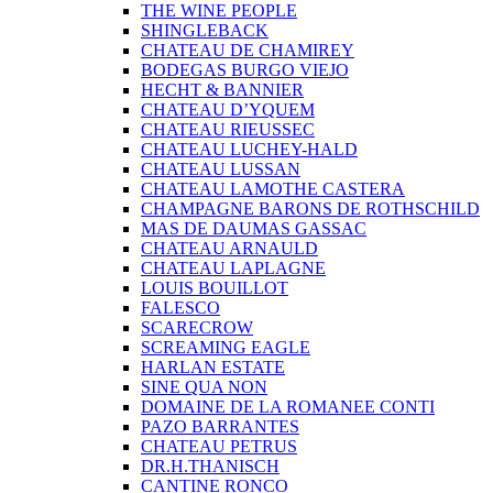
THE WINE PEOPLE
SHINGLEBACK
CHATEAU DE CHAMIREY
BODEGAS BURGO VIEJO
HECHT & BANNIER
CHATEAU D’YQUEM
CHATEAU RIEUSSEC
CHATEAU LUCHEY-HALD
CHATEAU LUSSAN
CHATEAU LAMOTHE CASTERA
CHAMPAGNE BARONS DE ROTHSCHILD
MAS DE DAUMAS GASSAC
CHATEAU ARNAULD
CHATEAU LAPLAGNE
LOUIS BOUILLOT
FALESCO
SCARECROW
SCREAMING EAGLE
HARLAN ESTATE
SINE QUA NON
DOMAINE DE LA ROMANEE CONTI
PAZO BARRANTES
CHATEAU PETRUS
DR.H.THANISCH
CANTINE RONCO