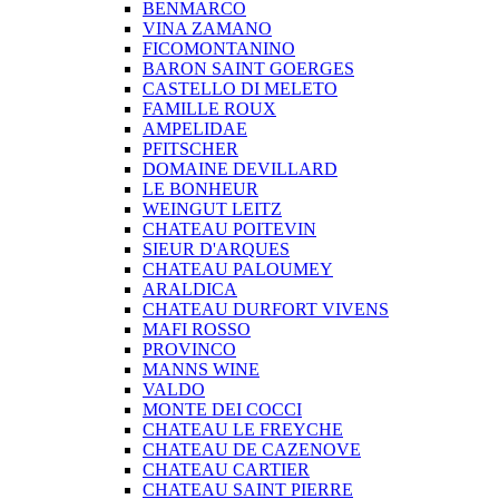
BENMARCO
VINA ZAMANO
FICOMONTANINO
BARON SAINT GOERGES
CASTELLO DI MELETO
FAMILLE ROUX
AMPELIDAE
PFITSCHER
DOMAINE DEVILLARD
LE BONHEUR
WEINGUT LEITZ
CHATEAU POITEVIN
SIEUR D'ARQUES
CHATEAU PALOUMEY
ARALDICA
CHATEAU DURFORT VIVENS
MAFI ROSSO
PROVINCO
MANNS WINE
VALDO
MONTE DEI COCCI
CHATEAU LE FREYCHE
CHATEAU DE CAZENOVE
CHATEAU CARTIER
CHATEAU SAINT PIERRE