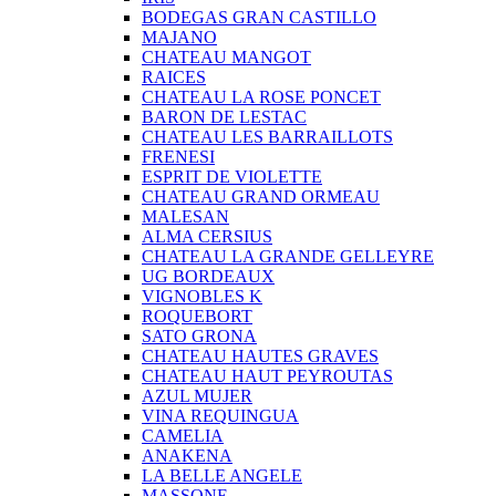
BODEGAS GRAN CASTILLO
MAJANO
CHATEAU MANGOT
RAICES
CHATEAU LA ROSE PONCET
BARON DE LESTAC
CHATEAU LES BARRAILLOTS
FRENESI
ESPRIT DE VIOLETTE
CHATEAU GRAND ORMEAU
MALESAN
ALMA CERSIUS
CHATEAU LA GRANDE GELLEYRE
UG BORDEAUX
VIGNOBLES K
ROQUEBORT
SATO GRONA
CHATEAU HAUTES GRAVES
CHATEAU HAUT PEYROUTAS
AZUL MUJER
VINA REQUINGUA
CAMELIA
ANAKENA
LA BELLE ANGELE
MASSONE