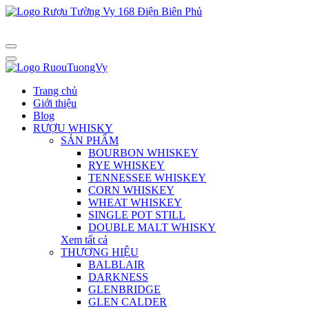
Trang chủ
Giới thiệu
Blog
RƯỢU WHISKY
SẢN PHẨM
BOURBON WHISKEY
RYE WHISKEY
TENNESSEE WHISKEY
CORN WHISKEY
WHEAT WHISKEY
SINGLE POT STILL
DOUBLE MALT WHISKY
Xem tất cả
THƯƠNG HIỆU
BALBLAIR
DARKNESS
GLENBRIDGE
GLEN CALDER