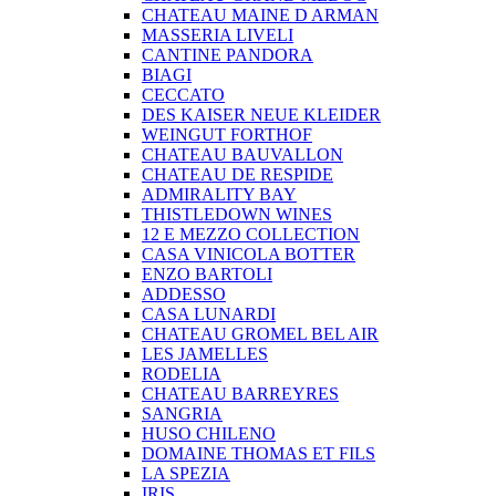
CHATEAU MAINE D ARMAN
MASSERIA LIVELI
CANTINE PANDORA
BIAGI
CECCATO
DES KAISER NEUE KLEIDER
WEINGUT FORTHOF
CHATEAU BAUVALLON
CHATEAU DE RESPIDE
ADMIRALITY BAY
THISTLEDOWN WINES
12 E MEZZO COLLECTION
CASA VINICOLA BOTTER
ENZO BARTOLI
ADDESSO
CASA LUNARDI
CHATEAU GROMEL BEL AIR
LES JAMELLES
RODELIA
CHATEAU BARREYRES
SANGRIA
HUSO CHILENO
DOMAINE THOMAS ET FILS
LA SPEZIA
IRIS