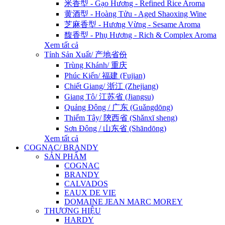
米香型 - Gạo Hương - Refined Rice Aroma
黄酒型 - Hoàng Tửu - Aged Shaoxing Wine
芝麻香型 - Hương Vừng - Sesame Aroma
馥香型 - Phụ Hương - Rich & Complex Aroma
Xem tất cả
Tỉnh Sản Xuất/ 产地省份
Trùng Khánh/ 重庆
Phúc Kiến/ 福建 (Fujian)
Chiết Giang/ 浙江 (Zhejiang)
Giang Tô/ 江苏省 (Jiangsu)
Quảng Đông / 广东 (Guǎngdōng)
Thiểm Tây/ 陝西省 (Shǎnxī sheng)
Sơn Đông / 山东省 (Shāndōng)
Xem tất cả
COGNAC/ BRANDY
SẢN PHẨM
COGNAC
BRANDY
CALVADOS
EAUX DE VIE
DOMAINE JEAN MARC MOREY
THƯƠNG HIỆU
HARDY