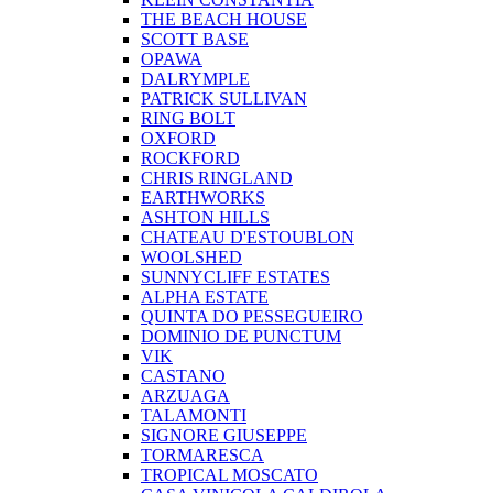
THE BEACH HOUSE
SCOTT BASE
OPAWA
DALRYMPLE
PATRICK SULLIVAN
RING BOLT
OXFORD
ROCKFORD
CHRIS RINGLAND
EARTHWORKS
ASHTON HILLS
CHATEAU D'ESTOUBLON
WOOLSHED
SUNNYCLIFF ESTATES
ALPHA ESTATE
QUINTA DO PESSEGUEIRO
DOMINIO DE PUNCTUM
VIK
CASTANO
ARZUAGA
TALAMONTI
SIGNORE GIUSEPPE
TORMARESCA
TROPICAL MOSCATO