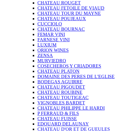
CHATEAU ROUGET
CHATEAU I'ETOILE DE VIAUD
CHATEAU TOUR DU MAYNE
CHATEAU POUJEAUX
CUCCIOLO
CHATEAU BOURNAC
FEMAR VINI
FARNESE VINI
LUXIUM
ORION WINES
ZENSA
MURVIEDRO
COSECHEROS Y CRIADORES
CHATEAU PLATON
DOMAINE DES PERES DE L'EGLISE
BODEGAS AGUIRRE
CHATEAU PIGOUDET
CHATEAU ROUBINE
CHATEAU TOUTIGEAC
VIGNOBLES BARDET
CHATEAU PHILIPPE LE HARDI
P FERRAUD & FILS
CHATEAU FUISSE
EDOUARD DELAUNAY
CHATEAU D'OR ET DE GUEULES