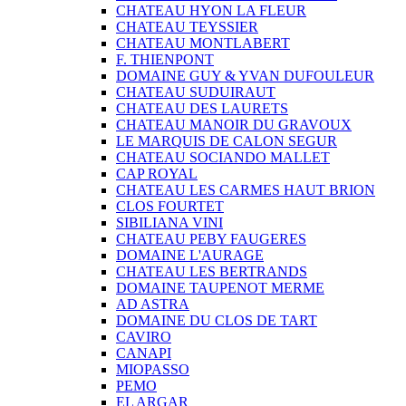
CHATEAU HYON LA FLEUR
CHATEAU TEYSSIER
CHATEAU MONTLABERT
F. THIENPONT
DOMAINE GUY & YVAN DUFOULEUR
CHATEAU SUDUIRAUT
CHATEAU DES LAURETS
CHATEAU MANOIR DU GRAVOUX
LE MARQUIS DE CALON SEGUR
CHATEAU SOCIANDO MALLET
CAP ROYAL
CHATEAU LES CARMES HAUT BRION
CLOS FOURTET
SIBILIANA VINI
CHATEAU PEBY FAUGERES
DOMAINE L'AURAGE
CHATEAU LES BERTRANDS
DOMAINE TAUPENOT MERME
AD ASTRA
DOMAINE DU CLOS DE TART
CAVIRO
CANAPI
MIOPASSO
PEMO
EL ARGAR