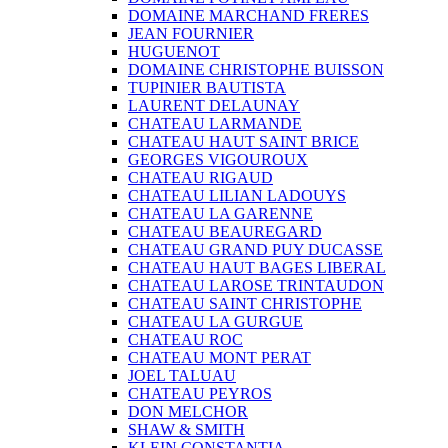
DOMAINE MARCHAND FRERES
JEAN FOURNIER
HUGUENOT
DOMAINE CHRISTOPHE BUISSON
TUPINIER BAUTISTA
LAURENT DELAUNAY
CHATEAU LARMANDE
CHATEAU HAUT SAINT BRICE
GEORGES VIGOUROUX
CHATEAU RIGAUD
CHATEAU LILIAN LADOUYS
CHATEAU LA GARENNE
CHATEAU BEAUREGARD
CHATEAU GRAND PUY DUCASSE
CHATEAU HAUT BAGES LIBERAL
CHATEAU LAROSE TRINTAUDON
CHATEAU SAINT CHRISTOPHE
CHATEAU LA GURGUE
CHATEAU ROC
CHATEAU MONT PERAT
JOEL TALUAU
CHATEAU PEYROS
DON MELCHOR
SHAW & SMITH
KLEIN CONSTANTIA