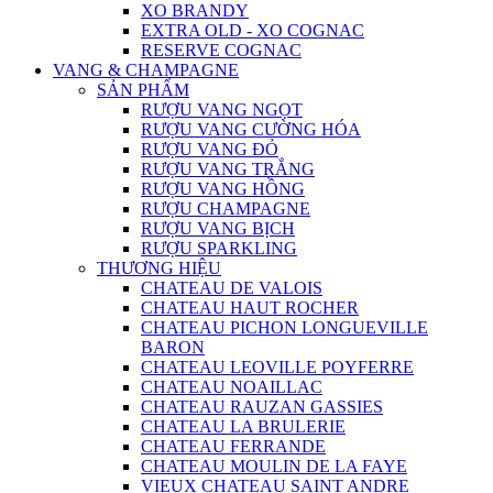
XO BRANDY
EXTRA OLD - XO COGNAC
RESERVE COGNAC
VANG & CHAMPAGNE
SẢN PHẨM
RƯỢU VANG NGỌT
RƯỢU VANG CƯỜNG HÓA
RƯỢU VANG ĐỎ
RƯỢU VANG TRẮNG
RƯỢU VANG HỒNG
RƯỢU CHAMPAGNE
RƯỢU VANG BỊCH
RƯỢU SPARKLING
THƯƠNG HIỆU
CHATEAU DE VALOIS
CHATEAU HAUT ROCHER
CHATEAU PICHON LONGUEVILLE
BARON
CHATEAU LEOVILLE POYFERRE
CHATEAU NOAILLAC
CHATEAU RAUZAN GASSIES
CHATEAU LA BRULERIE
CHATEAU FERRANDE
CHATEAU MOULIN DE LA FAYE
VIEUX CHATEAU SAINT ANDRE