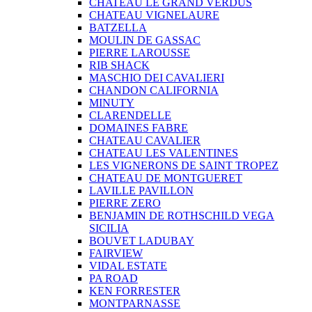
CHATEAU LE GRAND VERDUS
CHATEAU VIGNELAURE
BATZELLA
MOULIN DE GASSAC
PIERRE LAROUSSE
RIB SHACK
MASCHIO DEI CAVALIERI
CHANDON CALIFORNIA
MINUTY
CLARENDELLE
DOMAINES FABRE
CHATEAU CAVALIER
CHATEAU LES VALENTINES
LES VIGNERONS DE SAINT TROPEZ
CHATEAU DE MONTGUERET
LAVILLE PAVILLON
PIERRE ZERO
BENJAMIN DE ROTHSCHILD VEGA
SICILIA
BOUVET LADUBAY
FAIRVIEW
VIDAL ESTATE
PA ROAD
KEN FORRESTER
MONTPARNASSE