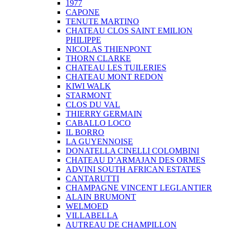
1977
CAPONE
TENUTE MARTINO
CHATEAU CLOS SAINT EMILION
PHILIPPE
NICOLAS THIENPONT
THORN CLARKE
CHATEAU LES TUILERIES
CHATEAU MONT REDON
KIWI WALK
STARMONT
CLOS DU VAL
THIERRY GERMAIN
CABALLO LOCO
IL BORRO
LA GUYENNOISE
DONATELLA CINELLI COLOMBINI
CHATEAU D’ARMAJAN DES ORMES
ADVINI SOUTH AFRICAN ESTATES
CANTARUTTI
CHAMPAGNE VINCENT LEGLANTIER
ALAIN BRUMONT
WELMOED
VILLABELLA
AUTREAU DE CHAMPILLON