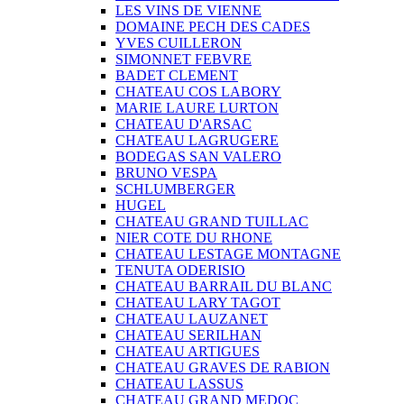
LES VINS DE VIENNE
DOMAINE PECH DES CADES
YVES CUILLERON
SIMONNET FEBVRE
BADET CLEMENT
CHATEAU COS LABORY
MARIE LAURE LURTON
CHATEAU D'ARSAC
CHATEAU LAGRUGERE
BODEGAS SAN VALERO
BRUNO VESPA
SCHLUMBERGER
HUGEL
CHATEAU GRAND TUILLAC
NIER COTE DU RHONE
CHATEAU LESTAGE MONTAGNE
TENUTA ODERISIO
CHATEAU BARRAIL DU BLANC
CHATEAU LARY TAGOT
CHATEAU LAUZANET
CHATEAU SERILHAN
CHATEAU ARTIGUES
CHATEAU GRAVES DE RABION
CHATEAU LASSUS
CHATEAU GRAND MEDOC