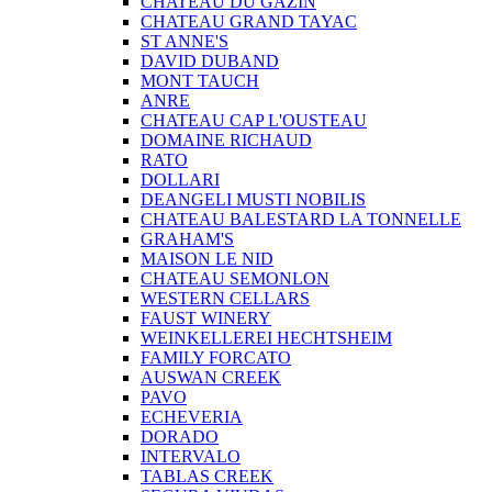
CHATEAU DU GAZIN
CHATEAU GRAND TAYAC
ST ANNE'S
DAVID DUBAND
MONT TAUCH
ANRE
CHATEAU CAP L'OUSTEAU
DOMAINE RICHAUD
RATO
DOLLARI
DEANGELI MUSTI NOBILIS
CHATEAU BALESTARD LA TONNELLE
GRAHAM'S
MAISON LE NID
CHATEAU SEMONLON
WESTERN CELLARS
FAUST WINERY
WEINKELLEREI HECHTSHEIM
FAMILY FORCATO
AUSWAN CREEK
PAVO
ECHEVERIA
DORADO
INTERVALO
TABLAS CREEK