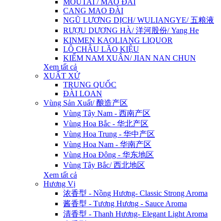
MOUTAI / MAO ĐÀI
CANG MAO ĐÀI
NGŨ LƯƠNG DỊCH/ WULIANGYE/ 五粮液
RƯỢU DƯƠNG HÀ/ 洋河股份/ Yang He
KINMEN KAOLIANG LIQUOR
LÔ CHÂU LÃO KIỆU
KIẾM NAM XUÂN/ JIAN NAN CHUN
Xem tất cả
XUẤT XỨ
TRUNG QUỐC
ĐÀI LOAN
Vùng Sản Xuất/ 酿造产区
Vùng Tây Nam - 西南产区
Vùng Hoa Bắc - 华北产区
Vùng Hoa Trung - 华中产区
Vùng Hoa Nam - 华南产区
Vùng Hoa Đông - 华东地区
Vùng Tây Bắc/ 西北地区
Xem tất cả
Hương Vị
浓香型 - Nồng Hương- Classic Strong Aroma
酱香型 - Tương Hương - Sauce Aroma
清香型 - Thanh Hương- Elegant Light Aroma