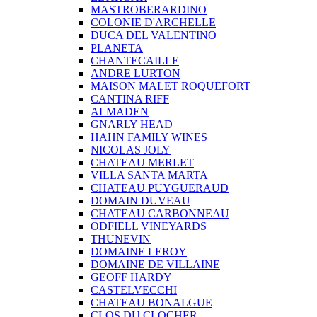
MASTROBERARDINO
COLONIE D'ARCHELLE
DUCA DEL VALENTINO
PLANETA
CHANTECAILLE
ANDRE LURTON
MAISON MALET ROQUEFORT
CANTINA RIFF
ALMADEN
GNARLY HEAD
HAHN FAMILY WINES
NICOLAS JOLY
CHATEAU MERLET
VILLA SANTA MARTA
CHATEAU PUYGUERAUD
DOMAIN DUVEAU
CHATEAU CARBONNEAU
ODFIELL VINEYARDS
THUNEVIN
DOMAINE LEROY
DOMAINE DE VILLAINE
GEOFF HARDY
CASTELVECCHI
CHATEAU BONALGUE
CLOS DU CLOCHER