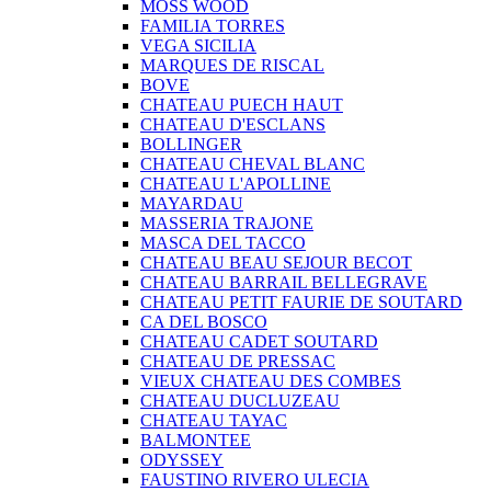
MOSS WOOD
FAMILIA TORRES
VEGA SICILIA
MARQUES DE RISCAL
BOVE
CHATEAU PUECH HAUT
CHATEAU D'ESCLANS
BOLLINGER
CHATEAU CHEVAL BLANC
CHATEAU L'APOLLINE
MAYARDAU
MASSERIA TRAJONE
MASCA DEL TACCO
CHATEAU BEAU SEJOUR BECOT
CHATEAU BARRAIL BELLEGRAVE
CHATEAU PETIT FAURIE DE SOUTARD
CA DEL BOSCO
CHATEAU CADET SOUTARD
CHATEAU DE PRESSAC
VIEUX CHATEAU DES COMBES
CHATEAU DUCLUZEAU
CHATEAU TAYAC
BALMONTEE
ODYSSEY
FAUSTINO RIVERO ULECIA