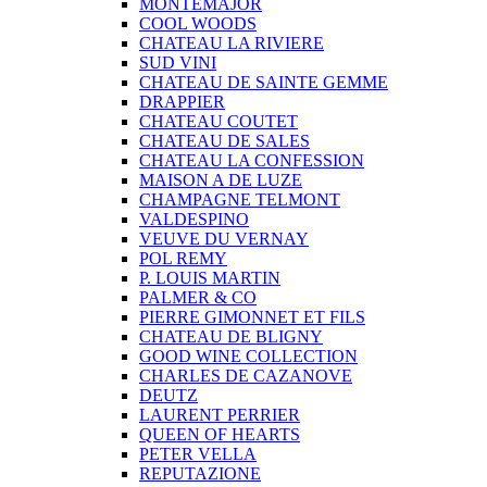
MONTEMAJOR
COOL WOODS
CHATEAU LA RIVIERE
SUD VINI
CHATEAU DE SAINTE GEMME
DRAPPIER
CHATEAU COUTET
CHATEAU DE SALES
CHATEAU LA CONFESSION
MAISON A DE LUZE
CHAMPAGNE TELMONT
VALDESPINO
VEUVE DU VERNAY
POL REMY
P. LOUIS MARTIN
PALMER & CO
PIERRE GIMONNET ET FILS
CHATEAU DE BLIGNY
GOOD WINE COLLECTION
CHARLES DE CAZANOVE
DEUTZ
LAURENT PERRIER
QUEEN OF HEARTS
PETER VELLA
REPUTAZIONE