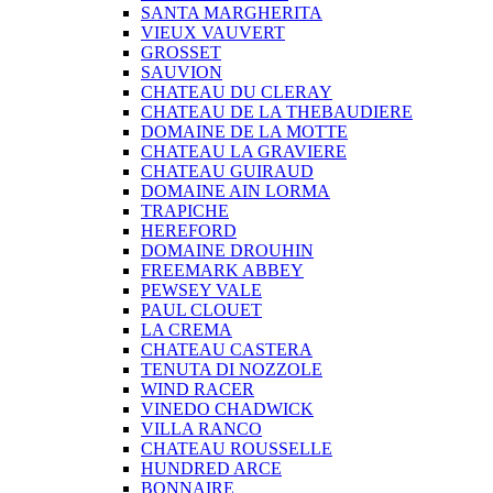
SANTA MARGHERITA
VIEUX VAUVERT
GROSSET
SAUVION
CHATEAU DU CLERAY
CHATEAU DE LA THEBAUDIERE
DOMAINE DE LA MOTTE
CHATEAU LA GRAVIERE
CHATEAU GUIRAUD
DOMAINE AIN LORMA
TRAPICHE
HEREFORD
DOMAINE DROUHIN
FREEMARK ABBEY
PEWSEY VALE
PAUL CLOUET
LA CREMA
CHATEAU CASTERA
TENUTA DI NOZZOLE
WIND RACER
VINEDO CHADWICK
VILLA RANCO
CHATEAU ROUSSELLE
HUNDRED ARCE
BONNAIRE