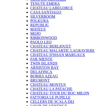
TENUTE EMERA
CHATEAU LABEGORCE
CASA SANTIAGO
SILVERBOOM
POLKURA
REPUBLIC
MATEUS
MOJO
RIBBONWOOD
PAOLO LEO
CHATEAU BERLIQUET
CHATEAU MALARTIC LAGRAVIERE
CHATEAU D'ISSAN MARGAUX
FAR NIENTE
TWIN ISLANDS
ARNISTON BAY
DELAFINCA
BORIES AZEAU
BRUMONT
CHATEAU MONTUS
CHATEAU LA PATACHE
CHATEAU TOUR DU ROC MILON
FATTORIA LE PUPILLE
CELLERS DE SCALA DEI
LOUIS DE VENENGE