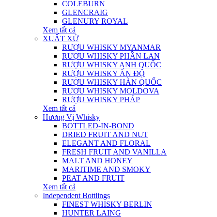
COLEBURN
GLENCRAIG
GLENURY ROYAL
Xem tất cả
XUẤT XỨ
RƯỢU WHISKY MYANMAR
RƯỢU WHISKY PHẦN LAN
RƯỢU WHISKY ANH QUỐC
RƯỢU WHISKY ẤN ĐỘ
RƯỢU WHISKY HÀN QUỐC
RƯỢU WHISKY MOLDOVA
RƯỢU WHISKY PHÁP
Xem tất cả
Hương Vị Whisky
BOTTLED-IN-BOND
DRIED FRUIT AND NUT
ELEGANT AND FLORAL
FRESH FRUIT AND VANILLA
MALT AND HONEY
MARITIME AND SMOKY
PEAT AND FRUIT
Xem tất cả
Independent Bottlings
FINEST WHISKY BERLIN
HUNTER LAING