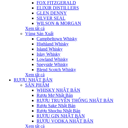
FOX FITZGERALD
ELIXIR DISTILLERS
GLEN DENNY
SILVER SEAL
WILSON & MORGAN
Xem tất cả
Vùng Sản Xuất
Campbeltown Whisky
Highland Whisky
Island Whisky
Islay Whisky
Lowland Whisky
Speyside Whisky
Blend Scotch Whisky
Xem tất cả
RƯỢU NHẬT BẢN
SẢN PHẨM
WHISKY NHẬT BẢN
Rượu Mơ Nhật Bản
RƯỢU TRUYỀN THỐNG NHẬT BẢN
Rượu Sake Nhật Bản
Rượu Shochu Nhật Bản
RƯỢU GIN NHẬT BẢN
RƯỢU VODKA NHẬT BẢN
Xem tất cả