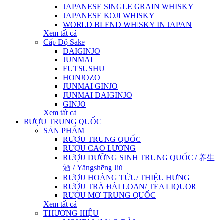
JAPANESE SINGLE GRAIN WHISKY
JAPANESE KOJI WHISKY
WORLD BLEND WHISKY IN JAPAN
Xem tất cả
Cấp Độ Sake
DAIGINJO
JUNMAI
FUTSUSHU
HONJOZO
JUNMAI GINJO
JUNMAI DAIGINJO
GINJO
Xem tất cả
RƯỢU TRUNG QUỐC
SẢN PHẨM
RƯỢU TRUNG QUỐC
RƯỢU CAO LƯƠNG
RƯỢU DƯỠNG SINH TRUNG QUỐC / 养生
酒 / Yǎngshēng Jiǔ
RƯỢU HOÀNG TỬU/ THIỆU HƯNG
RƯỢU TRÀ ĐÀI LOAN/ TEA LIQUOR
RƯỢU MƠ TRUNG QUỐC
Xem tất cả
THƯƠNG HIỆU