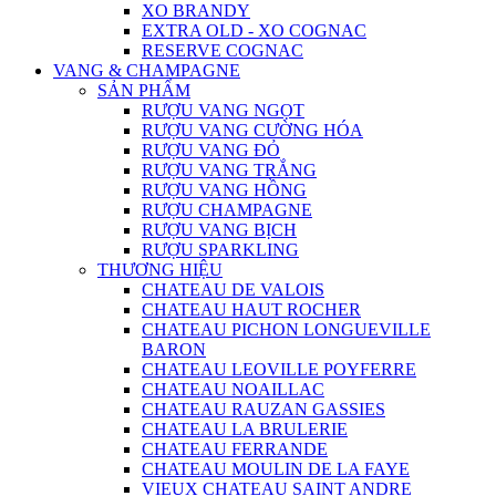
XO BRANDY
EXTRA OLD - XO COGNAC
RESERVE COGNAC
VANG & CHAMPAGNE
SẢN PHẨM
RƯỢU VANG NGỌT
RƯỢU VANG CƯỜNG HÓA
RƯỢU VANG ĐỎ
RƯỢU VANG TRẮNG
RƯỢU VANG HỒNG
RƯỢU CHAMPAGNE
RƯỢU VANG BỊCH
RƯỢU SPARKLING
THƯƠNG HIỆU
CHATEAU DE VALOIS
CHATEAU HAUT ROCHER
CHATEAU PICHON LONGUEVILLE
BARON
CHATEAU LEOVILLE POYFERRE
CHATEAU NOAILLAC
CHATEAU RAUZAN GASSIES
CHATEAU LA BRULERIE
CHATEAU FERRANDE
CHATEAU MOULIN DE LA FAYE
VIEUX CHATEAU SAINT ANDRE