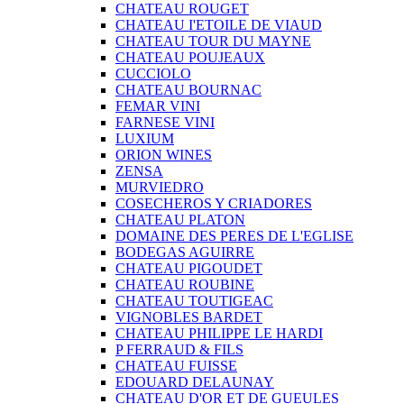
CHATEAU ROUGET
CHATEAU I'ETOILE DE VIAUD
CHATEAU TOUR DU MAYNE
CHATEAU POUJEAUX
CUCCIOLO
CHATEAU BOURNAC
FEMAR VINI
FARNESE VINI
LUXIUM
ORION WINES
ZENSA
MURVIEDRO
COSECHEROS Y CRIADORES
CHATEAU PLATON
DOMAINE DES PERES DE L'EGLISE
BODEGAS AGUIRRE
CHATEAU PIGOUDET
CHATEAU ROUBINE
CHATEAU TOUTIGEAC
VIGNOBLES BARDET
CHATEAU PHILIPPE LE HARDI
P FERRAUD & FILS
CHATEAU FUISSE
EDOUARD DELAUNAY
CHATEAU D'OR ET DE GUEULES