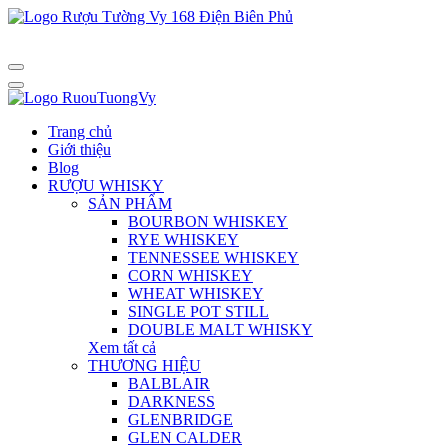
Trang chủ
Giới thiệu
Blog
RƯỢU WHISKY
SẢN PHẨM
BOURBON WHISKEY
RYE WHISKEY
TENNESSEE WHISKEY
CORN WHISKEY
WHEAT WHISKEY
SINGLE POT STILL
DOUBLE MALT WHISKY
Xem tất cả
THƯƠNG HIỆU
BALBLAIR
DARKNESS
GLENBRIDGE
GLEN CALDER