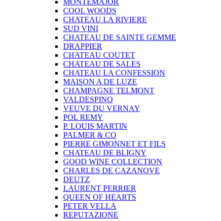
MONTEMAJOR
COOL WOODS
CHATEAU LA RIVIERE
SUD VINI
CHATEAU DE SAINTE GEMME
DRAPPIER
CHATEAU COUTET
CHATEAU DE SALES
CHATEAU LA CONFESSION
MAISON A DE LUZE
CHAMPAGNE TELMONT
VALDESPINO
VEUVE DU VERNAY
POL REMY
P. LOUIS MARTIN
PALMER & CO
PIERRE GIMONNET ET FILS
CHATEAU DE BLIGNY
GOOD WINE COLLECTION
CHARLES DE CAZANOVE
DEUTZ
LAURENT PERRIER
QUEEN OF HEARTS
PETER VELLA
REPUTAZIONE