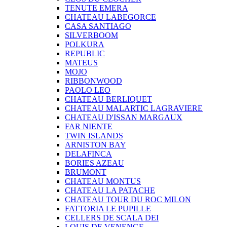
TENUTE EMERA
CHATEAU LABEGORCE
CASA SANTIAGO
SILVERBOOM
POLKURA
REPUBLIC
MATEUS
MOJO
RIBBONWOOD
PAOLO LEO
CHATEAU BERLIQUET
CHATEAU MALARTIC LAGRAVIERE
CHATEAU D'ISSAN MARGAUX
FAR NIENTE
TWIN ISLANDS
ARNISTON BAY
DELAFINCA
BORIES AZEAU
BRUMONT
CHATEAU MONTUS
CHATEAU LA PATACHE
CHATEAU TOUR DU ROC MILON
FATTORIA LE PUPILLE
CELLERS DE SCALA DEI
LOUIS DE VENENGE