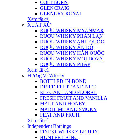
COLEBURN
GLENCRAIG
GLENURY ROYAL
Xem tất cả
XUẤT XỨ
RƯỢU WHISKY MYANMAR
RƯỢU WHISKY PHẦN LAN
RƯỢU WHISKY ANH QUỐC
RƯỢU WHISKY ẤN ĐỘ
RƯỢU WHISKY HÀN QUỐC
RƯỢU WHISKY MOLDOVA
RƯỢU WHISKY PHÁP
Xem tất cả
Hương Vị Whisky
BOTTLED-IN-BOND
DRIED FRUIT AND NUT
ELEGANT AND FLORAL
FRESH FRUIT AND VANILLA
MALT AND HONEY
MARITIME AND SMOKY
PEAT AND FRUIT
Xem tất cả
Independent Bottlings
FINEST WHISKY BERLIN
HUNTER LAING