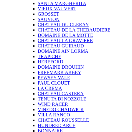
SANTA MARGHERITA
VIEUX VAUVERT
GROSSET
SAUVION
CHATEAU DU CLERAY
CHATEAU DE LA THEBAUDIERE
DOMAINE DE LA MOTTE
CHATEAU LA GRAVIERE
CHATEAU GUIRAUD
DOMAINE AIN LORMA
TRAPICHE
HEREFORD
DOMAINE DROUHIN
FREEMARK ABBEY
PEWSEY VALE
PAUL CLOUET
LA CREMA
CHATEAU CASTERA
TENUTA DI NOZZOLE
WIND RACER
VINEDO CHADWICK
VILLA RANCO
CHATEAU ROUSSELLE
HUNDRED ARCE
BONNAIRE