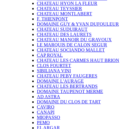
CHATEAU HYON LA FLEUR
CHATEAU TEYSSIER
CHATEAU MONTLABERT
F. THIENPONT
DOMAINE GUY & YVAN DUFOULEUR
CHATEAU SUDUIRAUT
CHATEAU DES LAURETS
CHATEAU MANOIR DU GRAVOUX
LE MARQUIS DE CALON SEGUR
CHATEAU SOCIANDO MALLET
CAP ROYAL
CHATEAU LES CARMES HAUT BRION
CLOS FOURTET
SIBILIANA VINI
CHATEAU PEBY FAUGERES
DOMAINE L'AURAGE
CHATEAU LES BERTRANDS
DOMAINE TAUPENOT MERME
AD ASTRA
DOMAINE DU CLOS DE TART
CAVIRO
CANAPI
MIOPASSO
PEMO
EL ARGAR