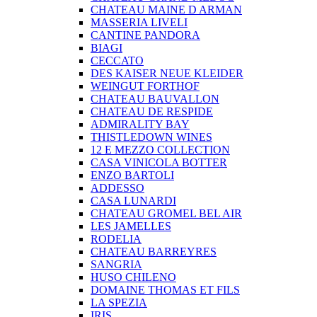
CHATEAU MAINE D ARMAN
MASSERIA LIVELI
CANTINE PANDORA
BIAGI
CECCATO
DES KAISER NEUE KLEIDER
WEINGUT FORTHOF
CHATEAU BAUVALLON
CHATEAU DE RESPIDE
ADMIRALITY BAY
THISTLEDOWN WINES
12 E MEZZO COLLECTION
CASA VINICOLA BOTTER
ENZO BARTOLI
ADDESSO
CASA LUNARDI
CHATEAU GROMEL BEL AIR
LES JAMELLES
RODELIA
CHATEAU BARREYRES
SANGRIA
HUSO CHILENO
DOMAINE THOMAS ET FILS
LA SPEZIA
IRIS