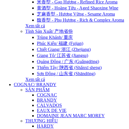
米香型 - Gạo Hương - Refined Rice Aroma
黄酒型 - Hoàng Tửu - Aged Shaoxing Wine
芝麻香型 - Hương Vừng - Sesame Aroma
馥香型 - Phụ Hương - Rich & Complex Aroma
Xem tất cả
Tỉnh Sản Xuất/ 产地省份
Trùng Khánh/ 重庆
Phúc Kiến/ 福建 (Fujian)
Chiết Giang/ 浙江 (Zhejiang)
Giang Tô/ 江苏省 (Jiangsu)
Quảng Đông / 广东 (Guǎngdōng)
Thiểm Tây/ 陝西省 (Shǎnxī sheng)
Sơn Đông / 山东省 (Shāndōng)
Xem tất cả
COGNAC/ BRANDY
SẢN PHẨM
COGNAC
BRANDY
CALVADOS
EAUX DE VIE
DOMAINE JEAN MARC MOREY
THƯƠNG HIỆU
HARDY