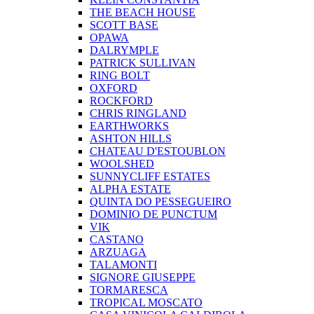
THE BEACH HOUSE
SCOTT BASE
OPAWA
DALRYMPLE
PATRICK SULLIVAN
RING BOLT
OXFORD
ROCKFORD
CHRIS RINGLAND
EARTHWORKS
ASHTON HILLS
CHATEAU D'ESTOUBLON
WOOLSHED
SUNNYCLIFF ESTATES
ALPHA ESTATE
QUINTA DO PESSEGUEIRO
DOMINIO DE PUNCTUM
VIK
CASTANO
ARZUAGA
TALAMONTI
SIGNORE GIUSEPPE
TORMARESCA
TROPICAL MOSCATO