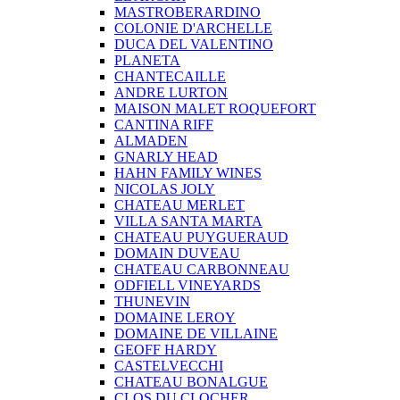
MASTROBERARDINO
COLONIE D'ARCHELLE
DUCA DEL VALENTINO
PLANETA
CHANTECAILLE
ANDRE LURTON
MAISON MALET ROQUEFORT
CANTINA RIFF
ALMADEN
GNARLY HEAD
HAHN FAMILY WINES
NICOLAS JOLY
CHATEAU MERLET
VILLA SANTA MARTA
CHATEAU PUYGUERAUD
DOMAIN DUVEAU
CHATEAU CARBONNEAU
ODFIELL VINEYARDS
THUNEVIN
DOMAINE LEROY
DOMAINE DE VILLAINE
GEOFF HARDY
CASTELVECCHI
CHATEAU BONALGUE
CLOS DU CLOCHER