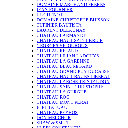
DOMAINE MARCHAND FRERES
JEAN FOURNIER
HUGUENOT
DOMAINE CHRISTOPHE BUISSON
TUPINIER BAUTISTA
LAURENT DELAUNAY
CHATEAU LARMANDE
CHATEAU HAUT SAINT BRICE
GEORGES VIGOUROUX
CHATEAU RIGAUD
CHATEAU LILIAN LADOUYS
CHATEAU LA GARENNE
CHATEAU BEAUREGARD
CHATEAU GRAND PUY DUCASSE
CHATEAU HAUT BAGES LIBERAL
CHATEAU LAROSE TRINTAUDON
CHATEAU SAINT CHRISTOPHE
CHATEAU LA GURGUE
CHATEAU ROC
CHATEAU MONT PERAT
JOEL TALUAU
CHATEAU PEYROS
DON MELCHOR
SHAW & SMITH
KLEIN CONSTANTIA