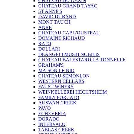
CHATEAU DU GAZIN
CHATEAU GRAND TAYAC
ST ANNE'S
DAVID DUBAND
MONT TAUCH
ANRE
CHATEAU CAP L'OUSTEAU
DOMAINE RICHAUD
RATO
DOLLARI
DEANGELI MUSTI NOBILIS
CHATEAU BALESTARD LA TONNELLE
GRAHAM'S
MAISON LE NID
CHATEAU SEMONLON
WESTERN CELLARS
FAUST WINERY
WEINKELLEREI HECHTSHEIM
FAMILY FORCATO
AUSWAN CREEK
PAVO
ECHEVERIA
DORADO
INTERVALO
TABLAS CREEK