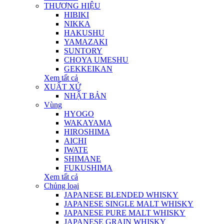
THƯƠNG HIỆU
HIBIKI
NIKKA
HAKUSHU
YAMAZAKI
SUNTORY
CHOYA UMESHU
GEKKEIKAN
Xem tất cả
XUẤT XỨ
NHẬT BẢN
Vùng
HYOGO
WAKAYAMA
HIROSHIMA
AICHI
IWATE
SHIMANE
FUKUSHIMA
Xem tất cả
Chủng loại
JAPANESE BLENDED WHISKY
JAPANESE SINGLE MALT WHISKY
JAPANESE PURE MALT WHISKY
JAPANESE GRAIN WHISKY