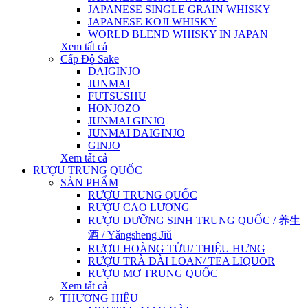
JAPANESE SINGLE GRAIN WHISKY
JAPANESE KOJI WHISKY
WORLD BLEND WHISKY IN JAPAN
Xem tất cả
Cấp Độ Sake
DAIGINJO
JUNMAI
FUTSUSHU
HONJOZO
JUNMAI GINJO
JUNMAI DAIGINJO
GINJO
Xem tất cả
RƯỢU TRUNG QUỐC
SẢN PHẨM
RƯỢU TRUNG QUỐC
RƯỢU CAO LƯƠNG
RƯỢU DƯỠNG SINH TRUNG QUỐC / 养生
酒 / Yǎngshēng Jiǔ
RƯỢU HOÀNG TỬU/ THIỆU HƯNG
RƯỢU TRÀ ĐÀI LOAN/ TEA LIQUOR
RƯỢU MƠ TRUNG QUỐC
Xem tất cả
THƯƠNG HIỆU