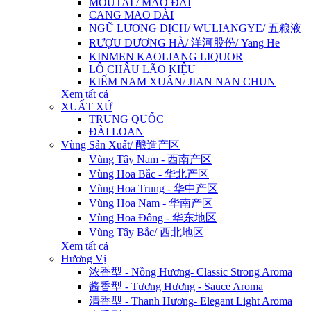
MOUTAI / MAO ĐÀI
CANG MAO ĐÀI
NGŨ LƯƠNG DỊCH/ WULIANGYE/ 五粮液
RƯỢU DƯƠNG HÀ/ 洋河股份/ Yang He
KINMEN KAOLIANG LIQUOR
LÔ CHÂU LÃO KIỆU
KIẾM NAM XUÂN/ JIAN NAN CHUN
Xem tất cả
XUẤT XỨ
TRUNG QUỐC
ĐÀI LOAN
Vùng Sản Xuất/ 酿造产区
Vùng Tây Nam - 西南产区
Vùng Hoa Bắc - 华北产区
Vùng Hoa Trung - 华中产区
Vùng Hoa Nam - 华南产区
Vùng Hoa Đông - 华东地区
Vùng Tây Bắc/ 西北地区
Xem tất cả
Hương Vị
浓香型 - Nồng Hương- Classic Strong Aroma
酱香型 - Tương Hương - Sauce Aroma
清香型 - Thanh Hương- Elegant Light Aroma