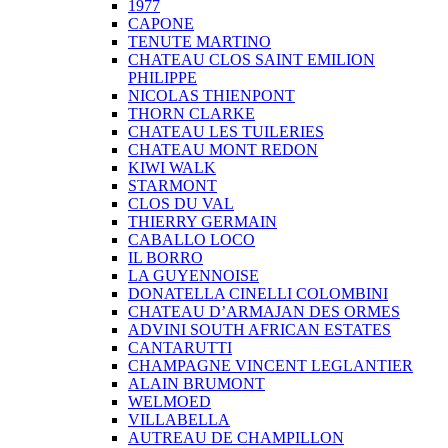
1977
CAPONE
TENUTE MARTINO
CHATEAU CLOS SAINT EMILION
PHILIPPE
NICOLAS THIENPONT
THORN CLARKE
CHATEAU LES TUILERIES
CHATEAU MONT REDON
KIWI WALK
STARMONT
CLOS DU VAL
THIERRY GERMAIN
CABALLO LOCO
IL BORRO
LA GUYENNOISE
DONATELLA CINELLI COLOMBINI
CHATEAU D’ARMAJAN DES ORMES
ADVINI SOUTH AFRICAN ESTATES
CANTARUTTI
CHAMPAGNE VINCENT LEGLANTIER
ALAIN BRUMONT
WELMOED
VILLABELLA
AUTREAU DE CHAMPILLON