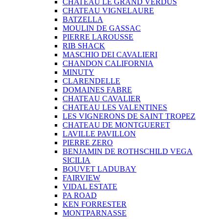
CHATEAU LE GRAND VERDUS
CHATEAU VIGNELAURE
BATZELLA
MOULIN DE GASSAC
PIERRE LAROUSSE
RIB SHACK
MASCHIO DEI CAVALIERI
CHANDON CALIFORNIA
MINUTY
CLARENDELLE
DOMAINES FABRE
CHATEAU CAVALIER
CHATEAU LES VALENTINES
LES VIGNERONS DE SAINT TROPEZ
CHATEAU DE MONTGUERET
LAVILLE PAVILLON
PIERRE ZERO
BENJAMIN DE ROTHSCHILD VEGA
SICILIA
BOUVET LADUBAY
FAIRVIEW
VIDAL ESTATE
PA ROAD
KEN FORRESTER
MONTPARNASSE