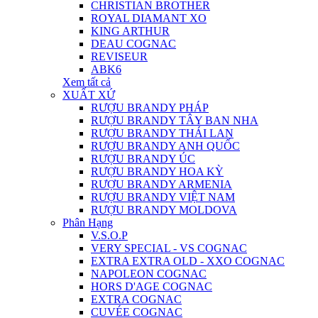
CHRISTIAN BROTHER
ROYAL DIAMANT XO
KING ARTHUR
DEAU COGNAC
REVISEUR
ABK6
Xem tất cả
XUẤT XỨ
RƯỢU BRANDY PHÁP
RƯỢU BRANDY TÂY BAN NHA
RƯỢU BRANDY THÁI LAN
RƯỢU BRANDY ANH QUỐC
RƯỢU BRANDY ÚC
RƯỢU BRANDY HOA KỲ
RƯỢU BRANDY ARMENIA
RƯỢU BRANDY VIỆT NAM
RƯỢU BRANDY MOLDOVA
Phân Hạng
V.S.O.P
VERY SPECIAL - VS COGNAC
EXTRA EXTRA OLD - XXO COGNAC
NAPOLEON COGNAC
HORS D'AGE COGNAC
EXTRA COGNAC
CUVÉE COGNAC