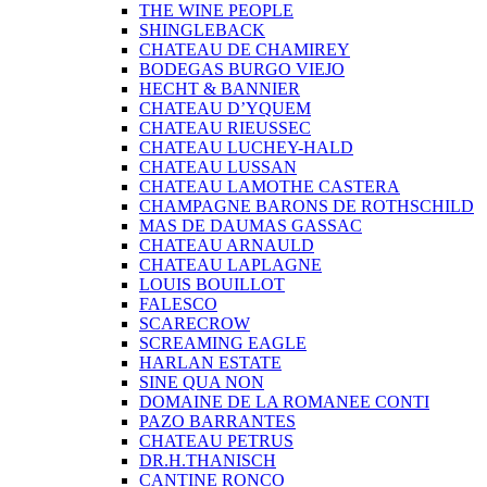
THE WINE PEOPLE
SHINGLEBACK
CHATEAU DE CHAMIREY
BODEGAS BURGO VIEJO
HECHT & BANNIER
CHATEAU D’YQUEM
CHATEAU RIEUSSEC
CHATEAU LUCHEY-HALD
CHATEAU LUSSAN
CHATEAU LAMOTHE CASTERA
CHAMPAGNE BARONS DE ROTHSCHILD
MAS DE DAUMAS GASSAC
CHATEAU ARNAULD
CHATEAU LAPLAGNE
LOUIS BOUILLOT
FALESCO
SCARECROW
SCREAMING EAGLE
HARLAN ESTATE
SINE QUA NON
DOMAINE DE LA ROMANEE CONTI
PAZO BARRANTES
CHATEAU PETRUS
DR.H.THANISCH
CANTINE RONCO