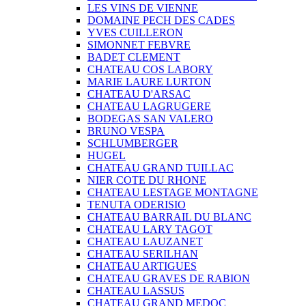
LES VINS DE VIENNE
DOMAINE PECH DES CADES
YVES CUILLERON
SIMONNET FEBVRE
BADET CLEMENT
CHATEAU COS LABORY
MARIE LAURE LURTON
CHATEAU D'ARSAC
CHATEAU LAGRUGERE
BODEGAS SAN VALERO
BRUNO VESPA
SCHLUMBERGER
HUGEL
CHATEAU GRAND TUILLAC
NIER COTE DU RHONE
CHATEAU LESTAGE MONTAGNE
TENUTA ODERISIO
CHATEAU BARRAIL DU BLANC
CHATEAU LARY TAGOT
CHATEAU LAUZANET
CHATEAU SERILHAN
CHATEAU ARTIGUES
CHATEAU GRAVES DE RABION
CHATEAU LASSUS
CHATEAU GRAND MEDOC