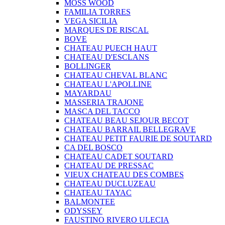
MOSS WOOD
FAMILIA TORRES
VEGA SICILIA
MARQUES DE RISCAL
BOVE
CHATEAU PUECH HAUT
CHATEAU D'ESCLANS
BOLLINGER
CHATEAU CHEVAL BLANC
CHATEAU L'APOLLINE
MAYARDAU
MASSERIA TRAJONE
MASCA DEL TACCO
CHATEAU BEAU SEJOUR BECOT
CHATEAU BARRAIL BELLEGRAVE
CHATEAU PETIT FAURIE DE SOUTARD
CA DEL BOSCO
CHATEAU CADET SOUTARD
CHATEAU DE PRESSAC
VIEUX CHATEAU DES COMBES
CHATEAU DUCLUZEAU
CHATEAU TAYAC
BALMONTEE
ODYSSEY
FAUSTINO RIVERO ULECIA