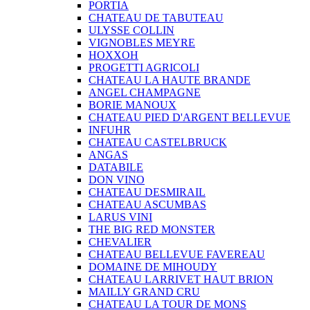
PORTIA
CHATEAU DE TABUTEAU
ULYSSE COLLIN
VIGNOBLES MEYRE
HOXXOH
PROGETTI AGRICOLI
CHATEAU LA HAUTE BRANDE
ANGEL CHAMPAGNE
BORIE MANOUX
CHATEAU PIED D'ARGENT BELLEVUE
INFUHR
CHATEAU CASTELBRUCK
ANGAS
DATABILE
DON VINO
CHATEAU DESMIRAIL
CHATEAU ASCUMBAS
LARUS VINI
THE BIG RED MONSTER
CHEVALIER
CHATEAU BELLEVUE FAVEREAU
DOMAINE DE MIHOUDY
CHATEAU LARRIVET HAUT BRION
MAILLY GRAND CRU
CHATEAU LA TOUR DE MONS