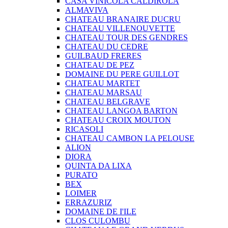
CASA VINICOLA CALDIROLA
ALMAVIVA
CHATEAU BRANAIRE DUCRU
CHATEAU VILLENOUVETTE
CHATEAU TOUR DES GENDRES
CHATEAU DU CEDRE
GUILBAUD FRERES
CHATEAU DE PEZ
DOMAINE DU PERE GUILLOT
CHATEAU MARTET
CHATEAU MARSAU
CHATEAU BELGRAVE
CHATEAU LANGOA BARTON
CHATEAU CROIX MOUTON
RICASOLI
CHATEAU CAMBON LA PELOUSE
ALION
DIORA
QUINTA DA LIXA
PURATO
BEX
LOIMER
ERRAZURIZ
DOMAINE DE I'ILE
CLOS CULOMBU