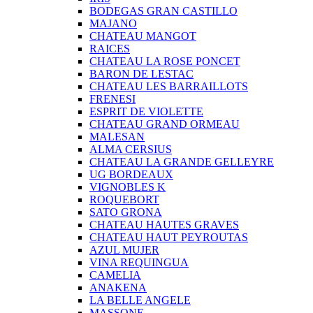
BODEGAS GRAN CASTILLO
MAJANO
CHATEAU MANGOT
RAICES
CHATEAU LA ROSE PONCET
BARON DE LESTAC
CHATEAU LES BARRAILLOTS
FRENESI
ESPRIT DE VIOLETTE
CHATEAU GRAND ORMEAU
MALESAN
ALMA CERSIUS
CHATEAU LA GRANDE GELLEYRE
UG BORDEAUX
VIGNOBLES K
ROQUEBORT
SATO GRONA
CHATEAU HAUTES GRAVES
CHATEAU HAUT PEYROUTAS
AZUL MUJER
VINA REQUINGUA
CAMELIA
ANAKENA
LA BELLE ANGELE
MASSONE