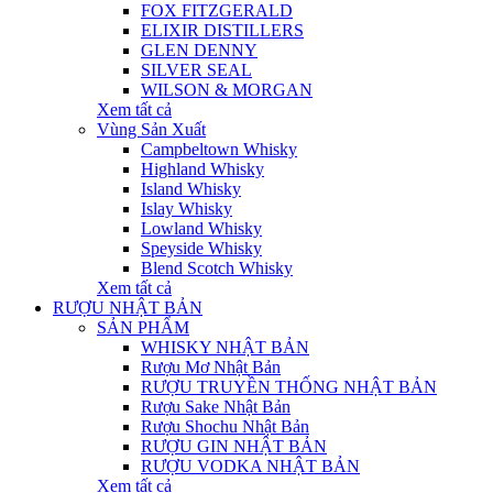
FOX FITZGERALD
ELIXIR DISTILLERS
GLEN DENNY
SILVER SEAL
WILSON & MORGAN
Xem tất cả
Vùng Sản Xuất
Campbeltown Whisky
Highland Whisky
Island Whisky
Islay Whisky
Lowland Whisky
Speyside Whisky
Blend Scotch Whisky
Xem tất cả
RƯỢU NHẬT BẢN
SẢN PHẨM
WHISKY NHẬT BẢN
Rượu Mơ Nhật Bản
RƯỢU TRUYỀN THỐNG NHẬT BẢN
Rượu Sake Nhật Bản
Rượu Shochu Nhật Bản
RƯỢU GIN NHẬT BẢN
RƯỢU VODKA NHẬT BẢN
Xem tất cả