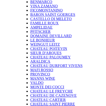
BENMARCO
VINA ZAMANO
FICOMONTANINO
BARON SAINT GOERGES
CASTELLO DI MELETO
FAMILLE ROUX
AMPELIDAE
PFITSCHER
DOMAINE DEVILLARD
LE BONHEUR
WEINGUT LEITZ
CHATEAU POITEVIN
SIEUR D'ARQUES
CHATEAU PALOUMEY
ARALDICA
CHATEAU DURFORT VIVENS
MAFI ROSSO
PROVINCO
MANNS WINE
VALDO
MONTE DEI COCCI
CHATEAU LE FREYCHE
CHATEAU DE CAZENOVE
CHATEAU CARTIER
CHATEAU SAINT PIERRE