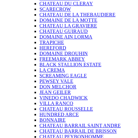
CHATEAU DU CLERAY
SCARECROW
CHATEAU DE LA THEBAUDIERE
DOMAINE DE LA MOTTE
CHATEAU LA GRAVIERE
CHATEAU GUIRAUD
DOMAINE AIN LORMA
TRAPICHE
HEREFORD
DOMAINE DROUHIN
FREEMARK ABBEY
BLACK STALLION ESTATE
LA CREMA
SCREAMING EAGLE
PEWSEY VALE
DON MELCHOR
JEAN GEILER
VINEDO CHADWICK
VILLA RANCO
CHATEAU ROUSSELLE
HUNDRED ARCE
BONNAIRE
CHATEAU BARRAIL SAINT ANDRE
CHATEAU BARRAIL DE BRISSON
CHATEAU PEYBONHOMME