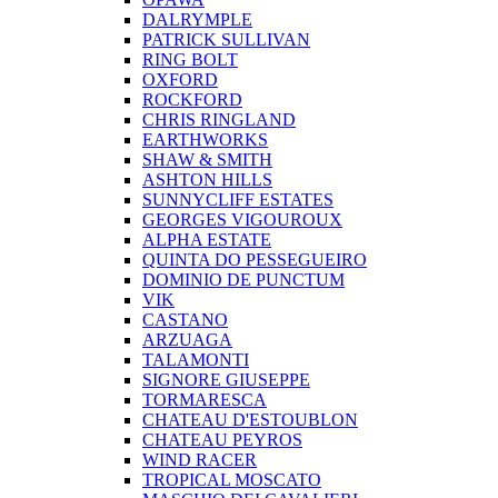
DALRYMPLE
PATRICK SULLIVAN
RING BOLT
OXFORD
ROCKFORD
CHRIS RINGLAND
EARTHWORKS
SHAW & SMITH
ASHTON HILLS
SUNNYCLIFF ESTATES
GEORGES VIGOUROUX
ALPHA ESTATE
QUINTA DO PESSEGUEIRO
DOMINIO DE PUNCTUM
VIK
CASTANO
ARZUAGA
TALAMONTI
SIGNORE GIUSEPPE
TORMARESCA
CHATEAU D'ESTOUBLON
CHATEAU PEYROS
WIND RACER
TROPICAL MOSCATO