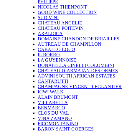
PHILIPPE
NICOLAS THIENPONT
GOOD WINE COLLECTION
SUD VINI
CHATEAU ANGELIE
CHATEAU POITEVIN
ARALDICA
DOMAINE CHANDON DE BRIAILLES
AUTREAU DE CHAMPILLON
CABALLO LOCO
IL BORRO
LA GUYENNOISE
DONATELLA CINELLI COLOMBINI
CHATEAU D’ARMAJAN DES ORMES
ADVINI SOUTH AFRICAN ESTATES
CANTARUTTI
CHAMPAGNE VINCENT LEGLANTIER
KIWI WALK
ALAIN BRUMONT
VILLABELLA
BENMARCO
CLOS DU VAL
VINA ZAMANO
FICOMONTANINO
BARON SAINT GOERGES