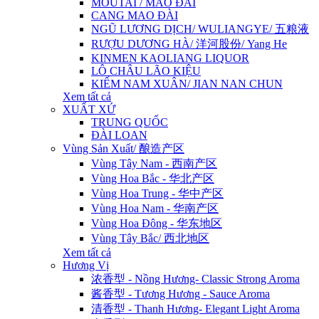
MOUTAI / MAO ĐÀI
CANG MAO ĐÀI
NGŨ LƯƠNG DỊCH/ WULIANGYE/ 五粮液
RƯỢU DƯƠNG HÀ/ 洋河股份/ Yang He
KINMEN KAOLIANG LIQUOR
LÔ CHÂU LÃO KIỆU
KIẾM NAM XUÂN/ JIAN NAN CHUN
Xem tất cả
XUẤT XỨ
TRUNG QUỐC
ĐÀI LOAN
Vùng Sản Xuất/ 酿造产区
Vùng Tây Nam - 西南产区
Vùng Hoa Bắc - 华北产区
Vùng Hoa Trung - 华中产区
Vùng Hoa Nam - 华南产区
Vùng Hoa Đông - 华东地区
Vùng Tây Bắc/ 西北地区
Xem tất cả
Hương Vị
浓香型 - Nồng Hương- Classic Strong Aroma
酱香型 - Tương Hương - Sauce Aroma
清香型 - Thanh Hương- Elegant Light Aroma