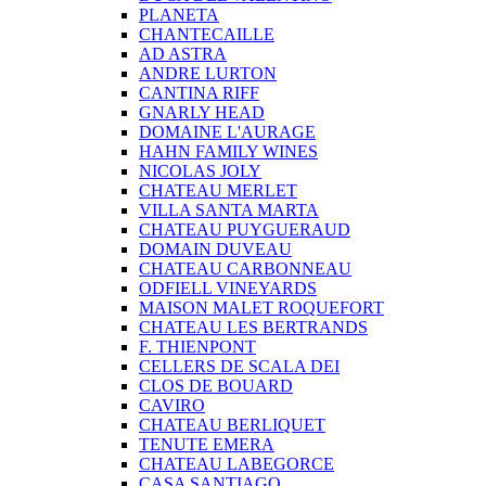
PLANETA
CHANTECAILLE
AD ASTRA
ANDRE LURTON
CANTINA RIFF
GNARLY HEAD
DOMAINE L'AURAGE
HAHN FAMILY WINES
NICOLAS JOLY
CHATEAU MERLET
VILLA SANTA MARTA
CHATEAU PUYGUERAUD
DOMAIN DUVEAU
CHATEAU CARBONNEAU
ODFIELL VINEYARDS
MAISON MALET ROQUEFORT
CHATEAU LES BERTRANDS
F. THIENPONT
CELLERS DE SCALA DEI
CLOS DE BOUARD
CAVIRO
CHATEAU BERLIQUET
TENUTE EMERA
CHATEAU LABEGORCE
CASA SANTIAGO