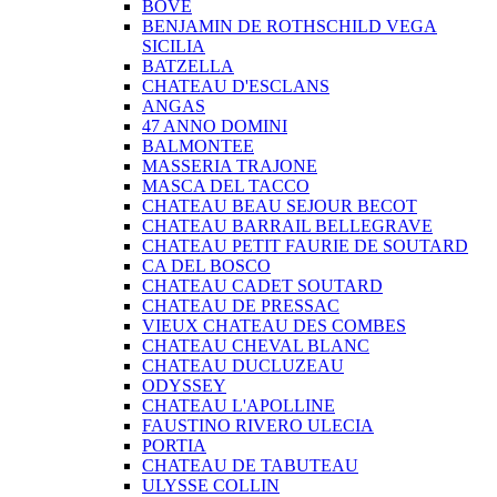
BOVE
BENJAMIN DE ROTHSCHILD VEGA
SICILIA
BATZELLA
CHATEAU D'ESCLANS
ANGAS
47 ANNO DOMINI
BALMONTEE
MASSERIA TRAJONE
MASCA DEL TACCO
CHATEAU BEAU SEJOUR BECOT
CHATEAU BARRAIL BELLEGRAVE
CHATEAU PETIT FAURIE DE SOUTARD
CA DEL BOSCO
CHATEAU CADET SOUTARD
CHATEAU DE PRESSAC
VIEUX CHATEAU DES COMBES
CHATEAU CHEVAL BLANC
CHATEAU DUCLUZEAU
ODYSSEY
CHATEAU L'APOLLINE
FAUSTINO RIVERO ULECIA
PORTIA
CHATEAU DE TABUTEAU
ULYSSE COLLIN