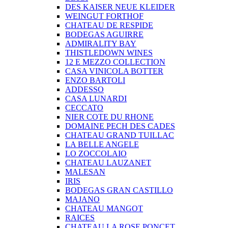
DES KAISER NEUE KLEIDER
WEINGUT FORTHOF
CHATEAU DE RESPIDE
BODEGAS AGUIRRE
ADMIRALITY BAY
THISTLEDOWN WINES
12 E MEZZO COLLECTION
CASA VINICOLA BOTTER
ENZO BARTOLI
ADDESSO
CASA LUNARDI
CECCATO
NIER COTE DU RHONE
DOMAINE PECH DES CADES
CHATEAU GRAND TUILLAC
LA BELLE ANGELE
LO ZOCCOLAIO
CHATEAU LAUZANET
MALESAN
IRIS
BODEGAS GRAN CASTILLO
MAJANO
CHATEAU MANGOT
RAICES
CHATEAU LA ROSE PONCET