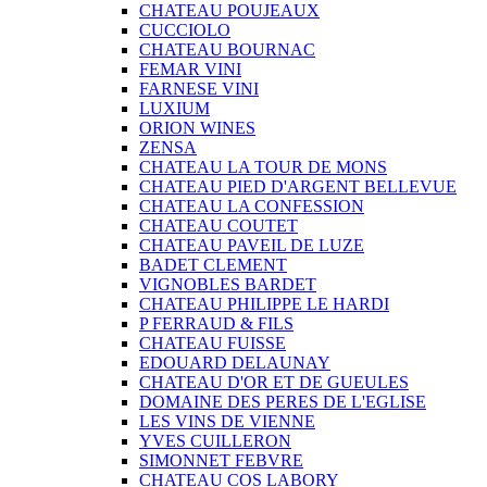
CHATEAU POUJEAUX
CUCCIOLO
CHATEAU BOURNAC
FEMAR VINI
FARNESE VINI
LUXIUM
ORION WINES
ZENSA
CHATEAU LA TOUR DE MONS
CHATEAU PIED D'ARGENT BELLEVUE
CHATEAU LA CONFESSION
CHATEAU COUTET
CHATEAU PAVEIL DE LUZE
BADET CLEMENT
VIGNOBLES BARDET
CHATEAU PHILIPPE LE HARDI
P FERRAUD & FILS
CHATEAU FUISSE
EDOUARD DELAUNAY
CHATEAU D'OR ET DE GUEULES
DOMAINE DES PERES DE L'EGLISE
LES VINS DE VIENNE
YVES CUILLERON
SIMONNET FEBVRE
CHATEAU COS LABORY