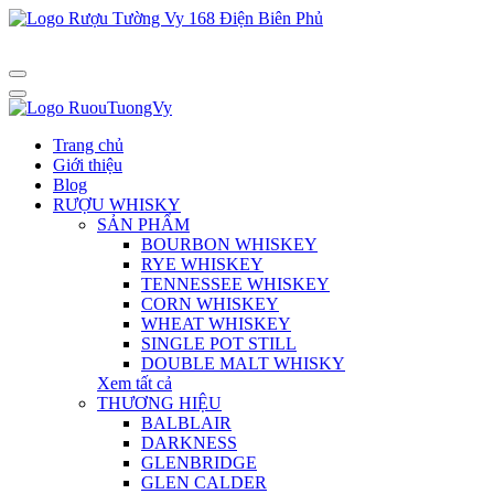
Trang chủ
Giới thiệu
Blog
RƯỢU WHISKY
SẢN PHẨM
BOURBON WHISKEY
RYE WHISKEY
TENNESSEE WHISKEY
CORN WHISKEY
WHEAT WHISKEY
SINGLE POT STILL
DOUBLE MALT WHISKY
Xem tất cả
THƯƠNG HIỆU
BALBLAIR
DARKNESS
GLENBRIDGE
GLEN CALDER