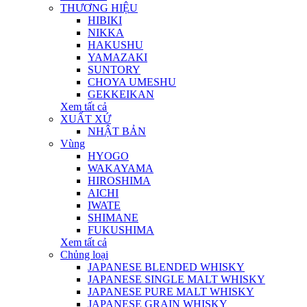
THƯƠNG HIỆU
HIBIKI
NIKKA
HAKUSHU
YAMAZAKI
SUNTORY
CHOYA UMESHU
GEKKEIKAN
Xem tất cả
XUẤT XỨ
NHẬT BẢN
Vùng
HYOGO
WAKAYAMA
HIROSHIMA
AICHI
IWATE
SHIMANE
FUKUSHIMA
Xem tất cả
Chủng loại
JAPANESE BLENDED WHISKY
JAPANESE SINGLE MALT WHISKY
JAPANESE PURE MALT WHISKY
JAPANESE GRAIN WHISKY