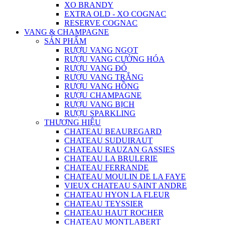
XO BRANDY
EXTRA OLD - XO COGNAC
RESERVE COGNAC
VANG & CHAMPAGNE
SẢN PHẨM
RƯỢU VANG NGỌT
RƯỢU VANG CƯỜNG HÓA
RƯỢU VANG ĐỎ
RƯỢU VANG TRẮNG
RƯỢU VANG HỒNG
RƯỢU CHAMPAGNE
RƯỢU VANG BỊCH
RƯỢU SPARKLING
THƯƠNG HIỆU
CHATEAU BEAUREGARD
CHATEAU SUDUIRAUT
CHATEAU RAUZAN GASSIES
CHATEAU LA BRULERIE
CHATEAU FERRANDE
CHATEAU MOULIN DE LA FAYE
VIEUX CHATEAU SAINT ANDRE
CHATEAU HYON LA FLEUR
CHATEAU TEYSSIER
CHATEAU HAUT ROCHER
CHATEAU MONTLABERT