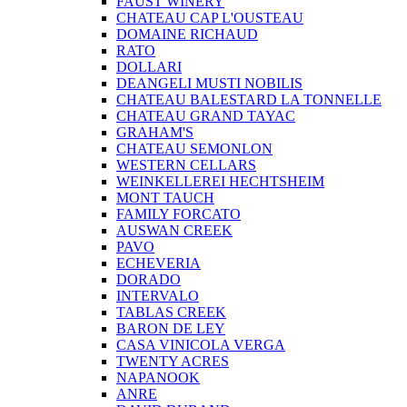
FAUST WINERY
CHATEAU CAP L'OUSTEAU
DOMAINE RICHAUD
RATO
DOLLARI
DEANGELI MUSTI NOBILIS
CHATEAU BALESTARD LA TONNELLE
CHATEAU GRAND TAYAC
GRAHAM'S
CHATEAU SEMONLON
WESTERN CELLARS
WEINKELLEREI HECHTSHEIM
MONT TAUCH
FAMILY FORCATO
AUSWAN CREEK
PAVO
ECHEVERIA
DORADO
INTERVALO
TABLAS CREEK
BARON DE LEY
CASA VINICOLA VERGA
TWENTY ACRES
NAPANOOK
ANRE