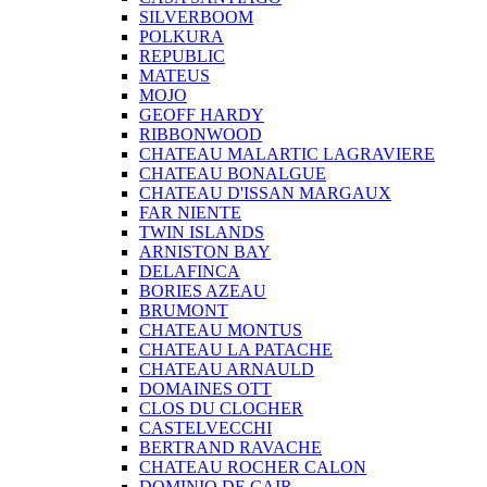
SILVERBOOM
POLKURA
REPUBLIC
MATEUS
MOJO
GEOFF HARDY
RIBBONWOOD
CHATEAU MALARTIC LAGRAVIERE
CHATEAU BONALGUE
CHATEAU D'ISSAN MARGAUX
FAR NIENTE
TWIN ISLANDS
ARNISTON BAY
DELAFINCA
BORIES AZEAU
BRUMONT
CHATEAU MONTUS
CHATEAU LA PATACHE
CHATEAU ARNAULD
DOMAINES OTT
CLOS DU CLOCHER
CASTELVECCHI
BERTRAND RAVACHE
CHATEAU ROCHER CALON
DOMINIO DE CAIR