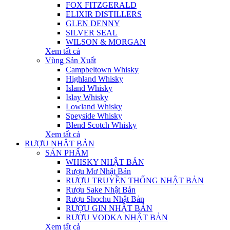
FOX FITZGERALD
ELIXIR DISTILLERS
GLEN DENNY
SILVER SEAL
WILSON & MORGAN
Xem tất cả
Vùng Sản Xuất
Campbeltown Whisky
Highland Whisky
Island Whisky
Islay Whisky
Lowland Whisky
Speyside Whisky
Blend Scotch Whisky
Xem tất cả
RƯỢU NHẬT BẢN
SẢN PHẨM
WHISKY NHẬT BẢN
Rượu Mơ Nhật Bản
RƯỢU TRUYỀN THỐNG NHẬT BẢN
Rượu Sake Nhật Bản
Rượu Shochu Nhật Bản
RƯỢU GIN NHẬT BẢN
RƯỢU VODKA NHẬT BẢN
Xem tất cả