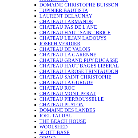
DOMAINE CHRISTOPHE BUISSON
TUPINIER BAUTISTA
LAURENT DELAUNAY
CHATEAU LARMANDE
CHATEAU PAS DE L'ANE
CHATEAU HAUT SAINT BRICE
CHATEAU LILIAN LADOUYS
JOSEPH VERDIER
CHATEAU DE VALOIS
CHATEAU LA GARENNE
CHATEAU GRAND PUY DUCASSE
CHATEAU HAUT BAGES LIBERAL
CHATEAU LAROSE TRINTAUDON
CHATEAU SAINT CHRISTOPHE
CHATEAU LA GURGUE
CHATEAU ROC
CHATEAU MONT PERAT
CHATEAU PIERROUSSELLE
CHATEAU PLATON
DOMAINE DES LANDES
JOEL TALUAU
THE BEACH HOUSE
WOOLSHED
SCOTT BASE
OPAWA