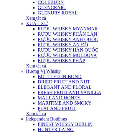
COLEBURN
GLENCRAIG
GLENURY ROYAL
Xem tất cả
XUẤT XỨ
RƯỢU WHISKY MYANMAR
RƯỢU WHISKY PHẦN LAN
RƯỢU WHISKY ANH QUỐC
RƯỢU WHISKY ẤN ĐỘ
RƯỢU WHISKY HÀN QUỐC
RƯỢU WHISKY MOLDOVA
RƯỢU WHISKY PHÁP
Xem tất cả
Hương Vị Whisky
BOTTLED-IN-BOND
DRIED FRUIT AND NUT
ELEGANT AND FLORAL
FRESH FRUIT AND VANILLA
MALT AND HONEY
MARITIME AND SMOKY
PEAT AND FRUIT
Xem tất cả
Independent Bottlings
FINEST WHISKY BERLIN
HUNTER LAING