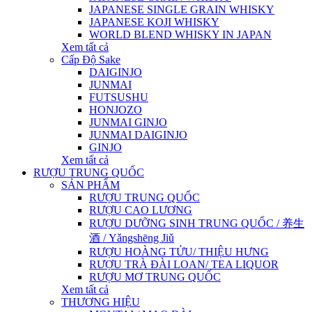
JAPANESE SINGLE GRAIN WHISKY
JAPANESE KOJI WHISKY
WORLD BLEND WHISKY IN JAPAN
Xem tất cả
Cấp Độ Sake
DAIGINJO
JUNMAI
FUTSUSHU
HONJOZO
JUNMAI GINJO
JUNMAI DAIGINJO
GINJO
Xem tất cả
RƯỢU TRUNG QUỐC
SẢN PHẨM
RƯỢU TRUNG QUỐC
RƯỢU CAO LƯƠNG
RƯỢU DƯỠNG SINH TRUNG QUỐC / 养生
酒 / Yǎngshēng Jiǔ
RƯỢU HOÀNG TỬU/ THIỆU HƯNG
RƯỢU TRÀ ĐÀI LOAN/ TEA LIQUOR
RƯỢU MƠ TRUNG QUỐC
Xem tất cả
THƯƠNG HIỆU