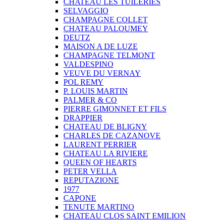
CHATEAU LES TUILERIES
SELVAGGIO
CHAMPAGNE COLLET
CHATEAU PALOUMEY
DEUTZ
MAISON A DE LUZE
CHAMPAGNE TELMONT
VALDESPINO
VEUVE DU VERNAY
POL REMY
P. LOUIS MARTIN
PALMER & CO
PIERRE GIMONNET ET FILS
DRAPPIER
CHATEAU DE BLIGNY
CHARLES DE CAZANOVE
LAURENT PERRIER
CHATEAU LA RIVIERE
QUEEN OF HEARTS
PETER VELLA
REPUTAZIONE
1977
CAPONE
TENUTE MARTINO
CHATEAU CLOS SAINT EMILION