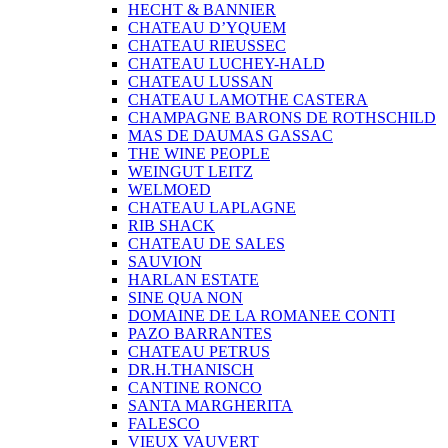
HECHT & BANNIER
CHATEAU D’YQUEM
CHATEAU RIEUSSEC
CHATEAU LUCHEY-HALD
CHATEAU LUSSAN
CHATEAU LAMOTHE CASTERA
CHAMPAGNE BARONS DE ROTHSCHILD
MAS DE DAUMAS GASSAC
THE WINE PEOPLE
WEINGUT LEITZ
WELMOED
CHATEAU LAPLAGNE
RIB SHACK
CHATEAU DE SALES
SAUVION
HARLAN ESTATE
SINE QUA NON
DOMAINE DE LA ROMANEE CONTI
PAZO BARRANTES
CHATEAU PETRUS
DR.H.THANISCH
CANTINE RONCO
SANTA MARGHERITA
FALESCO
VIEUX VAUVERT