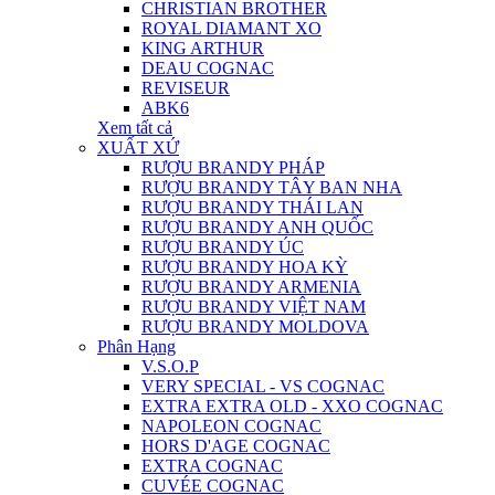
CHRISTIAN BROTHER
ROYAL DIAMANT XO
KING ARTHUR
DEAU COGNAC
REVISEUR
ABK6
Xem tất cả
XUẤT XỨ
RƯỢU BRANDY PHÁP
RƯỢU BRANDY TÂY BAN NHA
RƯỢU BRANDY THÁI LAN
RƯỢU BRANDY ANH QUỐC
RƯỢU BRANDY ÚC
RƯỢU BRANDY HOA KỲ
RƯỢU BRANDY ARMENIA
RƯỢU BRANDY VIỆT NAM
RƯỢU BRANDY MOLDOVA
Phân Hạng
V.S.O.P
VERY SPECIAL - VS COGNAC
EXTRA EXTRA OLD - XXO COGNAC
NAPOLEON COGNAC
HORS D'AGE COGNAC
EXTRA COGNAC
CUVÉE COGNAC