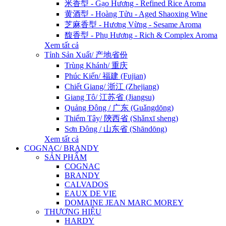
米香型 - Gạo Hương - Refined Rice Aroma
黄酒型 - Hoàng Tửu - Aged Shaoxing Wine
芝麻香型 - Hương Vừng - Sesame Aroma
馥香型 - Phụ Hương - Rich & Complex Aroma
Xem tất cả
Tỉnh Sản Xuất/ 产地省份
Trùng Khánh/ 重庆
Phúc Kiến/ 福建 (Fujian)
Chiết Giang/ 浙江 (Zhejiang)
Giang Tô/ 江苏省 (Jiangsu)
Quảng Đông / 广东 (Guǎngdōng)
Thiểm Tây/ 陝西省 (Shǎnxī sheng)
Sơn Đông / 山东省 (Shāndōng)
Xem tất cả
COGNAC/ BRANDY
SẢN PHẨM
COGNAC
BRANDY
CALVADOS
EAUX DE VIE
DOMAINE JEAN MARC MOREY
THƯƠNG HIỆU
HARDY