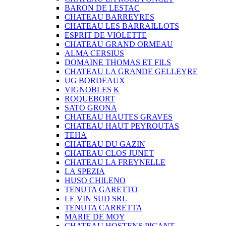
BARON DE LESTAC
CHATEAU BARREYRES
CHATEAU LES BARRAILLOTS
ESPRIT DE VIOLETTE
CHATEAU GRAND ORMEAU
ALMA CERSIUS
DOMAINE THOMAS ET FILS
CHATEAU LA GRANDE GELLEYRE
UG BORDEAUX
VIGNOBLES K
ROQUEBORT
SATO GRONA
CHATEAU HAUTES GRAVES
CHATEAU HAUT PEYROUTAS
TEHA
CHATEAU DU GAZIN
CHATEAU CLOS JUNET
CHATEAU LA FREYNELLE
LA SPEZIA
HUSO CHILENO
TENUTA GARETTO
LE VIN SUD SRL
TENUTA CARRETTA
MARIE DE MOY
CHATEAU HOSTENS PICANT