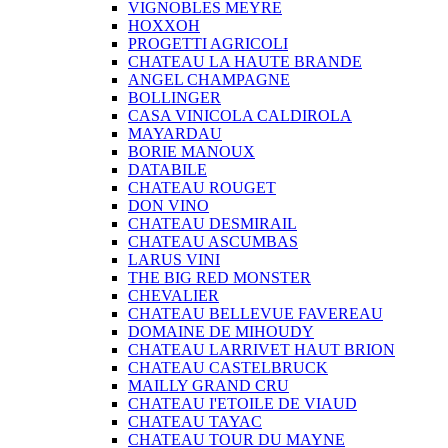
VIGNOBLES MEYRE
HOXXOH
PROGETTI AGRICOLI
CHATEAU LA HAUTE BRANDE
ANGEL CHAMPAGNE
BOLLINGER
CASA VINICOLA CALDIROLA
MAYARDAU
BORIE MANOUX
DATABILE
CHATEAU ROUGET
DON VINO
CHATEAU DESMIRAIL
CHATEAU ASCUMBAS
LARUS VINI
THE BIG RED MONSTER
CHEVALIER
CHATEAU BELLEVUE FAVEREAU
DOMAINE DE MIHOUDY
CHATEAU LARRIVET HAUT BRION
CHATEAU CASTELBRUCK
MAILLY GRAND CRU
CHATEAU I'ETOILE DE VIAUD
CHATEAU TAYAC
CHATEAU TOUR DU MAYNE