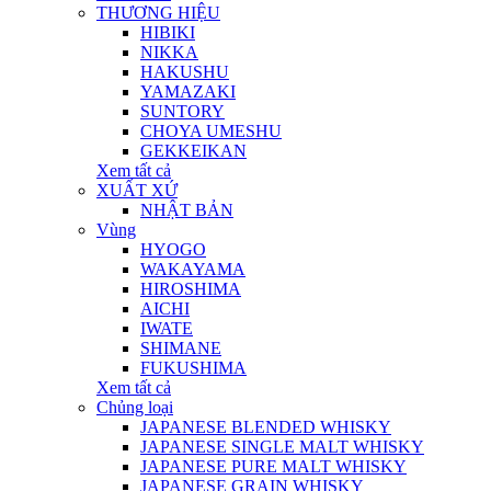
THƯƠNG HIỆU
HIBIKI
NIKKA
HAKUSHU
YAMAZAKI
SUNTORY
CHOYA UMESHU
GEKKEIKAN
Xem tất cả
XUẤT XỨ
NHẬT BẢN
Vùng
HYOGO
WAKAYAMA
HIROSHIMA
AICHI
IWATE
SHIMANE
FUKUSHIMA
Xem tất cả
Chủng loại
JAPANESE BLENDED WHISKY
JAPANESE SINGLE MALT WHISKY
JAPANESE PURE MALT WHISKY
JAPANESE GRAIN WHISKY