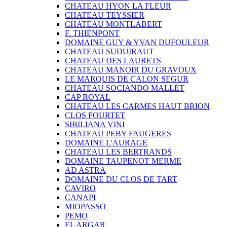
CHATEAU HYON LA FLEUR
CHATEAU TEYSSIER
CHATEAU MONTLABERT
F. THIENPONT
DOMAINE GUY & YVAN DUFOULEUR
CHATEAU SUDUIRAUT
CHATEAU DES LAURETS
CHATEAU MANOIR DU GRAVOUX
LE MARQUIS DE CALON SEGUR
CHATEAU SOCIANDO MALLET
CAP ROYAL
CHATEAU LES CARMES HAUT BRION
CLOS FOURTET
SIBILIANA VINI
CHATEAU PEBY FAUGERES
DOMAINE L'AURAGE
CHATEAU LES BERTRANDS
DOMAINE TAUPENOT MERME
AD ASTRA
DOMAINE DU CLOS DE TART
CAVIRO
CANAPI
MIOPASSO
PEMO
EL ARGAR