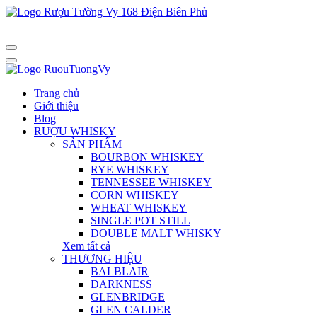
Trang chủ
Giới thiệu
Blog
RƯỢU WHISKY
SẢN PHẨM
BOURBON WHISKEY
RYE WHISKEY
TENNESSEE WHISKEY
CORN WHISKEY
WHEAT WHISKEY
SINGLE POT STILL
DOUBLE MALT WHISKY
Xem tất cả
THƯƠNG HIỆU
BALBLAIR
DARKNESS
GLENBRIDGE
GLEN CALDER