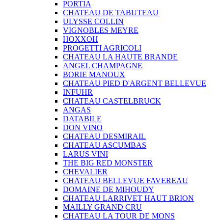
PORTIA
CHATEAU DE TABUTEAU
ULYSSE COLLIN
VIGNOBLES MEYRE
HOXXOH
PROGETTI AGRICOLI
CHATEAU LA HAUTE BRANDE
ANGEL CHAMPAGNE
BORIE MANOUX
CHATEAU PIED D'ARGENT BELLEVUE
INFUHR
CHATEAU CASTELBRUCK
ANGAS
DATABILE
DON VINO
CHATEAU DESMIRAIL
CHATEAU ASCUMBAS
LARUS VINI
THE BIG RED MONSTER
CHEVALIER
CHATEAU BELLEVUE FAVEREAU
DOMAINE DE MIHOUDY
CHATEAU LARRIVET HAUT BRION
MAILLY GRAND CRU
CHATEAU LA TOUR DE MONS