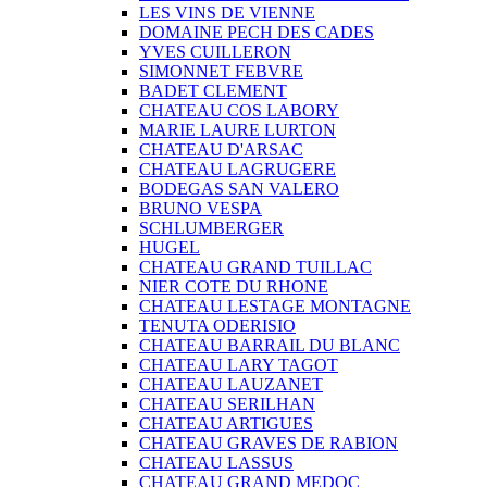
LES VINS DE VIENNE
DOMAINE PECH DES CADES
YVES CUILLERON
SIMONNET FEBVRE
BADET CLEMENT
CHATEAU COS LABORY
MARIE LAURE LURTON
CHATEAU D'ARSAC
CHATEAU LAGRUGERE
BODEGAS SAN VALERO
BRUNO VESPA
SCHLUMBERGER
HUGEL
CHATEAU GRAND TUILLAC
NIER COTE DU RHONE
CHATEAU LESTAGE MONTAGNE
TENUTA ODERISIO
CHATEAU BARRAIL DU BLANC
CHATEAU LARY TAGOT
CHATEAU LAUZANET
CHATEAU SERILHAN
CHATEAU ARTIGUES
CHATEAU GRAVES DE RABION
CHATEAU LASSUS
CHATEAU GRAND MEDOC