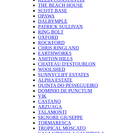
THE BEACH HOUSE
SCOTT BASE
OPAWA
DALRYMPLE
PATRICK SULLIVAN
RING BOLT
OXFORD
ROCKFORD
CHRIS RINGLAND
EARTHWORKS
ASHTON HILLS
CHATEAU D'ESTOUBLON
WOOLSHED
SUNNYCLIFF ESTATES
ALPHA ESTATE
QUINTA DO PESSEGUEIRO
DOMINIO DE PUNCTUM
VIK
CASTANO
ARZUAGA
TALAMONTI
SIGNORE GIUSEPPE
TORMARESCA
TROPICAL MOSCATO