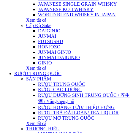
JAPANESE SINGLE GRAIN WHISKY
JAPANESE KOJI WHISKY
WORLD BLEND WHISKY IN JAPAN
Xem tất cả
Cấp Độ Sake
DAIGINJO
JUNMAI
FUTSUSHU
HONJOZO
JUNMAI GINJO
JUNMAI DAIGINJO
GINJO
Xem tất cả
RƯỢU TRUNG QUỐC
SẢN PHẨM
RƯỢU TRUNG QUỐC
RƯỢU CAO LƯƠNG
RƯỢU DƯỠNG SINH TRUNG QUỐC / 养生
酒 / Yǎngshēng Jiǔ
RƯỢU HOÀNG TỬU/ THIỆU HƯNG
RƯỢU TRÀ ĐÀI LOAN/ TEA LIQUOR
RƯỢU MƠ TRUNG QUỐC
Xem tất cả
THƯƠNG HIỆU