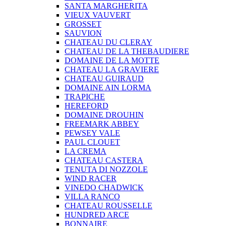
SANTA MARGHERITA
VIEUX VAUVERT
GROSSET
SAUVION
CHATEAU DU CLERAY
CHATEAU DE LA THEBAUDIERE
DOMAINE DE LA MOTTE
CHATEAU LA GRAVIERE
CHATEAU GUIRAUD
DOMAINE AIN LORMA
TRAPICHE
HEREFORD
DOMAINE DROUHIN
FREEMARK ABBEY
PEWSEY VALE
PAUL CLOUET
LA CREMA
CHATEAU CASTERA
TENUTA DI NOZZOLE
WIND RACER
VINEDO CHADWICK
VILLA RANCO
CHATEAU ROUSSELLE
HUNDRED ARCE
BONNAIRE