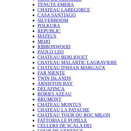
TENUTE EMERA
CHATEAU LABEGORCE
CASA SANTIAGO
SILVERBOOM
POLKURA
REPUBLIC
MATEUS
MOJO
RIBBONWOOD
PAOLO LEO
CHATEAU BERLIQUET
CHATEAU MALARTIC LAGRAVIERE
CHATEAU D'ISSAN MARGAUX
FAR NIENTE
TWIN ISLANDS
ARNISTON BAY
DELAFINCA
BORIES AZEAU
BRUMONT
CHATEAU MONTUS
CHATEAU LA PATACHE
CHATEAU TOUR DU ROC MILON
FATTORIA LE PUPILLE
CELLERS DE SCALA DEI
LOUIS DE VENENGE