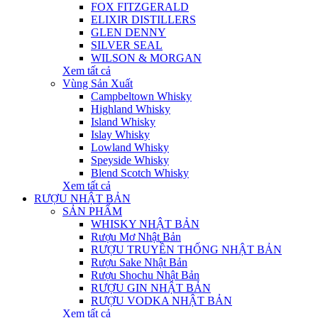
FOX FITZGERALD
ELIXIR DISTILLERS
GLEN DENNY
SILVER SEAL
WILSON & MORGAN
Xem tất cả
Vùng Sản Xuất
Campbeltown Whisky
Highland Whisky
Island Whisky
Islay Whisky
Lowland Whisky
Speyside Whisky
Blend Scotch Whisky
Xem tất cả
RƯỢU NHẬT BẢN
SẢN PHẨM
WHISKY NHẬT BẢN
Rượu Mơ Nhật Bản
RƯỢU TRUYỀN THỐNG NHẬT BẢN
Rượu Sake Nhật Bản
Rượu Shochu Nhật Bản
RƯỢU GIN NHẬT BẢN
RƯỢU VODKA NHẬT BẢN
Xem tất cả