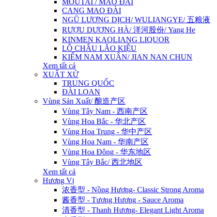
MOUTAI / MAO ĐÀI
CANG MAO ĐÀI
NGŨ LƯƠNG DỊCH/ WULIANGYE/ 五粮液
RƯỢU DƯƠNG HÀ/ 洋河股份/ Yang He
KINMEN KAOLIANG LIQUOR
LÔ CHÂU LÃO KIỆU
KIẾM NAM XUÂN/ JIAN NAN CHUN
Xem tất cả
XUẤT XỨ
TRUNG QUỐC
ĐÀI LOAN
Vùng Sản Xuất/ 酿造产区
Vùng Tây Nam - 西南产区
Vùng Hoa Bắc - 华北产区
Vùng Hoa Trung - 华中产区
Vùng Hoa Nam - 华南产区
Vùng Hoa Đông - 华东地区
Vùng Tây Bắc/ 西北地区
Xem tất cả
Hương Vị
浓香型 - Nồng Hương- Classic Strong Aroma
酱香型 - Tương Hương - Sauce Aroma
清香型 - Thanh Hương- Elegant Light Aroma