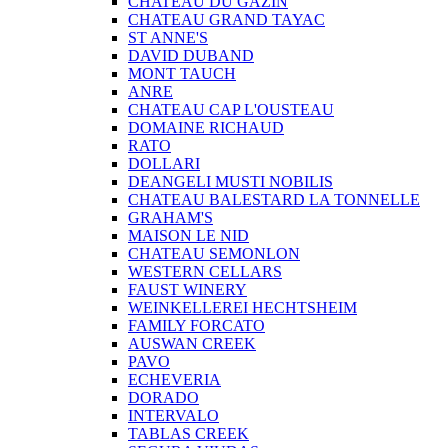
CHATEAU DU GAZIN
CHATEAU GRAND TAYAC
ST ANNE'S
DAVID DUBAND
MONT TAUCH
ANRE
CHATEAU CAP L'OUSTEAU
DOMAINE RICHAUD
RATO
DOLLARI
DEANGELI MUSTI NOBILIS
CHATEAU BALESTARD LA TONNELLE
GRAHAM'S
MAISON LE NID
CHATEAU SEMONLON
WESTERN CELLARS
FAUST WINERY
WEINKELLEREI HECHTSHEIM
FAMILY FORCATO
AUSWAN CREEK
PAVO
ECHEVERIA
DORADO
INTERVALO
TABLAS CREEK