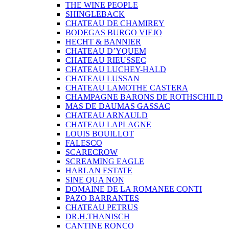
THE WINE PEOPLE
SHINGLEBACK
CHATEAU DE CHAMIREY
BODEGAS BURGO VIEJO
HECHT & BANNIER
CHATEAU D’YQUEM
CHATEAU RIEUSSEC
CHATEAU LUCHEY-HALD
CHATEAU LUSSAN
CHATEAU LAMOTHE CASTERA
CHAMPAGNE BARONS DE ROTHSCHILD
MAS DE DAUMAS GASSAC
CHATEAU ARNAULD
CHATEAU LAPLAGNE
LOUIS BOUILLOT
FALESCO
SCARECROW
SCREAMING EAGLE
HARLAN ESTATE
SINE QUA NON
DOMAINE DE LA ROMANEE CONTI
PAZO BARRANTES
CHATEAU PETRUS
DR.H.THANISCH
CANTINE RONCO