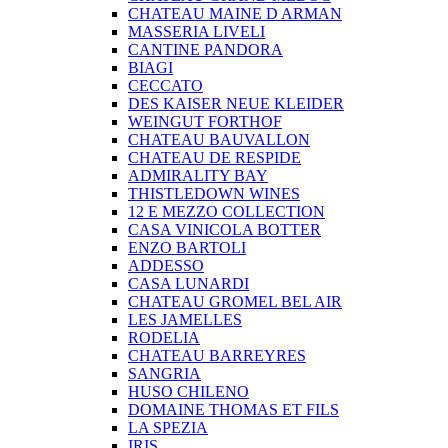
CHATEAU MAINE D ARMAN
MASSERIA LIVELI
CANTINE PANDORA
BIAGI
CECCATO
DES KAISER NEUE KLEIDER
WEINGUT FORTHOF
CHATEAU BAUVALLON
CHATEAU DE RESPIDE
ADMIRALITY BAY
THISTLEDOWN WINES
12 E MEZZO COLLECTION
CASA VINICOLA BOTTER
ENZO BARTOLI
ADDESSO
CASA LUNARDI
CHATEAU GROMEL BEL AIR
LES JAMELLES
RODELIA
CHATEAU BARREYRES
SANGRIA
HUSO CHILENO
DOMAINE THOMAS ET FILS
LA SPEZIA
IRIS