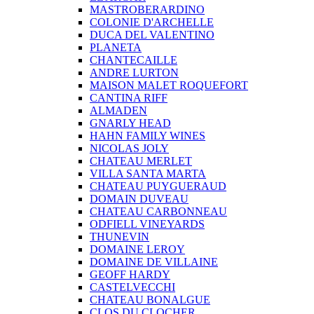
MASTROBERARDINO
COLONIE D'ARCHELLE
DUCA DEL VALENTINO
PLANETA
CHANTECAILLE
ANDRE LURTON
MAISON MALET ROQUEFORT
CANTINA RIFF
ALMADEN
GNARLY HEAD
HAHN FAMILY WINES
NICOLAS JOLY
CHATEAU MERLET
VILLA SANTA MARTA
CHATEAU PUYGUERAUD
DOMAIN DUVEAU
CHATEAU CARBONNEAU
ODFIELL VINEYARDS
THUNEVIN
DOMAINE LEROY
DOMAINE DE VILLAINE
GEOFF HARDY
CASTELVECCHI
CHATEAU BONALGUE
CLOS DU CLOCHER