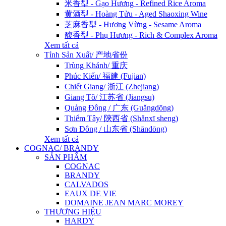
米香型 - Gạo Hương - Refined Rice Aroma
黄酒型 - Hoàng Tửu - Aged Shaoxing Wine
芝麻香型 - Hương Vừng - Sesame Aroma
馥香型 - Phụ Hương - Rich & Complex Aroma
Xem tất cả
Tỉnh Sản Xuất/ 产地省份
Trùng Khánh/ 重庆
Phúc Kiến/ 福建 (Fujian)
Chiết Giang/ 浙江 (Zhejiang)
Giang Tô/ 江苏省 (Jiangsu)
Quảng Đông / 广东 (Guǎngdōng)
Thiểm Tây/ 陝西省 (Shǎnxī sheng)
Sơn Đông / 山东省 (Shāndōng)
Xem tất cả
COGNAC/ BRANDY
SẢN PHẨM
COGNAC
BRANDY
CALVADOS
EAUX DE VIE
DOMAINE JEAN MARC MOREY
THƯƠNG HIỆU
HARDY