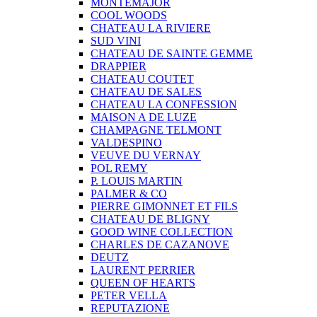
MONTEMAJOR
COOL WOODS
CHATEAU LA RIVIERE
SUD VINI
CHATEAU DE SAINTE GEMME
DRAPPIER
CHATEAU COUTET
CHATEAU DE SALES
CHATEAU LA CONFESSION
MAISON A DE LUZE
CHAMPAGNE TELMONT
VALDESPINO
VEUVE DU VERNAY
POL REMY
P. LOUIS MARTIN
PALMER & CO
PIERRE GIMONNET ET FILS
CHATEAU DE BLIGNY
GOOD WINE COLLECTION
CHARLES DE CAZANOVE
DEUTZ
LAURENT PERRIER
QUEEN OF HEARTS
PETER VELLA
REPUTAZIONE