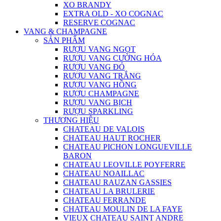
XO BRANDY
EXTRA OLD - XO COGNAC
RESERVE COGNAC
VANG & CHAMPAGNE
SẢN PHẨM
RƯỢU VANG NGỌT
RƯỢU VANG CƯỜNG HÓA
RƯỢU VANG ĐỎ
RƯỢU VANG TRẮNG
RƯỢU VANG HỒNG
RƯỢU CHAMPAGNE
RƯỢU VANG BỊCH
RƯỢU SPARKLING
THƯƠNG HIỆU
CHATEAU DE VALOIS
CHATEAU HAUT ROCHER
CHATEAU PICHON LONGUEVILLE
BARON
CHATEAU LEOVILLE POYFERRE
CHATEAU NOAILLAC
CHATEAU RAUZAN GASSIES
CHATEAU LA BRULERIE
CHATEAU FERRANDE
CHATEAU MOULIN DE LA FAYE
VIEUX CHATEAU SAINT ANDRE