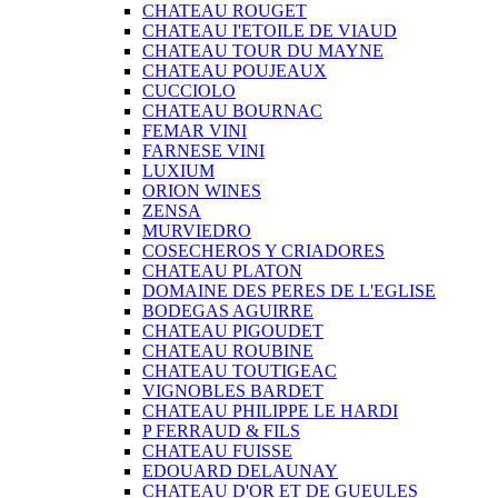
CHATEAU ROUGET
CHATEAU I'ETOILE DE VIAUD
CHATEAU TOUR DU MAYNE
CHATEAU POUJEAUX
CUCCIOLO
CHATEAU BOURNAC
FEMAR VINI
FARNESE VINI
LUXIUM
ORION WINES
ZENSA
MURVIEDRO
COSECHEROS Y CRIADORES
CHATEAU PLATON
DOMAINE DES PERES DE L'EGLISE
BODEGAS AGUIRRE
CHATEAU PIGOUDET
CHATEAU ROUBINE
CHATEAU TOUTIGEAC
VIGNOBLES BARDET
CHATEAU PHILIPPE LE HARDI
P FERRAUD & FILS
CHATEAU FUISSE
EDOUARD DELAUNAY
CHATEAU D'OR ET DE GUEULES