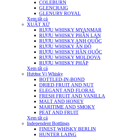
COLEBURN
GLENCRAIG
GLENURY ROYAL
Xem tất cả
XUẤT XỨ
RƯỢU WHISKY MYANMAR
RƯỢU WHISKY PHẦN LAN
RƯỢU WHISKY ANH QUỐC
RƯỢU WHISKY ẤN ĐỘ
RƯỢU WHISKY HÀN QUỐC
RƯỢU WHISKY MOLDOVA
RƯỢU WHISKY PHÁP
Xem tất cả
Hương Vị Whisky
BOTTLED-IN-BOND
DRIED FRUIT AND NUT
ELEGANT AND FLORAL
FRESH FRUIT AND VANILLA
MALT AND HONEY
MARITIME AND SMOKY
PEAT AND FRUIT
Xem tất cả
Independent Bottlings
FINEST WHISKY BERLIN
HUNTER LAING