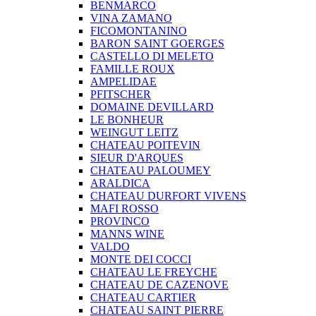
BENMARCO
VINA ZAMANO
FICOMONTANINO
BARON SAINT GOERGES
CASTELLO DI MELETO
FAMILLE ROUX
AMPELIDAE
PFITSCHER
DOMAINE DEVILLARD
LE BONHEUR
WEINGUT LEITZ
CHATEAU POITEVIN
SIEUR D'ARQUES
CHATEAU PALOUMEY
ARALDICA
CHATEAU DURFORT VIVENS
MAFI ROSSO
PROVINCO
MANNS WINE
VALDO
MONTE DEI COCCI
CHATEAU LE FREYCHE
CHATEAU DE CAZENOVE
CHATEAU CARTIER
CHATEAU SAINT PIERRE