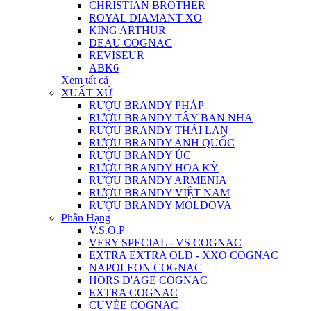
CHRISTIAN BROTHER
ROYAL DIAMANT XO
KING ARTHUR
DEAU COGNAC
REVISEUR
ABK6
Xem tất cả
XUẤT XỨ
RƯỢU BRANDY PHÁP
RƯỢU BRANDY TÂY BAN NHA
RƯỢU BRANDY THÁI LAN
RƯỢU BRANDY ANH QUỐC
RƯỢU BRANDY ÚC
RƯỢU BRANDY HOA KỲ
RƯỢU BRANDY ARMENIA
RƯỢU BRANDY VIỆT NAM
RƯỢU BRANDY MOLDOVA
Phân Hạng
V.S.O.P
VERY SPECIAL - VS COGNAC
EXTRA EXTRA OLD - XXO COGNAC
NAPOLEON COGNAC
HORS D'AGE COGNAC
EXTRA COGNAC
CUVÉE COGNAC