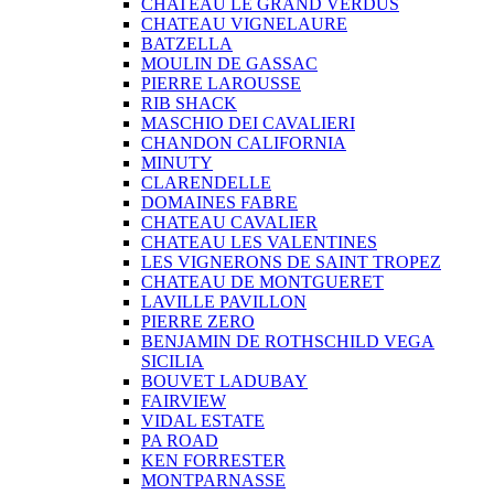
CHATEAU LE GRAND VERDUS
CHATEAU VIGNELAURE
BATZELLA
MOULIN DE GASSAC
PIERRE LAROUSSE
RIB SHACK
MASCHIO DEI CAVALIERI
CHANDON CALIFORNIA
MINUTY
CLARENDELLE
DOMAINES FABRE
CHATEAU CAVALIER
CHATEAU LES VALENTINES
LES VIGNERONS DE SAINT TROPEZ
CHATEAU DE MONTGUERET
LAVILLE PAVILLON
PIERRE ZERO
BENJAMIN DE ROTHSCHILD VEGA
SICILIA
BOUVET LADUBAY
FAIRVIEW
VIDAL ESTATE
PA ROAD
KEN FORRESTER
MONTPARNASSE