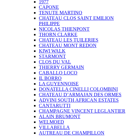
1977
CAPONE
TENUTE MARTINO
CHATEAU CLOS SAINT EMILION
PHILIPPE
NICOLAS THIENPONT
THORN CLARKE
CHATEAU LES TUILERIES
CHATEAU MONT REDON
KIWI WALK
STARMONT
CLOS DU VAL
THIERRY GERMAIN
CABALLO LOCO
IL BORRO
LA GUYENNOISE
DONATELLA CINELLI COLOMBINI
CHATEAU D’ARMAJAN DES ORMES
ADVINI SOUTH AFRICAN ESTATES
CANTARUTTI
CHAMPAGNE VINCENT LEGLANTIER
ALAIN BRUMONT
WELMOED
VILLABELLA
AUTREAU DE CHAMPILLON