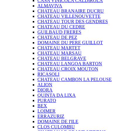
CASA VINICOLA CALDIROLA
ALMAVIVA
CHATEAU BRANAIRE DUCRU
CHATEAU VILLENOUVETTE
CHATEAU TOUR DES GENDRES
CHATEAU DU CEDRE
GUILBAUD FRERES
CHATEAU DE PEZ
DOMAINE DU PERE GUILLOT
CHATEAU MARTET
CHATEAU MARSAU
CHATEAU BELGRAVE
CHATEAU LANGOA BARTON
CHATEAU CROIX MOUTON
RICASOLI
CHATEAU CAMBON LA PELOUSE
ALION
DIORA
QUINTA DA LIXA
PURATO
BEX
LOIMER
ERRAZURIZ
DOMAINE DE I'ILE
CLOS CULOMBU