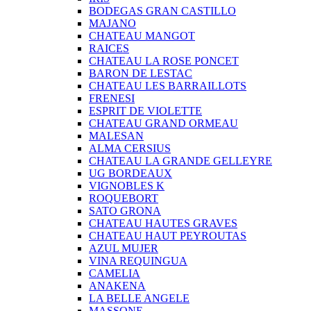
BODEGAS GRAN CASTILLO
MAJANO
CHATEAU MANGOT
RAICES
CHATEAU LA ROSE PONCET
BARON DE LESTAC
CHATEAU LES BARRAILLOTS
FRENESI
ESPRIT DE VIOLETTE
CHATEAU GRAND ORMEAU
MALESAN
ALMA CERSIUS
CHATEAU LA GRANDE GELLEYRE
UG BORDEAUX
VIGNOBLES K
ROQUEBORT
SATO GRONA
CHATEAU HAUTES GRAVES
CHATEAU HAUT PEYROUTAS
AZUL MUJER
VINA REQUINGUA
CAMELIA
ANAKENA
LA BELLE ANGELE
MASSONE