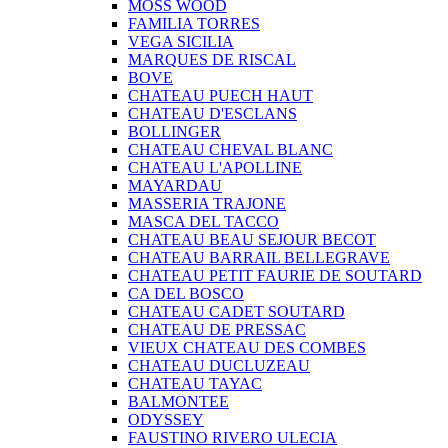
MOSS WOOD
FAMILIA TORRES
VEGA SICILIA
MARQUES DE RISCAL
BOVE
CHATEAU PUECH HAUT
CHATEAU D'ESCLANS
BOLLINGER
CHATEAU CHEVAL BLANC
CHATEAU L'APOLLINE
MAYARDAU
MASSERIA TRAJONE
MASCA DEL TACCO
CHATEAU BEAU SEJOUR BECOT
CHATEAU BARRAIL BELLEGRAVE
CHATEAU PETIT FAURIE DE SOUTARD
CA DEL BOSCO
CHATEAU CADET SOUTARD
CHATEAU DE PRESSAC
VIEUX CHATEAU DES COMBES
CHATEAU DUCLUZEAU
CHATEAU TAYAC
BALMONTEE
ODYSSEY
FAUSTINO RIVERO ULECIA