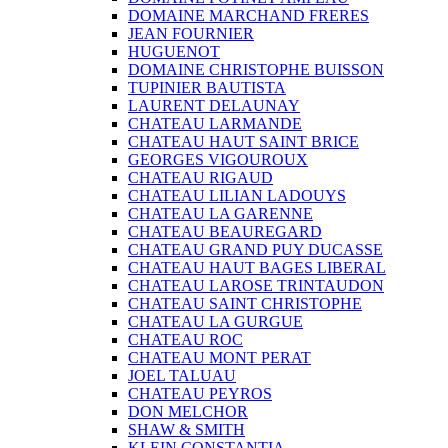
DOMAINE MARCHAND FRERES
JEAN FOURNIER
HUGUENOT
DOMAINE CHRISTOPHE BUISSON
TUPINIER BAUTISTA
LAURENT DELAUNAY
CHATEAU LARMANDE
CHATEAU HAUT SAINT BRICE
GEORGES VIGOUROUX
CHATEAU RIGAUD
CHATEAU LILIAN LADOUYS
CHATEAU LA GARENNE
CHATEAU BEAUREGARD
CHATEAU GRAND PUY DUCASSE
CHATEAU HAUT BAGES LIBERAL
CHATEAU LAROSE TRINTAUDON
CHATEAU SAINT CHRISTOPHE
CHATEAU LA GURGUE
CHATEAU ROC
CHATEAU MONT PERAT
JOEL TALUAU
CHATEAU PEYROS
DON MELCHOR
SHAW & SMITH
KLEIN CONSTANTIA