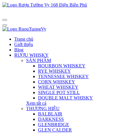
Trang chủ
Giới thiệu
Blog
RƯỢU WHISKY
SẢN PHẨM
BOURBON WHISKEY
RYE WHISKEY
TENNESSEE WHISKEY
CORN WHISKEY
WHEAT WHISKEY
SINGLE POT STILL
DOUBLE MALT WHISKY
Xem tất cả
THƯƠNG HIỆU
BALBLAIR
DARKNESS
GLENBRIDGE
GLEN CALDER