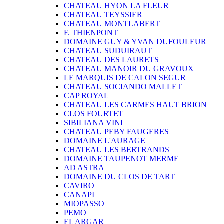
CHATEAU HYON LA FLEUR
CHATEAU TEYSSIER
CHATEAU MONTLABERT
F. THIENPONT
DOMAINE GUY & YVAN DUFOULEUR
CHATEAU SUDUIRAUT
CHATEAU DES LAURETS
CHATEAU MANOIR DU GRAVOUX
LE MARQUIS DE CALON SEGUR
CHATEAU SOCIANDO MALLET
CAP ROYAL
CHATEAU LES CARMES HAUT BRION
CLOS FOURTET
SIBILIANA VINI
CHATEAU PEBY FAUGERES
DOMAINE L'AURAGE
CHATEAU LES BERTRANDS
DOMAINE TAUPENOT MERME
AD ASTRA
DOMAINE DU CLOS DE TART
CAVIRO
CANAPI
MIOPASSO
PEMO
EL ARGAR