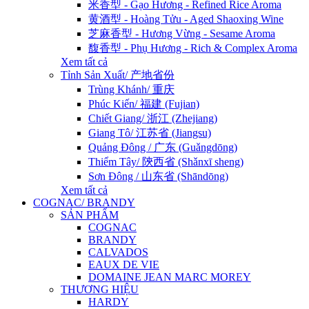
米香型 - Gạo Hương - Refined Rice Aroma
黄酒型 - Hoàng Tửu - Aged Shaoxing Wine
芝麻香型 - Hương Vừng - Sesame Aroma
馥香型 - Phụ Hương - Rich & Complex Aroma
Xem tất cả
Tỉnh Sản Xuất/ 产地省份
Trùng Khánh/ 重庆
Phúc Kiến/ 福建 (Fujian)
Chiết Giang/ 浙江 (Zhejiang)
Giang Tô/ 江苏省 (Jiangsu)
Quảng Đông / 广东 (Guǎngdōng)
Thiểm Tây/ 陝西省 (Shǎnxī sheng)
Sơn Đông / 山东省 (Shāndōng)
Xem tất cả
COGNAC/ BRANDY
SẢN PHẨM
COGNAC
BRANDY
CALVADOS
EAUX DE VIE
DOMAINE JEAN MARC MOREY
THƯƠNG HIỆU
HARDY