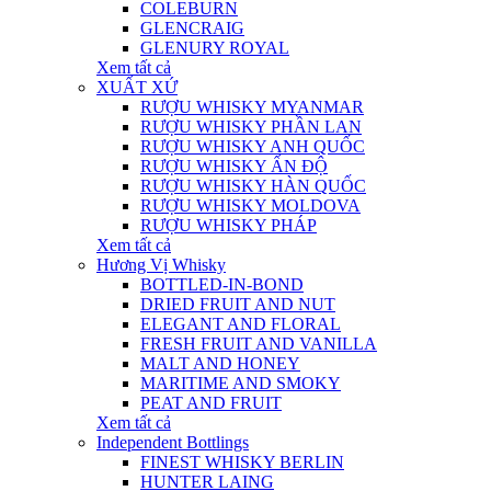
COLEBURN
GLENCRAIG
GLENURY ROYAL
Xem tất cả
XUẤT XỨ
RƯỢU WHISKY MYANMAR
RƯỢU WHISKY PHẦN LAN
RƯỢU WHISKY ANH QUỐC
RƯỢU WHISKY ẤN ĐỘ
RƯỢU WHISKY HÀN QUỐC
RƯỢU WHISKY MOLDOVA
RƯỢU WHISKY PHÁP
Xem tất cả
Hương Vị Whisky
BOTTLED-IN-BOND
DRIED FRUIT AND NUT
ELEGANT AND FLORAL
FRESH FRUIT AND VANILLA
MALT AND HONEY
MARITIME AND SMOKY
PEAT AND FRUIT
Xem tất cả
Independent Bottlings
FINEST WHISKY BERLIN
HUNTER LAING