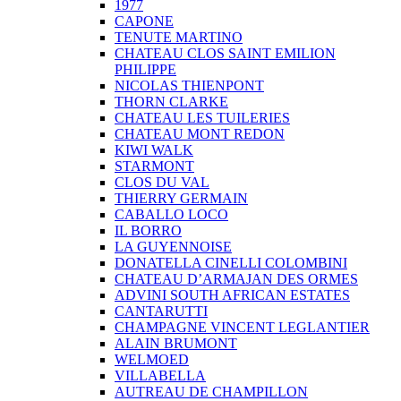
1977
CAPONE
TENUTE MARTINO
CHATEAU CLOS SAINT EMILION
PHILIPPE
NICOLAS THIENPONT
THORN CLARKE
CHATEAU LES TUILERIES
CHATEAU MONT REDON
KIWI WALK
STARMONT
CLOS DU VAL
THIERRY GERMAIN
CABALLO LOCO
IL BORRO
LA GUYENNOISE
DONATELLA CINELLI COLOMBINI
CHATEAU D’ARMAJAN DES ORMES
ADVINI SOUTH AFRICAN ESTATES
CANTARUTTI
CHAMPAGNE VINCENT LEGLANTIER
ALAIN BRUMONT
WELMOED
VILLABELLA
AUTREAU DE CHAMPILLON