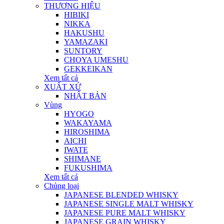
THƯƠNG HIỆU
HIBIKI
NIKKA
HAKUSHU
YAMAZAKI
SUNTORY
CHOYA UMESHU
GEKKEIKAN
Xem tất cả
XUẤT XỨ
NHẬT BẢN
Vùng
HYOGO
WAKAYAMA
HIROSHIMA
AICHI
IWATE
SHIMANE
FUKUSHIMA
Xem tất cả
Chủng loại
JAPANESE BLENDED WHISKY
JAPANESE SINGLE MALT WHISKY
JAPANESE PURE MALT WHISKY
JAPANESE GRAIN WHISKY