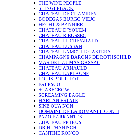
THE WINE PEOPLE
SHINGLEBACK
CHATEAU DE CHAMIREY
BODEGAS BURGO VIEJO
HECHT & BANNIER
CHATEAU D’YQUEM
CHATEAU RIEUSSEC
CHATEAU LUCHEY-HALD
CHATEAU LUSSAN
CHATEAU LAMOTHE CASTERA
CHAMPAGNE BARONS DE ROTHSCHILD
MAS DE DAUMAS GASSAC
CHATEAU ARNAULD
CHATEAU LAPLAGNE
LOUIS BOUILLOT
FALESCO
SCARECROW
SCREAMING EAGLE
HARLAN ESTATE
SINE QUA NON
DOMAINE DE LA ROMANEE CONTI
PAZO BARRANTES
CHATEAU PETRUS
DR.H.THANISCH
CANTINE RONCO