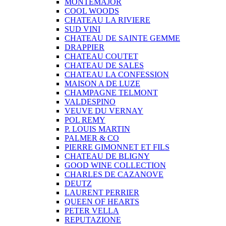
MONTEMAJOR
COOL WOODS
CHATEAU LA RIVIERE
SUD VINI
CHATEAU DE SAINTE GEMME
DRAPPIER
CHATEAU COUTET
CHATEAU DE SALES
CHATEAU LA CONFESSION
MAISON A DE LUZE
CHAMPAGNE TELMONT
VALDESPINO
VEUVE DU VERNAY
POL REMY
P. LOUIS MARTIN
PALMER & CO
PIERRE GIMONNET ET FILS
CHATEAU DE BLIGNY
GOOD WINE COLLECTION
CHARLES DE CAZANOVE
DEUTZ
LAURENT PERRIER
QUEEN OF HEARTS
PETER VELLA
REPUTAZIONE