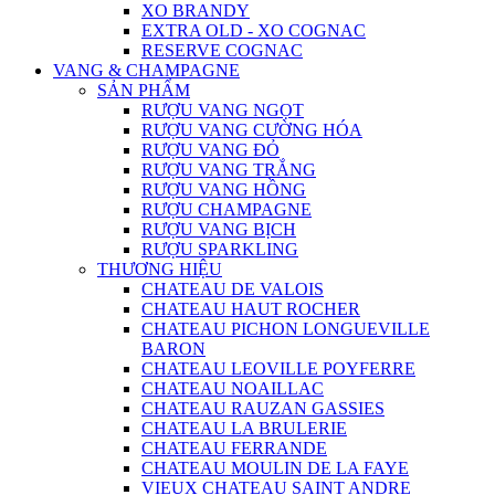
XO BRANDY
EXTRA OLD - XO COGNAC
RESERVE COGNAC
VANG & CHAMPAGNE
SẢN PHẨM
RƯỢU VANG NGỌT
RƯỢU VANG CƯỜNG HÓA
RƯỢU VANG ĐỎ
RƯỢU VANG TRẮNG
RƯỢU VANG HỒNG
RƯỢU CHAMPAGNE
RƯỢU VANG BỊCH
RƯỢU SPARKLING
THƯƠNG HIỆU
CHATEAU DE VALOIS
CHATEAU HAUT ROCHER
CHATEAU PICHON LONGUEVILLE
BARON
CHATEAU LEOVILLE POYFERRE
CHATEAU NOAILLAC
CHATEAU RAUZAN GASSIES
CHATEAU LA BRULERIE
CHATEAU FERRANDE
CHATEAU MOULIN DE LA FAYE
VIEUX CHATEAU SAINT ANDRE