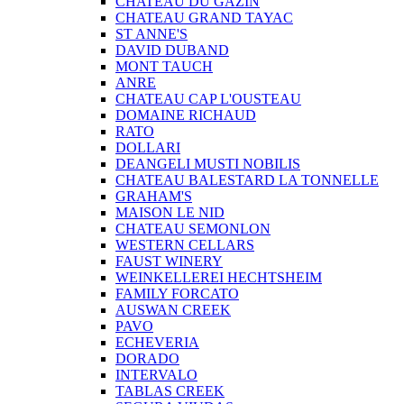
CHATEAU DU GAZIN
CHATEAU GRAND TAYAC
ST ANNE'S
DAVID DUBAND
MONT TAUCH
ANRE
CHATEAU CAP L'OUSTEAU
DOMAINE RICHAUD
RATO
DOLLARI
DEANGELI MUSTI NOBILIS
CHATEAU BALESTARD LA TONNELLE
GRAHAM'S
MAISON LE NID
CHATEAU SEMONLON
WESTERN CELLARS
FAUST WINERY
WEINKELLEREI HECHTSHEIM
FAMILY FORCATO
AUSWAN CREEK
PAVO
ECHEVERIA
DORADO
INTERVALO
TABLAS CREEK