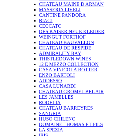
CHATEAU MAINE D ARMAN
MASSERIA LIVELI
CANTINE PANDORA
BIAGI
CECCATO
DES KAISER NEUE KLEIDER
WEINGUT FORTHOF
CHATEAU BAUVALLON
CHATEAU DE RESPIDE
ADMIRALITY BAY
THISTLEDOWN WINES
12 E MEZZO COLLECTION
CASA VINICOLA BOTTER
ENZO BARTOLI
ADDESSO
CASA LUNARDI
CHATEAU GROMEL BEL AIR
LES JAMELLES
RODELIA
CHATEAU BARREYRES
SANGRIA
HUSO CHILENO
DOMAINE THOMAS ET FILS
LA SPEZIA
IRIS