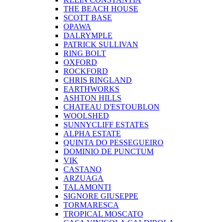
THE BEACH HOUSE
SCOTT BASE
OPAWA
DALRYMPLE
PATRICK SULLIVAN
RING BOLT
OXFORD
ROCKFORD
CHRIS RINGLAND
EARTHWORKS
ASHTON HILLS
CHATEAU D'ESTOUBLON
WOOLSHED
SUNNYCLIFF ESTATES
ALPHA ESTATE
QUINTA DO PESSEGUEIRO
DOMINIO DE PUNCTUM
VIK
CASTANO
ARZUAGA
TALAMONTI
SIGNORE GIUSEPPE
TORMARESCA
TROPICAL MOSCATO