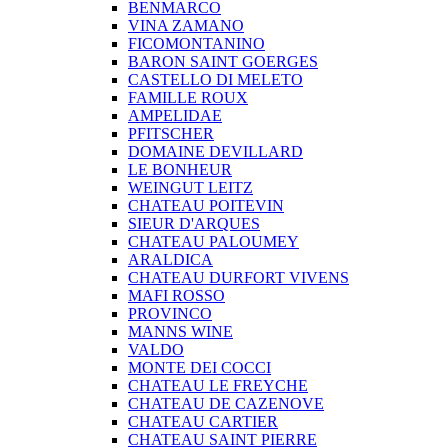
BENMARCO
VINA ZAMANO
FICOMONTANINO
BARON SAINT GOERGES
CASTELLO DI MELETO
FAMILLE ROUX
AMPELIDAE
PFITSCHER
DOMAINE DEVILLARD
LE BONHEUR
WEINGUT LEITZ
CHATEAU POITEVIN
SIEUR D'ARQUES
CHATEAU PALOUMEY
ARALDICA
CHATEAU DURFORT VIVENS
MAFI ROSSO
PROVINCO
MANNS WINE
VALDO
MONTE DEI COCCI
CHATEAU LE FREYCHE
CHATEAU DE CAZENOVE
CHATEAU CARTIER
CHATEAU SAINT PIERRE