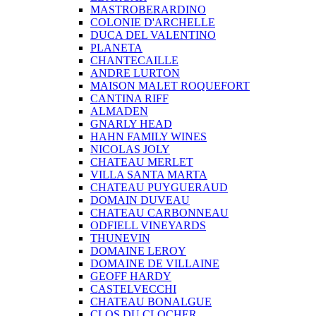
MASTROBERARDINO
COLONIE D'ARCHELLE
DUCA DEL VALENTINO
PLANETA
CHANTECAILLE
ANDRE LURTON
MAISON MALET ROQUEFORT
CANTINA RIFF
ALMADEN
GNARLY HEAD
HAHN FAMILY WINES
NICOLAS JOLY
CHATEAU MERLET
VILLA SANTA MARTA
CHATEAU PUYGUERAUD
DOMAIN DUVEAU
CHATEAU CARBONNEAU
ODFIELL VINEYARDS
THUNEVIN
DOMAINE LEROY
DOMAINE DE VILLAINE
GEOFF HARDY
CASTELVECCHI
CHATEAU BONALGUE
CLOS DU CLOCHER