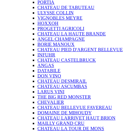
PORTIA
CHATEAU DE TABUTEAU
ULYSSE COLLIN
VIGNOBLES MEYRE
HOXXOH
PROGETTI AGRICOLI
CHATEAU LA HAUTE BRANDE
ANGEL CHAMPAGNE
BORIE MANOUX
CHATEAU PIED D'ARGENT BELLEVUE
INFUHR
CHATEAU CASTELBRUCK
ANGAS
DATABILE
DON VINO
CHATEAU DESMIRAIL
CHATEAU ASCUMBAS
LARUS VINI
THE BIG RED MONSTER
CHEVALIER
CHATEAU BELLEVUE FAVEREAU
DOMAINE DE MIHOUDY
CHATEAU LARRIVET HAUT BRION
MAILLY GRAND CRU
CHATEAU LA TOUR DE MONS