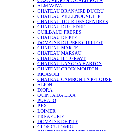
CASA VINICOLA CALDIROLA
ALMAVIVA
CHATEAU BRANAIRE DUCRU
CHATEAU VILLENOUVETTE
CHATEAU TOUR DES GENDRES
CHATEAU DU CEDRE
GUILBAUD FRERES
CHATEAU DE PEZ
DOMAINE DU PERE GUILLOT
CHATEAU MARTET
CHATEAU MARSAU
CHATEAU BELGRAVE
CHATEAU LANGOA BARTON
CHATEAU CROIX MOUTON
RICASOLI
CHATEAU CAMBON LA PELOUSE
ALION
DIORA
QUINTA DA LIXA
PURATO
BEX
LOIMER
ERRAZURIZ
DOMAINE DE I'ILE
CLOS CULOMBU