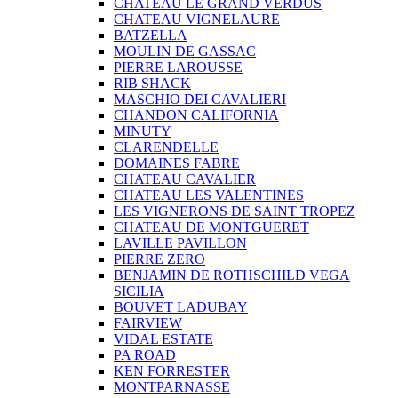
CHATEAU LE GRAND VERDUS
CHATEAU VIGNELAURE
BATZELLA
MOULIN DE GASSAC
PIERRE LAROUSSE
RIB SHACK
MASCHIO DEI CAVALIERI
CHANDON CALIFORNIA
MINUTY
CLARENDELLE
DOMAINES FABRE
CHATEAU CAVALIER
CHATEAU LES VALENTINES
LES VIGNERONS DE SAINT TROPEZ
CHATEAU DE MONTGUERET
LAVILLE PAVILLON
PIERRE ZERO
BENJAMIN DE ROTHSCHILD VEGA
SICILIA
BOUVET LADUBAY
FAIRVIEW
VIDAL ESTATE
PA ROAD
KEN FORRESTER
MONTPARNASSE