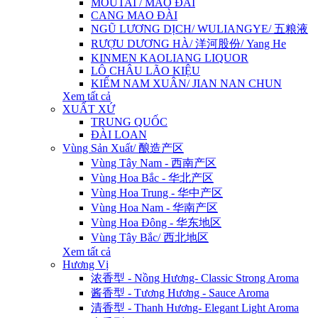
MOUTAI / MAO ĐÀI
CANG MAO ĐÀI
NGŨ LƯƠNG DỊCH/ WULIANGYE/ 五粮液
RƯỢU DƯƠNG HÀ/ 洋河股份/ Yang He
KINMEN KAOLIANG LIQUOR
LÔ CHÂU LÃO KIỆU
KIẾM NAM XUÂN/ JIAN NAN CHUN
Xem tất cả
XUẤT XỨ
TRUNG QUỐC
ĐÀI LOAN
Vùng Sản Xuất/ 酿造产区
Vùng Tây Nam - 西南产区
Vùng Hoa Bắc - 华北产区
Vùng Hoa Trung - 华中产区
Vùng Hoa Nam - 华南产区
Vùng Hoa Đông - 华东地区
Vùng Tây Bắc/ 西北地区
Xem tất cả
Hương Vị
浓香型 - Nồng Hương- Classic Strong Aroma
酱香型 - Tương Hương - Sauce Aroma
清香型 - Thanh Hương- Elegant Light Aroma