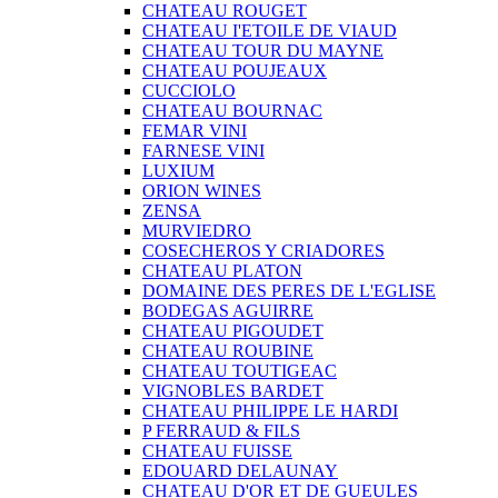
CHATEAU ROUGET
CHATEAU I'ETOILE DE VIAUD
CHATEAU TOUR DU MAYNE
CHATEAU POUJEAUX
CUCCIOLO
CHATEAU BOURNAC
FEMAR VINI
FARNESE VINI
LUXIUM
ORION WINES
ZENSA
MURVIEDRO
COSECHEROS Y CRIADORES
CHATEAU PLATON
DOMAINE DES PERES DE L'EGLISE
BODEGAS AGUIRRE
CHATEAU PIGOUDET
CHATEAU ROUBINE
CHATEAU TOUTIGEAC
VIGNOBLES BARDET
CHATEAU PHILIPPE LE HARDI
P FERRAUD & FILS
CHATEAU FUISSE
EDOUARD DELAUNAY
CHATEAU D'OR ET DE GUEULES