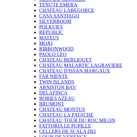
TENUTE EMERA
CHATEAU LABEGORCE
CASA SANTIAGO
SILVERBOOM
POLKURA
REPUBLIC
MATEUS
MOJO
RIBBONWOOD
PAOLO LEO
CHATEAU BERLIQUET
CHATEAU MALARTIC LAGRAVIERE
CHATEAU D'ISSAN MARGAUX
FAR NIENTE
TWIN ISLANDS
ARNISTON BAY
DELAFINCA
BORIES AZEAU
BRUMONT
CHATEAU MONTUS
CHATEAU LA PATACHE
CHATEAU TOUR DU ROC MILON
FATTORIA LE PUPILLE
CELLERS DE SCALA DEI
LOUIS DE VENENGE