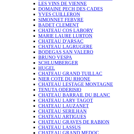
LES VINS DE VIENNE
DOMAINE PECH DES CADES
YVES CUILLERON
SIMONNET FEBVRE
BADET CLEMENT
CHATEAU COS LABORY
MARIE LAURE LURTON
CHATEAU D'ARSAC
CHATEAU LAGRUGERE
BODEGAS SAN VALERO
BRUNO VESPA
SCHLUMBERGER
HUGEL
CHATEAU GRAND TUILLAC
NIER COTE DU RHONE
CHATEAU LESTAGE MONTAGNE
TENUTA ODERISIO
CHATEAU BARRAIL DU BLANC
CHATEAU LARY TAGOT
CHATEAU LAUZANET
CHATEAU SERILHAN
CHATEAU ARTIGUES
CHATEAU GRAVES DE RABION
CHATEAU LASSUS
CHATEAU GRAND MEDOC