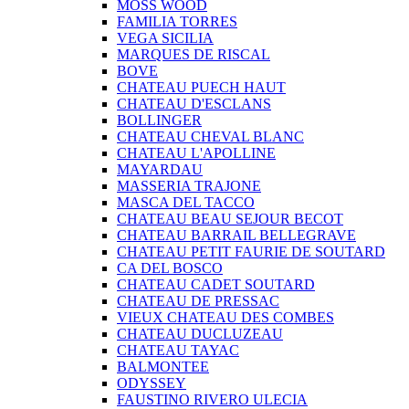
MOSS WOOD
FAMILIA TORRES
VEGA SICILIA
MARQUES DE RISCAL
BOVE
CHATEAU PUECH HAUT
CHATEAU D'ESCLANS
BOLLINGER
CHATEAU CHEVAL BLANC
CHATEAU L'APOLLINE
MAYARDAU
MASSERIA TRAJONE
MASCA DEL TACCO
CHATEAU BEAU SEJOUR BECOT
CHATEAU BARRAIL BELLEGRAVE
CHATEAU PETIT FAURIE DE SOUTARD
CA DEL BOSCO
CHATEAU CADET SOUTARD
CHATEAU DE PRESSAC
VIEUX CHATEAU DES COMBES
CHATEAU DUCLUZEAU
CHATEAU TAYAC
BALMONTEE
ODYSSEY
FAUSTINO RIVERO ULECIA