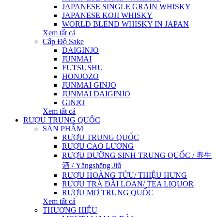
JAPANESE SINGLE GRAIN WHISKY
JAPANESE KOJI WHISKY
WORLD BLEND WHISKY IN JAPAN
Xem tất cả
Cấp Độ Sake
DAIGINJO
JUNMAI
FUTSUSHU
HONJOZO
JUNMAI GINJO
JUNMAI DAIGINJO
GINJO
Xem tất cả
RƯỢU TRUNG QUỐC
SẢN PHẨM
RƯỢU TRUNG QUỐC
RƯỢU CAO LƯƠNG
RƯỢU DƯỠNG SINH TRUNG QUỐC / 养生
酒 / Yǎngshēng Jiǔ
RƯỢU HOÀNG TỬU/ THIỆU HƯNG
RƯỢU TRÀ ĐÀI LOAN/ TEA LIQUOR
RƯỢU MƠ TRUNG QUỐC
Xem tất cả
THƯƠNG HIỆU