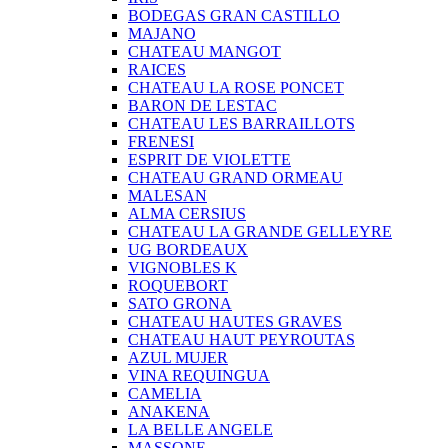
BODEGAS GRAN CASTILLO
MAJANO
CHATEAU MANGOT
RAICES
CHATEAU LA ROSE PONCET
BARON DE LESTAC
CHATEAU LES BARRAILLOTS
FRENESI
ESPRIT DE VIOLETTE
CHATEAU GRAND ORMEAU
MALESAN
ALMA CERSIUS
CHATEAU LA GRANDE GELLEYRE
UG BORDEAUX
VIGNOBLES K
ROQUEBORT
SATO GRONA
CHATEAU HAUTES GRAVES
CHATEAU HAUT PEYROUTAS
AZUL MUJER
VINA REQUINGUA
CAMELIA
ANAKENA
LA BELLE ANGELE
MASSONE