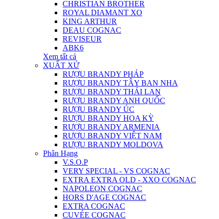
CHRISTIAN BROTHER
ROYAL DIAMANT XO
KING ARTHUR
DEAU COGNAC
REVISEUR
ABK6
Xem tất cả
XUẤT XỨ
RƯỢU BRANDY PHÁP
RƯỢU BRANDY TÂY BAN NHA
RƯỢU BRANDY THÁI LAN
RƯỢU BRANDY ANH QUỐC
RƯỢU BRANDY ÚC
RƯỢU BRANDY HOA KỲ
RƯỢU BRANDY ARMENIA
RƯỢU BRANDY VIỆT NAM
RƯỢU BRANDY MOLDOVA
Phân Hạng
V.S.O.P
VERY SPECIAL - VS COGNAC
EXTRA EXTRA OLD - XXO COGNAC
NAPOLEON COGNAC
HORS D'AGE COGNAC
EXTRA COGNAC
CUVÉE COGNAC