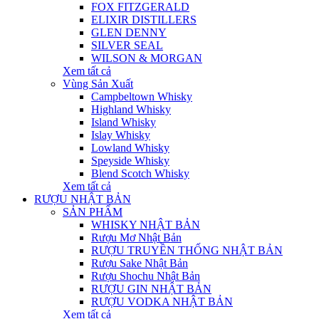
FOX FITZGERALD
ELIXIR DISTILLERS
GLEN DENNY
SILVER SEAL
WILSON & MORGAN
Xem tất cả
Vùng Sản Xuất
Campbeltown Whisky
Highland Whisky
Island Whisky
Islay Whisky
Lowland Whisky
Speyside Whisky
Blend Scotch Whisky
Xem tất cả
RƯỢU NHẬT BẢN
SẢN PHẨM
WHISKY NHẬT BẢN
Rượu Mơ Nhật Bản
RƯỢU TRUYỀN THỐNG NHẬT BẢN
Rượu Sake Nhật Bản
Rượu Shochu Nhật Bản
RƯỢU GIN NHẬT BẢN
RƯỢU VODKA NHẬT BẢN
Xem tất cả