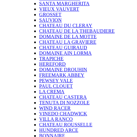
SANTA MARGHERITA
VIEUX VAUVERT
GROSSET
SAUVION
CHATEAU DU CLERAY
CHATEAU DE LA THEBAUDIERE
DOMAINE DE LA MOTTE
CHATEAU LA GRAVIERE
CHATEAU GUIRAUD
DOMAINE AIN LORMA
TRAPICHE
HEREFORD
DOMAINE DROUHIN
FREEMARK ABBEY
PEWSEY VALE
PAUL CLOUET
LA CREMA
CHATEAU CASTERA
TENUTA DI NOZZOLE
WIND RACER
VINEDO CHADWICK
VILLA RANCO
CHATEAU ROUSSELLE
HUNDRED ARCE
BONNAIRE