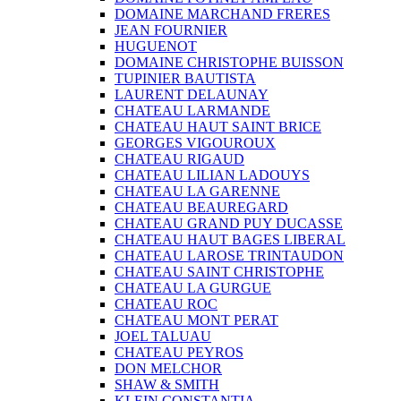
DOMAINE MARCHAND FRERES
JEAN FOURNIER
HUGUENOT
DOMAINE CHRISTOPHE BUISSON
TUPINIER BAUTISTA
LAURENT DELAUNAY
CHATEAU LARMANDE
CHATEAU HAUT SAINT BRICE
GEORGES VIGOUROUX
CHATEAU RIGAUD
CHATEAU LILIAN LADOUYS
CHATEAU LA GARENNE
CHATEAU BEAUREGARD
CHATEAU GRAND PUY DUCASSE
CHATEAU HAUT BAGES LIBERAL
CHATEAU LAROSE TRINTAUDON
CHATEAU SAINT CHRISTOPHE
CHATEAU LA GURGUE
CHATEAU ROC
CHATEAU MONT PERAT
JOEL TALUAU
CHATEAU PEYROS
DON MELCHOR
SHAW & SMITH
KLEIN CONSTANTIA