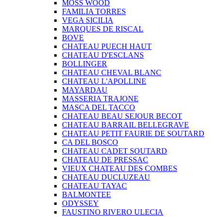
MOSS WOOD
FAMILIA TORRES
VEGA SICILIA
MARQUES DE RISCAL
BOVE
CHATEAU PUECH HAUT
CHATEAU D'ESCLANS
BOLLINGER
CHATEAU CHEVAL BLANC
CHATEAU L'APOLLINE
MAYARDAU
MASSERIA TRAJONE
MASCA DEL TACCO
CHATEAU BEAU SEJOUR BECOT
CHATEAU BARRAIL BELLEGRAVE
CHATEAU PETIT FAURIE DE SOUTARD
CA DEL BOSCO
CHATEAU CADET SOUTARD
CHATEAU DE PRESSAC
VIEUX CHATEAU DES COMBES
CHATEAU DUCLUZEAU
CHATEAU TAYAC
BALMONTEE
ODYSSEY
FAUSTINO RIVERO ULECIA