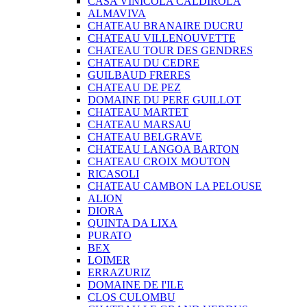
CASA VINICOLA CALDIROLA
ALMAVIVA
CHATEAU BRANAIRE DUCRU
CHATEAU VILLENOUVETTE
CHATEAU TOUR DES GENDRES
CHATEAU DU CEDRE
GUILBAUD FRERES
CHATEAU DE PEZ
DOMAINE DU PERE GUILLOT
CHATEAU MARTET
CHATEAU MARSAU
CHATEAU BELGRAVE
CHATEAU LANGOA BARTON
CHATEAU CROIX MOUTON
RICASOLI
CHATEAU CAMBON LA PELOUSE
ALION
DIORA
QUINTA DA LIXA
PURATO
BEX
LOIMER
ERRAZURIZ
DOMAINE DE I'ILE
CLOS CULOMBU