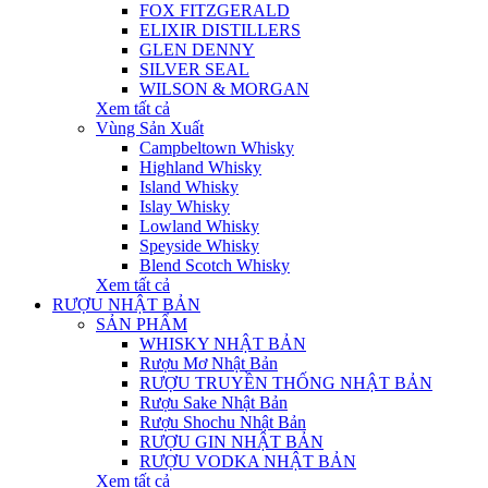
FOX FITZGERALD
ELIXIR DISTILLERS
GLEN DENNY
SILVER SEAL
WILSON & MORGAN
Xem tất cả
Vùng Sản Xuất
Campbeltown Whisky
Highland Whisky
Island Whisky
Islay Whisky
Lowland Whisky
Speyside Whisky
Blend Scotch Whisky
Xem tất cả
RƯỢU NHẬT BẢN
SẢN PHẨM
WHISKY NHẬT BẢN
Rượu Mơ Nhật Bản
RƯỢU TRUYỀN THỐNG NHẬT BẢN
Rượu Sake Nhật Bản
Rượu Shochu Nhật Bản
RƯỢU GIN NHẬT BẢN
RƯỢU VODKA NHẬT BẢN
Xem tất cả