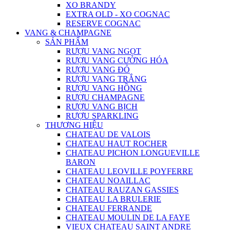
XO BRANDY
EXTRA OLD - XO COGNAC
RESERVE COGNAC
VANG & CHAMPAGNE
SẢN PHẨM
RƯỢU VANG NGỌT
RƯỢU VANG CƯỜNG HÓA
RƯỢU VANG ĐỎ
RƯỢU VANG TRẮNG
RƯỢU VANG HỒNG
RƯỢU CHAMPAGNE
RƯỢU VANG BỊCH
RƯỢU SPARKLING
THƯƠNG HIỆU
CHATEAU DE VALOIS
CHATEAU HAUT ROCHER
CHATEAU PICHON LONGUEVILLE
BARON
CHATEAU LEOVILLE POYFERRE
CHATEAU NOAILLAC
CHATEAU RAUZAN GASSIES
CHATEAU LA BRULERIE
CHATEAU FERRANDE
CHATEAU MOULIN DE LA FAYE
VIEUX CHATEAU SAINT ANDRE