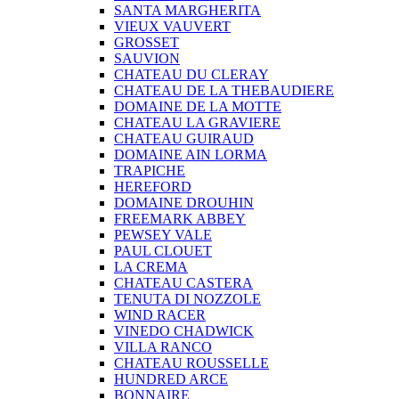
SANTA MARGHERITA
VIEUX VAUVERT
GROSSET
SAUVION
CHATEAU DU CLERAY
CHATEAU DE LA THEBAUDIERE
DOMAINE DE LA MOTTE
CHATEAU LA GRAVIERE
CHATEAU GUIRAUD
DOMAINE AIN LORMA
TRAPICHE
HEREFORD
DOMAINE DROUHIN
FREEMARK ABBEY
PEWSEY VALE
PAUL CLOUET
LA CREMA
CHATEAU CASTERA
TENUTA DI NOZZOLE
WIND RACER
VINEDO CHADWICK
VILLA RANCO
CHATEAU ROUSSELLE
HUNDRED ARCE
BONNAIRE