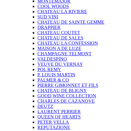
MONTEMAJOR
COOL WOODS
CHATEAU LA RIVIERE
SUD VINI
CHATEAU DE SAINTE GEMME
DRAPPIER
CHATEAU COUTET
CHATEAU DE SALES
CHATEAU LA CONFESSION
MAISON A DE LUZE
CHAMPAGNE TELMONT
VALDESPINO
VEUVE DU VERNAY
POL REMY
P. LOUIS MARTIN
PALMER & CO
PIERRE GIMONNET ET FILS
CHATEAU DE BLIGNY
GOOD WINE COLLECTION
CHARLES DE CAZANOVE
DEUTZ
LAURENT PERRIER
QUEEN OF HEARTS
PETER VELLA
REPUTAZIONE