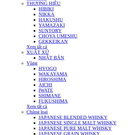
THƯƠNG HIỆU
HIBIKI
NIKKA
HAKUSHU
YAMAZAKI
SUNTORY
CHOYA UMESHU
GEKKEIKAN
Xem tất cả
XUẤT XỨ
NHẬT BẢN
Vùng
HYOGO
WAKAYAMA
HIROSHIMA
AICHI
IWATE
SHIMANE
FUKUSHIMA
Xem tất cả
Chủng loại
JAPANESE BLENDED WHISKY
JAPANESE SINGLE MALT WHISKY
JAPANESE PURE MALT WHISKY
JAPANESE GRAIN WHISKY