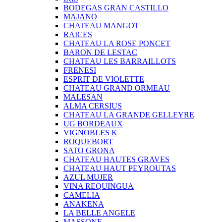
BODEGAS GRAN CASTILLO
MAJANO
CHATEAU MANGOT
RAICES
CHATEAU LA ROSE PONCET
BARON DE LESTAC
CHATEAU LES BARRAILLOTS
FRENESI
ESPRIT DE VIOLETTE
CHATEAU GRAND ORMEAU
MALESAN
ALMA CERSIUS
CHATEAU LA GRANDE GELLEYRE
UG BORDEAUX
VIGNOBLES K
ROQUEBORT
SATO GRONA
CHATEAU HAUTES GRAVES
CHATEAU HAUT PEYROUTAS
AZUL MUJER
VINA REQUINGUA
CAMELIA
ANAKENA
LA BELLE ANGELE
MASSONE