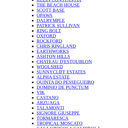
THE BEACH HOUSE
SCOTT BASE
OPAWA
DALRYMPLE
PATRICK SULLIVAN
RING BOLT
OXFORD
ROCKFORD
CHRIS RINGLAND
EARTHWORKS
ASHTON HILLS
CHATEAU D'ESTOUBLON
WOOLSHED
SUNNYCLIFF ESTATES
ALPHA ESTATE
QUINTA DO PESSEGUEIRO
DOMINIO DE PUNCTUM
VIK
CASTANO
ARZUAGA
TALAMONTI
SIGNORE GIUSEPPE
TORMARESCA
TROPICAL MOSCATO