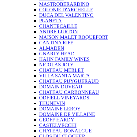
MASTROBERARDINO
COLONIE D'ARCHELLE
DUCA DEL VALENTINO
PLANETA
CHANTECAILLE
ANDRE LURTON
MAISON MALET ROQUEFORT
CANTINA RIFF
ALMADEN
GNARLY HEAD
HAHN FAMILY WINES
NICOLAS JOLY
CHATEAU MERLET
VILLA SANTA MARTA
CHATEAU PUYGUERAUD
DOMAIN DUVEAU
CHATEAU CARBONNEAU
ODFIELL VINEYARDS
THUNEVIN
DOMAINE LEROY
DOMAINE DE VILLAINE
GEOFF HARDY
CASTELVECCHI
CHATEAU BONALGUE
CLOS DU CLOCHER