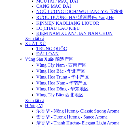
MOUTAI / MAO ĐÀI
CANG MAO ĐÀI
NGŨ LƯƠNG DỊCH/ WULIANGYE/ 五粮液
RƯỢU DƯƠNG HÀ/ 洋河股份/ Yang He
KINMEN KAOLIANG LIQUOR
LÔ CHÂU LÃO KIỆU
KIẾM NAM XUÂN/ JIAN NAN CHUN
Xem tất cả
XUẤT XỨ
TRUNG QUỐC
ĐÀI LOAN
Vùng Sản Xuất/ 酿造产区
Vùng Tây Nam - 西南产区
Vùng Hoa Bắc - 华北产区
Vùng Hoa Trung - 华中产区
Vùng Hoa Nam - 华南产区
Vùng Hoa Đông - 华东地区
Vùng Tây Bắc/ 西北地区
Xem tất cả
Hương Vị
浓香型 - Nồng Hương- Classic Strong Aroma
酱香型 - Tương Hương - Sauce Aroma
清香型 - Thanh Hương- Elegant Light Aroma