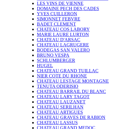
LES VINS DE VIENNE
DOMAINE PECH DES CADES
YVES CUILLERON
SIMONNET FEBVRE
BADET CLEMENT
CHATEAU COS LABORY
MARIE LAURE LURTON
CHATEAU D'ARSAC
CHATEAU LAGRUGERE
BODEGAS SAN VALERO
BRUNO VESPA
SCHLUMBERGER
HUGEL
CHATEAU GRAND TUILLAC
NIER COTE DU RHONE
CHATEAU LESTAGE MONTAGNE
TENUTA ODERISIO
CHATEAU BARRAIL DU BLANC
CHATEAU LARY TAGOT
CHATEAU LAUZANET
CHATEAU SERILHAN
CHATEAU ARTIGUES
CHATEAU GRAVES DE RABION
CHATEAU LASSUS
CHATEAU GRAND MEDOC