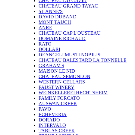
CHATEAU DU GAZIN
CHATEAU GRAND TAYAC
ST ANNE'S
DAVID DUBAND
MONT TAUCH
ANRE
CHATEAU CAP L'OUSTEAU
DOMAINE RICHAUD
RATO
DOLLARI
DEANGELI MUSTI NOBILIS
CHATEAU BALESTARD LA TONNELLE
GRAHAM'S
MAISON LE NID
CHATEAU SEMONLON
WESTERN CELLARS
FAUST WINERY
WEINKELLEREI HECHTSHEIM
FAMILY FORCATO
AUSWAN CREEK
PAVO
ECHEVERIA
DORADO
INTERVALO
TABLAS CREEK