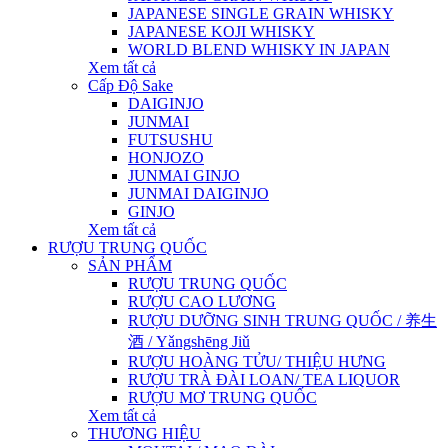
JAPANESE SINGLE GRAIN WHISKY
JAPANESE KOJI WHISKY
WORLD BLEND WHISKY IN JAPAN
Xem tất cả
Cấp Độ Sake
DAIGINJO
JUNMAI
FUTSUSHU
HONJOZO
JUNMAI GINJO
JUNMAI DAIGINJO
GINJO
Xem tất cả
RƯỢU TRUNG QUỐC
SẢN PHẨM
RƯỢU TRUNG QUỐC
RƯỢU CAO LƯƠNG
RƯỢU DƯỠNG SINH TRUNG QUỐC / 养生
酒 / Yǎngshēng Jiǔ
RƯỢU HOÀNG TỬU/ THIỆU HƯNG
RƯỢU TRÀ ĐÀI LOAN/ TEA LIQUOR
RƯỢU MƠ TRUNG QUỐC
Xem tất cả
THƯƠNG HIỆU