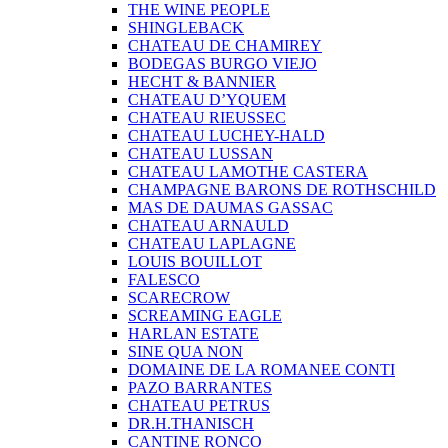
THE WINE PEOPLE
SHINGLEBACK
CHATEAU DE CHAMIREY
BODEGAS BURGO VIEJO
HECHT & BANNIER
CHATEAU D’YQUEM
CHATEAU RIEUSSEC
CHATEAU LUCHEY-HALD
CHATEAU LUSSAN
CHATEAU LAMOTHE CASTERA
CHAMPAGNE BARONS DE ROTHSCHILD
MAS DE DAUMAS GASSAC
CHATEAU ARNAULD
CHATEAU LAPLAGNE
LOUIS BOUILLOT
FALESCO
SCARECROW
SCREAMING EAGLE
HARLAN ESTATE
SINE QUA NON
DOMAINE DE LA ROMANEE CONTI
PAZO BARRANTES
CHATEAU PETRUS
DR.H.THANISCH
CANTINE RONCO