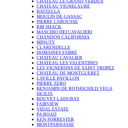
CHATEAU LE GRAND VERDUS
CHATEAU VIGNELAURE
BATZELLA
MOULIN DE GASSAC
PIERRE LAROUSSE
RIB SHACK
MASCHIO DEI CAVALIERI
CHANDON CALIFORNIA
MINUTY
CLARENDELLE
DOMAINES FABRE
CHATEAU CAVALIER
CHATEAU LES VALENTINES
LES VIGNERONS DE SAINT TROPEZ
CHATEAU DE MONTGUERET
LAVILLE PAVILLON
PIERRE ZERO
BENJAMIN DE ROTHSCHILD VEGA
SICILIA
BOUVET LADUBAY
FAIRVIEW
VIDAL ESTATE
PA ROAD
KEN FORRESTER
MONTPARNASSE