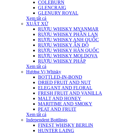
COLEBURN
GLENCRAIG
GLENURY ROYAL
Xem tất cả
XUẤT XỨ
RƯỢU WHISKY MYANMAR
RƯỢU WHISKY PHẦN LAN
RƯỢU WHISKY ANH QUỐC
RƯỢU WHISKY ẤN ĐỘ
RƯỢU WHISKY HÀN QUỐC
RƯỢU WHISKY MOLDOVA
RƯỢU WHISKY PHÁP
Xem tất cả
Hương Vị Whisky
BOTTLED-IN-BOND
DRIED FRUIT AND NUT
ELEGANT AND FLORAL
FRESH FRUIT AND VANILLA
MALT AND HONEY
MARITIME AND SMOKY
PEAT AND FRUIT
Xem tất cả
Independent Bottlings
FINEST WHISKY BERLIN
HUNTER LAING