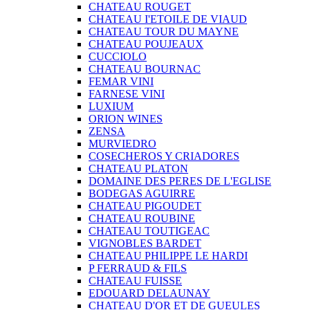
CHATEAU ROUGET
CHATEAU I'ETOILE DE VIAUD
CHATEAU TOUR DU MAYNE
CHATEAU POUJEAUX
CUCCIOLO
CHATEAU BOURNAC
FEMAR VINI
FARNESE VINI
LUXIUM
ORION WINES
ZENSA
MURVIEDRO
COSECHEROS Y CRIADORES
CHATEAU PLATON
DOMAINE DES PERES DE L'EGLISE
BODEGAS AGUIRRE
CHATEAU PIGOUDET
CHATEAU ROUBINE
CHATEAU TOUTIGEAC
VIGNOBLES BARDET
CHATEAU PHILIPPE LE HARDI
P FERRAUD & FILS
CHATEAU FUISSE
EDOUARD DELAUNAY
CHATEAU D'OR ET DE GUEULES