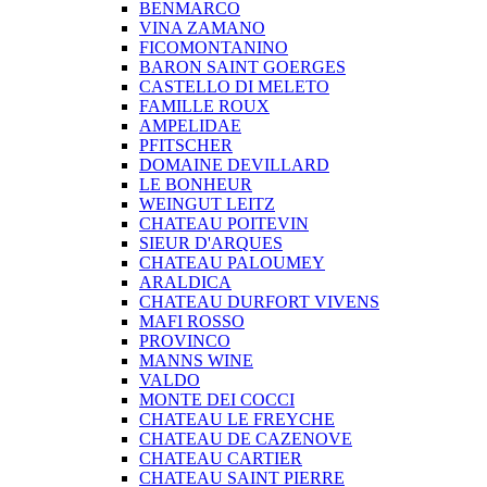
BENMARCO
VINA ZAMANO
FICOMONTANINO
BARON SAINT GOERGES
CASTELLO DI MELETO
FAMILLE ROUX
AMPELIDAE
PFITSCHER
DOMAINE DEVILLARD
LE BONHEUR
WEINGUT LEITZ
CHATEAU POITEVIN
SIEUR D'ARQUES
CHATEAU PALOUMEY
ARALDICA
CHATEAU DURFORT VIVENS
MAFI ROSSO
PROVINCO
MANNS WINE
VALDO
MONTE DEI COCCI
CHATEAU LE FREYCHE
CHATEAU DE CAZENOVE
CHATEAU CARTIER
CHATEAU SAINT PIERRE