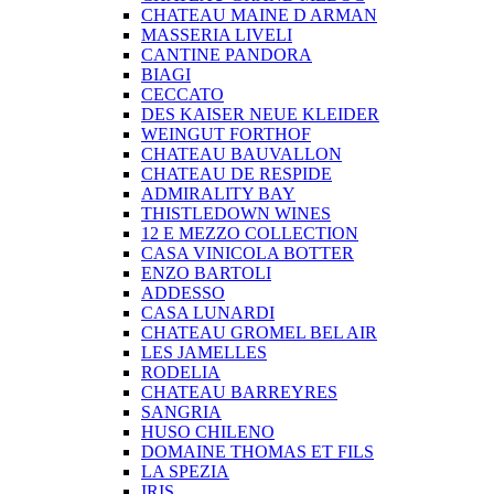
CHATEAU MAINE D ARMAN
MASSERIA LIVELI
CANTINE PANDORA
BIAGI
CECCATO
DES KAISER NEUE KLEIDER
WEINGUT FORTHOF
CHATEAU BAUVALLON
CHATEAU DE RESPIDE
ADMIRALITY BAY
THISTLEDOWN WINES
12 E MEZZO COLLECTION
CASA VINICOLA BOTTER
ENZO BARTOLI
ADDESSO
CASA LUNARDI
CHATEAU GROMEL BEL AIR
LES JAMELLES
RODELIA
CHATEAU BARREYRES
SANGRIA
HUSO CHILENO
DOMAINE THOMAS ET FILS
LA SPEZIA
IRIS