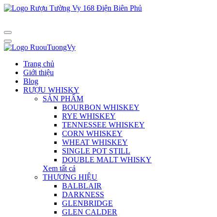
Trang chủ
Giới thiệu
Blog
RƯỢU WHISKY
SẢN PHẨM
BOURBON WHISKEY
RYE WHISKEY
TENNESSEE WHISKEY
CORN WHISKEY
WHEAT WHISKEY
SINGLE POT STILL
DOUBLE MALT WHISKY
Xem tất cả
THƯƠNG HIỆU
BALBLAIR
DARKNESS
GLENBRIDGE
GLEN CALDER