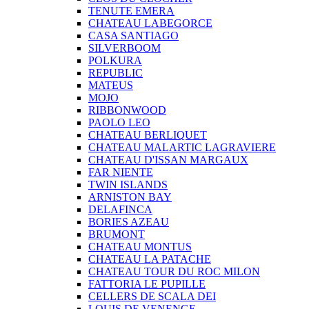
TENUTE EMERA
CHATEAU LABEGORCE
CASA SANTIAGO
SILVERBOOM
POLKURA
REPUBLIC
MATEUS
MOJO
RIBBONWOOD
PAOLO LEO
CHATEAU BERLIQUET
CHATEAU MALARTIC LAGRAVIERE
CHATEAU D'ISSAN MARGAUX
FAR NIENTE
TWIN ISLANDS
ARNISTON BAY
DELAFINCA
BORIES AZEAU
BRUMONT
CHATEAU MONTUS
CHATEAU LA PATACHE
CHATEAU TOUR DU ROC MILON
FATTORIA LE PUPILLE
CELLERS DE SCALA DEI
LOUIS DE VENENGE