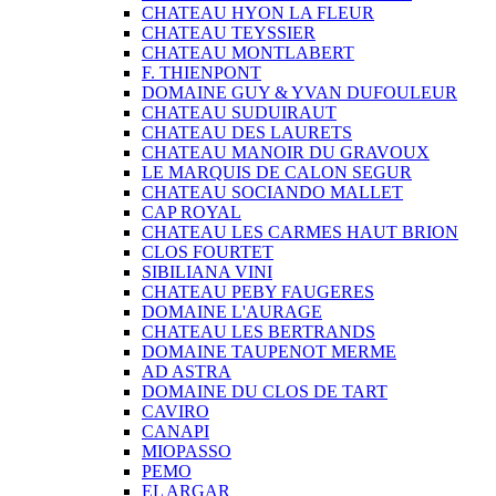
CHATEAU HYON LA FLEUR
CHATEAU TEYSSIER
CHATEAU MONTLABERT
F. THIENPONT
DOMAINE GUY & YVAN DUFOULEUR
CHATEAU SUDUIRAUT
CHATEAU DES LAURETS
CHATEAU MANOIR DU GRAVOUX
LE MARQUIS DE CALON SEGUR
CHATEAU SOCIANDO MALLET
CAP ROYAL
CHATEAU LES CARMES HAUT BRION
CLOS FOURTET
SIBILIANA VINI
CHATEAU PEBY FAUGERES
DOMAINE L'AURAGE
CHATEAU LES BERTRANDS
DOMAINE TAUPENOT MERME
AD ASTRA
DOMAINE DU CLOS DE TART
CAVIRO
CANAPI
MIOPASSO
PEMO
EL ARGAR