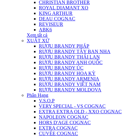
CHRISTIAN BROTHER
ROYAL DIAMANT XO
KING ARTHUR
DEAU COGNAC
REVISEUR
ABK6
Xem tất cả
XUẤT XỨ
RƯỢU BRANDY PHÁP
RƯỢU BRANDY TÂY BAN NHA
RƯỢU BRANDY THÁI LAN
RƯỢU BRANDY ANH QUỐC
RƯỢU BRANDY ÚC
RƯỢU BRANDY HOA KỲ
RƯỢU BRANDY ARMENIA
RƯỢU BRANDY VIỆT NAM
RƯỢU BRANDY MOLDOVA
Phân Hạng
V.S.O.P
VERY SPECIAL - VS COGNAC
EXTRA EXTRA OLD - XXO COGNAC
NAPOLEON COGNAC
HORS D'AGE COGNAC
EXTRA COGNAC
CUVÉE COGNAC