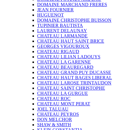
DOMAINE MARCHAND FRERES
JEAN FOURNIER
HUGUENOT
DOMAINE CHRISTOPHE BUISSON
TUPINIER BAUTISTA
LAURENT DELAUNAY
CHATEAU LARMANDE
CHATEAU HAUT SAINT BRICE
GEORGES VIGOUROUX
CHATEAU RIGAUD
CHATEAU LILIAN LADOUYS
CHATEAU LA GARENNE
CHATEAU BEAUREGARD
CHATEAU GRAND PUY DUCASSE
CHATEAU HAUT BAGES LIBERAL
CHATEAU LAROSE TRINTAUDON
CHATEAU SAINT CHRISTOPHE
CHATEAU LA GURGUE
CHATEAU ROC
CHATEAU MONT PERAT
JOEL TALUAU
CHATEAU PEYROS
DON MELCHOR
SHAW & SMITH
KLEIN CONSTANTIA