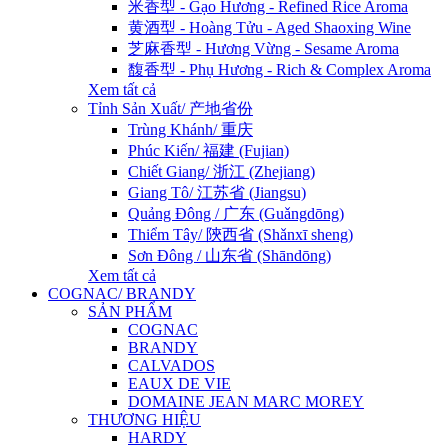
米香型 - Gạo Hương - Refined Rice Aroma
黄酒型 - Hoàng Tửu - Aged Shaoxing Wine
芝麻香型 - Hương Vừng - Sesame Aroma
馥香型 - Phụ Hương - Rich & Complex Aroma
Xem tất cả
Tỉnh Sản Xuất/ 产地省份
Trùng Khánh/ 重庆
Phúc Kiến/ 福建 (Fujian)
Chiết Giang/ 浙江 (Zhejiang)
Giang Tô/ 江苏省 (Jiangsu)
Quảng Đông / 广东 (Guǎngdōng)
Thiểm Tây/ 陝西省 (Shǎnxī sheng)
Sơn Đông / 山东省 (Shāndōng)
Xem tất cả
COGNAC/ BRANDY
SẢN PHẨM
COGNAC
BRANDY
CALVADOS
EAUX DE VIE
DOMAINE JEAN MARC MOREY
THƯƠNG HIỆU
HARDY