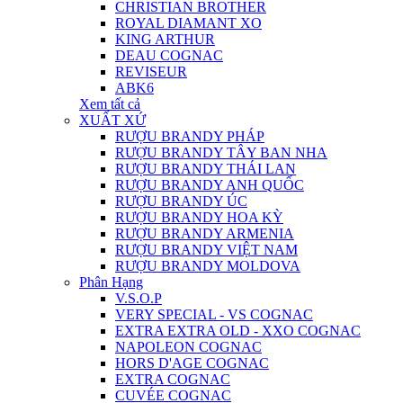
CHRISTIAN BROTHER
ROYAL DIAMANT XO
KING ARTHUR
DEAU COGNAC
REVISEUR
ABK6
Xem tất cả
XUẤT XỨ
RƯỢU BRANDY PHÁP
RƯỢU BRANDY TÂY BAN NHA
RƯỢU BRANDY THÁI LAN
RƯỢU BRANDY ANH QUỐC
RƯỢU BRANDY ÚC
RƯỢU BRANDY HOA KỲ
RƯỢU BRANDY ARMENIA
RƯỢU BRANDY VIỆT NAM
RƯỢU BRANDY MOLDOVA
Phân Hạng
V.S.O.P
VERY SPECIAL - VS COGNAC
EXTRA EXTRA OLD - XXO COGNAC
NAPOLEON COGNAC
HORS D'AGE COGNAC
EXTRA COGNAC
CUVÉE COGNAC