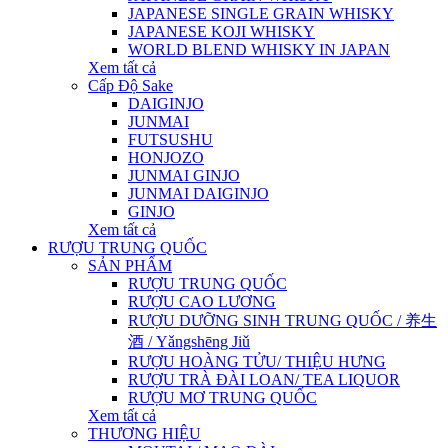
JAPANESE SINGLE GRAIN WHISKY
JAPANESE KOJI WHISKY
WORLD BLEND WHISKY IN JAPAN
Xem tất cả
Cấp Độ Sake
DAIGINJO
JUNMAI
FUTSUSHU
HONJOZO
JUNMAI GINJO
JUNMAI DAIGINJO
GINJO
Xem tất cả
RƯỢU TRUNG QUỐC
SẢN PHẨM
RƯỢU TRUNG QUỐC
RƯỢU CAO LƯƠNG
RƯỢU DƯỠNG SINH TRUNG QUỐC / 养生
酒 / Yǎngshēng Jiǔ
RƯỢU HOÀNG TỬU/ THIỆU HƯNG
RƯỢU TRÀ ĐÀI LOAN/ TEA LIQUOR
RƯỢU MƠ TRUNG QUỐC
Xem tất cả
THƯƠNG HIỆU