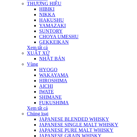
THƯƠNG HIỆU
HIBIKI
NIKKA
HAKUSHU
YAMAZAKI
SUNTORY
CHOYA UMESHU
GEKKEIKAN
Xem tất cả
XUẤT XỨ
NHẬT BẢN
Vùng
HYOGO
WAKAYAMA
HIROSHIMA
AICHI
IWATE
SHIMANE
FUKUSHIMA
Xem tất cả
Chủng loại
JAPANESE BLENDED WHISKY
JAPANESE SINGLE MALT WHISKY
JAPANESE PURE MALT WHISKY
JAPANESE GRAIN WHISKY