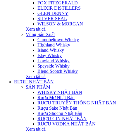
FOX FITZGERALD
ELIXIR DISTILLERS
GLEN DENNY
SILVER SEAL
WILSON & MORGAN
Xem tất cả
Vùng Sản Xuất
Campbeltown Whisky
Highland Whisky
Island Whisky
Islay Whisky
Lowland Whisky
Speyside Whisky
Blend Scotch Whisky
Xem tất cả
RƯỢU NHẬT BẢN
SẢN PHẨM
WHISKY NHẬT BẢN
Rượu Mơ Nhật Bản
RƯỢU TRUYỀN THỐNG NHẬT BẢN
Rượu Sake Nhật Bản
Rượu Shochu Nhật Bản
RƯỢU GIN NHẬT BẢN
RƯỢU VODKA NHẬT BẢN
Xem tất cả