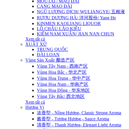
MOUTAI / MAO ĐÀI
CANG MAO ĐÀI
NGŨ LƯƠNG DỊCH/ WULIANGYE/ 五粮液
RƯỢU DƯƠNG HÀ/ 洋河股份/ Yang He
KINMEN KAOLIANG LIQUOR
LÔ CHÂU LÃO KIỆU
KIẾM NAM XUÂN/ JIAN NAN CHUN
Xem tất cả
XUẤT XỨ
TRUNG QUỐC
ĐÀI LOAN
Vùng Sản Xuất/ 酿造产区
Vùng Tây Nam - 西南产区
Vùng Hoa Bắc - 华北产区
Vùng Hoa Trung - 华中产区
Vùng Hoa Nam - 华南产区
Vùng Hoa Đông - 华东地区
Vùng Tây Bắc/ 西北地区
Xem tất cả
Hương Vị
浓香型 - Nồng Hương- Classic Strong Aroma
酱香型 - Tương Hương - Sauce Aroma
清香型 - Thanh Hương- Elegant Light Aroma