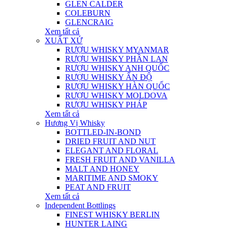
GLEN CALDER
COLEBURN
GLENCRAIG
Xem tất cả
XUẤT XỨ
RƯỢU WHISKY MYANMAR
RƯỢU WHISKY PHẦN LAN
RƯỢU WHISKY ANH QUỐC
RƯỢU WHISKY ẤN ĐỘ
RƯỢU WHISKY HÀN QUỐC
RƯỢU WHISKY MOLDOVA
RƯỢU WHISKY PHÁP
Xem tất cả
Hương Vị Whisky
BOTTLED-IN-BOND
DRIED FRUIT AND NUT
ELEGANT AND FLORAL
FRESH FRUIT AND VANILLA
MALT AND HONEY
MARITIME AND SMOKY
PEAT AND FRUIT
Xem tất cả
Independent Bottlings
FINEST WHISKY BERLIN
HUNTER LAING