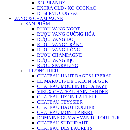
XO BRANDY
EXTRA OLD - XO COGNAC
RESERVE COGNAC
VANG & CHAMPAGNE
SẢN PHẨM
RƯỢU VANG NGỌT
RƯỢU VANG CƯỜNG HÓA
RƯỢU VANG ĐỎ
RƯỢU VANG TRẮNG
RƯỢU VANG HỒNG
RƯỢU CHAMPAGNE
RƯỢU VANG BỊCH
RƯỢU SPARKLING
THƯƠNG HIỆU
CHATEAU HAUT BAGES LIBERAL
LE MARQUIS DE CALON SEGUR
CHATEAU MOULIN DE LA FAYE
VIEUX CHATEAU SAINT ANDRE
CHATEAU HYON LA FLEUR
CHATEAU TEYSSIER
CHATEAU HAUT ROCHER
CHATEAU MONTLABERT
DOMAINE GUY & YVAN DUFOULEUR
CHATEAU SUDUIRAUT
CHATEAU DES LAURETS