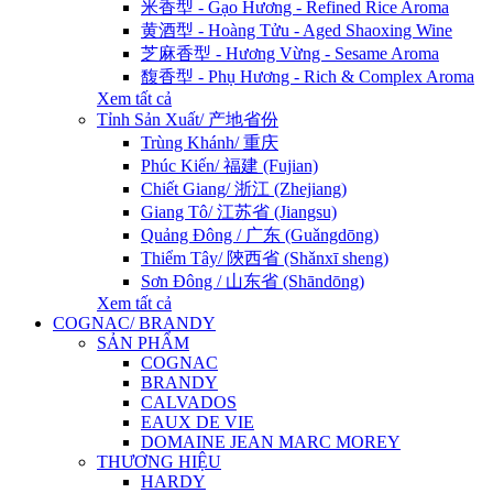
米香型 - Gạo Hương - Refined Rice Aroma
黄酒型 - Hoàng Tửu - Aged Shaoxing Wine
芝麻香型 - Hương Vừng - Sesame Aroma
馥香型 - Phụ Hương - Rich & Complex Aroma
Xem tất cả
Tỉnh Sản Xuất/ 产地省份
Trùng Khánh/ 重庆
Phúc Kiến/ 福建 (Fujian)
Chiết Giang/ 浙江 (Zhejiang)
Giang Tô/ 江苏省 (Jiangsu)
Quảng Đông / 广东 (Guǎngdōng)
Thiểm Tây/ 陝西省 (Shǎnxī sheng)
Sơn Đông / 山东省 (Shāndōng)
Xem tất cả
COGNAC/ BRANDY
SẢN PHẨM
COGNAC
BRANDY
CALVADOS
EAUX DE VIE
DOMAINE JEAN MARC MOREY
THƯƠNG HIỆU
HARDY