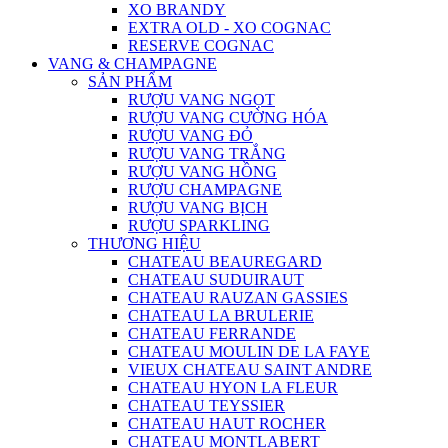
XO BRANDY
EXTRA OLD - XO COGNAC
RESERVE COGNAC
VANG & CHAMPAGNE
SẢN PHẨM
RƯỢU VANG NGỌT
RƯỢU VANG CƯỜNG HÓA
RƯỢU VANG ĐỎ
RƯỢU VANG TRẮNG
RƯỢU VANG HỒNG
RƯỢU CHAMPAGNE
RƯỢU VANG BỊCH
RƯỢU SPARKLING
THƯƠNG HIỆU
CHATEAU BEAUREGARD
CHATEAU SUDUIRAUT
CHATEAU RAUZAN GASSIES
CHATEAU LA BRULERIE
CHATEAU FERRANDE
CHATEAU MOULIN DE LA FAYE
VIEUX CHATEAU SAINT ANDRE
CHATEAU HYON LA FLEUR
CHATEAU TEYSSIER
CHATEAU HAUT ROCHER
CHATEAU MONTLABERT