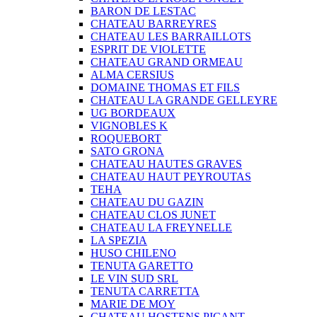
BARON DE LESTAC
CHATEAU BARREYRES
CHATEAU LES BARRAILLOTS
ESPRIT DE VIOLETTE
CHATEAU GRAND ORMEAU
ALMA CERSIUS
DOMAINE THOMAS ET FILS
CHATEAU LA GRANDE GELLEYRE
UG BORDEAUX
VIGNOBLES K
ROQUEBORT
SATO GRONA
CHATEAU HAUTES GRAVES
CHATEAU HAUT PEYROUTAS
TEHA
CHATEAU DU GAZIN
CHATEAU CLOS JUNET
CHATEAU LA FREYNELLE
LA SPEZIA
HUSO CHILENO
TENUTA GARETTO
LE VIN SUD SRL
TENUTA CARRETTA
MARIE DE MOY
CHATEAU HOSTENS PICANT