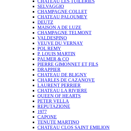
CHATEAU LES TUILERIES
SELVAGGIO
CHAMPAGNE COLLET
CHATEAU PALOUMEY
DEUTZ
MAISON A DE LUZE
CHAMPAGNE TELMONT
VALDESPINO
VEUVE DU VERNAY
POL REMY
P. LOUIS MARTIN
PALMER & CO
PIERRE GIMONNET ET FILS
DRAPPIER
CHATEAU DE BLIGNY
CHARLES DE CAZANOVE
LAURENT PERRIER
CHATEAU LA RIVIERE
QUEEN OF HEARTS
PETER VELLA
REPUTAZIONE
1977
CAPONE
TENUTE MARTINO
CHATEAU CLOS SAINT EMILION