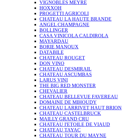
VIGNOBLES MEYRE
HOXXOH
PROGETTI AGRICOLI
CHATEAU LA HAUTE BRANDE
ANGEL CHAMPAGNE
BOLLINGER
CASA VINICOLA CALDIROLA
MAYARDAU
BORIE MANOUX
DATABILE
CHATEAU ROUGET
DON VINO
CHATEAU DESMIRAIL
CHATEAU ASCUMBAS
LARUS VINI
THE BIG RED MONSTER
CHEVALIER
CHATEAU BELLEVUE FAVEREAU
DOMAINE DE MIHOUDY
CHATEAU LARRIVET HAUT BRION
CHATEAU CASTELBRUCK
MAILLY GRAND CRU
CHATEAU I'ETOILE DE VIAUD
CHATEAU TAYAC
CHATEAU TOUR DU MAYNE