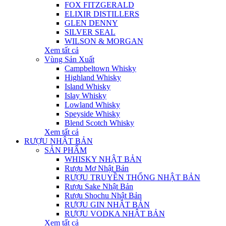
FOX FITZGERALD
ELIXIR DISTILLERS
GLEN DENNY
SILVER SEAL
WILSON & MORGAN
Xem tất cả
Vùng Sản Xuất
Campbeltown Whisky
Highland Whisky
Island Whisky
Islay Whisky
Lowland Whisky
Speyside Whisky
Blend Scotch Whisky
Xem tất cả
RƯỢU NHẬT BẢN
SẢN PHẨM
WHISKY NHẬT BẢN
Rượu Mơ Nhật Bản
RƯỢU TRUYỀN THỐNG NHẬT BẢN
Rượu Sake Nhật Bản
Rượu Shochu Nhật Bản
RƯỢU GIN NHẬT BẢN
RƯỢU VODKA NHẬT BẢN
Xem tất cả