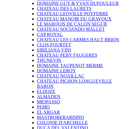
DOMAINE GUY & YVAN DUFOULEUR
CHATEAU DES LAURETS
CHATEAU LEOVILLE POYFERRE
CHATEAU MANOIR DU GRAVOUX
LE MARQUIS DE CALON SEGUR
CHATEAU SOCIANDO MALLET
CAP ROYAL
CHATEAU LES CARMES HAUT BRION
CLOS FOURTET
SIBILIANA VINI
CHATEAU PEBY FAUGERES
THUNEVIN
DOMAINE TAUPENOT MERME
DOMAINE LEROY
CHATEAU NOAILLAC
CHATEAU PICHON LONGUEVILLE
BARON
ELDOZE
ALMADEN
MIOPASSO
PEMO
EL ARGAR
MASTROBERARDINO
COLONIE D'ARCHELLE
DUCA DEL VALENTINO