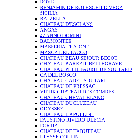
BOVE
BENJAMIN DE ROTHSCHILD VEGA
SICILIA
BATZELLA
CHATEAU D'ESCLANS
ANGAS
47 ANNO DOMINI
BALMONTEE
MASSERIA TRAJONE
MASCA DEL TACCO
CHATEAU BEAU SEJOUR BECOT
CHATEAU BARRAIL BELLEGRAVE
CHATEAU PETIT FAURIE DE SOUTARD
CA DEL BOSCO
CHATEAU CADET SOUTARD
CHATEAU DE PRESSAC
VIEUX CHATEAU DES COMBES
CHATEAU CHEVAL BLANC
CHATEAU DUCLUZEAU
ODYSSEY
CHATEAU L'APOLLINE
FAUSTINO RIVERO ULECIA
PORTIA
CHATEAU DE TABUTEAU
ULYSSE COLLIN