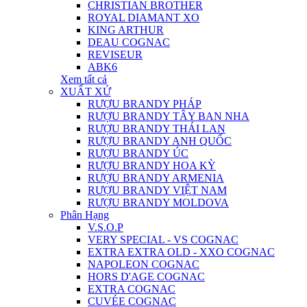
CHRISTIAN BROTHER
ROYAL DIAMANT XO
KING ARTHUR
DEAU COGNAC
REVISEUR
ABK6
Xem tất cả
XUẤT XỨ
RƯỢU BRANDY PHÁP
RƯỢU BRANDY TÂY BAN NHA
RƯỢU BRANDY THÁI LAN
RƯỢU BRANDY ANH QUỐC
RƯỢU BRANDY ÚC
RƯỢU BRANDY HOA KỲ
RƯỢU BRANDY ARMENIA
RƯỢU BRANDY VIỆT NAM
RƯỢU BRANDY MOLDOVA
Phân Hạng
V.S.O.P
VERY SPECIAL - VS COGNAC
EXTRA EXTRA OLD - XXO COGNAC
NAPOLEON COGNAC
HORS D'AGE COGNAC
EXTRA COGNAC
CUVÉE COGNAC