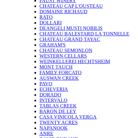
FAUST WINERY
CHATEAU CAP L'OUSTEAU
DOMAINE RICHAUD
RATO
DOLLARI
DEANGELI MUSTI NOBILIS
CHATEAU BALESTARD LA TONNELLE
CHATEAU GRAND TAYAC
GRAHAM'S
CHATEAU SEMONLON
WESTERN CELLARS
WEINKELLEREI HECHTSHEIM
MONT TAUCH
FAMILY FORCATO
AUSWAN CREEK
PAVO
ECHEVERIA
DORADO
INTERVALO
TABLAS CREEK
BARON DE LEY
CASA VINICOLA VERGA
TWENTY ACRES
NAPANOOK
ANRE