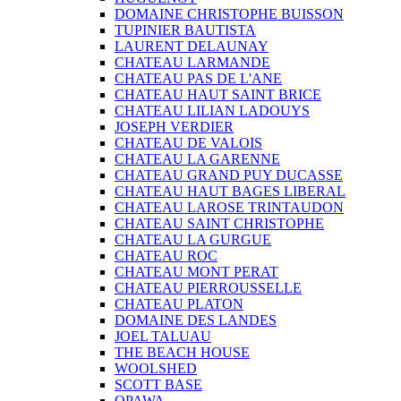
DOMAINE CHRISTOPHE BUISSON
TUPINIER BAUTISTA
LAURENT DELAUNAY
CHATEAU LARMANDE
CHATEAU PAS DE L'ANE
CHATEAU HAUT SAINT BRICE
CHATEAU LILIAN LADOUYS
JOSEPH VERDIER
CHATEAU DE VALOIS
CHATEAU LA GARENNE
CHATEAU GRAND PUY DUCASSE
CHATEAU HAUT BAGES LIBERAL
CHATEAU LAROSE TRINTAUDON
CHATEAU SAINT CHRISTOPHE
CHATEAU LA GURGUE
CHATEAU ROC
CHATEAU MONT PERAT
CHATEAU PIERROUSSELLE
CHATEAU PLATON
DOMAINE DES LANDES
JOEL TALUAU
THE BEACH HOUSE
WOOLSHED
SCOTT BASE
OPAWA