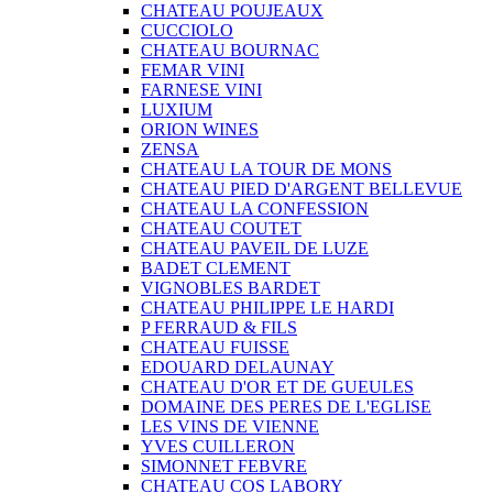
CHATEAU POUJEAUX
CUCCIOLO
CHATEAU BOURNAC
FEMAR VINI
FARNESE VINI
LUXIUM
ORION WINES
ZENSA
CHATEAU LA TOUR DE MONS
CHATEAU PIED D'ARGENT BELLEVUE
CHATEAU LA CONFESSION
CHATEAU COUTET
CHATEAU PAVEIL DE LUZE
BADET CLEMENT
VIGNOBLES BARDET
CHATEAU PHILIPPE LE HARDI
P FERRAUD & FILS
CHATEAU FUISSE
EDOUARD DELAUNAY
CHATEAU D'OR ET DE GUEULES
DOMAINE DES PERES DE L'EGLISE
LES VINS DE VIENNE
YVES CUILLERON
SIMONNET FEBVRE
CHATEAU COS LABORY