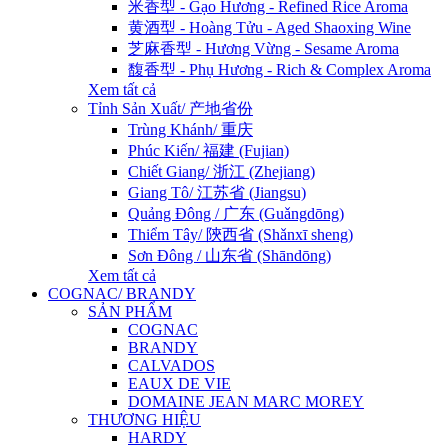
米香型 - Gạo Hương - Refined Rice Aroma
黄酒型 - Hoàng Tửu - Aged Shaoxing Wine
芝麻香型 - Hương Vừng - Sesame Aroma
馥香型 - Phụ Hương - Rich & Complex Aroma
Xem tất cả
Tỉnh Sản Xuất/ 产地省份
Trùng Khánh/ 重庆
Phúc Kiến/ 福建 (Fujian)
Chiết Giang/ 浙江 (Zhejiang)
Giang Tô/ 江苏省 (Jiangsu)
Quảng Đông / 广东 (Guǎngdōng)
Thiểm Tây/ 陝西省 (Shǎnxī sheng)
Sơn Đông / 山东省 (Shāndōng)
Xem tất cả
COGNAC/ BRANDY
SẢN PHẨM
COGNAC
BRANDY
CALVADOS
EAUX DE VIE
DOMAINE JEAN MARC MOREY
THƯƠNG HIỆU
HARDY