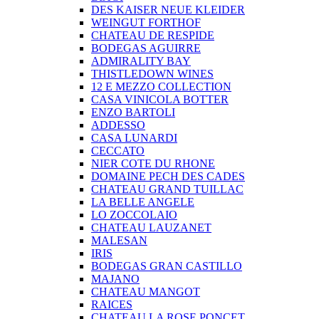
DES KAISER NEUE KLEIDER
WEINGUT FORTHOF
CHATEAU DE RESPIDE
BODEGAS AGUIRRE
ADMIRALITY BAY
THISTLEDOWN WINES
12 E MEZZO COLLECTION
CASA VINICOLA BOTTER
ENZO BARTOLI
ADDESSO
CASA LUNARDI
CECCATO
NIER COTE DU RHONE
DOMAINE PECH DES CADES
CHATEAU GRAND TUILLAC
LA BELLE ANGELE
LO ZOCCOLAIO
CHATEAU LAUZANET
MALESAN
IRIS
BODEGAS GRAN CASTILLO
MAJANO
CHATEAU MANGOT
RAICES
CHATEAU LA ROSE PONCET