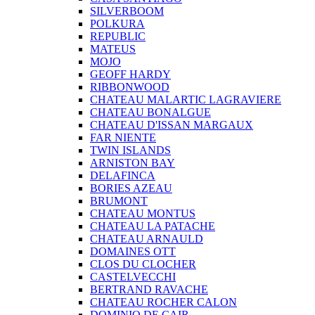
SILVERBOOM
POLKURA
REPUBLIC
MATEUS
MOJO
GEOFF HARDY
RIBBONWOOD
CHATEAU MALARTIC LAGRAVIERE
CHATEAU BONALGUE
CHATEAU D'ISSAN MARGAUX
FAR NIENTE
TWIN ISLANDS
ARNISTON BAY
DELAFINCA
BORIES AZEAU
BRUMONT
CHATEAU MONTUS
CHATEAU LA PATACHE
CHATEAU ARNAULD
DOMAINES OTT
CLOS DU CLOCHER
CASTELVECCHI
BERTRAND RAVACHE
CHATEAU ROCHER CALON
DOMINIO DE CAIR