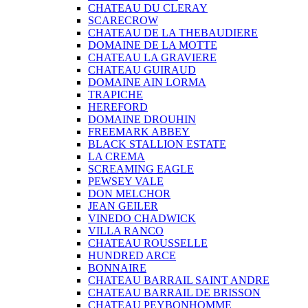
CHATEAU DU CLERAY
SCARECROW
CHATEAU DE LA THEBAUDIERE
DOMAINE DE LA MOTTE
CHATEAU LA GRAVIERE
CHATEAU GUIRAUD
DOMAINE AIN LORMA
TRAPICHE
HEREFORD
DOMAINE DROUHIN
FREEMARK ABBEY
BLACK STALLION ESTATE
LA CREMA
SCREAMING EAGLE
PEWSEY VALE
DON MELCHOR
JEAN GEILER
VINEDO CHADWICK
VILLA RANCO
CHATEAU ROUSSELLE
HUNDRED ARCE
BONNAIRE
CHATEAU BARRAIL SAINT ANDRE
CHATEAU BARRAIL DE BRISSON
CHATEAU PEYBONHOMME