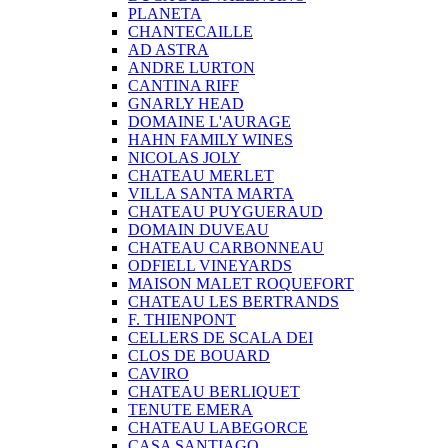
PLANETA
CHANTECAILLE
AD ASTRA
ANDRE LURTON
CANTINA RIFF
GNARLY HEAD
DOMAINE L'AURAGE
HAHN FAMILY WINES
NICOLAS JOLY
CHATEAU MERLET
VILLA SANTA MARTA
CHATEAU PUYGUERAUD
DOMAIN DUVEAU
CHATEAU CARBONNEAU
ODFIELL VINEYARDS
MAISON MALET ROQUEFORT
CHATEAU LES BERTRANDS
F. THIENPONT
CELLERS DE SCALA DEI
CLOS DE BOUARD
CAVIRO
CHATEAU BERLIQUET
TENUTE EMERA
CHATEAU LABEGORCE
CASA SANTIAGO