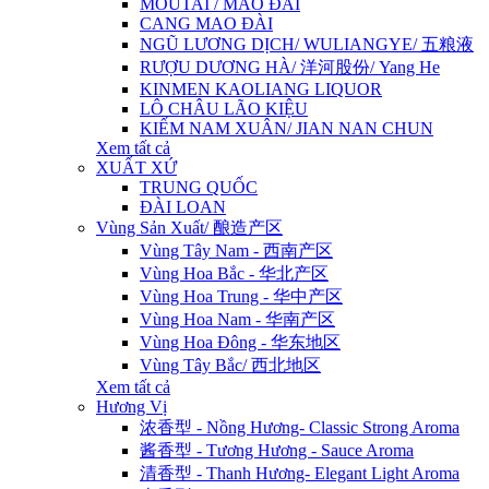
MOUTAI / MAO ĐÀI
CANG MAO ĐÀI
NGŨ LƯƠNG DỊCH/ WULIANGYE/ 五粮液
RƯỢU DƯƠNG HÀ/ 洋河股份/ Yang He
KINMEN KAOLIANG LIQUOR
LÔ CHÂU LÃO KIỆU
KIẾM NAM XUÂN/ JIAN NAN CHUN
Xem tất cả
XUẤT XỨ
TRUNG QUỐC
ĐÀI LOAN
Vùng Sản Xuất/ 酿造产区
Vùng Tây Nam - 西南产区
Vùng Hoa Bắc - 华北产区
Vùng Hoa Trung - 华中产区
Vùng Hoa Nam - 华南产区
Vùng Hoa Đông - 华东地区
Vùng Tây Bắc/ 西北地区
Xem tất cả
Hương Vị
浓香型 - Nồng Hương- Classic Strong Aroma
酱香型 - Tương Hương - Sauce Aroma
清香型 - Thanh Hương- Elegant Light Aroma