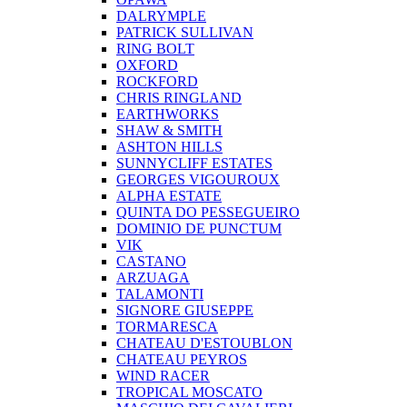
DALRYMPLE
PATRICK SULLIVAN
RING BOLT
OXFORD
ROCKFORD
CHRIS RINGLAND
EARTHWORKS
SHAW & SMITH
ASHTON HILLS
SUNNYCLIFF ESTATES
GEORGES VIGOUROUX
ALPHA ESTATE
QUINTA DO PESSEGUEIRO
DOMINIO DE PUNCTUM
VIK
CASTANO
ARZUAGA
TALAMONTI
SIGNORE GIUSEPPE
TORMARESCA
CHATEAU D'ESTOUBLON
CHATEAU PEYROS
WIND RACER
TROPICAL MOSCATO