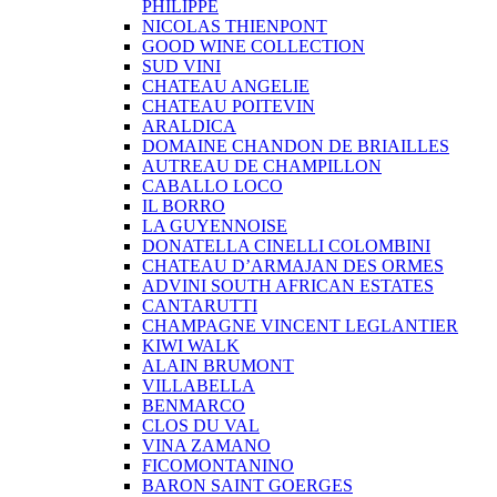
PHILIPPE
NICOLAS THIENPONT
GOOD WINE COLLECTION
SUD VINI
CHATEAU ANGELIE
CHATEAU POITEVIN
ARALDICA
DOMAINE CHANDON DE BRIAILLES
AUTREAU DE CHAMPILLON
CABALLO LOCO
IL BORRO
LA GUYENNOISE
DONATELLA CINELLI COLOMBINI
CHATEAU D’ARMAJAN DES ORMES
ADVINI SOUTH AFRICAN ESTATES
CANTARUTTI
CHAMPAGNE VINCENT LEGLANTIER
KIWI WALK
ALAIN BRUMONT
VILLABELLA
BENMARCO
CLOS DU VAL
VINA ZAMANO
FICOMONTANINO
BARON SAINT GOERGES