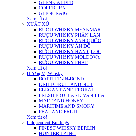
GLEN CALDER
COLEBURN
GLENCRAIG
Xem tất cả
XUẤT XỨ
RƯỢU WHISKY MYANMAR
RƯỢU WHISKY PHẦN LAN
RƯỢU WHISKY ANH QUỐC
RƯỢU WHISKY ẤN ĐỘ
RƯỢU WHISKY HÀN QUỐC
RƯỢU WHISKY MOLDOVA
RƯỢU WHISKY PHÁP
Xem tất cả
Hương Vị Whisky
BOTTLED-IN-BOND
DRIED FRUIT AND NUT
ELEGANT AND FLORAL
FRESH FRUIT AND VANILLA
MALT AND HONEY
MARITIME AND SMOKY
PEAT AND FRUIT
Xem tất cả
Independent Bottlings
FINEST WHISKY BERLIN
HUNTER LAING