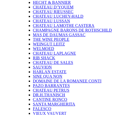
HECHT & BANNIER
CHATEAU D’YQUEM
CHATEAU RIEUSSEC
CHATEAU LUCHEY-HALD
CHATEAU LUSSAN
CHATEAU LAMOTHE CASTERA
CHAMPAGNE BARONS DE ROTHSCHILD
MAS DE DAUMAS GASSAC
THE WINE PEOPLE
WEINGUT LEITZ
WELMOED
CHATEAU LAPLAGNE
RIB SHACK
CHATEAU DE SALES
SAUVION
HARLAN ESTATE
SINE QUA NON
DOMAINE DE LA ROMANEE CONTI
PAZO BARRANTES
CHATEAU PETRUS
DR.H.THANISCH
CANTINE RONCO
SANTA MARGHERITA
FALESCO
VIEUX VAUVERT