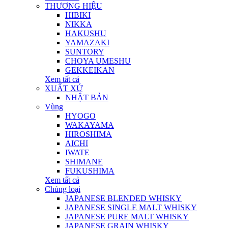
THƯƠNG HIỆU
HIBIKI
NIKKA
HAKUSHU
YAMAZAKI
SUNTORY
CHOYA UMESHU
GEKKEIKAN
Xem tất cả
XUẤT XỨ
NHẬT BẢN
Vùng
HYOGO
WAKAYAMA
HIROSHIMA
AICHI
IWATE
SHIMANE
FUKUSHIMA
Xem tất cả
Chủng loại
JAPANESE BLENDED WHISKY
JAPANESE SINGLE MALT WHISKY
JAPANESE PURE MALT WHISKY
JAPANESE GRAIN WHISKY