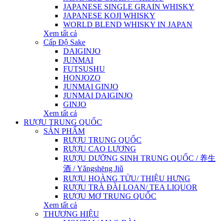
JAPANESE SINGLE GRAIN WHISKY
JAPANESE KOJI WHISKY
WORLD BLEND WHISKY IN JAPAN
Xem tất cả
Cấp Độ Sake
DAIGINJO
JUNMAI
FUTSUSHU
HONJOZO
JUNMAI GINJO
JUNMAI DAIGINJO
GINJO
Xem tất cả
RƯỢU TRUNG QUỐC
SẢN PHẨM
RƯỢU TRUNG QUỐC
RƯỢU CAO LƯƠNG
RƯỢU DƯỠNG SINH TRUNG QUỐC / 养生
酒 / Yǎngshēng Jiǔ
RƯỢU HOÀNG TỬU/ THIỆU HƯNG
RƯỢU TRÀ ĐÀI LOAN/ TEA LIQUOR
RƯỢU MƠ TRUNG QUỐC
Xem tất cả
THƯƠNG HIỆU