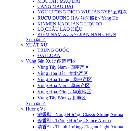
MOUTAI / MAO ĐÀI
CANG MAO ĐÀI
NGŨ LƯƠNG DỊCH/ WULIANGYE/ 五粮液
RƯỢU DƯƠNG HÀ/ 洋河股份/ Yang He
KINMEN KAOLIANG LIQUOR
LÔ CHÂU LÃO KIỆU
KIẾM NAM XUÂN/ JIAN NAN CHUN
Xem tất cả
XUẤT XỨ
TRUNG QUỐC
ĐÀI LOAN
Vùng Sản Xuất/ 酿造产区
Vùng Tây Nam - 西南产区
Vùng Hoa Bắc - 华北产区
Vùng Hoa Trung - 华中产区
Vùng Hoa Nam - 华南产区
Vùng Hoa Đông - 华东地区
Vùng Tây Bắc/ 西北地区
Xem tất cả
Hương Vị
浓香型 - Nồng Hương- Classic Strong Aroma
酱香型 - Tương Hương - Sauce Aroma
清香型 - Thanh Hương- Elegant Light Aroma