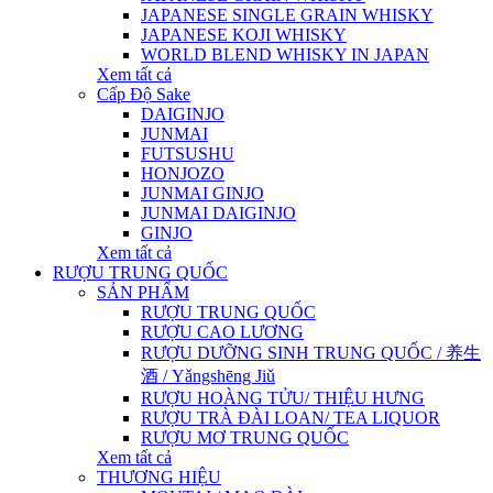
JAPANESE SINGLE GRAIN WHISKY
JAPANESE KOJI WHISKY
WORLD BLEND WHISKY IN JAPAN
Xem tất cả
Cấp Độ Sake
DAIGINJO
JUNMAI
FUTSUSHU
HONJOZO
JUNMAI GINJO
JUNMAI DAIGINJO
GINJO
Xem tất cả
RƯỢU TRUNG QUỐC
SẢN PHẨM
RƯỢU TRUNG QUỐC
RƯỢU CAO LƯƠNG
RƯỢU DƯỠNG SINH TRUNG QUỐC / 养生
酒 / Yǎngshēng Jiǔ
RƯỢU HOÀNG TỬU/ THIỆU HƯNG
RƯỢU TRÀ ĐÀI LOAN/ TEA LIQUOR
RƯỢU MƠ TRUNG QUỐC
Xem tất cả
THƯƠNG HIỆU