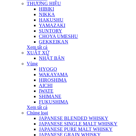
THƯƠNG HIỆU
HIBIKI
NIKKA
HAKUSHU
YAMAZAKI
SUNTORY
CHOYA UMESHU
GEKKEIKAN
Xem tất cả
XUẤT XỨ
NHẬT BẢN
Vùng
HYOGO
WAKAYAMA
HIROSHIMA
AICHI
IWATE
SHIMANE
FUKUSHIMA
Xem tất cả
Chủng loại
JAPANESE BLENDED WHISKY
JAPANESE SINGLE MALT WHISKY
JAPANESE PURE MALT WHISKY
JAPANESE GRAIN WHISKY