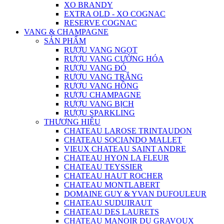
XO BRANDY
EXTRA OLD - XO COGNAC
RESERVE COGNAC
VANG & CHAMPAGNE
SẢN PHẨM
RƯỢU VANG NGỌT
RƯỢU VANG CƯỜNG HÓA
RƯỢU VANG ĐỎ
RƯỢU VANG TRẮNG
RƯỢU VANG HỒNG
RƯỢU CHAMPAGNE
RƯỢU VANG BỊCH
RƯỢU SPARKLING
THƯƠNG HIỆU
CHATEAU LAROSE TRINTAUDON
CHATEAU SOCIANDO MALLET
VIEUX CHATEAU SAINT ANDRE
CHATEAU HYON LA FLEUR
CHATEAU TEYSSIER
CHATEAU HAUT ROCHER
CHATEAU MONTLABERT
DOMAINE GUY & YVAN DUFOULEUR
CHATEAU SUDUIRAUT
CHATEAU DES LAURETS
CHATEAU MANOIR DU GRAVOUX