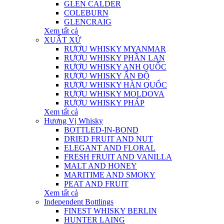
GLEN CALDER
COLEBURN
GLENCRAIG
Xem tất cả
XUẤT XỨ
RƯỢU WHISKY MYANMAR
RƯỢU WHISKY PHẦN LAN
RƯỢU WHISKY ANH QUỐC
RƯỢU WHISKY ẤN ĐỘ
RƯỢU WHISKY HÀN QUỐC
RƯỢU WHISKY MOLDOVA
RƯỢU WHISKY PHÁP
Xem tất cả
Hương Vị Whisky
BOTTLED-IN-BOND
DRIED FRUIT AND NUT
ELEGANT AND FLORAL
FRESH FRUIT AND VANILLA
MALT AND HONEY
MARITIME AND SMOKY
PEAT AND FRUIT
Xem tất cả
Independent Bottlings
FINEST WHISKY BERLIN
HUNTER LAING