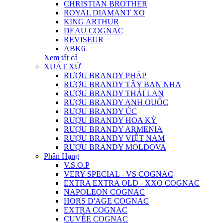
CHRISTIAN BROTHER
ROYAL DIAMANT XO
KING ARTHUR
DEAU COGNAC
REVISEUR
ABK6
Xem tất cả
XUẤT XỨ
RƯỢU BRANDY PHÁP
RƯỢU BRANDY TÂY BAN NHA
RƯỢU BRANDY THÁI LAN
RƯỢU BRANDY ANH QUỐC
RƯỢU BRANDY ÚC
RƯỢU BRANDY HOA KỲ
RƯỢU BRANDY ARMENIA
RƯỢU BRANDY VIỆT NAM
RƯỢU BRANDY MOLDOVA
Phân Hạng
V.S.O.P
VERY SPECIAL - VS COGNAC
EXTRA EXTRA OLD - XXO COGNAC
NAPOLEON COGNAC
HORS D'AGE COGNAC
EXTRA COGNAC
CUVÉE COGNAC