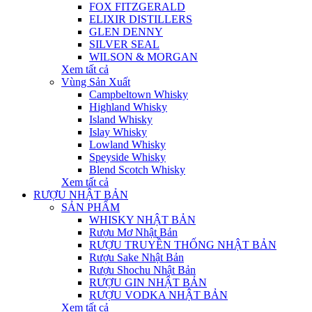
FOX FITZGERALD
ELIXIR DISTILLERS
GLEN DENNY
SILVER SEAL
WILSON & MORGAN
Xem tất cả
Vùng Sản Xuất
Campbeltown Whisky
Highland Whisky
Island Whisky
Islay Whisky
Lowland Whisky
Speyside Whisky
Blend Scotch Whisky
Xem tất cả
RƯỢU NHẬT BẢN
SẢN PHẨM
WHISKY NHẬT BẢN
Rượu Mơ Nhật Bản
RƯỢU TRUYỀN THỐNG NHẬT BẢN
Rượu Sake Nhật Bản
Rượu Shochu Nhật Bản
RƯỢU GIN NHẬT BẢN
RƯỢU VODKA NHẬT BẢN
Xem tất cả