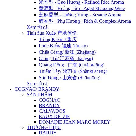
米香型 - Gạo Hương - Refined Rice Aroma
黄酒型 - Hoàng Tửu - Aged Shaoxing Wine
芝麻香型 - Hương Vừng - Sesame Aroma
馥香型 - Phụ Hương - Rich & Complex Aroma
Xem tất cả
Tỉnh Sản Xuất/ 产地省份
Trùng Khánh/ 重庆
Phúc Kiến/ 福建 (Fujian)
Chiết Giang/ 浙江 (Zhejiang)
Giang Tô/ 江苏省 (Jiangsu)
Quảng Đông / 广东 (Guǎngdōng)
Thiểm Tây/ 陝西省 (Shǎnxī sheng)
Sơn Đông / 山东省 (Shāndōng)
Xem tất cả
COGNAC/ BRANDY
SẢN PHẨM
COGNAC
BRANDY
CALVADOS
EAUX DE VIE
DOMAINE JEAN MARC MOREY
THƯƠNG HIỆU
HARDY