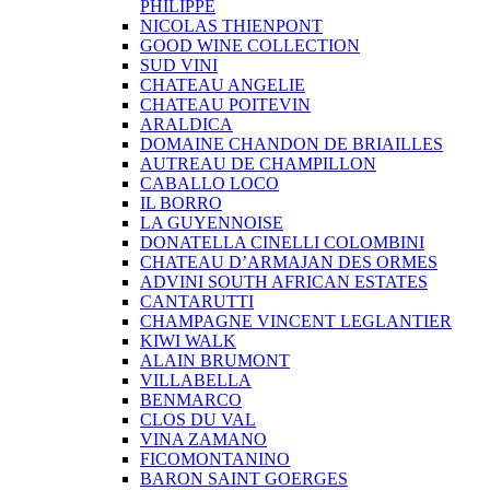
PHILIPPE
NICOLAS THIENPONT
GOOD WINE COLLECTION
SUD VINI
CHATEAU ANGELIE
CHATEAU POITEVIN
ARALDICA
DOMAINE CHANDON DE BRIAILLES
AUTREAU DE CHAMPILLON
CABALLO LOCO
IL BORRO
LA GUYENNOISE
DONATELLA CINELLI COLOMBINI
CHATEAU D’ARMAJAN DES ORMES
ADVINI SOUTH AFRICAN ESTATES
CANTARUTTI
CHAMPAGNE VINCENT LEGLANTIER
KIWI WALK
ALAIN BRUMONT
VILLABELLA
BENMARCO
CLOS DU VAL
VINA ZAMANO
FICOMONTANINO
BARON SAINT GOERGES