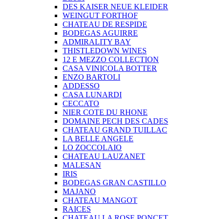
DES KAISER NEUE KLEIDER
WEINGUT FORTHOF
CHATEAU DE RESPIDE
BODEGAS AGUIRRE
ADMIRALITY BAY
THISTLEDOWN WINES
12 E MEZZO COLLECTION
CASA VINICOLA BOTTER
ENZO BARTOLI
ADDESSO
CASA LUNARDI
CECCATO
NIER COTE DU RHONE
DOMAINE PECH DES CADES
CHATEAU GRAND TUILLAC
LA BELLE ANGELE
LO ZOCCOLAIO
CHATEAU LAUZANET
MALESAN
IRIS
BODEGAS GRAN CASTILLO
MAJANO
CHATEAU MANGOT
RAICES
CHATEAU LA ROSE PONCET