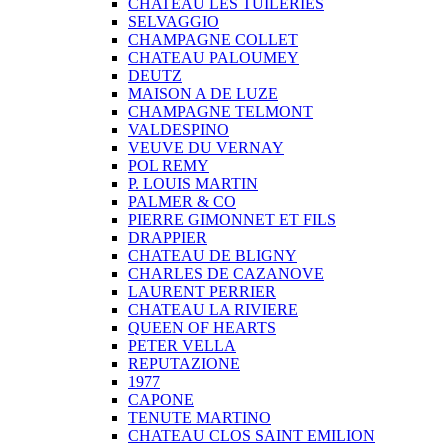
CHATEAU LES TUILERIES
SELVAGGIO
CHAMPAGNE COLLET
CHATEAU PALOUMEY
DEUTZ
MAISON A DE LUZE
CHAMPAGNE TELMONT
VALDESPINO
VEUVE DU VERNAY
POL REMY
P. LOUIS MARTIN
PALMER & CO
PIERRE GIMONNET ET FILS
DRAPPIER
CHATEAU DE BLIGNY
CHARLES DE CAZANOVE
LAURENT PERRIER
CHATEAU LA RIVIERE
QUEEN OF HEARTS
PETER VELLA
REPUTAZIONE
1977
CAPONE
TENUTE MARTINO
CHATEAU CLOS SAINT EMILION