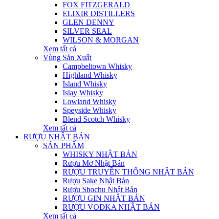
FOX FITZGERALD
ELIXIR DISTILLERS
GLEN DENNY
SILVER SEAL
WILSON & MORGAN
Xem tất cả
Vùng Sản Xuất
Campbeltown Whisky
Highland Whisky
Island Whisky
Islay Whisky
Lowland Whisky
Speyside Whisky
Blend Scotch Whisky
Xem tất cả
RƯỢU NHẬT BẢN
SẢN PHẨM
WHISKY NHẬT BẢN
Rượu Mơ Nhật Bản
RƯỢU TRUYỀN THỐNG NHẬT BẢN
Rượu Sake Nhật Bản
Rượu Shochu Nhật Bản
RƯỢU GIN NHẬT BẢN
RƯỢU VODKA NHẬT BẢN
Xem tất cả