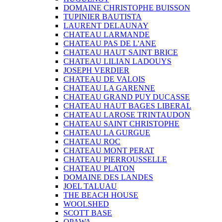
DOMAINE CHRISTOPHE BUISSON
TUPINIER BAUTISTA
LAURENT DELAUNAY
CHATEAU LARMANDE
CHATEAU PAS DE L'ANE
CHATEAU HAUT SAINT BRICE
CHATEAU LILIAN LADOUYS
JOSEPH VERDIER
CHATEAU DE VALOIS
CHATEAU LA GARENNE
CHATEAU GRAND PUY DUCASSE
CHATEAU HAUT BAGES LIBERAL
CHATEAU LAROSE TRINTAUDON
CHATEAU SAINT CHRISTOPHE
CHATEAU LA GURGUE
CHATEAU ROC
CHATEAU MONT PERAT
CHATEAU PIERROUSSELLE
CHATEAU PLATON
DOMAINE DES LANDES
JOEL TALUAU
THE BEACH HOUSE
WOOLSHED
SCOTT BASE
OPAWA