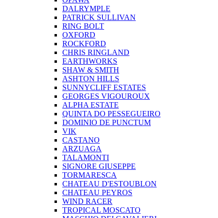
DALRYMPLE
PATRICK SULLIVAN
RING BOLT
OXFORD
ROCKFORD
CHRIS RINGLAND
EARTHWORKS
SHAW & SMITH
ASHTON HILLS
SUNNYCLIFF ESTATES
GEORGES VIGOUROUX
ALPHA ESTATE
QUINTA DO PESSEGUEIRO
DOMINIO DE PUNCTUM
VIK
CASTANO
ARZUAGA
TALAMONTI
SIGNORE GIUSEPPE
TORMARESCA
CHATEAU D'ESTOUBLON
CHATEAU PEYROS
WIND RACER
TROPICAL MOSCATO