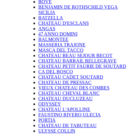
BOVE
BENJAMIN DE ROTHSCHILD VEGA
SICILIA
BATZELLA
CHATEAU D'ESCLANS
ANGAS
47 ANNO DOMINI
BALMONTEE
MASSERIA TRAJONE
MASCA DEL TACCO
CHATEAU BEAU SEJOUR BECOT
CHATEAU BARRAIL BELLEGRAVE
CHATEAU PETIT FAURIE DE SOUTARD
CA DEL BOSCO
CHATEAU CADET SOUTARD
CHATEAU DE PRESSAC
VIEUX CHATEAU DES COMBES
CHATEAU CHEVAL BLANC
CHATEAU DUCLUZEAU
ODYSSEY
CHATEAU L'APOLLINE
FAUSTINO RIVERO ULECIA
PORTIA
CHATEAU DE TABUTEAU
ULYSSE COLLIN