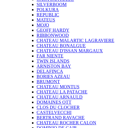
SILVERBOOM
POLKURA
REPUBLIC
MATEUS
MOJO
GEOFF HARDY
RIBBONWOOD
CHATEAU MALARTIC LAGRAVIERE
CHATEAU BONALGUE
CHATEAU D'ISSAN MARGAUX
FAR NIENTE
TWIN ISLANDS
ARNISTON BAY
DELAFINCA
BORIES AZEAU
BRUMONT
CHATEAU MONTUS
CHATEAU LA PATACHE
CHATEAU ARNAULD
DOMAINES OTT
CLOS DU CLOCHER
CASTELVECCHI
BERTRAND RAVACHE
CHATEAU ROCHER CALON
DOMINIO DE CAIR