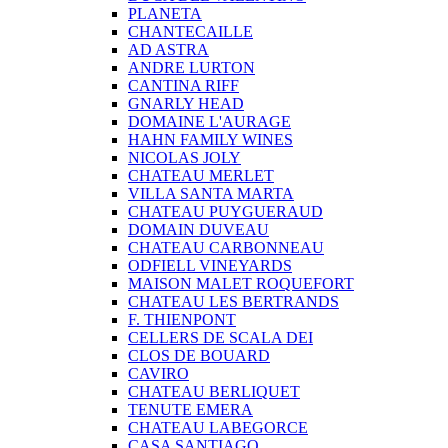
PLANETA
CHANTECAILLE
AD ASTRA
ANDRE LURTON
CANTINA RIFF
GNARLY HEAD
DOMAINE L'AURAGE
HAHN FAMILY WINES
NICOLAS JOLY
CHATEAU MERLET
VILLA SANTA MARTA
CHATEAU PUYGUERAUD
DOMAIN DUVEAU
CHATEAU CARBONNEAU
ODFIELL VINEYARDS
MAISON MALET ROQUEFORT
CHATEAU LES BERTRANDS
F. THIENPONT
CELLERS DE SCALA DEI
CLOS DE BOUARD
CAVIRO
CHATEAU BERLIQUET
TENUTE EMERA
CHATEAU LABEGORCE
CASA SANTIAGO