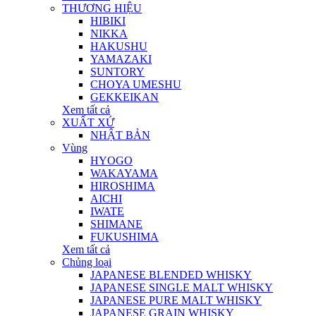
THƯƠNG HIỆU
HIBIKI
NIKKA
HAKUSHU
YAMAZAKI
SUNTORY
CHOYA UMESHU
GEKKEIKAN
Xem tất cả
XUẤT XỨ
NHẬT BẢN
Vùng
HYOGO
WAKAYAMA
HIROSHIMA
AICHI
IWATE
SHIMANE
FUKUSHIMA
Xem tất cả
Chủng loại
JAPANESE BLENDED WHISKY
JAPANESE SINGLE MALT WHISKY
JAPANESE PURE MALT WHISKY
JAPANESE GRAIN WHISKY