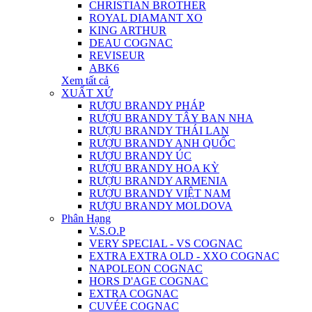
CHRISTIAN BROTHER
ROYAL DIAMANT XO
KING ARTHUR
DEAU COGNAC
REVISEUR
ABK6
Xem tất cả
XUẤT XỨ
RƯỢU BRANDY PHÁP
RƯỢU BRANDY TÂY BAN NHA
RƯỢU BRANDY THÁI LAN
RƯỢU BRANDY ANH QUỐC
RƯỢU BRANDY ÚC
RƯỢU BRANDY HOA KỲ
RƯỢU BRANDY ARMENIA
RƯỢU BRANDY VIỆT NAM
RƯỢU BRANDY MOLDOVA
Phân Hạng
V.S.O.P
VERY SPECIAL - VS COGNAC
EXTRA EXTRA OLD - XXO COGNAC
NAPOLEON COGNAC
HORS D'AGE COGNAC
EXTRA COGNAC
CUVÉE COGNAC