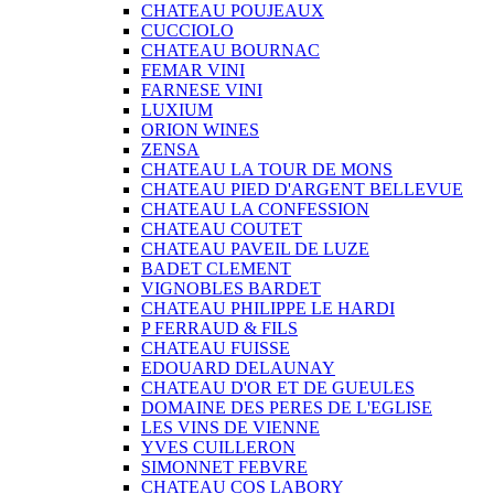
CHATEAU POUJEAUX
CUCCIOLO
CHATEAU BOURNAC
FEMAR VINI
FARNESE VINI
LUXIUM
ORION WINES
ZENSA
CHATEAU LA TOUR DE MONS
CHATEAU PIED D'ARGENT BELLEVUE
CHATEAU LA CONFESSION
CHATEAU COUTET
CHATEAU PAVEIL DE LUZE
BADET CLEMENT
VIGNOBLES BARDET
CHATEAU PHILIPPE LE HARDI
P FERRAUD & FILS
CHATEAU FUISSE
EDOUARD DELAUNAY
CHATEAU D'OR ET DE GUEULES
DOMAINE DES PERES DE L'EGLISE
LES VINS DE VIENNE
YVES CUILLERON
SIMONNET FEBVRE
CHATEAU COS LABORY