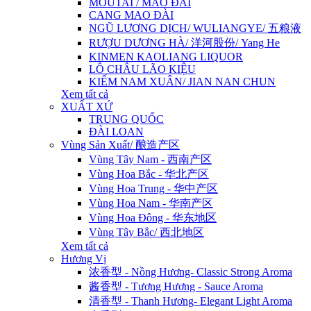
MOUTAI / MAO ĐÀI
CANG MAO ĐÀI
NGŨ LƯƠNG DỊCH/ WULIANGYE/ 五粮液
RƯỢU DƯƠNG HÀ/ 洋河股份/ Yang He
KINMEN KAOLIANG LIQUOR
LÔ CHÂU LÃO KIỆU
KIẾM NAM XUÂN/ JIAN NAN CHUN
Xem tất cả
XUẤT XỨ
TRUNG QUỐC
ĐÀI LOAN
Vùng Sản Xuất/ 酿造产区
Vùng Tây Nam - 西南产区
Vùng Hoa Bắc - 华北产区
Vùng Hoa Trung - 华中产区
Vùng Hoa Nam - 华南产区
Vùng Hoa Đông - 华东地区
Vùng Tây Bắc/ 西北地区
Xem tất cả
Hương Vị
浓香型 - Nồng Hương- Classic Strong Aroma
酱香型 - Tương Hương - Sauce Aroma
清香型 - Thanh Hương- Elegant Light Aroma