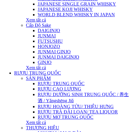
JAPANESE SINGLE GRAIN WHISKY
JAPANESE KOJI WHISKY
WORLD BLEND WHISKY IN JAPAN
Xem tất cả
Cấp Độ Sake
DAIGINJO
JUNMAI
FUTSUSHU
HONJOZO
JUNMAI GINJO
JUNMAI DAIGINJO
GINJO
Xem tất cả
RƯỢU TRUNG QUỐC
SẢN PHẨM
RƯỢU TRUNG QUỐC
RƯỢU CAO LƯƠNG
RƯỢU DƯỠNG SINH TRUNG QUỐC / 养生
酒 / Yǎngshēng Jiǔ
RƯỢU HOÀNG TỬU/ THIỆU HƯNG
RƯỢU TRÀ ĐÀI LOAN/ TEA LIQUOR
RƯỢU MƠ TRUNG QUỐC
Xem tất cả
THƯƠNG HIỆU