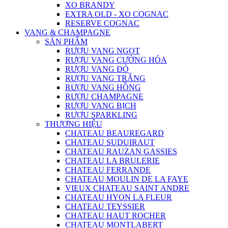
XO BRANDY
EXTRA OLD - XO COGNAC
RESERVE COGNAC
VANG & CHAMPAGNE
SẢN PHẨM
RƯỢU VANG NGỌT
RƯỢU VANG CƯỜNG HÓA
RƯỢU VANG ĐỎ
RƯỢU VANG TRẮNG
RƯỢU VANG HỒNG
RƯỢU CHAMPAGNE
RƯỢU VANG BỊCH
RƯỢU SPARKLING
THƯƠNG HIỆU
CHATEAU BEAUREGARD
CHATEAU SUDUIRAUT
CHATEAU RAUZAN GASSIES
CHATEAU LA BRULERIE
CHATEAU FERRANDE
CHATEAU MOULIN DE LA FAYE
VIEUX CHATEAU SAINT ANDRE
CHATEAU HYON LA FLEUR
CHATEAU TEYSSIER
CHATEAU HAUT ROCHER
CHATEAU MONTLABERT