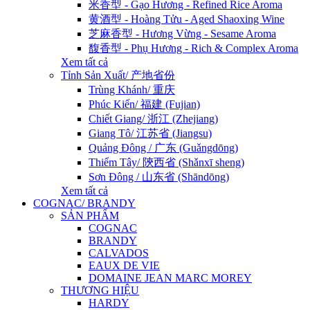
米香型 - Gạo Hương - Refined Rice Aroma
黄酒型 - Hoàng Tửu - Aged Shaoxing Wine
芝麻香型 - Hương Vừng - Sesame Aroma
馥香型 - Phụ Hương - Rich & Complex Aroma
Xem tất cả
Tỉnh Sản Xuất/ 产地省份
Trùng Khánh/ 重庆
Phúc Kiến/ 福建 (Fujian)
Chiết Giang/ 浙江 (Zhejiang)
Giang Tô/ 江苏省 (Jiangsu)
Quảng Đông / 广东 (Guǎngdōng)
Thiểm Tây/ 陝西省 (Shǎnxī sheng)
Sơn Đông / 山东省 (Shāndōng)
Xem tất cả
COGNAC/ BRANDY
SẢN PHẨM
COGNAC
BRANDY
CALVADOS
EAUX DE VIE
DOMAINE JEAN MARC MOREY
THƯƠNG HIỆU
HARDY