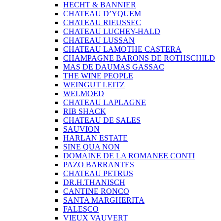
HECHT & BANNIER
CHATEAU D’YQUEM
CHATEAU RIEUSSEC
CHATEAU LUCHEY-HALD
CHATEAU LUSSAN
CHATEAU LAMOTHE CASTERA
CHAMPAGNE BARONS DE ROTHSCHILD
MAS DE DAUMAS GASSAC
THE WINE PEOPLE
WEINGUT LEITZ
WELMOED
CHATEAU LAPLAGNE
RIB SHACK
CHATEAU DE SALES
SAUVION
HARLAN ESTATE
SINE QUA NON
DOMAINE DE LA ROMANEE CONTI
PAZO BARRANTES
CHATEAU PETRUS
DR.H.THANISCH
CANTINE RONCO
SANTA MARGHERITA
FALESCO
VIEUX VAUVERT