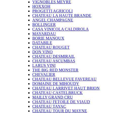
VIGNOBLES MEYRE
HOXXOH
PROGETTI AGRICOLI
CHATEAU LA HAUTE BRANDE
ANGEL CHAMPAGNE
BOLLINGER
CASA VINICOLA CALDIROLA
MAYARDAU
BORIE MANOUX
DATABILE
CHATEAU ROUGET
DON VINO
CHATEAU DESMIRAIL
CHATEAU ASCUMBAS
LARUS VINI
THE BIG RED MONSTER
CHEVALIER
CHATEAU BELLEVUE FAVEREAU
DOMAINE DE MIHOUDY
CHATEAU LARRIVET HAUT BRION
CHATEAU CASTELBRUCK
MAILLY GRAND CRU
CHATEAU I'ETOILE DE VIAUD
CHATEAU TAYAC
CHATEAU TOUR DU MAYNE