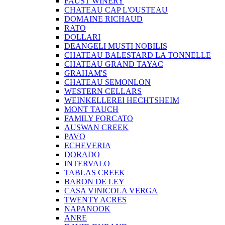
FAUST WINERY
CHATEAU CAP L'OUSTEAU
DOMAINE RICHAUD
RATO
DOLLARI
DEANGELI MUSTI NOBILIS
CHATEAU BALESTARD LA TONNELLE
CHATEAU GRAND TAYAC
GRAHAM'S
CHATEAU SEMONLON
WESTERN CELLARS
WEINKELLEREI HECHTSHEIM
MONT TAUCH
FAMILY FORCATO
AUSWAN CREEK
PAVO
ECHEVERIA
DORADO
INTERVALO
TABLAS CREEK
BARON DE LEY
CASA VINICOLA VERGA
TWENTY ACRES
NAPANOOK
ANRE