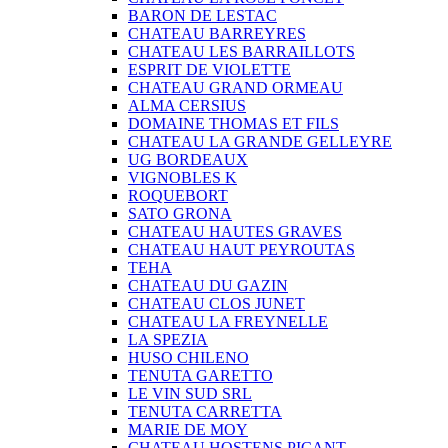
BARON DE LESTAC
CHATEAU BARREYRES
CHATEAU LES BARRAILLOTS
ESPRIT DE VIOLETTE
CHATEAU GRAND ORMEAU
ALMA CERSIUS
DOMAINE THOMAS ET FILS
CHATEAU LA GRANDE GELLEYRE
UG BORDEAUX
VIGNOBLES K
ROQUEBORT
SATO GRONA
CHATEAU HAUTES GRAVES
CHATEAU HAUT PEYROUTAS
TEHA
CHATEAU DU GAZIN
CHATEAU CLOS JUNET
CHATEAU LA FREYNELLE
LA SPEZIA
HUSO CHILENO
TENUTA GARETTO
LE VIN SUD SRL
TENUTA CARRETTA
MARIE DE MOY
CHATEAU HOSTENS PICANT