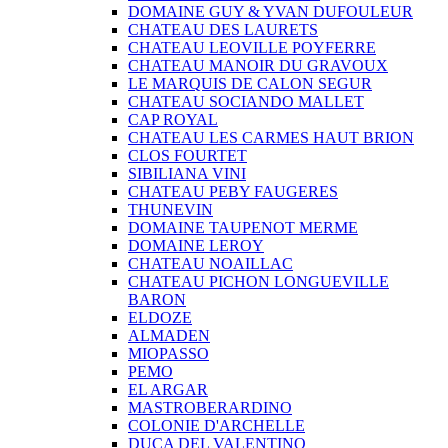
DOMAINE GUY & YVAN DUFOULEUR
CHATEAU DES LAURETS
CHATEAU LEOVILLE POYFERRE
CHATEAU MANOIR DU GRAVOUX
LE MARQUIS DE CALON SEGUR
CHATEAU SOCIANDO MALLET
CAP ROYAL
CHATEAU LES CARMES HAUT BRION
CLOS FOURTET
SIBILIANA VINI
CHATEAU PEBY FAUGERES
THUNEVIN
DOMAINE TAUPENOT MERME
DOMAINE LEROY
CHATEAU NOAILLAC
CHATEAU PICHON LONGUEVILLE
BARON
ELDOZE
ALMADEN
MIOPASSO
PEMO
EL ARGAR
MASTROBERARDINO
COLONIE D'ARCHELLE
DUCA DEL VALENTINO