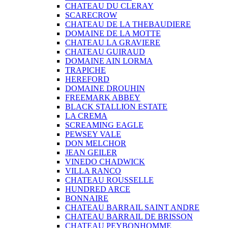
CHATEAU DU CLERAY
SCARECROW
CHATEAU DE LA THEBAUDIERE
DOMAINE DE LA MOTTE
CHATEAU LA GRAVIERE
CHATEAU GUIRAUD
DOMAINE AIN LORMA
TRAPICHE
HEREFORD
DOMAINE DROUHIN
FREEMARK ABBEY
BLACK STALLION ESTATE
LA CREMA
SCREAMING EAGLE
PEWSEY VALE
DON MELCHOR
JEAN GEILER
VINEDO CHADWICK
VILLA RANCO
CHATEAU ROUSSELLE
HUNDRED ARCE
BONNAIRE
CHATEAU BARRAIL SAINT ANDRE
CHATEAU BARRAIL DE BRISSON
CHATEAU PEYBONHOMME