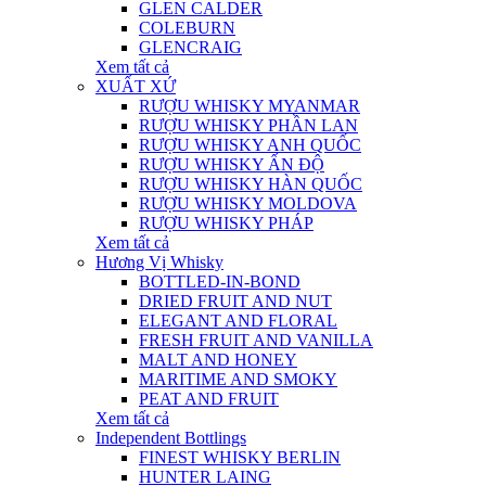
GLEN CALDER
COLEBURN
GLENCRAIG
Xem tất cả
XUẤT XỨ
RƯỢU WHISKY MYANMAR
RƯỢU WHISKY PHẦN LAN
RƯỢU WHISKY ANH QUỐC
RƯỢU WHISKY ẤN ĐỘ
RƯỢU WHISKY HÀN QUỐC
RƯỢU WHISKY MOLDOVA
RƯỢU WHISKY PHÁP
Xem tất cả
Hương Vị Whisky
BOTTLED-IN-BOND
DRIED FRUIT AND NUT
ELEGANT AND FLORAL
FRESH FRUIT AND VANILLA
MALT AND HONEY
MARITIME AND SMOKY
PEAT AND FRUIT
Xem tất cả
Independent Bottlings
FINEST WHISKY BERLIN
HUNTER LAING