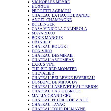
VIGNOBLES MEYRE
HOXXOH
PROGETTI AGRICOLI
CHATEAU LA HAUTE BRANDE
ANGEL CHAMPAGNE
BOLLINGER
CASA VINICOLA CALDIROLA
MAYARDAU
BORIE MANOUX
DATABILE
CHATEAU ROUGET
DON VINO
CHATEAU DESMIRAIL
CHATEAU ASCUMBAS
LARUS VINI
THE BIG RED MONSTER
CHEVALIER
CHATEAU BELLEVUE FAVEREAU
DOMAINE DE MIHOUDY
CHATEAU LARRIVET HAUT BRION
CHATEAU CASTELBRUCK
MAILLY GRAND CRU
CHATEAU I'ETOILE DE VIAUD
CHATEAU TAYAC
CHATEAU TOUR DU MAYNE