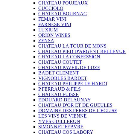
CHATEAU POUJEAUX
CUCCIOLO
CHATEAU BOURNAC
FEMAR VINI
FARNESE VINI
LUXIUM
ORION WINES
ZENSA
CHATEAU LA TOUR DE MONS
CHATEAU PIED D'ARGENT BELLEVUE
CHATEAU LA CONFESSION
CHATEAU COUTET
CHATEAU PAVEIL DE LUZE
BADET CLEMENT
VIGNOBLES BARDET
CHATEAU PHILIPPE LE HARDI
P FERRAUD & FILS
CHATEAU FUISSE
EDOUARD DELAUNAY
CHATEAU D'OR ET DE GUEULES
DOMAINE DES PERES DE L'EGLISE
LES VINS DE VIENNE
YVES CUILLERON
SIMONNET FEBVRE
CHATEAU COS LABORY