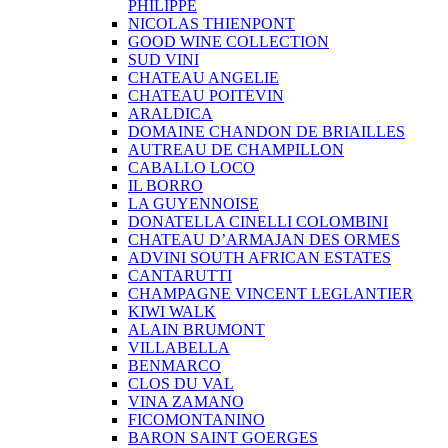
PHILIPPE
NICOLAS THIENPONT
GOOD WINE COLLECTION
SUD VINI
CHATEAU ANGELIE
CHATEAU POITEVIN
ARALDICA
DOMAINE CHANDON DE BRIAILLES
AUTREAU DE CHAMPILLON
CABALLO LOCO
IL BORRO
LA GUYENNOISE
DONATELLA CINELLI COLOMBINI
CHATEAU D’ARMAJAN DES ORMES
ADVINI SOUTH AFRICAN ESTATES
CANTARUTTI
CHAMPAGNE VINCENT LEGLANTIER
KIWI WALK
ALAIN BRUMONT
VILLABELLA
BENMARCO
CLOS DU VAL
VINA ZAMANO
FICOMONTANINO
BARON SAINT GOERGES