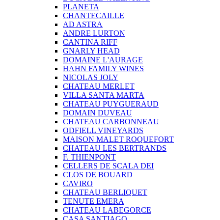
PLANETA
CHANTECAILLE
AD ASTRA
ANDRE LURTON
CANTINA RIFF
GNARLY HEAD
DOMAINE L'AURAGE
HAHN FAMILY WINES
NICOLAS JOLY
CHATEAU MERLET
VILLA SANTA MARTA
CHATEAU PUYGUERAUD
DOMAIN DUVEAU
CHATEAU CARBONNEAU
ODFIELL VINEYARDS
MAISON MALET ROQUEFORT
CHATEAU LES BERTRANDS
F. THIENPONT
CELLERS DE SCALA DEI
CLOS DE BOUARD
CAVIRO
CHATEAU BERLIQUET
TENUTE EMERA
CHATEAU LABEGORCE
CASA SANTIAGO