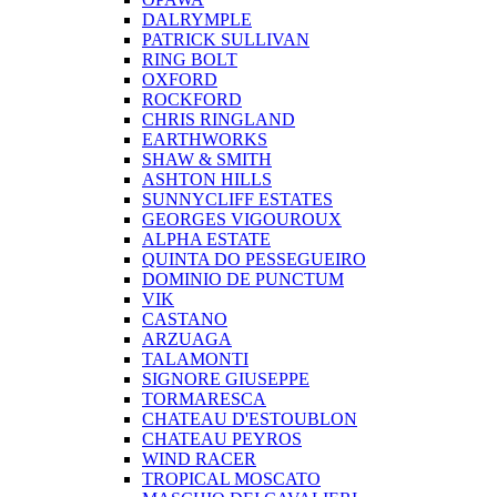
DALRYMPLE
PATRICK SULLIVAN
RING BOLT
OXFORD
ROCKFORD
CHRIS RINGLAND
EARTHWORKS
SHAW & SMITH
ASHTON HILLS
SUNNYCLIFF ESTATES
GEORGES VIGOUROUX
ALPHA ESTATE
QUINTA DO PESSEGUEIRO
DOMINIO DE PUNCTUM
VIK
CASTANO
ARZUAGA
TALAMONTI
SIGNORE GIUSEPPE
TORMARESCA
CHATEAU D'ESTOUBLON
CHATEAU PEYROS
WIND RACER
TROPICAL MOSCATO