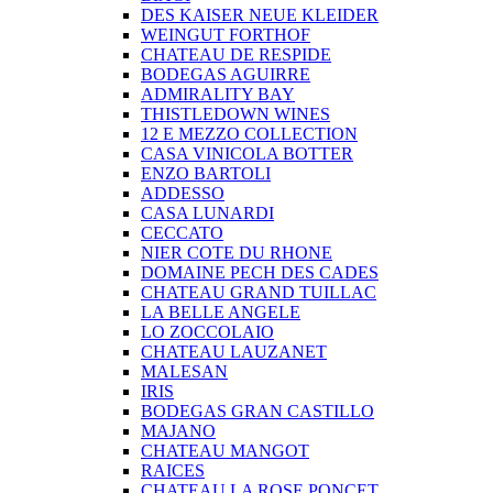
DES KAISER NEUE KLEIDER
WEINGUT FORTHOF
CHATEAU DE RESPIDE
BODEGAS AGUIRRE
ADMIRALITY BAY
THISTLEDOWN WINES
12 E MEZZO COLLECTION
CASA VINICOLA BOTTER
ENZO BARTOLI
ADDESSO
CASA LUNARDI
CECCATO
NIER COTE DU RHONE
DOMAINE PECH DES CADES
CHATEAU GRAND TUILLAC
LA BELLE ANGELE
LO ZOCCOLAIO
CHATEAU LAUZANET
MALESAN
IRIS
BODEGAS GRAN CASTILLO
MAJANO
CHATEAU MANGOT
RAICES
CHATEAU LA ROSE PONCET