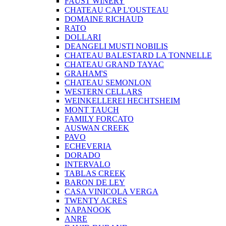
FAUST WINERY
CHATEAU CAP L'OUSTEAU
DOMAINE RICHAUD
RATO
DOLLARI
DEANGELI MUSTI NOBILIS
CHATEAU BALESTARD LA TONNELLE
CHATEAU GRAND TAYAC
GRAHAM'S
CHATEAU SEMONLON
WESTERN CELLARS
WEINKELLEREI HECHTSHEIM
MONT TAUCH
FAMILY FORCATO
AUSWAN CREEK
PAVO
ECHEVERIA
DORADO
INTERVALO
TABLAS CREEK
BARON DE LEY
CASA VINICOLA VERGA
TWENTY ACRES
NAPANOOK
ANRE