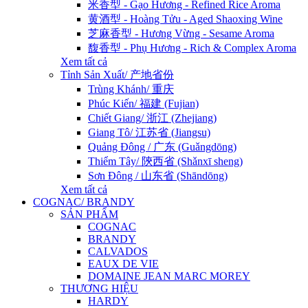
米香型 - Gạo Hương - Refined Rice Aroma
黄酒型 - Hoàng Tửu - Aged Shaoxing Wine
芝麻香型 - Hương Vừng - Sesame Aroma
馥香型 - Phụ Hương - Rich & Complex Aroma
Xem tất cả
Tỉnh Sản Xuất/ 产地省份
Trùng Khánh/ 重庆
Phúc Kiến/ 福建 (Fujian)
Chiết Giang/ 浙江 (Zhejiang)
Giang Tô/ 江苏省 (Jiangsu)
Quảng Đông / 广东 (Guǎngdōng)
Thiểm Tây/ 陝西省 (Shǎnxī sheng)
Sơn Đông / 山东省 (Shāndōng)
Xem tất cả
COGNAC/ BRANDY
SẢN PHẨM
COGNAC
BRANDY
CALVADOS
EAUX DE VIE
DOMAINE JEAN MARC MOREY
THƯƠNG HIỆU
HARDY