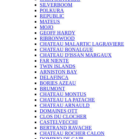
SILVERBOOM
POLKURA
REPUBLIC
MATEUS
MOJO
GEOFF HARDY
RIBBONWOOD
CHATEAU MALARTIC LAGRAVIERE
CHATEAU BONALGUE
CHATEAU D'ISSAN MARGAUX
FAR NIENTE
TWIN ISLANDS
ARNISTON BAY
DELAFINCA
BORIES AZEAU
BRUMONT
CHATEAU MONTUS
CHATEAU LA PATACHE
CHATEAU ARNAULD
DOMAINES OTT
CLOS DU CLOCHER
CASTELVECCHI
BERTRAND RAVACHE
CHATEAU ROCHER CALON
DOMINIO DE CAIR