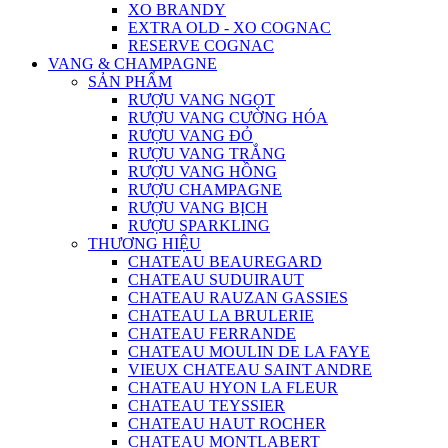
XO BRANDY
EXTRA OLD - XO COGNAC
RESERVE COGNAC
VANG & CHAMPAGNE
SẢN PHẨM
RƯỢU VANG NGỌT
RƯỢU VANG CƯỜNG HÓA
RƯỢU VANG ĐỎ
RƯỢU VANG TRẮNG
RƯỢU VANG HỒNG
RƯỢU CHAMPAGNE
RƯỢU VANG BỊCH
RƯỢU SPARKLING
THƯƠNG HIỆU
CHATEAU BEAUREGARD
CHATEAU SUDUIRAUT
CHATEAU RAUZAN GASSIES
CHATEAU LA BRULERIE
CHATEAU FERRANDE
CHATEAU MOULIN DE LA FAYE
VIEUX CHATEAU SAINT ANDRE
CHATEAU HYON LA FLEUR
CHATEAU TEYSSIER
CHATEAU HAUT ROCHER
CHATEAU MONTLABERT