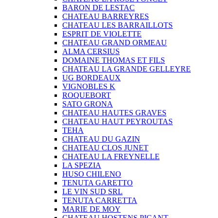
BARON DE LESTAC
CHATEAU BARREYRES
CHATEAU LES BARRAILLOTS
ESPRIT DE VIOLETTE
CHATEAU GRAND ORMEAU
ALMA CERSIUS
DOMAINE THOMAS ET FILS
CHATEAU LA GRANDE GELLEYRE
UG BORDEAUX
VIGNOBLES K
ROQUEBORT
SATO GRONA
CHATEAU HAUTES GRAVES
CHATEAU HAUT PEYROUTAS
TEHA
CHATEAU DU GAZIN
CHATEAU CLOS JUNET
CHATEAU LA FREYNELLE
LA SPEZIA
HUSO CHILENO
TENUTA GARETTO
LE VIN SUD SRL
TENUTA CARRETTA
MARIE DE MOY
CHATEAU HOSTENS PICANT