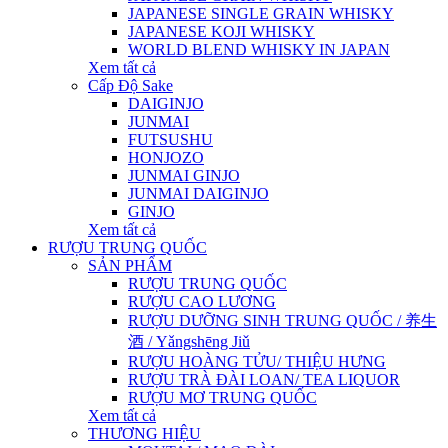
JAPANESE SINGLE GRAIN WHISKY
JAPANESE KOJI WHISKY
WORLD BLEND WHISKY IN JAPAN
Xem tất cả
Cấp Độ Sake
DAIGINJO
JUNMAI
FUTSUSHU
HONJOZO
JUNMAI GINJO
JUNMAI DAIGINJO
GINJO
Xem tất cả
RƯỢU TRUNG QUỐC
SẢN PHẨM
RƯỢU TRUNG QUỐC
RƯỢU CAO LƯƠNG
RƯỢU DƯỠNG SINH TRUNG QUỐC / 养生
酒 / Yǎngshēng Jiǔ
RƯỢU HOÀNG TỬU/ THIỆU HƯNG
RƯỢU TRÀ ĐÀI LOAN/ TEA LIQUOR
RƯỢU MƠ TRUNG QUỐC
Xem tất cả
THƯƠNG HIỆU