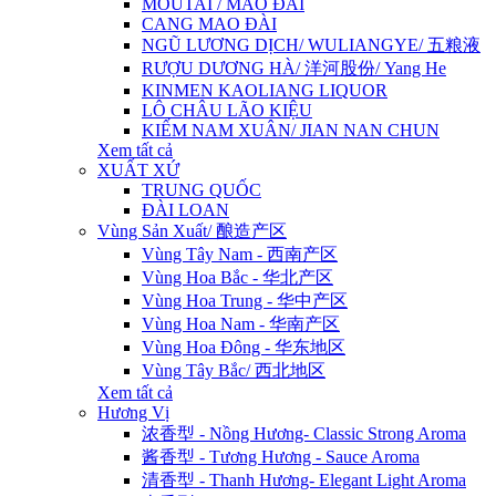
MOUTAI / MAO ĐÀI
CANG MAO ĐÀI
NGŨ LƯƠNG DỊCH/ WULIANGYE/ 五粮液
RƯỢU DƯƠNG HÀ/ 洋河股份/ Yang He
KINMEN KAOLIANG LIQUOR
LÔ CHÂU LÃO KIỆU
KIẾM NAM XUÂN/ JIAN NAN CHUN
Xem tất cả
XUẤT XỨ
TRUNG QUỐC
ĐÀI LOAN
Vùng Sản Xuất/ 酿造产区
Vùng Tây Nam - 西南产区
Vùng Hoa Bắc - 华北产区
Vùng Hoa Trung - 华中产区
Vùng Hoa Nam - 华南产区
Vùng Hoa Đông - 华东地区
Vùng Tây Bắc/ 西北地区
Xem tất cả
Hương Vị
浓香型 - Nồng Hương- Classic Strong Aroma
酱香型 - Tương Hương - Sauce Aroma
清香型 - Thanh Hương- Elegant Light Aroma