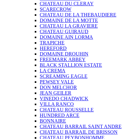
CHATEAU DU CLERAY
SCARECROW
CHATEAU DE LA THEBAUDIERE
DOMAINE DE LA MOTTE
CHATEAU LA GRAVIERE
CHATEAU GUIRAUD
DOMAINE AIN LORMA
TRAPICHE
HEREFORD
DOMAINE DROUHIN
FREEMARK ABBEY
BLACK STALLION ESTATE
LA CREMA
SCREAMING EAGLE
PEWSEY VALE
DON MELCHOR
JEAN GEILER
VINEDO CHADWICK
VILLA RANCO
CHATEAU ROUSSELLE
HUNDRED ARCE
BONNAIRE
CHATEAU BARRAIL SAINT ANDRE
CHATEAU BARRAIL DE BRISSON
CHATEAU PEYBONHOMME