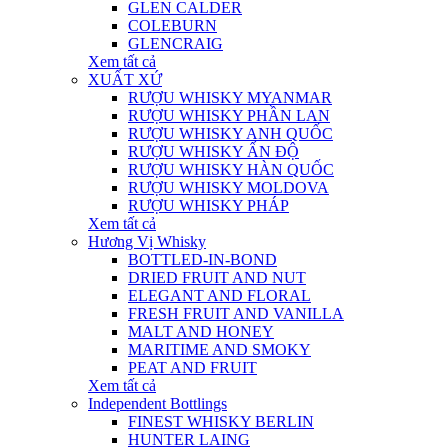
GLEN CALDER
COLEBURN
GLENCRAIG
Xem tất cả
XUẤT XỨ
RƯỢU WHISKY MYANMAR
RƯỢU WHISKY PHẦN LAN
RƯỢU WHISKY ANH QUỐC
RƯỢU WHISKY ẤN ĐỘ
RƯỢU WHISKY HÀN QUỐC
RƯỢU WHISKY MOLDOVA
RƯỢU WHISKY PHÁP
Xem tất cả
Hương Vị Whisky
BOTTLED-IN-BOND
DRIED FRUIT AND NUT
ELEGANT AND FLORAL
FRESH FRUIT AND VANILLA
MALT AND HONEY
MARITIME AND SMOKY
PEAT AND FRUIT
Xem tất cả
Independent Bottlings
FINEST WHISKY BERLIN
HUNTER LAING