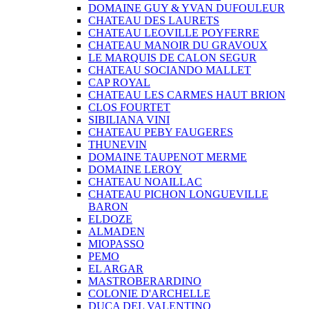
DOMAINE GUY & YVAN DUFOULEUR
CHATEAU DES LAURETS
CHATEAU LEOVILLE POYFERRE
CHATEAU MANOIR DU GRAVOUX
LE MARQUIS DE CALON SEGUR
CHATEAU SOCIANDO MALLET
CAP ROYAL
CHATEAU LES CARMES HAUT BRION
CLOS FOURTET
SIBILIANA VINI
CHATEAU PEBY FAUGERES
THUNEVIN
DOMAINE TAUPENOT MERME
DOMAINE LEROY
CHATEAU NOAILLAC
CHATEAU PICHON LONGUEVILLE
BARON
ELDOZE
ALMADEN
MIOPASSO
PEMO
EL ARGAR
MASTROBERARDINO
COLONIE D'ARCHELLE
DUCA DEL VALENTINO