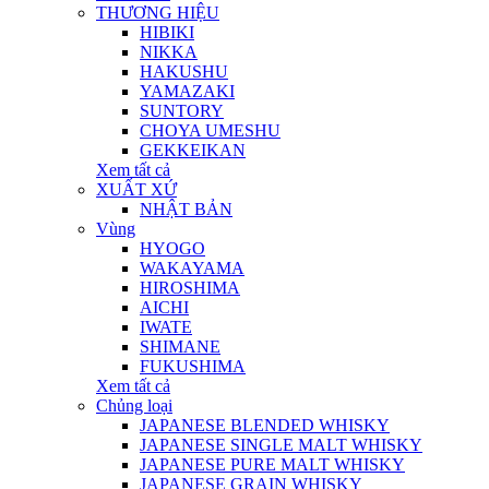
THƯƠNG HIỆU
HIBIKI
NIKKA
HAKUSHU
YAMAZAKI
SUNTORY
CHOYA UMESHU
GEKKEIKAN
Xem tất cả
XUẤT XỨ
NHẬT BẢN
Vùng
HYOGO
WAKAYAMA
HIROSHIMA
AICHI
IWATE
SHIMANE
FUKUSHIMA
Xem tất cả
Chủng loại
JAPANESE BLENDED WHISKY
JAPANESE SINGLE MALT WHISKY
JAPANESE PURE MALT WHISKY
JAPANESE GRAIN WHISKY