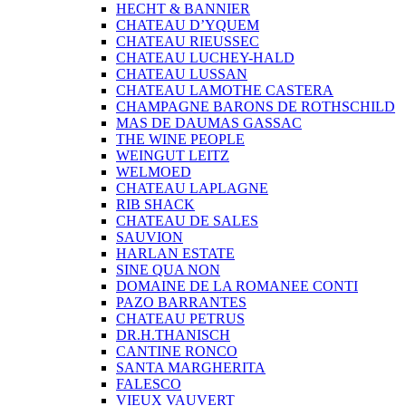
HECHT & BANNIER
CHATEAU D’YQUEM
CHATEAU RIEUSSEC
CHATEAU LUCHEY-HALD
CHATEAU LUSSAN
CHATEAU LAMOTHE CASTERA
CHAMPAGNE BARONS DE ROTHSCHILD
MAS DE DAUMAS GASSAC
THE WINE PEOPLE
WEINGUT LEITZ
WELMOED
CHATEAU LAPLAGNE
RIB SHACK
CHATEAU DE SALES
SAUVION
HARLAN ESTATE
SINE QUA NON
DOMAINE DE LA ROMANEE CONTI
PAZO BARRANTES
CHATEAU PETRUS
DR.H.THANISCH
CANTINE RONCO
SANTA MARGHERITA
FALESCO
VIEUX VAUVERT