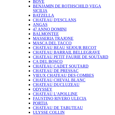
BOVE
BENJAMIN DE ROTHSCHILD VEGA
SICILIA
BATZELLA
CHATEAU D'ESCLANS
ANGAS
47 ANNO DOMINI
BALMONTEE
MASSERIA TRAJONE
MASCA DEL TACCO
CHATEAU BEAU SEJOUR BECOT
CHATEAU BARRAIL BELLEGRAVE
CHATEAU PETIT FAURIE DE SOUTARD
CA DEL BOSCO
CHATEAU CADET SOUTARD
CHATEAU DE PRESSAC
VIEUX CHATEAU DES COMBES
CHATEAU CHEVAL BLANC
CHATEAU DUCLUZEAU
ODYSSEY
CHATEAU L'APOLLINE
FAUSTINO RIVERO ULECIA
PORTIA
CHATEAU DE TABUTEAU
ULYSSE COLLIN