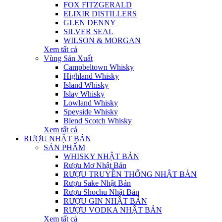
FOX FITZGERALD
ELIXIR DISTILLERS
GLEN DENNY
SILVER SEAL
WILSON & MORGAN
Xem tất cả
Vùng Sản Xuất
Campbeltown Whisky
Highland Whisky
Island Whisky
Islay Whisky
Lowland Whisky
Speyside Whisky
Blend Scotch Whisky
Xem tất cả
RƯỢU NHẬT BẢN
SẢN PHẨM
WHISKY NHẬT BẢN
Rượu Mơ Nhật Bản
RƯỢU TRUYỀN THỐNG NHẬT BẢN
Rượu Sake Nhật Bản
Rượu Shochu Nhật Bản
RƯỢU GIN NHẬT BẢN
RƯỢU VODKA NHẬT BẢN
Xem tất cả