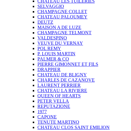
CHATEAU LES TUILERIES
SELVAGGIO
CHAMPAGNE COLLET
CHATEAU PALOUMEY
DEUTZ
MAISON A DE LUZE
CHAMPAGNE TELMONT
VALDESPINO
VEUVE DU VERNAY
POL REMY
P. LOUIS MARTIN
PALMER & CO
PIERRE GIMONNET ET FILS
DRAPPIER
CHATEAU DE BLIGNY
CHARLES DE CAZANOVE
LAURENT PERRIER
CHATEAU LA RIVIERE
QUEEN OF HEARTS
PETER VELLA
REPUTAZIONE
1977
CAPONE
TENUTE MARTINO
CHATEAU CLOS SAINT EMILION