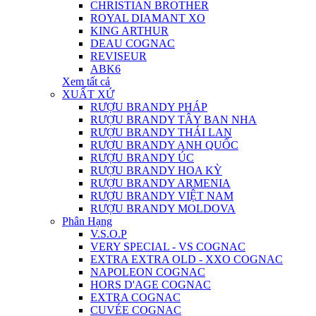
CHRISTIAN BROTHER
ROYAL DIAMANT XO
KING ARTHUR
DEAU COGNAC
REVISEUR
ABK6
Xem tất cả
XUẤT XỨ
RƯỢU BRANDY PHÁP
RƯỢU BRANDY TÂY BAN NHA
RƯỢU BRANDY THÁI LAN
RƯỢU BRANDY ANH QUỐC
RƯỢU BRANDY ÚC
RƯỢU BRANDY HOA KỲ
RƯỢU BRANDY ARMENIA
RƯỢU BRANDY VIỆT NAM
RƯỢU BRANDY MOLDOVA
Phân Hạng
V.S.O.P
VERY SPECIAL - VS COGNAC
EXTRA EXTRA OLD - XXO COGNAC
NAPOLEON COGNAC
HORS D'AGE COGNAC
EXTRA COGNAC
CUVÉE COGNAC