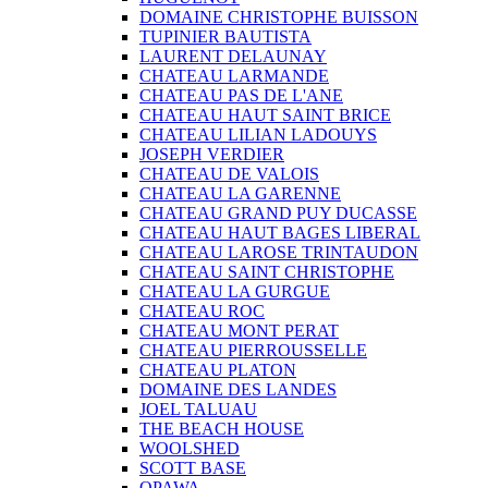
DOMAINE CHRISTOPHE BUISSON
TUPINIER BAUTISTA
LAURENT DELAUNAY
CHATEAU LARMANDE
CHATEAU PAS DE L'ANE
CHATEAU HAUT SAINT BRICE
CHATEAU LILIAN LADOUYS
JOSEPH VERDIER
CHATEAU DE VALOIS
CHATEAU LA GARENNE
CHATEAU GRAND PUY DUCASSE
CHATEAU HAUT BAGES LIBERAL
CHATEAU LAROSE TRINTAUDON
CHATEAU SAINT CHRISTOPHE
CHATEAU LA GURGUE
CHATEAU ROC
CHATEAU MONT PERAT
CHATEAU PIERROUSSELLE
CHATEAU PLATON
DOMAINE DES LANDES
JOEL TALUAU
THE BEACH HOUSE
WOOLSHED
SCOTT BASE
OPAWA