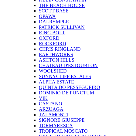
THE BEACH HOUSE
SCOTT BASE
OPAWA
DALRYMPLE
PATRICK SULLIVAN
RING BOLT
OXFORD
ROCKFORD
CHRIS RINGLAND
EARTHWORKS
ASHTON HILLS
CHATEAU D'ESTOUBLON
WOOLSHED
SUNNYCLIFF ESTATES
ALPHA ESTATE
QUINTA DO PESSEGUEIRO
DOMINIO DE PUNCTUM
VIK
CASTANO
ARZUAGA
TALAMONTI
SIGNORE GIUSEPPE
TORMARESCA
TROPICAL MOSCATO