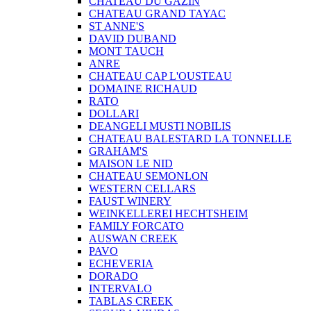
CHATEAU DU GAZIN
CHATEAU GRAND TAYAC
ST ANNE'S
DAVID DUBAND
MONT TAUCH
ANRE
CHATEAU CAP L'OUSTEAU
DOMAINE RICHAUD
RATO
DOLLARI
DEANGELI MUSTI NOBILIS
CHATEAU BALESTARD LA TONNELLE
GRAHAM'S
MAISON LE NID
CHATEAU SEMONLON
WESTERN CELLARS
FAUST WINERY
WEINKELLEREI HECHTSHEIM
FAMILY FORCATO
AUSWAN CREEK
PAVO
ECHEVERIA
DORADO
INTERVALO
TABLAS CREEK