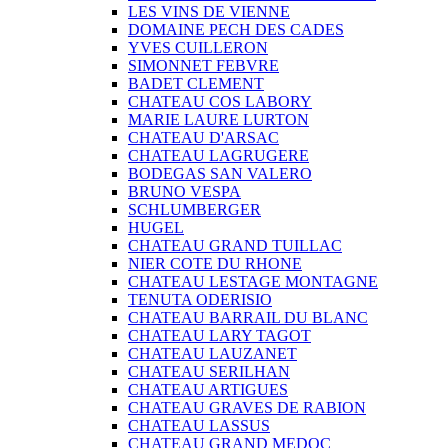
LES VINS DE VIENNE
DOMAINE PECH DES CADES
YVES CUILLERON
SIMONNET FEBVRE
BADET CLEMENT
CHATEAU COS LABORY
MARIE LAURE LURTON
CHATEAU D'ARSAC
CHATEAU LAGRUGERE
BODEGAS SAN VALERO
BRUNO VESPA
SCHLUMBERGER
HUGEL
CHATEAU GRAND TUILLAC
NIER COTE DU RHONE
CHATEAU LESTAGE MONTAGNE
TENUTA ODERISIO
CHATEAU BARRAIL DU BLANC
CHATEAU LARY TAGOT
CHATEAU LAUZANET
CHATEAU SERILHAN
CHATEAU ARTIGUES
CHATEAU GRAVES DE RABION
CHATEAU LASSUS
CHATEAU GRAND MEDOC