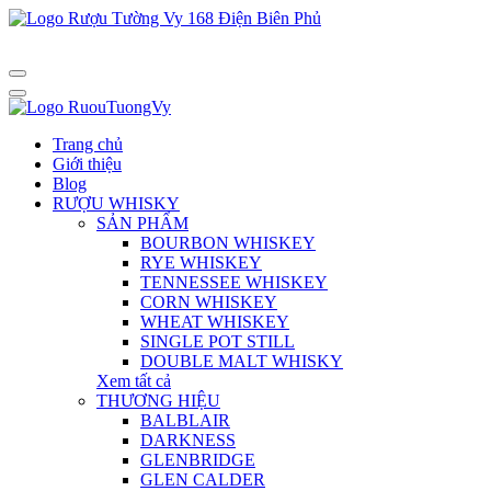
Trang chủ
Giới thiệu
Blog
RƯỢU WHISKY
SẢN PHẨM
BOURBON WHISKEY
RYE WHISKEY
TENNESSEE WHISKEY
CORN WHISKEY
WHEAT WHISKEY
SINGLE POT STILL
DOUBLE MALT WHISKY
Xem tất cả
THƯƠNG HIỆU
BALBLAIR
DARKNESS
GLENBRIDGE
GLEN CALDER