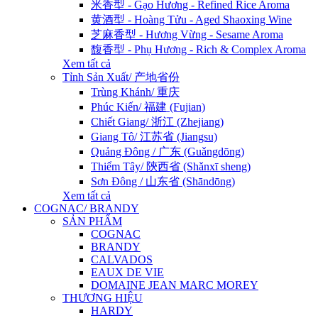
米香型 - Gạo Hương - Refined Rice Aroma
黄酒型 - Hoàng Tửu - Aged Shaoxing Wine
芝麻香型 - Hương Vừng - Sesame Aroma
馥香型 - Phụ Hương - Rich & Complex Aroma
Xem tất cả
Tỉnh Sản Xuất/ 产地省份
Trùng Khánh/ 重庆
Phúc Kiến/ 福建 (Fujian)
Chiết Giang/ 浙江 (Zhejiang)
Giang Tô/ 江苏省 (Jiangsu)
Quảng Đông / 广东 (Guǎngdōng)
Thiểm Tây/ 陝西省 (Shǎnxī sheng)
Sơn Đông / 山东省 (Shāndōng)
Xem tất cả
COGNAC/ BRANDY
SẢN PHẨM
COGNAC
BRANDY
CALVADOS
EAUX DE VIE
DOMAINE JEAN MARC MOREY
THƯƠNG HIỆU
HARDY