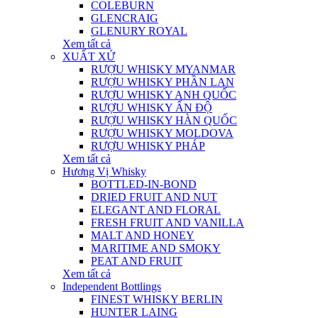
COLEBURN
GLENCRAIG
GLENURY ROYAL
Xem tất cả
XUẤT XỨ
RƯỢU WHISKY MYANMAR
RƯỢU WHISKY PHẦN LAN
RƯỢU WHISKY ANH QUỐC
RƯỢU WHISKY ẤN ĐỘ
RƯỢU WHISKY HÀN QUỐC
RƯỢU WHISKY MOLDOVA
RƯỢU WHISKY PHÁP
Xem tất cả
Hương Vị Whisky
BOTTLED-IN-BOND
DRIED FRUIT AND NUT
ELEGANT AND FLORAL
FRESH FRUIT AND VANILLA
MALT AND HONEY
MARITIME AND SMOKY
PEAT AND FRUIT
Xem tất cả
Independent Bottlings
FINEST WHISKY BERLIN
HUNTER LAING