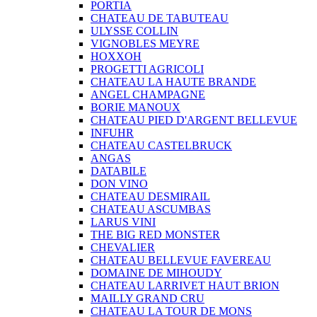
PORTIA
CHATEAU DE TABUTEAU
ULYSSE COLLIN
VIGNOBLES MEYRE
HOXXOH
PROGETTI AGRICOLI
CHATEAU LA HAUTE BRANDE
ANGEL CHAMPAGNE
BORIE MANOUX
CHATEAU PIED D'ARGENT BELLEVUE
INFUHR
CHATEAU CASTELBRUCK
ANGAS
DATABILE
DON VINO
CHATEAU DESMIRAIL
CHATEAU ASCUMBAS
LARUS VINI
THE BIG RED MONSTER
CHEVALIER
CHATEAU BELLEVUE FAVEREAU
DOMAINE DE MIHOUDY
CHATEAU LARRIVET HAUT BRION
MAILLY GRAND CRU
CHATEAU LA TOUR DE MONS