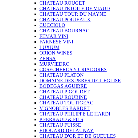
CHATEAU ROUGET
CHATEAU I'ETOILE DE VIAUD
CHATEAU TOUR DU MAYNE
CHATEAU POUJEAUX
CUCCIOLO
CHATEAU BOURNAC
FEMAR VINI
FARNESE VINI
LUXIUM
ORION WINES
ZENSA
MURVIEDRO
COSECHEROS Y CRIADORES
CHATEAU PLATON
DOMAINE DES PERES DE L'EGLISE
BODEGAS AGUIRRE
CHATEAU PIGOUDET
CHATEAU ROUBINE
CHATEAU TOUTIGEAC
VIGNOBLES BARDET
CHATEAU PHILIPPE LE HARDI
P FERRAUD & FILS
CHATEAU FUISSE
EDOUARD DELAUNAY
CHATEAU D'OR ET DE GUEULES