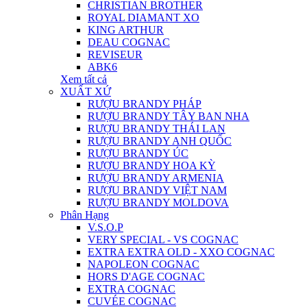
CHRISTIAN BROTHER
ROYAL DIAMANT XO
KING ARTHUR
DEAU COGNAC
REVISEUR
ABK6
Xem tất cả
XUẤT XỨ
RƯỢU BRANDY PHÁP
RƯỢU BRANDY TÂY BAN NHA
RƯỢU BRANDY THÁI LAN
RƯỢU BRANDY ANH QUỐC
RƯỢU BRANDY ÚC
RƯỢU BRANDY HOA KỲ
RƯỢU BRANDY ARMENIA
RƯỢU BRANDY VIỆT NAM
RƯỢU BRANDY MOLDOVA
Phân Hạng
V.S.O.P
VERY SPECIAL - VS COGNAC
EXTRA EXTRA OLD - XXO COGNAC
NAPOLEON COGNAC
HORS D'AGE COGNAC
EXTRA COGNAC
CUVÉE COGNAC