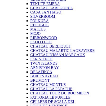
TENUTE EMERA
CHATEAU LABEGORCE
CASA SANTIAGO
SILVERBOOM
POLKURA
REPUBLIC
MATEUS
MOJO
RIBBONWOOD
PAOLO LEO
CHATEAU BERLIQUET
CHATEAU MALARTIC LAGRAVIERE
CHATEAU D'ISSAN MARGAUX
FAR NIENTE
TWIN ISLANDS
ARNISTON BAY
DELAFINCA
BORIES AZEAU
BRUMONT
CHATEAU MONTUS
CHATEAU LA PATACHE
CHATEAU TOUR DU ROC MILON
FATTORIA LE PUPILLE
CELLERS DE SCALA DEI
LOUIS DE VENENGE