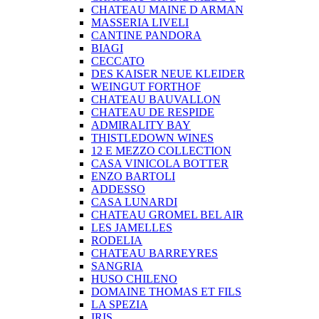
CHATEAU MAINE D ARMAN
MASSERIA LIVELI
CANTINE PANDORA
BIAGI
CECCATO
DES KAISER NEUE KLEIDER
WEINGUT FORTHOF
CHATEAU BAUVALLON
CHATEAU DE RESPIDE
ADMIRALITY BAY
THISTLEDOWN WINES
12 E MEZZO COLLECTION
CASA VINICOLA BOTTER
ENZO BARTOLI
ADDESSO
CASA LUNARDI
CHATEAU GROMEL BEL AIR
LES JAMELLES
RODELIA
CHATEAU BARREYRES
SANGRIA
HUSO CHILENO
DOMAINE THOMAS ET FILS
LA SPEZIA
IRIS