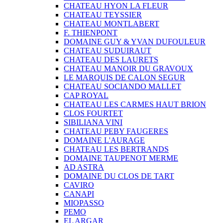
CHATEAU HYON LA FLEUR
CHATEAU TEYSSIER
CHATEAU MONTLABERT
F. THIENPONT
DOMAINE GUY & YVAN DUFOULEUR
CHATEAU SUDUIRAUT
CHATEAU DES LAURETS
CHATEAU MANOIR DU GRAVOUX
LE MARQUIS DE CALON SEGUR
CHATEAU SOCIANDO MALLET
CAP ROYAL
CHATEAU LES CARMES HAUT BRION
CLOS FOURTET
SIBILIANA VINI
CHATEAU PEBY FAUGERES
DOMAINE L'AURAGE
CHATEAU LES BERTRANDS
DOMAINE TAUPENOT MERME
AD ASTRA
DOMAINE DU CLOS DE TART
CAVIRO
CANAPI
MIOPASSO
PEMO
EL ARGAR