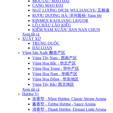
MOUTAI / MAO ĐÀI
CANG MAO ĐÀI
NGŨ LƯƠNG DỊCH/ WULIANGYE/ 五粮液
RƯỢU DƯƠNG HÀ/ 洋河股份/ Yang He
KINMEN KAOLIANG LIQUOR
LÔ CHÂU LÃO KIỆU
KIẾM NAM XUÂN/ JIAN NAN CHUN
Xem tất cả
XUẤT XỨ
TRUNG QUỐC
ĐÀI LOAN
Vùng Sản Xuất/ 酿造产区
Vùng Tây Nam - 西南产区
Vùng Hoa Bắc - 华北产区
Vùng Hoa Trung - 华中产区
Vùng Hoa Nam - 华南产区
Vùng Hoa Đông - 华东地区
Vùng Tây Bắc/ 西北地区
Xem tất cả
Hương Vị
浓香型 - Nồng Hương- Classic Strong Aroma
酱香型 - Tương Hương - Sauce Aroma
清香型 - Thanh Hương- Elegant Light Aroma