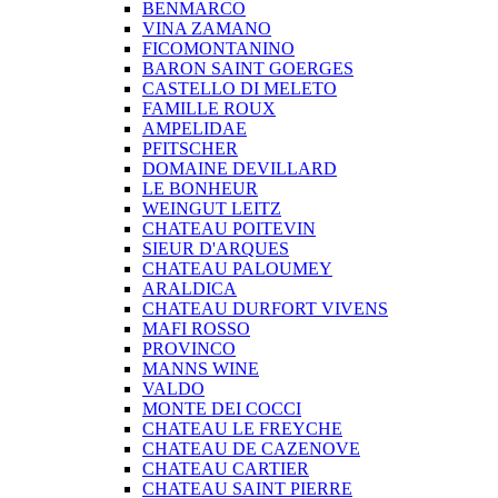
BENMARCO
VINA ZAMANO
FICOMONTANINO
BARON SAINT GOERGES
CASTELLO DI MELETO
FAMILLE ROUX
AMPELIDAE
PFITSCHER
DOMAINE DEVILLARD
LE BONHEUR
WEINGUT LEITZ
CHATEAU POITEVIN
SIEUR D'ARQUES
CHATEAU PALOUMEY
ARALDICA
CHATEAU DURFORT VIVENS
MAFI ROSSO
PROVINCO
MANNS WINE
VALDO
MONTE DEI COCCI
CHATEAU LE FREYCHE
CHATEAU DE CAZENOVE
CHATEAU CARTIER
CHATEAU SAINT PIERRE