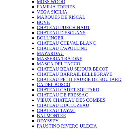
MOSS WOOD
FAMILIA TORRES
VEGA SICILIA
MARQUES DE RISCAL
BOVE
CHATEAU PUECH HAUT
CHATEAU D'ESCLANS
BOLLINGER
CHATEAU CHEVAL BLANC
CHATEAU L'APOLLINE
MAYARDAU
MASSERIA TRAJONE
MASCA DEL TACCO
CHATEAU BEAU SEJOUR BECOT
CHATEAU BARRAIL BELLEGRAVE
CHATEAU PETIT FAURIE DE SOUTARD
CA DEL BOSCO
CHATEAU CADET SOUTARD
CHATEAU DE PRESSAC
VIEUX CHATEAU DES COMBES
CHATEAU DUCLUZEAU
CHATEAU TAYAC
BALMONTEE
ODYSSEY
FAUSTINO RIVERO ULECIA