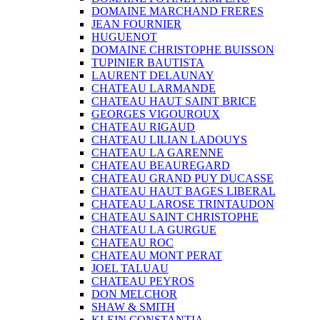
DOMAINE MARCHAND FRERES
JEAN FOURNIER
HUGUENOT
DOMAINE CHRISTOPHE BUISSON
TUPINIER BAUTISTA
LAURENT DELAUNAY
CHATEAU LARMANDE
CHATEAU HAUT SAINT BRICE
GEORGES VIGOUROUX
CHATEAU RIGAUD
CHATEAU LILIAN LADOUYS
CHATEAU LA GARENNE
CHATEAU BEAUREGARD
CHATEAU GRAND PUY DUCASSE
CHATEAU HAUT BAGES LIBERAL
CHATEAU LAROSE TRINTAUDON
CHATEAU SAINT CHRISTOPHE
CHATEAU LA GURGUE
CHATEAU ROC
CHATEAU MONT PERAT
JOEL TALUAU
CHATEAU PEYROS
DON MELCHOR
SHAW & SMITH
KLEIN CONSTANTIA