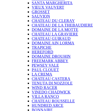
SANTA MARGHERITA
VIEUX VAUVERT
GROSSET
SAUVION
CHATEAU DU CLERAY
CHATEAU DE LA THEBAUDIERE
DOMAINE DE LA MOTTE
CHATEAU LA GRAVIERE
CHATEAU GUIRAUD
DOMAINE AIN LORMA
TRAPICHE
HEREFORD
DOMAINE DROUHIN
FREEMARK ABBEY
PEWSEY VALE
PAUL CLOUET
LA CREMA
CHATEAU CASTERA
TENUTA DI NOZZOLE
WIND RACER
VINEDO CHADWICK
VILLA RANCO
CHATEAU ROUSSELLE
HUNDRED ARCE
BONNAIRE