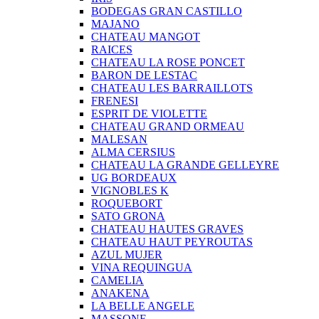
BODEGAS GRAN CASTILLO
MAJANO
CHATEAU MANGOT
RAICES
CHATEAU LA ROSE PONCET
BARON DE LESTAC
CHATEAU LES BARRAILLOTS
FRENESI
ESPRIT DE VIOLETTE
CHATEAU GRAND ORMEAU
MALESAN
ALMA CERSIUS
CHATEAU LA GRANDE GELLEYRE
UG BORDEAUX
VIGNOBLES K
ROQUEBORT
SATO GRONA
CHATEAU HAUTES GRAVES
CHATEAU HAUT PEYROUTAS
AZUL MUJER
VINA REQUINGUA
CAMELIA
ANAKENA
LA BELLE ANGELE
MASSONE