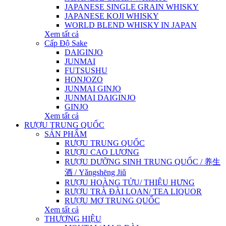
JAPANESE SINGLE GRAIN WHISKY
JAPANESE KOJI WHISKY
WORLD BLEND WHISKY IN JAPAN
Xem tất cả
Cấp Độ Sake
DAIGINJO
JUNMAI
FUTSUSHU
HONJOZO
JUNMAI GINJO
JUNMAI DAIGINJO
GINJO
Xem tất cả
RƯỢU TRUNG QUỐC
SẢN PHẨM
RƯỢU TRUNG QUỐC
RƯỢU CAO LƯƠNG
RƯỢU DƯỠNG SINH TRUNG QUỐC / 养生
酒 / Yǎngshēng Jiǔ
RƯỢU HOÀNG TỬU/ THIỆU HƯNG
RƯỢU TRÀ ĐÀI LOAN/ TEA LIQUOR
RƯỢU MƠ TRUNG QUỐC
Xem tất cả
THƯƠNG HIỆU