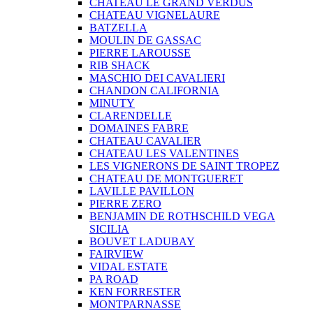
CHATEAU LE GRAND VERDUS
CHATEAU VIGNELAURE
BATZELLA
MOULIN DE GASSAC
PIERRE LAROUSSE
RIB SHACK
MASCHIO DEI CAVALIERI
CHANDON CALIFORNIA
MINUTY
CLARENDELLE
DOMAINES FABRE
CHATEAU CAVALIER
CHATEAU LES VALENTINES
LES VIGNERONS DE SAINT TROPEZ
CHATEAU DE MONTGUERET
LAVILLE PAVILLON
PIERRE ZERO
BENJAMIN DE ROTHSCHILD VEGA
SICILIA
BOUVET LADUBAY
FAIRVIEW
VIDAL ESTATE
PA ROAD
KEN FORRESTER
MONTPARNASSE