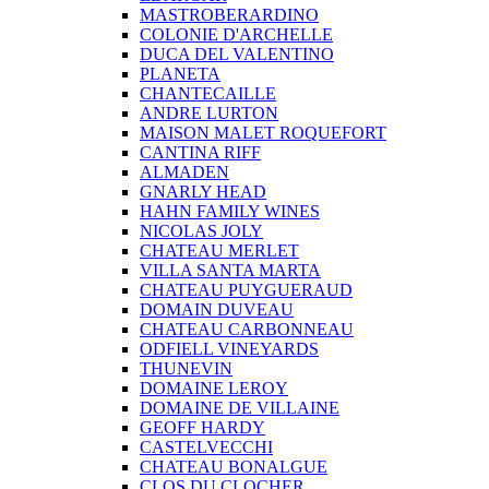
MASTROBERARDINO
COLONIE D'ARCHELLE
DUCA DEL VALENTINO
PLANETA
CHANTECAILLE
ANDRE LURTON
MAISON MALET ROQUEFORT
CANTINA RIFF
ALMADEN
GNARLY HEAD
HAHN FAMILY WINES
NICOLAS JOLY
CHATEAU MERLET
VILLA SANTA MARTA
CHATEAU PUYGUERAUD
DOMAIN DUVEAU
CHATEAU CARBONNEAU
ODFIELL VINEYARDS
THUNEVIN
DOMAINE LEROY
DOMAINE DE VILLAINE
GEOFF HARDY
CASTELVECCHI
CHATEAU BONALGUE
CLOS DU CLOCHER