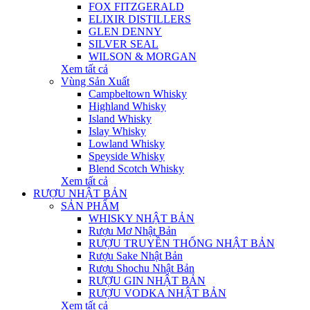
FOX FITZGERALD
ELIXIR DISTILLERS
GLEN DENNY
SILVER SEAL
WILSON & MORGAN
Xem tất cả
Vùng Sản Xuất
Campbeltown Whisky
Highland Whisky
Island Whisky
Islay Whisky
Lowland Whisky
Speyside Whisky
Blend Scotch Whisky
Xem tất cả
RƯỢU NHẬT BẢN
SẢN PHẨM
WHISKY NHẬT BẢN
Rượu Mơ Nhật Bản
RƯỢU TRUYỀN THỐNG NHẬT BẢN
Rượu Sake Nhật Bản
Rượu Shochu Nhật Bản
RƯỢU GIN NHẬT BẢN
RƯỢU VODKA NHẬT BẢN
Xem tất cả