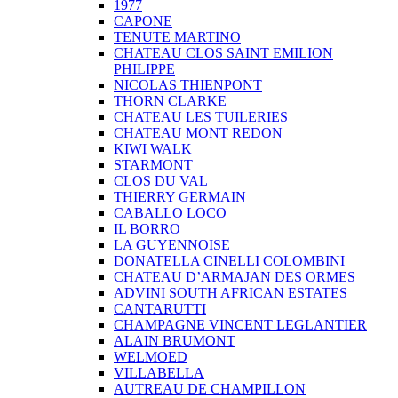
1977
CAPONE
TENUTE MARTINO
CHATEAU CLOS SAINT EMILION
PHILIPPE
NICOLAS THIENPONT
THORN CLARKE
CHATEAU LES TUILERIES
CHATEAU MONT REDON
KIWI WALK
STARMONT
CLOS DU VAL
THIERRY GERMAIN
CABALLO LOCO
IL BORRO
LA GUYENNOISE
DONATELLA CINELLI COLOMBINI
CHATEAU D’ARMAJAN DES ORMES
ADVINI SOUTH AFRICAN ESTATES
CANTARUTTI
CHAMPAGNE VINCENT LEGLANTIER
ALAIN BRUMONT
WELMOED
VILLABELLA
AUTREAU DE CHAMPILLON