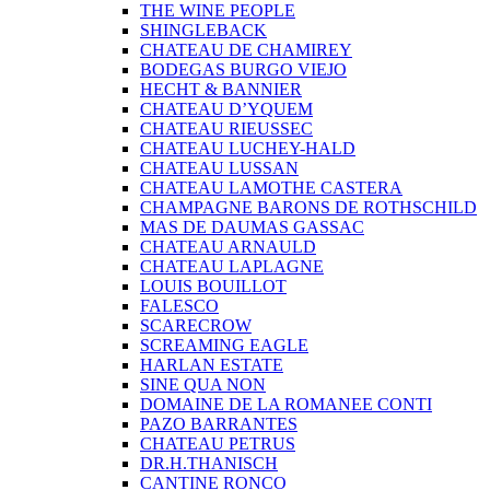
THE WINE PEOPLE
SHINGLEBACK
CHATEAU DE CHAMIREY
BODEGAS BURGO VIEJO
HECHT & BANNIER
CHATEAU D’YQUEM
CHATEAU RIEUSSEC
CHATEAU LUCHEY-HALD
CHATEAU LUSSAN
CHATEAU LAMOTHE CASTERA
CHAMPAGNE BARONS DE ROTHSCHILD
MAS DE DAUMAS GASSAC
CHATEAU ARNAULD
CHATEAU LAPLAGNE
LOUIS BOUILLOT
FALESCO
SCARECROW
SCREAMING EAGLE
HARLAN ESTATE
SINE QUA NON
DOMAINE DE LA ROMANEE CONTI
PAZO BARRANTES
CHATEAU PETRUS
DR.H.THANISCH
CANTINE RONCO