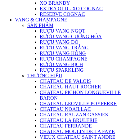
XO BRANDY
EXTRA OLD - XO COGNAC
RESERVE COGNAC
VANG & CHAMPAGNE
SẢN PHẨM
RƯỢU VANG NGỌT
RƯỢU VANG CƯỜNG HÓA
RƯỢU VANG ĐỎ
RƯỢU VANG TRẮNG
RƯỢU VANG HỒNG
RƯỢU CHAMPAGNE
RƯỢU VANG BỊCH
RƯỢU SPARKLING
THƯƠNG HIỆU
CHATEAU DE VALOIS
CHATEAU HAUT ROCHER
CHATEAU PICHON LONGUEVILLE
BARON
CHATEAU LEOVILLE POYFERRE
CHATEAU NOAILLAC
CHATEAU RAUZAN GASSIES
CHATEAU LA BRULERIE
CHATEAU FERRANDE
CHATEAU MOULIN DE LA FAYE
VIEUX CHATEAU SAINT ANDRE