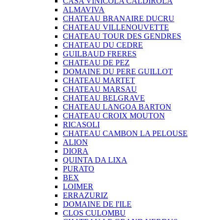
CASA VINICOLA CALDIROLA
ALMAVIVA
CHATEAU BRANAIRE DUCRU
CHATEAU VILLENOUVETTE
CHATEAU TOUR DES GENDRES
CHATEAU DU CEDRE
GUILBAUD FRERES
CHATEAU DE PEZ
DOMAINE DU PERE GUILLOT
CHATEAU MARTET
CHATEAU MARSAU
CHATEAU BELGRAVE
CHATEAU LANGOA BARTON
CHATEAU CROIX MOUTON
RICASOLI
CHATEAU CAMBON LA PELOUSE
ALION
DIORA
QUINTA DA LIXA
PURATO
BEX
LOIMER
ERRAZURIZ
DOMAINE DE I'ILE
CLOS CULOMBU