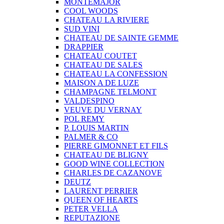
MONTEMAJOR
COOL WOODS
CHATEAU LA RIVIERE
SUD VINI
CHATEAU DE SAINTE GEMME
DRAPPIER
CHATEAU COUTET
CHATEAU DE SALES
CHATEAU LA CONFESSION
MAISON A DE LUZE
CHAMPAGNE TELMONT
VALDESPINO
VEUVE DU VERNAY
POL REMY
P. LOUIS MARTIN
PALMER & CO
PIERRE GIMONNET ET FILS
CHATEAU DE BLIGNY
GOOD WINE COLLECTION
CHARLES DE CAZANOVE
DEUTZ
LAURENT PERRIER
QUEEN OF HEARTS
PETER VELLA
REPUTAZIONE