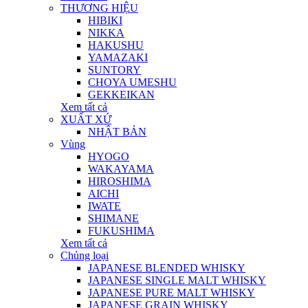
THƯƠNG HIỆU
HIBIKI
NIKKA
HAKUSHU
YAMAZAKI
SUNTORY
CHOYA UMESHU
GEKKEIKAN
Xem tất cả
XUẤT XỨ
NHẬT BẢN
Vùng
HYOGO
WAKAYAMA
HIROSHIMA
AICHI
IWATE
SHIMANE
FUKUSHIMA
Xem tất cả
Chủng loại
JAPANESE BLENDED WHISKY
JAPANESE SINGLE MALT WHISKY
JAPANESE PURE MALT WHISKY
JAPANESE GRAIN WHISKY