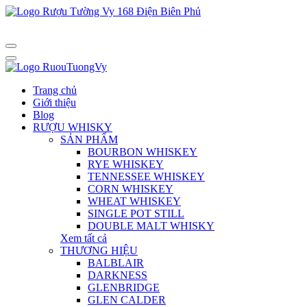
Trang chủ
Giới thiệu
Blog
RƯỢU WHISKY
SẢN PHẨM
BOURBON WHISKEY
RYE WHISKEY
TENNESSEE WHISKEY
CORN WHISKEY
WHEAT WHISKEY
SINGLE POT STILL
DOUBLE MALT WHISKY
Xem tất cả
THƯƠNG HIỆU
BALBLAIR
DARKNESS
GLENBRIDGE
GLEN CALDER