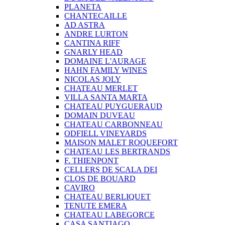
PLANETA
CHANTECAILLE
AD ASTRA
ANDRE LURTON
CANTINA RIFF
GNARLY HEAD
DOMAINE L'AURAGE
HAHN FAMILY WINES
NICOLAS JOLY
CHATEAU MERLET
VILLA SANTA MARTA
CHATEAU PUYGUERAUD
DOMAIN DUVEAU
CHATEAU CARBONNEAU
ODFIELL VINEYARDS
MAISON MALET ROQUEFORT
CHATEAU LES BERTRANDS
F. THIENPONT
CELLERS DE SCALA DEI
CLOS DE BOUARD
CAVIRO
CHATEAU BERLIQUET
TENUTE EMERA
CHATEAU LABEGORCE
CASA SANTIAGO