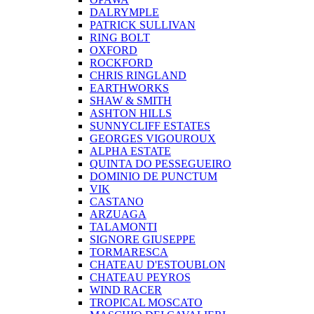
DALRYMPLE
PATRICK SULLIVAN
RING BOLT
OXFORD
ROCKFORD
CHRIS RINGLAND
EARTHWORKS
SHAW & SMITH
ASHTON HILLS
SUNNYCLIFF ESTATES
GEORGES VIGOUROUX
ALPHA ESTATE
QUINTA DO PESSEGUEIRO
DOMINIO DE PUNCTUM
VIK
CASTANO
ARZUAGA
TALAMONTI
SIGNORE GIUSEPPE
TORMARESCA
CHATEAU D'ESTOUBLON
CHATEAU PEYROS
WIND RACER
TROPICAL MOSCATO