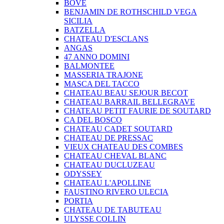
BOVE
BENJAMIN DE ROTHSCHILD VEGA
SICILIA
BATZELLA
CHATEAU D'ESCLANS
ANGAS
47 ANNO DOMINI
BALMONTEE
MASSERIA TRAJONE
MASCA DEL TACCO
CHATEAU BEAU SEJOUR BECOT
CHATEAU BARRAIL BELLEGRAVE
CHATEAU PETIT FAURIE DE SOUTARD
CA DEL BOSCO
CHATEAU CADET SOUTARD
CHATEAU DE PRESSAC
VIEUX CHATEAU DES COMBES
CHATEAU CHEVAL BLANC
CHATEAU DUCLUZEAU
ODYSSEY
CHATEAU L'APOLLINE
FAUSTINO RIVERO ULECIA
PORTIA
CHATEAU DE TABUTEAU
ULYSSE COLLIN