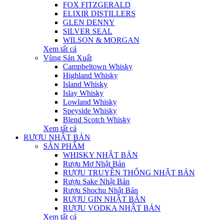
FOX FITZGERALD
ELIXIR DISTILLERS
GLEN DENNY
SILVER SEAL
WILSON & MORGAN
Xem tất cả
Vùng Sản Xuất
Campbeltown Whisky
Highland Whisky
Island Whisky
Islay Whisky
Lowland Whisky
Speyside Whisky
Blend Scotch Whisky
Xem tất cả
RƯỢU NHẬT BẢN
SẢN PHẨM
WHISKY NHẬT BẢN
Rượu Mơ Nhật Bản
RƯỢU TRUYỀN THỐNG NHẬT BẢN
Rượu Sake Nhật Bản
Rượu Shochu Nhật Bản
RƯỢU GIN NHẬT BẢN
RƯỢU VODKA NHẬT BẢN
Xem tất cả