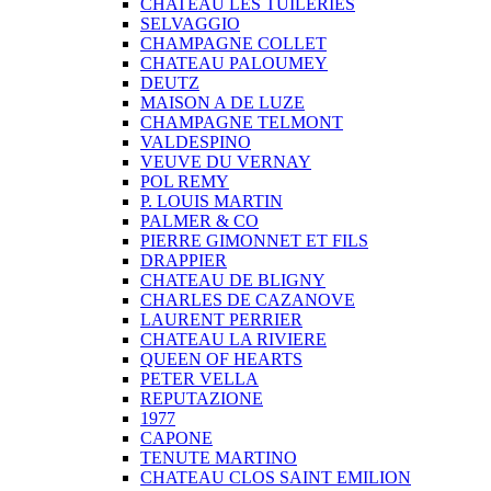
CHATEAU LES TUILERIES
SELVAGGIO
CHAMPAGNE COLLET
CHATEAU PALOUMEY
DEUTZ
MAISON A DE LUZE
CHAMPAGNE TELMONT
VALDESPINO
VEUVE DU VERNAY
POL REMY
P. LOUIS MARTIN
PALMER & CO
PIERRE GIMONNET ET FILS
DRAPPIER
CHATEAU DE BLIGNY
CHARLES DE CAZANOVE
LAURENT PERRIER
CHATEAU LA RIVIERE
QUEEN OF HEARTS
PETER VELLA
REPUTAZIONE
1977
CAPONE
TENUTE MARTINO
CHATEAU CLOS SAINT EMILION