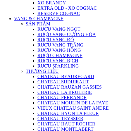
XO BRANDY
EXTRA OLD - XO COGNAC
RESERVE COGNAC
VANG & CHAMPAGNE
SẢN PHẨM
RƯỢU VANG NGỌT
RƯỢU VANG CƯỜNG HÓA
RƯỢU VANG ĐỎ
RƯỢU VANG TRẮNG
RƯỢU VANG HỒNG
RƯỢU CHAMPAGNE
RƯỢU VANG BỊCH
RƯỢU SPARKLING
THƯƠNG HIỆU
CHATEAU BEAUREGARD
CHATEAU SUDUIRAUT
CHATEAU RAUZAN GASSIES
CHATEAU LA BRULERIE
CHATEAU FERRANDE
CHATEAU MOULIN DE LA FAYE
VIEUX CHATEAU SAINT ANDRE
CHATEAU HYON LA FLEUR
CHATEAU TEYSSIER
CHATEAU HAUT ROCHER
CHATEAU MONTLABERT