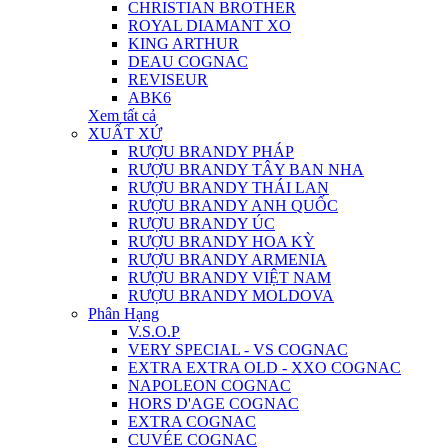
CHRISTIAN BROTHER
ROYAL DIAMANT XO
KING ARTHUR
DEAU COGNAC
REVISEUR
ABK6
Xem tất cả
XUẤT XỨ
RƯỢU BRANDY PHÁP
RƯỢU BRANDY TÂY BAN NHA
RƯỢU BRANDY THÁI LAN
RƯỢU BRANDY ANH QUỐC
RƯỢU BRANDY ÚC
RƯỢU BRANDY HOA KỲ
RƯỢU BRANDY ARMENIA
RƯỢU BRANDY VIỆT NAM
RƯỢU BRANDY MOLDOVA
Phân Hạng
V.S.O.P
VERY SPECIAL - VS COGNAC
EXTRA EXTRA OLD - XXO COGNAC
NAPOLEON COGNAC
HORS D'AGE COGNAC
EXTRA COGNAC
CUVÉE COGNAC