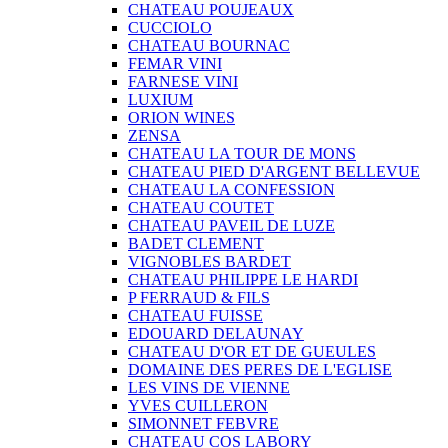
CHATEAU POUJEAUX
CUCCIOLO
CHATEAU BOURNAC
FEMAR VINI
FARNESE VINI
LUXIUM
ORION WINES
ZENSA
CHATEAU LA TOUR DE MONS
CHATEAU PIED D'ARGENT BELLEVUE
CHATEAU LA CONFESSION
CHATEAU COUTET
CHATEAU PAVEIL DE LUZE
BADET CLEMENT
VIGNOBLES BARDET
CHATEAU PHILIPPE LE HARDI
P FERRAUD & FILS
CHATEAU FUISSE
EDOUARD DELAUNAY
CHATEAU D'OR ET DE GUEULES
DOMAINE DES PERES DE L'EGLISE
LES VINS DE VIENNE
YVES CUILLERON
SIMONNET FEBVRE
CHATEAU COS LABORY