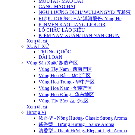
MOUTAI / MAO ĐÀI
CANG MAO ĐÀI
NGŨ LƯƠNG DỊCH/ WULIANGYE/ 五粮液
RƯỢU DƯƠNG HÀ/ 洋河股份/ Yang He
KINMEN KAOLIANG LIQUOR
LÔ CHÂU LÃO KIỆU
KIẾM NAM XUÂN/ JIAN NAN CHUN
Xem tất cả
XUẤT XỨ
TRUNG QUỐC
ĐÀI LOAN
Vùng Sản Xuất/ 酿造产区
Vùng Tây Nam - 西南产区
Vùng Hoa Bắc - 华北产区
Vùng Hoa Trung - 华中产区
Vùng Hoa Nam - 华南产区
Vùng Hoa Đông - 华东地区
Vùng Tây Bắc/ 西北地区
Xem tất cả
Hương Vị
浓香型 - Nồng Hương- Classic Strong Aroma
酱香型 - Tương Hương - Sauce Aroma
清香型 - Thanh Hương- Elegant Light Aroma