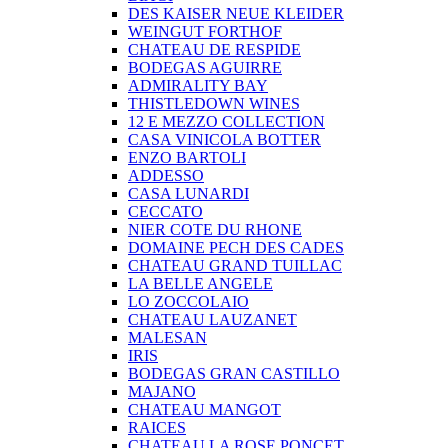
DES KAISER NEUE KLEIDER
WEINGUT FORTHOF
CHATEAU DE RESPIDE
BODEGAS AGUIRRE
ADMIRALITY BAY
THISTLEDOWN WINES
12 E MEZZO COLLECTION
CASA VINICOLA BOTTER
ENZO BARTOLI
ADDESSO
CASA LUNARDI
CECCATO
NIER COTE DU RHONE
DOMAINE PECH DES CADES
CHATEAU GRAND TUILLAC
LA BELLE ANGELE
LO ZOCCOLAIO
CHATEAU LAUZANET
MALESAN
IRIS
BODEGAS GRAN CASTILLO
MAJANO
CHATEAU MANGOT
RAICES
CHATEAU LA ROSE PONCET