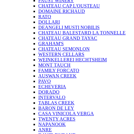
FAUST WINERY
CHATEAU CAP L'OUSTEAU
DOMAINE RICHAUD
RATO
DOLLARI
DEANGELI MUSTI NOBILIS
CHATEAU BALESTARD LA TONNELLE
CHATEAU GRAND TAYAC
GRAHAM'S
CHATEAU SEMONLON
WESTERN CELLARS
WEINKELLEREI HECHTSHEIM
MONT TAUCH
FAMILY FORCATO
AUSWAN CREEK
PAVO
ECHEVERIA
DORADO
INTERVALO
TABLAS CREEK
BARON DE LEY
CASA VINICOLA VERGA
TWENTY ACRES
NAPANOOK
ANRE