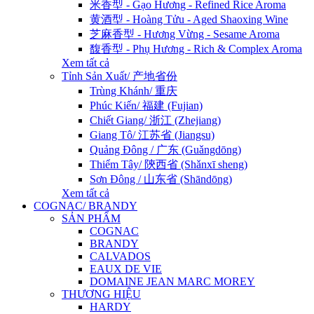
米香型 - Gạo Hương - Refined Rice Aroma
黄酒型 - Hoàng Tửu - Aged Shaoxing Wine
芝麻香型 - Hương Vừng - Sesame Aroma
馥香型 - Phụ Hương - Rich & Complex Aroma
Xem tất cả
Tỉnh Sản Xuất/ 产地省份
Trùng Khánh/ 重庆
Phúc Kiến/ 福建 (Fujian)
Chiết Giang/ 浙江 (Zhejiang)
Giang Tô/ 江苏省 (Jiangsu)
Quảng Đông / 广东 (Guǎngdōng)
Thiểm Tây/ 陝西省 (Shǎnxī sheng)
Sơn Đông / 山东省 (Shāndōng)
Xem tất cả
COGNAC/ BRANDY
SẢN PHẨM
COGNAC
BRANDY
CALVADOS
EAUX DE VIE
DOMAINE JEAN MARC MOREY
THƯƠNG HIỆU
HARDY