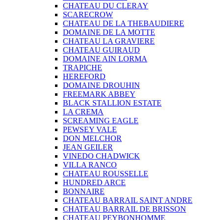
CHATEAU DU CLERAY
SCARECROW
CHATEAU DE LA THEBAUDIERE
DOMAINE DE LA MOTTE
CHATEAU LA GRAVIERE
CHATEAU GUIRAUD
DOMAINE AIN LORMA
TRAPICHE
HEREFORD
DOMAINE DROUHIN
FREEMARK ABBEY
BLACK STALLION ESTATE
LA CREMA
SCREAMING EAGLE
PEWSEY VALE
DON MELCHOR
JEAN GEILER
VINEDO CHADWICK
VILLA RANCO
CHATEAU ROUSSELLE
HUNDRED ARCE
BONNAIRE
CHATEAU BARRAIL SAINT ANDRE
CHATEAU BARRAIL DE BRISSON
CHATEAU PEYBONHOMME