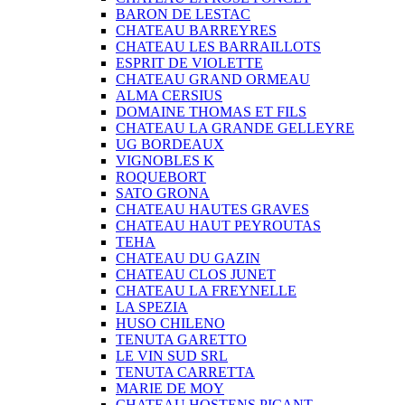
BARON DE LESTAC
CHATEAU BARREYRES
CHATEAU LES BARRAILLOTS
ESPRIT DE VIOLETTE
CHATEAU GRAND ORMEAU
ALMA CERSIUS
DOMAINE THOMAS ET FILS
CHATEAU LA GRANDE GELLEYRE
UG BORDEAUX
VIGNOBLES K
ROQUEBORT
SATO GRONA
CHATEAU HAUTES GRAVES
CHATEAU HAUT PEYROUTAS
TEHA
CHATEAU DU GAZIN
CHATEAU CLOS JUNET
CHATEAU LA FREYNELLE
LA SPEZIA
HUSO CHILENO
TENUTA GARETTO
LE VIN SUD SRL
TENUTA CARRETTA
MARIE DE MOY
CHATEAU HOSTENS PICANT