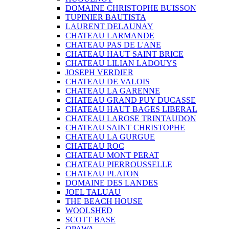
DOMAINE CHRISTOPHE BUISSON
TUPINIER BAUTISTA
LAURENT DELAUNAY
CHATEAU LARMANDE
CHATEAU PAS DE L'ANE
CHATEAU HAUT SAINT BRICE
CHATEAU LILIAN LADOUYS
JOSEPH VERDIER
CHATEAU DE VALOIS
CHATEAU LA GARENNE
CHATEAU GRAND PUY DUCASSE
CHATEAU HAUT BAGES LIBERAL
CHATEAU LAROSE TRINTAUDON
CHATEAU SAINT CHRISTOPHE
CHATEAU LA GURGUE
CHATEAU ROC
CHATEAU MONT PERAT
CHATEAU PIERROUSSELLE
CHATEAU PLATON
DOMAINE DES LANDES
JOEL TALUAU
THE BEACH HOUSE
WOOLSHED
SCOTT BASE
OPAWA