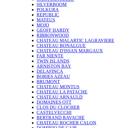
SILVERBOOM
POLKURA
REPUBLIC
MATEUS
MOJO
GEOFF HARDY
RIBBONWOOD
CHATEAU MALARTIC LAGRAVIERE
CHATEAU BONALGUE
CHATEAU D'ISSAN MARGAUX
FAR NIENTE
TWIN ISLANDS
ARNISTON BAY
DELAFINCA
BORIES AZEAU
BRUMONT
CHATEAU MONTUS
CHATEAU LA PATACHE
CHATEAU ARNAULD
DOMAINES OTT
CLOS DU CLOCHER
CASTELVECCHI
BERTRAND RAVACHE
CHATEAU ROCHER CALON
DOMINIO DE CAIR