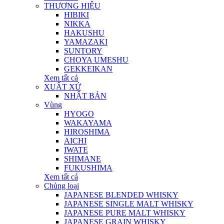
THƯƠNG HIỆU
HIBIKI
NIKKA
HAKUSHU
YAMAZAKI
SUNTORY
CHOYA UMESHU
GEKKEIKAN
Xem tất cả
XUẤT XỨ
NHẬT BẢN
Vùng
HYOGO
WAKAYAMA
HIROSHIMA
AICHI
IWATE
SHIMANE
FUKUSHIMA
Xem tất cả
Chủng loại
JAPANESE BLENDED WHISKY
JAPANESE SINGLE MALT WHISKY
JAPANESE PURE MALT WHISKY
JAPANESE GRAIN WHISKY