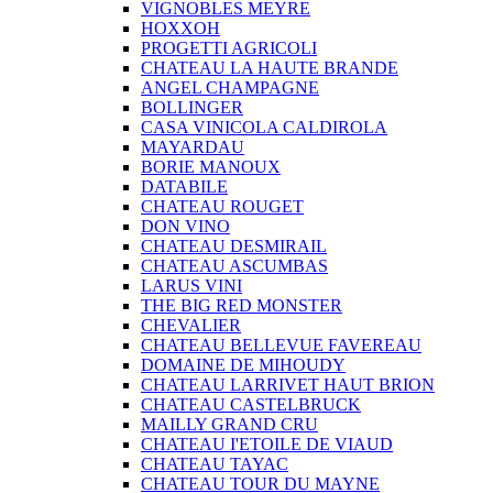
VIGNOBLES MEYRE
HOXXOH
PROGETTI AGRICOLI
CHATEAU LA HAUTE BRANDE
ANGEL CHAMPAGNE
BOLLINGER
CASA VINICOLA CALDIROLA
MAYARDAU
BORIE MANOUX
DATABILE
CHATEAU ROUGET
DON VINO
CHATEAU DESMIRAIL
CHATEAU ASCUMBAS
LARUS VINI
THE BIG RED MONSTER
CHEVALIER
CHATEAU BELLEVUE FAVEREAU
DOMAINE DE MIHOUDY
CHATEAU LARRIVET HAUT BRION
CHATEAU CASTELBRUCK
MAILLY GRAND CRU
CHATEAU I'ETOILE DE VIAUD
CHATEAU TAYAC
CHATEAU TOUR DU MAYNE