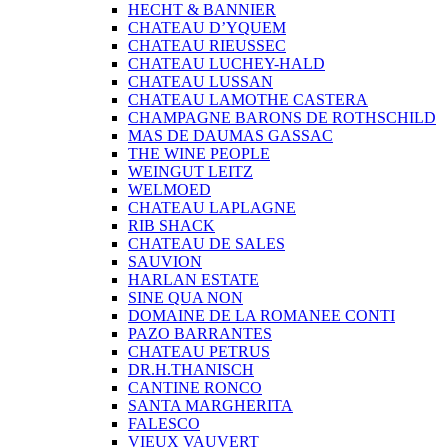
HECHT & BANNIER
CHATEAU D’YQUEM
CHATEAU RIEUSSEC
CHATEAU LUCHEY-HALD
CHATEAU LUSSAN
CHATEAU LAMOTHE CASTERA
CHAMPAGNE BARONS DE ROTHSCHILD
MAS DE DAUMAS GASSAC
THE WINE PEOPLE
WEINGUT LEITZ
WELMOED
CHATEAU LAPLAGNE
RIB SHACK
CHATEAU DE SALES
SAUVION
HARLAN ESTATE
SINE QUA NON
DOMAINE DE LA ROMANEE CONTI
PAZO BARRANTES
CHATEAU PETRUS
DR.H.THANISCH
CANTINE RONCO
SANTA MARGHERITA
FALESCO
VIEUX VAUVERT