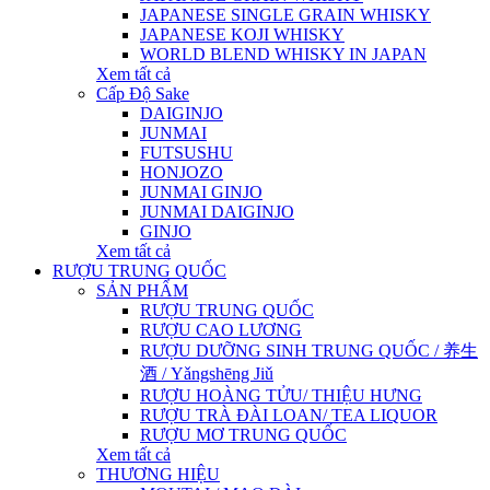
JAPANESE SINGLE GRAIN WHISKY
JAPANESE KOJI WHISKY
WORLD BLEND WHISKY IN JAPAN
Xem tất cả
Cấp Độ Sake
DAIGINJO
JUNMAI
FUTSUSHU
HONJOZO
JUNMAI GINJO
JUNMAI DAIGINJO
GINJO
Xem tất cả
RƯỢU TRUNG QUỐC
SẢN PHẨM
RƯỢU TRUNG QUỐC
RƯỢU CAO LƯƠNG
RƯỢU DƯỠNG SINH TRUNG QUỐC / 养生
酒 / Yǎngshēng Jiǔ
RƯỢU HOÀNG TỬU/ THIỆU HƯNG
RƯỢU TRÀ ĐÀI LOAN/ TEA LIQUOR
RƯỢU MƠ TRUNG QUỐC
Xem tất cả
THƯƠNG HIỆU