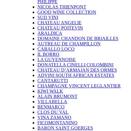
PHILIPPE
NICOLAS THIENPONT
GOOD WINE COLLECTION
SUD VINI
CHATEAU ANGELIE
CHATEAU POITEVIN
ARALDICA
DOMAINE CHANDON DE BRIAILLES
AUTREAU DE CHAMPILLON
CABALLO LOCO
IL BORRO
LA GUYENNOISE
DONATELLA CINELLI COLOMBINI
CHATEAU D’ARMAJAN DES ORMES
ADVINI SOUTH AFRICAN ESTATES
CANTARUTTI
CHAMPAGNE VINCENT LEGLANTIER
KIWI WALK
ALAIN BRUMONT
VILLABELLA
BENMARCO
CLOS DU VAL
VINA ZAMANO
FICOMONTANINO
BARON SAINT GOERGES