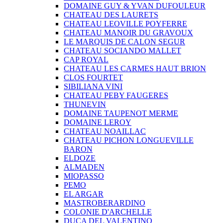
DOMAINE GUY & YVAN DUFOULEUR
CHATEAU DES LAURETS
CHATEAU LEOVILLE POYFERRE
CHATEAU MANOIR DU GRAVOUX
LE MARQUIS DE CALON SEGUR
CHATEAU SOCIANDO MALLET
CAP ROYAL
CHATEAU LES CARMES HAUT BRION
CLOS FOURTET
SIBILIANA VINI
CHATEAU PEBY FAUGERES
THUNEVIN
DOMAINE TAUPENOT MERME
DOMAINE LEROY
CHATEAU NOAILLAC
CHATEAU PICHON LONGUEVILLE
BARON
ELDOZE
ALMADEN
MIOPASSO
PEMO
EL ARGAR
MASTROBERARDINO
COLONIE D'ARCHELLE
DUCA DEL VALENTINO