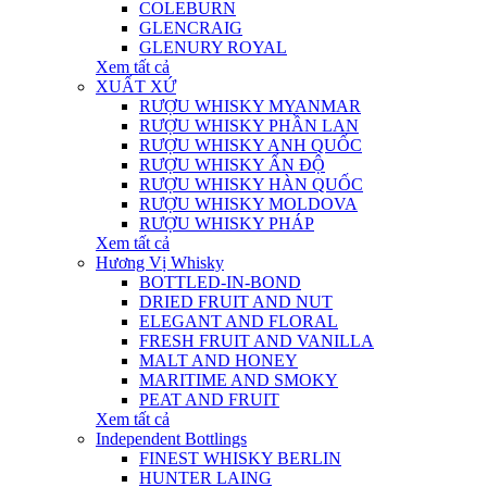
COLEBURN
GLENCRAIG
GLENURY ROYAL
Xem tất cả
XUẤT XỨ
RƯỢU WHISKY MYANMAR
RƯỢU WHISKY PHẦN LAN
RƯỢU WHISKY ANH QUỐC
RƯỢU WHISKY ẤN ĐỘ
RƯỢU WHISKY HÀN QUỐC
RƯỢU WHISKY MOLDOVA
RƯỢU WHISKY PHÁP
Xem tất cả
Hương Vị Whisky
BOTTLED-IN-BOND
DRIED FRUIT AND NUT
ELEGANT AND FLORAL
FRESH FRUIT AND VANILLA
MALT AND HONEY
MARITIME AND SMOKY
PEAT AND FRUIT
Xem tất cả
Independent Bottlings
FINEST WHISKY BERLIN
HUNTER LAING