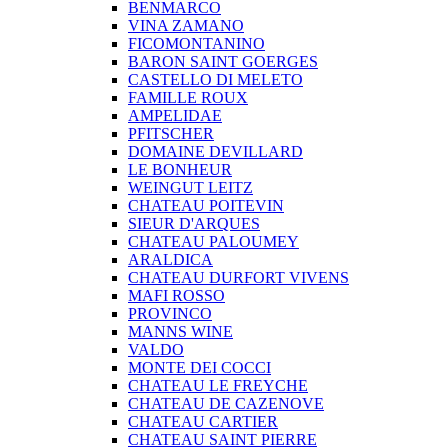
BENMARCO
VINA ZAMANO
FICOMONTANINO
BARON SAINT GOERGES
CASTELLO DI MELETO
FAMILLE ROUX
AMPELIDAE
PFITSCHER
DOMAINE DEVILLARD
LE BONHEUR
WEINGUT LEITZ
CHATEAU POITEVIN
SIEUR D'ARQUES
CHATEAU PALOUMEY
ARALDICA
CHATEAU DURFORT VIVENS
MAFI ROSSO
PROVINCO
MANNS WINE
VALDO
MONTE DEI COCCI
CHATEAU LE FREYCHE
CHATEAU DE CAZENOVE
CHATEAU CARTIER
CHATEAU SAINT PIERRE