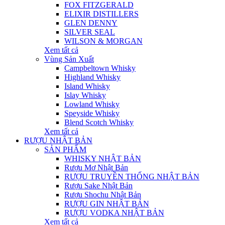
FOX FITZGERALD
ELIXIR DISTILLERS
GLEN DENNY
SILVER SEAL
WILSON & MORGAN
Xem tất cả
Vùng Sản Xuất
Campbeltown Whisky
Highland Whisky
Island Whisky
Islay Whisky
Lowland Whisky
Speyside Whisky
Blend Scotch Whisky
Xem tất cả
RƯỢU NHẬT BẢN
SẢN PHẨM
WHISKY NHẬT BẢN
Rượu Mơ Nhật Bản
RƯỢU TRUYỀN THỐNG NHẬT BẢN
Rượu Sake Nhật Bản
Rượu Shochu Nhật Bản
RƯỢU GIN NHẬT BẢN
RƯỢU VODKA NHẬT BẢN
Xem tất cả