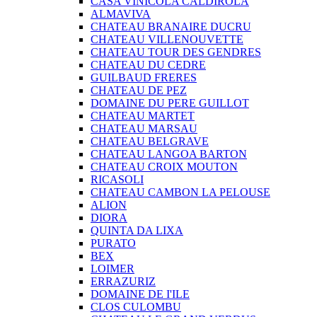
CASA VINICOLA CALDIROLA
ALMAVIVA
CHATEAU BRANAIRE DUCRU
CHATEAU VILLENOUVETTE
CHATEAU TOUR DES GENDRES
CHATEAU DU CEDRE
GUILBAUD FRERES
CHATEAU DE PEZ
DOMAINE DU PERE GUILLOT
CHATEAU MARTET
CHATEAU MARSAU
CHATEAU BELGRAVE
CHATEAU LANGOA BARTON
CHATEAU CROIX MOUTON
RICASOLI
CHATEAU CAMBON LA PELOUSE
ALION
DIORA
QUINTA DA LIXA
PURATO
BEX
LOIMER
ERRAZURIZ
DOMAINE DE I'ILE
CLOS CULOMBU