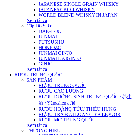
JAPANESE SINGLE GRAIN WHISKY
JAPANESE KOJI WHISKY
WORLD BLEND WHISKY IN JAPAN
Xem tất cả
Cấp Độ Sake
DAIGINJO
JUNMAI
FUTSUSHU
HONJOZO
JUNMAI GINJO
JUNMAI DAIGINJO
GINJO
Xem tất cả
RƯỢU TRUNG QUỐC
SẢN PHẨM
RƯỢU TRUNG QUỐC
RƯỢU CAO LƯƠNG
RƯỢU DƯỠNG SINH TRUNG QUỐC / 养生
酒 / Yǎngshēng Jiǔ
RƯỢU HOÀNG TỬU/ THIỆU HƯNG
RƯỢU TRÀ ĐÀI LOAN/ TEA LIQUOR
RƯỢU MƠ TRUNG QUỐC
Xem tất cả
THƯƠNG HIỆU