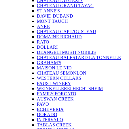
CHATEAU DU GAZIN
CHATEAU GRAND TAYAC
ST ANNE'S
DAVID DUBAND
MONT TAUCH
ANRE
CHATEAU CAP L'OUSTEAU
DOMAINE RICHAUD
RATO
DOLLARI
DEANGELI MUSTI NOBILIS
CHATEAU BALESTARD LA TONNELLE
GRAHAM'S
MAISON LE NID
CHATEAU SEMONLON
WESTERN CELLARS
FAUST WINERY
WEINKELLEREI HECHTSHEIM
FAMILY FORCATO
AUSWAN CREEK
PAVO
ECHEVERIA
DORADO
INTERVALO
TABLAS CREEK