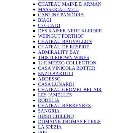
CHATEAU MAINE D ARMAN
MASSERIA LIVELI
CANTINE PANDORA
BIAGI
CECCATO
DES KAISER NEUE KLEIDER
WEINGUT FORTHOF
CHATEAU BAUVALLON
CHATEAU DE RESPIDE
ADMIRALITY BAY
THISTLEDOWN WINES
12 E MEZZO COLLECTION
CASA VINICOLA BOTTER
ENZO BARTOLI
ADDESSO
CASA LUNARDI
CHATEAU GROMEL BEL AIR
LES JAMELLES
RODELIA
CHATEAU BARREYRES
SANGRIA
HUSO CHILENO
DOMAINE THOMAS ET FILS
LA SPEZIA
IRIS