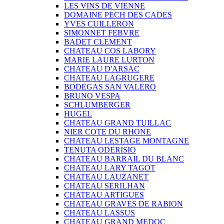
LES VINS DE VIENNE
DOMAINE PECH DES CADES
YVES CUILLERON
SIMONNET FEBVRE
BADET CLEMENT
CHATEAU COS LABORY
MARIE LAURE LURTON
CHATEAU D'ARSAC
CHATEAU LAGRUGERE
BODEGAS SAN VALERO
BRUNO VESPA
SCHLUMBERGER
HUGEL
CHATEAU GRAND TUILLAC
NIER COTE DU RHONE
CHATEAU LESTAGE MONTAGNE
TENUTA ODERISIO
CHATEAU BARRAIL DU BLANC
CHATEAU LARY TAGOT
CHATEAU LAUZANET
CHATEAU SERILHAN
CHATEAU ARTIGUES
CHATEAU GRAVES DE RABION
CHATEAU LASSUS
CHATEAU GRAND MEDOC