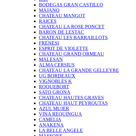
BODEGAS GRAN CASTILLO
MAJANO
CHATEAU MANGOT
RAICES
CHATEAU LA ROSE PONCET
BARON DE LESTAC
CHATEAU LES BARRAILLOTS
FRENESI
ESPRIT DE VIOLETTE
CHATEAU GRAND ORMEAU
MALESAN
ALMA CERSIUS
CHATEAU LA GRANDE GELLEYRE
UG BORDEAUX
VIGNOBLES K
ROQUEBORT
SATO GRONA
CHATEAU HAUTES GRAVES
CHATEAU HAUT PEYROUTAS
AZUL MUJER
VINA REQUINGUA
CAMELIA
ANAKENA
LA BELLE ANGELE
MASSONE