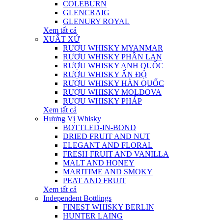
COLEBURN
GLENCRAIG
GLENURY ROYAL
Xem tất cả
XUẤT XỨ
RƯỢU WHISKY MYANMAR
RƯỢU WHISKY PHẦN LAN
RƯỢU WHISKY ANH QUỐC
RƯỢU WHISKY ẤN ĐỘ
RƯỢU WHISKY HÀN QUỐC
RƯỢU WHISKY MOLDOVA
RƯỢU WHISKY PHÁP
Xem tất cả
Hương Vị Whisky
BOTTLED-IN-BOND
DRIED FRUIT AND NUT
ELEGANT AND FLORAL
FRESH FRUIT AND VANILLA
MALT AND HONEY
MARITIME AND SMOKY
PEAT AND FRUIT
Xem tất cả
Independent Bottlings
FINEST WHISKY BERLIN
HUNTER LAING