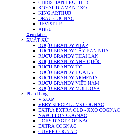
CHRISTIAN BROTHER
ROYAL DIAMANT XO
KING ARTHUR
DEAU COGNAC
REVISEUR
ABK6
Xem tất cả
XUẤT XỨ
RƯỢU BRANDY PHÁP
RƯỢU BRANDY TÂY BAN NHA
RƯỢU BRANDY THÁI LAN
RƯỢU BRANDY ANH QUỐC
RƯỢU BRANDY ÚC
RƯỢU BRANDY HOA KỲ
RƯỢU BRANDY ARMENIA
RƯỢU BRANDY VIỆT NAM
RƯỢU BRANDY MOLDOVA
Phân Hạng
V.S.O.P
VERY SPECIAL - VS COGNAC
EXTRA EXTRA OLD - XXO COGNAC
NAPOLEON COGNAC
HORS D'AGE COGNAC
EXTRA COGNAC
CUVÉE COGNAC