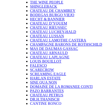
THE WINE PEOPLE
SHINGLEBACK
CHATEAU DE CHAMIREY
BODEGAS BURGO VIEJO
HECHT & BANNIER
CHATEAU D’YQUEM
CHATEAU RIEUSSEC
CHATEAU LUCHEY-HALD
CHATEAU LUSSAN
CHATEAU LAMOTHE CASTERA
CHAMPAGNE BARONS DE ROTHSCHILD
MAS DE DAUMAS GASSAC
CHATEAU ARNAULD
CHATEAU LAPLAGNE
LOUIS BOUILLOT
FALESCO
SCARECROW
SCREAMING EAGLE
HARLAN ESTATE
SINE QUA NON
DOMAINE DE LA ROMANEE CONTI
PAZO BARRANTES
CHATEAU PETRUS
DR.H.THANISCH
CANTINE RONCO