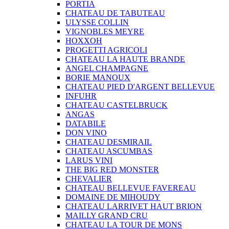
PORTIA
CHATEAU DE TABUTEAU
ULYSSE COLLIN
VIGNOBLES MEYRE
HOXXOH
PROGETTI AGRICOLI
CHATEAU LA HAUTE BRANDE
ANGEL CHAMPAGNE
BORIE MANOUX
CHATEAU PIED D'ARGENT BELLEVUE
INFUHR
CHATEAU CASTELBRUCK
ANGAS
DATABILE
DON VINO
CHATEAU DESMIRAIL
CHATEAU ASCUMBAS
LARUS VINI
THE BIG RED MONSTER
CHEVALIER
CHATEAU BELLEVUE FAVEREAU
DOMAINE DE MIHOUDY
CHATEAU LARRIVET HAUT BRION
MAILLY GRAND CRU
CHATEAU LA TOUR DE MONS