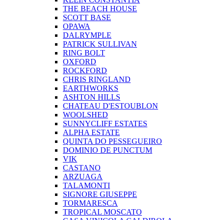
THE BEACH HOUSE
SCOTT BASE
OPAWA
DALRYMPLE
PATRICK SULLIVAN
RING BOLT
OXFORD
ROCKFORD
CHRIS RINGLAND
EARTHWORKS
ASHTON HILLS
CHATEAU D'ESTOUBLON
WOOLSHED
SUNNYCLIFF ESTATES
ALPHA ESTATE
QUINTA DO PESSEGUEIRO
DOMINIO DE PUNCTUM
VIK
CASTANO
ARZUAGA
TALAMONTI
SIGNORE GIUSEPPE
TORMARESCA
TROPICAL MOSCATO