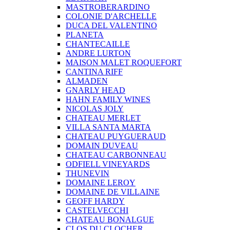
MASTROBERARDINO
COLONIE D'ARCHELLE
DUCA DEL VALENTINO
PLANETA
CHANTECAILLE
ANDRE LURTON
MAISON MALET ROQUEFORT
CANTINA RIFF
ALMADEN
GNARLY HEAD
HAHN FAMILY WINES
NICOLAS JOLY
CHATEAU MERLET
VILLA SANTA MARTA
CHATEAU PUYGUERAUD
DOMAIN DUVEAU
CHATEAU CARBONNEAU
ODFIELL VINEYARDS
THUNEVIN
DOMAINE LEROY
DOMAINE DE VILLAINE
GEOFF HARDY
CASTELVECCHI
CHATEAU BONALGUE
CLOS DU CLOCHER