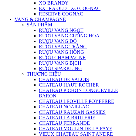
XO BRANDY
EXTRA OLD - XO COGNAC
RESERVE COGNAC
VANG & CHAMPAGNE
SẢN PHẨM
RƯỢU VANG NGỌT
RƯỢU VANG CƯỜNG HÓA
RƯỢU VANG ĐỎ
RƯỢU VANG TRẮNG
RƯỢU VANG HỒNG
RƯỢU CHAMPAGNE
RƯỢU VANG BỊCH
RƯỢU SPARKLING
THƯƠNG HIỆU
CHATEAU DE VALOIS
CHATEAU HAUT ROCHER
CHATEAU PICHON LONGUEVILLE
BARON
CHATEAU LEOVILLE POYFERRE
CHATEAU NOAILLAC
CHATEAU RAUZAN GASSIES
CHATEAU LA BRULERIE
CHATEAU FERRANDE
CHATEAU MOULIN DE LA FAYE
VIEUX CHATEAU SAINT ANDRE