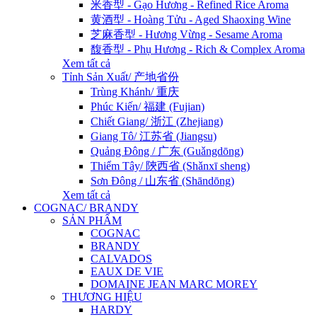
米香型 - Gạo Hương - Refined Rice Aroma
黄酒型 - Hoàng Tửu - Aged Shaoxing Wine
芝麻香型 - Hương Vừng - Sesame Aroma
馥香型 - Phụ Hương - Rich & Complex Aroma
Xem tất cả
Tỉnh Sản Xuất/ 产地省份
Trùng Khánh/ 重庆
Phúc Kiến/ 福建 (Fujian)
Chiết Giang/ 浙江 (Zhejiang)
Giang Tô/ 江苏省 (Jiangsu)
Quảng Đông / 广东 (Guǎngdōng)
Thiểm Tây/ 陝西省 (Shǎnxī sheng)
Sơn Đông / 山东省 (Shāndōng)
Xem tất cả
COGNAC/ BRANDY
SẢN PHẨM
COGNAC
BRANDY
CALVADOS
EAUX DE VIE
DOMAINE JEAN MARC MOREY
THƯƠNG HIỆU
HARDY