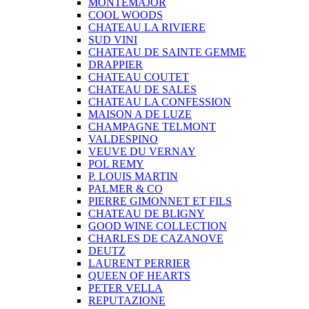
MONTEMAJOR
COOL WOODS
CHATEAU LA RIVIERE
SUD VINI
CHATEAU DE SAINTE GEMME
DRAPPIER
CHATEAU COUTET
CHATEAU DE SALES
CHATEAU LA CONFESSION
MAISON A DE LUZE
CHAMPAGNE TELMONT
VALDESPINO
VEUVE DU VERNAY
POL REMY
P. LOUIS MARTIN
PALMER & CO
PIERRE GIMONNET ET FILS
CHATEAU DE BLIGNY
GOOD WINE COLLECTION
CHARLES DE CAZANOVE
DEUTZ
LAURENT PERRIER
QUEEN OF HEARTS
PETER VELLA
REPUTAZIONE