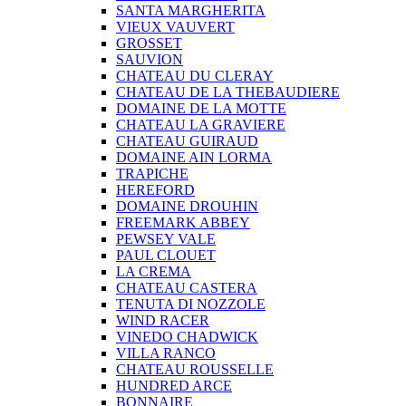
SANTA MARGHERITA
VIEUX VAUVERT
GROSSET
SAUVION
CHATEAU DU CLERAY
CHATEAU DE LA THEBAUDIERE
DOMAINE DE LA MOTTE
CHATEAU LA GRAVIERE
CHATEAU GUIRAUD
DOMAINE AIN LORMA
TRAPICHE
HEREFORD
DOMAINE DROUHIN
FREEMARK ABBEY
PEWSEY VALE
PAUL CLOUET
LA CREMA
CHATEAU CASTERA
TENUTA DI NOZZOLE
WIND RACER
VINEDO CHADWICK
VILLA RANCO
CHATEAU ROUSSELLE
HUNDRED ARCE
BONNAIRE