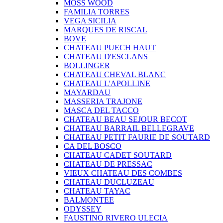
MOSS WOOD
FAMILIA TORRES
VEGA SICILIA
MARQUES DE RISCAL
BOVE
CHATEAU PUECH HAUT
CHATEAU D'ESCLANS
BOLLINGER
CHATEAU CHEVAL BLANC
CHATEAU L'APOLLINE
MAYARDAU
MASSERIA TRAJONE
MASCA DEL TACCO
CHATEAU BEAU SEJOUR BECOT
CHATEAU BARRAIL BELLEGRAVE
CHATEAU PETIT FAURIE DE SOUTARD
CA DEL BOSCO
CHATEAU CADET SOUTARD
CHATEAU DE PRESSAC
VIEUX CHATEAU DES COMBES
CHATEAU DUCLUZEAU
CHATEAU TAYAC
BALMONTEE
ODYSSEY
FAUSTINO RIVERO ULECIA