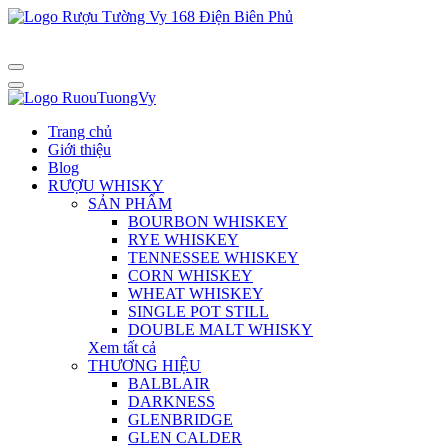
Trang chủ
Giới thiệu
Blog
RƯỢU WHISKY
SẢN PHẨM
BOURBON WHISKEY
RYE WHISKEY
TENNESSEE WHISKEY
CORN WHISKEY
WHEAT WHISKEY
SINGLE POT STILL
DOUBLE MALT WHISKY
Xem tất cả
THƯƠNG HIỆU
BALBLAIR
DARKNESS
GLENBRIDGE
GLEN CALDER