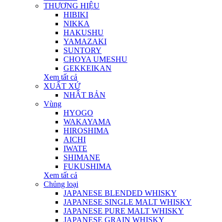
THƯƠNG HIỆU
HIBIKI
NIKKA
HAKUSHU
YAMAZAKI
SUNTORY
CHOYA UMESHU
GEKKEIKAN
Xem tất cả
XUẤT XỨ
NHẬT BẢN
Vùng
HYOGO
WAKAYAMA
HIROSHIMA
AICHI
IWATE
SHIMANE
FUKUSHIMA
Xem tất cả
Chủng loại
JAPANESE BLENDED WHISKY
JAPANESE SINGLE MALT WHISKY
JAPANESE PURE MALT WHISKY
JAPANESE GRAIN WHISKY