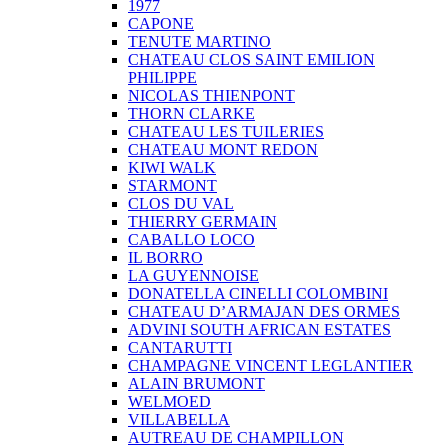
1977
CAPONE
TENUTE MARTINO
CHATEAU CLOS SAINT EMILION
PHILIPPE
NICOLAS THIENPONT
THORN CLARKE
CHATEAU LES TUILERIES
CHATEAU MONT REDON
KIWI WALK
STARMONT
CLOS DU VAL
THIERRY GERMAIN
CABALLO LOCO
IL BORRO
LA GUYENNOISE
DONATELLA CINELLI COLOMBINI
CHATEAU D’ARMAJAN DES ORMES
ADVINI SOUTH AFRICAN ESTATES
CANTARUTTI
CHAMPAGNE VINCENT LEGLANTIER
ALAIN BRUMONT
WELMOED
VILLABELLA
AUTREAU DE CHAMPILLON