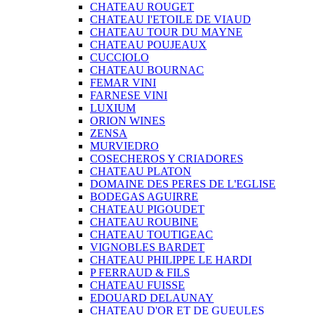
CHATEAU ROUGET
CHATEAU I'ETOILE DE VIAUD
CHATEAU TOUR DU MAYNE
CHATEAU POUJEAUX
CUCCIOLO
CHATEAU BOURNAC
FEMAR VINI
FARNESE VINI
LUXIUM
ORION WINES
ZENSA
MURVIEDRO
COSECHEROS Y CRIADORES
CHATEAU PLATON
DOMAINE DES PERES DE L'EGLISE
BODEGAS AGUIRRE
CHATEAU PIGOUDET
CHATEAU ROUBINE
CHATEAU TOUTIGEAC
VIGNOBLES BARDET
CHATEAU PHILIPPE LE HARDI
P FERRAUD & FILS
CHATEAU FUISSE
EDOUARD DELAUNAY
CHATEAU D'OR ET DE GUEULES