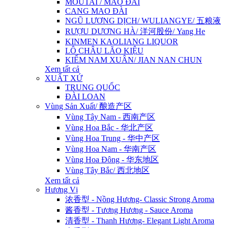
MOUTAI / MAO ĐÀI
CANG MAO ĐÀI
NGŨ LƯƠNG DỊCH/ WULIANGYE/ 五粮液
RƯỢU DƯƠNG HÀ/ 洋河股份/ Yang He
KINMEN KAOLIANG LIQUOR
LÔ CHÂU LÃO KIỆU
KIẾM NAM XUÂN/ JIAN NAN CHUN
Xem tất cả
XUẤT XỨ
TRUNG QUỐC
ĐÀI LOAN
Vùng Sản Xuất/ 酿造产区
Vùng Tây Nam - 西南产区
Vùng Hoa Bắc - 华北产区
Vùng Hoa Trung - 华中产区
Vùng Hoa Nam - 华南产区
Vùng Hoa Đông - 华东地区
Vùng Tây Bắc/ 西北地区
Xem tất cả
Hương Vị
浓香型 - Nồng Hương- Classic Strong Aroma
酱香型 - Tương Hương - Sauce Aroma
清香型 - Thanh Hương- Elegant Light Aroma