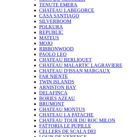
TENUTE EMERA
CHATEAU LABEGORCE
CASA SANTIAGO
SILVERBOOM
POLKURA
REPUBLIC
MATEUS
MOJO
RIBBONWOOD
PAOLO LEO
CHATEAU BERLIQUET
CHATEAU MALARTIC LAGRAVIERE
CHATEAU D'ISSAN MARGAUX
FAR NIENTE
TWIN ISLANDS
ARNISTON BAY
DELAFINCA
BORIES AZEAU
BRUMONT
CHATEAU MONTUS
CHATEAU LA PATACHE
CHATEAU TOUR DU ROC MILON
FATTORIA LE PUPILLE
CELLERS DE SCALA DEI
LOUIS DE VENENGE