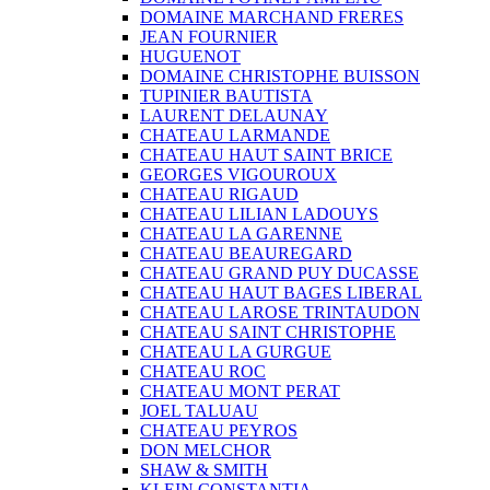
DOMAINE MARCHAND FRERES
JEAN FOURNIER
HUGUENOT
DOMAINE CHRISTOPHE BUISSON
TUPINIER BAUTISTA
LAURENT DELAUNAY
CHATEAU LARMANDE
CHATEAU HAUT SAINT BRICE
GEORGES VIGOUROUX
CHATEAU RIGAUD
CHATEAU LILIAN LADOUYS
CHATEAU LA GARENNE
CHATEAU BEAUREGARD
CHATEAU GRAND PUY DUCASSE
CHATEAU HAUT BAGES LIBERAL
CHATEAU LAROSE TRINTAUDON
CHATEAU SAINT CHRISTOPHE
CHATEAU LA GURGUE
CHATEAU ROC
CHATEAU MONT PERAT
JOEL TALUAU
CHATEAU PEYROS
DON MELCHOR
SHAW & SMITH
KLEIN CONSTANTIA