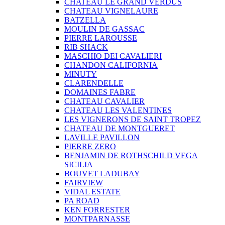
CHATEAU LE GRAND VERDUS
CHATEAU VIGNELAURE
BATZELLA
MOULIN DE GASSAC
PIERRE LAROUSSE
RIB SHACK
MASCHIO DEI CAVALIERI
CHANDON CALIFORNIA
MINUTY
CLARENDELLE
DOMAINES FABRE
CHATEAU CAVALIER
CHATEAU LES VALENTINES
LES VIGNERONS DE SAINT TROPEZ
CHATEAU DE MONTGUERET
LAVILLE PAVILLON
PIERRE ZERO
BENJAMIN DE ROTHSCHILD VEGA
SICILIA
BOUVET LADUBAY
FAIRVIEW
VIDAL ESTATE
PA ROAD
KEN FORRESTER
MONTPARNASSE