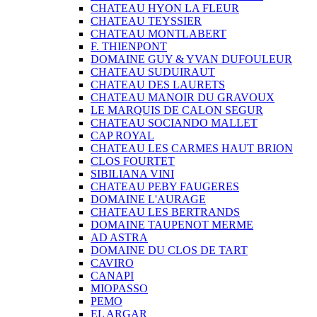
CHATEAU HYON LA FLEUR
CHATEAU TEYSSIER
CHATEAU MONTLABERT
F. THIENPONT
DOMAINE GUY & YVAN DUFOULEUR
CHATEAU SUDUIRAUT
CHATEAU DES LAURETS
CHATEAU MANOIR DU GRAVOUX
LE MARQUIS DE CALON SEGUR
CHATEAU SOCIANDO MALLET
CAP ROYAL
CHATEAU LES CARMES HAUT BRION
CLOS FOURTET
SIBILIANA VINI
CHATEAU PEBY FAUGERES
DOMAINE L'AURAGE
CHATEAU LES BERTRANDS
DOMAINE TAUPENOT MERME
AD ASTRA
DOMAINE DU CLOS DE TART
CAVIRO
CANAPI
MIOPASSO
PEMO
EL ARGAR