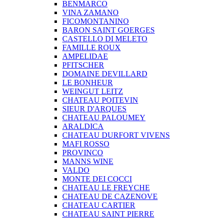
BENMARCO
VINA ZAMANO
FICOMONTANINO
BARON SAINT GOERGES
CASTELLO DI MELETO
FAMILLE ROUX
AMPELIDAE
PFITSCHER
DOMAINE DEVILLARD
LE BONHEUR
WEINGUT LEITZ
CHATEAU POITEVIN
SIEUR D'ARQUES
CHATEAU PALOUMEY
ARALDICA
CHATEAU DURFORT VIVENS
MAFI ROSSO
PROVINCO
MANNS WINE
VALDO
MONTE DEI COCCI
CHATEAU LE FREYCHE
CHATEAU DE CAZENOVE
CHATEAU CARTIER
CHATEAU SAINT PIERRE