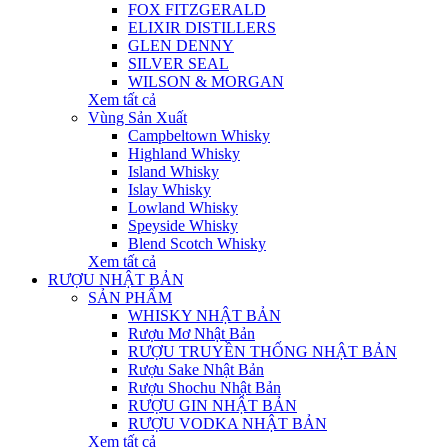
FOX FITZGERALD
ELIXIR DISTILLERS
GLEN DENNY
SILVER SEAL
WILSON & MORGAN
Xem tất cả
Vùng Sản Xuất
Campbeltown Whisky
Highland Whisky
Island Whisky
Islay Whisky
Lowland Whisky
Speyside Whisky
Blend Scotch Whisky
Xem tất cả
RƯỢU NHẬT BẢN
SẢN PHẨM
WHISKY NHẬT BẢN
Rượu Mơ Nhật Bản
RƯỢU TRUYỀN THỐNG NHẬT BẢN
Rượu Sake Nhật Bản
Rượu Shochu Nhật Bản
RƯỢU GIN NHẬT BẢN
RƯỢU VODKA NHẬT BẢN
Xem tất cả