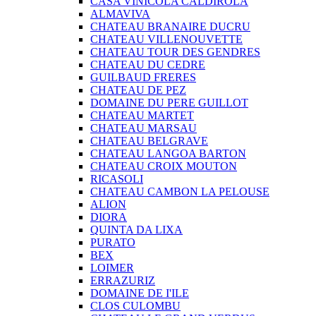
CASA VINICOLA CALDIROLA
ALMAVIVA
CHATEAU BRANAIRE DUCRU
CHATEAU VILLENOUVETTE
CHATEAU TOUR DES GENDRES
CHATEAU DU CEDRE
GUILBAUD FRERES
CHATEAU DE PEZ
DOMAINE DU PERE GUILLOT
CHATEAU MARTET
CHATEAU MARSAU
CHATEAU BELGRAVE
CHATEAU LANGOA BARTON
CHATEAU CROIX MOUTON
RICASOLI
CHATEAU CAMBON LA PELOUSE
ALION
DIORA
QUINTA DA LIXA
PURATO
BEX
LOIMER
ERRAZURIZ
DOMAINE DE I'ILE
CLOS CULOMBU