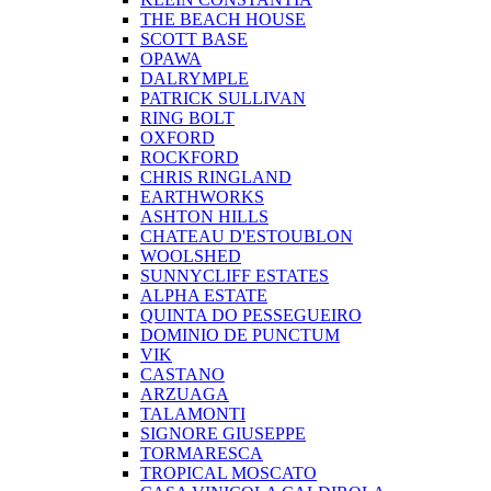
THE BEACH HOUSE
SCOTT BASE
OPAWA
DALRYMPLE
PATRICK SULLIVAN
RING BOLT
OXFORD
ROCKFORD
CHRIS RINGLAND
EARTHWORKS
ASHTON HILLS
CHATEAU D'ESTOUBLON
WOOLSHED
SUNNYCLIFF ESTATES
ALPHA ESTATE
QUINTA DO PESSEGUEIRO
DOMINIO DE PUNCTUM
VIK
CASTANO
ARZUAGA
TALAMONTI
SIGNORE GIUSEPPE
TORMARESCA
TROPICAL MOSCATO