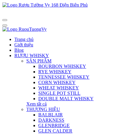
Trang chủ
Giới thiệu
Blog
RƯỢU WHISKY
SẢN PHẨM
BOURBON WHISKEY
RYE WHISKEY
TENNESSEE WHISKEY
CORN WHISKEY
WHEAT WHISKEY
SINGLE POT STILL
DOUBLE MALT WHISKY
Xem tất cả
THƯƠNG HIỆU
BALBLAIR
DARKNESS
GLENBRIDGE
GLEN CALDER