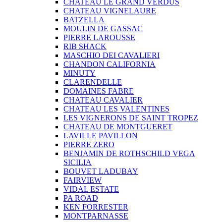
CHATEAU LE GRAND VERDUS
CHATEAU VIGNELAURE
BATZELLA
MOULIN DE GASSAC
PIERRE LAROUSSE
RIB SHACK
MASCHIO DEI CAVALIERI
CHANDON CALIFORNIA
MINUTY
CLARENDELLE
DOMAINES FABRE
CHATEAU CAVALIER
CHATEAU LES VALENTINES
LES VIGNERONS DE SAINT TROPEZ
CHATEAU DE MONTGUERET
LAVILLE PAVILLON
PIERRE ZERO
BENJAMIN DE ROTHSCHILD VEGA
SICILIA
BOUVET LADUBAY
FAIRVIEW
VIDAL ESTATE
PA ROAD
KEN FORRESTER
MONTPARNASSE