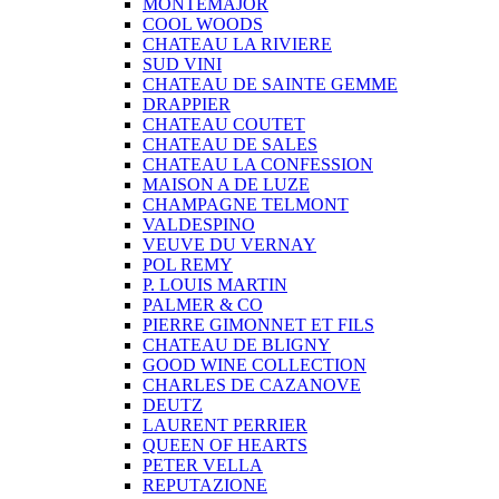
MONTEMAJOR
COOL WOODS
CHATEAU LA RIVIERE
SUD VINI
CHATEAU DE SAINTE GEMME
DRAPPIER
CHATEAU COUTET
CHATEAU DE SALES
CHATEAU LA CONFESSION
MAISON A DE LUZE
CHAMPAGNE TELMONT
VALDESPINO
VEUVE DU VERNAY
POL REMY
P. LOUIS MARTIN
PALMER & CO
PIERRE GIMONNET ET FILS
CHATEAU DE BLIGNY
GOOD WINE COLLECTION
CHARLES DE CAZANOVE
DEUTZ
LAURENT PERRIER
QUEEN OF HEARTS
PETER VELLA
REPUTAZIONE