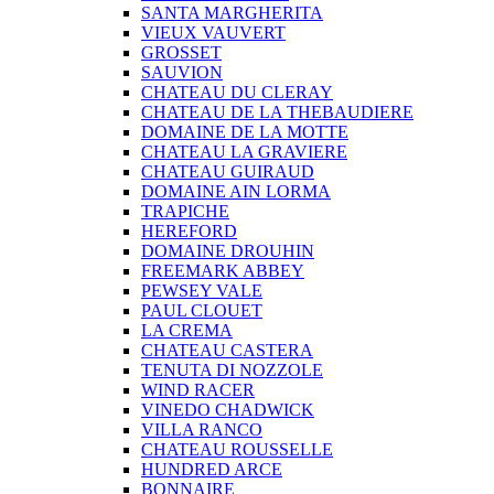
SANTA MARGHERITA
VIEUX VAUVERT
GROSSET
SAUVION
CHATEAU DU CLERAY
CHATEAU DE LA THEBAUDIERE
DOMAINE DE LA MOTTE
CHATEAU LA GRAVIERE
CHATEAU GUIRAUD
DOMAINE AIN LORMA
TRAPICHE
HEREFORD
DOMAINE DROUHIN
FREEMARK ABBEY
PEWSEY VALE
PAUL CLOUET
LA CREMA
CHATEAU CASTERA
TENUTA DI NOZZOLE
WIND RACER
VINEDO CHADWICK
VILLA RANCO
CHATEAU ROUSSELLE
HUNDRED ARCE
BONNAIRE