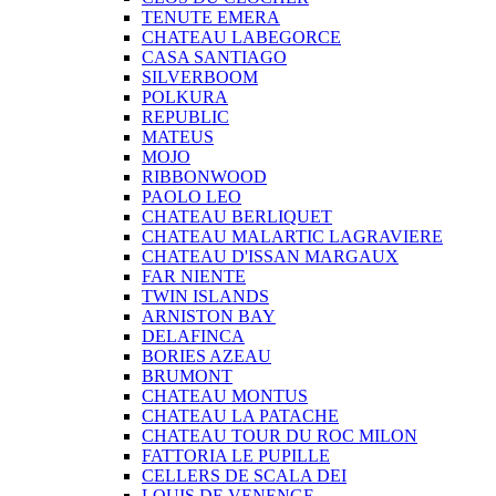
TENUTE EMERA
CHATEAU LABEGORCE
CASA SANTIAGO
SILVERBOOM
POLKURA
REPUBLIC
MATEUS
MOJO
RIBBONWOOD
PAOLO LEO
CHATEAU BERLIQUET
CHATEAU MALARTIC LAGRAVIERE
CHATEAU D'ISSAN MARGAUX
FAR NIENTE
TWIN ISLANDS
ARNISTON BAY
DELAFINCA
BORIES AZEAU
BRUMONT
CHATEAU MONTUS
CHATEAU LA PATACHE
CHATEAU TOUR DU ROC MILON
FATTORIA LE PUPILLE
CELLERS DE SCALA DEI
LOUIS DE VENENGE