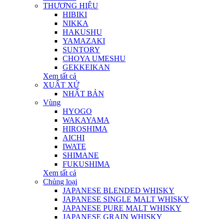
THƯƠNG HIỆU
HIBIKI
NIKKA
HAKUSHU
YAMAZAKI
SUNTORY
CHOYA UMESHU
GEKKEIKAN
Xem tất cả
XUẤT XỨ
NHẬT BẢN
Vùng
HYOGO
WAKAYAMA
HIROSHIMA
AICHI
IWATE
SHIMANE
FUKUSHIMA
Xem tất cả
Chủng loại
JAPANESE BLENDED WHISKY
JAPANESE SINGLE MALT WHISKY
JAPANESE PURE MALT WHISKY
JAPANESE GRAIN WHISKY