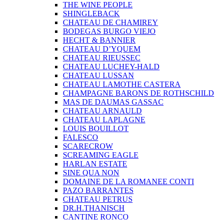
THE WINE PEOPLE
SHINGLEBACK
CHATEAU DE CHAMIREY
BODEGAS BURGO VIEJO
HECHT & BANNIER
CHATEAU D’YQUEM
CHATEAU RIEUSSEC
CHATEAU LUCHEY-HALD
CHATEAU LUSSAN
CHATEAU LAMOTHE CASTERA
CHAMPAGNE BARONS DE ROTHSCHILD
MAS DE DAUMAS GASSAC
CHATEAU ARNAULD
CHATEAU LAPLAGNE
LOUIS BOUILLOT
FALESCO
SCARECROW
SCREAMING EAGLE
HARLAN ESTATE
SINE QUA NON
DOMAINE DE LA ROMANEE CONTI
PAZO BARRANTES
CHATEAU PETRUS
DR.H.THANISCH
CANTINE RONCO