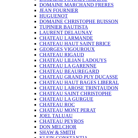
DOMAINE MARCHAND FRERES
JEAN FOURNIER
HUGUENOT
DOMAINE CHRISTOPHE BUISSON
TUPINIER BAUTISTA
LAURENT DELAUNAY
CHATEAU LARMANDE
CHATEAU HAUT SAINT BRICE
GEORGES VIGOUROUX
CHATEAU RIGAUD
CHATEAU LILIAN LADOUYS
CHATEAU LA GARENNE
CHATEAU BEAUREGARD
CHATEAU GRAND PUY DUCASSE
CHATEAU HAUT BAGES LIBERAL
CHATEAU LAROSE TRINTAUDON
CHATEAU SAINT CHRISTOPHE
CHATEAU LA GURGUE
CHATEAU ROC
CHATEAU MONT PERAT
JOEL TALUAU
CHATEAU PEYROS
DON MELCHOR
SHAW & SMITH
KLEIN CONSTANTIA