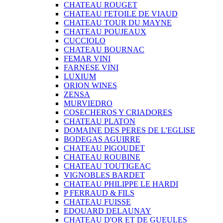
CHATEAU ROUGET
CHATEAU I'ETOILE DE VIAUD
CHATEAU TOUR DU MAYNE
CHATEAU POUJEAUX
CUCCIOLO
CHATEAU BOURNAC
FEMAR VINI
FARNESE VINI
LUXIUM
ORION WINES
ZENSA
MURVIEDRO
COSECHEROS Y CRIADORES
CHATEAU PLATON
DOMAINE DES PERES DE L'EGLISE
BODEGAS AGUIRRE
CHATEAU PIGOUDET
CHATEAU ROUBINE
CHATEAU TOUTIGEAC
VIGNOBLES BARDET
CHATEAU PHILIPPE LE HARDI
P FERRAUD & FILS
CHATEAU FUISSE
EDOUARD DELAUNAY
CHATEAU D'OR ET DE GUEULES