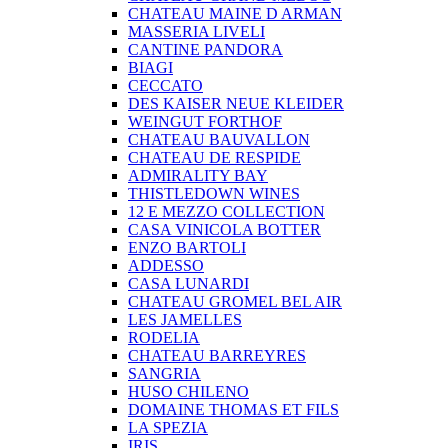
CHATEAU MAINE D ARMAN
MASSERIA LIVELI
CANTINE PANDORA
BIAGI
CECCATO
DES KAISER NEUE KLEIDER
WEINGUT FORTHOF
CHATEAU BAUVALLON
CHATEAU DE RESPIDE
ADMIRALITY BAY
THISTLEDOWN WINES
12 E MEZZO COLLECTION
CASA VINICOLA BOTTER
ENZO BARTOLI
ADDESSO
CASA LUNARDI
CHATEAU GROMEL BEL AIR
LES JAMELLES
RODELIA
CHATEAU BARREYRES
SANGRIA
HUSO CHILENO
DOMAINE THOMAS ET FILS
LA SPEZIA
IRIS