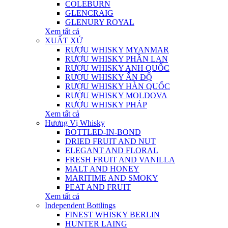
COLEBURN
GLENCRAIG
GLENURY ROYAL
Xem tất cả
XUẤT XỨ
RƯỢU WHISKY MYANMAR
RƯỢU WHISKY PHẦN LAN
RƯỢU WHISKY ANH QUỐC
RƯỢU WHISKY ẤN ĐỘ
RƯỢU WHISKY HÀN QUỐC
RƯỢU WHISKY MOLDOVA
RƯỢU WHISKY PHÁP
Xem tất cả
Hương Vị Whisky
BOTTLED-IN-BOND
DRIED FRUIT AND NUT
ELEGANT AND FLORAL
FRESH FRUIT AND VANILLA
MALT AND HONEY
MARITIME AND SMOKY
PEAT AND FRUIT
Xem tất cả
Independent Bottlings
FINEST WHISKY BERLIN
HUNTER LAING