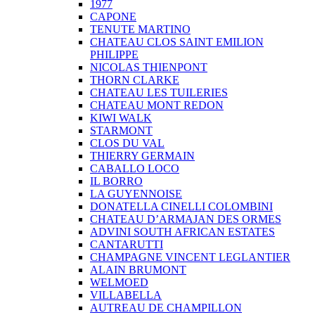
1977
CAPONE
TENUTE MARTINO
CHATEAU CLOS SAINT EMILION
PHILIPPE
NICOLAS THIENPONT
THORN CLARKE
CHATEAU LES TUILERIES
CHATEAU MONT REDON
KIWI WALK
STARMONT
CLOS DU VAL
THIERRY GERMAIN
CABALLO LOCO
IL BORRO
LA GUYENNOISE
DONATELLA CINELLI COLOMBINI
CHATEAU D’ARMAJAN DES ORMES
ADVINI SOUTH AFRICAN ESTATES
CANTARUTTI
CHAMPAGNE VINCENT LEGLANTIER
ALAIN BRUMONT
WELMOED
VILLABELLA
AUTREAU DE CHAMPILLON