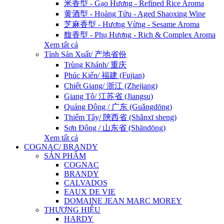
米香型 - Gạo Hương - Refined Rice Aroma
黄酒型 - Hoàng Tửu - Aged Shaoxing Wine
芝麻香型 - Hương Vừng - Sesame Aroma
馥香型 - Phụ Hương - Rich & Complex Aroma
Xem tất cả
Tỉnh Sản Xuất/ 产地省份
Trùng Khánh/ 重庆
Phúc Kiến/ 福建 (Fujian)
Chiết Giang/ 浙江 (Zhejiang)
Giang Tô/ 江苏省 (Jiangsu)
Quảng Đông / 广东 (Guǎngdōng)
Thiểm Tây/ 陝西省 (Shǎnxī sheng)
Sơn Đông / 山东省 (Shāndōng)
Xem tất cả
COGNAC/ BRANDY
SẢN PHẨM
COGNAC
BRANDY
CALVADOS
EAUX DE VIE
DOMAINE JEAN MARC MOREY
THƯƠNG HIỆU
HARDY