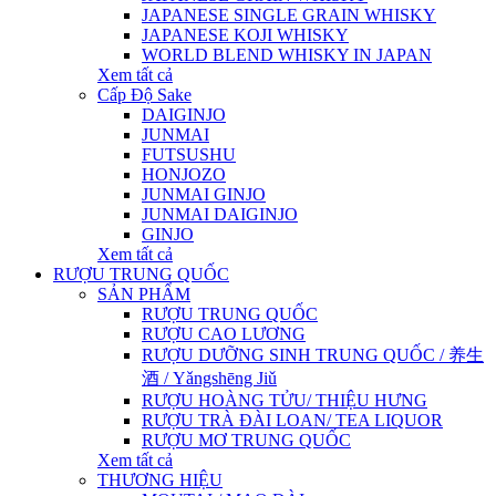
JAPANESE SINGLE GRAIN WHISKY
JAPANESE KOJI WHISKY
WORLD BLEND WHISKY IN JAPAN
Xem tất cả
Cấp Độ Sake
DAIGINJO
JUNMAI
FUTSUSHU
HONJOZO
JUNMAI GINJO
JUNMAI DAIGINJO
GINJO
Xem tất cả
RƯỢU TRUNG QUỐC
SẢN PHẨM
RƯỢU TRUNG QUỐC
RƯỢU CAO LƯƠNG
RƯỢU DƯỠNG SINH TRUNG QUỐC / 养生
酒 / Yǎngshēng Jiǔ
RƯỢU HOÀNG TỬU/ THIỆU HƯNG
RƯỢU TRÀ ĐÀI LOAN/ TEA LIQUOR
RƯỢU MƠ TRUNG QUỐC
Xem tất cả
THƯƠNG HIỆU