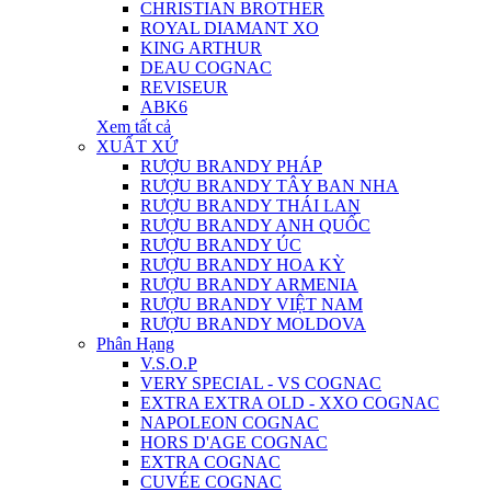
CHRISTIAN BROTHER
ROYAL DIAMANT XO
KING ARTHUR
DEAU COGNAC
REVISEUR
ABK6
Xem tất cả
XUẤT XỨ
RƯỢU BRANDY PHÁP
RƯỢU BRANDY TÂY BAN NHA
RƯỢU BRANDY THÁI LAN
RƯỢU BRANDY ANH QUỐC
RƯỢU BRANDY ÚC
RƯỢU BRANDY HOA KỲ
RƯỢU BRANDY ARMENIA
RƯỢU BRANDY VIỆT NAM
RƯỢU BRANDY MOLDOVA
Phân Hạng
V.S.O.P
VERY SPECIAL - VS COGNAC
EXTRA EXTRA OLD - XXO COGNAC
NAPOLEON COGNAC
HORS D'AGE COGNAC
EXTRA COGNAC
CUVÉE COGNAC