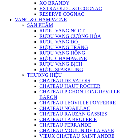
XO BRANDY
EXTRA OLD - XO COGNAC
RESERVE COGNAC
VANG & CHAMPAGNE
SẢN PHẨM
RƯỢU VANG NGỌT
RƯỢU VANG CƯỜNG HÓA
RƯỢU VANG ĐỎ
RƯỢU VANG TRẮNG
RƯỢU VANG HỒNG
RƯỢU CHAMPAGNE
RƯỢU VANG BỊCH
RƯỢU SPARKLING
THƯƠNG HIỆU
CHATEAU DE VALOIS
CHATEAU HAUT ROCHER
CHATEAU PICHON LONGUEVILLE
BARON
CHATEAU LEOVILLE POYFERRE
CHATEAU NOAILLAC
CHATEAU RAUZAN GASSIES
CHATEAU LA BRULERIE
CHATEAU FERRANDE
CHATEAU MOULIN DE LA FAYE
VIEUX CHATEAU SAINT ANDRE