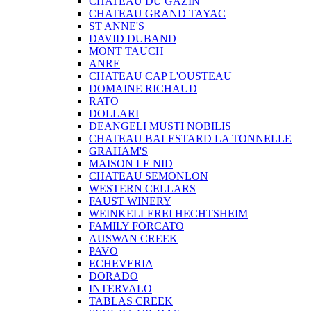
CHATEAU DU GAZIN
CHATEAU GRAND TAYAC
ST ANNE'S
DAVID DUBAND
MONT TAUCH
ANRE
CHATEAU CAP L'OUSTEAU
DOMAINE RICHAUD
RATO
DOLLARI
DEANGELI MUSTI NOBILIS
CHATEAU BALESTARD LA TONNELLE
GRAHAM'S
MAISON LE NID
CHATEAU SEMONLON
WESTERN CELLARS
FAUST WINERY
WEINKELLEREI HECHTSHEIM
FAMILY FORCATO
AUSWAN CREEK
PAVO
ECHEVERIA
DORADO
INTERVALO
TABLAS CREEK