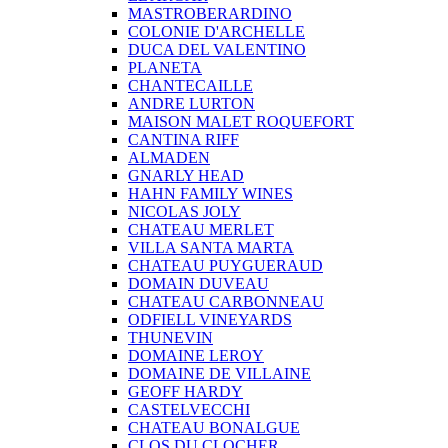
MASTROBERARDINO
COLONIE D'ARCHELLE
DUCA DEL VALENTINO
PLANETA
CHANTECAILLE
ANDRE LURTON
MAISON MALET ROQUEFORT
CANTINA RIFF
ALMADEN
GNARLY HEAD
HAHN FAMILY WINES
NICOLAS JOLY
CHATEAU MERLET
VILLA SANTA MARTA
CHATEAU PUYGUERAUD
DOMAIN DUVEAU
CHATEAU CARBONNEAU
ODFIELL VINEYARDS
THUNEVIN
DOMAINE LEROY
DOMAINE DE VILLAINE
GEOFF HARDY
CASTELVECCHI
CHATEAU BONALGUE
CLOS DU CLOCHER