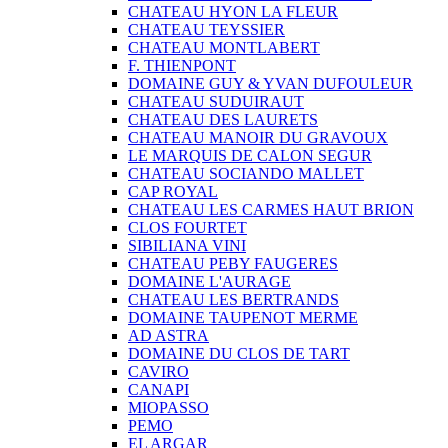
CHATEAU HYON LA FLEUR
CHATEAU TEYSSIER
CHATEAU MONTLABERT
F. THIENPONT
DOMAINE GUY & YVAN DUFOULEUR
CHATEAU SUDUIRAUT
CHATEAU DES LAURETS
CHATEAU MANOIR DU GRAVOUX
LE MARQUIS DE CALON SEGUR
CHATEAU SOCIANDO MALLET
CAP ROYAL
CHATEAU LES CARMES HAUT BRION
CLOS FOURTET
SIBILIANA VINI
CHATEAU PEBY FAUGERES
DOMAINE L'AURAGE
CHATEAU LES BERTRANDS
DOMAINE TAUPENOT MERME
AD ASTRA
DOMAINE DU CLOS DE TART
CAVIRO
CANAPI
MIOPASSO
PEMO
EL ARGAR