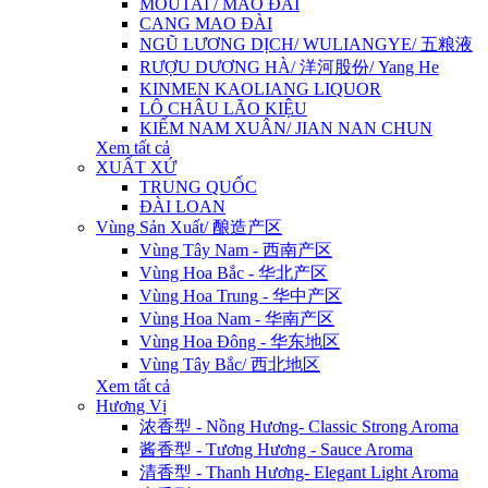
MOUTAI / MAO ĐÀI
CANG MAO ĐÀI
NGŨ LƯƠNG DỊCH/ WULIANGYE/ 五粮液
RƯỢU DƯƠNG HÀ/ 洋河股份/ Yang He
KINMEN KAOLIANG LIQUOR
LÔ CHÂU LÃO KIỆU
KIẾM NAM XUÂN/ JIAN NAN CHUN
Xem tất cả
XUẤT XỨ
TRUNG QUỐC
ĐÀI LOAN
Vùng Sản Xuất/ 酿造产区
Vùng Tây Nam - 西南产区
Vùng Hoa Bắc - 华北产区
Vùng Hoa Trung - 华中产区
Vùng Hoa Nam - 华南产区
Vùng Hoa Đông - 华东地区
Vùng Tây Bắc/ 西北地区
Xem tất cả
Hương Vị
浓香型 - Nồng Hương- Classic Strong Aroma
酱香型 - Tương Hương - Sauce Aroma
清香型 - Thanh Hương- Elegant Light Aroma