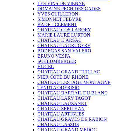
LES VINS DE VIENNE
DOMAINE PECH DES CADES
YVES CUILLERON
SIMONNET FEBVRE
BADET CLEMENT
CHATEAU COS LABORY
MARIE LAURE LURTON
CHATEAU D'ARSAC
CHATEAU LAGRUGERE
BODEGAS SAN VALERO
BRUNO VESPA
SCHLUMBERGER
HUGEL
CHATEAU GRAND TUILLAC
NIER COTE DU RHONE
CHATEAU LESTAGE MONTAGNE
TENUTA ODERISIO
CHATEAU BARRAIL DU BLANC
CHATEAU LARY TAGOT
CHATEAU LAUZANET
CHATEAU SERILHAN
CHATEAU ARTIGUES
CHATEAU GRAVES DE RABION
CHATEAU LASSUS
CHATEAU GRAND MEDOC