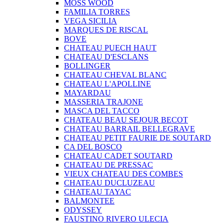
MOSS WOOD
FAMILIA TORRES
VEGA SICILIA
MARQUES DE RISCAL
BOVE
CHATEAU PUECH HAUT
CHATEAU D'ESCLANS
BOLLINGER
CHATEAU CHEVAL BLANC
CHATEAU L'APOLLINE
MAYARDAU
MASSERIA TRAJONE
MASCA DEL TACCO
CHATEAU BEAU SEJOUR BECOT
CHATEAU BARRAIL BELLEGRAVE
CHATEAU PETIT FAURIE DE SOUTARD
CA DEL BOSCO
CHATEAU CADET SOUTARD
CHATEAU DE PRESSAC
VIEUX CHATEAU DES COMBES
CHATEAU DUCLUZEAU
CHATEAU TAYAC
BALMONTEE
ODYSSEY
FAUSTINO RIVERO ULECIA