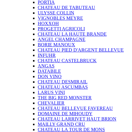
PORTIA
CHATEAU DE TABUTEAU
ULYSSE COLLIN
VIGNOBLES MEYRE
HOXXOH
PROGETTI AGRICOLI
CHATEAU LA HAUTE BRANDE
ANGEL CHAMPAGNE
BORIE MANOUX
CHATEAU PIED D'ARGENT BELLEVUE
INFUHR
CHATEAU CASTELBRUCK
ANGAS
DATABILE
DON VINO
CHATEAU DESMIRAIL
CHATEAU ASCUMBAS
LARUS VINI
THE BIG RED MONSTER
CHEVALIER
CHATEAU BELLEVUE FAVEREAU
DOMAINE DE MIHOUDY
CHATEAU LARRIVET HAUT BRION
MAILLY GRAND CRU
CHATEAU LA TOUR DE MONS