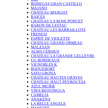
BODEGAS GRAN CASTILLO
MAJANO
CHATEAU MANGOT
RAICES
CHATEAU LA ROSE PONCET
BARON DE LESTAC
CHATEAU LES BARRAILLOTS
FRENESI
ESPRIT DE VIOLETTE
CHATEAU GRAND ORMEAU
MALESAN
ALMA CERSIUS
CHATEAU LA GRANDE GELLEYRE
UG BORDEAUX
VIGNOBLES K
ROQUEBORT
SATO GRONA
CHATEAU HAUTES GRAVES
CHATEAU HAUT PEYROUTAS
AZUL MUJER
VINA REQUINGUA
CAMELIA
ANAKENA
LA BELLE ANGELE
MASSONE