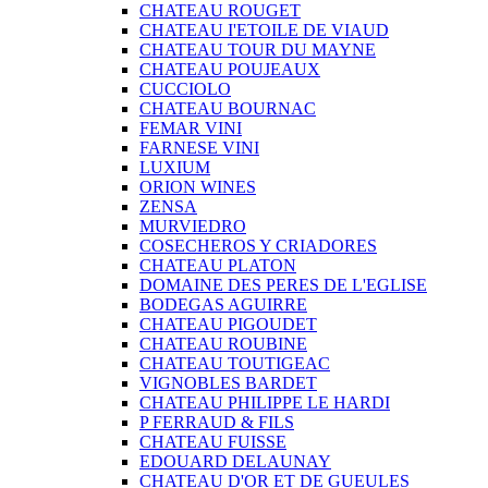
CHATEAU ROUGET
CHATEAU I'ETOILE DE VIAUD
CHATEAU TOUR DU MAYNE
CHATEAU POUJEAUX
CUCCIOLO
CHATEAU BOURNAC
FEMAR VINI
FARNESE VINI
LUXIUM
ORION WINES
ZENSA
MURVIEDRO
COSECHEROS Y CRIADORES
CHATEAU PLATON
DOMAINE DES PERES DE L'EGLISE
BODEGAS AGUIRRE
CHATEAU PIGOUDET
CHATEAU ROUBINE
CHATEAU TOUTIGEAC
VIGNOBLES BARDET
CHATEAU PHILIPPE LE HARDI
P FERRAUD & FILS
CHATEAU FUISSE
EDOUARD DELAUNAY
CHATEAU D'OR ET DE GUEULES