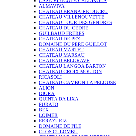
CASA VINICOLA CALDIROLA
ALMAVIVA
CHATEAU BRANAIRE DUCRU
CHATEAU VILLENOUVETTE
CHATEAU TOUR DES GENDRES
CHATEAU DU CEDRE
GUILBAUD FRERES
CHATEAU DE PEZ
DOMAINE DU PERE GUILLOT
CHATEAU MARTET
CHATEAU MARSAU
CHATEAU BELGRAVE
CHATEAU LANGOA BARTON
CHATEAU CROIX MOUTON
RICASOLI
CHATEAU CAMBON LA PELOUSE
ALION
DIORA
QUINTA DA LIXA
PURATO
BEX
LOIMER
ERRAZURIZ
DOMAINE DE I'ILE
CLOS CULOMBU