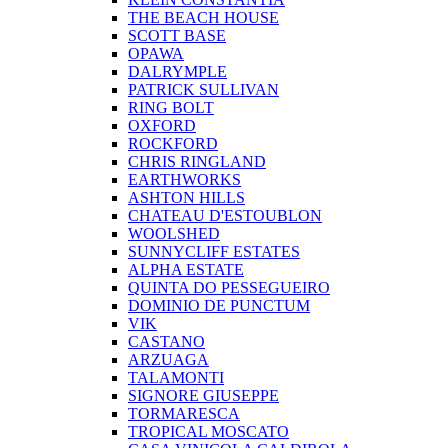
THE BEACH HOUSE
SCOTT BASE
OPAWA
DALRYMPLE
PATRICK SULLIVAN
RING BOLT
OXFORD
ROCKFORD
CHRIS RINGLAND
EARTHWORKS
ASHTON HILLS
CHATEAU D'ESTOUBLON
WOOLSHED
SUNNYCLIFF ESTATES
ALPHA ESTATE
QUINTA DO PESSEGUEIRO
DOMINIO DE PUNCTUM
VIK
CASTANO
ARZUAGA
TALAMONTI
SIGNORE GIUSEPPE
TORMARESCA
TROPICAL MOSCATO