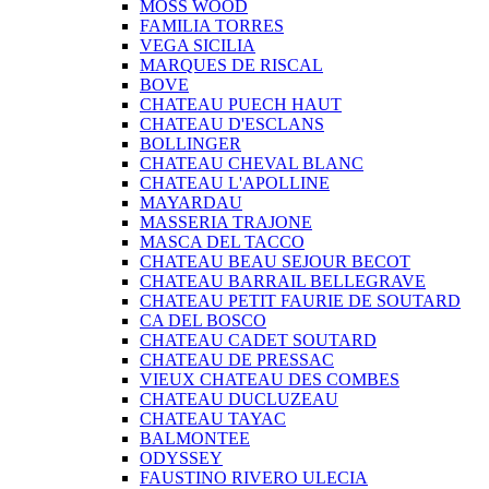
MOSS WOOD
FAMILIA TORRES
VEGA SICILIA
MARQUES DE RISCAL
BOVE
CHATEAU PUECH HAUT
CHATEAU D'ESCLANS
BOLLINGER
CHATEAU CHEVAL BLANC
CHATEAU L'APOLLINE
MAYARDAU
MASSERIA TRAJONE
MASCA DEL TACCO
CHATEAU BEAU SEJOUR BECOT
CHATEAU BARRAIL BELLEGRAVE
CHATEAU PETIT FAURIE DE SOUTARD
CA DEL BOSCO
CHATEAU CADET SOUTARD
CHATEAU DE PRESSAC
VIEUX CHATEAU DES COMBES
CHATEAU DUCLUZEAU
CHATEAU TAYAC
BALMONTEE
ODYSSEY
FAUSTINO RIVERO ULECIA