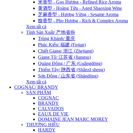
米香型 - Gạo Hương - Refined Rice Aroma
黄酒型 - Hoàng Tửu - Aged Shaoxing Wine
芝麻香型 - Hương Vừng - Sesame Aroma
馥香型 - Phụ Hương - Rich & Complex Aroma
Xem tất cả
Tỉnh Sản Xuất/ 产地省份
Trùng Khánh/ 重庆
Phúc Kiến/ 福建 (Fujian)
Chiết Giang/ 浙江 (Zhejiang)
Giang Tô/ 江苏省 (Jiangsu)
Quảng Đông / 广东 (Guǎngdōng)
Thiểm Tây/ 陝西省 (Shǎnxī sheng)
Sơn Đông / 山东省 (Shāndōng)
Xem tất cả
COGNAC/ BRANDY
SẢN PHẨM
COGNAC
BRANDY
CALVADOS
EAUX DE VIE
DOMAINE JEAN MARC MOREY
THƯƠNG HIỆU
HARDY