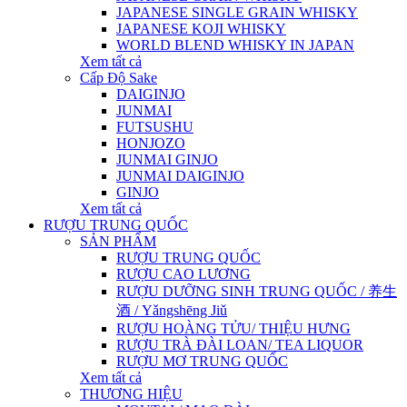
JAPANESE SINGLE GRAIN WHISKY
JAPANESE KOJI WHISKY
WORLD BLEND WHISKY IN JAPAN
Xem tất cả
Cấp Độ Sake
DAIGINJO
JUNMAI
FUTSUSHU
HONJOZO
JUNMAI GINJO
JUNMAI DAIGINJO
GINJO
Xem tất cả
RƯỢU TRUNG QUỐC
SẢN PHẨM
RƯỢU TRUNG QUỐC
RƯỢU CAO LƯƠNG
RƯỢU DƯỠNG SINH TRUNG QUỐC / 养生
酒 / Yǎngshēng Jiǔ
RƯỢU HOÀNG TỬU/ THIỆU HƯNG
RƯỢU TRÀ ĐÀI LOAN/ TEA LIQUOR
RƯỢU MƠ TRUNG QUỐC
Xem tất cả
THƯƠNG HIỆU