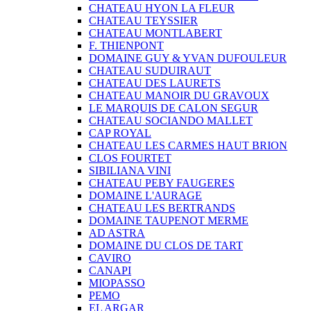
CHATEAU HYON LA FLEUR
CHATEAU TEYSSIER
CHATEAU MONTLABERT
F. THIENPONT
DOMAINE GUY & YVAN DUFOULEUR
CHATEAU SUDUIRAUT
CHATEAU DES LAURETS
CHATEAU MANOIR DU GRAVOUX
LE MARQUIS DE CALON SEGUR
CHATEAU SOCIANDO MALLET
CAP ROYAL
CHATEAU LES CARMES HAUT BRION
CLOS FOURTET
SIBILIANA VINI
CHATEAU PEBY FAUGERES
DOMAINE L'AURAGE
CHATEAU LES BERTRANDS
DOMAINE TAUPENOT MERME
AD ASTRA
DOMAINE DU CLOS DE TART
CAVIRO
CANAPI
MIOPASSO
PEMO
EL ARGAR