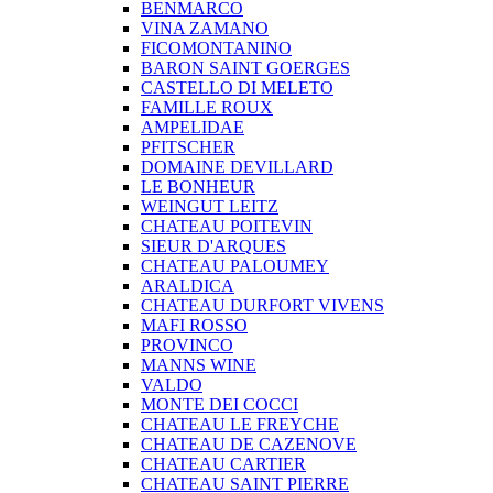
BENMARCO
VINA ZAMANO
FICOMONTANINO
BARON SAINT GOERGES
CASTELLO DI MELETO
FAMILLE ROUX
AMPELIDAE
PFITSCHER
DOMAINE DEVILLARD
LE BONHEUR
WEINGUT LEITZ
CHATEAU POITEVIN
SIEUR D'ARQUES
CHATEAU PALOUMEY
ARALDICA
CHATEAU DURFORT VIVENS
MAFI ROSSO
PROVINCO
MANNS WINE
VALDO
MONTE DEI COCCI
CHATEAU LE FREYCHE
CHATEAU DE CAZENOVE
CHATEAU CARTIER
CHATEAU SAINT PIERRE