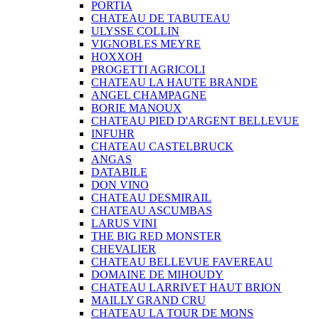
PORTIA
CHATEAU DE TABUTEAU
ULYSSE COLLIN
VIGNOBLES MEYRE
HOXXOH
PROGETTI AGRICOLI
CHATEAU LA HAUTE BRANDE
ANGEL CHAMPAGNE
BORIE MANOUX
CHATEAU PIED D'ARGENT BELLEVUE
INFUHR
CHATEAU CASTELBRUCK
ANGAS
DATABILE
DON VINO
CHATEAU DESMIRAIL
CHATEAU ASCUMBAS
LARUS VINI
THE BIG RED MONSTER
CHEVALIER
CHATEAU BELLEVUE FAVEREAU
DOMAINE DE MIHOUDY
CHATEAU LARRIVET HAUT BRION
MAILLY GRAND CRU
CHATEAU LA TOUR DE MONS