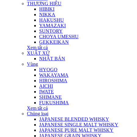
THƯƠNG HIỆU
HIBIKI
NIKKA
HAKUSHU
YAMAZAKI
SUNTORY
CHOYA UMESHU
GEKKEIKAN
Xem tất cả
XUẤT XỨ
NHẬT BẢN
Vùng
HYOGO
WAKAYAMA
HIROSHIMA
AICHI
IWATE
SHIMANE
FUKUSHIMA
Xem tất cả
Chủng loại
JAPANESE BLENDED WHISKY
JAPANESE SINGLE MALT WHISKY
JAPANESE PURE MALT WHISKY
JAPANESE GRAIN WHISKY