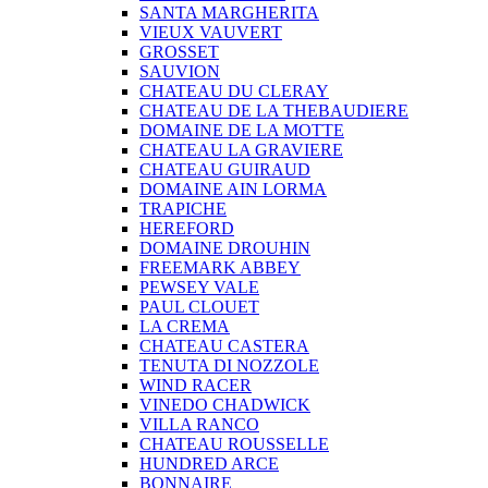
SANTA MARGHERITA
VIEUX VAUVERT
GROSSET
SAUVION
CHATEAU DU CLERAY
CHATEAU DE LA THEBAUDIERE
DOMAINE DE LA MOTTE
CHATEAU LA GRAVIERE
CHATEAU GUIRAUD
DOMAINE AIN LORMA
TRAPICHE
HEREFORD
DOMAINE DROUHIN
FREEMARK ABBEY
PEWSEY VALE
PAUL CLOUET
LA CREMA
CHATEAU CASTERA
TENUTA DI NOZZOLE
WIND RACER
VINEDO CHADWICK
VILLA RANCO
CHATEAU ROUSSELLE
HUNDRED ARCE
BONNAIRE