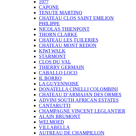
1977
CAPONE
TENUTE MARTINO
CHATEAU CLOS SAINT EMILION
PHILIPPE
NICOLAS THIENPONT
THORN CLARKE
CHATEAU LES TUILERIES
CHATEAU MONT REDON
KIWI WALK
STARMONT
CLOS DU VAL
THIERRY GERMAIN
CABALLO LOCO
IL BORRO
LA GUYENNOISE
DONATELLA CINELLI COLOMBINI
CHATEAU D’ARMAJAN DES ORMES
ADVINI SOUTH AFRICAN ESTATES
CANTARUTTI
CHAMPAGNE VINCENT LEGLANTIER
ALAIN BRUMONT
WELMOED
VILLABELLA
AUTREAU DE CHAMPILLON