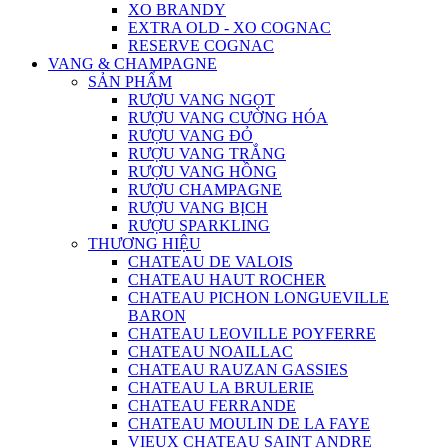
XO BRANDY
EXTRA OLD - XO COGNAC
RESERVE COGNAC
VANG & CHAMPAGNE
SẢN PHẨM
RƯỢU VANG NGỌT
RƯỢU VANG CƯỜNG HÓA
RƯỢU VANG ĐỎ
RƯỢU VANG TRẮNG
RƯỢU VANG HỒNG
RƯỢU CHAMPAGNE
RƯỢU VANG BỊCH
RƯỢU SPARKLING
THƯƠNG HIỆU
CHATEAU DE VALOIS
CHATEAU HAUT ROCHER
CHATEAU PICHON LONGUEVILLE
BARON
CHATEAU LEOVILLE POYFERRE
CHATEAU NOAILLAC
CHATEAU RAUZAN GASSIES
CHATEAU LA BRULERIE
CHATEAU FERRANDE
CHATEAU MOULIN DE LA FAYE
VIEUX CHATEAU SAINT ANDRE