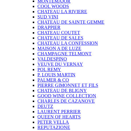
MONTEMAJOR
COOL WOODS
CHATEAU LA RIVIERE
SUD VINI
CHATEAU DE SAINTE GEMME
DRAPPIER
CHATEAU COUTET
CHATEAU DE SALES
CHATEAU LA CONFESSION
MAISON A DE LUZE
CHAMPAGNE TELMONT
VALDESPINO
VEUVE DU VERNAY
POL REMY
P. LOUIS MARTIN
PALMER & CO
PIERRE GIMONNET ET FILS
CHATEAU DE BLIGNY
GOOD WINE COLLECTION
CHARLES DE CAZANOVE
DEUTZ
LAURENT PERRIER
QUEEN OF HEARTS
PETER VELLA
REPUTAZIONE