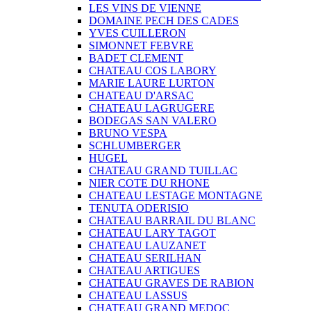
LES VINS DE VIENNE
DOMAINE PECH DES CADES
YVES CUILLERON
SIMONNET FEBVRE
BADET CLEMENT
CHATEAU COS LABORY
MARIE LAURE LURTON
CHATEAU D'ARSAC
CHATEAU LAGRUGERE
BODEGAS SAN VALERO
BRUNO VESPA
SCHLUMBERGER
HUGEL
CHATEAU GRAND TUILLAC
NIER COTE DU RHONE
CHATEAU LESTAGE MONTAGNE
TENUTA ODERISIO
CHATEAU BARRAIL DU BLANC
CHATEAU LARY TAGOT
CHATEAU LAUZANET
CHATEAU SERILHAN
CHATEAU ARTIGUES
CHATEAU GRAVES DE RABION
CHATEAU LASSUS
CHATEAU GRAND MEDOC