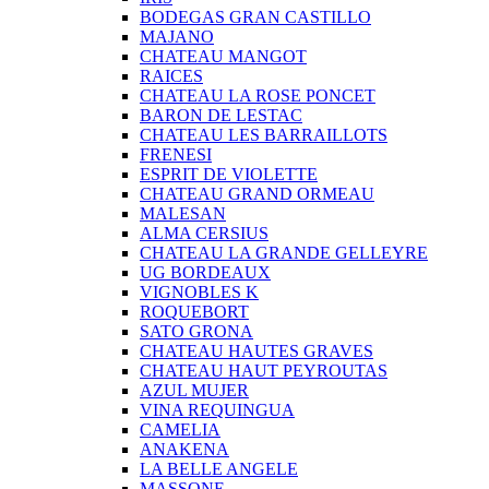
BODEGAS GRAN CASTILLO
MAJANO
CHATEAU MANGOT
RAICES
CHATEAU LA ROSE PONCET
BARON DE LESTAC
CHATEAU LES BARRAILLOTS
FRENESI
ESPRIT DE VIOLETTE
CHATEAU GRAND ORMEAU
MALESAN
ALMA CERSIUS
CHATEAU LA GRANDE GELLEYRE
UG BORDEAUX
VIGNOBLES K
ROQUEBORT
SATO GRONA
CHATEAU HAUTES GRAVES
CHATEAU HAUT PEYROUTAS
AZUL MUJER
VINA REQUINGUA
CAMELIA
ANAKENA
LA BELLE ANGELE
MASSONE