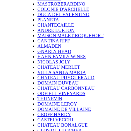
MASTROBERARDINO
COLONIE D'ARCHELLE
DUCA DEL VALENTINO
PLANETA
CHANTECAILLE
ANDRE LURTON
MAISON MALET ROQUEFORT
CANTINA RIFF
ALMADEN
GNARLY HEAD
HAHN FAMILY WINES
NICOLAS JOLY
CHATEAU MERLET
VILLA SANTA MARTA
CHATEAU PUYGUERAUD
DOMAIN DUVEAU
CHATEAU CARBONNEAU
ODFIELL VINEYARDS
THUNEVIN
DOMAINE LEROY
DOMAINE DE VILLAINE
GEOFF HARDY
CASTELVECCHI
CHATEAU BONALGUE
CLOS DU CLOCHER