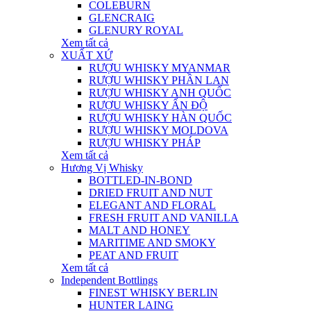
COLEBURN
GLENCRAIG
GLENURY ROYAL
Xem tất cả
XUẤT XỨ
RƯỢU WHISKY MYANMAR
RƯỢU WHISKY PHẦN LAN
RƯỢU WHISKY ANH QUỐC
RƯỢU WHISKY ẤN ĐỘ
RƯỢU WHISKY HÀN QUỐC
RƯỢU WHISKY MOLDOVA
RƯỢU WHISKY PHÁP
Xem tất cả
Hương Vị Whisky
BOTTLED-IN-BOND
DRIED FRUIT AND NUT
ELEGANT AND FLORAL
FRESH FRUIT AND VANILLA
MALT AND HONEY
MARITIME AND SMOKY
PEAT AND FRUIT
Xem tất cả
Independent Bottlings
FINEST WHISKY BERLIN
HUNTER LAING