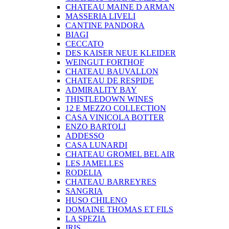
CHATEAU MAINE D ARMAN
MASSERIA LIVELI
CANTINE PANDORA
BIAGI
CECCATO
DES KAISER NEUE KLEIDER
WEINGUT FORTHOF
CHATEAU BAUVALLON
CHATEAU DE RESPIDE
ADMIRALITY BAY
THISTLEDOWN WINES
12 E MEZZO COLLECTION
CASA VINICOLA BOTTER
ENZO BARTOLI
ADDESSO
CASA LUNARDI
CHATEAU GROMEL BEL AIR
LES JAMELLES
RODELIA
CHATEAU BARREYRES
SANGRIA
HUSO CHILENO
DOMAINE THOMAS ET FILS
LA SPEZIA
IRIS