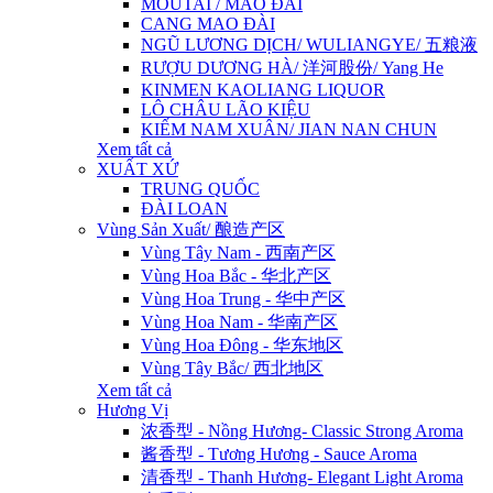
MOUTAI / MAO ĐÀI
CANG MAO ĐÀI
NGŨ LƯƠNG DỊCH/ WULIANGYE/ 五粮液
RƯỢU DƯƠNG HÀ/ 洋河股份/ Yang He
KINMEN KAOLIANG LIQUOR
LÔ CHÂU LÃO KIỆU
KIẾM NAM XUÂN/ JIAN NAN CHUN
Xem tất cả
XUẤT XỨ
TRUNG QUỐC
ĐÀI LOAN
Vùng Sản Xuất/ 酿造产区
Vùng Tây Nam - 西南产区
Vùng Hoa Bắc - 华北产区
Vùng Hoa Trung - 华中产区
Vùng Hoa Nam - 华南产区
Vùng Hoa Đông - 华东地区
Vùng Tây Bắc/ 西北地区
Xem tất cả
Hương Vị
浓香型 - Nồng Hương- Classic Strong Aroma
酱香型 - Tương Hương - Sauce Aroma
清香型 - Thanh Hương- Elegant Light Aroma