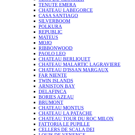
TENUTE EMERA
CHATEAU LABEGORCE
CASA SANTIAGO
SILVERBOOM
POLKURA
REPUBLIC
MATEUS
MOJO
RIBBONWOOD
PAOLO LEO
CHATEAU BERLIQUET
CHATEAU MALARTIC LAGRAVIERE
CHATEAU D'ISSAN MARGAUX
FAR NIENTE
TWIN ISLANDS
ARNISTON BAY
DELAFINCA
BORIES AZEAU
BRUMONT
CHATEAU MONTUS
CHATEAU LA PATACHE
CHATEAU TOUR DU ROC MILON
FATTORIA LE PUPILLE
CELLERS DE SCALA DEI
LOUIS DE VENENGE