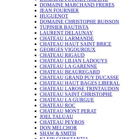
DOMAINE MARCHAND FRERES
JEAN FOURNIER
HUGUENOT
DOMAINE CHRISTOPHE BUISSON
TUPINIER BAUTISTA
LAURENT DELAUNAY
CHATEAU LARMANDE
CHATEAU HAUT SAINT BRICE
GEORGES VIGOUROUX
CHATEAU RIGAUD
CHATEAU LILIAN LADOUYS
CHATEAU LA GARENNE
CHATEAU BEAUREGARD
CHATEAU GRAND PUY DUCASSE
CHATEAU HAUT BAGES LIBERAL
CHATEAU LAROSE TRINTAUDON
CHATEAU SAINT CHRISTOPHE
CHATEAU LA GURGUE
CHATEAU ROC
CHATEAU MONT PERAT
JOEL TALUAU
CHATEAU PEYROS
DON MELCHOR
SHAW & SMITH
KLEIN CONSTANTIA