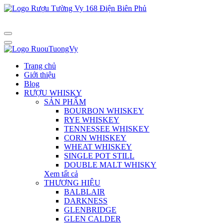
Trang chủ
Giới thiệu
Blog
RƯỢU WHISKY
SẢN PHẨM
BOURBON WHISKEY
RYE WHISKEY
TENNESSEE WHISKEY
CORN WHISKEY
WHEAT WHISKEY
SINGLE POT STILL
DOUBLE MALT WHISKY
Xem tất cả
THƯƠNG HIỆU
BALBLAIR
DARKNESS
GLENBRIDGE
GLEN CALDER