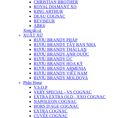
CHRISTIAN BROTHER
ROYAL DIAMANT XO
KING ARTHUR
DEAU COGNAC
REVISEUR
ABK6
Xem tất cả
XUẤT XỨ
RƯỢU BRANDY PHÁP
RƯỢU BRANDY TÂY BAN NHA
RƯỢU BRANDY THÁI LAN
RƯỢU BRANDY ANH QUỐC
RƯỢU BRANDY ÚC
RƯỢU BRANDY HOA KỲ
RƯỢU BRANDY ARMENIA
RƯỢU BRANDY VIỆT NAM
RƯỢU BRANDY MOLDOVA
Phân Hạng
V.S.O.P
VERY SPECIAL - VS COGNAC
EXTRA EXTRA OLD - XXO COGNAC
NAPOLEON COGNAC
HORS D'AGE COGNAC
EXTRA COGNAC
CUVÉE COGNAC