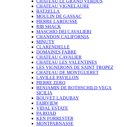
CHATEAU LE GRAND VERDUS
CHATEAU VIGNELAURE
BATZELLA
MOULIN DE GASSAC
PIERRE LAROUSSE
RIB SHACK
MASCHIO DEI CAVALIERI
CHANDON CALIFORNIA
MINUTY
CLARENDELLE
DOMAINES FABRE
CHATEAU CAVALIER
CHATEAU LES VALENTINES
LES VIGNERONS DE SAINT TROPEZ
CHATEAU DE MONTGUERET
LAVILLE PAVILLON
PIERRE ZERO
BENJAMIN DE ROTHSCHILD VEGA
SICILIA
BOUVET LADUBAY
FAIRVIEW
VIDAL ESTATE
PA ROAD
KEN FORRESTER
MONTPARNASSE