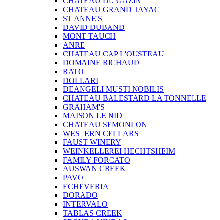
CHATEAU DU GAZIN
CHATEAU GRAND TAYAC
ST ANNE'S
DAVID DUBAND
MONT TAUCH
ANRE
CHATEAU CAP L'OUSTEAU
DOMAINE RICHAUD
RATO
DOLLARI
DEANGELI MUSTI NOBILIS
CHATEAU BALESTARD LA TONNELLE
GRAHAM'S
MAISON LE NID
CHATEAU SEMONLON
WESTERN CELLARS
FAUST WINERY
WEINKELLEREI HECHTSHEIM
FAMILY FORCATO
AUSWAN CREEK
PAVO
ECHEVERIA
DORADO
INTERVALO
TABLAS CREEK