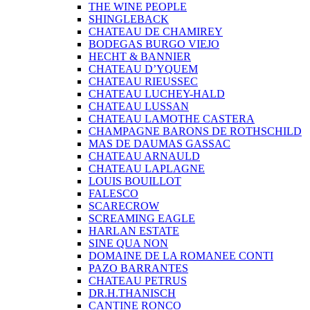
THE WINE PEOPLE
SHINGLEBACK
CHATEAU DE CHAMIREY
BODEGAS BURGO VIEJO
HECHT & BANNIER
CHATEAU D’YQUEM
CHATEAU RIEUSSEC
CHATEAU LUCHEY-HALD
CHATEAU LUSSAN
CHATEAU LAMOTHE CASTERA
CHAMPAGNE BARONS DE ROTHSCHILD
MAS DE DAUMAS GASSAC
CHATEAU ARNAULD
CHATEAU LAPLAGNE
LOUIS BOUILLOT
FALESCO
SCARECROW
SCREAMING EAGLE
HARLAN ESTATE
SINE QUA NON
DOMAINE DE LA ROMANEE CONTI
PAZO BARRANTES
CHATEAU PETRUS
DR.H.THANISCH
CANTINE RONCO