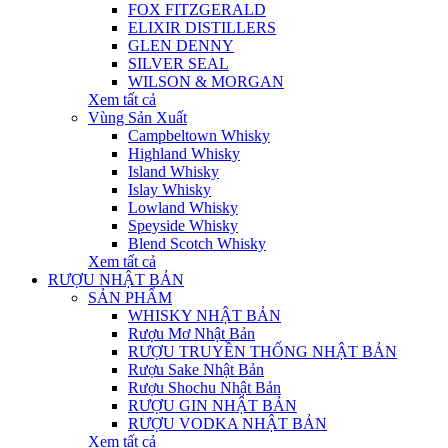
FOX FITZGERALD
ELIXIR DISTILLERS
GLEN DENNY
SILVER SEAL
WILSON & MORGAN
Xem tất cả
Vùng Sản Xuất
Campbeltown Whisky
Highland Whisky
Island Whisky
Islay Whisky
Lowland Whisky
Speyside Whisky
Blend Scotch Whisky
Xem tất cả
RƯỢU NHẬT BẢN
SẢN PHẨM
WHISKY NHẬT BẢN
Rượu Mơ Nhật Bản
RƯỢU TRUYỀN THỐNG NHẬT BẢN
Rượu Sake Nhật Bản
Rượu Shochu Nhật Bản
RƯỢU GIN NHẬT BẢN
RƯỢU VODKA NHẬT BẢN
Xem tất cả