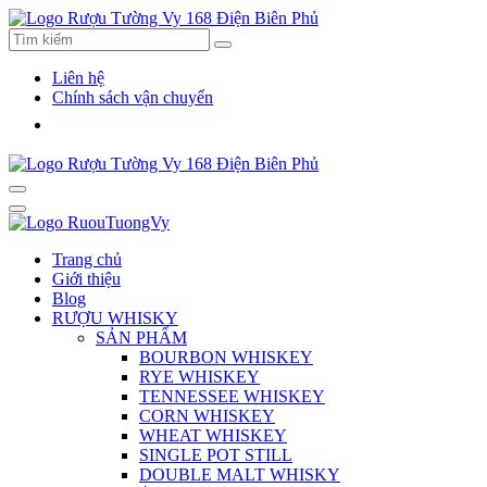
Liên hệ
Chính sách vận chuyển
Trang chủ
Giới thiệu
Blog
RƯỢU WHISKY
SẢN PHẨM
BOURBON WHISKEY
RYE WHISKEY
TENNESSEE WHISKEY
CORN WHISKEY
WHEAT WHISKEY
SINGLE POT STILL
DOUBLE MALT WHISKY