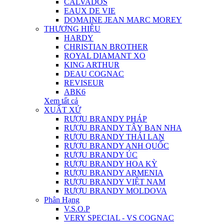
CALVADOS
EAUX DE VIE
DOMAINE JEAN MARC MOREY
THƯƠNG HIỆU
HARDY
CHRISTIAN BROTHER
ROYAL DIAMANT XO
KING ARTHUR
DEAU COGNAC
REVISEUR
ABK6
Xem tất cả
XUẤT XỨ
RƯỢU BRANDY PHÁP
RƯỢU BRANDY TÂY BAN NHA
RƯỢU BRANDY THÁI LAN
RƯỢU BRANDY ANH QUỐC
RƯỢU BRANDY ÚC
RƯỢU BRANDY HOA KỲ
RƯỢU BRANDY ARMENIA
RƯỢU BRANDY VIỆT NAM
RƯỢU BRANDY MOLDOVA
Phân Hạng
V.S.O.P
VERY SPECIAL - VS COGNAC