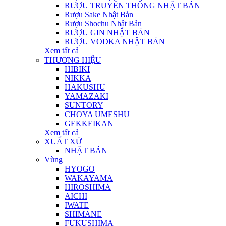
RƯỢU TRUYỀN THỐNG NHẬT BẢN
Rượu Sake Nhật Bản
Rượu Shochu Nhật Bản
RƯỢU GIN NHẬT BẢN
RƯỢU VODKA NHẬT BẢN
Xem tất cả
THƯƠNG HIỆU
HIBIKI
NIKKA
HAKUSHU
YAMAZAKI
SUNTORY
CHOYA UMESHU
GEKKEIKAN
Xem tất cả
XUẤT XỨ
NHẬT BẢN
Vùng
HYOGO
WAKAYAMA
HIROSHIMA
AICHI
IWATE
SHIMANE
FUKUSHIMA