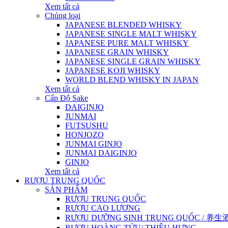
Xem tất cả
Chủng loại
JAPANESE BLENDED WHISKY
JAPANESE SINGLE MALT WHISKY
JAPANESE PURE MALT WHISKY
JAPANESE GRAIN WHISKY
JAPANESE SINGLE GRAIN WHISKY
JAPANESE KOJI WHISKY
WORLD BLEND WHISKY IN JAPAN
Xem tất cả
Cấp Độ Sake
DAIGINJO
JUNMAI
FUTSUSHU
HONJOZO
JUNMAI GINJO
JUNMAI DAIGINJO
GINJO
Xem tất cả
RƯỢU TRUNG QUỐC
SẢN PHẨM
RƯỢU TRUNG QUỐC
RƯỢU CAO LƯƠNG
RƯỢU DƯỠNG SINH TRUNG QUỐC / 养生酒 / 
RƯỢU HOÀNG TỬU/ THIỆU HƯNG