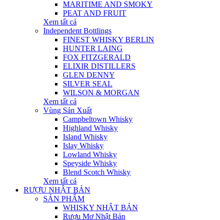
MARITIME AND SMOKY
PEAT AND FRUIT
Xem tất cả
Independent Bottlings
FINEST WHISKY BERLIN
HUNTER LAING
FOX FITZGERALD
ELIXIR DISTILLERS
GLEN DENNY
SILVER SEAL
WILSON & MORGAN
Xem tất cả
Vùng Sản Xuất
Campbeltown Whisky
Highland Whisky
Island Whisky
Islay Whisky
Lowland Whisky
Speyside Whisky
Blend Scotch Whisky
Xem tất cả
RƯỢU NHẬT BẢN
SẢN PHẨM
WHISKY NHẬT BẢN
Rượu Mơ Nhật Bản