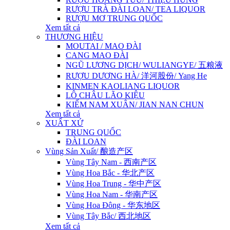
RƯỢU TRÀ ĐÀI LOAN/ TEA LIQUOR
RƯỢU MƠ TRUNG QUỐC
Xem tất cả
THƯƠNG HIỆU
MOUTAI / MAO ĐÀI
CANG MAO ĐÀI
NGŨ LƯƠNG DỊCH/ WULIANGYE/ 五粮液
RƯỢU DƯƠNG HÀ/ 洋河股份/ Yang He
KINMEN KAOLIANG LIQUOR
LÔ CHÂU LÃO KIỆU
KIẾM NAM XUÂN/ JIAN NAN CHUN
Xem tất cả
XUẤT XỨ
TRUNG QUỐC
ĐÀI LOAN
Vùng Sản Xuất/ 酿造产区
Vùng Tây Nam - 西南产区
Vùng Hoa Bắc - 华北产区
Vùng Hoa Trung - 华中产区
Vùng Hoa Nam - 华南产区
Vùng Hoa Đông - 华东地区
Vùng Tây Bắc/ 西北地区
Xem tất cả