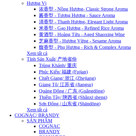
Hương Vị
浓香型 - Nồng Hương- Classic Strong Aroma
酱香型 - Tương Hương - Sauce Aroma
清香型 - Thanh Hương- Elegant Light Aroma
米香型 - Gạo Hương - Refined Rice Aroma
黄酒型 - Hoàng Tửu - Aged Shaoxing Wine
芝麻香型 - Hương Vừng - Sesame Aroma
馥香型 - Phụ Hương - Rich & Complex Aroma
Xem tất cả
Tỉnh Sản Xuất/ 产地省份
Trùng Khánh/ 重庆
Phúc Kiến/ 福建 (Fujian)
Chiết Giang/ 浙江 (Zhejiang)
Giang Tô/ 江苏省 (Jiangsu)
Quảng Đông / 广东 (Guǎngdōng)
Thiểm Tây/ 陝西省 (Shǎnxī sheng)
Sơn Đông / 山东省 (Shāndōng)
Xem tất cả
COGNAC/ BRANDY
SẢN PHẨM
COGNAC
BRANDY