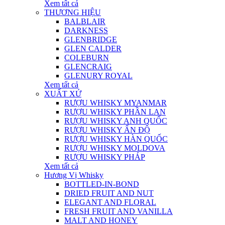
Xem tất cả
THƯƠNG HIỆU
BALBLAIR
DARKNESS
GLENBRIDGE
GLEN CALDER
COLEBURN
GLENCRAIG
GLENURY ROYAL
Xem tất cả
XUẤT XỨ
RƯỢU WHISKY MYANMAR
RƯỢU WHISKY PHẦN LAN
RƯỢU WHISKY ANH QUỐC
RƯỢU WHISKY ẤN ĐỘ
RƯỢU WHISKY HÀN QUỐC
RƯỢU WHISKY MOLDOVA
RƯỢU WHISKY PHÁP
Xem tất cả
Hương Vị Whisky
BOTTLED-IN-BOND
DRIED FRUIT AND NUT
ELEGANT AND FLORAL
FRESH FRUIT AND VANILLA
MALT AND HONEY