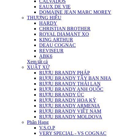
CALVADOS
EAUX DE VIE
DOMAINE JEAN MARC MOREY
THƯƠNG HIỆU
HARDY
CHRISTIAN BROTHER
ROYAL DIAMANT XO
KING ARTHUR
DEAU COGNAC
REVISEUR
ABK6
Xem tất cả
XUẤT XỨ
RƯỢU BRANDY PHÁP
RƯỢU BRANDY TÂY BAN NHA
RƯỢU BRANDY THÁI LAN
RƯỢU BRANDY ANH QUỐC
RƯỢU BRANDY ÚC
RƯỢU BRANDY HOA KỲ
RƯỢU BRANDY ARMENIA
RƯỢU BRANDY VIỆT NAM
RƯỢU BRANDY MOLDOVA
Phân Hạng
V.S.O.P
VERY SPECIAL - VS COGNAC