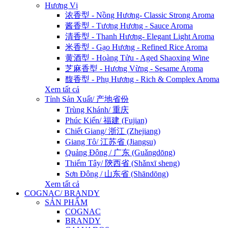
Hương Vị
浓香型 - Nồng Hương- Classic Strong Aroma
酱香型 - Tương Hương - Sauce Aroma
清香型 - Thanh Hương- Elegant Light Aroma
米香型 - Gạo Hương - Refined Rice Aroma
黄酒型 - Hoàng Tửu - Aged Shaoxing Wine
芝麻香型 - Hương Vừng - Sesame Aroma
馥香型 - Phụ Hương - Rich & Complex Aroma
Xem tất cả
Tỉnh Sản Xuất/ 产地省份
Trùng Khánh/ 重庆
Phúc Kiến/ 福建 (Fujian)
Chiết Giang/ 浙江 (Zhejiang)
Giang Tô/ 江苏省 (Jiangsu)
Quảng Đông / 广东 (Guǎngdōng)
Thiểm Tây/ 陝西省 (Shǎnxī sheng)
Sơn Đông / 山东省 (Shāndōng)
Xem tất cả
COGNAC/ BRANDY
SẢN PHẨM
COGNAC
BRANDY