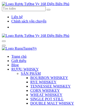
Liên hệ
Chính sách vận chuyển
Trang chủ
Giới thiệu
Blog
RƯỢU WHISKY
SẢN PHẨM
BOURBON WHISKEY
RYE WHISKEY
TENNESSEE WHISKEY
CORN WHISKEY
WHEAT WHISKEY
SINGLE POT STILL
DOUBLE MALT WHISKY