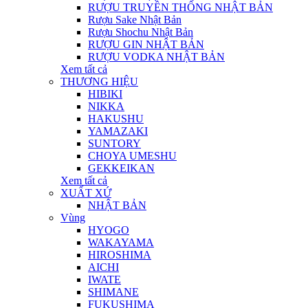
RƯỢU TRUYỀN THỐNG NHẬT BẢN
Rượu Sake Nhật Bản
Rượu Shochu Nhật Bản
RƯỢU GIN NHẬT BẢN
RƯỢU VODKA NHẬT BẢN
Xem tất cả
THƯƠNG HIỆU
HIBIKI
NIKKA
HAKUSHU
YAMAZAKI
SUNTORY
CHOYA UMESHU
GEKKEIKAN
Xem tất cả
XUẤT XỨ
NHẬT BẢN
Vùng
HYOGO
WAKAYAMA
HIROSHIMA
AICHI
IWATE
SHIMANE
FUKUSHIMA