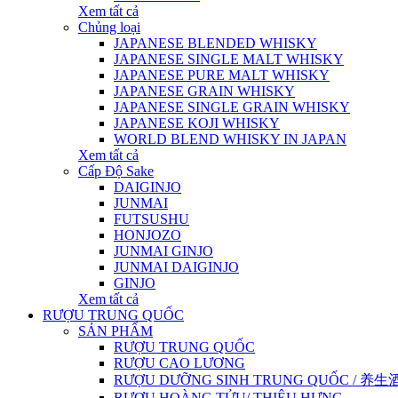
Xem tất cả
Chủng loại
JAPANESE BLENDED WHISKY
JAPANESE SINGLE MALT WHISKY
JAPANESE PURE MALT WHISKY
JAPANESE GRAIN WHISKY
JAPANESE SINGLE GRAIN WHISKY
JAPANESE KOJI WHISKY
WORLD BLEND WHISKY IN JAPAN
Xem tất cả
Cấp Độ Sake
DAIGINJO
JUNMAI
FUTSUSHU
HONJOZO
JUNMAI GINJO
JUNMAI DAIGINJO
GINJO
Xem tất cả
RƯỢU TRUNG QUỐC
SẢN PHẨM
RƯỢU TRUNG QUỐC
RƯỢU CAO LƯƠNG
RƯỢU DƯỠNG SINH TRUNG QUỐC / 养生酒 / 
RƯỢU HOÀNG TỬU/ THIỆU HƯNG