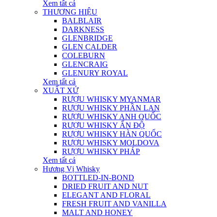
Xem tất cả
THƯƠNG HIỆU
BALBLAIR
DARKNESS
GLENBRIDGE
GLEN CALDER
COLEBURN
GLENCRAIG
GLENURY ROYAL
Xem tất cả
XUẤT XỨ
RƯỢU WHISKY MYANMAR
RƯỢU WHISKY PHẦN LAN
RƯỢU WHISKY ANH QUỐC
RƯỢU WHISKY ẤN ĐỘ
RƯỢU WHISKY HÀN QUỐC
RƯỢU WHISKY MOLDOVA
RƯỢU WHISKY PHÁP
Xem tất cả
Hương Vị Whisky
BOTTLED-IN-BOND
DRIED FRUIT AND NUT
ELEGANT AND FLORAL
FRESH FRUIT AND VANILLA
MALT AND HONEY