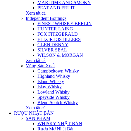
MARITIME AND SMOKY
PEAT AND FRUIT
Xem tất cả
Independent Bottlings
FINEST WHISKY BERLIN
HUNTER LAING
FOX FITZGERALD
ELIXIR DISTILLERS
GLEN DENNY
SILVER SEAL
WILSON & MORGAN
Xem tất cả
Vùng Sản Xuất
Campbeltown Whisky
Highland Whisky
Island Whisky
Islay Whisky
Lowland Whisky
Speyside Whisky
Blend Scotch Whisky
Xem tất cả
RƯỢU NHẬT BẢN
SẢN PHẨM
WHISKY NHẬT BẢN
Rượu Mơ Nhật Bản