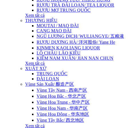
RƯỢU TRÀ ĐÀI LOAN/ TEA LIQUOR
RƯỢU MƠ TRUNG QUỐC
Xem tất cả
THƯƠNG HIỆU
MOUTAI / MAO ĐÀI
CANG MAO ĐÀI
NGŨ LƯƠNG DỊCH/ WULIANGYE/ 五粮液
RƯỢU DƯƠNG HÀ/ 洋河股份/ Yang He
KINMEN KAOLIANG LIQUOR
LÔ CHÂU LÃO KIỆU
KIẾM NAM XUÂN/ JIAN NAN CHUN
Xem tất cả
XUẤT XỨ
TRUNG QUỐC
ĐÀI LOAN
Vùng Sản Xuất/ 酿造产区
Vùng Tây Nam - 西南产区
Vùng Hoa Bắc - 华北产区
Vùng Hoa Trung - 华中产区
Vùng Hoa Nam - 华南产区
Vùng Hoa Đông - 华东地区
Vùng Tây Bắc/ 西北地区
Xem tất cả