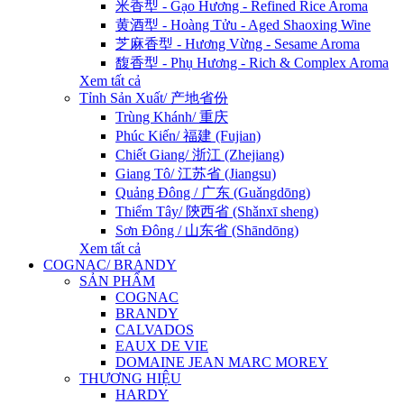
米香型 - Gạo Hương - Refined Rice Aroma
黄酒型 - Hoàng Tửu - Aged Shaoxing Wine
芝麻香型 - Hương Vừng - Sesame Aroma
馥香型 - Phụ Hương - Rich & Complex Aroma
Xem tất cả
Tỉnh Sản Xuất/ 产地省份
Trùng Khánh/ 重庆
Phúc Kiến/ 福建 (Fujian)
Chiết Giang/ 浙江 (Zhejiang)
Giang Tô/ 江苏省 (Jiangsu)
Quảng Đông / 广东 (Guǎngdōng)
Thiểm Tây/ 陝西省 (Shǎnxī sheng)
Sơn Đông / 山东省 (Shāndōng)
Xem tất cả
COGNAC/ BRANDY
SẢN PHẨM
COGNAC
BRANDY
CALVADOS
EAUX DE VIE
DOMAINE JEAN MARC MOREY
THƯƠNG HIỆU
HARDY