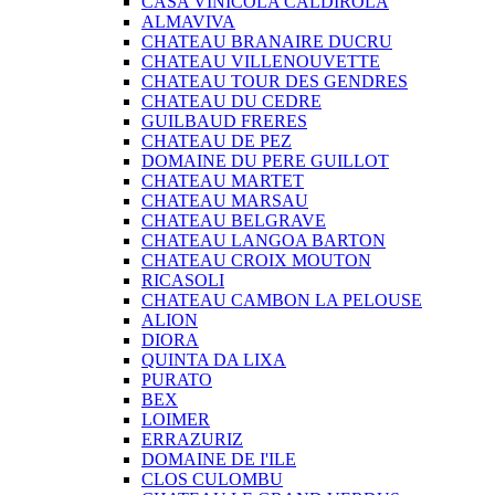
CASA VINICOLA CALDIROLA
ALMAVIVA
CHATEAU BRANAIRE DUCRU
CHATEAU VILLENOUVETTE
CHATEAU TOUR DES GENDRES
CHATEAU DU CEDRE
GUILBAUD FRERES
CHATEAU DE PEZ
DOMAINE DU PERE GUILLOT
CHATEAU MARTET
CHATEAU MARSAU
CHATEAU BELGRAVE
CHATEAU LANGOA BARTON
CHATEAU CROIX MOUTON
RICASOLI
CHATEAU CAMBON LA PELOUSE
ALION
DIORA
QUINTA DA LIXA
PURATO
BEX
LOIMER
ERRAZURIZ
DOMAINE DE I'ILE
CLOS CULOMBU