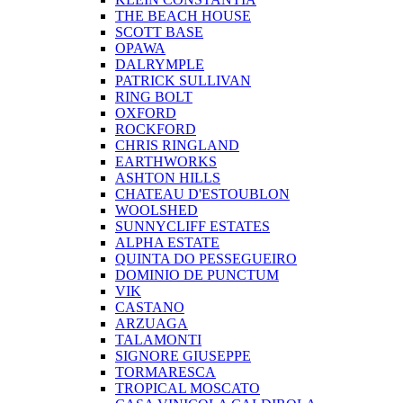
THE BEACH HOUSE
SCOTT BASE
OPAWA
DALRYMPLE
PATRICK SULLIVAN
RING BOLT
OXFORD
ROCKFORD
CHRIS RINGLAND
EARTHWORKS
ASHTON HILLS
CHATEAU D'ESTOUBLON
WOOLSHED
SUNNYCLIFF ESTATES
ALPHA ESTATE
QUINTA DO PESSEGUEIRO
DOMINIO DE PUNCTUM
VIK
CASTANO
ARZUAGA
TALAMONTI
SIGNORE GIUSEPPE
TORMARESCA
TROPICAL MOSCATO