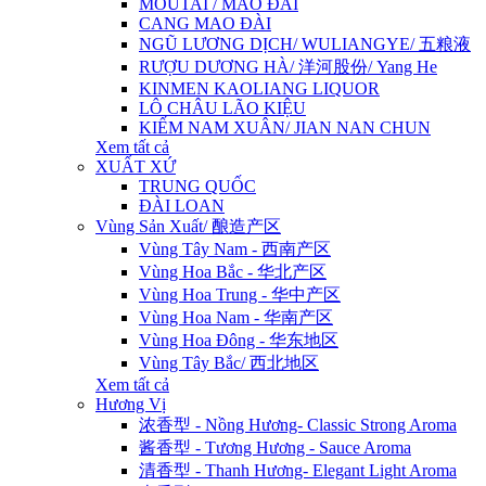
MOUTAI / MAO ĐÀI
CANG MAO ĐÀI
NGŨ LƯƠNG DỊCH/ WULIANGYE/ 五粮液
RƯỢU DƯƠNG HÀ/ 洋河股份/ Yang He
KINMEN KAOLIANG LIQUOR
LÔ CHÂU LÃO KIỆU
KIẾM NAM XUÂN/ JIAN NAN CHUN
Xem tất cả
XUẤT XỨ
TRUNG QUỐC
ĐÀI LOAN
Vùng Sản Xuất/ 酿造产区
Vùng Tây Nam - 西南产区
Vùng Hoa Bắc - 华北产区
Vùng Hoa Trung - 华中产区
Vùng Hoa Nam - 华南产区
Vùng Hoa Đông - 华东地区
Vùng Tây Bắc/ 西北地区
Xem tất cả
Hương Vị
浓香型 - Nồng Hương- Classic Strong Aroma
酱香型 - Tương Hương - Sauce Aroma
清香型 - Thanh Hương- Elegant Light Aroma