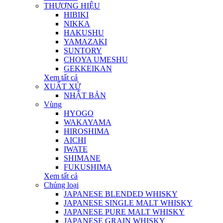
THƯƠNG HIỆU
HIBIKI
NIKKA
HAKUSHU
YAMAZAKI
SUNTORY
CHOYA UMESHU
GEKKEIKAN
Xem tất cả
XUẤT XỨ
NHẬT BẢN
Vùng
HYOGO
WAKAYAMA
HIROSHIMA
AICHI
IWATE
SHIMANE
FUKUSHIMA
Xem tất cả
Chủng loại
JAPANESE BLENDED WHISKY
JAPANESE SINGLE MALT WHISKY
JAPANESE PURE MALT WHISKY
JAPANESE GRAIN WHISKY