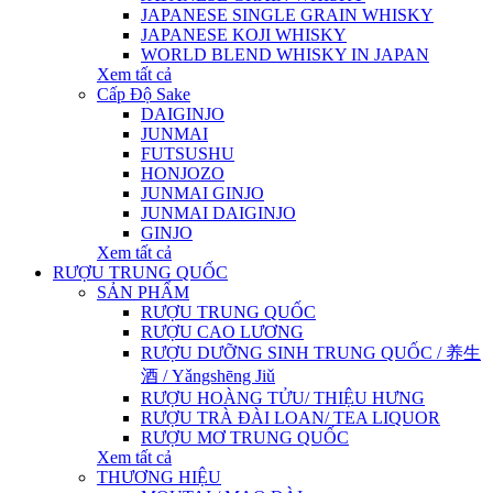
JAPANESE SINGLE GRAIN WHISKY
JAPANESE KOJI WHISKY
WORLD BLEND WHISKY IN JAPAN
Xem tất cả
Cấp Độ Sake
DAIGINJO
JUNMAI
FUTSUSHU
HONJOZO
JUNMAI GINJO
JUNMAI DAIGINJO
GINJO
Xem tất cả
RƯỢU TRUNG QUỐC
SẢN PHẨM
RƯỢU TRUNG QUỐC
RƯỢU CAO LƯƠNG
RƯỢU DƯỠNG SINH TRUNG QUỐC / 养生
酒 / Yǎngshēng Jiǔ
RƯỢU HOÀNG TỬU/ THIỆU HƯNG
RƯỢU TRÀ ĐÀI LOAN/ TEA LIQUOR
RƯỢU MƠ TRUNG QUỐC
Xem tất cả
THƯƠNG HIỆU