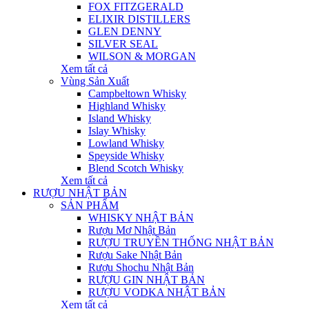
FOX FITZGERALD
ELIXIR DISTILLERS
GLEN DENNY
SILVER SEAL
WILSON & MORGAN
Xem tất cả
Vùng Sản Xuất
Campbeltown Whisky
Highland Whisky
Island Whisky
Islay Whisky
Lowland Whisky
Speyside Whisky
Blend Scotch Whisky
Xem tất cả
RƯỢU NHẬT BẢN
SẢN PHẨM
WHISKY NHẬT BẢN
Rượu Mơ Nhật Bản
RƯỢU TRUYỀN THỐNG NHẬT BẢN
Rượu Sake Nhật Bản
Rượu Shochu Nhật Bản
RƯỢU GIN NHẬT BẢN
RƯỢU VODKA NHẬT BẢN
Xem tất cả