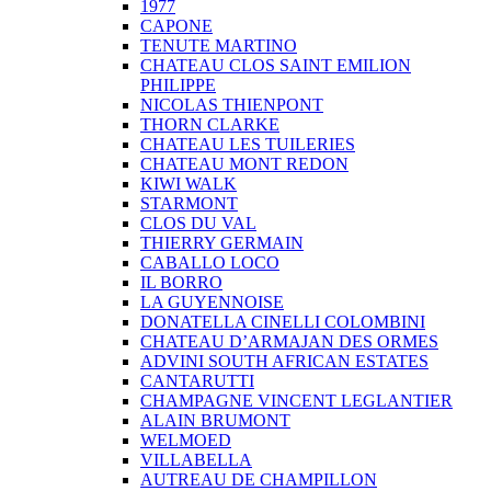
1977
CAPONE
TENUTE MARTINO
CHATEAU CLOS SAINT EMILION
PHILIPPE
NICOLAS THIENPONT
THORN CLARKE
CHATEAU LES TUILERIES
CHATEAU MONT REDON
KIWI WALK
STARMONT
CLOS DU VAL
THIERRY GERMAIN
CABALLO LOCO
IL BORRO
LA GUYENNOISE
DONATELLA CINELLI COLOMBINI
CHATEAU D’ARMAJAN DES ORMES
ADVINI SOUTH AFRICAN ESTATES
CANTARUTTI
CHAMPAGNE VINCENT LEGLANTIER
ALAIN BRUMONT
WELMOED
VILLABELLA
AUTREAU DE CHAMPILLON