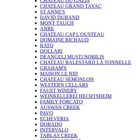
CHATEAU DU GAZIN
CHATEAU GRAND TAYAC
ST ANNE'S
DAVID DUBAND
MONT TAUCH
ANRE
CHATEAU CAP L'OUSTEAU
DOMAINE RICHAUD
RATO
DOLLARI
DEANGELI MUSTI NOBILIS
CHATEAU BALESTARD LA TONNELLE
GRAHAM'S
MAISON LE NID
CHATEAU SEMONLON
WESTERN CELLARS
FAUST WINERY
WEINKELLEREI HECHTSHEIM
FAMILY FORCATO
AUSWAN CREEK
PAVO
ECHEVERIA
DORADO
INTERVALO
TABLAS CREEK