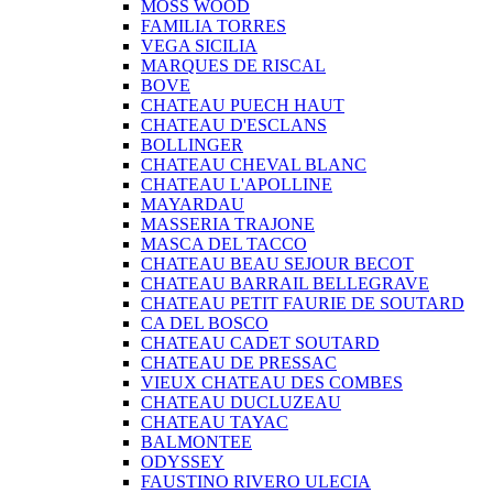
MOSS WOOD
FAMILIA TORRES
VEGA SICILIA
MARQUES DE RISCAL
BOVE
CHATEAU PUECH HAUT
CHATEAU D'ESCLANS
BOLLINGER
CHATEAU CHEVAL BLANC
CHATEAU L'APOLLINE
MAYARDAU
MASSERIA TRAJONE
MASCA DEL TACCO
CHATEAU BEAU SEJOUR BECOT
CHATEAU BARRAIL BELLEGRAVE
CHATEAU PETIT FAURIE DE SOUTARD
CA DEL BOSCO
CHATEAU CADET SOUTARD
CHATEAU DE PRESSAC
VIEUX CHATEAU DES COMBES
CHATEAU DUCLUZEAU
CHATEAU TAYAC
BALMONTEE
ODYSSEY
FAUSTINO RIVERO ULECIA