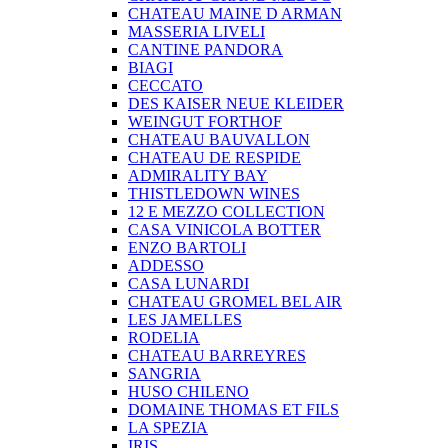
CHATEAU MAINE D ARMAN
MASSERIA LIVELI
CANTINE PANDORA
BIAGI
CECCATO
DES KAISER NEUE KLEIDER
WEINGUT FORTHOF
CHATEAU BAUVALLON
CHATEAU DE RESPIDE
ADMIRALITY BAY
THISTLEDOWN WINES
12 E MEZZO COLLECTION
CASA VINICOLA BOTTER
ENZO BARTOLI
ADDESSO
CASA LUNARDI
CHATEAU GROMEL BEL AIR
LES JAMELLES
RODELIA
CHATEAU BARREYRES
SANGRIA
HUSO CHILENO
DOMAINE THOMAS ET FILS
LA SPEZIA
IRIS