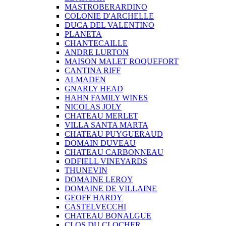
MASTROBERARDINO
COLONIE D'ARCHELLE
DUCA DEL VALENTINO
PLANETA
CHANTECAILLE
ANDRE LURTON
MAISON MALET ROQUEFORT
CANTINA RIFF
ALMADEN
GNARLY HEAD
HAHN FAMILY WINES
NICOLAS JOLY
CHATEAU MERLET
VILLA SANTA MARTA
CHATEAU PUYGUERAUD
DOMAIN DUVEAU
CHATEAU CARBONNEAU
ODFIELL VINEYARDS
THUNEVIN
DOMAINE LEROY
DOMAINE DE VILLAINE
GEOFF HARDY
CASTELVECCHI
CHATEAU BONALGUE
CLOS DU CLOCHER