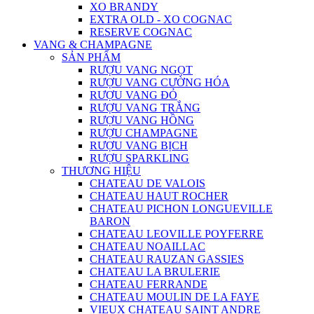
XO BRANDY
EXTRA OLD - XO COGNAC
RESERVE COGNAC
VANG & CHAMPAGNE
SẢN PHẨM
RƯỢU VANG NGỌT
RƯỢU VANG CƯỜNG HÓA
RƯỢU VANG ĐỎ
RƯỢU VANG TRẮNG
RƯỢU VANG HỒNG
RƯỢU CHAMPAGNE
RƯỢU VANG BỊCH
RƯỢU SPARKLING
THƯƠNG HIỆU
CHATEAU DE VALOIS
CHATEAU HAUT ROCHER
CHATEAU PICHON LONGUEVILLE
BARON
CHATEAU LEOVILLE POYFERRE
CHATEAU NOAILLAC
CHATEAU RAUZAN GASSIES
CHATEAU LA BRULERIE
CHATEAU FERRANDE
CHATEAU MOULIN DE LA FAYE
VIEUX CHATEAU SAINT ANDRE