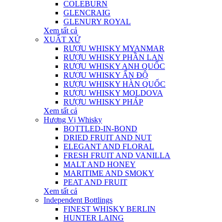
COLEBURN
GLENCRAIG
GLENURY ROYAL
Xem tất cả
XUẤT XỨ
RƯỢU WHISKY MYANMAR
RƯỢU WHISKY PHẦN LAN
RƯỢU WHISKY ANH QUỐC
RƯỢU WHISKY ẤN ĐỘ
RƯỢU WHISKY HÀN QUỐC
RƯỢU WHISKY MOLDOVA
RƯỢU WHISKY PHÁP
Xem tất cả
Hương Vị Whisky
BOTTLED-IN-BOND
DRIED FRUIT AND NUT
ELEGANT AND FLORAL
FRESH FRUIT AND VANILLA
MALT AND HONEY
MARITIME AND SMOKY
PEAT AND FRUIT
Xem tất cả
Independent Bottlings
FINEST WHISKY BERLIN
HUNTER LAING