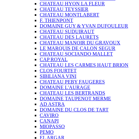
CHATEAU HYON LA FLEUR
CHATEAU TEYSSIER
CHATEAU MONTLABERT
F. THIENPONT
DOMAINE GUY & YVAN DUFOULEUR
CHATEAU SUDUIRAUT
CHATEAU DES LAURETS
CHATEAU MANOIR DU GRAVOUX
LE MARQUIS DE CALON SEGUR
CHATEAU SOCIANDO MALLET
CAP ROYAL
CHATEAU LES CARMES HAUT BRION
CLOS FOURTET
SIBILIANA VINI
CHATEAU PEBY FAUGERES
DOMAINE L'AURAGE
CHATEAU LES BERTRANDS
DOMAINE TAUPENOT MERME
AD ASTRA
DOMAINE DU CLOS DE TART
CAVIRO
CANAPI
MIOPASSO
PEMO
EL ARGAR