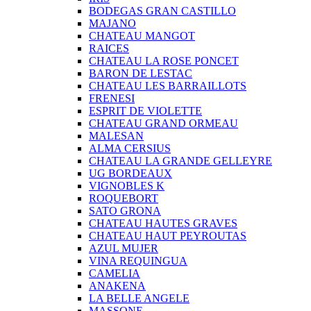
BODEGAS GRAN CASTILLO
MAJANO
CHATEAU MANGOT
RAICES
CHATEAU LA ROSE PONCET
BARON DE LESTAC
CHATEAU LES BARRAILLOTS
FRENESI
ESPRIT DE VIOLETTE
CHATEAU GRAND ORMEAU
MALESAN
ALMA CERSIUS
CHATEAU LA GRANDE GELLEYRE
UG BORDEAUX
VIGNOBLES K
ROQUEBORT
SATO GRONA
CHATEAU HAUTES GRAVES
CHATEAU HAUT PEYROUTAS
AZUL MUJER
VINA REQUINGUA
CAMELIA
ANAKENA
LA BELLE ANGELE
MASSONE