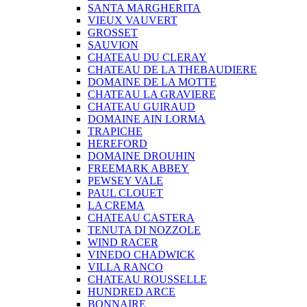
SANTA MARGHERITA
VIEUX VAUVERT
GROSSET
SAUVION
CHATEAU DU CLERAY
CHATEAU DE LA THEBAUDIERE
DOMAINE DE LA MOTTE
CHATEAU LA GRAVIERE
CHATEAU GUIRAUD
DOMAINE AIN LORMA
TRAPICHE
HEREFORD
DOMAINE DROUHIN
FREEMARK ABBEY
PEWSEY VALE
PAUL CLOUET
LA CREMA
CHATEAU CASTERA
TENUTA DI NOZZOLE
WIND RACER
VINEDO CHADWICK
VILLA RANCO
CHATEAU ROUSSELLE
HUNDRED ARCE
BONNAIRE