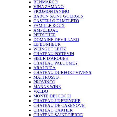
BENMARCO
VINA ZAMANO
FICOMONTANINO
BARON SAINT GOERGES
CASTELLO DI MELETO
FAMILLE ROUX
AMPELIDAE
PFITSCHER
DOMAINE DEVILLARD
LE BONHEUR
WEINGUT LEITZ
CHATEAU POITEVIN
SIEUR D'ARQUES
CHATEAU PALOUMEY
ARALDICA
CHATEAU DURFORT VIVENS
MAFI ROSSO
PROVINCO
MANNS WINE
VALDO
MONTE DEI COCCI
CHATEAU LE FREYCHE
CHATEAU DE CAZENOVE
CHATEAU CARTIER
CHATEAU SAINT PIERRE