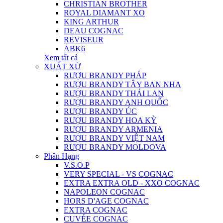
CHRISTIAN BROTHER
ROYAL DIAMANT XO
KING ARTHUR
DEAU COGNAC
REVISEUR
ABK6
Xem tất cả
XUẤT XỨ
RƯỢU BRANDY PHÁP
RƯỢU BRANDY TÂY BAN NHA
RƯỢU BRANDY THÁI LAN
RƯỢU BRANDY ANH QUỐC
RƯỢU BRANDY ÚC
RƯỢU BRANDY HOA KỲ
RƯỢU BRANDY ARMENIA
RƯỢU BRANDY VIỆT NAM
RƯỢU BRANDY MOLDOVA
Phân Hạng
V.S.O.P
VERY SPECIAL - VS COGNAC
EXTRA EXTRA OLD - XXO COGNAC
NAPOLEON COGNAC
HORS D'AGE COGNAC
EXTRA COGNAC
CUVÉE COGNAC