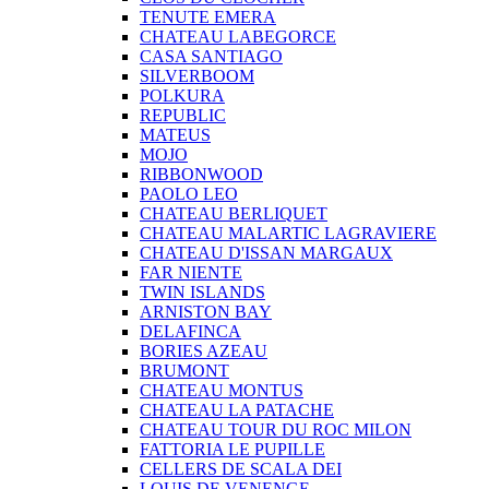
TENUTE EMERA
CHATEAU LABEGORCE
CASA SANTIAGO
SILVERBOOM
POLKURA
REPUBLIC
MATEUS
MOJO
RIBBONWOOD
PAOLO LEO
CHATEAU BERLIQUET
CHATEAU MALARTIC LAGRAVIERE
CHATEAU D'ISSAN MARGAUX
FAR NIENTE
TWIN ISLANDS
ARNISTON BAY
DELAFINCA
BORIES AZEAU
BRUMONT
CHATEAU MONTUS
CHATEAU LA PATACHE
CHATEAU TOUR DU ROC MILON
FATTORIA LE PUPILLE
CELLERS DE SCALA DEI
LOUIS DE VENENGE