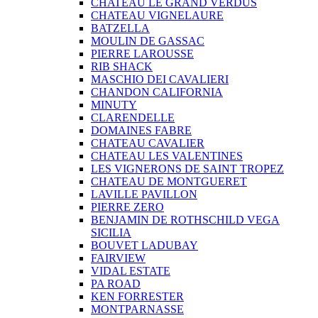
CHATEAU LE GRAND VERDUS
CHATEAU VIGNELAURE
BATZELLA
MOULIN DE GASSAC
PIERRE LAROUSSE
RIB SHACK
MASCHIO DEI CAVALIERI
CHANDON CALIFORNIA
MINUTY
CLARENDELLE
DOMAINES FABRE
CHATEAU CAVALIER
CHATEAU LES VALENTINES
LES VIGNERONS DE SAINT TROPEZ
CHATEAU DE MONTGUERET
LAVILLE PAVILLON
PIERRE ZERO
BENJAMIN DE ROTHSCHILD VEGA
SICILIA
BOUVET LADUBAY
FAIRVIEW
VIDAL ESTATE
PA ROAD
KEN FORRESTER
MONTPARNASSE