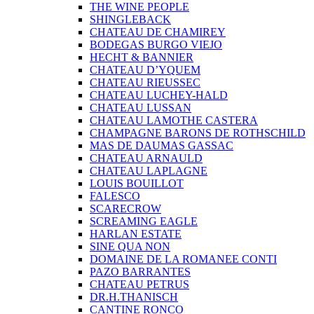
THE WINE PEOPLE
SHINGLEBACK
CHATEAU DE CHAMIREY
BODEGAS BURGO VIEJO
HECHT & BANNIER
CHATEAU D’YQUEM
CHATEAU RIEUSSEC
CHATEAU LUCHEY-HALD
CHATEAU LUSSAN
CHATEAU LAMOTHE CASTERA
CHAMPAGNE BARONS DE ROTHSCHILD
MAS DE DAUMAS GASSAC
CHATEAU ARNAULD
CHATEAU LAPLAGNE
LOUIS BOUILLOT
FALESCO
SCARECROW
SCREAMING EAGLE
HARLAN ESTATE
SINE QUA NON
DOMAINE DE LA ROMANEE CONTI
PAZO BARRANTES
CHATEAU PETRUS
DR.H.THANISCH
CANTINE RONCO