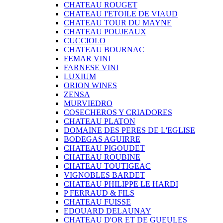
CHATEAU ROUGET
CHATEAU I'ETOILE DE VIAUD
CHATEAU TOUR DU MAYNE
CHATEAU POUJEAUX
CUCCIOLO
CHATEAU BOURNAC
FEMAR VINI
FARNESE VINI
LUXIUM
ORION WINES
ZENSA
MURVIEDRO
COSECHEROS Y CRIADORES
CHATEAU PLATON
DOMAINE DES PERES DE L'EGLISE
BODEGAS AGUIRRE
CHATEAU PIGOUDET
CHATEAU ROUBINE
CHATEAU TOUTIGEAC
VIGNOBLES BARDET
CHATEAU PHILIPPE LE HARDI
P FERRAUD & FILS
CHATEAU FUISSE
EDOUARD DELAUNAY
CHATEAU D'OR ET DE GUEULES