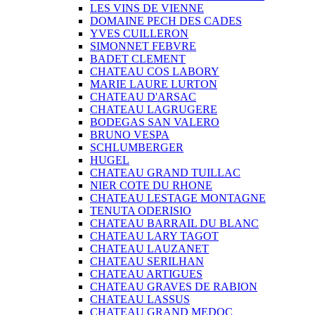
LES VINS DE VIENNE
DOMAINE PECH DES CADES
YVES CUILLERON
SIMONNET FEBVRE
BADET CLEMENT
CHATEAU COS LABORY
MARIE LAURE LURTON
CHATEAU D'ARSAC
CHATEAU LAGRUGERE
BODEGAS SAN VALERO
BRUNO VESPA
SCHLUMBERGER
HUGEL
CHATEAU GRAND TUILLAC
NIER COTE DU RHONE
CHATEAU LESTAGE MONTAGNE
TENUTA ODERISIO
CHATEAU BARRAIL DU BLANC
CHATEAU LARY TAGOT
CHATEAU LAUZANET
CHATEAU SERILHAN
CHATEAU ARTIGUES
CHATEAU GRAVES DE RABION
CHATEAU LASSUS
CHATEAU GRAND MEDOC