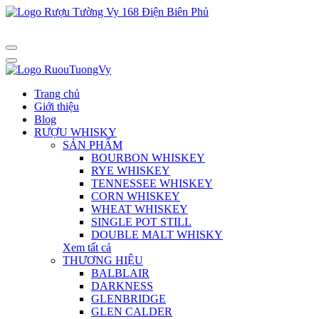
Trang chủ
Giới thiệu
Blog
RƯỢU WHISKY
SẢN PHẨM
BOURBON WHISKEY
RYE WHISKEY
TENNESSEE WHISKEY
CORN WHISKEY
WHEAT WHISKEY
SINGLE POT STILL
DOUBLE MALT WHISKY
Xem tất cả
THƯƠNG HIỆU
BALBLAIR
DARKNESS
GLENBRIDGE
GLEN CALDER