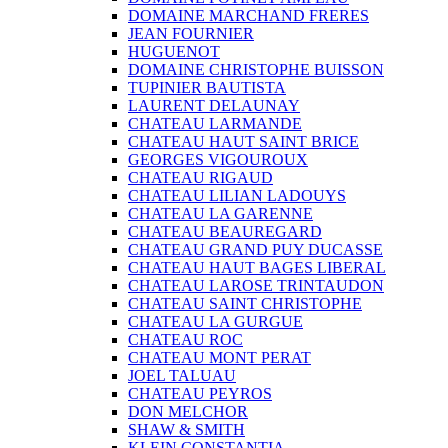
DOMAINE MARCHAND FRERES
JEAN FOURNIER
HUGUENOT
DOMAINE CHRISTOPHE BUISSON
TUPINIER BAUTISTA
LAURENT DELAUNAY
CHATEAU LARMANDE
CHATEAU HAUT SAINT BRICE
GEORGES VIGOUROUX
CHATEAU RIGAUD
CHATEAU LILIAN LADOUYS
CHATEAU LA GARENNE
CHATEAU BEAUREGARD
CHATEAU GRAND PUY DUCASSE
CHATEAU HAUT BAGES LIBERAL
CHATEAU LAROSE TRINTAUDON
CHATEAU SAINT CHRISTOPHE
CHATEAU LA GURGUE
CHATEAU ROC
CHATEAU MONT PERAT
JOEL TALUAU
CHATEAU PEYROS
DON MELCHOR
SHAW & SMITH
KLEIN CONSTANTIA