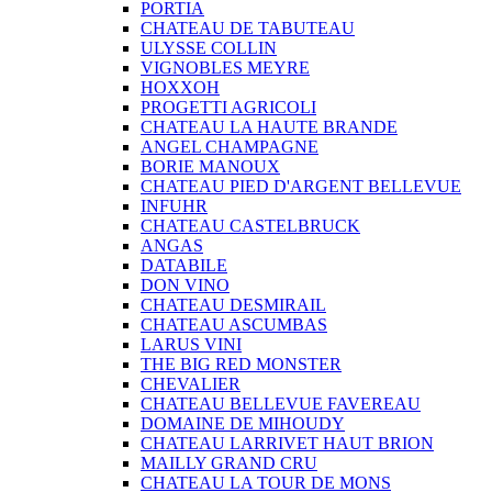
PORTIA
CHATEAU DE TABUTEAU
ULYSSE COLLIN
VIGNOBLES MEYRE
HOXXOH
PROGETTI AGRICOLI
CHATEAU LA HAUTE BRANDE
ANGEL CHAMPAGNE
BORIE MANOUX
CHATEAU PIED D'ARGENT BELLEVUE
INFUHR
CHATEAU CASTELBRUCK
ANGAS
DATABILE
DON VINO
CHATEAU DESMIRAIL
CHATEAU ASCUMBAS
LARUS VINI
THE BIG RED MONSTER
CHEVALIER
CHATEAU BELLEVUE FAVEREAU
DOMAINE DE MIHOUDY
CHATEAU LARRIVET HAUT BRION
MAILLY GRAND CRU
CHATEAU LA TOUR DE MONS