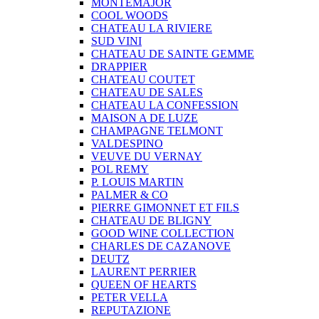
MONTEMAJOR
COOL WOODS
CHATEAU LA RIVIERE
SUD VINI
CHATEAU DE SAINTE GEMME
DRAPPIER
CHATEAU COUTET
CHATEAU DE SALES
CHATEAU LA CONFESSION
MAISON A DE LUZE
CHAMPAGNE TELMONT
VALDESPINO
VEUVE DU VERNAY
POL REMY
P. LOUIS MARTIN
PALMER & CO
PIERRE GIMONNET ET FILS
CHATEAU DE BLIGNY
GOOD WINE COLLECTION
CHARLES DE CAZANOVE
DEUTZ
LAURENT PERRIER
QUEEN OF HEARTS
PETER VELLA
REPUTAZIONE