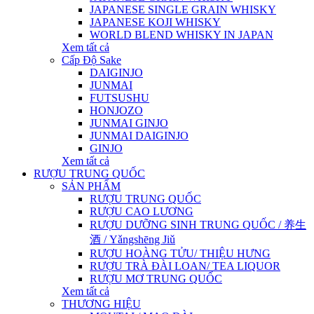
JAPANESE SINGLE GRAIN WHISKY
JAPANESE KOJI WHISKY
WORLD BLEND WHISKY IN JAPAN
Xem tất cả
Cấp Độ Sake
DAIGINJO
JUNMAI
FUTSUSHU
HONJOZO
JUNMAI GINJO
JUNMAI DAIGINJO
GINJO
Xem tất cả
RƯỢU TRUNG QUỐC
SẢN PHẨM
RƯỢU TRUNG QUỐC
RƯỢU CAO LƯƠNG
RƯỢU DƯỠNG SINH TRUNG QUỐC / 养生
酒 / Yǎngshēng Jiǔ
RƯỢU HOÀNG TỬU/ THIỆU HƯNG
RƯỢU TRÀ ĐÀI LOAN/ TEA LIQUOR
RƯỢU MƠ TRUNG QUỐC
Xem tất cả
THƯƠNG HIỆU