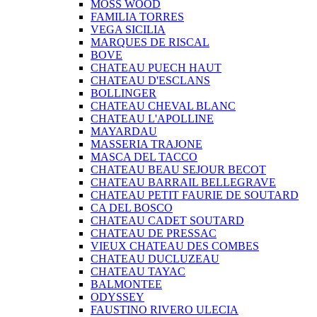
MOSS WOOD
FAMILIA TORRES
VEGA SICILIA
MARQUES DE RISCAL
BOVE
CHATEAU PUECH HAUT
CHATEAU D'ESCLANS
BOLLINGER
CHATEAU CHEVAL BLANC
CHATEAU L'APOLLINE
MAYARDAU
MASSERIA TRAJONE
MASCA DEL TACCO
CHATEAU BEAU SEJOUR BECOT
CHATEAU BARRAIL BELLEGRAVE
CHATEAU PETIT FAURIE DE SOUTARD
CA DEL BOSCO
CHATEAU CADET SOUTARD
CHATEAU DE PRESSAC
VIEUX CHATEAU DES COMBES
CHATEAU DUCLUZEAU
CHATEAU TAYAC
BALMONTEE
ODYSSEY
FAUSTINO RIVERO ULECIA