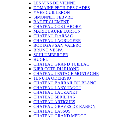
LES VINS DE VIENNE
DOMAINE PECH DES CADES
YVES CUILLERON
SIMONNET FEBVRE
BADET CLEMENT
CHATEAU COS LABORY
MARIE LAURE LURTON
CHATEAU D'ARSAC
CHATEAU LAGRUGERE
BODEGAS SAN VALERO
BRUNO VESPA
SCHLUMBERGER
HUGEL
CHATEAU GRAND TUILLAC
NIER COTE DU RHONE
CHATEAU LESTAGE MONTAGNE
TENUTA ODERISIO
CHATEAU BARRAIL DU BLANC
CHATEAU LARY TAGOT
CHATEAU LAUZANET
CHATEAU SERILHAN
CHATEAU ARTIGUES
CHATEAU GRAVES DE RABION
CHATEAU LASSUS
CHATEAU GRAND MEDOC