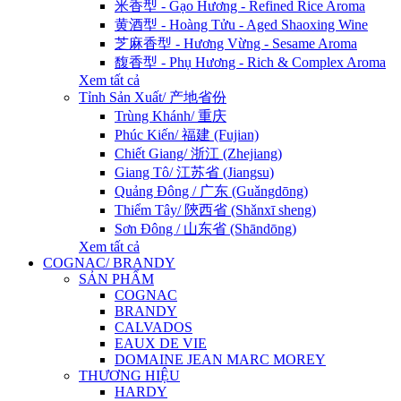
米香型 - Gạo Hương - Refined Rice Aroma
黄酒型 - Hoàng Tửu - Aged Shaoxing Wine
芝麻香型 - Hương Vừng - Sesame Aroma
馥香型 - Phụ Hương - Rich & Complex Aroma
Xem tất cả
Tỉnh Sản Xuất/ 产地省份
Trùng Khánh/ 重庆
Phúc Kiến/ 福建 (Fujian)
Chiết Giang/ 浙江 (Zhejiang)
Giang Tô/ 江苏省 (Jiangsu)
Quảng Đông / 广东 (Guǎngdōng)
Thiểm Tây/ 陝西省 (Shǎnxī sheng)
Sơn Đông / 山东省 (Shāndōng)
Xem tất cả
COGNAC/ BRANDY
SẢN PHẨM
COGNAC
BRANDY
CALVADOS
EAUX DE VIE
DOMAINE JEAN MARC MOREY
THƯƠNG HIỆU
HARDY