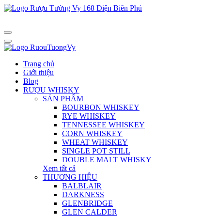
Trang chủ
Giới thiệu
Blog
RƯỢU WHISKY
SẢN PHẨM
BOURBON WHISKEY
RYE WHISKEY
TENNESSEE WHISKEY
CORN WHISKEY
WHEAT WHISKEY
SINGLE POT STILL
DOUBLE MALT WHISKY
Xem tất cả
THƯƠNG HIỆU
BALBLAIR
DARKNESS
GLENBRIDGE
GLEN CALDER