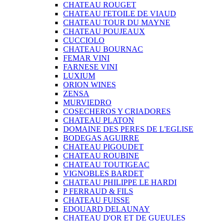
CHATEAU ROUGET
CHATEAU I'ETOILE DE VIAUD
CHATEAU TOUR DU MAYNE
CHATEAU POUJEAUX
CUCCIOLO
CHATEAU BOURNAC
FEMAR VINI
FARNESE VINI
LUXIUM
ORION WINES
ZENSA
MURVIEDRO
COSECHEROS Y CRIADORES
CHATEAU PLATON
DOMAINE DES PERES DE L'EGLISE
BODEGAS AGUIRRE
CHATEAU PIGOUDET
CHATEAU ROUBINE
CHATEAU TOUTIGEAC
VIGNOBLES BARDET
CHATEAU PHILIPPE LE HARDI
P FERRAUD & FILS
CHATEAU FUISSE
EDOUARD DELAUNAY
CHATEAU D'OR ET DE GUEULES