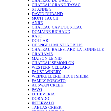
CHATEAU DU GAZIN
CHATEAU GRAND TAYAC
ST ANNE'S
DAVID DUBAND
MONT TAUCH
ANRE
CHATEAU CAP L'OUSTEAU
DOMAINE RICHAUD
RATO
DOLLARI
DEANGELI MUSTI NOBILIS
CHATEAU BALESTARD LA TONNELLE
GRAHAM'S
MAISON LE NID
CHATEAU SEMONLON
WESTERN CELLARS
FAUST WINERY
WEINKELLEREI HECHTSHEIM
FAMILY FORCATO
AUSWAN CREEK
PAVO
ECHEVERIA
DORADO
INTERVALO
TABLAS CREEK