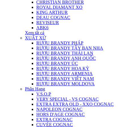
CHRISTIAN BROTHER
ROYAL DIAMANT XO
KING ARTHUR
DEAU COGNAC
REVISEUR
ABK6
Xem tất cả
XUẤT XỨ
RƯỢU BRANDY PHÁP
RƯỢU BRANDY TÂY BAN NHA
RƯỢU BRANDY THÁI LAN
RƯỢU BRANDY ANH QUỐC
RƯỢU BRANDY ÚC
RƯỢU BRANDY HOA KỲ
RƯỢU BRANDY ARMENIA
RƯỢU BRANDY VIỆT NAM
RƯỢU BRANDY MOLDOVA
Phân Hạng
V.S.O.P
VERY SPECIAL - VS COGNAC
EXTRA EXTRA OLD - XXO COGNAC
NAPOLEON COGNAC
HORS D'AGE COGNAC
EXTRA COGNAC
CUVÉE COGNAC