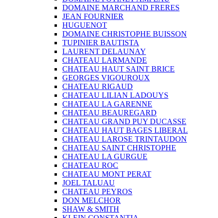
DOMAINE MARCHAND FRERES
JEAN FOURNIER
HUGUENOT
DOMAINE CHRISTOPHE BUISSON
TUPINIER BAUTISTA
LAURENT DELAUNAY
CHATEAU LARMANDE
CHATEAU HAUT SAINT BRICE
GEORGES VIGOUROUX
CHATEAU RIGAUD
CHATEAU LILIAN LADOUYS
CHATEAU LA GARENNE
CHATEAU BEAUREGARD
CHATEAU GRAND PUY DUCASSE
CHATEAU HAUT BAGES LIBERAL
CHATEAU LAROSE TRINTAUDON
CHATEAU SAINT CHRISTOPHE
CHATEAU LA GURGUE
CHATEAU ROC
CHATEAU MONT PERAT
JOEL TALUAU
CHATEAU PEYROS
DON MELCHOR
SHAW & SMITH
KLEIN CONSTANTIA