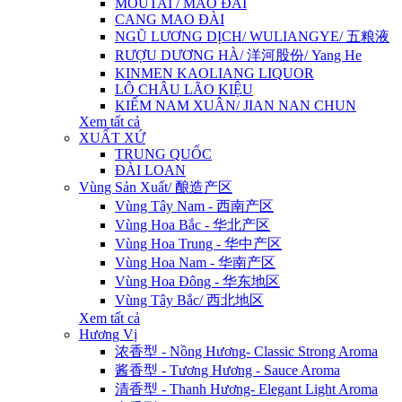
MOUTAI / MAO ĐÀI
CANG MAO ĐÀI
NGŨ LƯƠNG DỊCH/ WULIANGYE/ 五粮液
RƯỢU DƯƠNG HÀ/ 洋河股份/ Yang He
KINMEN KAOLIANG LIQUOR
LÔ CHÂU LÃO KIỆU
KIẾM NAM XUÂN/ JIAN NAN CHUN
Xem tất cả
XUẤT XỨ
TRUNG QUỐC
ĐÀI LOAN
Vùng Sản Xuất/ 酿造产区
Vùng Tây Nam - 西南产区
Vùng Hoa Bắc - 华北产区
Vùng Hoa Trung - 华中产区
Vùng Hoa Nam - 华南产区
Vùng Hoa Đông - 华东地区
Vùng Tây Bắc/ 西北地区
Xem tất cả
Hương Vị
浓香型 - Nồng Hương- Classic Strong Aroma
酱香型 - Tương Hương - Sauce Aroma
清香型 - Thanh Hương- Elegant Light Aroma