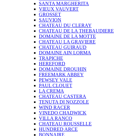
SANTA MARGHERITA
VIEUX VAUVERT
GROSSET
SAUVION
CHATEAU DU CLERAY
CHATEAU DE LA THEBAUDIERE
DOMAINE DE LA MOTTE
CHATEAU LA GRAVIERE
CHATEAU GUIRAUD
DOMAINE AIN LORMA
TRAPICHE
HEREFORD
DOMAINE DROUHIN
FREEMARK ABBEY
PEWSEY VALE
PAUL CLOUET
LA CREMA
CHATEAU CASTERA
TENUTA DI NOZZOLE
WIND RACER
VINEDO CHADWICK
VILLA RANCO
CHATEAU ROUSSELLE
HUNDRED ARCE
BONNAIRE