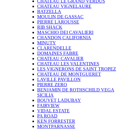
CHATEAU LE GRAND VERDUS
CHATEAU VIGNELAURE
BATZELLA
MOULIN DE GASSAC
PIERRE LAROUSSE
RIB SHACK
MASCHIO DEI CAVALIERI
CHANDON CALIFORNIA
MINUTY
CLARENDELLE
DOMAINES FABRE
CHATEAU CAVALIER
CHATEAU LES VALENTINES
LES VIGNERONS DE SAINT TROPEZ
CHATEAU DE MONTGUERET
LAVILLE PAVILLON
PIERRE ZERO
BENJAMIN DE ROTHSCHILD VEGA
SICILIA
BOUVET LADUBAY
FAIRVIEW
VIDAL ESTATE
PA ROAD
KEN FORRESTER
MONTPARNASSE