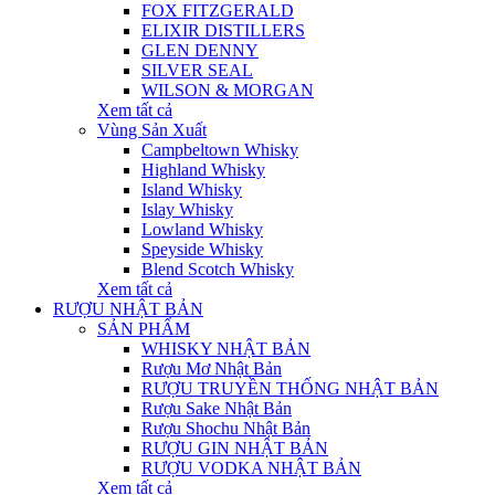
FOX FITZGERALD
ELIXIR DISTILLERS
GLEN DENNY
SILVER SEAL
WILSON & MORGAN
Xem tất cả
Vùng Sản Xuất
Campbeltown Whisky
Highland Whisky
Island Whisky
Islay Whisky
Lowland Whisky
Speyside Whisky
Blend Scotch Whisky
Xem tất cả
RƯỢU NHẬT BẢN
SẢN PHẨM
WHISKY NHẬT BẢN
Rượu Mơ Nhật Bản
RƯỢU TRUYỀN THỐNG NHẬT BẢN
Rượu Sake Nhật Bản
Rượu Shochu Nhật Bản
RƯỢU GIN NHẬT BẢN
RƯỢU VODKA NHẬT BẢN
Xem tất cả