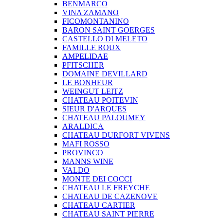
BENMARCO
VINA ZAMANO
FICOMONTANINO
BARON SAINT GOERGES
CASTELLO DI MELETO
FAMILLE ROUX
AMPELIDAE
PFITSCHER
DOMAINE DEVILLARD
LE BONHEUR
WEINGUT LEITZ
CHATEAU POITEVIN
SIEUR D'ARQUES
CHATEAU PALOUMEY
ARALDICA
CHATEAU DURFORT VIVENS
MAFI ROSSO
PROVINCO
MANNS WINE
VALDO
MONTE DEI COCCI
CHATEAU LE FREYCHE
CHATEAU DE CAZENOVE
CHATEAU CARTIER
CHATEAU SAINT PIERRE