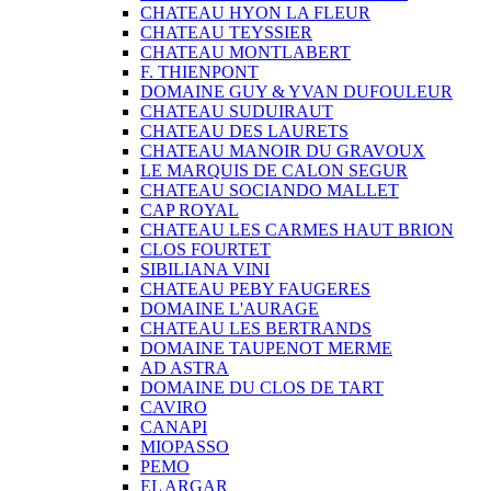
CHATEAU HYON LA FLEUR
CHATEAU TEYSSIER
CHATEAU MONTLABERT
F. THIENPONT
DOMAINE GUY & YVAN DUFOULEUR
CHATEAU SUDUIRAUT
CHATEAU DES LAURETS
CHATEAU MANOIR DU GRAVOUX
LE MARQUIS DE CALON SEGUR
CHATEAU SOCIANDO MALLET
CAP ROYAL
CHATEAU LES CARMES HAUT BRION
CLOS FOURTET
SIBILIANA VINI
CHATEAU PEBY FAUGERES
DOMAINE L'AURAGE
CHATEAU LES BERTRANDS
DOMAINE TAUPENOT MERME
AD ASTRA
DOMAINE DU CLOS DE TART
CAVIRO
CANAPI
MIOPASSO
PEMO
EL ARGAR