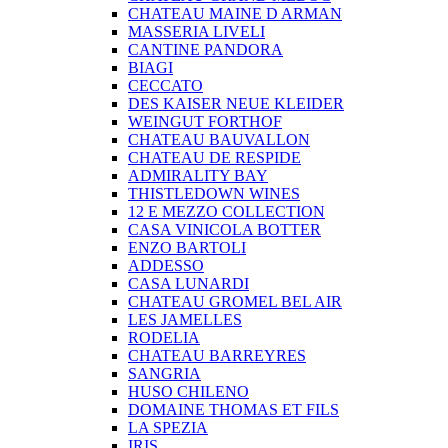
CHATEAU MAINE D ARMAN
MASSERIA LIVELI
CANTINE PANDORA
BIAGI
CECCATO
DES KAISER NEUE KLEIDER
WEINGUT FORTHOF
CHATEAU BAUVALLON
CHATEAU DE RESPIDE
ADMIRALITY BAY
THISTLEDOWN WINES
12 E MEZZO COLLECTION
CASA VINICOLA BOTTER
ENZO BARTOLI
ADDESSO
CASA LUNARDI
CHATEAU GROMEL BEL AIR
LES JAMELLES
RODELIA
CHATEAU BARREYRES
SANGRIA
HUSO CHILENO
DOMAINE THOMAS ET FILS
LA SPEZIA
IRIS