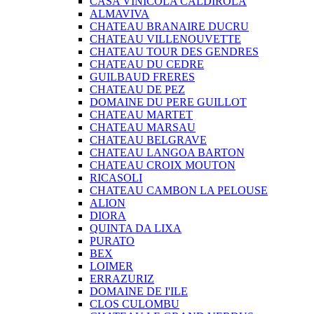
CASA VINICOLA CALDIROLA
ALMAVIVA
CHATEAU BRANAIRE DUCRU
CHATEAU VILLENOUVETTE
CHATEAU TOUR DES GENDRES
CHATEAU DU CEDRE
GUILBAUD FRERES
CHATEAU DE PEZ
DOMAINE DU PERE GUILLOT
CHATEAU MARTET
CHATEAU MARSAU
CHATEAU BELGRAVE
CHATEAU LANGOA BARTON
CHATEAU CROIX MOUTON
RICASOLI
CHATEAU CAMBON LA PELOUSE
ALION
DIORA
QUINTA DA LIXA
PURATO
BEX
LOIMER
ERRAZURIZ
DOMAINE DE I'ILE
CLOS CULOMBU