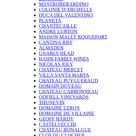
MASTROBERARDINO
COLONIE D'ARCHELLE
DUCA DEL VALENTINO
PLANETA
CHANTECAILLE
ANDRE LURTON
MAISON MALET ROQUEFORT
CANTINA RIFF
ALMADEN
GNARLY HEAD
HAHN FAMILY WINES
NICOLAS JOLY
CHATEAU MERLET
VILLA SANTA MARTA
CHATEAU PUYGUERAUD
DOMAIN DUVEAU
CHATEAU CARBONNEAU
ODFIELL VINEYARDS
THUNEVIN
DOMAINE LEROY
DOMAINE DE VILLAINE
GEOFF HARDY
CASTELVECCHI
CHATEAU BONALGUE
CLOS DU CLOCHER