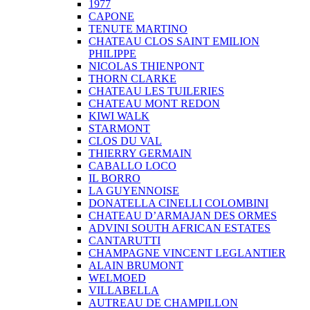
1977
CAPONE
TENUTE MARTINO
CHATEAU CLOS SAINT EMILION
PHILIPPE
NICOLAS THIENPONT
THORN CLARKE
CHATEAU LES TUILERIES
CHATEAU MONT REDON
KIWI WALK
STARMONT
CLOS DU VAL
THIERRY GERMAIN
CABALLO LOCO
IL BORRO
LA GUYENNOISE
DONATELLA CINELLI COLOMBINI
CHATEAU D’ARMAJAN DES ORMES
ADVINI SOUTH AFRICAN ESTATES
CANTARUTTI
CHAMPAGNE VINCENT LEGLANTIER
ALAIN BRUMONT
WELMOED
VILLABELLA
AUTREAU DE CHAMPILLON