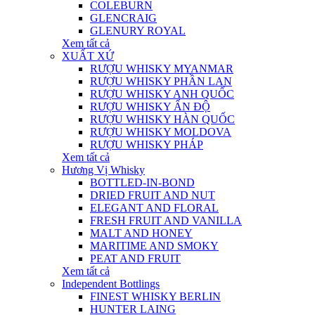
COLEBURN
GLENCRAIG
GLENURY ROYAL
Xem tất cả
XUẤT XỨ
RƯỢU WHISKY MYANMAR
RƯỢU WHISKY PHẦN LAN
RƯỢU WHISKY ANH QUỐC
RƯỢU WHISKY ẤN ĐỘ
RƯỢU WHISKY HÀN QUỐC
RƯỢU WHISKY MOLDOVA
RƯỢU WHISKY PHÁP
Xem tất cả
Hương Vị Whisky
BOTTLED-IN-BOND
DRIED FRUIT AND NUT
ELEGANT AND FLORAL
FRESH FRUIT AND VANILLA
MALT AND HONEY
MARITIME AND SMOKY
PEAT AND FRUIT
Xem tất cả
Independent Bottlings
FINEST WHISKY BERLIN
HUNTER LAING