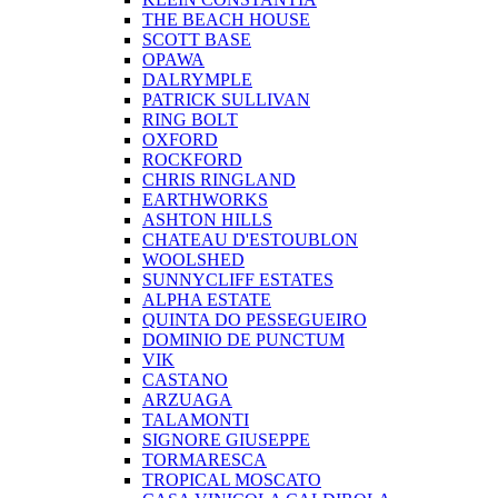
THE BEACH HOUSE
SCOTT BASE
OPAWA
DALRYMPLE
PATRICK SULLIVAN
RING BOLT
OXFORD
ROCKFORD
CHRIS RINGLAND
EARTHWORKS
ASHTON HILLS
CHATEAU D'ESTOUBLON
WOOLSHED
SUNNYCLIFF ESTATES
ALPHA ESTATE
QUINTA DO PESSEGUEIRO
DOMINIO DE PUNCTUM
VIK
CASTANO
ARZUAGA
TALAMONTI
SIGNORE GIUSEPPE
TORMARESCA
TROPICAL MOSCATO