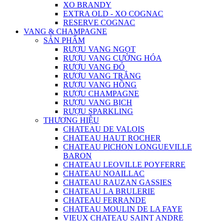
XO BRANDY
EXTRA OLD - XO COGNAC
RESERVE COGNAC
VANG & CHAMPAGNE
SẢN PHẨM
RƯỢU VANG NGỌT
RƯỢU VANG CƯỜNG HÓA
RƯỢU VANG ĐỎ
RƯỢU VANG TRẮNG
RƯỢU VANG HỒNG
RƯỢU CHAMPAGNE
RƯỢU VANG BỊCH
RƯỢU SPARKLING
THƯƠNG HIỆU
CHATEAU DE VALOIS
CHATEAU HAUT ROCHER
CHATEAU PICHON LONGUEVILLE
BARON
CHATEAU LEOVILLE POYFERRE
CHATEAU NOAILLAC
CHATEAU RAUZAN GASSIES
CHATEAU LA BRULERIE
CHATEAU FERRANDE
CHATEAU MOULIN DE LA FAYE
VIEUX CHATEAU SAINT ANDRE