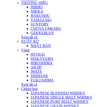
THƯƠNG HIỆU
HIBIKI
NIKKA
HAKUSHU
YAMAZAKI
SUNTORY
CHOYA UMESHU
GEKKEIKAN
Xem tất cả
XUẤT XỨ
NHẬT BẢN
Vùng
HYOGO
WAKAYAMA
HIROSHIMA
AICHI
IWATE
SHIMANE
FUKUSHIMA
Xem tất cả
Chủng loại
JAPANESE BLENDED WHISKY
JAPANESE SINGLE MALT WHISKY
JAPANESE PURE MALT WHISKY
JAPANESE GRAIN WHISKY