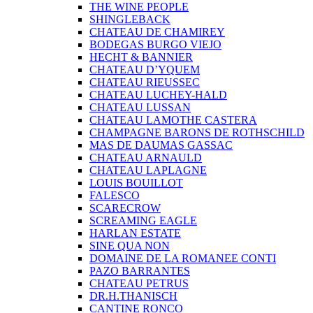
THE WINE PEOPLE
SHINGLEBACK
CHATEAU DE CHAMIREY
BODEGAS BURGO VIEJO
HECHT & BANNIER
CHATEAU D’YQUEM
CHATEAU RIEUSSEC
CHATEAU LUCHEY-HALD
CHATEAU LUSSAN
CHATEAU LAMOTHE CASTERA
CHAMPAGNE BARONS DE ROTHSCHILD
MAS DE DAUMAS GASSAC
CHATEAU ARNAULD
CHATEAU LAPLAGNE
LOUIS BOUILLOT
FALESCO
SCARECROW
SCREAMING EAGLE
HARLAN ESTATE
SINE QUA NON
DOMAINE DE LA ROMANEE CONTI
PAZO BARRANTES
CHATEAU PETRUS
DR.H.THANISCH
CANTINE RONCO