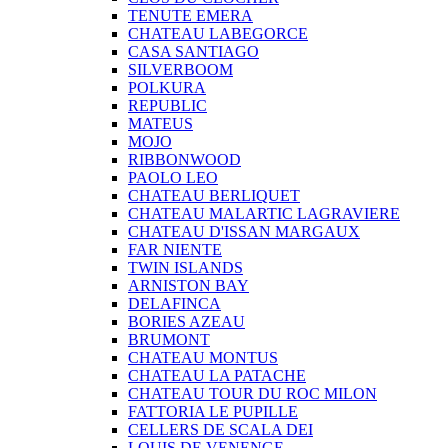
TENUTE EMERA
CHATEAU LABEGORCE
CASA SANTIAGO
SILVERBOOM
POLKURA
REPUBLIC
MATEUS
MOJO
RIBBONWOOD
PAOLO LEO
CHATEAU BERLIQUET
CHATEAU MALARTIC LAGRAVIERE
CHATEAU D'ISSAN MARGAUX
FAR NIENTE
TWIN ISLANDS
ARNISTON BAY
DELAFINCA
BORIES AZEAU
BRUMONT
CHATEAU MONTUS
CHATEAU LA PATACHE
CHATEAU TOUR DU ROC MILON
FATTORIA LE PUPILLE
CELLERS DE SCALA DEI
LOUIS DE VENENGE