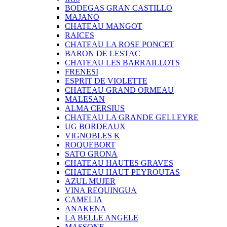
BODEGAS GRAN CASTILLO
MAJANO
CHATEAU MANGOT
RAICES
CHATEAU LA ROSE PONCET
BARON DE LESTAC
CHATEAU LES BARRAILLOTS
FRENESI
ESPRIT DE VIOLETTE
CHATEAU GRAND ORMEAU
MALESAN
ALMA CERSIUS
CHATEAU LA GRANDE GELLEYRE
UG BORDEAUX
VIGNOBLES K
ROQUEBORT
SATO GRONA
CHATEAU HAUTES GRAVES
CHATEAU HAUT PEYROUTAS
AZUL MUJER
VINA REQUINGUA
CAMELIA
ANAKENA
LA BELLE ANGELE
MASSONE