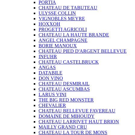
PORTIA
CHATEAU DE TABUTEAU
ULYSSE COLLIN
VIGNOBLES MEYRE
HOXXOH
PROGETTI AGRICOLI
CHATEAU LA HAUTE BRANDE
ANGEL CHAMPAGNE
BORIE MANOUX
CHATEAU PIED D'ARGENT BELLEVUE
INFUHR
CHATEAU CASTELBRUCK
ANGAS
DATABILE
DON VINO
CHATEAU DESMIRAIL
CHATEAU ASCUMBAS
LARUS VINI
THE BIG RED MONSTER
CHEVALIER
CHATEAU BELLEVUE FAVEREAU
DOMAINE DE MIHOUDY
CHATEAU LARRIVET HAUT BRION
MAILLY GRAND CRU
CHATEAU LA TOUR DE MONS