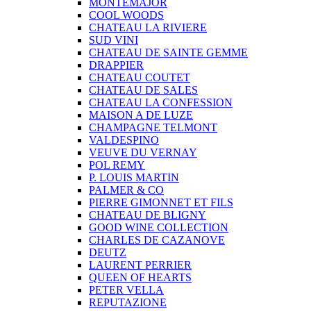
MONTEMAJOR
COOL WOODS
CHATEAU LA RIVIERE
SUD VINI
CHATEAU DE SAINTE GEMME
DRAPPIER
CHATEAU COUTET
CHATEAU DE SALES
CHATEAU LA CONFESSION
MAISON A DE LUZE
CHAMPAGNE TELMONT
VALDESPINO
VEUVE DU VERNAY
POL REMY
P. LOUIS MARTIN
PALMER & CO
PIERRE GIMONNET ET FILS
CHATEAU DE BLIGNY
GOOD WINE COLLECTION
CHARLES DE CAZANOVE
DEUTZ
LAURENT PERRIER
QUEEN OF HEARTS
PETER VELLA
REPUTAZIONE