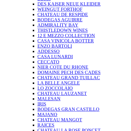
DES KAISER NEUE KLEIDER
WEINGUT FORTHOF
CHATEAU DE RESPIDE
BODEGAS AGUIRRE
ADMIRALITY BAY
THISTLEDOWN WINES
12 E MEZZO COLLECTION
CASA VINICOLA BOTTER
ENZO BARTOLI
ADDESSO
CASA LUNARDI
CECCATO
NIER COTE DU RHONE
DOMAINE PECH DES CADES
CHATEAU GRAND TUILLAC
LA BELLE ANGELE
LO ZOCCOLAIO
CHATEAU LAUZANET
MALESAN
IRIS
BODEGAS GRAN CASTILLO
MAJANO
CHATEAU MANGOT
RAICES
CHATEAU LA ROSE PONCET