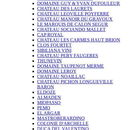
DOMAINE GUY & YVAN DUFOULEUR
CHATEAU DES LAURETS
CHATEAU LEOVILLE POYFERRE
CHATEAU MANOIR DU GRAVOUX
LE MARQUIS DE CALON SEGUR
CHATEAU SOCIANDO MALLET
CAP ROYAL
CHATEAU LES CARMES HAUT BRION
CLOS FOURTET
SIBILIANA VINI
CHATEAU PEBY FAUGERES
THUNEVIN
DOMAINE TAUPENOT MERME
DOMAINE LEROY
CHATEAU NOAILLAC
CHATEAU PICHON LONGUEVILLE
BARON
ELDOZE
ALMADEN
MIOPASSO
PEMO
EL ARGAR
MASTROBERARDINO
COLONIE D'ARCHELLE
DUCA DEL VALENTINO