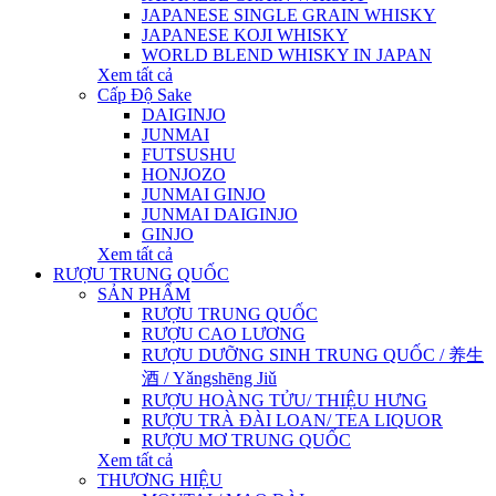
JAPANESE SINGLE GRAIN WHISKY
JAPANESE KOJI WHISKY
WORLD BLEND WHISKY IN JAPAN
Xem tất cả
Cấp Độ Sake
DAIGINJO
JUNMAI
FUTSUSHU
HONJOZO
JUNMAI GINJO
JUNMAI DAIGINJO
GINJO
Xem tất cả
RƯỢU TRUNG QUỐC
SẢN PHẨM
RƯỢU TRUNG QUỐC
RƯỢU CAO LƯƠNG
RƯỢU DƯỠNG SINH TRUNG QUỐC / 养生
酒 / Yǎngshēng Jiǔ
RƯỢU HOÀNG TỬU/ THIỆU HƯNG
RƯỢU TRÀ ĐÀI LOAN/ TEA LIQUOR
RƯỢU MƠ TRUNG QUỐC
Xem tất cả
THƯƠNG HIỆU