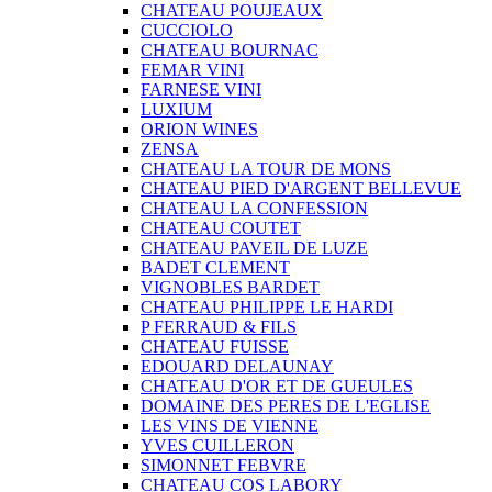
CHATEAU POUJEAUX
CUCCIOLO
CHATEAU BOURNAC
FEMAR VINI
FARNESE VINI
LUXIUM
ORION WINES
ZENSA
CHATEAU LA TOUR DE MONS
CHATEAU PIED D'ARGENT BELLEVUE
CHATEAU LA CONFESSION
CHATEAU COUTET
CHATEAU PAVEIL DE LUZE
BADET CLEMENT
VIGNOBLES BARDET
CHATEAU PHILIPPE LE HARDI
P FERRAUD & FILS
CHATEAU FUISSE
EDOUARD DELAUNAY
CHATEAU D'OR ET DE GUEULES
DOMAINE DES PERES DE L'EGLISE
LES VINS DE VIENNE
YVES CUILLERON
SIMONNET FEBVRE
CHATEAU COS LABORY