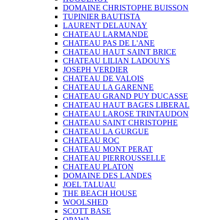
DOMAINE CHRISTOPHE BUISSON
TUPINIER BAUTISTA
LAURENT DELAUNAY
CHATEAU LARMANDE
CHATEAU PAS DE L'ANE
CHATEAU HAUT SAINT BRICE
CHATEAU LILIAN LADOUYS
JOSEPH VERDIER
CHATEAU DE VALOIS
CHATEAU LA GARENNE
CHATEAU GRAND PUY DUCASSE
CHATEAU HAUT BAGES LIBERAL
CHATEAU LAROSE TRINTAUDON
CHATEAU SAINT CHRISTOPHE
CHATEAU LA GURGUE
CHATEAU ROC
CHATEAU MONT PERAT
CHATEAU PIERROUSSELLE
CHATEAU PLATON
DOMAINE DES LANDES
JOEL TALUAU
THE BEACH HOUSE
WOOLSHED
SCOTT BASE
OPAWA