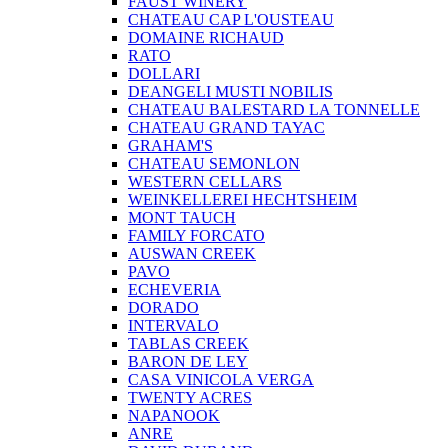
FAUST WINERY
CHATEAU CAP L'OUSTEAU
DOMAINE RICHAUD
RATO
DOLLARI
DEANGELI MUSTI NOBILIS
CHATEAU BALESTARD LA TONNELLE
CHATEAU GRAND TAYAC
GRAHAM'S
CHATEAU SEMONLON
WESTERN CELLARS
WEINKELLEREI HECHTSHEIM
MONT TAUCH
FAMILY FORCATO
AUSWAN CREEK
PAVO
ECHEVERIA
DORADO
INTERVALO
TABLAS CREEK
BARON DE LEY
CASA VINICOLA VERGA
TWENTY ACRES
NAPANOOK
ANRE