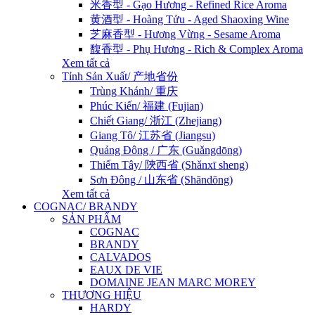
米香型 - Gạo Hương - Refined Rice Aroma
黄酒型 - Hoàng Tửu - Aged Shaoxing Wine
芝麻香型 - Hương Vừng - Sesame Aroma
馥香型 - Phụ Hương - Rich & Complex Aroma
Xem tất cả
Tỉnh Sản Xuất/ 产地省份
Trùng Khánh/ 重庆
Phúc Kiến/ 福建 (Fujian)
Chiết Giang/ 浙江 (Zhejiang)
Giang Tô/ 江苏省 (Jiangsu)
Quảng Đông / 广东 (Guǎngdōng)
Thiểm Tây/ 陝西省 (Shǎnxī sheng)
Sơn Đông / 山东省 (Shāndōng)
Xem tất cả
COGNAC/ BRANDY
SẢN PHẨM
COGNAC
BRANDY
CALVADOS
EAUX DE VIE
DOMAINE JEAN MARC MOREY
THƯƠNG HIỆU
HARDY