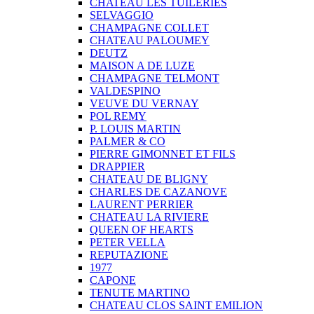
CHATEAU LES TUILERIES
SELVAGGIO
CHAMPAGNE COLLET
CHATEAU PALOUMEY
DEUTZ
MAISON A DE LUZE
CHAMPAGNE TELMONT
VALDESPINO
VEUVE DU VERNAY
POL REMY
P. LOUIS MARTIN
PALMER & CO
PIERRE GIMONNET ET FILS
DRAPPIER
CHATEAU DE BLIGNY
CHARLES DE CAZANOVE
LAURENT PERRIER
CHATEAU LA RIVIERE
QUEEN OF HEARTS
PETER VELLA
REPUTAZIONE
1977
CAPONE
TENUTE MARTINO
CHATEAU CLOS SAINT EMILION