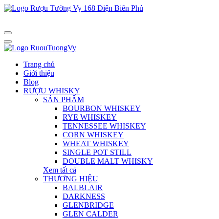
Trang chủ
Giới thiệu
Blog
RƯỢU WHISKY
SẢN PHẨM
BOURBON WHISKEY
RYE WHISKEY
TENNESSEE WHISKEY
CORN WHISKEY
WHEAT WHISKEY
SINGLE POT STILL
DOUBLE MALT WHISKY
Xem tất cả
THƯƠNG HIỆU
BALBLAIR
DARKNESS
GLENBRIDGE
GLEN CALDER