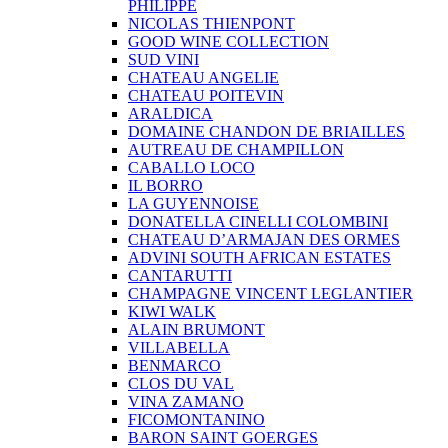
PHILIPPE
NICOLAS THIENPONT
GOOD WINE COLLECTION
SUD VINI
CHATEAU ANGELIE
CHATEAU POITEVIN
ARALDICA
DOMAINE CHANDON DE BRIAILLES
AUTREAU DE CHAMPILLON
CABALLO LOCO
IL BORRO
LA GUYENNOISE
DONATELLA CINELLI COLOMBINI
CHATEAU D’ARMAJAN DES ORMES
ADVINI SOUTH AFRICAN ESTATES
CANTARUTTI
CHAMPAGNE VINCENT LEGLANTIER
KIWI WALK
ALAIN BRUMONT
VILLABELLA
BENMARCO
CLOS DU VAL
VINA ZAMANO
FICOMONTANINO
BARON SAINT GOERGES