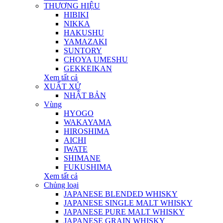
THƯƠNG HIỆU
HIBIKI
NIKKA
HAKUSHU
YAMAZAKI
SUNTORY
CHOYA UMESHU
GEKKEIKAN
Xem tất cả
XUẤT XỨ
NHẬT BẢN
Vùng
HYOGO
WAKAYAMA
HIROSHIMA
AICHI
IWATE
SHIMANE
FUKUSHIMA
Xem tất cả
Chủng loại
JAPANESE BLENDED WHISKY
JAPANESE SINGLE MALT WHISKY
JAPANESE PURE MALT WHISKY
JAPANESE GRAIN WHISKY