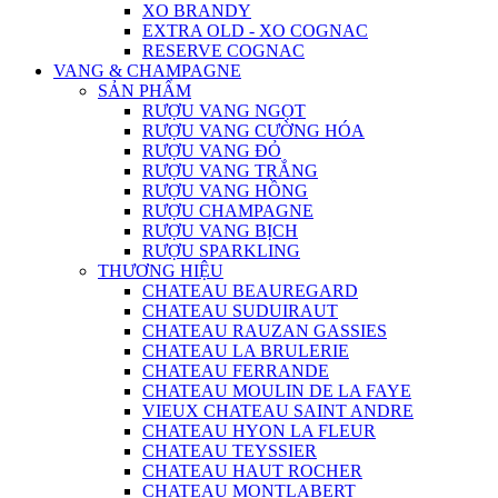
XO BRANDY
EXTRA OLD - XO COGNAC
RESERVE COGNAC
VANG & CHAMPAGNE
SẢN PHẨM
RƯỢU VANG NGỌT
RƯỢU VANG CƯỜNG HÓA
RƯỢU VANG ĐỎ
RƯỢU VANG TRẮNG
RƯỢU VANG HỒNG
RƯỢU CHAMPAGNE
RƯỢU VANG BỊCH
RƯỢU SPARKLING
THƯƠNG HIỆU
CHATEAU BEAUREGARD
CHATEAU SUDUIRAUT
CHATEAU RAUZAN GASSIES
CHATEAU LA BRULERIE
CHATEAU FERRANDE
CHATEAU MOULIN DE LA FAYE
VIEUX CHATEAU SAINT ANDRE
CHATEAU HYON LA FLEUR
CHATEAU TEYSSIER
CHATEAU HAUT ROCHER
CHATEAU MONTLABERT