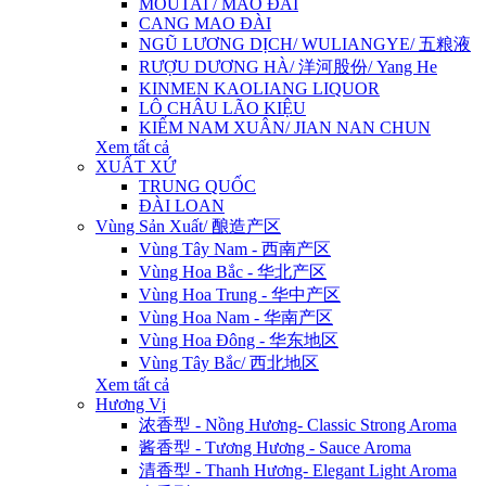
MOUTAI / MAO ĐÀI
CANG MAO ĐÀI
NGŨ LƯƠNG DỊCH/ WULIANGYE/ 五粮液
RƯỢU DƯƠNG HÀ/ 洋河股份/ Yang He
KINMEN KAOLIANG LIQUOR
LÔ CHÂU LÃO KIỆU
KIẾM NAM XUÂN/ JIAN NAN CHUN
Xem tất cả
XUẤT XỨ
TRUNG QUỐC
ĐÀI LOAN
Vùng Sản Xuất/ 酿造产区
Vùng Tây Nam - 西南产区
Vùng Hoa Bắc - 华北产区
Vùng Hoa Trung - 华中产区
Vùng Hoa Nam - 华南产区
Vùng Hoa Đông - 华东地区
Vùng Tây Bắc/ 西北地区
Xem tất cả
Hương Vị
浓香型 - Nồng Hương- Classic Strong Aroma
酱香型 - Tương Hương - Sauce Aroma
清香型 - Thanh Hương- Elegant Light Aroma