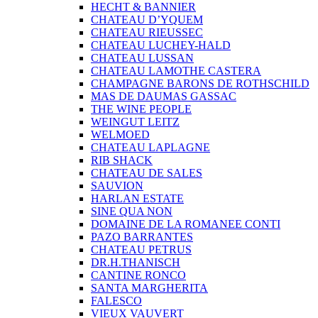
HECHT & BANNIER
CHATEAU D’YQUEM
CHATEAU RIEUSSEC
CHATEAU LUCHEY-HALD
CHATEAU LUSSAN
CHATEAU LAMOTHE CASTERA
CHAMPAGNE BARONS DE ROTHSCHILD
MAS DE DAUMAS GASSAC
THE WINE PEOPLE
WEINGUT LEITZ
WELMOED
CHATEAU LAPLAGNE
RIB SHACK
CHATEAU DE SALES
SAUVION
HARLAN ESTATE
SINE QUA NON
DOMAINE DE LA ROMANEE CONTI
PAZO BARRANTES
CHATEAU PETRUS
DR.H.THANISCH
CANTINE RONCO
SANTA MARGHERITA
FALESCO
VIEUX VAUVERT