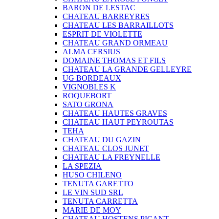
BARON DE LESTAC
CHATEAU BARREYRES
CHATEAU LES BARRAILLOTS
ESPRIT DE VIOLETTE
CHATEAU GRAND ORMEAU
ALMA CERSIUS
DOMAINE THOMAS ET FILS
CHATEAU LA GRANDE GELLEYRE
UG BORDEAUX
VIGNOBLES K
ROQUEBORT
SATO GRONA
CHATEAU HAUTES GRAVES
CHATEAU HAUT PEYROUTAS
TEHA
CHATEAU DU GAZIN
CHATEAU CLOS JUNET
CHATEAU LA FREYNELLE
LA SPEZIA
HUSO CHILENO
TENUTA GARETTO
LE VIN SUD SRL
TENUTA CARRETTA
MARIE DE MOY
CHATEAU HOSTENS PICANT