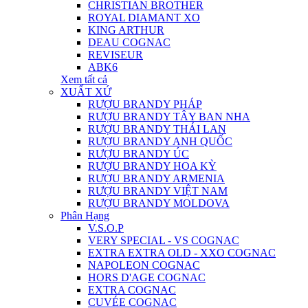
CHRISTIAN BROTHER
ROYAL DIAMANT XO
KING ARTHUR
DEAU COGNAC
REVISEUR
ABK6
Xem tất cả
XUẤT XỨ
RƯỢU BRANDY PHÁP
RƯỢU BRANDY TÂY BAN NHA
RƯỢU BRANDY THÁI LAN
RƯỢU BRANDY ANH QUỐC
RƯỢU BRANDY ÚC
RƯỢU BRANDY HOA KỲ
RƯỢU BRANDY ARMENIA
RƯỢU BRANDY VIỆT NAM
RƯỢU BRANDY MOLDOVA
Phân Hạng
V.S.O.P
VERY SPECIAL - VS COGNAC
EXTRA EXTRA OLD - XXO COGNAC
NAPOLEON COGNAC
HORS D'AGE COGNAC
EXTRA COGNAC
CUVÉE COGNAC