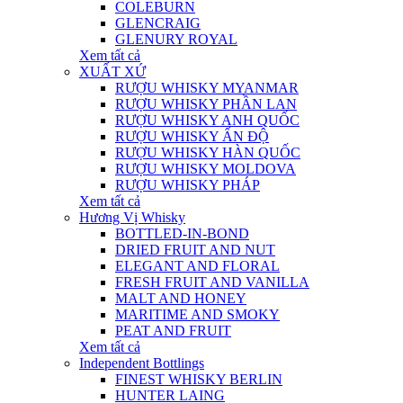
COLEBURN
GLENCRAIG
GLENURY ROYAL
Xem tất cả
XUẤT XỨ
RƯỢU WHISKY MYANMAR
RƯỢU WHISKY PHẦN LAN
RƯỢU WHISKY ANH QUỐC
RƯỢU WHISKY ẤN ĐỘ
RƯỢU WHISKY HÀN QUỐC
RƯỢU WHISKY MOLDOVA
RƯỢU WHISKY PHÁP
Xem tất cả
Hương Vị Whisky
BOTTLED-IN-BOND
DRIED FRUIT AND NUT
ELEGANT AND FLORAL
FRESH FRUIT AND VANILLA
MALT AND HONEY
MARITIME AND SMOKY
PEAT AND FRUIT
Xem tất cả
Independent Bottlings
FINEST WHISKY BERLIN
HUNTER LAING