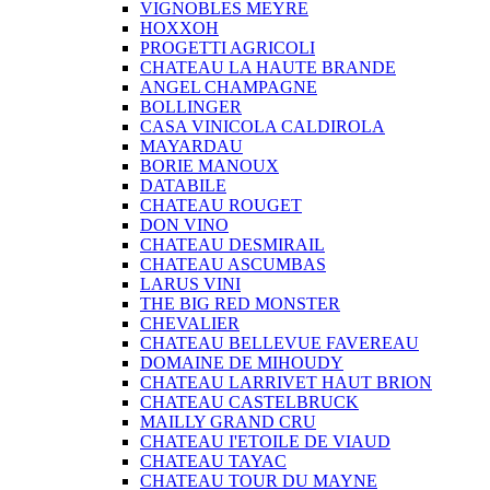
VIGNOBLES MEYRE
HOXXOH
PROGETTI AGRICOLI
CHATEAU LA HAUTE BRANDE
ANGEL CHAMPAGNE
BOLLINGER
CASA VINICOLA CALDIROLA
MAYARDAU
BORIE MANOUX
DATABILE
CHATEAU ROUGET
DON VINO
CHATEAU DESMIRAIL
CHATEAU ASCUMBAS
LARUS VINI
THE BIG RED MONSTER
CHEVALIER
CHATEAU BELLEVUE FAVEREAU
DOMAINE DE MIHOUDY
CHATEAU LARRIVET HAUT BRION
CHATEAU CASTELBRUCK
MAILLY GRAND CRU
CHATEAU I'ETOILE DE VIAUD
CHATEAU TAYAC
CHATEAU TOUR DU MAYNE