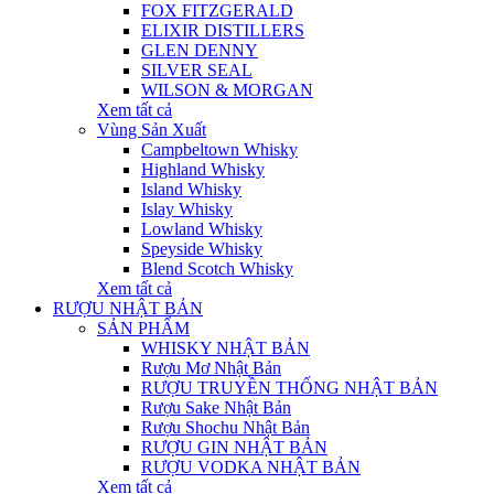
FOX FITZGERALD
ELIXIR DISTILLERS
GLEN DENNY
SILVER SEAL
WILSON & MORGAN
Xem tất cả
Vùng Sản Xuất
Campbeltown Whisky
Highland Whisky
Island Whisky
Islay Whisky
Lowland Whisky
Speyside Whisky
Blend Scotch Whisky
Xem tất cả
RƯỢU NHẬT BẢN
SẢN PHẨM
WHISKY NHẬT BẢN
Rượu Mơ Nhật Bản
RƯỢU TRUYỀN THỐNG NHẬT BẢN
Rượu Sake Nhật Bản
Rượu Shochu Nhật Bản
RƯỢU GIN NHẬT BẢN
RƯỢU VODKA NHẬT BẢN
Xem tất cả