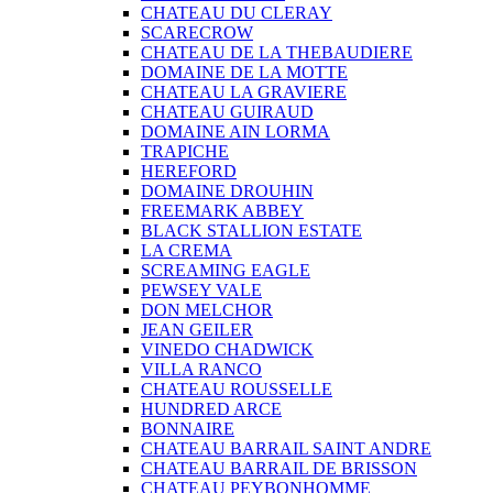
CHATEAU DU CLERAY
SCARECROW
CHATEAU DE LA THEBAUDIERE
DOMAINE DE LA MOTTE
CHATEAU LA GRAVIERE
CHATEAU GUIRAUD
DOMAINE AIN LORMA
TRAPICHE
HEREFORD
DOMAINE DROUHIN
FREEMARK ABBEY
BLACK STALLION ESTATE
LA CREMA
SCREAMING EAGLE
PEWSEY VALE
DON MELCHOR
JEAN GEILER
VINEDO CHADWICK
VILLA RANCO
CHATEAU ROUSSELLE
HUNDRED ARCE
BONNAIRE
CHATEAU BARRAIL SAINT ANDRE
CHATEAU BARRAIL DE BRISSON
CHATEAU PEYBONHOMME