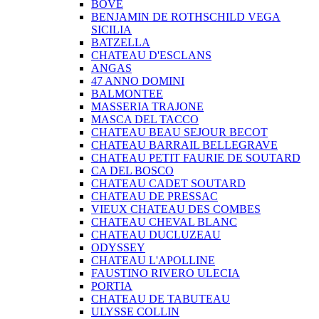
BOVE
BENJAMIN DE ROTHSCHILD VEGA
SICILIA
BATZELLA
CHATEAU D'ESCLANS
ANGAS
47 ANNO DOMINI
BALMONTEE
MASSERIA TRAJONE
MASCA DEL TACCO
CHATEAU BEAU SEJOUR BECOT
CHATEAU BARRAIL BELLEGRAVE
CHATEAU PETIT FAURIE DE SOUTARD
CA DEL BOSCO
CHATEAU CADET SOUTARD
CHATEAU DE PRESSAC
VIEUX CHATEAU DES COMBES
CHATEAU CHEVAL BLANC
CHATEAU DUCLUZEAU
ODYSSEY
CHATEAU L'APOLLINE
FAUSTINO RIVERO ULECIA
PORTIA
CHATEAU DE TABUTEAU
ULYSSE COLLIN