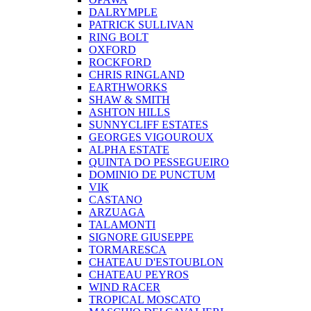
DALRYMPLE
PATRICK SULLIVAN
RING BOLT
OXFORD
ROCKFORD
CHRIS RINGLAND
EARTHWORKS
SHAW & SMITH
ASHTON HILLS
SUNNYCLIFF ESTATES
GEORGES VIGOUROUX
ALPHA ESTATE
QUINTA DO PESSEGUEIRO
DOMINIO DE PUNCTUM
VIK
CASTANO
ARZUAGA
TALAMONTI
SIGNORE GIUSEPPE
TORMARESCA
CHATEAU D'ESTOUBLON
CHATEAU PEYROS
WIND RACER
TROPICAL MOSCATO