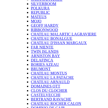
SILVERBOOM
POLKURA
REPUBLIC
MATEUS
MOJO
GEOFF HARDY
RIBBONWOOD
CHATEAU MALARTIC LAGRAVIERE
CHATEAU BONALGUE
CHATEAU D'ISSAN MARGAUX
FAR NIENTE
TWIN ISLANDS
ARNISTON BAY
DELAFINCA
BORIES AZEAU
BRUMONT
CHATEAU MONTUS
CHATEAU LA PATACHE
CHATEAU ARNAULD
DOMAINES OTT
CLOS DU CLOCHER
CASTELVECCHI
BERTRAND RAVACHE
CHATEAU ROCHER CALON
DOMINIO DE CAIR