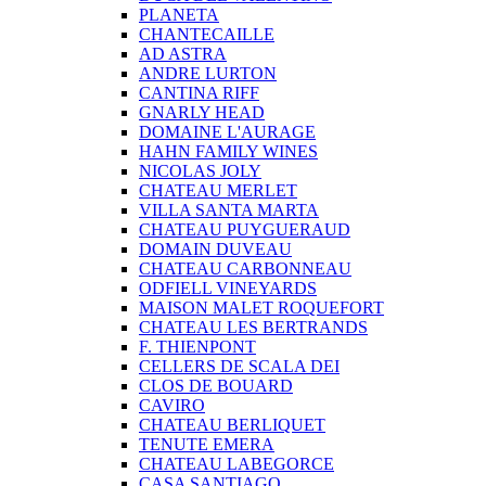
PLANETA
CHANTECAILLE
AD ASTRA
ANDRE LURTON
CANTINA RIFF
GNARLY HEAD
DOMAINE L'AURAGE
HAHN FAMILY WINES
NICOLAS JOLY
CHATEAU MERLET
VILLA SANTA MARTA
CHATEAU PUYGUERAUD
DOMAIN DUVEAU
CHATEAU CARBONNEAU
ODFIELL VINEYARDS
MAISON MALET ROQUEFORT
CHATEAU LES BERTRANDS
F. THIENPONT
CELLERS DE SCALA DEI
CLOS DE BOUARD
CAVIRO
CHATEAU BERLIQUET
TENUTE EMERA
CHATEAU LABEGORCE
CASA SANTIAGO