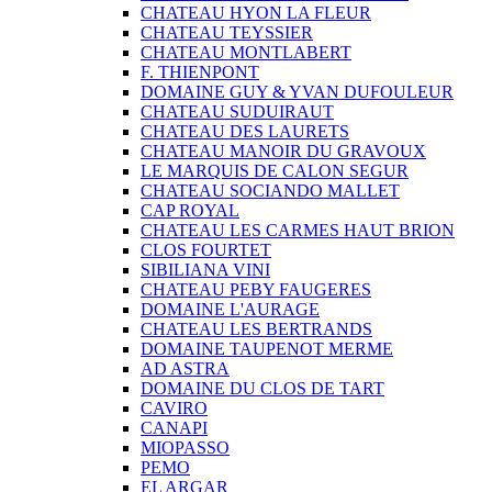
CHATEAU HYON LA FLEUR
CHATEAU TEYSSIER
CHATEAU MONTLABERT
F. THIENPONT
DOMAINE GUY & YVAN DUFOULEUR
CHATEAU SUDUIRAUT
CHATEAU DES LAURETS
CHATEAU MANOIR DU GRAVOUX
LE MARQUIS DE CALON SEGUR
CHATEAU SOCIANDO MALLET
CAP ROYAL
CHATEAU LES CARMES HAUT BRION
CLOS FOURTET
SIBILIANA VINI
CHATEAU PEBY FAUGERES
DOMAINE L'AURAGE
CHATEAU LES BERTRANDS
DOMAINE TAUPENOT MERME
AD ASTRA
DOMAINE DU CLOS DE TART
CAVIRO
CANAPI
MIOPASSO
PEMO
EL ARGAR