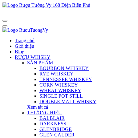
Trang chủ
Giới thiệu
Blog
RƯỢU WHISKY
SẢN PHẨM
BOURBON WHISKEY
RYE WHISKEY
TENNESSEE WHISKEY
CORN WHISKEY
WHEAT WHISKEY
SINGLE POT STILL
DOUBLE MALT WHISKY
Xem tất cả
THƯƠNG HIỆU
BALBLAIR
DARKNESS
GLENBRIDGE
GLEN CALDER