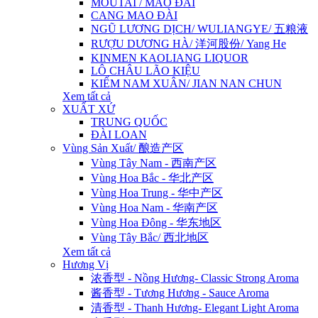
MOUTAI / MAO ĐÀI
CANG MAO ĐÀI
NGŨ LƯƠNG DỊCH/ WULIANGYE/ 五粮液
RƯỢU DƯƠNG HÀ/ 洋河股份/ Yang He
KINMEN KAOLIANG LIQUOR
LÔ CHÂU LÃO KIỆU
KIẾM NAM XUÂN/ JIAN NAN CHUN
Xem tất cả
XUẤT XỨ
TRUNG QUỐC
ĐÀI LOAN
Vùng Sản Xuất/ 酿造产区
Vùng Tây Nam - 西南产区
Vùng Hoa Bắc - 华北产区
Vùng Hoa Trung - 华中产区
Vùng Hoa Nam - 华南产区
Vùng Hoa Đông - 华东地区
Vùng Tây Bắc/ 西北地区
Xem tất cả
Hương Vị
浓香型 - Nồng Hương- Classic Strong Aroma
酱香型 - Tương Hương - Sauce Aroma
清香型 - Thanh Hương- Elegant Light Aroma