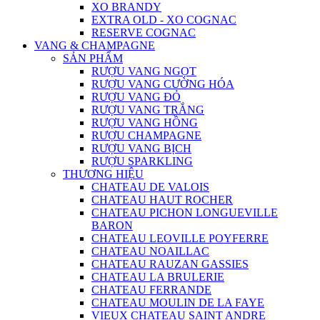
XO BRANDY
EXTRA OLD - XO COGNAC
RESERVE COGNAC
VANG & CHAMPAGNE
SẢN PHẨM
RƯỢU VANG NGỌT
RƯỢU VANG CƯỜNG HÓA
RƯỢU VANG ĐỎ
RƯỢU VANG TRẮNG
RƯỢU VANG HỒNG
RƯỢU CHAMPAGNE
RƯỢU VANG BỊCH
RƯỢU SPARKLING
THƯƠNG HIỆU
CHATEAU DE VALOIS
CHATEAU HAUT ROCHER
CHATEAU PICHON LONGUEVILLE
BARON
CHATEAU LEOVILLE POYFERRE
CHATEAU NOAILLAC
CHATEAU RAUZAN GASSIES
CHATEAU LA BRULERIE
CHATEAU FERRANDE
CHATEAU MOULIN DE LA FAYE
VIEUX CHATEAU SAINT ANDRE