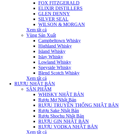
FOX FITZGERALD
ELIXIR DISTILLERS
GLEN DENNY
SILVER SEAL
WILSON & MORGAN
Xem tất cả
Vùng Sản Xuất
Campbeltown Whisky
Highland Whisky
Island Whisky
Islay Whisky
Lowland Whisky
Speyside Whisky
Blend Scotch Whisky
Xem tất cả
RƯỢU NHẬT BẢN
SẢN PHẨM
WHISKY NHẬT BẢN
Rượu Mơ Nhật Bản
RƯỢU TRUYỀN THỐNG NHẬT BẢN
Rượu Sake Nhật Bản
Rượu Shochu Nhật Bản
RƯỢU GIN NHẬT BẢN
RƯỢU VODKA NHẬT BẢN
Xem tất cả