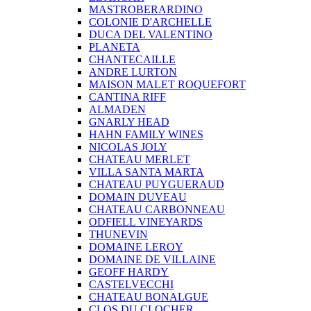
MASTROBERARDINO
COLONIE D'ARCHELLE
DUCA DEL VALENTINO
PLANETA
CHANTECAILLE
ANDRE LURTON
MAISON MALET ROQUEFORT
CANTINA RIFF
ALMADEN
GNARLY HEAD
HAHN FAMILY WINES
NICOLAS JOLY
CHATEAU MERLET
VILLA SANTA MARTA
CHATEAU PUYGUERAUD
DOMAIN DUVEAU
CHATEAU CARBONNEAU
ODFIELL VINEYARDS
THUNEVIN
DOMAINE LEROY
DOMAINE DE VILLAINE
GEOFF HARDY
CASTELVECCHI
CHATEAU BONALGUE
CLOS DU CLOCHER