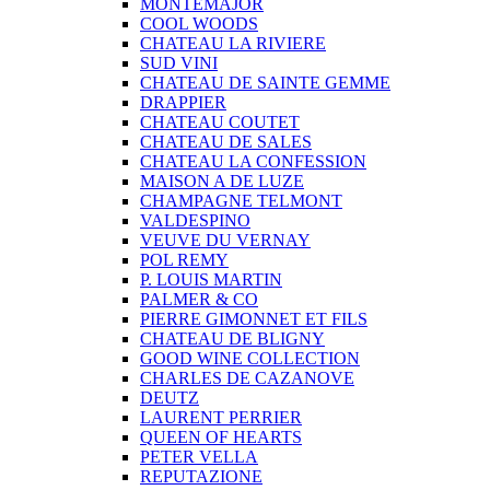
MONTEMAJOR
COOL WOODS
CHATEAU LA RIVIERE
SUD VINI
CHATEAU DE SAINTE GEMME
DRAPPIER
CHATEAU COUTET
CHATEAU DE SALES
CHATEAU LA CONFESSION
MAISON A DE LUZE
CHAMPAGNE TELMONT
VALDESPINO
VEUVE DU VERNAY
POL REMY
P. LOUIS MARTIN
PALMER & CO
PIERRE GIMONNET ET FILS
CHATEAU DE BLIGNY
GOOD WINE COLLECTION
CHARLES DE CAZANOVE
DEUTZ
LAURENT PERRIER
QUEEN OF HEARTS
PETER VELLA
REPUTAZIONE