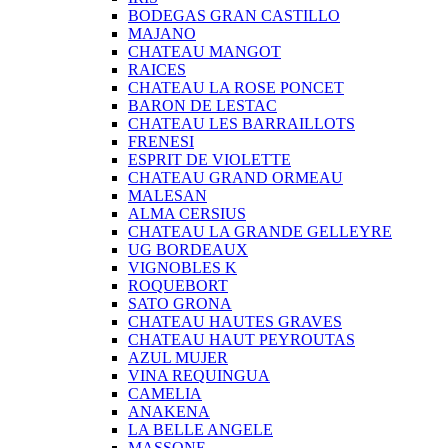
BODEGAS GRAN CASTILLO
MAJANO
CHATEAU MANGOT
RAICES
CHATEAU LA ROSE PONCET
BARON DE LESTAC
CHATEAU LES BARRAILLOTS
FRENESI
ESPRIT DE VIOLETTE
CHATEAU GRAND ORMEAU
MALESAN
ALMA CERSIUS
CHATEAU LA GRANDE GELLEYRE
UG BORDEAUX
VIGNOBLES K
ROQUEBORT
SATO GRONA
CHATEAU HAUTES GRAVES
CHATEAU HAUT PEYROUTAS
AZUL MUJER
VINA REQUINGUA
CAMELIA
ANAKENA
LA BELLE ANGELE
MASSONE