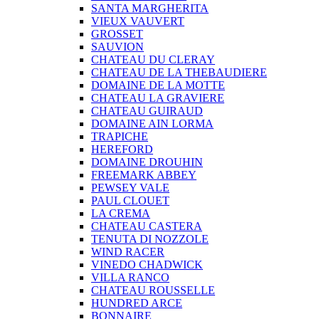
SANTA MARGHERITA
VIEUX VAUVERT
GROSSET
SAUVION
CHATEAU DU CLERAY
CHATEAU DE LA THEBAUDIERE
DOMAINE DE LA MOTTE
CHATEAU LA GRAVIERE
CHATEAU GUIRAUD
DOMAINE AIN LORMA
TRAPICHE
HEREFORD
DOMAINE DROUHIN
FREEMARK ABBEY
PEWSEY VALE
PAUL CLOUET
LA CREMA
CHATEAU CASTERA
TENUTA DI NOZZOLE
WIND RACER
VINEDO CHADWICK
VILLA RANCO
CHATEAU ROUSSELLE
HUNDRED ARCE
BONNAIRE