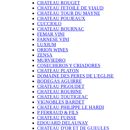
CHATEAU ROUGET
CHATEAU I'ETOILE DE VIAUD
CHATEAU TOUR DU MAYNE
CHATEAU POUJEAUX
CUCCIOLO
CHATEAU BOURNAC
FEMAR VINI
FARNESE VINI
LUXIUM
ORION WINES
ZENSA
MURVIEDRO
COSECHEROS Y CRIADORES
CHATEAU PLATON
DOMAINE DES PERES DE L'EGLISE
BODEGAS AGUIRRE
CHATEAU PIGOUDET
CHATEAU ROUBINE
CHATEAU TOUTIGEAC
VIGNOBLES BARDET
CHATEAU PHILIPPE LE HARDI
P FERRAUD & FILS
CHATEAU FUISSE
EDOUARD DELAUNAY
CHATEAU D'OR ET DE GUEULES