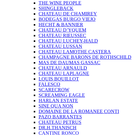
THE WINE PEOPLE
SHINGLEBACK
CHATEAU DE CHAMIREY
BODEGAS BURGO VIEJO
HECHT & BANNIER
CHATEAU D’YQUEM
CHATEAU RIEUSSEC
CHATEAU LUCHEY-HALD
CHATEAU LUSSAN
CHATEAU LAMOTHE CASTERA
CHAMPAGNE BARONS DE ROTHSCHILD
MAS DE DAUMAS GASSAC
CHATEAU ARNAULD
CHATEAU LAPLAGNE
LOUIS BOUILLOT
FALESCO
SCARECROW
SCREAMING EAGLE
HARLAN ESTATE
SINE QUA NON
DOMAINE DE LA ROMANEE CONTI
PAZO BARRANTES
CHATEAU PETRUS
DR.H.THANISCH
CANTINE RONCO