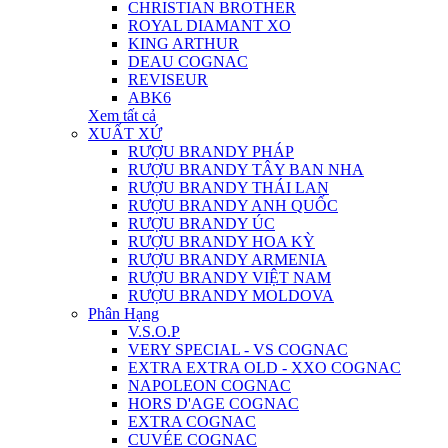
CHRISTIAN BROTHER
ROYAL DIAMANT XO
KING ARTHUR
DEAU COGNAC
REVISEUR
ABK6
Xem tất cả
XUẤT XỨ
RƯỢU BRANDY PHÁP
RƯỢU BRANDY TÂY BAN NHA
RƯỢU BRANDY THÁI LAN
RƯỢU BRANDY ANH QUỐC
RƯỢU BRANDY ÚC
RƯỢU BRANDY HOA KỲ
RƯỢU BRANDY ARMENIA
RƯỢU BRANDY VIỆT NAM
RƯỢU BRANDY MOLDOVA
Phân Hạng
V.S.O.P
VERY SPECIAL - VS COGNAC
EXTRA EXTRA OLD - XXO COGNAC
NAPOLEON COGNAC
HORS D'AGE COGNAC
EXTRA COGNAC
CUVÉE COGNAC