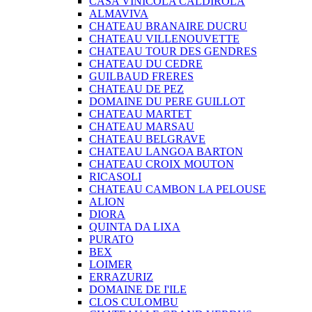
CASA VINICOLA CALDIROLA
ALMAVIVA
CHATEAU BRANAIRE DUCRU
CHATEAU VILLENOUVETTE
CHATEAU TOUR DES GENDRES
CHATEAU DU CEDRE
GUILBAUD FRERES
CHATEAU DE PEZ
DOMAINE DU PERE GUILLOT
CHATEAU MARTET
CHATEAU MARSAU
CHATEAU BELGRAVE
CHATEAU LANGOA BARTON
CHATEAU CROIX MOUTON
RICASOLI
CHATEAU CAMBON LA PELOUSE
ALION
DIORA
QUINTA DA LIXA
PURATO
BEX
LOIMER
ERRAZURIZ
DOMAINE DE I'ILE
CLOS CULOMBU