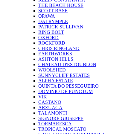
THE BEACH HOUSE
SCOTT BASE
OPAWA
DALRYMPLE
PATRICK SULLIVAN
RING BOLT
OXFORD
ROCKFORD
CHRIS RINGLAND
EARTHWORKS
ASHTON HILLS
CHATEAU D'ESTOUBLON
WOOLSHED
SUNNYCLIFF ESTATES
ALPHA ESTATE
QUINTA DO PESSEGUEIRO
DOMINIO DE PUNCTUM
VIK
CASTANO
ARZUAGA
TALAMONTI
SIGNORE GIUSEPPE
TORMARESCA
TROPICAL MOSCATO