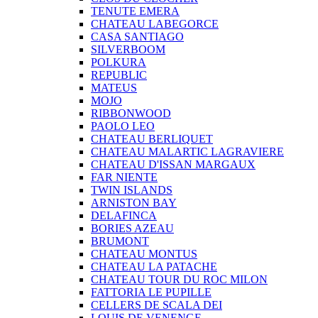
TENUTE EMERA
CHATEAU LABEGORCE
CASA SANTIAGO
SILVERBOOM
POLKURA
REPUBLIC
MATEUS
MOJO
RIBBONWOOD
PAOLO LEO
CHATEAU BERLIQUET
CHATEAU MALARTIC LAGRAVIERE
CHATEAU D'ISSAN MARGAUX
FAR NIENTE
TWIN ISLANDS
ARNISTON BAY
DELAFINCA
BORIES AZEAU
BRUMONT
CHATEAU MONTUS
CHATEAU LA PATACHE
CHATEAU TOUR DU ROC MILON
FATTORIA LE PUPILLE
CELLERS DE SCALA DEI
LOUIS DE VENENGE