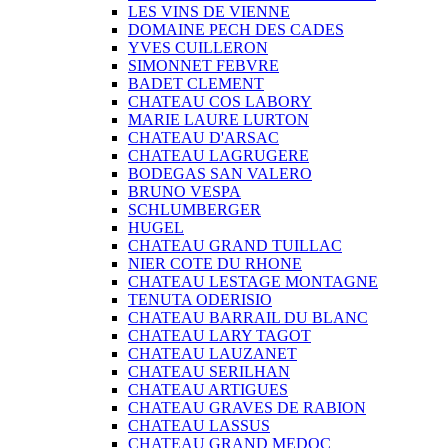
LES VINS DE VIENNE
DOMAINE PECH DES CADES
YVES CUILLERON
SIMONNET FEBVRE
BADET CLEMENT
CHATEAU COS LABORY
MARIE LAURE LURTON
CHATEAU D'ARSAC
CHATEAU LAGRUGERE
BODEGAS SAN VALERO
BRUNO VESPA
SCHLUMBERGER
HUGEL
CHATEAU GRAND TUILLAC
NIER COTE DU RHONE
CHATEAU LESTAGE MONTAGNE
TENUTA ODERISIO
CHATEAU BARRAIL DU BLANC
CHATEAU LARY TAGOT
CHATEAU LAUZANET
CHATEAU SERILHAN
CHATEAU ARTIGUES
CHATEAU GRAVES DE RABION
CHATEAU LASSUS
CHATEAU GRAND MEDOC