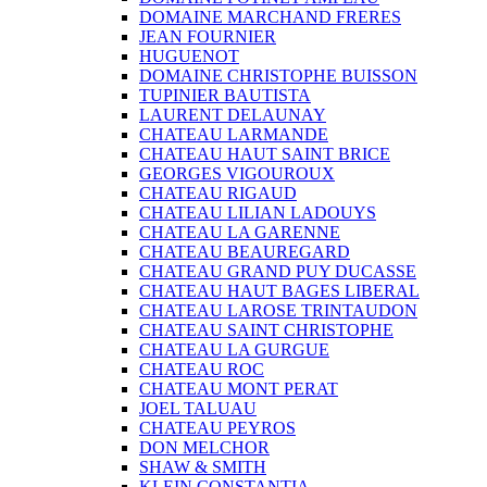
DOMAINE MARCHAND FRERES
JEAN FOURNIER
HUGUENOT
DOMAINE CHRISTOPHE BUISSON
TUPINIER BAUTISTA
LAURENT DELAUNAY
CHATEAU LARMANDE
CHATEAU HAUT SAINT BRICE
GEORGES VIGOUROUX
CHATEAU RIGAUD
CHATEAU LILIAN LADOUYS
CHATEAU LA GARENNE
CHATEAU BEAUREGARD
CHATEAU GRAND PUY DUCASSE
CHATEAU HAUT BAGES LIBERAL
CHATEAU LAROSE TRINTAUDON
CHATEAU SAINT CHRISTOPHE
CHATEAU LA GURGUE
CHATEAU ROC
CHATEAU MONT PERAT
JOEL TALUAU
CHATEAU PEYROS
DON MELCHOR
SHAW & SMITH
KLEIN CONSTANTIA