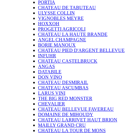
PORTIA
CHATEAU DE TABUTEAU
ULYSSE COLLIN
VIGNOBLES MEYRE
HOXXOH
PROGETTI AGRICOLI
CHATEAU LA HAUTE BRANDE
ANGEL CHAMPAGNE
BORIE MANOUX
CHATEAU PIED D'ARGENT BELLEVUE
INFUHR
CHATEAU CASTELBRUCK
ANGAS
DATABILE
DON VINO
CHATEAU DESMIRAIL
CHATEAU ASCUMBAS
LARUS VINI
THE BIG RED MONSTER
CHEVALIER
CHATEAU BELLEVUE FAVEREAU
DOMAINE DE MIHOUDY
CHATEAU LARRIVET HAUT BRION
MAILLY GRAND CRU
CHATEAU LA TOUR DE MONS