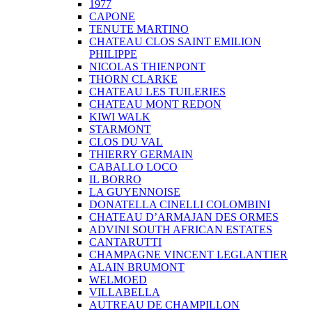
1977
CAPONE
TENUTE MARTINO
CHATEAU CLOS SAINT EMILION
PHILIPPE
NICOLAS THIENPONT
THORN CLARKE
CHATEAU LES TUILERIES
CHATEAU MONT REDON
KIWI WALK
STARMONT
CLOS DU VAL
THIERRY GERMAIN
CABALLO LOCO
IL BORRO
LA GUYENNOISE
DONATELLA CINELLI COLOMBINI
CHATEAU D’ARMAJAN DES ORMES
ADVINI SOUTH AFRICAN ESTATES
CANTARUTTI
CHAMPAGNE VINCENT LEGLANTIER
ALAIN BRUMONT
WELMOED
VILLABELLA
AUTREAU DE CHAMPILLON