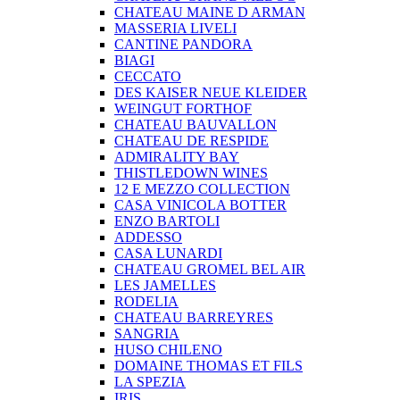
CHATEAU MAINE D ARMAN
MASSERIA LIVELI
CANTINE PANDORA
BIAGI
CECCATO
DES KAISER NEUE KLEIDER
WEINGUT FORTHOF
CHATEAU BAUVALLON
CHATEAU DE RESPIDE
ADMIRALITY BAY
THISTLEDOWN WINES
12 E MEZZO COLLECTION
CASA VINICOLA BOTTER
ENZO BARTOLI
ADDESSO
CASA LUNARDI
CHATEAU GROMEL BEL AIR
LES JAMELLES
RODELIA
CHATEAU BARREYRES
SANGRIA
HUSO CHILENO
DOMAINE THOMAS ET FILS
LA SPEZIA
IRIS