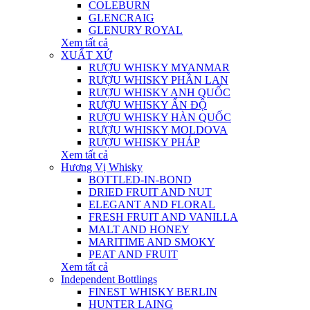
COLEBURN
GLENCRAIG
GLENURY ROYAL
Xem tất cả
XUẤT XỨ
RƯỢU WHISKY MYANMAR
RƯỢU WHISKY PHẦN LAN
RƯỢU WHISKY ANH QUỐC
RƯỢU WHISKY ẤN ĐỘ
RƯỢU WHISKY HÀN QUỐC
RƯỢU WHISKY MOLDOVA
RƯỢU WHISKY PHÁP
Xem tất cả
Hương Vị Whisky
BOTTLED-IN-BOND
DRIED FRUIT AND NUT
ELEGANT AND FLORAL
FRESH FRUIT AND VANILLA
MALT AND HONEY
MARITIME AND SMOKY
PEAT AND FRUIT
Xem tất cả
Independent Bottlings
FINEST WHISKY BERLIN
HUNTER LAING