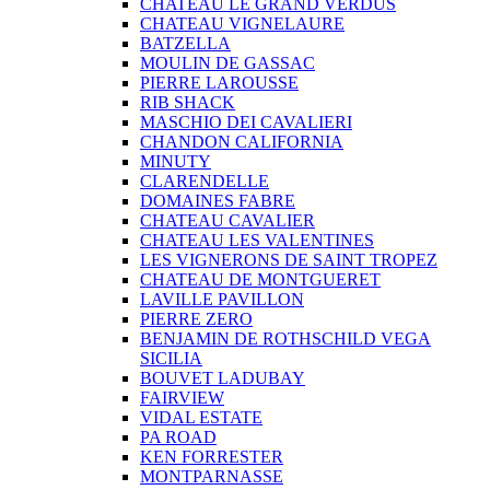
CHATEAU LE GRAND VERDUS
CHATEAU VIGNELAURE
BATZELLA
MOULIN DE GASSAC
PIERRE LAROUSSE
RIB SHACK
MASCHIO DEI CAVALIERI
CHANDON CALIFORNIA
MINUTY
CLARENDELLE
DOMAINES FABRE
CHATEAU CAVALIER
CHATEAU LES VALENTINES
LES VIGNERONS DE SAINT TROPEZ
CHATEAU DE MONTGUERET
LAVILLE PAVILLON
PIERRE ZERO
BENJAMIN DE ROTHSCHILD VEGA
SICILIA
BOUVET LADUBAY
FAIRVIEW
VIDAL ESTATE
PA ROAD
KEN FORRESTER
MONTPARNASSE