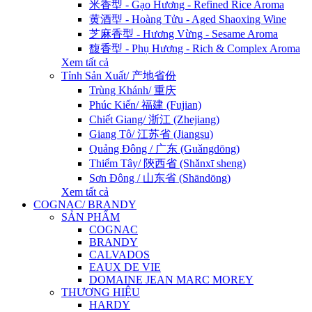
米香型 - Gạo Hương - Refined Rice Aroma
黄酒型 - Hoàng Tửu - Aged Shaoxing Wine
芝麻香型 - Hương Vừng - Sesame Aroma
馥香型 - Phụ Hương - Rich & Complex Aroma
Xem tất cả
Tỉnh Sản Xuất/ 产地省份
Trùng Khánh/ 重庆
Phúc Kiến/ 福建 (Fujian)
Chiết Giang/ 浙江 (Zhejiang)
Giang Tô/ 江苏省 (Jiangsu)
Quảng Đông / 广东 (Guǎngdōng)
Thiểm Tây/ 陝西省 (Shǎnxī sheng)
Sơn Đông / 山东省 (Shāndōng)
Xem tất cả
COGNAC/ BRANDY
SẢN PHẨM
COGNAC
BRANDY
CALVADOS
EAUX DE VIE
DOMAINE JEAN MARC MOREY
THƯƠNG HIỆU
HARDY