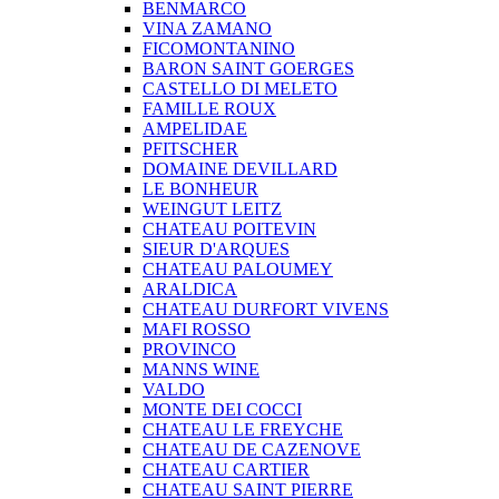
BENMARCO
VINA ZAMANO
FICOMONTANINO
BARON SAINT GOERGES
CASTELLO DI MELETO
FAMILLE ROUX
AMPELIDAE
PFITSCHER
DOMAINE DEVILLARD
LE BONHEUR
WEINGUT LEITZ
CHATEAU POITEVIN
SIEUR D'ARQUES
CHATEAU PALOUMEY
ARALDICA
CHATEAU DURFORT VIVENS
MAFI ROSSO
PROVINCO
MANNS WINE
VALDO
MONTE DEI COCCI
CHATEAU LE FREYCHE
CHATEAU DE CAZENOVE
CHATEAU CARTIER
CHATEAU SAINT PIERRE