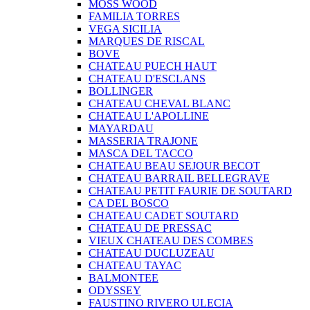
MOSS WOOD
FAMILIA TORRES
VEGA SICILIA
MARQUES DE RISCAL
BOVE
CHATEAU PUECH HAUT
CHATEAU D'ESCLANS
BOLLINGER
CHATEAU CHEVAL BLANC
CHATEAU L'APOLLINE
MAYARDAU
MASSERIA TRAJONE
MASCA DEL TACCO
CHATEAU BEAU SEJOUR BECOT
CHATEAU BARRAIL BELLEGRAVE
CHATEAU PETIT FAURIE DE SOUTARD
CA DEL BOSCO
CHATEAU CADET SOUTARD
CHATEAU DE PRESSAC
VIEUX CHATEAU DES COMBES
CHATEAU DUCLUZEAU
CHATEAU TAYAC
BALMONTEE
ODYSSEY
FAUSTINO RIVERO ULECIA