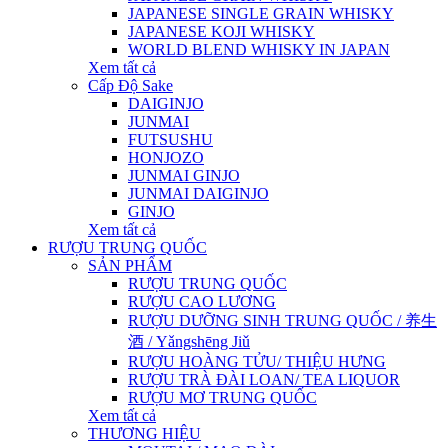
JAPANESE SINGLE GRAIN WHISKY
JAPANESE KOJI WHISKY
WORLD BLEND WHISKY IN JAPAN
Xem tất cả
Cấp Độ Sake
DAIGINJO
JUNMAI
FUTSUSHU
HONJOZO
JUNMAI GINJO
JUNMAI DAIGINJO
GINJO
Xem tất cả
RƯỢU TRUNG QUỐC
SẢN PHẨM
RƯỢU TRUNG QUỐC
RƯỢU CAO LƯƠNG
RƯỢU DƯỠNG SINH TRUNG QUỐC / 养生
酒 / Yǎngshēng Jiǔ
RƯỢU HOÀNG TỬU/ THIỆU HƯNG
RƯỢU TRÀ ĐÀI LOAN/ TEA LIQUOR
RƯỢU MƠ TRUNG QUỐC
Xem tất cả
THƯƠNG HIỆU