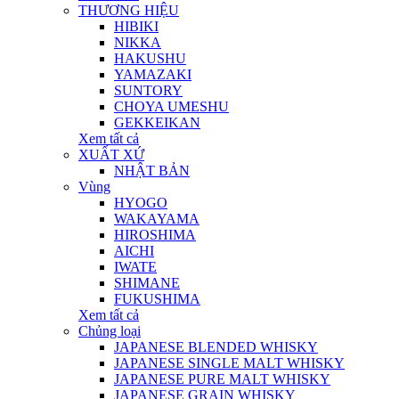
THƯƠNG HIỆU
HIBIKI
NIKKA
HAKUSHU
YAMAZAKI
SUNTORY
CHOYA UMESHU
GEKKEIKAN
Xem tất cả
XUẤT XỨ
NHẬT BẢN
Vùng
HYOGO
WAKAYAMA
HIROSHIMA
AICHI
IWATE
SHIMANE
FUKUSHIMA
Xem tất cả
Chủng loại
JAPANESE BLENDED WHISKY
JAPANESE SINGLE MALT WHISKY
JAPANESE PURE MALT WHISKY
JAPANESE GRAIN WHISKY