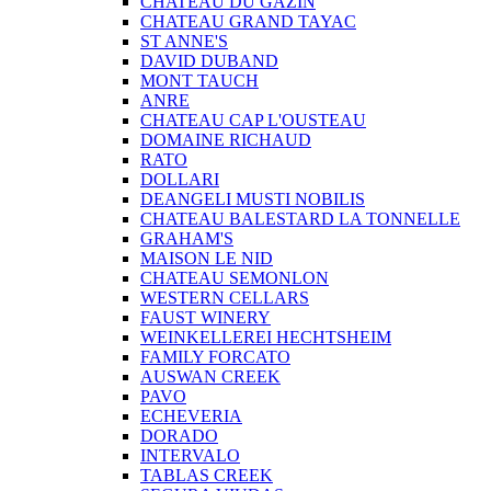
CHATEAU DU GAZIN
CHATEAU GRAND TAYAC
ST ANNE'S
DAVID DUBAND
MONT TAUCH
ANRE
CHATEAU CAP L'OUSTEAU
DOMAINE RICHAUD
RATO
DOLLARI
DEANGELI MUSTI NOBILIS
CHATEAU BALESTARD LA TONNELLE
GRAHAM'S
MAISON LE NID
CHATEAU SEMONLON
WESTERN CELLARS
FAUST WINERY
WEINKELLEREI HECHTSHEIM
FAMILY FORCATO
AUSWAN CREEK
PAVO
ECHEVERIA
DORADO
INTERVALO
TABLAS CREEK