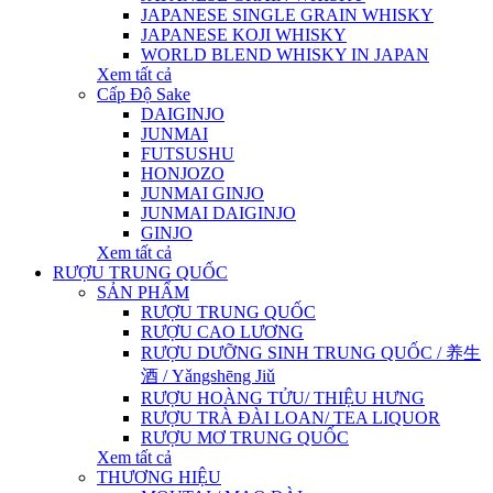
JAPANESE SINGLE GRAIN WHISKY
JAPANESE KOJI WHISKY
WORLD BLEND WHISKY IN JAPAN
Xem tất cả
Cấp Độ Sake
DAIGINJO
JUNMAI
FUTSUSHU
HONJOZO
JUNMAI GINJO
JUNMAI DAIGINJO
GINJO
Xem tất cả
RƯỢU TRUNG QUỐC
SẢN PHẨM
RƯỢU TRUNG QUỐC
RƯỢU CAO LƯƠNG
RƯỢU DƯỠNG SINH TRUNG QUỐC / 养生
酒 / Yǎngshēng Jiǔ
RƯỢU HOÀNG TỬU/ THIỆU HƯNG
RƯỢU TRÀ ĐÀI LOAN/ TEA LIQUOR
RƯỢU MƠ TRUNG QUỐC
Xem tất cả
THƯƠNG HIỆU