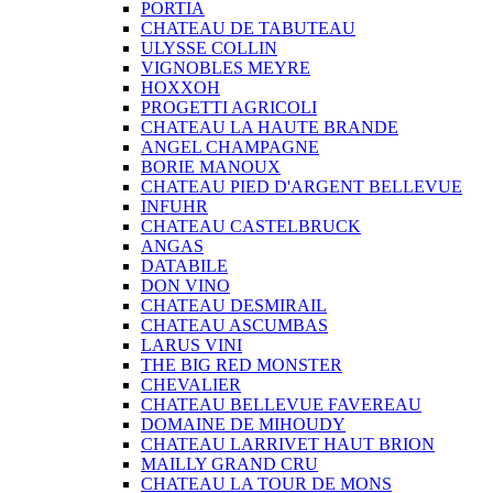
PORTIA
CHATEAU DE TABUTEAU
ULYSSE COLLIN
VIGNOBLES MEYRE
HOXXOH
PROGETTI AGRICOLI
CHATEAU LA HAUTE BRANDE
ANGEL CHAMPAGNE
BORIE MANOUX
CHATEAU PIED D'ARGENT BELLEVUE
INFUHR
CHATEAU CASTELBRUCK
ANGAS
DATABILE
DON VINO
CHATEAU DESMIRAIL
CHATEAU ASCUMBAS
LARUS VINI
THE BIG RED MONSTER
CHEVALIER
CHATEAU BELLEVUE FAVEREAU
DOMAINE DE MIHOUDY
CHATEAU LARRIVET HAUT BRION
MAILLY GRAND CRU
CHATEAU LA TOUR DE MONS