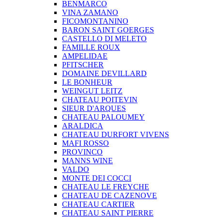
BENMARCO
VINA ZAMANO
FICOMONTANINO
BARON SAINT GOERGES
CASTELLO DI MELETO
FAMILLE ROUX
AMPELIDAE
PFITSCHER
DOMAINE DEVILLARD
LE BONHEUR
WEINGUT LEITZ
CHATEAU POITEVIN
SIEUR D'ARQUES
CHATEAU PALOUMEY
ARALDICA
CHATEAU DURFORT VIVENS
MAFI ROSSO
PROVINCO
MANNS WINE
VALDO
MONTE DEI COCCI
CHATEAU LE FREYCHE
CHATEAU DE CAZENOVE
CHATEAU CARTIER
CHATEAU SAINT PIERRE