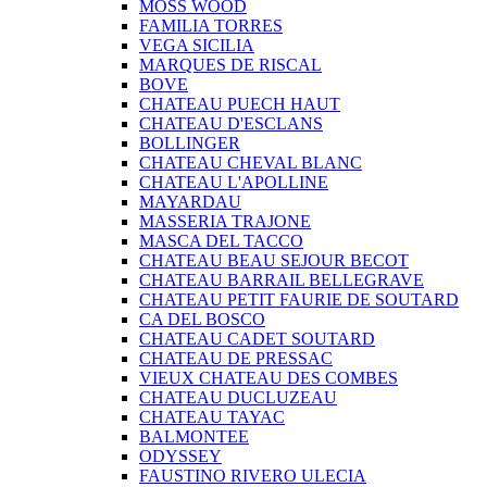
MOSS WOOD
FAMILIA TORRES
VEGA SICILIA
MARQUES DE RISCAL
BOVE
CHATEAU PUECH HAUT
CHATEAU D'ESCLANS
BOLLINGER
CHATEAU CHEVAL BLANC
CHATEAU L'APOLLINE
MAYARDAU
MASSERIA TRAJONE
MASCA DEL TACCO
CHATEAU BEAU SEJOUR BECOT
CHATEAU BARRAIL BELLEGRAVE
CHATEAU PETIT FAURIE DE SOUTARD
CA DEL BOSCO
CHATEAU CADET SOUTARD
CHATEAU DE PRESSAC
VIEUX CHATEAU DES COMBES
CHATEAU DUCLUZEAU
CHATEAU TAYAC
BALMONTEE
ODYSSEY
FAUSTINO RIVERO ULECIA