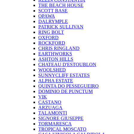
THE BEACH HOUSE
SCOTT BASE
OPAWA
DALRYMPLE
PATRICK SULLIVAN
RING BOLT
OXFORD
ROCKFORD
CHRIS RINGLAND
EARTHWORKS
ASHTON HILLS
CHATEAU D'ESTOUBLON
WOOLSHED
SUNNYCLIFF ESTATES
ALPHA ESTATE
QUINTA DO PESSEGUEIRO
DOMINIO DE PUNCTUM
VIK
CASTANO
ARZUAGA
TALAMONTI
SIGNORE GIUSEPPE
TORMARESCA
TROPICAL MOSCATO