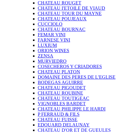
CHATEAU ROUGET
CHATEAU I'ETOILE DE VIAUD
CHATEAU TOUR DU MAYNE
CHATEAU POUJEAUX
CUCCIOLO
CHATEAU BOURNAC
FEMAR VINI
FARNESE VINI
LUXIUM
ORION WINES
ZENSA
MURVIEDRO
COSECHEROS Y CRIADORES
CHATEAU PLATON
DOMAINE DES PERES DE L'EGLISE
BODEGAS AGUIRRE
CHATEAU PIGOUDET
CHATEAU ROUBINE
CHATEAU TOUTIGEAC
VIGNOBLES BARDET
CHATEAU PHILIPPE LE HARDI
P FERRAUD & FILS
CHATEAU FUISSE
EDOUARD DELAUNAY
CHATEAU D'OR ET DE GUEULES