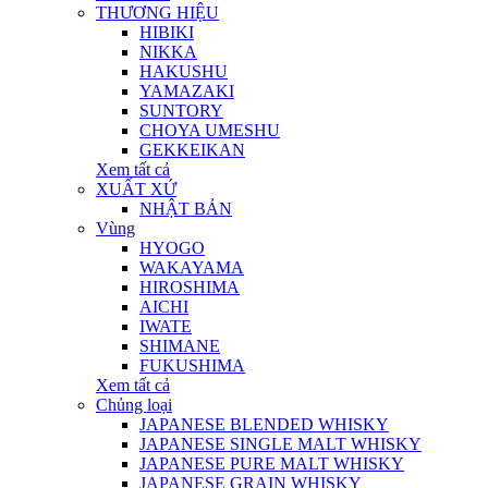
THƯƠNG HIỆU
HIBIKI
NIKKA
HAKUSHU
YAMAZAKI
SUNTORY
CHOYA UMESHU
GEKKEIKAN
Xem tất cả
XUẤT XỨ
NHẬT BẢN
Vùng
HYOGO
WAKAYAMA
HIROSHIMA
AICHI
IWATE
SHIMANE
FUKUSHIMA
Xem tất cả
Chủng loại
JAPANESE BLENDED WHISKY
JAPANESE SINGLE MALT WHISKY
JAPANESE PURE MALT WHISKY
JAPANESE GRAIN WHISKY