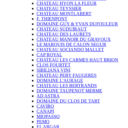
CHATEAU HYON LA FLEUR
CHATEAU TEYSSIER
CHATEAU MONTLABERT
F. THIENPONT
DOMAINE GUY & YVAN DUFOULEUR
CHATEAU SUDUIRAUT
CHATEAU DES LAURETS
CHATEAU MANOIR DU GRAVOUX
LE MARQUIS DE CALON SEGUR
CHATEAU SOCIANDO MALLET
CAP ROYAL
CHATEAU LES CARMES HAUT BRION
CLOS FOURTET
SIBILIANA VINI
CHATEAU PEBY FAUGERES
DOMAINE L'AURAGE
CHATEAU LES BERTRANDS
DOMAINE TAUPENOT MERME
AD ASTRA
DOMAINE DU CLOS DE TART
CAVIRO
CANAPI
MIOPASSO
PEMO
EL ARGAR