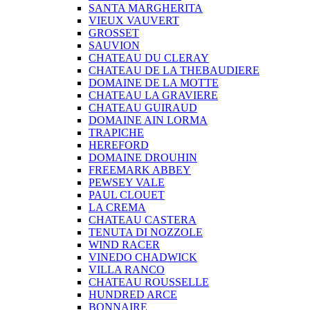
SANTA MARGHERITA
VIEUX VAUVERT
GROSSET
SAUVION
CHATEAU DU CLERAY
CHATEAU DE LA THEBAUDIERE
DOMAINE DE LA MOTTE
CHATEAU LA GRAVIERE
CHATEAU GUIRAUD
DOMAINE AIN LORMA
TRAPICHE
HEREFORD
DOMAINE DROUHIN
FREEMARK ABBEY
PEWSEY VALE
PAUL CLOUET
LA CREMA
CHATEAU CASTERA
TENUTA DI NOZZOLE
WIND RACER
VINEDO CHADWICK
VILLA RANCO
CHATEAU ROUSSELLE
HUNDRED ARCE
BONNAIRE