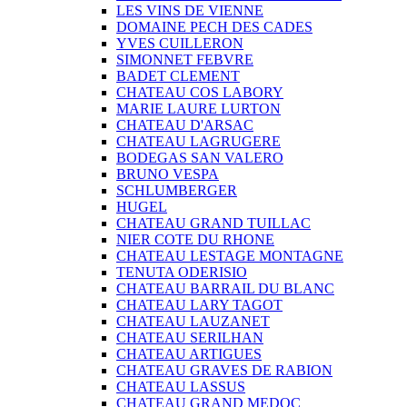
LES VINS DE VIENNE
DOMAINE PECH DES CADES
YVES CUILLERON
SIMONNET FEBVRE
BADET CLEMENT
CHATEAU COS LABORY
MARIE LAURE LURTON
CHATEAU D'ARSAC
CHATEAU LAGRUGERE
BODEGAS SAN VALERO
BRUNO VESPA
SCHLUMBERGER
HUGEL
CHATEAU GRAND TUILLAC
NIER COTE DU RHONE
CHATEAU LESTAGE MONTAGNE
TENUTA ODERISIO
CHATEAU BARRAIL DU BLANC
CHATEAU LARY TAGOT
CHATEAU LAUZANET
CHATEAU SERILHAN
CHATEAU ARTIGUES
CHATEAU GRAVES DE RABION
CHATEAU LASSUS
CHATEAU GRAND MEDOC