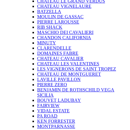
CHATEAU LE GRAND VERDUS
CHATEAU VIGNELAURE
BATZELLA
MOULIN DE GASSAC
PIERRE LAROUSSE
RIB SHACK
MASCHIO DEI CAVALIERI
CHANDON CALIFORNIA
MINUTY
CLARENDELLE
DOMAINES FABRE
CHATEAU CAVALIER
CHATEAU LES VALENTINES
LES VIGNERONS DE SAINT TROPEZ
CHATEAU DE MONTGUERET
LAVILLE PAVILLON
PIERRE ZERO
BENJAMIN DE ROTHSCHILD VEGA
SICILIA
BOUVET LADUBAY
FAIRVIEW
VIDAL ESTATE
PA ROAD
KEN FORRESTER
MONTPARNASSE