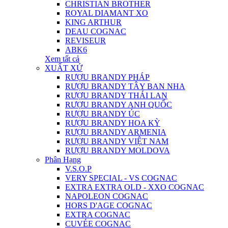
CHRISTIAN BROTHER
ROYAL DIAMANT XO
KING ARTHUR
DEAU COGNAC
REVISEUR
ABK6
Xem tất cả
XUẤT XỨ
RƯỢU BRANDY PHÁP
RƯỢU BRANDY TÂY BAN NHA
RƯỢU BRANDY THÁI LAN
RƯỢU BRANDY ANH QUỐC
RƯỢU BRANDY ÚC
RƯỢU BRANDY HOA KỲ
RƯỢU BRANDY ARMENIA
RƯỢU BRANDY VIỆT NAM
RƯỢU BRANDY MOLDOVA
Phân Hạng
V.S.O.P
VERY SPECIAL - VS COGNAC
EXTRA EXTRA OLD - XXO COGNAC
NAPOLEON COGNAC
HORS D'AGE COGNAC
EXTRA COGNAC
CUVÉE COGNAC