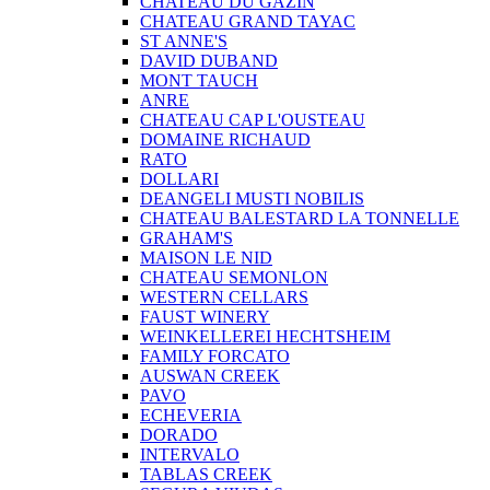
CHATEAU DU GAZIN
CHATEAU GRAND TAYAC
ST ANNE'S
DAVID DUBAND
MONT TAUCH
ANRE
CHATEAU CAP L'OUSTEAU
DOMAINE RICHAUD
RATO
DOLLARI
DEANGELI MUSTI NOBILIS
CHATEAU BALESTARD LA TONNELLE
GRAHAM'S
MAISON LE NID
CHATEAU SEMONLON
WESTERN CELLARS
FAUST WINERY
WEINKELLEREI HECHTSHEIM
FAMILY FORCATO
AUSWAN CREEK
PAVO
ECHEVERIA
DORADO
INTERVALO
TABLAS CREEK