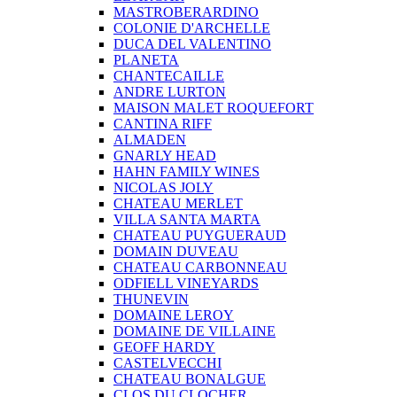
MASTROBERARDINO
COLONIE D'ARCHELLE
DUCA DEL VALENTINO
PLANETA
CHANTECAILLE
ANDRE LURTON
MAISON MALET ROQUEFORT
CANTINA RIFF
ALMADEN
GNARLY HEAD
HAHN FAMILY WINES
NICOLAS JOLY
CHATEAU MERLET
VILLA SANTA MARTA
CHATEAU PUYGUERAUD
DOMAIN DUVEAU
CHATEAU CARBONNEAU
ODFIELL VINEYARDS
THUNEVIN
DOMAINE LEROY
DOMAINE DE VILLAINE
GEOFF HARDY
CASTELVECCHI
CHATEAU BONALGUE
CLOS DU CLOCHER