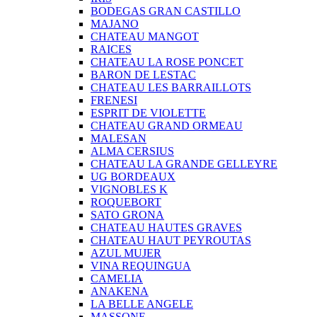
BODEGAS GRAN CASTILLO
MAJANO
CHATEAU MANGOT
RAICES
CHATEAU LA ROSE PONCET
BARON DE LESTAC
CHATEAU LES BARRAILLOTS
FRENESI
ESPRIT DE VIOLETTE
CHATEAU GRAND ORMEAU
MALESAN
ALMA CERSIUS
CHATEAU LA GRANDE GELLEYRE
UG BORDEAUX
VIGNOBLES K
ROQUEBORT
SATO GRONA
CHATEAU HAUTES GRAVES
CHATEAU HAUT PEYROUTAS
AZUL MUJER
VINA REQUINGUA
CAMELIA
ANAKENA
LA BELLE ANGELE
MASSONE