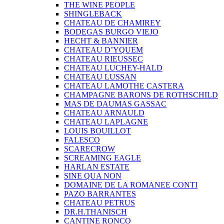
THE WINE PEOPLE
SHINGLEBACK
CHATEAU DE CHAMIREY
BODEGAS BURGO VIEJO
HECHT & BANNIER
CHATEAU D’YQUEM
CHATEAU RIEUSSEC
CHATEAU LUCHEY-HALD
CHATEAU LUSSAN
CHATEAU LAMOTHE CASTERA
CHAMPAGNE BARONS DE ROTHSCHILD
MAS DE DAUMAS GASSAC
CHATEAU ARNAULD
CHATEAU LAPLAGNE
LOUIS BOUILLOT
FALESCO
SCARECROW
SCREAMING EAGLE
HARLAN ESTATE
SINE QUA NON
DOMAINE DE LA ROMANEE CONTI
PAZO BARRANTES
CHATEAU PETRUS
DR.H.THANISCH
CANTINE RONCO