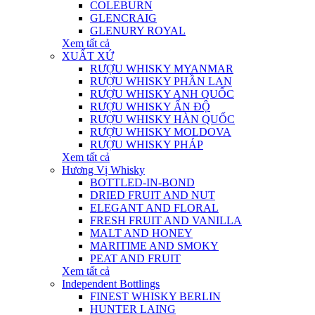
COLEBURN
GLENCRAIG
GLENURY ROYAL
Xem tất cả
XUẤT XỨ
RƯỢU WHISKY MYANMAR
RƯỢU WHISKY PHẦN LAN
RƯỢU WHISKY ANH QUỐC
RƯỢU WHISKY ẤN ĐỘ
RƯỢU WHISKY HÀN QUỐC
RƯỢU WHISKY MOLDOVA
RƯỢU WHISKY PHÁP
Xem tất cả
Hương Vị Whisky
BOTTLED-IN-BOND
DRIED FRUIT AND NUT
ELEGANT AND FLORAL
FRESH FRUIT AND VANILLA
MALT AND HONEY
MARITIME AND SMOKY
PEAT AND FRUIT
Xem tất cả
Independent Bottlings
FINEST WHISKY BERLIN
HUNTER LAING