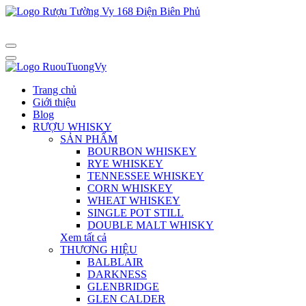
Trang chủ
Giới thiệu
Blog
RƯỢU WHISKY
SẢN PHẨM
BOURBON WHISKEY
RYE WHISKEY
TENNESSEE WHISKEY
CORN WHISKEY
WHEAT WHISKEY
SINGLE POT STILL
DOUBLE MALT WHISKY
Xem tất cả
THƯƠNG HIỆU
BALBLAIR
DARKNESS
GLENBRIDGE
GLEN CALDER