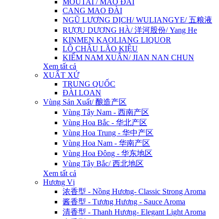
MOUTAI / MAO ĐÀI
CANG MAO ĐÀI
NGŨ LƯƠNG DỊCH/ WULIANGYE/ 五粮液
RƯỢU DƯƠNG HÀ/ 洋河股份/ Yang He
KINMEN KAOLIANG LIQUOR
LÔ CHÂU LÃO KIỆU
KIẾM NAM XUÂN/ JIAN NAN CHUN
Xem tất cả
XUẤT XỨ
TRUNG QUỐC
ĐÀI LOAN
Vùng Sản Xuất/ 酿造产区
Vùng Tây Nam - 西南产区
Vùng Hoa Bắc - 华北产区
Vùng Hoa Trung - 华中产区
Vùng Hoa Nam - 华南产区
Vùng Hoa Đông - 华东地区
Vùng Tây Bắc/ 西北地区
Xem tất cả
Hương Vị
浓香型 - Nồng Hương- Classic Strong Aroma
酱香型 - Tương Hương - Sauce Aroma
清香型 - Thanh Hương- Elegant Light Aroma