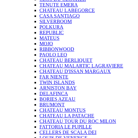
TENUTE EMERA
CHATEAU LABEGORCE
CASA SANTIAGO
SILVERBOOM
POLKURA
REPUBLIC
MATEUS
MOJO
RIBBONWOOD
PAOLO LEO
CHATEAU BERLIQUET
CHATEAU MALARTIC LAGRAVIERE
CHATEAU D'ISSAN MARGAUX
FAR NIENTE
TWIN ISLANDS
ARNISTON BAY
DELAFINCA
BORIES AZEAU
BRUMONT
CHATEAU MONTUS
CHATEAU LA PATACHE
CHATEAU TOUR DU ROC MILON
FATTORIA LE PUPILLE
CELLERS DE SCALA DEI
LOUIS DE VENENGE