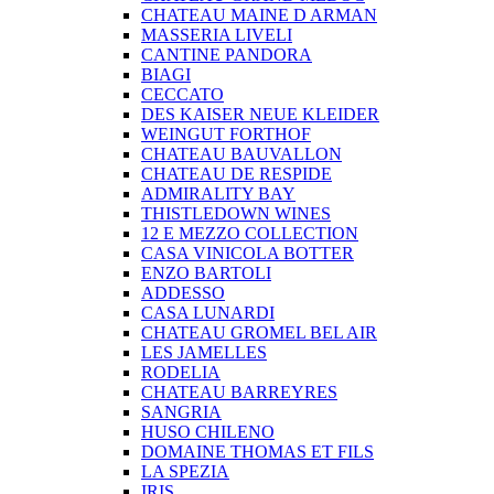
CHATEAU MAINE D ARMAN
MASSERIA LIVELI
CANTINE PANDORA
BIAGI
CECCATO
DES KAISER NEUE KLEIDER
WEINGUT FORTHOF
CHATEAU BAUVALLON
CHATEAU DE RESPIDE
ADMIRALITY BAY
THISTLEDOWN WINES
12 E MEZZO COLLECTION
CASA VINICOLA BOTTER
ENZO BARTOLI
ADDESSO
CASA LUNARDI
CHATEAU GROMEL BEL AIR
LES JAMELLES
RODELIA
CHATEAU BARREYRES
SANGRIA
HUSO CHILENO
DOMAINE THOMAS ET FILS
LA SPEZIA
IRIS