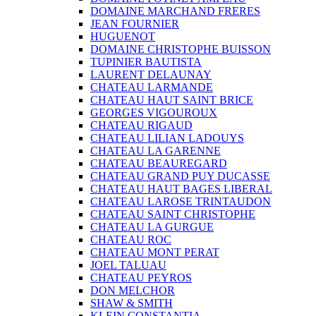
DOMAINE MARCHAND FRERES
JEAN FOURNIER
HUGUENOT
DOMAINE CHRISTOPHE BUISSON
TUPINIER BAUTISTA
LAURENT DELAUNAY
CHATEAU LARMANDE
CHATEAU HAUT SAINT BRICE
GEORGES VIGOUROUX
CHATEAU RIGAUD
CHATEAU LILIAN LADOUYS
CHATEAU LA GARENNE
CHATEAU BEAUREGARD
CHATEAU GRAND PUY DUCASSE
CHATEAU HAUT BAGES LIBERAL
CHATEAU LAROSE TRINTAUDON
CHATEAU SAINT CHRISTOPHE
CHATEAU LA GURGUE
CHATEAU ROC
CHATEAU MONT PERAT
JOEL TALUAU
CHATEAU PEYROS
DON MELCHOR
SHAW & SMITH
KLEIN CONSTANTIA