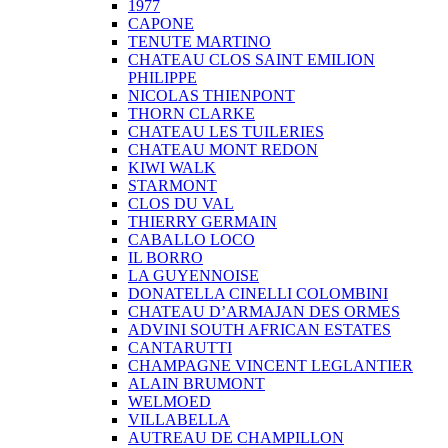
1977
CAPONE
TENUTE MARTINO
CHATEAU CLOS SAINT EMILION
PHILIPPE
NICOLAS THIENPONT
THORN CLARKE
CHATEAU LES TUILERIES
CHATEAU MONT REDON
KIWI WALK
STARMONT
CLOS DU VAL
THIERRY GERMAIN
CABALLO LOCO
IL BORRO
LA GUYENNOISE
DONATELLA CINELLI COLOMBINI
CHATEAU D’ARMAJAN DES ORMES
ADVINI SOUTH AFRICAN ESTATES
CANTARUTTI
CHAMPAGNE VINCENT LEGLANTIER
ALAIN BRUMONT
WELMOED
VILLABELLA
AUTREAU DE CHAMPILLON