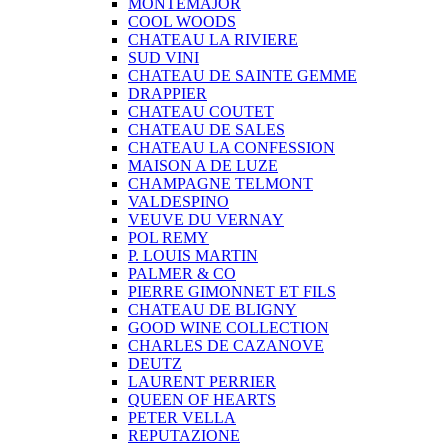
MONTEMAJOR
COOL WOODS
CHATEAU LA RIVIERE
SUD VINI
CHATEAU DE SAINTE GEMME
DRAPPIER
CHATEAU COUTET
CHATEAU DE SALES
CHATEAU LA CONFESSION
MAISON A DE LUZE
CHAMPAGNE TELMONT
VALDESPINO
VEUVE DU VERNAY
POL REMY
P. LOUIS MARTIN
PALMER & CO
PIERRE GIMONNET ET FILS
CHATEAU DE BLIGNY
GOOD WINE COLLECTION
CHARLES DE CAZANOVE
DEUTZ
LAURENT PERRIER
QUEEN OF HEARTS
PETER VELLA
REPUTAZIONE