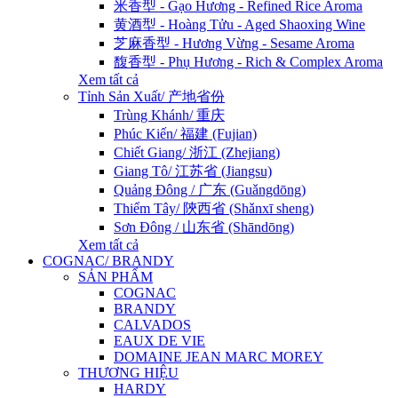
米香型 - Gạo Hương - Refined Rice Aroma
黄酒型 - Hoàng Tửu - Aged Shaoxing Wine
芝麻香型 - Hương Vừng - Sesame Aroma
馥香型 - Phụ Hương - Rich & Complex Aroma
Xem tất cả
Tỉnh Sản Xuất/ 产地省份
Trùng Khánh/ 重庆
Phúc Kiến/ 福建 (Fujian)
Chiết Giang/ 浙江 (Zhejiang)
Giang Tô/ 江苏省 (Jiangsu)
Quảng Đông / 广东 (Guǎngdōng)
Thiểm Tây/ 陝西省 (Shǎnxī sheng)
Sơn Đông / 山东省 (Shāndōng)
Xem tất cả
COGNAC/ BRANDY
SẢN PHẨM
COGNAC
BRANDY
CALVADOS
EAUX DE VIE
DOMAINE JEAN MARC MOREY
THƯƠNG HIỆU
HARDY