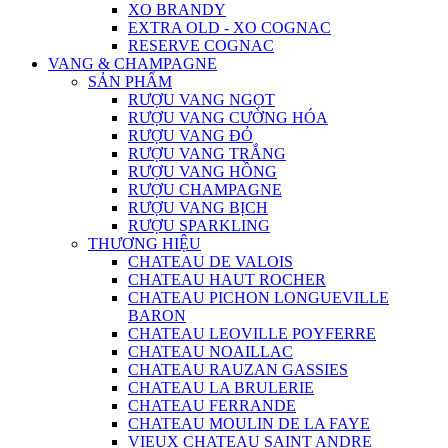
XO BRANDY
EXTRA OLD - XO COGNAC
RESERVE COGNAC
VANG & CHAMPAGNE
SẢN PHẨM
RƯỢU VANG NGỌT
RƯỢU VANG CƯỜNG HÓA
RƯỢU VANG ĐỎ
RƯỢU VANG TRẮNG
RƯỢU VANG HỒNG
RƯỢU CHAMPAGNE
RƯỢU VANG BỊCH
RƯỢU SPARKLING
THƯƠNG HIỆU
CHATEAU DE VALOIS
CHATEAU HAUT ROCHER
CHATEAU PICHON LONGUEVILLE
BARON
CHATEAU LEOVILLE POYFERRE
CHATEAU NOAILLAC
CHATEAU RAUZAN GASSIES
CHATEAU LA BRULERIE
CHATEAU FERRANDE
CHATEAU MOULIN DE LA FAYE
VIEUX CHATEAU SAINT ANDRE