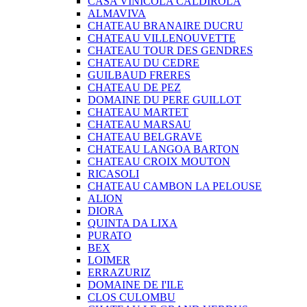
CASA VINICOLA CALDIROLA
ALMAVIVA
CHATEAU BRANAIRE DUCRU
CHATEAU VILLENOUVETTE
CHATEAU TOUR DES GENDRES
CHATEAU DU CEDRE
GUILBAUD FRERES
CHATEAU DE PEZ
DOMAINE DU PERE GUILLOT
CHATEAU MARTET
CHATEAU MARSAU
CHATEAU BELGRAVE
CHATEAU LANGOA BARTON
CHATEAU CROIX MOUTON
RICASOLI
CHATEAU CAMBON LA PELOUSE
ALION
DIORA
QUINTA DA LIXA
PURATO
BEX
LOIMER
ERRAZURIZ
DOMAINE DE I'ILE
CLOS CULOMBU