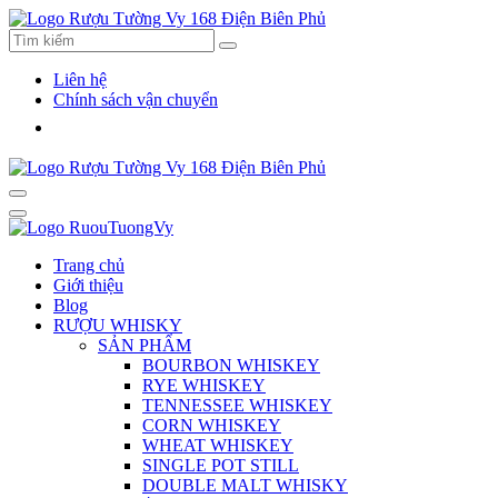
Liên hệ
Chính sách vận chuyển
Trang chủ
Giới thiệu
Blog
RƯỢU WHISKY
SẢN PHẨM
BOURBON WHISKEY
RYE WHISKEY
TENNESSEE WHISKEY
CORN WHISKEY
WHEAT WHISKEY
SINGLE POT STILL
DOUBLE MALT WHISKY