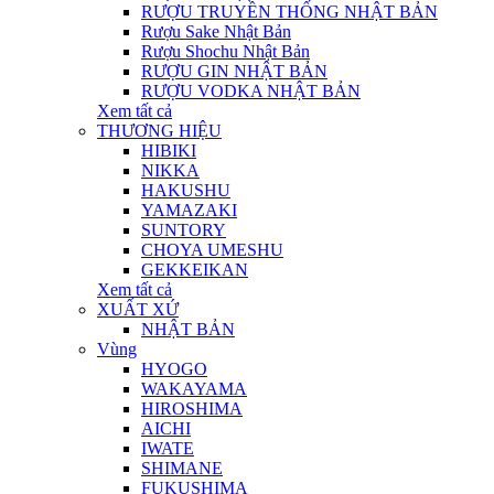
RƯỢU TRUYỀN THỐNG NHẬT BẢN
Rượu Sake Nhật Bản
Rượu Shochu Nhật Bản
RƯỢU GIN NHẬT BẢN
RƯỢU VODKA NHẬT BẢN
Xem tất cả
THƯƠNG HIỆU
HIBIKI
NIKKA
HAKUSHU
YAMAZAKI
SUNTORY
CHOYA UMESHU
GEKKEIKAN
Xem tất cả
XUẤT XỨ
NHẬT BẢN
Vùng
HYOGO
WAKAYAMA
HIROSHIMA
AICHI
IWATE
SHIMANE
FUKUSHIMA