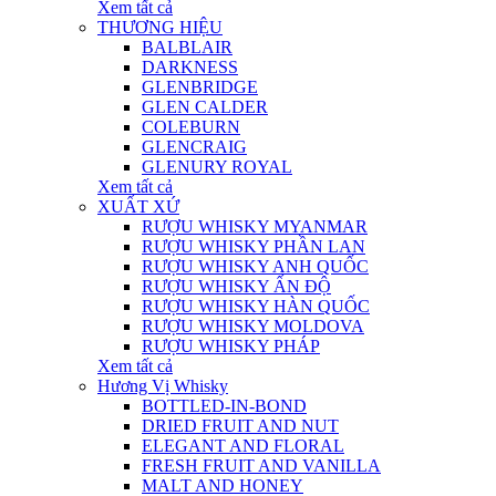
Xem tất cả
THƯƠNG HIỆU
BALBLAIR
DARKNESS
GLENBRIDGE
GLEN CALDER
COLEBURN
GLENCRAIG
GLENURY ROYAL
Xem tất cả
XUẤT XỨ
RƯỢU WHISKY MYANMAR
RƯỢU WHISKY PHẦN LAN
RƯỢU WHISKY ANH QUỐC
RƯỢU WHISKY ẤN ĐỘ
RƯỢU WHISKY HÀN QUỐC
RƯỢU WHISKY MOLDOVA
RƯỢU WHISKY PHÁP
Xem tất cả
Hương Vị Whisky
BOTTLED-IN-BOND
DRIED FRUIT AND NUT
ELEGANT AND FLORAL
FRESH FRUIT AND VANILLA
MALT AND HONEY