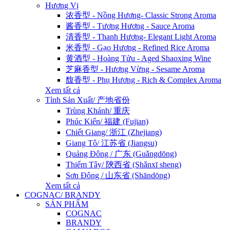
Hương Vị
浓香型 - Nồng Hương- Classic Strong Aroma
酱香型 - Tương Hương - Sauce Aroma
清香型 - Thanh Hương- Elegant Light Aroma
米香型 - Gạo Hương - Refined Rice Aroma
黄酒型 - Hoàng Tửu - Aged Shaoxing Wine
芝麻香型 - Hương Vừng - Sesame Aroma
馥香型 - Phụ Hương - Rich & Complex Aroma
Xem tất cả
Tỉnh Sản Xuất/ 产地省份
Trùng Khánh/ 重庆
Phúc Kiến/ 福建 (Fujian)
Chiết Giang/ 浙江 (Zhejiang)
Giang Tô/ 江苏省 (Jiangsu)
Quảng Đông / 广东 (Guǎngdōng)
Thiểm Tây/ 陝西省 (Shǎnxī sheng)
Sơn Đông / 山东省 (Shāndōng)
Xem tất cả
COGNAC/ BRANDY
SẢN PHẨM
COGNAC
BRANDY