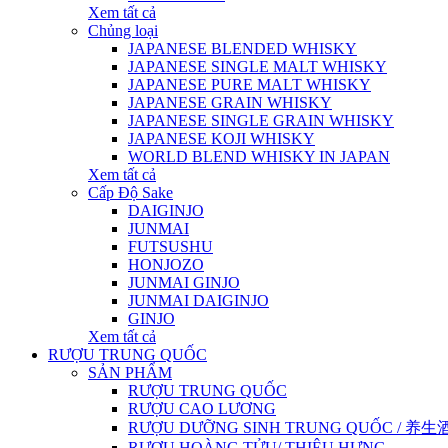
Xem tất cả
Chủng loại
JAPANESE BLENDED WHISKY
JAPANESE SINGLE MALT WHISKY
JAPANESE PURE MALT WHISKY
JAPANESE GRAIN WHISKY
JAPANESE SINGLE GRAIN WHISKY
JAPANESE KOJI WHISKY
WORLD BLEND WHISKY IN JAPAN
Xem tất cả
Cấp Độ Sake
DAIGINJO
JUNMAI
FUTSUSHU
HONJOZO
JUNMAI GINJO
JUNMAI DAIGINJO
GINJO
Xem tất cả
RƯỢU TRUNG QUỐC
SẢN PHẨM
RƯỢU TRUNG QUỐC
RƯỢU CAO LƯƠNG
RƯỢU DƯỠNG SINH TRUNG QUỐC / 养生酒 / 
RƯỢU HOÀNG TỬU/ THIỆU HƯNG