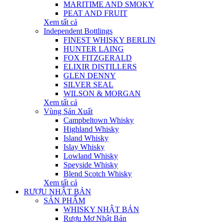
MARITIME AND SMOKY
PEAT AND FRUIT
Xem tất cả
Independent Bottlings
FINEST WHISKY BERLIN
HUNTER LAING
FOX FITZGERALD
ELIXIR DISTILLERS
GLEN DENNY
SILVER SEAL
WILSON & MORGAN
Xem tất cả
Vùng Sản Xuất
Campbeltown Whisky
Highland Whisky
Island Whisky
Islay Whisky
Lowland Whisky
Speyside Whisky
Blend Scotch Whisky
Xem tất cả
RƯỢU NHẬT BẢN
SẢN PHẨM
WHISKY NHẬT BẢN
Rượu Mơ Nhật Bản