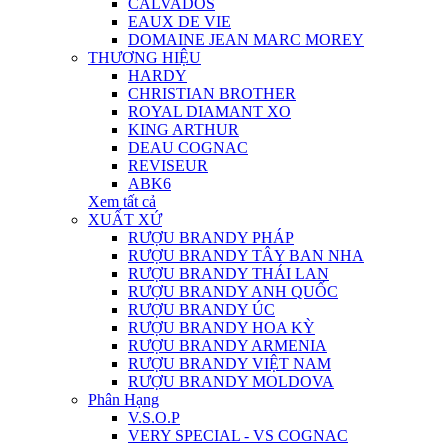
CALVADOS
EAUX DE VIE
DOMAINE JEAN MARC MOREY
THƯƠNG HIỆU
HARDY
CHRISTIAN BROTHER
ROYAL DIAMANT XO
KING ARTHUR
DEAU COGNAC
REVISEUR
ABK6
Xem tất cả
XUẤT XỨ
RƯỢU BRANDY PHÁP
RƯỢU BRANDY TÂY BAN NHA
RƯỢU BRANDY THÁI LAN
RƯỢU BRANDY ANH QUỐC
RƯỢU BRANDY ÚC
RƯỢU BRANDY HOA KỲ
RƯỢU BRANDY ARMENIA
RƯỢU BRANDY VIỆT NAM
RƯỢU BRANDY MOLDOVA
Phân Hạng
V.S.O.P
VERY SPECIAL - VS COGNAC