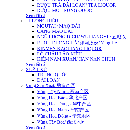
RƯỢU TRÀ ĐÀI LOAN/ TEA LIQUOR
RƯỢU MƠ TRUNG QUỐC
Xem tất cả
THƯƠNG HIỆU
MOUTAI / MAO ĐÀI
CANG MAO ĐÀI
NGŨ LƯƠNG DỊCH/ WULIANGYE/ 五粮液
RƯỢU DƯƠNG HÀ/ 洋河股份/ Yang He
KINMEN KAOLIANG LIQUOR
LÔ CHÂU LÃO KIỆU
KIẾM NAM XUÂN/ JIAN NAN CHUN
Xem tất cả
XUẤT XỨ
TRUNG QUỐC
ĐÀI LOAN
Vùng Sản Xuất/ 酿造产区
Vùng Tây Nam - 西南产区
Vùng Hoa Bắc - 华北产区
Vùng Hoa Trung - 华中产区
Vùng Hoa Nam - 华南产区
Vùng Hoa Đông - 华东地区
Vùng Tây Bắc/ 西北地区
Xem tất cả