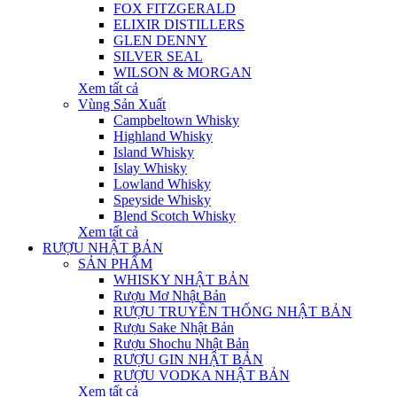
FOX FITZGERALD
ELIXIR DISTILLERS
GLEN DENNY
SILVER SEAL
WILSON & MORGAN
Xem tất cả
Vùng Sản Xuất
Campbeltown Whisky
Highland Whisky
Island Whisky
Islay Whisky
Lowland Whisky
Speyside Whisky
Blend Scotch Whisky
Xem tất cả
RƯỢU NHẬT BẢN
SẢN PHẨM
WHISKY NHẬT BẢN
Rượu Mơ Nhật Bản
RƯỢU TRUYỀN THỐNG NHẬT BẢN
Rượu Sake Nhật Bản
Rượu Shochu Nhật Bản
RƯỢU GIN NHẬT BẢN
RƯỢU VODKA NHẬT BẢN
Xem tất cả