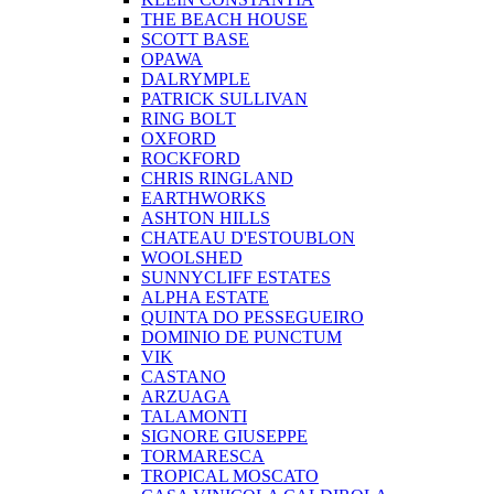
THE BEACH HOUSE
SCOTT BASE
OPAWA
DALRYMPLE
PATRICK SULLIVAN
RING BOLT
OXFORD
ROCKFORD
CHRIS RINGLAND
EARTHWORKS
ASHTON HILLS
CHATEAU D'ESTOUBLON
WOOLSHED
SUNNYCLIFF ESTATES
ALPHA ESTATE
QUINTA DO PESSEGUEIRO
DOMINIO DE PUNCTUM
VIK
CASTANO
ARZUAGA
TALAMONTI
SIGNORE GIUSEPPE
TORMARESCA
TROPICAL MOSCATO