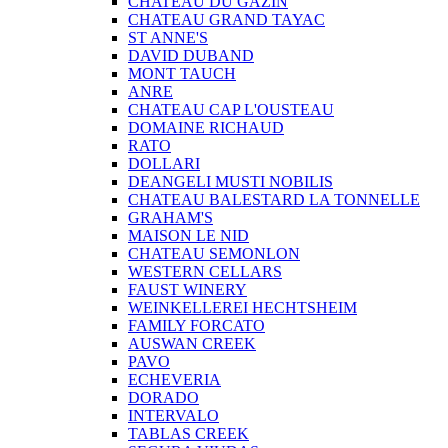
CHATEAU DU GAZIN
CHATEAU GRAND TAYAC
ST ANNE'S
DAVID DUBAND
MONT TAUCH
ANRE
CHATEAU CAP L'OUSTEAU
DOMAINE RICHAUD
RATO
DOLLARI
DEANGELI MUSTI NOBILIS
CHATEAU BALESTARD LA TONNELLE
GRAHAM'S
MAISON LE NID
CHATEAU SEMONLON
WESTERN CELLARS
FAUST WINERY
WEINKELLEREI HECHTSHEIM
FAMILY FORCATO
AUSWAN CREEK
PAVO
ECHEVERIA
DORADO
INTERVALO
TABLAS CREEK