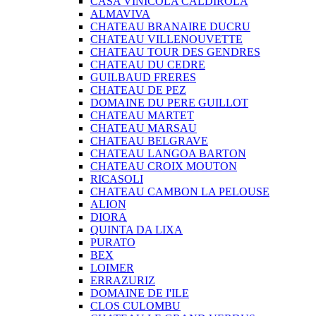
CASA VINICOLA CALDIROLA
ALMAVIVA
CHATEAU BRANAIRE DUCRU
CHATEAU VILLENOUVETTE
CHATEAU TOUR DES GENDRES
CHATEAU DU CEDRE
GUILBAUD FRERES
CHATEAU DE PEZ
DOMAINE DU PERE GUILLOT
CHATEAU MARTET
CHATEAU MARSAU
CHATEAU BELGRAVE
CHATEAU LANGOA BARTON
CHATEAU CROIX MOUTON
RICASOLI
CHATEAU CAMBON LA PELOUSE
ALION
DIORA
QUINTA DA LIXA
PURATO
BEX
LOIMER
ERRAZURIZ
DOMAINE DE I'ILE
CLOS CULOMBU