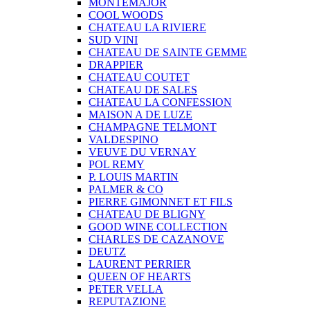
MONTEMAJOR
COOL WOODS
CHATEAU LA RIVIERE
SUD VINI
CHATEAU DE SAINTE GEMME
DRAPPIER
CHATEAU COUTET
CHATEAU DE SALES
CHATEAU LA CONFESSION
MAISON A DE LUZE
CHAMPAGNE TELMONT
VALDESPINO
VEUVE DU VERNAY
POL REMY
P. LOUIS MARTIN
PALMER & CO
PIERRE GIMONNET ET FILS
CHATEAU DE BLIGNY
GOOD WINE COLLECTION
CHARLES DE CAZANOVE
DEUTZ
LAURENT PERRIER
QUEEN OF HEARTS
PETER VELLA
REPUTAZIONE