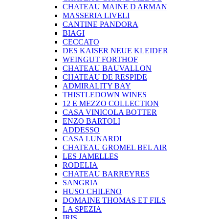
CHATEAU MAINE D ARMAN
MASSERIA LIVELI
CANTINE PANDORA
BIAGI
CECCATO
DES KAISER NEUE KLEIDER
WEINGUT FORTHOF
CHATEAU BAUVALLON
CHATEAU DE RESPIDE
ADMIRALITY BAY
THISTLEDOWN WINES
12 E MEZZO COLLECTION
CASA VINICOLA BOTTER
ENZO BARTOLI
ADDESSO
CASA LUNARDI
CHATEAU GROMEL BEL AIR
LES JAMELLES
RODELIA
CHATEAU BARREYRES
SANGRIA
HUSO CHILENO
DOMAINE THOMAS ET FILS
LA SPEZIA
IRIS