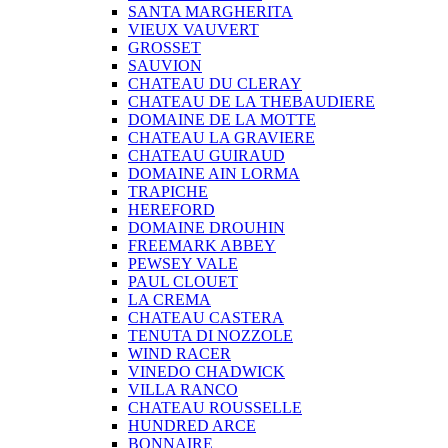
SANTA MARGHERITA
VIEUX VAUVERT
GROSSET
SAUVION
CHATEAU DU CLERAY
CHATEAU DE LA THEBAUDIERE
DOMAINE DE LA MOTTE
CHATEAU LA GRAVIERE
CHATEAU GUIRAUD
DOMAINE AIN LORMA
TRAPICHE
HEREFORD
DOMAINE DROUHIN
FREEMARK ABBEY
PEWSEY VALE
PAUL CLOUET
LA CREMA
CHATEAU CASTERA
TENUTA DI NOZZOLE
WIND RACER
VINEDO CHADWICK
VILLA RANCO
CHATEAU ROUSSELLE
HUNDRED ARCE
BONNAIRE