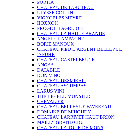
PORTIA
CHATEAU DE TABUTEAU
ULYSSE COLLIN
VIGNOBLES MEYRE
HOXXOH
PROGETTI AGRICOLI
CHATEAU LA HAUTE BRANDE
ANGEL CHAMPAGNE
BORIE MANOUX
CHATEAU PIED D'ARGENT BELLEVUE
INFUHR
CHATEAU CASTELBRUCK
ANGAS
DATABILE
DON VINO
CHATEAU DESMIRAIL
CHATEAU ASCUMBAS
LARUS VINI
THE BIG RED MONSTER
CHEVALIER
CHATEAU BELLEVUE FAVEREAU
DOMAINE DE MIHOUDY
CHATEAU LARRIVET HAUT BRION
MAILLY GRAND CRU
CHATEAU LA TOUR DE MONS