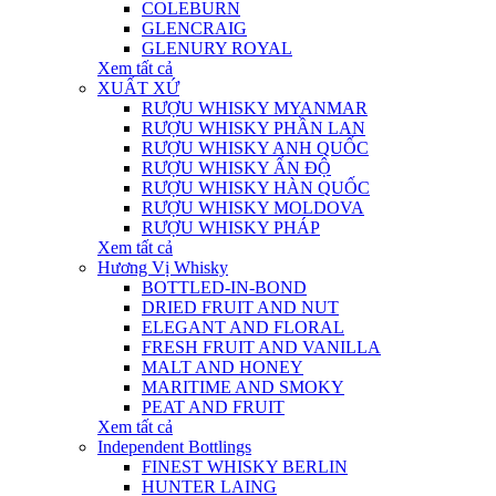
COLEBURN
GLENCRAIG
GLENURY ROYAL
Xem tất cả
XUẤT XỨ
RƯỢU WHISKY MYANMAR
RƯỢU WHISKY PHẦN LAN
RƯỢU WHISKY ANH QUỐC
RƯỢU WHISKY ẤN ĐỘ
RƯỢU WHISKY HÀN QUỐC
RƯỢU WHISKY MOLDOVA
RƯỢU WHISKY PHÁP
Xem tất cả
Hương Vị Whisky
BOTTLED-IN-BOND
DRIED FRUIT AND NUT
ELEGANT AND FLORAL
FRESH FRUIT AND VANILLA
MALT AND HONEY
MARITIME AND SMOKY
PEAT AND FRUIT
Xem tất cả
Independent Bottlings
FINEST WHISKY BERLIN
HUNTER LAING