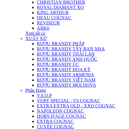
CHRISTIAN BROTHER
ROYAL DIAMANT XO
KING ARTHUR
DEAU COGNAC
REVISEUR
ABK6
Xem tất cả
XUẤT XỨ
RƯỢU BRANDY PHÁP
RƯỢU BRANDY TÂY BAN NHA
RƯỢU BRANDY THÁI LAN
RƯỢU BRANDY ANH QUỐC
RƯỢU BRANDY ÚC
RƯỢU BRANDY HOA KỲ
RƯỢU BRANDY ARMENIA
RƯỢU BRANDY VIỆT NAM
RƯỢU BRANDY MOLDOVA
Phân Hạng
V.S.O.P
VERY SPECIAL - VS COGNAC
EXTRA EXTRA OLD - XXO COGNAC
NAPOLEON COGNAC
HORS D'AGE COGNAC
EXTRA COGNAC
CUVÉE COGNAC