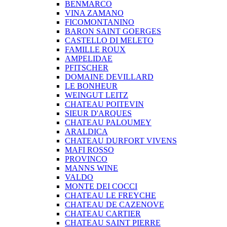
BENMARCO
VINA ZAMANO
FICOMONTANINO
BARON SAINT GOERGES
CASTELLO DI MELETO
FAMILLE ROUX
AMPELIDAE
PFITSCHER
DOMAINE DEVILLARD
LE BONHEUR
WEINGUT LEITZ
CHATEAU POITEVIN
SIEUR D'ARQUES
CHATEAU PALOUMEY
ARALDICA
CHATEAU DURFORT VIVENS
MAFI ROSSO
PROVINCO
MANNS WINE
VALDO
MONTE DEI COCCI
CHATEAU LE FREYCHE
CHATEAU DE CAZENOVE
CHATEAU CARTIER
CHATEAU SAINT PIERRE