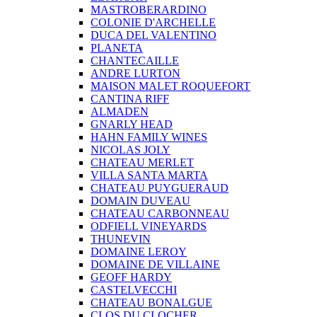
MASTROBERARDINO
COLONIE D'ARCHELLE
DUCA DEL VALENTINO
PLANETA
CHANTECAILLE
ANDRE LURTON
MAISON MALET ROQUEFORT
CANTINA RIFF
ALMADEN
GNARLY HEAD
HAHN FAMILY WINES
NICOLAS JOLY
CHATEAU MERLET
VILLA SANTA MARTA
CHATEAU PUYGUERAUD
DOMAIN DUVEAU
CHATEAU CARBONNEAU
ODFIELL VINEYARDS
THUNEVIN
DOMAINE LEROY
DOMAINE DE VILLAINE
GEOFF HARDY
CASTELVECCHI
CHATEAU BONALGUE
CLOS DU CLOCHER