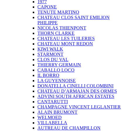
1977
CAPONE
TENUTE MARTINO
CHATEAU CLOS SAINT EMILION
PHILIPPE
NICOLAS THIENPONT
THORN CLARKE
CHATEAU LES TUILERIES
CHATEAU MONT REDON
KIWI WALK
STARMONT
CLOS DU VAL
THIERRY GERMAIN
CABALLO LOCO
IL BORRO
LA GUYENNOISE
DONATELLA CINELLI COLOMBINI
CHATEAU D’ARMAJAN DES ORMES
ADVINI SOUTH AFRICAN ESTATES
CANTARUTTI
CHAMPAGNE VINCENT LEGLANTIER
ALAIN BRUMONT
WELMOED
VILLABELLA
AUTREAU DE CHAMPILLON