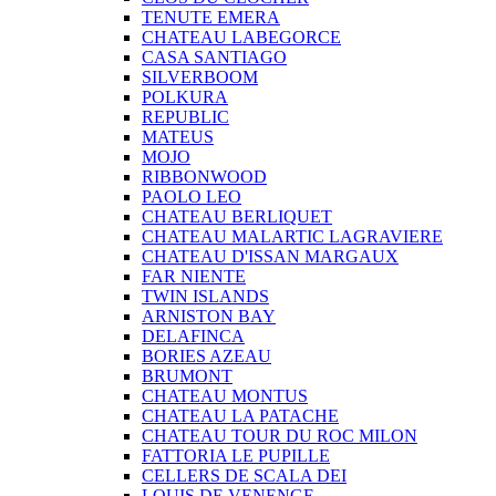
TENUTE EMERA
CHATEAU LABEGORCE
CASA SANTIAGO
SILVERBOOM
POLKURA
REPUBLIC
MATEUS
MOJO
RIBBONWOOD
PAOLO LEO
CHATEAU BERLIQUET
CHATEAU MALARTIC LAGRAVIERE
CHATEAU D'ISSAN MARGAUX
FAR NIENTE
TWIN ISLANDS
ARNISTON BAY
DELAFINCA
BORIES AZEAU
BRUMONT
CHATEAU MONTUS
CHATEAU LA PATACHE
CHATEAU TOUR DU ROC MILON
FATTORIA LE PUPILLE
CELLERS DE SCALA DEI
LOUIS DE VENENGE