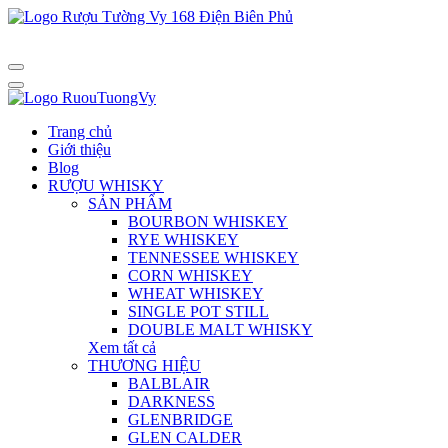
Trang chủ
Giới thiệu
Blog
RƯỢU WHISKY
SẢN PHẨM
BOURBON WHISKEY
RYE WHISKEY
TENNESSEE WHISKEY
CORN WHISKEY
WHEAT WHISKEY
SINGLE POT STILL
DOUBLE MALT WHISKY
Xem tất cả
THƯƠNG HIỆU
BALBLAIR
DARKNESS
GLENBRIDGE
GLEN CALDER