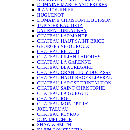
DOMAINE MARCHAND FRERES
JEAN FOURNIER
HUGUENOT
DOMAINE CHRISTOPHE BUISSON
TUPINIER BAUTISTA
LAURENT DELAUNAY
CHATEAU LARMANDE
CHATEAU HAUT SAINT BRICE
GEORGES VIGOUROUX
CHATEAU RIGAUD
CHATEAU LILIAN LADOUYS
CHATEAU LA GARENNE
CHATEAU BEAUREGARD
CHATEAU GRAND PUY DUCASSE
CHATEAU HAUT BAGES LIBERAL
CHATEAU LAROSE TRINTAUDON
CHATEAU SAINT CHRISTOPHE
CHATEAU LA GURGUE
CHATEAU ROC
CHATEAU MONT PERAT
JOEL TALUAU
CHATEAU PEYROS
DON MELCHOR
SHAW & SMITH
KLEIN CONSTANTIA