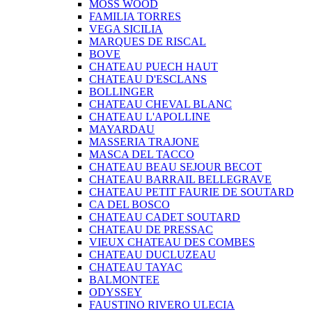
MOSS WOOD
FAMILIA TORRES
VEGA SICILIA
MARQUES DE RISCAL
BOVE
CHATEAU PUECH HAUT
CHATEAU D'ESCLANS
BOLLINGER
CHATEAU CHEVAL BLANC
CHATEAU L'APOLLINE
MAYARDAU
MASSERIA TRAJONE
MASCA DEL TACCO
CHATEAU BEAU SEJOUR BECOT
CHATEAU BARRAIL BELLEGRAVE
CHATEAU PETIT FAURIE DE SOUTARD
CA DEL BOSCO
CHATEAU CADET SOUTARD
CHATEAU DE PRESSAC
VIEUX CHATEAU DES COMBES
CHATEAU DUCLUZEAU
CHATEAU TAYAC
BALMONTEE
ODYSSEY
FAUSTINO RIVERO ULECIA