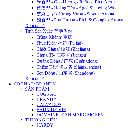
米香型 - Gạo Hương - Refined Rice Aroma
黄酒型 - Hoàng Tửu - Aged Shaoxing Wine
芝麻香型 - Hương Vừng - Sesame Aroma
馥香型 - Phụ Hương - Rich & Complex Aroma
Xem tất cả
Tỉnh Sản Xuất/ 产地省份
Trùng Khánh/ 重庆
Phúc Kiến/ 福建 (Fujian)
Chiết Giang/ 浙江 (Zhejiang)
Giang Tô/ 江苏省 (Jiangsu)
Quảng Đông / 广东 (Guǎngdōng)
Thiểm Tây/ 陝西省 (Shǎnxī sheng)
Sơn Đông / 山东省 (Shāndōng)
Xem tất cả
COGNAC/ BRANDY
SẢN PHẨM
COGNAC
BRANDY
CALVADOS
EAUX DE VIE
DOMAINE JEAN MARC MOREY
THƯƠNG HIỆU
HARDY