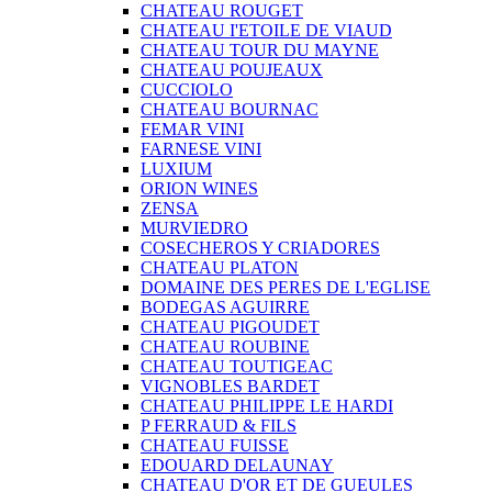
CHATEAU ROUGET
CHATEAU I'ETOILE DE VIAUD
CHATEAU TOUR DU MAYNE
CHATEAU POUJEAUX
CUCCIOLO
CHATEAU BOURNAC
FEMAR VINI
FARNESE VINI
LUXIUM
ORION WINES
ZENSA
MURVIEDRO
COSECHEROS Y CRIADORES
CHATEAU PLATON
DOMAINE DES PERES DE L'EGLISE
BODEGAS AGUIRRE
CHATEAU PIGOUDET
CHATEAU ROUBINE
CHATEAU TOUTIGEAC
VIGNOBLES BARDET
CHATEAU PHILIPPE LE HARDI
P FERRAUD & FILS
CHATEAU FUISSE
EDOUARD DELAUNAY
CHATEAU D'OR ET DE GUEULES