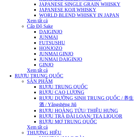
JAPANESE SINGLE GRAIN WHISKY
JAPANESE KOJI WHISKY
WORLD BLEND WHISKY IN JAPAN
Xem tất cả
Cấp Độ Sake
DAIGINJO
JUNMAI
FUTSUSHU
HONJOZO
JUNMAI GINJO
JUNMAI DAIGINJO
GINJO
Xem tất cả
RƯỢU TRUNG QUỐC
SẢN PHẨM
RƯỢU TRUNG QUỐC
RƯỢU CAO LƯƠNG
RƯỢU DƯỠNG SINH TRUNG QUỐC / 养生
酒 / Yǎngshēng Jiǔ
RƯỢU HOÀNG TỬU/ THIỆU HƯNG
RƯỢU TRÀ ĐÀI LOAN/ TEA LIQUOR
RƯỢU MƠ TRUNG QUỐC
Xem tất cả
THƯƠNG HIỆU