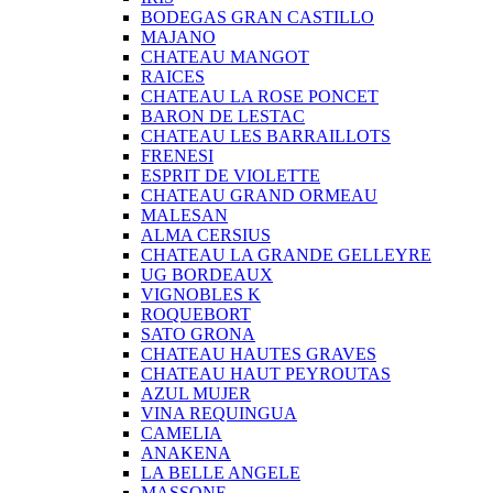
BODEGAS GRAN CASTILLO
MAJANO
CHATEAU MANGOT
RAICES
CHATEAU LA ROSE PONCET
BARON DE LESTAC
CHATEAU LES BARRAILLOTS
FRENESI
ESPRIT DE VIOLETTE
CHATEAU GRAND ORMEAU
MALESAN
ALMA CERSIUS
CHATEAU LA GRANDE GELLEYRE
UG BORDEAUX
VIGNOBLES K
ROQUEBORT
SATO GRONA
CHATEAU HAUTES GRAVES
CHATEAU HAUT PEYROUTAS
AZUL MUJER
VINA REQUINGUA
CAMELIA
ANAKENA
LA BELLE ANGELE
MASSONE