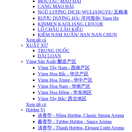
MOUTAI / MAO ĐÀI
CANG MAO ĐÀI
NGŨ LƯƠNG DỊCH/ WULIANGYE/ 五粮液
RƯỢU DƯƠNG HÀ/ 洋河股份/ Yang He
KINMEN KAOLIANG LIQUOR
LÔ CHÂU LÃO KIỆU
KIẾM NAM XUÂN/ JIAN NAN CHUN
Xem tất cả
XUẤT XỨ
TRUNG QUỐC
ĐÀI LOAN
Vùng Sản Xuất/ 酿造产区
Vùng Tây Nam - 西南产区
Vùng Hoa Bắc - 华北产区
Vùng Hoa Trung - 华中产区
Vùng Hoa Nam - 华南产区
Vùng Hoa Đông - 华东地区
Vùng Tây Bắc/ 西北地区
Xem tất cả
Hương Vị
浓香型 - Nồng Hương- Classic Strong Aroma
酱香型 - Tương Hương - Sauce Aroma
清香型 - Thanh Hương- Elegant Light Aroma