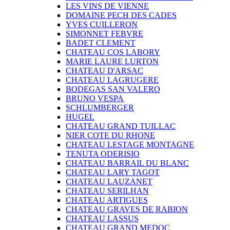
LES VINS DE VIENNE
DOMAINE PECH DES CADES
YVES CUILLERON
SIMONNET FEBVRE
BADET CLEMENT
CHATEAU COS LABORY
MARIE LAURE LURTON
CHATEAU D'ARSAC
CHATEAU LAGRUGERE
BODEGAS SAN VALERO
BRUNO VESPA
SCHLUMBERGER
HUGEL
CHATEAU GRAND TUILLAC
NIER COTE DU RHONE
CHATEAU LESTAGE MONTAGNE
TENUTA ODERISIO
CHATEAU BARRAIL DU BLANC
CHATEAU LARY TAGOT
CHATEAU LAUZANET
CHATEAU SERILHAN
CHATEAU ARTIGUES
CHATEAU GRAVES DE RABION
CHATEAU LASSUS
CHATEAU GRAND MEDOC