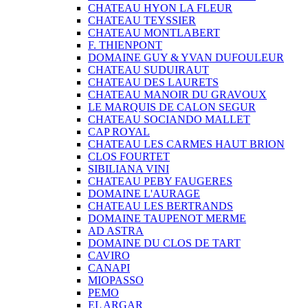
CHATEAU HYON LA FLEUR
CHATEAU TEYSSIER
CHATEAU MONTLABERT
F. THIENPONT
DOMAINE GUY & YVAN DUFOULEUR
CHATEAU SUDUIRAUT
CHATEAU DES LAURETS
CHATEAU MANOIR DU GRAVOUX
LE MARQUIS DE CALON SEGUR
CHATEAU SOCIANDO MALLET
CAP ROYAL
CHATEAU LES CARMES HAUT BRION
CLOS FOURTET
SIBILIANA VINI
CHATEAU PEBY FAUGERES
DOMAINE L'AURAGE
CHATEAU LES BERTRANDS
DOMAINE TAUPENOT MERME
AD ASTRA
DOMAINE DU CLOS DE TART
CAVIRO
CANAPI
MIOPASSO
PEMO
EL ARGAR