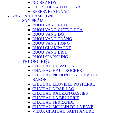
XO BRANDY
EXTRA OLD - XO COGNAC
RESERVE COGNAC
VANG & CHAMPAGNE
SẢN PHẨM
RƯỢU VANG NGỌT
RƯỢU VANG CƯỜNG HÓA
RƯỢU VANG ĐỎ
RƯỢU VANG TRẮNG
RƯỢU VANG HỒNG
RƯỢU CHAMPAGNE
RƯỢU VANG BỊCH
RƯỢU SPARKLING
THƯƠNG HIỆU
CHATEAU DE VALOIS
CHATEAU HAUT ROCHER
CHATEAU PICHON LONGUEVILLE
BARON
CHATEAU LEOVILLE POYFERRE
CHATEAU NOAILLAC
CHATEAU RAUZAN GASSIES
CHATEAU LA BRULERIE
CHATEAU FERRANDE
CHATEAU MOULIN DE LA FAYE
VIEUX CHATEAU SAINT ANDRE