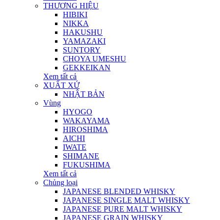
THƯƠNG HIỆU
HIBIKI
NIKKA
HAKUSHU
YAMAZAKI
SUNTORY
CHOYA UMESHU
GEKKEIKAN
Xem tất cả
XUẤT XỨ
NHẬT BẢN
Vùng
HYOGO
WAKAYAMA
HIROSHIMA
AICHI
IWATE
SHIMANE
FUKUSHIMA
Xem tất cả
Chủng loại
JAPANESE BLENDED WHISKY
JAPANESE SINGLE MALT WHISKY
JAPANESE PURE MALT WHISKY
JAPANESE GRAIN WHISKY