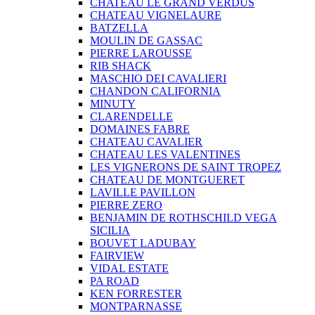
CHATEAU LE GRAND VERDUS
CHATEAU VIGNELAURE
BATZELLA
MOULIN DE GASSAC
PIERRE LAROUSSE
RIB SHACK
MASCHIO DEI CAVALIERI
CHANDON CALIFORNIA
MINUTY
CLARENDELLE
DOMAINES FABRE
CHATEAU CAVALIER
CHATEAU LES VALENTINES
LES VIGNERONS DE SAINT TROPEZ
CHATEAU DE MONTGUERET
LAVILLE PAVILLON
PIERRE ZERO
BENJAMIN DE ROTHSCHILD VEGA
SICILIA
BOUVET LADUBAY
FAIRVIEW
VIDAL ESTATE
PA ROAD
KEN FORRESTER
MONTPARNASSE