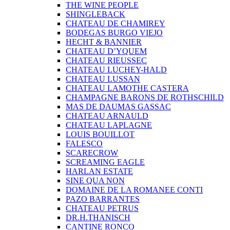
THE WINE PEOPLE
SHINGLEBACK
CHATEAU DE CHAMIREY
BODEGAS BURGO VIEJO
HECHT & BANNIER
CHATEAU D’YQUEM
CHATEAU RIEUSSEC
CHATEAU LUCHEY-HALD
CHATEAU LUSSAN
CHATEAU LAMOTHE CASTERA
CHAMPAGNE BARONS DE ROTHSCHILD
MAS DE DAUMAS GASSAC
CHATEAU ARNAULD
CHATEAU LAPLAGNE
LOUIS BOUILLOT
FALESCO
SCARECROW
SCREAMING EAGLE
HARLAN ESTATE
SINE QUA NON
DOMAINE DE LA ROMANEE CONTI
PAZO BARRANTES
CHATEAU PETRUS
DR.H.THANISCH
CANTINE RONCO