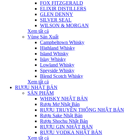
FOX FITZGERALD
ELIXIR DISTILLERS
GLEN DENNY
SILVER SEAL
WILSON & MORGAN
Xem tất cả
Vùng Sản Xuất
Campbeltown Whisky
Highland Whisky
Island Whisky
Islay Whisky
Lowland Whisky
Speyside Whisky
Blend Scotch Whisky
Xem tất cả
RƯỢU NHẬT BẢN
SẢN PHẨM
WHISKY NHẬT BẢN
Rượu Mơ Nhật Bản
RƯỢU TRUYỀN THỐNG NHẬT BẢN
Rượu Sake Nhật Bản
Rượu Shochu Nhật Bản
RƯỢU GIN NHẬT BẢN
RƯỢU VODKA NHẬT BẢN
Xem tất cả