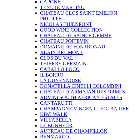
CAPONE
TENUTE MARTINO
CHATEAU CLOS SAINT EMILION
PHILIPPE
NICOLAS THIENPONT
GOOD WINE COLLECTION
CHATEAU DE SAINTE GEMME
CHATEAU POITEVIN
DOMAINE DE FONTBONAU
ALAIN BRUMONT
CLOS DU VAL
THIERRY GERMAIN
CABALLO LOCO
IL BORRO
LA GUYENNOISE
DONATELLA CINELLI COLOMBINI
CHATEAU D’ARMAJAN DES ORMES
ADVINI SOUTH AFRICAN ESTATES
CANTARUTTI
CHAMPAGNE VINCENT LEGLANTIER
KIWI WALK
VILLABELLA
LE BONHEUR
AUTREAU DE CHAMPILLON
BENMARCO