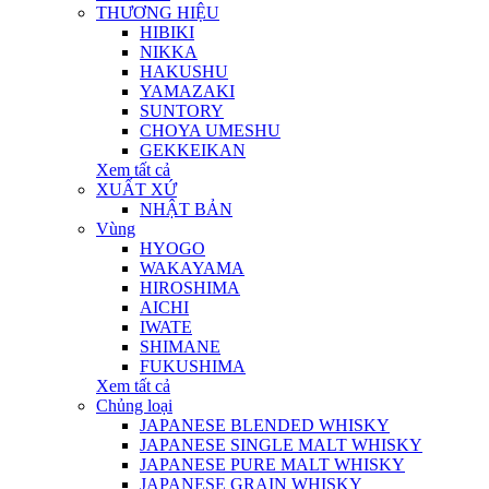
THƯƠNG HIỆU
HIBIKI
NIKKA
HAKUSHU
YAMAZAKI
SUNTORY
CHOYA UMESHU
GEKKEIKAN
Xem tất cả
XUẤT XỨ
NHẬT BẢN
Vùng
HYOGO
WAKAYAMA
HIROSHIMA
AICHI
IWATE
SHIMANE
FUKUSHIMA
Xem tất cả
Chủng loại
JAPANESE BLENDED WHISKY
JAPANESE SINGLE MALT WHISKY
JAPANESE PURE MALT WHISKY
JAPANESE GRAIN WHISKY