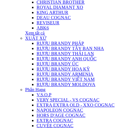
CHRISTIAN BROTHER
ROYAL DIAMANT XO
KING ARTHUR
DEAU COGNAC
REVISEUR
ABK6
Xem tất cả
XUẤT XỨ
RƯỢU BRANDY PHÁP
RƯỢU BRANDY TÂY BAN NHA
RƯỢU BRANDY THÁI LAN
RƯỢU BRANDY ANH QUỐC
RƯỢU BRANDY ÚC
RƯỢU BRANDY HOA KỲ
RƯỢU BRANDY ARMENIA
RƯỢU BRANDY VIỆT NAM
RƯỢU BRANDY MOLDOVA
Phân Hạng
V.S.O.P
VERY SPECIAL - VS COGNAC
EXTRA EXTRA OLD - XXO COGNAC
NAPOLEON COGNAC
HORS D'AGE COGNAC
EXTRA COGNAC
CUVÉE COGNAC