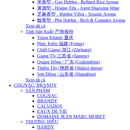
米香型 - Gạo Hương - Refined Rice Aroma
黄酒型 - Hoàng Tửu - Aged Shaoxing Wine
芝麻香型 - Hương Vừng - Sesame Aroma
馥香型 - Phụ Hương - Rich & Complex Aroma
Xem tất cả
Tỉnh Sản Xuất/ 产地省份
Trùng Khánh/ 重庆
Phúc Kiến/ 福建 (Fujian)
Chiết Giang/ 浙江 (Zhejiang)
Giang Tô/ 江苏省 (Jiangsu)
Quảng Đông / 广东 (Guǎngdōng)
Thiểm Tây/ 陝西省 (Shǎnxī sheng)
Sơn Đông / 山东省 (Shāndōng)
Xem tất cả
COGNAC/ BRANDY
SẢN PHẨM
COGNAC
BRANDY
CALVADOS
EAUX DE VIE
DOMAINE JEAN MARC MOREY
THƯƠNG HIỆU
HARDY