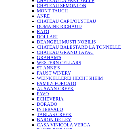
CHATEAU LA FREYNELLE
CHATEAU SEMONLON
MONT TAUCH
ANRE
CHATEAU CAP L'OUSTEAU
DOMAINE RICHAUD
RATO
DOLLARI
DEANGELI MUSTI NOBILIS
CHATEAU BALESTARD LA TONNELLE
CHATEAU GRAND TAYAC
GRAHAM'S
WESTERN CELLARS
ST ANNE'S
FAUST WINERY
WEINKELLEREI HECHTSHEIM
FAMILY FORCATO
AUSWAN CREEK
PAVO
ECHEVERIA
DORADO
INTERVALO
TABLAS CREEK
BARON DE LEY
CASA VINICOLA VERGA