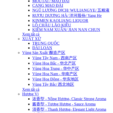
MOUTAI / MAO ĐÀI
CANG MAO ĐÀI
NGŨ LƯƠNG DỊCH/ WULIANGYE/ 五粮液
RƯỢU DƯƠNG HÀ/ 洋河股份/ Yang He
KINMEN KAOLIANG LIQUOR
LÔ CHÂU LÃO KIỆU
KIẾM NAM XUÂN/ JIAN NAN CHUN
Xem tất cả
XUẤT XỨ
TRUNG QUỐC
ĐÀI LOAN
Vùng Sản Xuất/ 酿造产区
Vùng Tây Nam - 西南产区
Vùng Hoa Bắc - 华北产区
Vùng Hoa Trung - 华中产区
Vùng Hoa Nam - 华南产区
Vùng Hoa Đông - 华东地区
Vùng Tây Bắc/ 西北地区
Xem tất cả
Hương Vị
浓香型 - Nồng Hương- Classic Strong Aroma
酱香型 - Tương Hương - Sauce Aroma
清香型 - Thanh Hương- Elegant Light Aroma