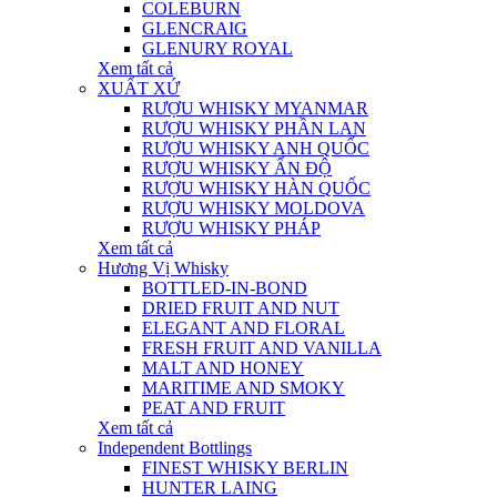
COLEBURN
GLENCRAIG
GLENURY ROYAL
Xem tất cả
XUẤT XỨ
RƯỢU WHISKY MYANMAR
RƯỢU WHISKY PHẦN LAN
RƯỢU WHISKY ANH QUỐC
RƯỢU WHISKY ẤN ĐỘ
RƯỢU WHISKY HÀN QUỐC
RƯỢU WHISKY MOLDOVA
RƯỢU WHISKY PHÁP
Xem tất cả
Hương Vị Whisky
BOTTLED-IN-BOND
DRIED FRUIT AND NUT
ELEGANT AND FLORAL
FRESH FRUIT AND VANILLA
MALT AND HONEY
MARITIME AND SMOKY
PEAT AND FRUIT
Xem tất cả
Independent Bottlings
FINEST WHISKY BERLIN
HUNTER LAING