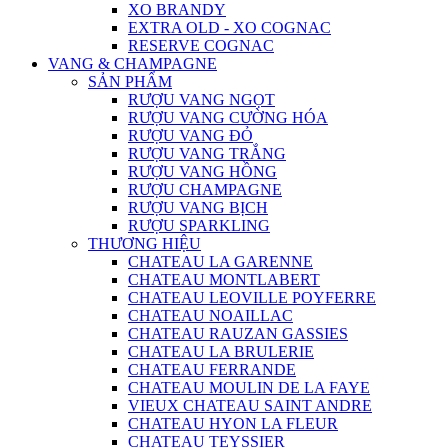
XO BRANDY
EXTRA OLD - XO COGNAC
RESERVE COGNAC
VANG & CHAMPAGNE
SẢN PHẨM
RƯỢU VANG NGỌT
RƯỢU VANG CƯỜNG HÓA
RƯỢU VANG ĐỎ
RƯỢU VANG TRẮNG
RƯỢU VANG HỒNG
RƯỢU CHAMPAGNE
RƯỢU VANG BỊCH
RƯỢU SPARKLING
THƯƠNG HIỆU
CHATEAU LA GARENNE
CHATEAU MONTLABERT
CHATEAU LEOVILLE POYFERRE
CHATEAU NOAILLAC
CHATEAU RAUZAN GASSIES
CHATEAU LA BRULERIE
CHATEAU FERRANDE
CHATEAU MOULIN DE LA FAYE
VIEUX CHATEAU SAINT ANDRE
CHATEAU HYON LA FLEUR
CHATEAU TEYSSIER