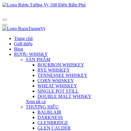
Trang chủ
Giới thiệu
Blog
RƯỢU WHISKY
SẢN PHẨM
BOURBON WHISKEY
RYE WHISKEY
TENNESSEE WHISKEY
CORN WHISKEY
WHEAT WHISKEY
SINGLE POT STILL
DOUBLE MALT WHISKY
Xem tất cả
THƯƠNG HIỆU
BALBLAIR
DARKNESS
GLENBRIDGE
GLEN CALDER