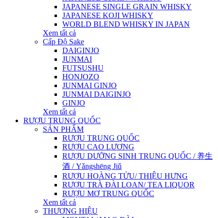
JAPANESE SINGLE GRAIN WHISKY
JAPANESE KOJI WHISKY
WORLD BLEND WHISKY IN JAPAN
Xem tất cả
Cấp Độ Sake
DAIGINJO
JUNMAI
FUTSUSHU
HONJOZO
JUNMAI GINJO
JUNMAI DAIGINJO
GINJO
Xem tất cả
RƯỢU TRUNG QUỐC
SẢN PHẨM
RƯỢU TRUNG QUỐC
RƯỢU CAO LƯƠNG
RƯỢU DƯỠNG SINH TRUNG QUỐC / 养生
酒 / Yǎngshēng Jiǔ
RƯỢU HOÀNG TỬU/ THIỆU HƯNG
RƯỢU TRÀ ĐÀI LOAN/ TEA LIQUOR
RƯỢU MƠ TRUNG QUỐC
Xem tất cả
THƯƠNG HIỆU