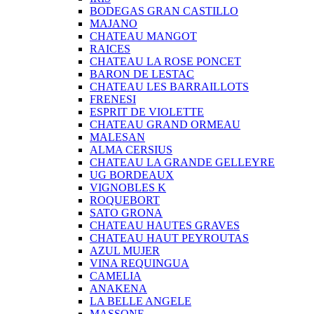
BODEGAS GRAN CASTILLO
MAJANO
CHATEAU MANGOT
RAICES
CHATEAU LA ROSE PONCET
BARON DE LESTAC
CHATEAU LES BARRAILLOTS
FRENESI
ESPRIT DE VIOLETTE
CHATEAU GRAND ORMEAU
MALESAN
ALMA CERSIUS
CHATEAU LA GRANDE GELLEYRE
UG BORDEAUX
VIGNOBLES K
ROQUEBORT
SATO GRONA
CHATEAU HAUTES GRAVES
CHATEAU HAUT PEYROUTAS
AZUL MUJER
VINA REQUINGUA
CAMELIA
ANAKENA
LA BELLE ANGELE
MASSONE