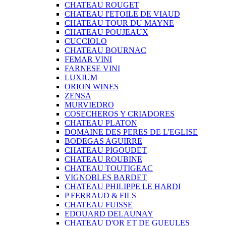
CHATEAU ROUGET
CHATEAU I'ETOILE DE VIAUD
CHATEAU TOUR DU MAYNE
CHATEAU POUJEAUX
CUCCIOLO
CHATEAU BOURNAC
FEMAR VINI
FARNESE VINI
LUXIUM
ORION WINES
ZENSA
MURVIEDRO
COSECHEROS Y CRIADORES
CHATEAU PLATON
DOMAINE DES PERES DE L'EGLISE
BODEGAS AGUIRRE
CHATEAU PIGOUDET
CHATEAU ROUBINE
CHATEAU TOUTIGEAC
VIGNOBLES BARDET
CHATEAU PHILIPPE LE HARDI
P FERRAUD & FILS
CHATEAU FUISSE
EDOUARD DELAUNAY
CHATEAU D'OR ET DE GUEULES