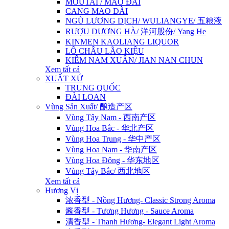
MOUTAI / MAO ĐÀI
CANG MAO ĐÀI
NGŨ LƯƠNG DỊCH/ WULIANGYE/ 五粮液
RƯỢU DƯƠNG HÀ/ 洋河股份/ Yang He
KINMEN KAOLIANG LIQUOR
LÔ CHÂU LÃO KIỆU
KIẾM NAM XUÂN/ JIAN NAN CHUN
Xem tất cả
XUẤT XỨ
TRUNG QUỐC
ĐÀI LOAN
Vùng Sản Xuất/ 酿造产区
Vùng Tây Nam - 西南产区
Vùng Hoa Bắc - 华北产区
Vùng Hoa Trung - 华中产区
Vùng Hoa Nam - 华南产区
Vùng Hoa Đông - 华东地区
Vùng Tây Bắc/ 西北地区
Xem tất cả
Hương Vị
浓香型 - Nồng Hương- Classic Strong Aroma
酱香型 - Tương Hương - Sauce Aroma
清香型 - Thanh Hương- Elegant Light Aroma