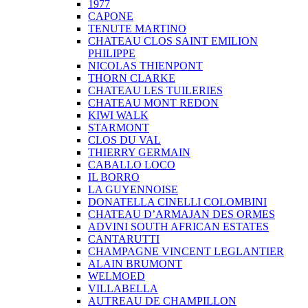
1977
CAPONE
TENUTE MARTINO
CHATEAU CLOS SAINT EMILION
PHILIPPE
NICOLAS THIENPONT
THORN CLARKE
CHATEAU LES TUILERIES
CHATEAU MONT REDON
KIWI WALK
STARMONT
CLOS DU VAL
THIERRY GERMAIN
CABALLO LOCO
IL BORRO
LA GUYENNOISE
DONATELLA CINELLI COLOMBINI
CHATEAU D’ARMAJAN DES ORMES
ADVINI SOUTH AFRICAN ESTATES
CANTARUTTI
CHAMPAGNE VINCENT LEGLANTIER
ALAIN BRUMONT
WELMOED
VILLABELLA
AUTREAU DE CHAMPILLON