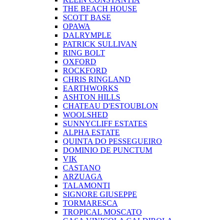
THE BEACH HOUSE
SCOTT BASE
OPAWA
DALRYMPLE
PATRICK SULLIVAN
RING BOLT
OXFORD
ROCKFORD
CHRIS RINGLAND
EARTHWORKS
ASHTON HILLS
CHATEAU D'ESTOUBLON
WOOLSHED
SUNNYCLIFF ESTATES
ALPHA ESTATE
QUINTA DO PESSEGUEIRO
DOMINIO DE PUNCTUM
VIK
CASTANO
ARZUAGA
TALAMONTI
SIGNORE GIUSEPPE
TORMARESCA
TROPICAL MOSCATO