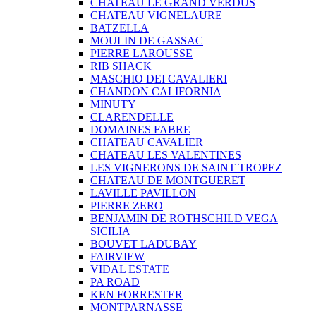
CHATEAU LE GRAND VERDUS
CHATEAU VIGNELAURE
BATZELLA
MOULIN DE GASSAC
PIERRE LAROUSSE
RIB SHACK
MASCHIO DEI CAVALIERI
CHANDON CALIFORNIA
MINUTY
CLARENDELLE
DOMAINES FABRE
CHATEAU CAVALIER
CHATEAU LES VALENTINES
LES VIGNERONS DE SAINT TROPEZ
CHATEAU DE MONTGUERET
LAVILLE PAVILLON
PIERRE ZERO
BENJAMIN DE ROTHSCHILD VEGA
SICILIA
BOUVET LADUBAY
FAIRVIEW
VIDAL ESTATE
PA ROAD
KEN FORRESTER
MONTPARNASSE