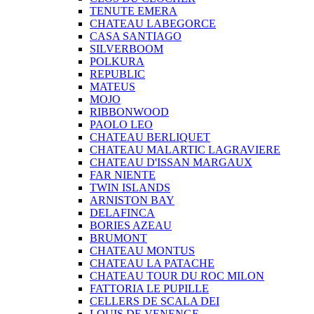
TENUTE EMERA
CHATEAU LABEGORCE
CASA SANTIAGO
SILVERBOOM
POLKURA
REPUBLIC
MATEUS
MOJO
RIBBONWOOD
PAOLO LEO
CHATEAU BERLIQUET
CHATEAU MALARTIC LAGRAVIERE
CHATEAU D'ISSAN MARGAUX
FAR NIENTE
TWIN ISLANDS
ARNISTON BAY
DELAFINCA
BORIES AZEAU
BRUMONT
CHATEAU MONTUS
CHATEAU LA PATACHE
CHATEAU TOUR DU ROC MILON
FATTORIA LE PUPILLE
CELLERS DE SCALA DEI
LOUIS DE VENENGE