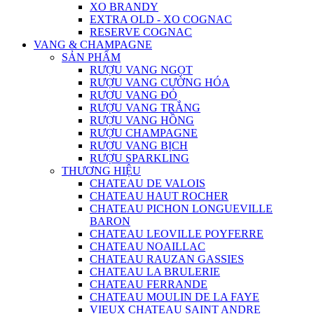
XO BRANDY
EXTRA OLD - XO COGNAC
RESERVE COGNAC
VANG & CHAMPAGNE
SẢN PHẨM
RƯỢU VANG NGỌT
RƯỢU VANG CƯỜNG HÓA
RƯỢU VANG ĐỎ
RƯỢU VANG TRẮNG
RƯỢU VANG HỒNG
RƯỢU CHAMPAGNE
RƯỢU VANG BỊCH
RƯỢU SPARKLING
THƯƠNG HIỆU
CHATEAU DE VALOIS
CHATEAU HAUT ROCHER
CHATEAU PICHON LONGUEVILLE
BARON
CHATEAU LEOVILLE POYFERRE
CHATEAU NOAILLAC
CHATEAU RAUZAN GASSIES
CHATEAU LA BRULERIE
CHATEAU FERRANDE
CHATEAU MOULIN DE LA FAYE
VIEUX CHATEAU SAINT ANDRE