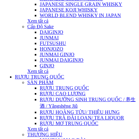
JAPANESE SINGLE GRAIN WHISKY
JAPANESE KOJI WHISKY
WORLD BLEND WHISKY IN JAPAN
Xem tất cả
Cấp Độ Sake
DAIGINJO
JUNMAI
FUTSUSHU
HONJOZO
JUNMAI GINJO
JUNMAI DAIGINJO
GINJO
Xem tất cả
RƯỢU TRUNG QUỐC
SẢN PHẨM
RƯỢU TRUNG QUỐC
RƯỢU CAO LƯƠNG
RƯỢU DƯỠNG SINH TRUNG QUỐC / 养生
酒 / Yǎngshēng Jiǔ
RƯỢU HOÀNG TỬU/ THIỆU HƯNG
RƯỢU TRÀ ĐÀI LOAN/ TEA LIQUOR
RƯỢU MƠ TRUNG QUỐC
Xem tất cả
THƯƠNG HIỆU