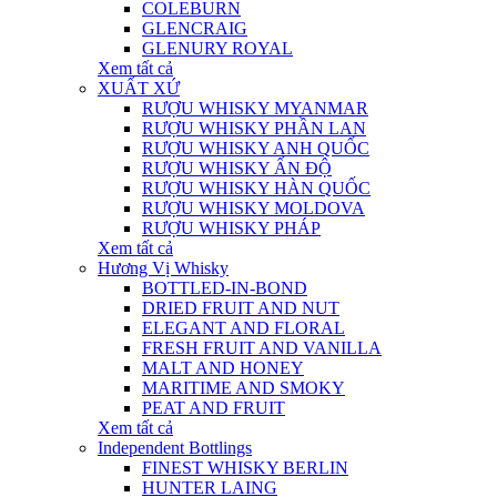
COLEBURN
GLENCRAIG
GLENURY ROYAL
Xem tất cả
XUẤT XỨ
RƯỢU WHISKY MYANMAR
RƯỢU WHISKY PHẦN LAN
RƯỢU WHISKY ANH QUỐC
RƯỢU WHISKY ẤN ĐỘ
RƯỢU WHISKY HÀN QUỐC
RƯỢU WHISKY MOLDOVA
RƯỢU WHISKY PHÁP
Xem tất cả
Hương Vị Whisky
BOTTLED-IN-BOND
DRIED FRUIT AND NUT
ELEGANT AND FLORAL
FRESH FRUIT AND VANILLA
MALT AND HONEY
MARITIME AND SMOKY
PEAT AND FRUIT
Xem tất cả
Independent Bottlings
FINEST WHISKY BERLIN
HUNTER LAING