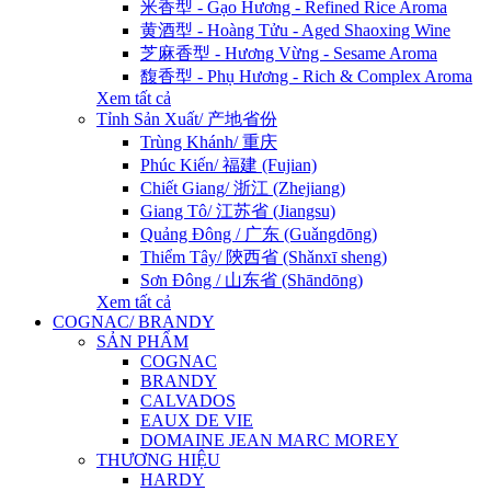
米香型 - Gạo Hương - Refined Rice Aroma
黄酒型 - Hoàng Tửu - Aged Shaoxing Wine
芝麻香型 - Hương Vừng - Sesame Aroma
馥香型 - Phụ Hương - Rich & Complex Aroma
Xem tất cả
Tỉnh Sản Xuất/ 产地省份
Trùng Khánh/ 重庆
Phúc Kiến/ 福建 (Fujian)
Chiết Giang/ 浙江 (Zhejiang)
Giang Tô/ 江苏省 (Jiangsu)
Quảng Đông / 广东 (Guǎngdōng)
Thiểm Tây/ 陝西省 (Shǎnxī sheng)
Sơn Đông / 山东省 (Shāndōng)
Xem tất cả
COGNAC/ BRANDY
SẢN PHẨM
COGNAC
BRANDY
CALVADOS
EAUX DE VIE
DOMAINE JEAN MARC MOREY
THƯƠNG HIỆU
HARDY