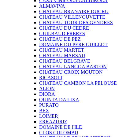
CASA VINICOLA CALDIROLA
ALMAVIVA
CHATEAU BRANAIRE DUCRU
CHATEAU VILLENOUVETTE
CHATEAU TOUR DES GENDRES
CHATEAU DU CEDRE
GUILBAUD FRERES
CHATEAU DE PEZ
DOMAINE DU PERE GUILLOT
CHATEAU MARTET
CHATEAU MARSAU
CHATEAU BELGRAVE
CHATEAU LANGOA BARTON
CHATEAU CROIX MOUTON
RICASOLI
CHATEAU CAMBON LA PELOUSE
ALION
DIORA
QUINTA DA LIXA
PURATO
BEX
LOIMER
ERRAZURIZ
DOMAINE DE I'ILE
CLOS CULOMBU