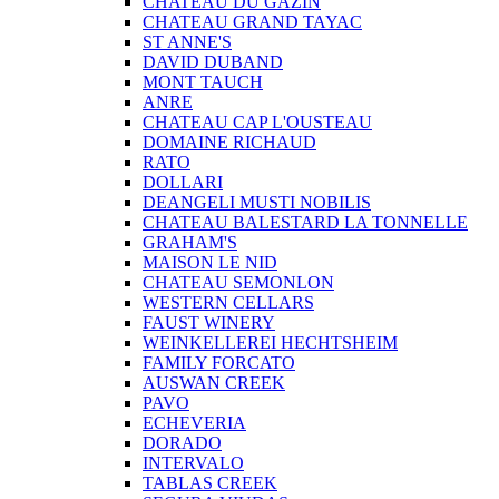
CHATEAU DU GAZIN
CHATEAU GRAND TAYAC
ST ANNE'S
DAVID DUBAND
MONT TAUCH
ANRE
CHATEAU CAP L'OUSTEAU
DOMAINE RICHAUD
RATO
DOLLARI
DEANGELI MUSTI NOBILIS
CHATEAU BALESTARD LA TONNELLE
GRAHAM'S
MAISON LE NID
CHATEAU SEMONLON
WESTERN CELLARS
FAUST WINERY
WEINKELLEREI HECHTSHEIM
FAMILY FORCATO
AUSWAN CREEK
PAVO
ECHEVERIA
DORADO
INTERVALO
TABLAS CREEK