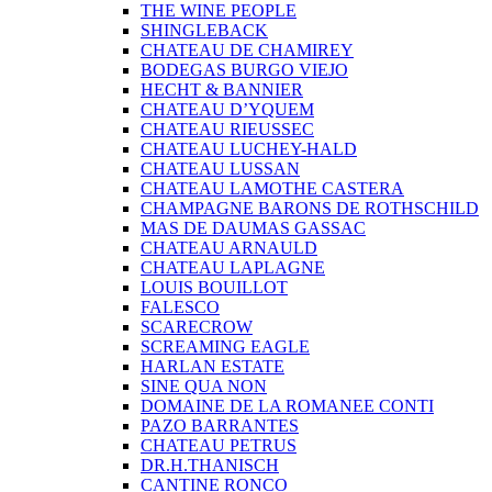
THE WINE PEOPLE
SHINGLEBACK
CHATEAU DE CHAMIREY
BODEGAS BURGO VIEJO
HECHT & BANNIER
CHATEAU D’YQUEM
CHATEAU RIEUSSEC
CHATEAU LUCHEY-HALD
CHATEAU LUSSAN
CHATEAU LAMOTHE CASTERA
CHAMPAGNE BARONS DE ROTHSCHILD
MAS DE DAUMAS GASSAC
CHATEAU ARNAULD
CHATEAU LAPLAGNE
LOUIS BOUILLOT
FALESCO
SCARECROW
SCREAMING EAGLE
HARLAN ESTATE
SINE QUA NON
DOMAINE DE LA ROMANEE CONTI
PAZO BARRANTES
CHATEAU PETRUS
DR.H.THANISCH
CANTINE RONCO