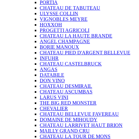
PORTIA
CHATEAU DE TABUTEAU
ULYSSE COLLIN
VIGNOBLES MEYRE
HOXXOH
PROGETTI AGRICOLI
CHATEAU LA HAUTE BRANDE
ANGEL CHAMPAGNE
BORIE MANOUX
CHATEAU PIED D'ARGENT BELLEVUE
INFUHR
CHATEAU CASTELBRUCK
ANGAS
DATABILE
DON VINO
CHATEAU DESMIRAIL
CHATEAU ASCUMBAS
LARUS VINI
THE BIG RED MONSTER
CHEVALIER
CHATEAU BELLEVUE FAVEREAU
DOMAINE DE MIHOUDY
CHATEAU LARRIVET HAUT BRION
MAILLY GRAND CRU
CHATEAU LA TOUR DE MONS