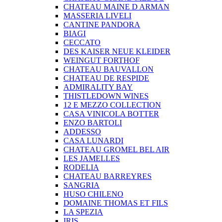
CHATEAU MAINE D ARMAN
MASSERIA LIVELI
CANTINE PANDORA
BIAGI
CECCATO
DES KAISER NEUE KLEIDER
WEINGUT FORTHOF
CHATEAU BAUVALLON
CHATEAU DE RESPIDE
ADMIRALITY BAY
THISTLEDOWN WINES
12 E MEZZO COLLECTION
CASA VINICOLA BOTTER
ENZO BARTOLI
ADDESSO
CASA LUNARDI
CHATEAU GROMEL BEL AIR
LES JAMELLES
RODELIA
CHATEAU BARREYRES
SANGRIA
HUSO CHILENO
DOMAINE THOMAS ET FILS
LA SPEZIA
IRIS