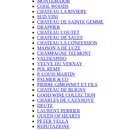
MONTEMAJOR
COOL WOODS
CHATEAU LA RIVIERE
SUD VINI
CHATEAU DE SAINTE GEMME
DRAPPIER
CHATEAU COUTET
CHATEAU DE SALES
CHATEAU LA CONFESSION
MAISON A DE LUZE
CHAMPAGNE TELMONT
VALDESPINO
VEUVE DU VERNAY
POL REMY
P. LOUIS MARTIN
PALMER & CO
PIERRE GIMONNET ET FILS
CHATEAU DE BLIGNY
GOOD WINE COLLECTION
CHARLES DE CAZANOVE
DEUTZ
LAURENT PERRIER
QUEEN OF HEARTS
PETER VELLA
REPUTAZIONE