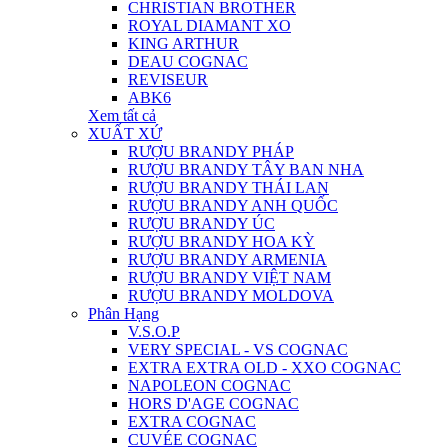
CHRISTIAN BROTHER
ROYAL DIAMANT XO
KING ARTHUR
DEAU COGNAC
REVISEUR
ABK6
Xem tất cả
XUẤT XỨ
RƯỢU BRANDY PHÁP
RƯỢU BRANDY TÂY BAN NHA
RƯỢU BRANDY THÁI LAN
RƯỢU BRANDY ANH QUỐC
RƯỢU BRANDY ÚC
RƯỢU BRANDY HOA KỲ
RƯỢU BRANDY ARMENIA
RƯỢU BRANDY VIỆT NAM
RƯỢU BRANDY MOLDOVA
Phân Hạng
V.S.O.P
VERY SPECIAL - VS COGNAC
EXTRA EXTRA OLD - XXO COGNAC
NAPOLEON COGNAC
HORS D'AGE COGNAC
EXTRA COGNAC
CUVÉE COGNAC