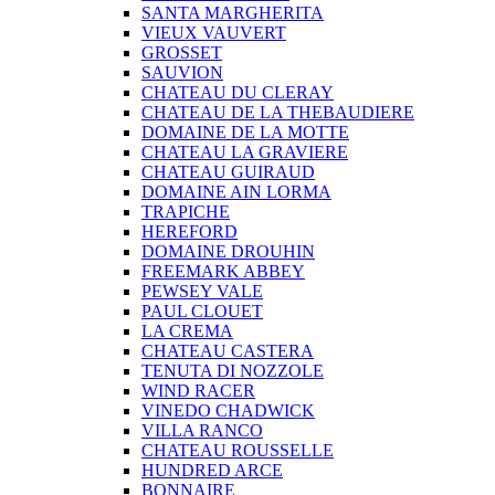
SANTA MARGHERITA
VIEUX VAUVERT
GROSSET
SAUVION
CHATEAU DU CLERAY
CHATEAU DE LA THEBAUDIERE
DOMAINE DE LA MOTTE
CHATEAU LA GRAVIERE
CHATEAU GUIRAUD
DOMAINE AIN LORMA
TRAPICHE
HEREFORD
DOMAINE DROUHIN
FREEMARK ABBEY
PEWSEY VALE
PAUL CLOUET
LA CREMA
CHATEAU CASTERA
TENUTA DI NOZZOLE
WIND RACER
VINEDO CHADWICK
VILLA RANCO
CHATEAU ROUSSELLE
HUNDRED ARCE
BONNAIRE