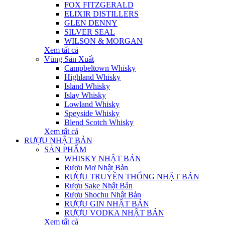
FOX FITZGERALD
ELIXIR DISTILLERS
GLEN DENNY
SILVER SEAL
WILSON & MORGAN
Xem tất cả
Vùng Sản Xuất
Campbeltown Whisky
Highland Whisky
Island Whisky
Islay Whisky
Lowland Whisky
Speyside Whisky
Blend Scotch Whisky
Xem tất cả
RƯỢU NHẬT BẢN
SẢN PHẨM
WHISKY NHẬT BẢN
Rượu Mơ Nhật Bản
RƯỢU TRUYỀN THỐNG NHẬT BẢN
Rượu Sake Nhật Bản
Rượu Shochu Nhật Bản
RƯỢU GIN NHẬT BẢN
RƯỢU VODKA NHẬT BẢN
Xem tất cả