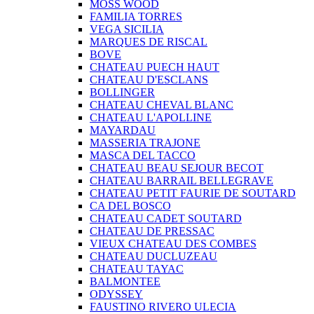
MOSS WOOD
FAMILIA TORRES
VEGA SICILIA
MARQUES DE RISCAL
BOVE
CHATEAU PUECH HAUT
CHATEAU D'ESCLANS
BOLLINGER
CHATEAU CHEVAL BLANC
CHATEAU L'APOLLINE
MAYARDAU
MASSERIA TRAJONE
MASCA DEL TACCO
CHATEAU BEAU SEJOUR BECOT
CHATEAU BARRAIL BELLEGRAVE
CHATEAU PETIT FAURIE DE SOUTARD
CA DEL BOSCO
CHATEAU CADET SOUTARD
CHATEAU DE PRESSAC
VIEUX CHATEAU DES COMBES
CHATEAU DUCLUZEAU
CHATEAU TAYAC
BALMONTEE
ODYSSEY
FAUSTINO RIVERO ULECIA