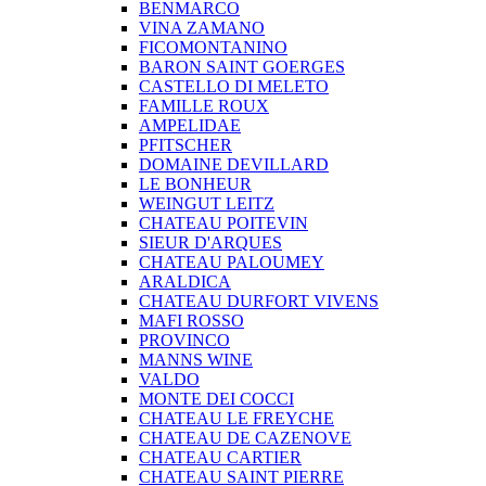
BENMARCO
VINA ZAMANO
FICOMONTANINO
BARON SAINT GOERGES
CASTELLO DI MELETO
FAMILLE ROUX
AMPELIDAE
PFITSCHER
DOMAINE DEVILLARD
LE BONHEUR
WEINGUT LEITZ
CHATEAU POITEVIN
SIEUR D'ARQUES
CHATEAU PALOUMEY
ARALDICA
CHATEAU DURFORT VIVENS
MAFI ROSSO
PROVINCO
MANNS WINE
VALDO
MONTE DEI COCCI
CHATEAU LE FREYCHE
CHATEAU DE CAZENOVE
CHATEAU CARTIER
CHATEAU SAINT PIERRE