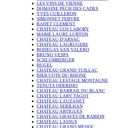
LES VINS DE VIENNE
DOMAINE PECH DES CADES
YVES CUILLERON
SIMONNET FEBVRE
BADET CLEMENT
CHATEAU COS LABORY
MARIE LAURE LURTON
CHATEAU D'ARSAC
CHATEAU LAGRUGERE
BODEGAS SAN VALERO
BRUNO VESPA
SCHLUMBERGER
HUGEL
CHATEAU GRAND TUILLAC
NIER COTE DU RHONE
CHATEAU LESTAGE MONTAGNE
TENUTA ODERISIO
CHATEAU BARRAIL DU BLANC
CHATEAU LARY TAGOT
CHATEAU LAUZANET
CHATEAU SERILHAN
CHATEAU ARTIGUES
CHATEAU GRAVES DE RABION
CHATEAU LASSUS
CHATEAU GRAND MEDOC