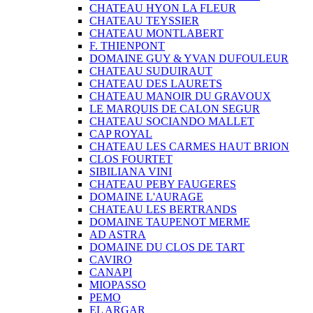
CHATEAU HYON LA FLEUR
CHATEAU TEYSSIER
CHATEAU MONTLABERT
F. THIENPONT
DOMAINE GUY & YVAN DUFOULEUR
CHATEAU SUDUIRAUT
CHATEAU DES LAURETS
CHATEAU MANOIR DU GRAVOUX
LE MARQUIS DE CALON SEGUR
CHATEAU SOCIANDO MALLET
CAP ROYAL
CHATEAU LES CARMES HAUT BRION
CLOS FOURTET
SIBILIANA VINI
CHATEAU PEBY FAUGERES
DOMAINE L'AURAGE
CHATEAU LES BERTRANDS
DOMAINE TAUPENOT MERME
AD ASTRA
DOMAINE DU CLOS DE TART
CAVIRO
CANAPI
MIOPASSO
PEMO
EL ARGAR