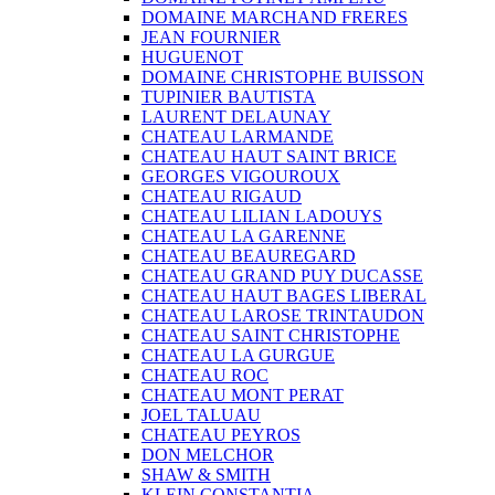
DOMAINE MARCHAND FRERES
JEAN FOURNIER
HUGUENOT
DOMAINE CHRISTOPHE BUISSON
TUPINIER BAUTISTA
LAURENT DELAUNAY
CHATEAU LARMANDE
CHATEAU HAUT SAINT BRICE
GEORGES VIGOUROUX
CHATEAU RIGAUD
CHATEAU LILIAN LADOUYS
CHATEAU LA GARENNE
CHATEAU BEAUREGARD
CHATEAU GRAND PUY DUCASSE
CHATEAU HAUT BAGES LIBERAL
CHATEAU LAROSE TRINTAUDON
CHATEAU SAINT CHRISTOPHE
CHATEAU LA GURGUE
CHATEAU ROC
CHATEAU MONT PERAT
JOEL TALUAU
CHATEAU PEYROS
DON MELCHOR
SHAW & SMITH
KLEIN CONSTANTIA