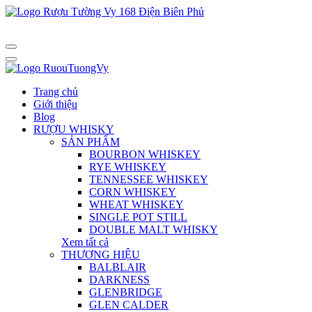
Trang chủ
Giới thiệu
Blog
RƯỢU WHISKY
SẢN PHẨM
BOURBON WHISKEY
RYE WHISKEY
TENNESSEE WHISKEY
CORN WHISKEY
WHEAT WHISKEY
SINGLE POT STILL
DOUBLE MALT WHISKY
Xem tất cả
THƯƠNG HIỆU
BALBLAIR
DARKNESS
GLENBRIDGE
GLEN CALDER