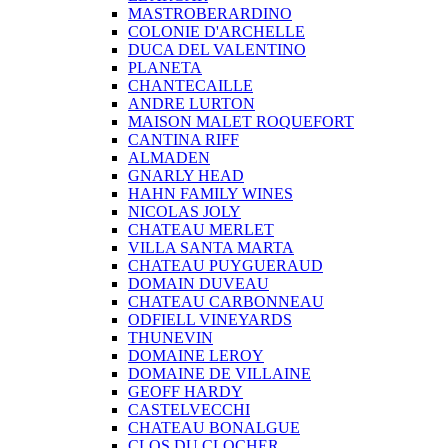
MASTROBERARDINO
COLONIE D'ARCHELLE
DUCA DEL VALENTINO
PLANETA
CHANTECAILLE
ANDRE LURTON
MAISON MALET ROQUEFORT
CANTINA RIFF
ALMADEN
GNARLY HEAD
HAHN FAMILY WINES
NICOLAS JOLY
CHATEAU MERLET
VILLA SANTA MARTA
CHATEAU PUYGUERAUD
DOMAIN DUVEAU
CHATEAU CARBONNEAU
ODFIELL VINEYARDS
THUNEVIN
DOMAINE LEROY
DOMAINE DE VILLAINE
GEOFF HARDY
CASTELVECCHI
CHATEAU BONALGUE
CLOS DU CLOCHER