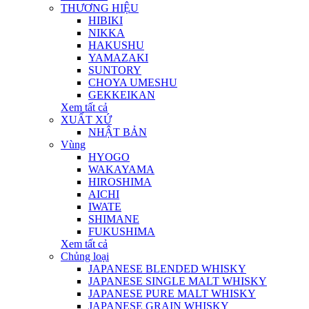
THƯƠNG HIỆU
HIBIKI
NIKKA
HAKUSHU
YAMAZAKI
SUNTORY
CHOYA UMESHU
GEKKEIKAN
Xem tất cả
XUẤT XỨ
NHẬT BẢN
Vùng
HYOGO
WAKAYAMA
HIROSHIMA
AICHI
IWATE
SHIMANE
FUKUSHIMA
Xem tất cả
Chủng loại
JAPANESE BLENDED WHISKY
JAPANESE SINGLE MALT WHISKY
JAPANESE PURE MALT WHISKY
JAPANESE GRAIN WHISKY