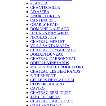
PLANETA
CHANTECAILLE
AD ASTRA
ANDRE LURTON
CANTINA RIFF
GNARLY HEAD
DOMAINE L'AURAGE
HAHN FAMILY WINES
NICOLAS JOLY
CHATEAU MERLET
VILLA SANTA MARTA
CHATEAU PUYGUERAUD
DOMAIN DUVEAU
CHATEAU CARBONNEAU
ODFIELL VINEYARDS
MAISON MALET ROQUEFORT
CHATEAU LES BERTRANDS
F. THIENPONT
CELLERS DE SCALA DEI
CLOS DE BOUARD
CAVIRO
CHATEAU BERLIQUET
TENUTE EMERA
CHATEAU LABEGORCE
CASA SANTIAGO