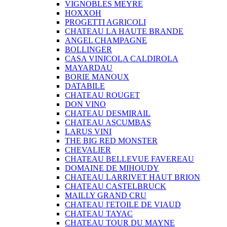
VIGNOBLES MEYRE
HOXXOH
PROGETTI AGRICOLI
CHATEAU LA HAUTE BRANDE
ANGEL CHAMPAGNE
BOLLINGER
CASA VINICOLA CALDIROLA
MAYARDAU
BORIE MANOUX
DATABILE
CHATEAU ROUGET
DON VINO
CHATEAU DESMIRAIL
CHATEAU ASCUMBAS
LARUS VINI
THE BIG RED MONSTER
CHEVALIER
CHATEAU BELLEVUE FAVEREAU
DOMAINE DE MIHOUDY
CHATEAU LARRIVET HAUT BRION
CHATEAU CASTELBRUCK
MAILLY GRAND CRU
CHATEAU I'ETOILE DE VIAUD
CHATEAU TAYAC
CHATEAU TOUR DU MAYNE