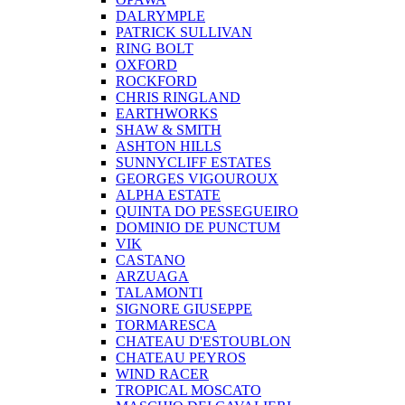
DALRYMPLE
PATRICK SULLIVAN
RING BOLT
OXFORD
ROCKFORD
CHRIS RINGLAND
EARTHWORKS
SHAW & SMITH
ASHTON HILLS
SUNNYCLIFF ESTATES
GEORGES VIGOUROUX
ALPHA ESTATE
QUINTA DO PESSEGUEIRO
DOMINIO DE PUNCTUM
VIK
CASTANO
ARZUAGA
TALAMONTI
SIGNORE GIUSEPPE
TORMARESCA
CHATEAU D'ESTOUBLON
CHATEAU PEYROS
WIND RACER
TROPICAL MOSCATO