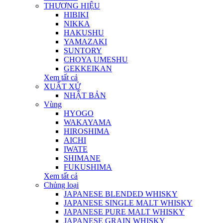
THƯƠNG HIỆU
HIBIKI
NIKKA
HAKUSHU
YAMAZAKI
SUNTORY
CHOYA UMESHU
GEKKEIKAN
Xem tất cả
XUẤT XỨ
NHẬT BẢN
Vùng
HYOGO
WAKAYAMA
HIROSHIMA
AICHI
IWATE
SHIMANE
FUKUSHIMA
Xem tất cả
Chủng loại
JAPANESE BLENDED WHISKY
JAPANESE SINGLE MALT WHISKY
JAPANESE PURE MALT WHISKY
JAPANESE GRAIN WHISKY