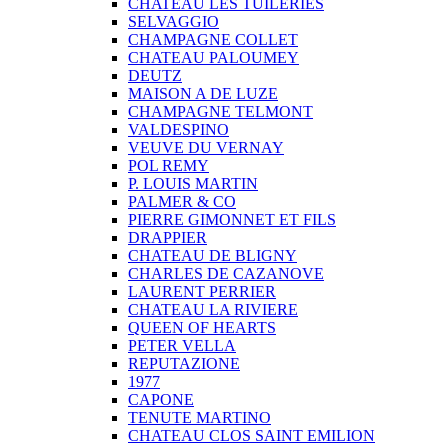
CHATEAU LES TUILERIES
SELVAGGIO
CHAMPAGNE COLLET
CHATEAU PALOUMEY
DEUTZ
MAISON A DE LUZE
CHAMPAGNE TELMONT
VALDESPINO
VEUVE DU VERNAY
POL REMY
P. LOUIS MARTIN
PALMER & CO
PIERRE GIMONNET ET FILS
DRAPPIER
CHATEAU DE BLIGNY
CHARLES DE CAZANOVE
LAURENT PERRIER
CHATEAU LA RIVIERE
QUEEN OF HEARTS
PETER VELLA
REPUTAZIONE
1977
CAPONE
TENUTE MARTINO
CHATEAU CLOS SAINT EMILION