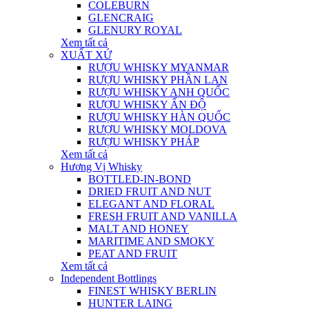
COLEBURN
GLENCRAIG
GLENURY ROYAL
Xem tất cả
XUẤT XỨ
RƯỢU WHISKY MYANMAR
RƯỢU WHISKY PHẦN LAN
RƯỢU WHISKY ANH QUỐC
RƯỢU WHISKY ẤN ĐỘ
RƯỢU WHISKY HÀN QUỐC
RƯỢU WHISKY MOLDOVA
RƯỢU WHISKY PHÁP
Xem tất cả
Hương Vị Whisky
BOTTLED-IN-BOND
DRIED FRUIT AND NUT
ELEGANT AND FLORAL
FRESH FRUIT AND VANILLA
MALT AND HONEY
MARITIME AND SMOKY
PEAT AND FRUIT
Xem tất cả
Independent Bottlings
FINEST WHISKY BERLIN
HUNTER LAING