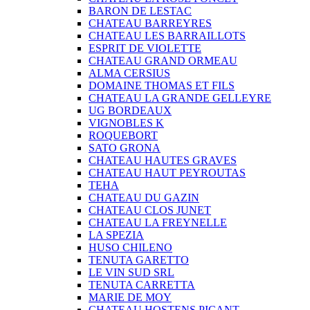
BARON DE LESTAC
CHATEAU BARREYRES
CHATEAU LES BARRAILLOTS
ESPRIT DE VIOLETTE
CHATEAU GRAND ORMEAU
ALMA CERSIUS
DOMAINE THOMAS ET FILS
CHATEAU LA GRANDE GELLEYRE
UG BORDEAUX
VIGNOBLES K
ROQUEBORT
SATO GRONA
CHATEAU HAUTES GRAVES
CHATEAU HAUT PEYROUTAS
TEHA
CHATEAU DU GAZIN
CHATEAU CLOS JUNET
CHATEAU LA FREYNELLE
LA SPEZIA
HUSO CHILENO
TENUTA GARETTO
LE VIN SUD SRL
TENUTA CARRETTA
MARIE DE MOY
CHATEAU HOSTENS PICANT