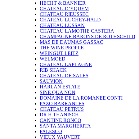
HECHT & BANNIER
CHATEAU D’YQUEM
CHATEAU RIEUSSEC
CHATEAU LUCHEY-HALD
CHATEAU LUSSAN
CHATEAU LAMOTHE CASTERA
CHAMPAGNE BARONS DE ROTHSCHILD
MAS DE DAUMAS GASSAC
THE WINE PEOPLE
WEINGUT LEITZ
WELMOED
CHATEAU LAPLAGNE
RIB SHACK
CHATEAU DE SALES
SAUVION
HARLAN ESTATE
SINE QUA NON
DOMAINE DE LA ROMANEE CONTI
PAZO BARRANTES
CHATEAU PETRUS
DR.H.THANISCH
CANTINE RONCO
SANTA MARGHERITA
FALESCO
VIEUX VAUVERT