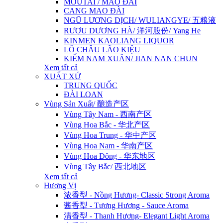
MOUTAI / MAO ĐÀI
CANG MAO ĐÀI
NGŨ LƯƠNG DỊCH/ WULIANGYE/ 五粮液
RƯỢU DƯƠNG HÀ/ 洋河股份/ Yang He
KINMEN KAOLIANG LIQUOR
LÔ CHÂU LÃO KIỆU
KIẾM NAM XUÂN/ JIAN NAN CHUN
Xem tất cả
XUẤT XỨ
TRUNG QUỐC
ĐÀI LOAN
Vùng Sản Xuất/ 酿造产区
Vùng Tây Nam - 西南产区
Vùng Hoa Bắc - 华北产区
Vùng Hoa Trung - 华中产区
Vùng Hoa Nam - 华南产区
Vùng Hoa Đông - 华东地区
Vùng Tây Bắc/ 西北地区
Xem tất cả
Hương Vị
浓香型 - Nồng Hương- Classic Strong Aroma
酱香型 - Tương Hương - Sauce Aroma
清香型 - Thanh Hương- Elegant Light Aroma