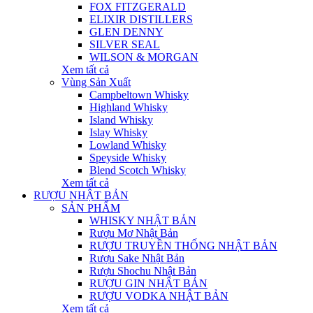
FOX FITZGERALD
ELIXIR DISTILLERS
GLEN DENNY
SILVER SEAL
WILSON & MORGAN
Xem tất cả
Vùng Sản Xuất
Campbeltown Whisky
Highland Whisky
Island Whisky
Islay Whisky
Lowland Whisky
Speyside Whisky
Blend Scotch Whisky
Xem tất cả
RƯỢU NHẬT BẢN
SẢN PHẨM
WHISKY NHẬT BẢN
Rượu Mơ Nhật Bản
RƯỢU TRUYỀN THỐNG NHẬT BẢN
Rượu Sake Nhật Bản
Rượu Shochu Nhật Bản
RƯỢU GIN NHẬT BẢN
RƯỢU VODKA NHẬT BẢN
Xem tất cả