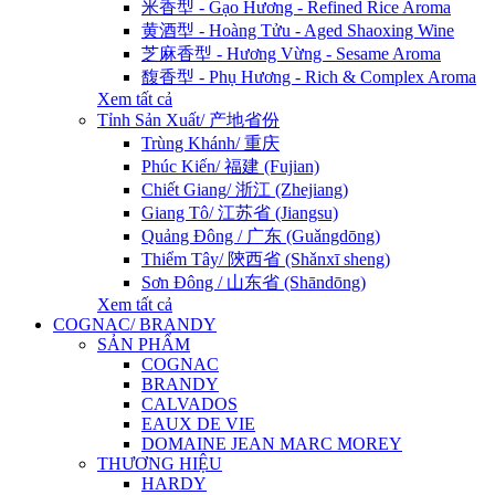
米香型 - Gạo Hương - Refined Rice Aroma
黄酒型 - Hoàng Tửu - Aged Shaoxing Wine
芝麻香型 - Hương Vừng - Sesame Aroma
馥香型 - Phụ Hương - Rich & Complex Aroma
Xem tất cả
Tỉnh Sản Xuất/ 产地省份
Trùng Khánh/ 重庆
Phúc Kiến/ 福建 (Fujian)
Chiết Giang/ 浙江 (Zhejiang)
Giang Tô/ 江苏省 (Jiangsu)
Quảng Đông / 广东 (Guǎngdōng)
Thiểm Tây/ 陝西省 (Shǎnxī sheng)
Sơn Đông / 山东省 (Shāndōng)
Xem tất cả
COGNAC/ BRANDY
SẢN PHẨM
COGNAC
BRANDY
CALVADOS
EAUX DE VIE
DOMAINE JEAN MARC MOREY
THƯƠNG HIỆU
HARDY