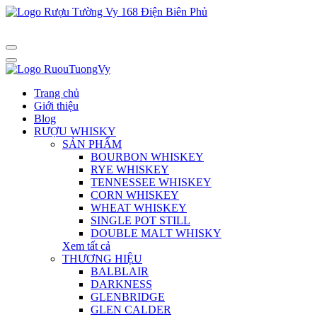
Trang chủ
Giới thiệu
Blog
RƯỢU WHISKY
SẢN PHẨM
BOURBON WHISKEY
RYE WHISKEY
TENNESSEE WHISKEY
CORN WHISKEY
WHEAT WHISKEY
SINGLE POT STILL
DOUBLE MALT WHISKY
Xem tất cả
THƯƠNG HIỆU
BALBLAIR
DARKNESS
GLENBRIDGE
GLEN CALDER