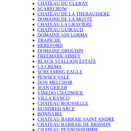
CHATEAU DU CLERAY
SCARECROW
CHATEAU DE LA THEBAUDIERE
DOMAINE DE LA MOTTE
CHATEAU LA GRAVIERE
CHATEAU GUIRAUD
DOMAINE AIN LORMA
TRAPICHE
HEREFORD
DOMAINE DROUHIN
FREEMARK ABBEY
BLACK STALLION ESTATE
LA CREMA
SCREAMING EAGLE
PEWSEY VALE
DON MELCHOR
JEAN GEILER
VINEDO CHADWICK
VILLA RANCO
CHATEAU ROUSSELLE
HUNDRED ARCE
BONNAIRE
CHATEAU BARRAIL SAINT ANDRE
CHATEAU BARRAIL DE BRISSON
CHATEAU PEYBONHOMME