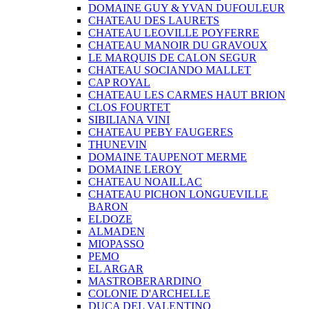
DOMAINE GUY & YVAN DUFOULEUR
CHATEAU DES LAURETS
CHATEAU LEOVILLE POYFERRE
CHATEAU MANOIR DU GRAVOUX
LE MARQUIS DE CALON SEGUR
CHATEAU SOCIANDO MALLET
CAP ROYAL
CHATEAU LES CARMES HAUT BRION
CLOS FOURTET
SIBILIANA VINI
CHATEAU PEBY FAUGERES
THUNEVIN
DOMAINE TAUPENOT MERME
DOMAINE LEROY
CHATEAU NOAILLAC
CHATEAU PICHON LONGUEVILLE
BARON
ELDOZE
ALMADEN
MIOPASSO
PEMO
EL ARGAR
MASTROBERARDINO
COLONIE D'ARCHELLE
DUCA DEL VALENTINO