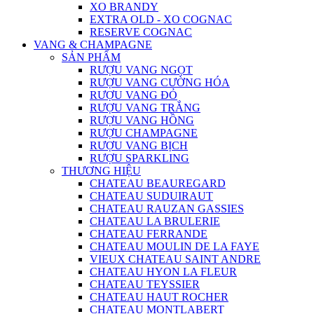
XO BRANDY
EXTRA OLD - XO COGNAC
RESERVE COGNAC
VANG & CHAMPAGNE
SẢN PHẨM
RƯỢU VANG NGỌT
RƯỢU VANG CƯỜNG HÓA
RƯỢU VANG ĐỎ
RƯỢU VANG TRẮNG
RƯỢU VANG HỒNG
RƯỢU CHAMPAGNE
RƯỢU VANG BỊCH
RƯỢU SPARKLING
THƯƠNG HIỆU
CHATEAU BEAUREGARD
CHATEAU SUDUIRAUT
CHATEAU RAUZAN GASSIES
CHATEAU LA BRULERIE
CHATEAU FERRANDE
CHATEAU MOULIN DE LA FAYE
VIEUX CHATEAU SAINT ANDRE
CHATEAU HYON LA FLEUR
CHATEAU TEYSSIER
CHATEAU HAUT ROCHER
CHATEAU MONTLABERT