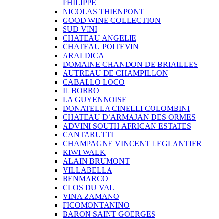
PHILIPPE
NICOLAS THIENPONT
GOOD WINE COLLECTION
SUD VINI
CHATEAU ANGELIE
CHATEAU POITEVIN
ARALDICA
DOMAINE CHANDON DE BRIAILLES
AUTREAU DE CHAMPILLON
CABALLO LOCO
IL BORRO
LA GUYENNOISE
DONATELLA CINELLI COLOMBINI
CHATEAU D’ARMAJAN DES ORMES
ADVINI SOUTH AFRICAN ESTATES
CANTARUTTI
CHAMPAGNE VINCENT LEGLANTIER
KIWI WALK
ALAIN BRUMONT
VILLABELLA
BENMARCO
CLOS DU VAL
VINA ZAMANO
FICOMONTANINO
BARON SAINT GOERGES