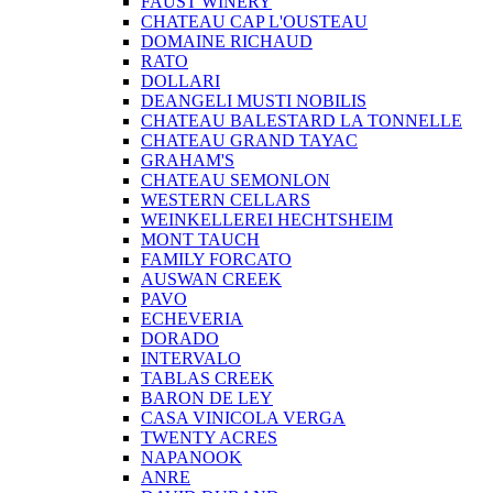
FAUST WINERY
CHATEAU CAP L'OUSTEAU
DOMAINE RICHAUD
RATO
DOLLARI
DEANGELI MUSTI NOBILIS
CHATEAU BALESTARD LA TONNELLE
CHATEAU GRAND TAYAC
GRAHAM'S
CHATEAU SEMONLON
WESTERN CELLARS
WEINKELLEREI HECHTSHEIM
MONT TAUCH
FAMILY FORCATO
AUSWAN CREEK
PAVO
ECHEVERIA
DORADO
INTERVALO
TABLAS CREEK
BARON DE LEY
CASA VINICOLA VERGA
TWENTY ACRES
NAPANOOK
ANRE