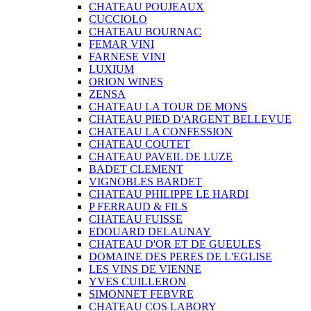
CHATEAU POUJEAUX
CUCCIOLO
CHATEAU BOURNAC
FEMAR VINI
FARNESE VINI
LUXIUM
ORION WINES
ZENSA
CHATEAU LA TOUR DE MONS
CHATEAU PIED D'ARGENT BELLEVUE
CHATEAU LA CONFESSION
CHATEAU COUTET
CHATEAU PAVEIL DE LUZE
BADET CLEMENT
VIGNOBLES BARDET
CHATEAU PHILIPPE LE HARDI
P FERRAUD & FILS
CHATEAU FUISSE
EDOUARD DELAUNAY
CHATEAU D'OR ET DE GUEULES
DOMAINE DES PERES DE L'EGLISE
LES VINS DE VIENNE
YVES CUILLERON
SIMONNET FEBVRE
CHATEAU COS LABORY