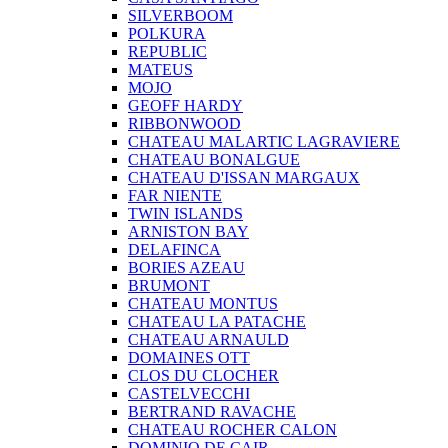
SILVERBOOM
POLKURA
REPUBLIC
MATEUS
MOJO
GEOFF HARDY
RIBBONWOOD
CHATEAU MALARTIC LAGRAVIERE
CHATEAU BONALGUE
CHATEAU D'ISSAN MARGAUX
FAR NIENTE
TWIN ISLANDS
ARNISTON BAY
DELAFINCA
BORIES AZEAU
BRUMONT
CHATEAU MONTUS
CHATEAU LA PATACHE
CHATEAU ARNAULD
DOMAINES OTT
CLOS DU CLOCHER
CASTELVECCHI
BERTRAND RAVACHE
CHATEAU ROCHER CALON
DOMINIO DE CAIR