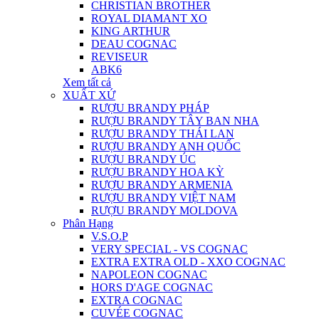
CHRISTIAN BROTHER
ROYAL DIAMANT XO
KING ARTHUR
DEAU COGNAC
REVISEUR
ABK6
Xem tất cả
XUẤT XỨ
RƯỢU BRANDY PHÁP
RƯỢU BRANDY TÂY BAN NHA
RƯỢU BRANDY THÁI LAN
RƯỢU BRANDY ANH QUỐC
RƯỢU BRANDY ÚC
RƯỢU BRANDY HOA KỲ
RƯỢU BRANDY ARMENIA
RƯỢU BRANDY VIỆT NAM
RƯỢU BRANDY MOLDOVA
Phân Hạng
V.S.O.P
VERY SPECIAL - VS COGNAC
EXTRA EXTRA OLD - XXO COGNAC
NAPOLEON COGNAC
HORS D'AGE COGNAC
EXTRA COGNAC
CUVÉE COGNAC