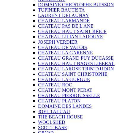
DOMAINE CHRISTOPHE BUISSON
TUPINIER BAUTISTA
LAURENT DELAUNAY
CHATEAU LARMANDE
CHATEAU PAS DE L'ANE
CHATEAU HAUT SAINT BRICE
CHATEAU LILIAN LADOUYS
JOSEPH VERDIER
CHATEAU DE VALOIS
CHATEAU LA GARENNE
CHATEAU GRAND PUY DUCASSE
CHATEAU HAUT BAGES LIBERAL
CHATEAU LAROSE TRINTAUDON
CHATEAU SAINT CHRISTOPHE
CHATEAU LA GURGUE
CHATEAU ROC
CHATEAU MONT PERAT
CHATEAU PIERROUSSELLE
CHATEAU PLATON
DOMAINE DES LANDES
JOEL TALUAU
THE BEACH HOUSE
WOOLSHED
SCOTT BASE
OPAWA