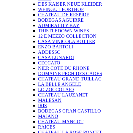
DES KAISER NEUE KLEIDER
WEINGUT FORTHOF
CHATEAU DE RESPIDE
BODEGAS AGUIRRE
ADMIRALITY BAY
THISTLEDOWN WINES
12 E MEZZO COLLECTION
CASA VINICOLA BOTTER
ENZO BARTOLI
ADDESSO
CASA LUNARDI
CECCATO
NIER COTE DU RHONE
DOMAINE PECH DES CADES
CHATEAU GRAND TUILLAC
LA BELLE ANGELE
LO ZOCCOLAIO
CHATEAU LAUZANET
MALESAN
IRIS
BODEGAS GRAN CASTILLO
MAJANO
CHATEAU MANGOT
RAICES
CHATEAU LA ROSE PONCET