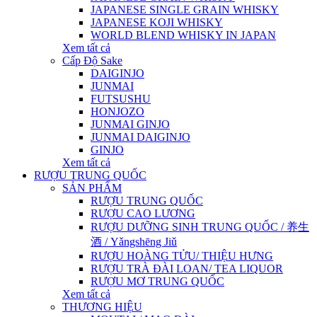
JAPANESE SINGLE GRAIN WHISKY
JAPANESE KOJI WHISKY
WORLD BLEND WHISKY IN JAPAN
Xem tất cả
Cấp Độ Sake
DAIGINJO
JUNMAI
FUTSUSHU
HONJOZO
JUNMAI GINJO
JUNMAI DAIGINJO
GINJO
Xem tất cả
RƯỢU TRUNG QUỐC
SẢN PHẨM
RƯỢU TRUNG QUỐC
RƯỢU CAO LƯƠNG
RƯỢU DƯỠNG SINH TRUNG QUỐC / 养生
酒 / Yǎngshēng Jiǔ
RƯỢU HOÀNG TỬU/ THIỆU HƯNG
RƯỢU TRÀ ĐÀI LOAN/ TEA LIQUOR
RƯỢU MƠ TRUNG QUỐC
Xem tất cả
THƯƠNG HIỆU