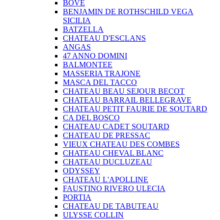
BOVE
BENJAMIN DE ROTHSCHILD VEGA
SICILIA
BATZELLA
CHATEAU D'ESCLANS
ANGAS
47 ANNO DOMINI
BALMONTEE
MASSERIA TRAJONE
MASCA DEL TACCO
CHATEAU BEAU SEJOUR BECOT
CHATEAU BARRAIL BELLEGRAVE
CHATEAU PETIT FAURIE DE SOUTARD
CA DEL BOSCO
CHATEAU CADET SOUTARD
CHATEAU DE PRESSAC
VIEUX CHATEAU DES COMBES
CHATEAU CHEVAL BLANC
CHATEAU DUCLUZEAU
ODYSSEY
CHATEAU L'APOLLINE
FAUSTINO RIVERO ULECIA
PORTIA
CHATEAU DE TABUTEAU
ULYSSE COLLIN