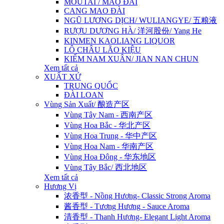
MOUTAI / MAO ĐÀI
CANG MAO ĐÀI
NGŨ LƯƠNG DỊCH/ WULIANGYE/ 五粮液
RƯỢU DƯƠNG HÀ/ 洋河股份/ Yang He
KINMEN KAOLIANG LIQUOR
LÔ CHÂU LÃO KIỆU
KIẾM NAM XUÂN/ JIAN NAN CHUN
Xem tất cả
XUẤT XỨ
TRUNG QUỐC
ĐÀI LOAN
Vùng Sản Xuất/ 酿造产区
Vùng Tây Nam - 西南产区
Vùng Hoa Bắc - 华北产区
Vùng Hoa Trung - 华中产区
Vùng Hoa Nam - 华南产区
Vùng Hoa Đông - 华东地区
Vùng Tây Bắc/ 西北地区
Xem tất cả
Hương Vị
浓香型 - Nồng Hương- Classic Strong Aroma
酱香型 - Tương Hương - Sauce Aroma
清香型 - Thanh Hương- Elegant Light Aroma