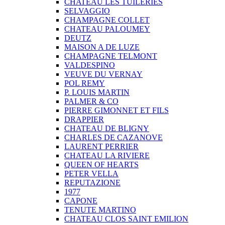
CHATEAU LES TUILERIES
SELVAGGIO
CHAMPAGNE COLLET
CHATEAU PALOUMEY
DEUTZ
MAISON A DE LUZE
CHAMPAGNE TELMONT
VALDESPINO
VEUVE DU VERNAY
POL REMY
P. LOUIS MARTIN
PALMER & CO
PIERRE GIMONNET ET FILS
DRAPPIER
CHATEAU DE BLIGNY
CHARLES DE CAZANOVE
LAURENT PERRIER
CHATEAU LA RIVIERE
QUEEN OF HEARTS
PETER VELLA
REPUTAZIONE
1977
CAPONE
TENUTE MARTINO
CHATEAU CLOS SAINT EMILION