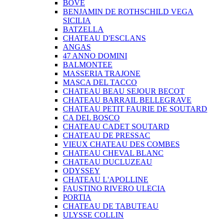
BOVE
BENJAMIN DE ROTHSCHILD VEGA
SICILIA
BATZELLA
CHATEAU D'ESCLANS
ANGAS
47 ANNO DOMINI
BALMONTEE
MASSERIA TRAJONE
MASCA DEL TACCO
CHATEAU BEAU SEJOUR BECOT
CHATEAU BARRAIL BELLEGRAVE
CHATEAU PETIT FAURIE DE SOUTARD
CA DEL BOSCO
CHATEAU CADET SOUTARD
CHATEAU DE PRESSAC
VIEUX CHATEAU DES COMBES
CHATEAU CHEVAL BLANC
CHATEAU DUCLUZEAU
ODYSSEY
CHATEAU L'APOLLINE
FAUSTINO RIVERO ULECIA
PORTIA
CHATEAU DE TABUTEAU
ULYSSE COLLIN