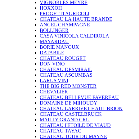
VIGNOBLES MEYRE
HOXXOH
PROGETTI AGRICOLI
CHATEAU LA HAUTE BRANDE
ANGEL CHAMPAGNE
BOLLINGER
CASA VINICOLA CALDIROLA
MAYARDAU
BORIE MANOUX
DATABILE
CHATEAU ROUGET
DON VINO
CHATEAU DESMIRAIL
CHATEAU ASCUMBAS
LARUS VINI
THE BIG RED MONSTER
CHEVALIER
CHATEAU BELLEVUE FAVEREAU
DOMAINE DE MIHOUDY
CHATEAU LARRIVET HAUT BRION
CHATEAU CASTELBRUCK
MAILLY GRAND CRU
CHATEAU I'ETOILE DE VIAUD
CHATEAU TAYAC
CHATEAU TOUR DU MAYNE