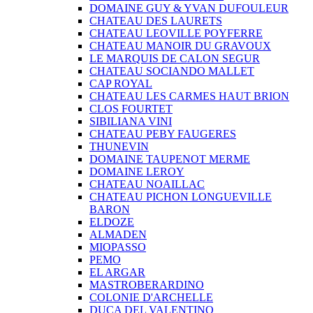
DOMAINE GUY & YVAN DUFOULEUR
CHATEAU DES LAURETS
CHATEAU LEOVILLE POYFERRE
CHATEAU MANOIR DU GRAVOUX
LE MARQUIS DE CALON SEGUR
CHATEAU SOCIANDO MALLET
CAP ROYAL
CHATEAU LES CARMES HAUT BRION
CLOS FOURTET
SIBILIANA VINI
CHATEAU PEBY FAUGERES
THUNEVIN
DOMAINE TAUPENOT MERME
DOMAINE LEROY
CHATEAU NOAILLAC
CHATEAU PICHON LONGUEVILLE
BARON
ELDOZE
ALMADEN
MIOPASSO
PEMO
EL ARGAR
MASTROBERARDINO
COLONIE D'ARCHELLE
DUCA DEL VALENTINO