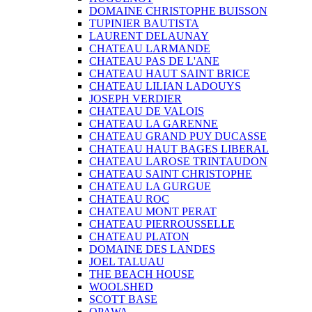
DOMAINE CHRISTOPHE BUISSON
TUPINIER BAUTISTA
LAURENT DELAUNAY
CHATEAU LARMANDE
CHATEAU PAS DE L'ANE
CHATEAU HAUT SAINT BRICE
CHATEAU LILIAN LADOUYS
JOSEPH VERDIER
CHATEAU DE VALOIS
CHATEAU LA GARENNE
CHATEAU GRAND PUY DUCASSE
CHATEAU HAUT BAGES LIBERAL
CHATEAU LAROSE TRINTAUDON
CHATEAU SAINT CHRISTOPHE
CHATEAU LA GURGUE
CHATEAU ROC
CHATEAU MONT PERAT
CHATEAU PIERROUSSELLE
CHATEAU PLATON
DOMAINE DES LANDES
JOEL TALUAU
THE BEACH HOUSE
WOOLSHED
SCOTT BASE
OPAWA