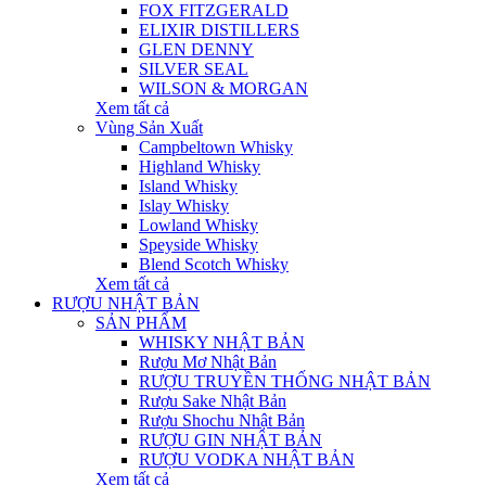
FOX FITZGERALD
ELIXIR DISTILLERS
GLEN DENNY
SILVER SEAL
WILSON & MORGAN
Xem tất cả
Vùng Sản Xuất
Campbeltown Whisky
Highland Whisky
Island Whisky
Islay Whisky
Lowland Whisky
Speyside Whisky
Blend Scotch Whisky
Xem tất cả
RƯỢU NHẬT BẢN
SẢN PHẨM
WHISKY NHẬT BẢN
Rượu Mơ Nhật Bản
RƯỢU TRUYỀN THỐNG NHẬT BẢN
Rượu Sake Nhật Bản
Rượu Shochu Nhật Bản
RƯỢU GIN NHẬT BẢN
RƯỢU VODKA NHẬT BẢN
Xem tất cả