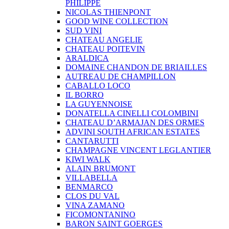
PHILIPPE
NICOLAS THIENPONT
GOOD WINE COLLECTION
SUD VINI
CHATEAU ANGELIE
CHATEAU POITEVIN
ARALDICA
DOMAINE CHANDON DE BRIAILLES
AUTREAU DE CHAMPILLON
CABALLO LOCO
IL BORRO
LA GUYENNOISE
DONATELLA CINELLI COLOMBINI
CHATEAU D’ARMAJAN DES ORMES
ADVINI SOUTH AFRICAN ESTATES
CANTARUTTI
CHAMPAGNE VINCENT LEGLANTIER
KIWI WALK
ALAIN BRUMONT
VILLABELLA
BENMARCO
CLOS DU VAL
VINA ZAMANO
FICOMONTANINO
BARON SAINT GOERGES