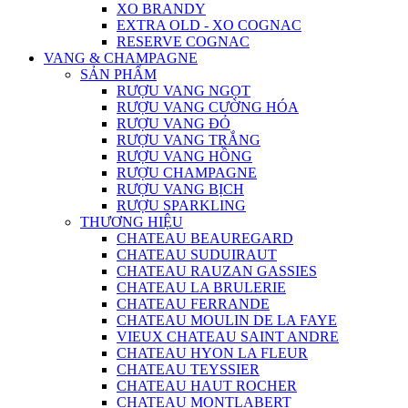
XO BRANDY
EXTRA OLD - XO COGNAC
RESERVE COGNAC
VANG & CHAMPAGNE
SẢN PHẨM
RƯỢU VANG NGỌT
RƯỢU VANG CƯỜNG HÓA
RƯỢU VANG ĐỎ
RƯỢU VANG TRẮNG
RƯỢU VANG HỒNG
RƯỢU CHAMPAGNE
RƯỢU VANG BỊCH
RƯỢU SPARKLING
THƯƠNG HIỆU
CHATEAU BEAUREGARD
CHATEAU SUDUIRAUT
CHATEAU RAUZAN GASSIES
CHATEAU LA BRULERIE
CHATEAU FERRANDE
CHATEAU MOULIN DE LA FAYE
VIEUX CHATEAU SAINT ANDRE
CHATEAU HYON LA FLEUR
CHATEAU TEYSSIER
CHATEAU HAUT ROCHER
CHATEAU MONTLABERT