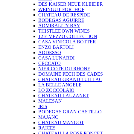
DES KAISER NEUE KLEIDER
WEINGUT FORTHOF
CHATEAU DE RESPIDE
BODEGAS AGUIRRE
ADMIRALITY BAY
THISTLEDOWN WINES
12 E MEZZO COLLECTION
CASA VINICOLA BOTTER
ENZO BARTOLI
ADDESSO
CASA LUNARDI
CECCATO
NIER COTE DU RHONE
DOMAINE PECH DES CADES
CHATEAU GRAND TUILLAC
LA BELLE ANGELE
LO ZOCCOLAIO
CHATEAU LAUZANET
MALESAN
IRIS
BODEGAS GRAN CASTILLO
MAJANO
CHATEAU MANGOT
RAICES
CHATEAU LA ROSE PONCET