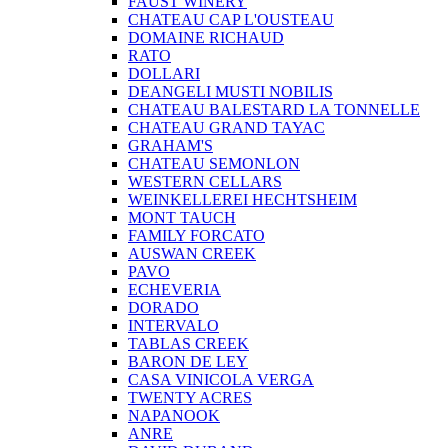
FAUST WINERY
CHATEAU CAP L'OUSTEAU
DOMAINE RICHAUD
RATO
DOLLARI
DEANGELI MUSTI NOBILIS
CHATEAU BALESTARD LA TONNELLE
CHATEAU GRAND TAYAC
GRAHAM'S
CHATEAU SEMONLON
WESTERN CELLARS
WEINKELLEREI HECHTSHEIM
MONT TAUCH
FAMILY FORCATO
AUSWAN CREEK
PAVO
ECHEVERIA
DORADO
INTERVALO
TABLAS CREEK
BARON DE LEY
CASA VINICOLA VERGA
TWENTY ACRES
NAPANOOK
ANRE