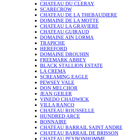
CHATEAU DU CLERAY
SCARECROW
CHATEAU DE LA THEBAUDIERE
DOMAINE DE LA MOTTE
CHATEAU LA GRAVIERE
CHATEAU GUIRAUD
DOMAINE AIN LORMA
TRAPICHE
HEREFORD
DOMAINE DROUHIN
FREEMARK ABBEY
BLACK STALLION ESTATE
LA CREMA
SCREAMING EAGLE
PEWSEY VALE
DON MELCHOR
JEAN GEILER
VINEDO CHADWICK
VILLA RANCO
CHATEAU ROUSSELLE
HUNDRED ARCE
BONNAIRE
CHATEAU BARRAIL SAINT ANDRE
CHATEAU BARRAIL DE BRISSON
CHATEAU PEYBONHOMME