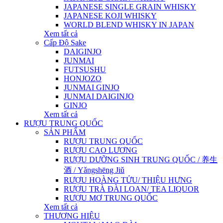
JAPANESE SINGLE GRAIN WHISKY
JAPANESE KOJI WHISKY
WORLD BLEND WHISKY IN JAPAN
Xem tất cả
Cấp Độ Sake
DAIGINJO
JUNMAI
FUTSUSHU
HONJOZO
JUNMAI GINJO
JUNMAI DAIGINJO
GINJO
Xem tất cả
RƯỢU TRUNG QUỐC
SẢN PHẨM
RƯỢU TRUNG QUỐC
RƯỢU CAO LƯƠNG
RƯỢU DƯỠNG SINH TRUNG QUỐC / 养生
酒 / Yǎngshēng Jiǔ
RƯỢU HOÀNG TỬU/ THIỆU HƯNG
RƯỢU TRÀ ĐÀI LOAN/ TEA LIQUOR
RƯỢU MƠ TRUNG QUỐC
Xem tất cả
THƯƠNG HIỆU