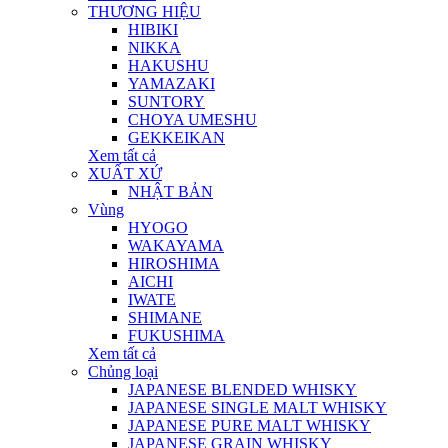
THƯƠNG HIỆU
HIBIKI
NIKKA
HAKUSHU
YAMAZAKI
SUNTORY
CHOYA UMESHU
GEKKEIKAN
Xem tất cả
XUẤT XỨ
NHẬT BẢN
Vùng
HYOGO
WAKAYAMA
HIROSHIMA
AICHI
IWATE
SHIMANE
FUKUSHIMA
Xem tất cả
Chủng loại
JAPANESE BLENDED WHISKY
JAPANESE SINGLE MALT WHISKY
JAPANESE PURE MALT WHISKY
JAPANESE GRAIN WHISKY