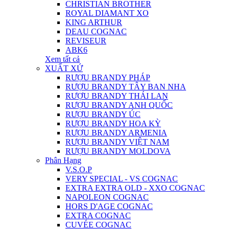
CHRISTIAN BROTHER
ROYAL DIAMANT XO
KING ARTHUR
DEAU COGNAC
REVISEUR
ABK6
Xem tất cả
XUẤT XỨ
RƯỢU BRANDY PHÁP
RƯỢU BRANDY TÂY BAN NHA
RƯỢU BRANDY THÁI LAN
RƯỢU BRANDY ANH QUỐC
RƯỢU BRANDY ÚC
RƯỢU BRANDY HOA KỲ
RƯỢU BRANDY ARMENIA
RƯỢU BRANDY VIỆT NAM
RƯỢU BRANDY MOLDOVA
Phân Hạng
V.S.O.P
VERY SPECIAL - VS COGNAC
EXTRA EXTRA OLD - XXO COGNAC
NAPOLEON COGNAC
HORS D'AGE COGNAC
EXTRA COGNAC
CUVÉE COGNAC