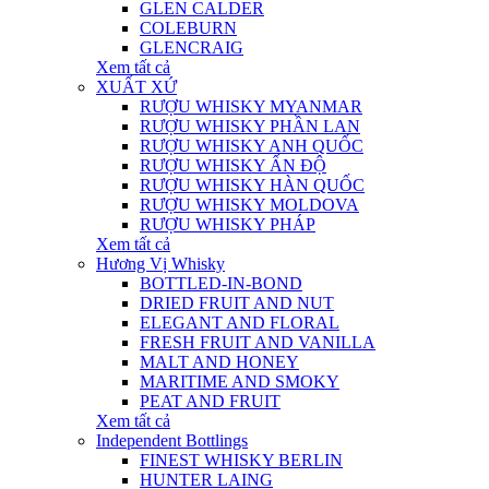
GLEN CALDER
COLEBURN
GLENCRAIG
Xem tất cả
XUẤT XỨ
RƯỢU WHISKY MYANMAR
RƯỢU WHISKY PHẦN LAN
RƯỢU WHISKY ANH QUỐC
RƯỢU WHISKY ẤN ĐỘ
RƯỢU WHISKY HÀN QUỐC
RƯỢU WHISKY MOLDOVA
RƯỢU WHISKY PHÁP
Xem tất cả
Hương Vị Whisky
BOTTLED-IN-BOND
DRIED FRUIT AND NUT
ELEGANT AND FLORAL
FRESH FRUIT AND VANILLA
MALT AND HONEY
MARITIME AND SMOKY
PEAT AND FRUIT
Xem tất cả
Independent Bottlings
FINEST WHISKY BERLIN
HUNTER LAING