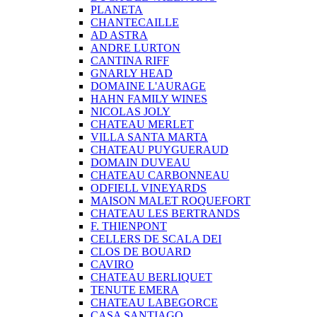
PLANETA
CHANTECAILLE
AD ASTRA
ANDRE LURTON
CANTINA RIFF
GNARLY HEAD
DOMAINE L'AURAGE
HAHN FAMILY WINES
NICOLAS JOLY
CHATEAU MERLET
VILLA SANTA MARTA
CHATEAU PUYGUERAUD
DOMAIN DUVEAU
CHATEAU CARBONNEAU
ODFIELL VINEYARDS
MAISON MALET ROQUEFORT
CHATEAU LES BERTRANDS
F. THIENPONT
CELLERS DE SCALA DEI
CLOS DE BOUARD
CAVIRO
CHATEAU BERLIQUET
TENUTE EMERA
CHATEAU LABEGORCE
CASA SANTIAGO