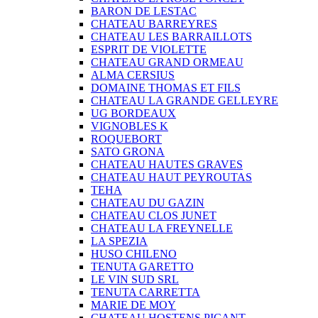
BARON DE LESTAC
CHATEAU BARREYRES
CHATEAU LES BARRAILLOTS
ESPRIT DE VIOLETTE
CHATEAU GRAND ORMEAU
ALMA CERSIUS
DOMAINE THOMAS ET FILS
CHATEAU LA GRANDE GELLEYRE
UG BORDEAUX
VIGNOBLES K
ROQUEBORT
SATO GRONA
CHATEAU HAUTES GRAVES
CHATEAU HAUT PEYROUTAS
TEHA
CHATEAU DU GAZIN
CHATEAU CLOS JUNET
CHATEAU LA FREYNELLE
LA SPEZIA
HUSO CHILENO
TENUTA GARETTO
LE VIN SUD SRL
TENUTA CARRETTA
MARIE DE MOY
CHATEAU HOSTENS PICANT