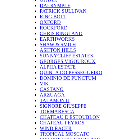
DALRYMPLE
PATRICK SULLIVAN
RING BOLT
OXFORD
ROCKFORD
CHRIS RINGLAND
EARTHWORKS
SHAW & SMITH
ASHTON HILLS
SUNNYCLIFF ESTATES
GEORGES VIGOUROUX
ALPHA ESTATE
QUINTA DO PESSEGUEIRO
DOMINIO DE PUNCTUM
VIK
CASTANO
ARZUAGA
TALAMONTI
SIGNORE GIUSEPPE
TORMARESCA
CHATEAU D'ESTOUBLON
CHATEAU PEYROS
WIND RACER
TROPICAL MOSCATO