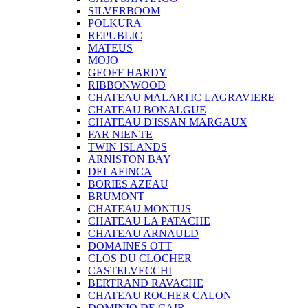
SILVERBOOM
POLKURA
REPUBLIC
MATEUS
MOJO
GEOFF HARDY
RIBBONWOOD
CHATEAU MALARTIC LAGRAVIERE
CHATEAU BONALGUE
CHATEAU D'ISSAN MARGAUX
FAR NIENTE
TWIN ISLANDS
ARNISTON BAY
DELAFINCA
BORIES AZEAU
BRUMONT
CHATEAU MONTUS
CHATEAU LA PATACHE
CHATEAU ARNAULD
DOMAINES OTT
CLOS DU CLOCHER
CASTELVECCHI
BERTRAND RAVACHE
CHATEAU ROCHER CALON
DOMINIO DE CAIR