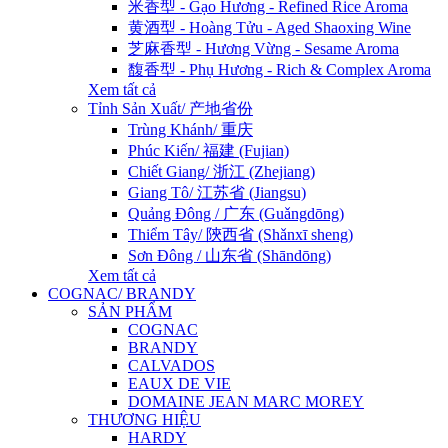
米香型 - Gạo Hương - Refined Rice Aroma
黄酒型 - Hoàng Tửu - Aged Shaoxing Wine
芝麻香型 - Hương Vừng - Sesame Aroma
馥香型 - Phụ Hương - Rich & Complex Aroma
Xem tất cả
Tỉnh Sản Xuất/ 产地省份
Trùng Khánh/ 重庆
Phúc Kiến/ 福建 (Fujian)
Chiết Giang/ 浙江 (Zhejiang)
Giang Tô/ 江苏省 (Jiangsu)
Quảng Đông / 广东 (Guǎngdōng)
Thiểm Tây/ 陝西省 (Shǎnxī sheng)
Sơn Đông / 山东省 (Shāndōng)
Xem tất cả
COGNAC/ BRANDY
SẢN PHẨM
COGNAC
BRANDY
CALVADOS
EAUX DE VIE
DOMAINE JEAN MARC MOREY
THƯƠNG HIỆU
HARDY