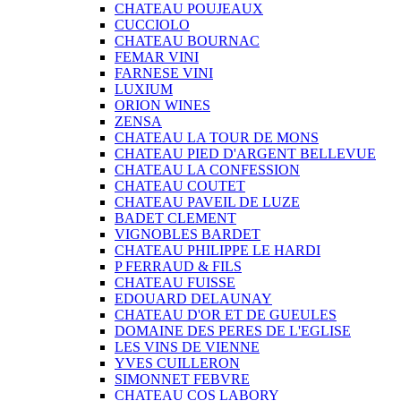
CHATEAU POUJEAUX
CUCCIOLO
CHATEAU BOURNAC
FEMAR VINI
FARNESE VINI
LUXIUM
ORION WINES
ZENSA
CHATEAU LA TOUR DE MONS
CHATEAU PIED D'ARGENT BELLEVUE
CHATEAU LA CONFESSION
CHATEAU COUTET
CHATEAU PAVEIL DE LUZE
BADET CLEMENT
VIGNOBLES BARDET
CHATEAU PHILIPPE LE HARDI
P FERRAUD & FILS
CHATEAU FUISSE
EDOUARD DELAUNAY
CHATEAU D'OR ET DE GUEULES
DOMAINE DES PERES DE L'EGLISE
LES VINS DE VIENNE
YVES CUILLERON
SIMONNET FEBVRE
CHATEAU COS LABORY