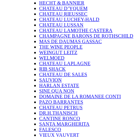
HECHT & BANNIER
CHATEAU D’YQUEM
CHATEAU RIEUSSEC
CHATEAU LUCHEY-HALD
CHATEAU LUSSAN
CHATEAU LAMOTHE CASTERA
CHAMPAGNE BARONS DE ROTHSCHILD
MAS DE DAUMAS GASSAC
THE WINE PEOPLE
WEINGUT LEITZ
WELMOED
CHATEAU LAPLAGNE
RIB SHACK
CHATEAU DE SALES
SAUVION
HARLAN ESTATE
SINE QUA NON
DOMAINE DE LA ROMANEE CONTI
PAZO BARRANTES
CHATEAU PETRUS
DR.H.THANISCH
CANTINE RONCO
SANTA MARGHERITA
FALESCO
VIEUX VAUVERT