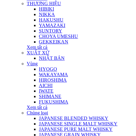
THƯƠNG HIỆU
HIBIKI
NIKKA
HAKUSHU
YAMAZAKI
SUNTORY
CHOYA UMESHU
GEKKEIKAN
Xem tất cả
XUẤT XỨ
NHẬT BẢN
Vùng
HYOGO
WAKAYAMA
HIROSHIMA
AICHI
IWATE
SHIMANE
FUKUSHIMA
Xem tất cả
Chủng loại
JAPANESE BLENDED WHISKY
JAPANESE SINGLE MALT WHISKY
JAPANESE PURE MALT WHISKY
JAPANESE GRAIN WHISKY