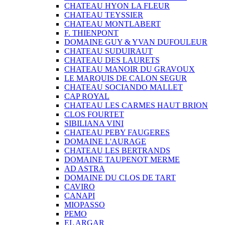
CHATEAU HYON LA FLEUR
CHATEAU TEYSSIER
CHATEAU MONTLABERT
F. THIENPONT
DOMAINE GUY & YVAN DUFOULEUR
CHATEAU SUDUIRAUT
CHATEAU DES LAURETS
CHATEAU MANOIR DU GRAVOUX
LE MARQUIS DE CALON SEGUR
CHATEAU SOCIANDO MALLET
CAP ROYAL
CHATEAU LES CARMES HAUT BRION
CLOS FOURTET
SIBILIANA VINI
CHATEAU PEBY FAUGERES
DOMAINE L'AURAGE
CHATEAU LES BERTRANDS
DOMAINE TAUPENOT MERME
AD ASTRA
DOMAINE DU CLOS DE TART
CAVIRO
CANAPI
MIOPASSO
PEMO
EL ARGAR