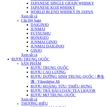
JAPANESE SINGLE GRAIN WHISKY
JAPANESE KOJI WHISKY
WORLD BLEND WHISKY IN JAPAN
Xem tất cả
Cấp Độ Sake
DAIGINJO
JUNMAI
FUTSUSHU
HONJOZO
JUNMAI GINJO
JUNMAI DAIGINJO
GINJO
Xem tất cả
RƯỢU TRUNG QUỐC
SẢN PHẨM
RƯỢU TRUNG QUỐC
RƯỢU CAO LƯƠNG
RƯỢU DƯỠNG SINH TRUNG QUỐC / 养生
酒 / Yǎngshēng Jiǔ
RƯỢU HOÀNG TỬU/ THIỆU HƯNG
RƯỢU TRÀ ĐÀI LOAN/ TEA LIQUOR
RƯỢU MƠ TRUNG QUỐC
Xem tất cả
THƯƠNG HIỆU