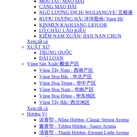
MOUTAI / MAO ĐÀI
CANG MAO ĐÀI
NGŨ LƯƠNG DỊCH/ WULIANGYE/ 五粮液
RƯỢU DƯƠNG HÀ/ 洋河股份/ Yang He
KINMEN KAOLIANG LIQUOR
LÔ CHÂU LÃO KIỆU
KIẾM NAM XUÂN/ JIAN NAN CHUN
Xem tất cả
XUẤT XỨ
TRUNG QUỐC
ĐÀI LOAN
Vùng Sản Xuất/ 酿造产区
Vùng Tây Nam - 西南产区
Vùng Hoa Bắc - 华北产区
Vùng Hoa Trung - 华中产区
Vùng Hoa Nam - 华南产区
Vùng Hoa Đông - 华东地区
Vùng Tây Bắc/ 西北地区
Xem tất cả
Hương Vị
浓香型 - Nồng Hương- Classic Strong Aroma
酱香型 - Tương Hương - Sauce Aroma
清香型 - Thanh Hương- Elegant Light Aroma