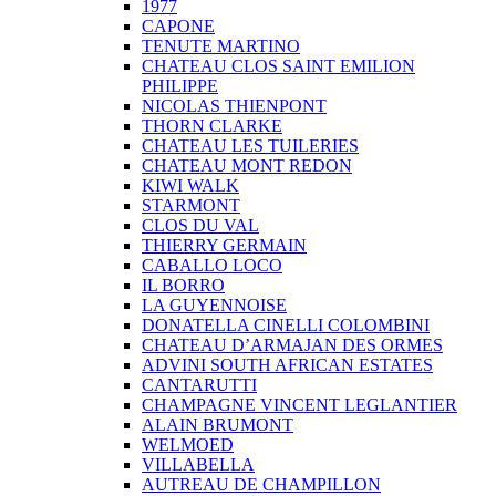
1977
CAPONE
TENUTE MARTINO
CHATEAU CLOS SAINT EMILION
PHILIPPE
NICOLAS THIENPONT
THORN CLARKE
CHATEAU LES TUILERIES
CHATEAU MONT REDON
KIWI WALK
STARMONT
CLOS DU VAL
THIERRY GERMAIN
CABALLO LOCO
IL BORRO
LA GUYENNOISE
DONATELLA CINELLI COLOMBINI
CHATEAU D’ARMAJAN DES ORMES
ADVINI SOUTH AFRICAN ESTATES
CANTARUTTI
CHAMPAGNE VINCENT LEGLANTIER
ALAIN BRUMONT
WELMOED
VILLABELLA
AUTREAU DE CHAMPILLON