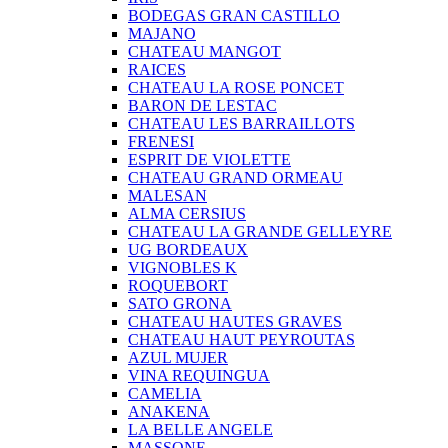
BODEGAS GRAN CASTILLO
MAJANO
CHATEAU MANGOT
RAICES
CHATEAU LA ROSE PONCET
BARON DE LESTAC
CHATEAU LES BARRAILLOTS
FRENESI
ESPRIT DE VIOLETTE
CHATEAU GRAND ORMEAU
MALESAN
ALMA CERSIUS
CHATEAU LA GRANDE GELLEYRE
UG BORDEAUX
VIGNOBLES K
ROQUEBORT
SATO GRONA
CHATEAU HAUTES GRAVES
CHATEAU HAUT PEYROUTAS
AZUL MUJER
VINA REQUINGUA
CAMELIA
ANAKENA
LA BELLE ANGELE
MASSONE