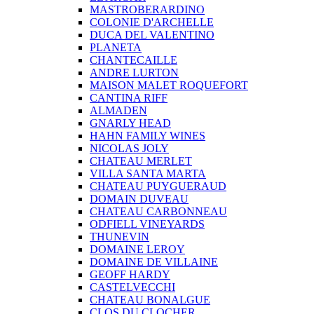
MASTROBERARDINO
COLONIE D'ARCHELLE
DUCA DEL VALENTINO
PLANETA
CHANTECAILLE
ANDRE LURTON
MAISON MALET ROQUEFORT
CANTINA RIFF
ALMADEN
GNARLY HEAD
HAHN FAMILY WINES
NICOLAS JOLY
CHATEAU MERLET
VILLA SANTA MARTA
CHATEAU PUYGUERAUD
DOMAIN DUVEAU
CHATEAU CARBONNEAU
ODFIELL VINEYARDS
THUNEVIN
DOMAINE LEROY
DOMAINE DE VILLAINE
GEOFF HARDY
CASTELVECCHI
CHATEAU BONALGUE
CLOS DU CLOCHER