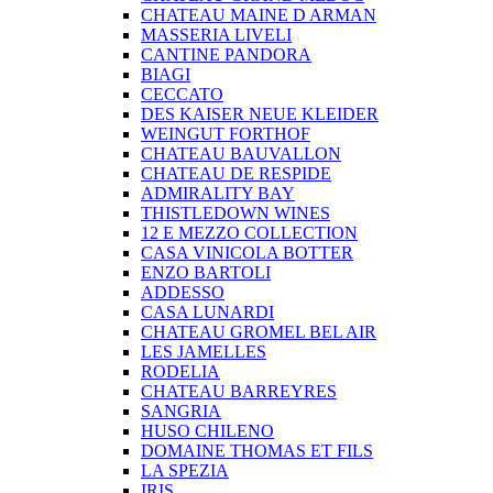
CHATEAU MAINE D ARMAN
MASSERIA LIVELI
CANTINE PANDORA
BIAGI
CECCATO
DES KAISER NEUE KLEIDER
WEINGUT FORTHOF
CHATEAU BAUVALLON
CHATEAU DE RESPIDE
ADMIRALITY BAY
THISTLEDOWN WINES
12 E MEZZO COLLECTION
CASA VINICOLA BOTTER
ENZO BARTOLI
ADDESSO
CASA LUNARDI
CHATEAU GROMEL BEL AIR
LES JAMELLES
RODELIA
CHATEAU BARREYRES
SANGRIA
HUSO CHILENO
DOMAINE THOMAS ET FILS
LA SPEZIA
IRIS