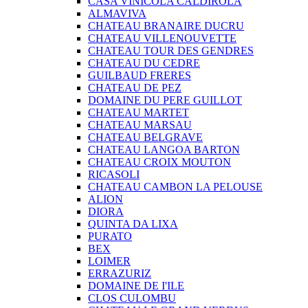
CASA VINICOLA CALDIROLA
ALMAVIVA
CHATEAU BRANAIRE DUCRU
CHATEAU VILLENOUVETTE
CHATEAU TOUR DES GENDRES
CHATEAU DU CEDRE
GUILBAUD FRERES
CHATEAU DE PEZ
DOMAINE DU PERE GUILLOT
CHATEAU MARTET
CHATEAU MARSAU
CHATEAU BELGRAVE
CHATEAU LANGOA BARTON
CHATEAU CROIX MOUTON
RICASOLI
CHATEAU CAMBON LA PELOUSE
ALION
DIORA
QUINTA DA LIXA
PURATO
BEX
LOIMER
ERRAZURIZ
DOMAINE DE I'ILE
CLOS CULOMBU