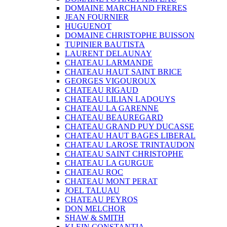
DOMAINE MARCHAND FRERES
JEAN FOURNIER
HUGUENOT
DOMAINE CHRISTOPHE BUISSON
TUPINIER BAUTISTA
LAURENT DELAUNAY
CHATEAU LARMANDE
CHATEAU HAUT SAINT BRICE
GEORGES VIGOUROUX
CHATEAU RIGAUD
CHATEAU LILIAN LADOUYS
CHATEAU LA GARENNE
CHATEAU BEAUREGARD
CHATEAU GRAND PUY DUCASSE
CHATEAU HAUT BAGES LIBERAL
CHATEAU LAROSE TRINTAUDON
CHATEAU SAINT CHRISTOPHE
CHATEAU LA GURGUE
CHATEAU ROC
CHATEAU MONT PERAT
JOEL TALUAU
CHATEAU PEYROS
DON MELCHOR
SHAW & SMITH
KLEIN CONSTANTIA