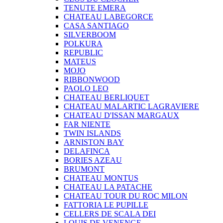
TENUTE EMERA
CHATEAU LABEGORCE
CASA SANTIAGO
SILVERBOOM
POLKURA
REPUBLIC
MATEUS
MOJO
RIBBONWOOD
PAOLO LEO
CHATEAU BERLIQUET
CHATEAU MALARTIC LAGRAVIERE
CHATEAU D'ISSAN MARGAUX
FAR NIENTE
TWIN ISLANDS
ARNISTON BAY
DELAFINCA
BORIES AZEAU
BRUMONT
CHATEAU MONTUS
CHATEAU LA PATACHE
CHATEAU TOUR DU ROC MILON
FATTORIA LE PUPILLE
CELLERS DE SCALA DEI
LOUIS DE VENENGE