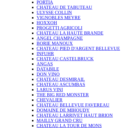
PORTIA
CHATEAU DE TABUTEAU
ULYSSE COLLIN
VIGNOBLES MEYRE
HOXXOH
PROGETTI AGRICOLI
CHATEAU LA HAUTE BRANDE
ANGEL CHAMPAGNE
BORIE MANOUX
CHATEAU PIED D'ARGENT BELLEVUE
INFUHR
CHATEAU CASTELBRUCK
ANGAS
DATABILE
DON VINO
CHATEAU DESMIRAIL
CHATEAU ASCUMBAS
LARUS VINI
THE BIG RED MONSTER
CHEVALIER
CHATEAU BELLEVUE FAVEREAU
DOMAINE DE MIHOUDY
CHATEAU LARRIVET HAUT BRION
MAILLY GRAND CRU
CHATEAU LA TOUR DE MONS