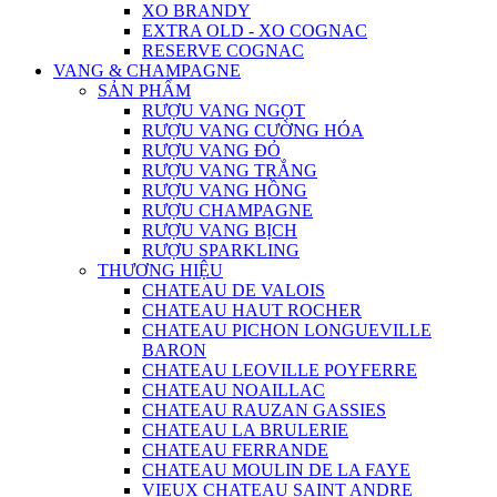
XO BRANDY
EXTRA OLD - XO COGNAC
RESERVE COGNAC
VANG & CHAMPAGNE
SẢN PHẨM
RƯỢU VANG NGỌT
RƯỢU VANG CƯỜNG HÓA
RƯỢU VANG ĐỎ
RƯỢU VANG TRẮNG
RƯỢU VANG HỒNG
RƯỢU CHAMPAGNE
RƯỢU VANG BỊCH
RƯỢU SPARKLING
THƯƠNG HIỆU
CHATEAU DE VALOIS
CHATEAU HAUT ROCHER
CHATEAU PICHON LONGUEVILLE
BARON
CHATEAU LEOVILLE POYFERRE
CHATEAU NOAILLAC
CHATEAU RAUZAN GASSIES
CHATEAU LA BRULERIE
CHATEAU FERRANDE
CHATEAU MOULIN DE LA FAYE
VIEUX CHATEAU SAINT ANDRE