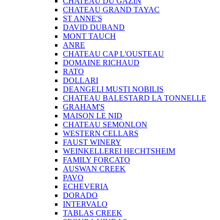
CHATEAU DU GAZIN
CHATEAU GRAND TAYAC
ST ANNE'S
DAVID DUBAND
MONT TAUCH
ANRE
CHATEAU CAP L'OUSTEAU
DOMAINE RICHAUD
RATO
DOLLARI
DEANGELI MUSTI NOBILIS
CHATEAU BALESTARD LA TONNELLE
GRAHAM'S
MAISON LE NID
CHATEAU SEMONLON
WESTERN CELLARS
FAUST WINERY
WEINKELLEREI HECHTSHEIM
FAMILY FORCATO
AUSWAN CREEK
PAVO
ECHEVERIA
DORADO
INTERVALO
TABLAS CREEK