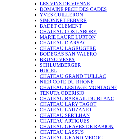
LES VINS DE VIENNE
DOMAINE PECH DES CADES
YVES CUILLERON
SIMONNET FEBVRE
BADET CLEMENT
CHATEAU COS LABORY
MARIE LAURE LURTON
CHATEAU D'ARSAC
CHATEAU LAGRUGERE
BODEGAS SAN VALERO
BRUNO VESPA
SCHLUMBERGER
HUGEL
CHATEAU GRAND TUILLAC
NIER COTE DU RHONE
CHATEAU LESTAGE MONTAGNE
TENUTA ODERISIO
CHATEAU BARRAIL DU BLANC
CHATEAU LARY TAGOT
CHATEAU LAUZANET
CHATEAU SERILHAN
CHATEAU ARTIGUES
CHATEAU GRAVES DE RABION
CHATEAU LASSUS
CHATEAU GRAND MEDOC