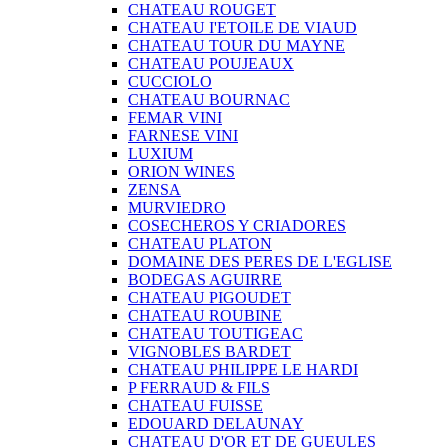
CHATEAU ROUGET
CHATEAU I'ETOILE DE VIAUD
CHATEAU TOUR DU MAYNE
CHATEAU POUJEAUX
CUCCIOLO
CHATEAU BOURNAC
FEMAR VINI
FARNESE VINI
LUXIUM
ORION WINES
ZENSA
MURVIEDRO
COSECHEROS Y CRIADORES
CHATEAU PLATON
DOMAINE DES PERES DE L'EGLISE
BODEGAS AGUIRRE
CHATEAU PIGOUDET
CHATEAU ROUBINE
CHATEAU TOUTIGEAC
VIGNOBLES BARDET
CHATEAU PHILIPPE LE HARDI
P FERRAUD & FILS
CHATEAU FUISSE
EDOUARD DELAUNAY
CHATEAU D'OR ET DE GUEULES