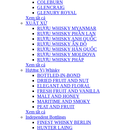
COLEBURN
GLENCRAIG
GLENURY ROYAL
Xem tất cả
XUẤT XỨ
RƯỢU WHISKY MYANMAR
RƯỢU WHISKY PHẦN LAN
RƯỢU WHISKY ANH QUỐC
RƯỢU WHISKY ẤN ĐỘ
RƯỢU WHISKY HÀN QUỐC
RƯỢU WHISKY MOLDOVA
RƯỢU WHISKY PHÁP
Xem tất cả
Hương Vị Whisky
BOTTLED-IN-BOND
DRIED FRUIT AND NUT
ELEGANT AND FLORAL
FRESH FRUIT AND VANILLA
MALT AND HONEY
MARITIME AND SMOKY
PEAT AND FRUIT
Xem tất cả
Independent Bottlings
FINEST WHISKY BERLIN
HUNTER LAING