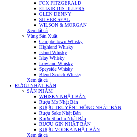
FOX FITZGERALD
ELIXIR DISTILLERS
GLEN DENNY
SILVER SEAL
WILSON & MORGAN
Xem tất cả
Vùng Sản Xuất
Campbeltown Whisky
Highland Whisky
Island Whisky
Islay Whisky
Lowland Whisky
Speyside Whisky
Blend Scotch Whisky
Xem tất cả
RƯỢU NHẬT BẢN
SẢN PHẨM
WHISKY NHẬT BẢN
Rượu Mơ Nhật Bản
RƯỢU TRUYỀN THỐNG NHẬT BẢN
Rượu Sake Nhật Bản
Rượu Shochu Nhật Bản
RƯỢU GIN NHẬT BẢN
RƯỢU VODKA NHẬT BẢN
Xem tất cả