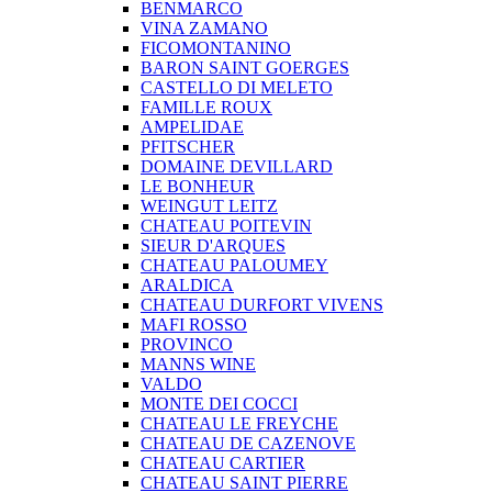
BENMARCO
VINA ZAMANO
FICOMONTANINO
BARON SAINT GOERGES
CASTELLO DI MELETO
FAMILLE ROUX
AMPELIDAE
PFITSCHER
DOMAINE DEVILLARD
LE BONHEUR
WEINGUT LEITZ
CHATEAU POITEVIN
SIEUR D'ARQUES
CHATEAU PALOUMEY
ARALDICA
CHATEAU DURFORT VIVENS
MAFI ROSSO
PROVINCO
MANNS WINE
VALDO
MONTE DEI COCCI
CHATEAU LE FREYCHE
CHATEAU DE CAZENOVE
CHATEAU CARTIER
CHATEAU SAINT PIERRE