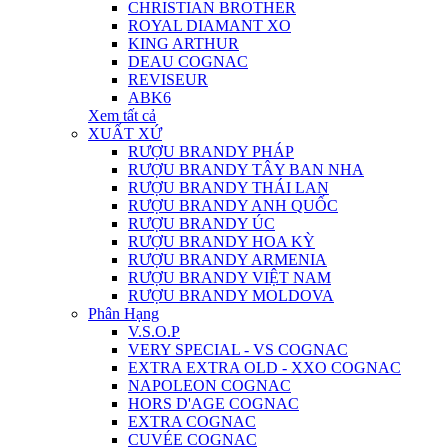
CHRISTIAN BROTHER
ROYAL DIAMANT XO
KING ARTHUR
DEAU COGNAC
REVISEUR
ABK6
Xem tất cả
XUẤT XỨ
RƯỢU BRANDY PHÁP
RƯỢU BRANDY TÂY BAN NHA
RƯỢU BRANDY THÁI LAN
RƯỢU BRANDY ANH QUỐC
RƯỢU BRANDY ÚC
RƯỢU BRANDY HOA KỲ
RƯỢU BRANDY ARMENIA
RƯỢU BRANDY VIỆT NAM
RƯỢU BRANDY MOLDOVA
Phân Hạng
V.S.O.P
VERY SPECIAL - VS COGNAC
EXTRA EXTRA OLD - XXO COGNAC
NAPOLEON COGNAC
HORS D'AGE COGNAC
EXTRA COGNAC
CUVÉE COGNAC