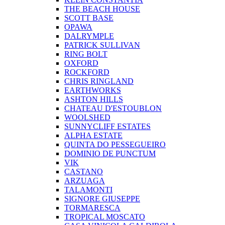
THE BEACH HOUSE
SCOTT BASE
OPAWA
DALRYMPLE
PATRICK SULLIVAN
RING BOLT
OXFORD
ROCKFORD
CHRIS RINGLAND
EARTHWORKS
ASHTON HILLS
CHATEAU D'ESTOUBLON
WOOLSHED
SUNNYCLIFF ESTATES
ALPHA ESTATE
QUINTA DO PESSEGUEIRO
DOMINIO DE PUNCTUM
VIK
CASTANO
ARZUAGA
TALAMONTI
SIGNORE GIUSEPPE
TORMARESCA
TROPICAL MOSCATO