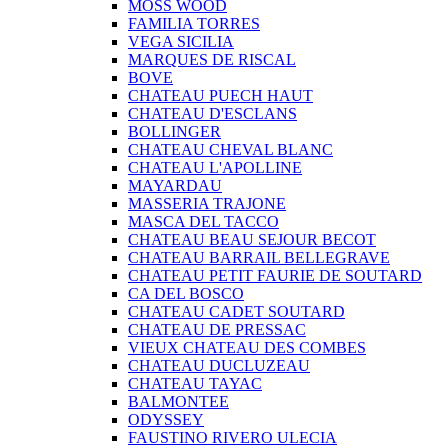
MOSS WOOD
FAMILIA TORRES
VEGA SICILIA
MARQUES DE RISCAL
BOVE
CHATEAU PUECH HAUT
CHATEAU D'ESCLANS
BOLLINGER
CHATEAU CHEVAL BLANC
CHATEAU L'APOLLINE
MAYARDAU
MASSERIA TRAJONE
MASCA DEL TACCO
CHATEAU BEAU SEJOUR BECOT
CHATEAU BARRAIL BELLEGRAVE
CHATEAU PETIT FAURIE DE SOUTARD
CA DEL BOSCO
CHATEAU CADET SOUTARD
CHATEAU DE PRESSAC
VIEUX CHATEAU DES COMBES
CHATEAU DUCLUZEAU
CHATEAU TAYAC
BALMONTEE
ODYSSEY
FAUSTINO RIVERO ULECIA