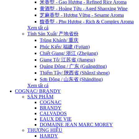
米香型 - Gạo Hương - Refined Rice Aroma
黄酒型 - Hoàng Tửu - Aged Shaoxing Wine
芝麻香型 - Hương Vừng - Sesame Aroma
馥香型 - Phụ Hương - Rich & Complex Aroma
Xem tất cả
Tỉnh Sản Xuất/ 产地省份
Trùng Khánh/ 重庆
Phúc Kiến/ 福建 (Fujian)
Chiết Giang/ 浙江 (Zhejiang)
Giang Tô/ 江苏省 (Jiangsu)
Quảng Đông / 广东 (Guǎngdōng)
Thiểm Tây/ 陝西省 (Shǎnxī sheng)
Sơn Đông / 山东省 (Shāndōng)
Xem tất cả
COGNAC/ BRANDY
SẢN PHẨM
COGNAC
BRANDY
CALVADOS
EAUX DE VIE
DOMAINE JEAN MARC MOREY
THƯƠNG HIỆU
HARDY