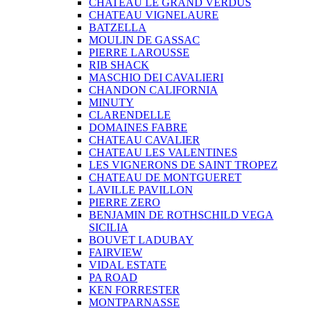
CHATEAU LE GRAND VERDUS
CHATEAU VIGNELAURE
BATZELLA
MOULIN DE GASSAC
PIERRE LAROUSSE
RIB SHACK
MASCHIO DEI CAVALIERI
CHANDON CALIFORNIA
MINUTY
CLARENDELLE
DOMAINES FABRE
CHATEAU CAVALIER
CHATEAU LES VALENTINES
LES VIGNERONS DE SAINT TROPEZ
CHATEAU DE MONTGUERET
LAVILLE PAVILLON
PIERRE ZERO
BENJAMIN DE ROTHSCHILD VEGA
SICILIA
BOUVET LADUBAY
FAIRVIEW
VIDAL ESTATE
PA ROAD
KEN FORRESTER
MONTPARNASSE