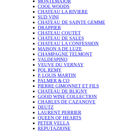
MONTEMAJOR
COOL WOODS
CHATEAU LA RIVIERE
SUD VINI
CHATEAU DE SAINTE GEMME
DRAPPIER
CHATEAU COUTET
CHATEAU DE SALES
CHATEAU LA CONFESSION
MAISON A DE LUZE
CHAMPAGNE TELMONT
VALDESPINO
VEUVE DU VERNAY
POL REMY
P. LOUIS MARTIN
PALMER & CO
PIERRE GIMONNET ET FILS
CHATEAU DE BLIGNY
GOOD WINE COLLECTION
CHARLES DE CAZANOVE
DEUTZ
LAURENT PERRIER
QUEEN OF HEARTS
PETER VELLA
REPUTAZIONE