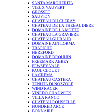
SANTA MARGHERITA
VIEUX VAUVERT
GROSSET
SAUVION
CHATEAU DU CLERAY
CHATEAU DE LA THEBAUDIERE
DOMAINE DE LA MOTTE
CHATEAU LA GRAVIERE
CHATEAU GUIRAUD
DOMAINE AIN LORMA
TRAPICHE
HEREFORD
DOMAINE DROUHIN
FREEMARK ABBEY
PEWSEY VALE
PAUL CLOUET
LA CREMA
CHATEAU CASTERA
TENUTA DI NOZZOLE
WIND RACER
VINEDO CHADWICK
VILLA RANCO
CHATEAU ROUSSELLE
HUNDRED ARCE
BONNAIRE