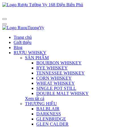
Trang chủ
Giới thiệu
Blog
RƯỢU WHISKY
SẢN PHẨM
BOURBON WHISKEY
RYE WHISKEY
TENNESSEE WHISKEY
CORN WHISKEY
WHEAT WHISKEY
SINGLE POT STILL
DOUBLE MALT WHISKY
Xem tất cả
THƯƠNG HIỆU
BALBLAIR
DARKNESS
GLENBRIDGE
GLEN CALDER