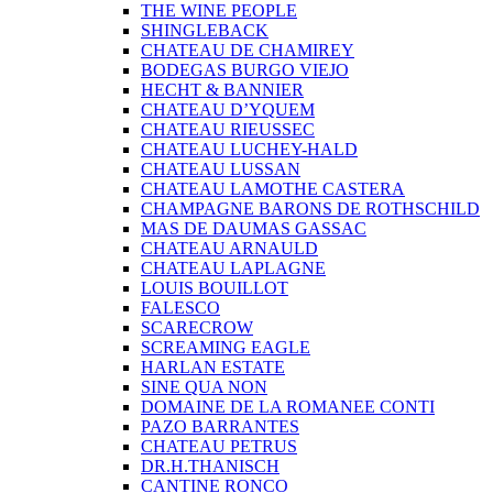
THE WINE PEOPLE
SHINGLEBACK
CHATEAU DE CHAMIREY
BODEGAS BURGO VIEJO
HECHT & BANNIER
CHATEAU D’YQUEM
CHATEAU RIEUSSEC
CHATEAU LUCHEY-HALD
CHATEAU LUSSAN
CHATEAU LAMOTHE CASTERA
CHAMPAGNE BARONS DE ROTHSCHILD
MAS DE DAUMAS GASSAC
CHATEAU ARNAULD
CHATEAU LAPLAGNE
LOUIS BOUILLOT
FALESCO
SCARECROW
SCREAMING EAGLE
HARLAN ESTATE
SINE QUA NON
DOMAINE DE LA ROMANEE CONTI
PAZO BARRANTES
CHATEAU PETRUS
DR.H.THANISCH
CANTINE RONCO