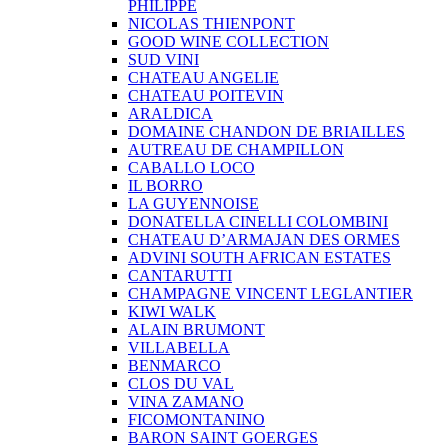
PHILIPPE
NICOLAS THIENPONT
GOOD WINE COLLECTION
SUD VINI
CHATEAU ANGELIE
CHATEAU POITEVIN
ARALDICA
DOMAINE CHANDON DE BRIAILLES
AUTREAU DE CHAMPILLON
CABALLO LOCO
IL BORRO
LA GUYENNOISE
DONATELLA CINELLI COLOMBINI
CHATEAU D’ARMAJAN DES ORMES
ADVINI SOUTH AFRICAN ESTATES
CANTARUTTI
CHAMPAGNE VINCENT LEGLANTIER
KIWI WALK
ALAIN BRUMONT
VILLABELLA
BENMARCO
CLOS DU VAL
VINA ZAMANO
FICOMONTANINO
BARON SAINT GOERGES