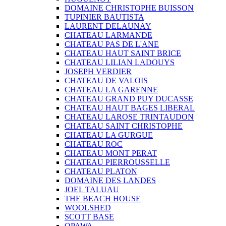
DOMAINE CHRISTOPHE BUISSON
TUPINIER BAUTISTA
LAURENT DELAUNAY
CHATEAU LARMANDE
CHATEAU PAS DE L'ANE
CHATEAU HAUT SAINT BRICE
CHATEAU LILIAN LADOUYS
JOSEPH VERDIER
CHATEAU DE VALOIS
CHATEAU LA GARENNE
CHATEAU GRAND PUY DUCASSE
CHATEAU HAUT BAGES LIBERAL
CHATEAU LAROSE TRINTAUDON
CHATEAU SAINT CHRISTOPHE
CHATEAU LA GURGUE
CHATEAU ROC
CHATEAU MONT PERAT
CHATEAU PIERROUSSELLE
CHATEAU PLATON
DOMAINE DES LANDES
JOEL TALUAU
THE BEACH HOUSE
WOOLSHED
SCOTT BASE
OPAWA