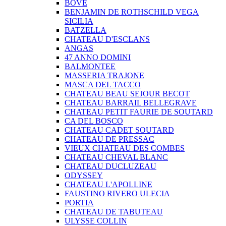
BOVE
BENJAMIN DE ROTHSCHILD VEGA
SICILIA
BATZELLA
CHATEAU D'ESCLANS
ANGAS
47 ANNO DOMINI
BALMONTEE
MASSERIA TRAJONE
MASCA DEL TACCO
CHATEAU BEAU SEJOUR BECOT
CHATEAU BARRAIL BELLEGRAVE
CHATEAU PETIT FAURIE DE SOUTARD
CA DEL BOSCO
CHATEAU CADET SOUTARD
CHATEAU DE PRESSAC
VIEUX CHATEAU DES COMBES
CHATEAU CHEVAL BLANC
CHATEAU DUCLUZEAU
ODYSSEY
CHATEAU L'APOLLINE
FAUSTINO RIVERO ULECIA
PORTIA
CHATEAU DE TABUTEAU
ULYSSE COLLIN