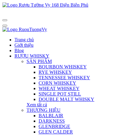
Trang chủ
Giới thiệu
Blog
RƯỢU WHISKY
SẢN PHẨM
BOURBON WHISKEY
RYE WHISKEY
TENNESSEE WHISKEY
CORN WHISKEY
WHEAT WHISKEY
SINGLE POT STILL
DOUBLE MALT WHISKY
Xem tất cả
THƯƠNG HIỆU
BALBLAIR
DARKNESS
GLENBRIDGE
GLEN CALDER