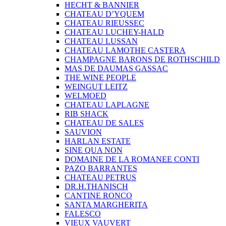
HECHT & BANNIER
CHATEAU D’YQUEM
CHATEAU RIEUSSEC
CHATEAU LUCHEY-HALD
CHATEAU LUSSAN
CHATEAU LAMOTHE CASTERA
CHAMPAGNE BARONS DE ROTHSCHILD
MAS DE DAUMAS GASSAC
THE WINE PEOPLE
WEINGUT LEITZ
WELMOED
CHATEAU LAPLAGNE
RIB SHACK
CHATEAU DE SALES
SAUVION
HARLAN ESTATE
SINE QUA NON
DOMAINE DE LA ROMANEE CONTI
PAZO BARRANTES
CHATEAU PETRUS
DR.H.THANISCH
CANTINE RONCO
SANTA MARGHERITA
FALESCO
VIEUX VAUVERT