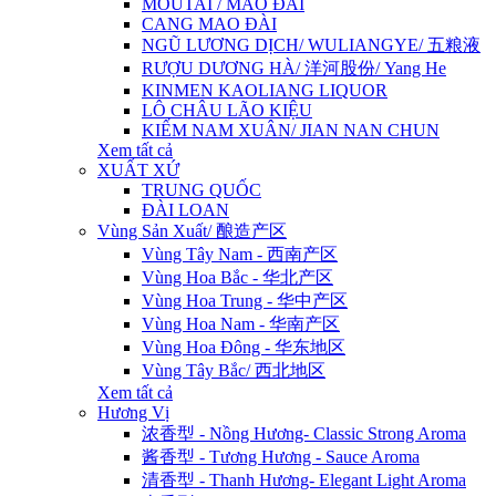
MOUTAI / MAO ĐÀI
CANG MAO ĐÀI
NGŨ LƯƠNG DỊCH/ WULIANGYE/ 五粮液
RƯỢU DƯƠNG HÀ/ 洋河股份/ Yang He
KINMEN KAOLIANG LIQUOR
LÔ CHÂU LÃO KIỆU
KIẾM NAM XUÂN/ JIAN NAN CHUN
Xem tất cả
XUẤT XỨ
TRUNG QUỐC
ĐÀI LOAN
Vùng Sản Xuất/ 酿造产区
Vùng Tây Nam - 西南产区
Vùng Hoa Bắc - 华北产区
Vùng Hoa Trung - 华中产区
Vùng Hoa Nam - 华南产区
Vùng Hoa Đông - 华东地区
Vùng Tây Bắc/ 西北地区
Xem tất cả
Hương Vị
浓香型 - Nồng Hương- Classic Strong Aroma
酱香型 - Tương Hương - Sauce Aroma
清香型 - Thanh Hương- Elegant Light Aroma