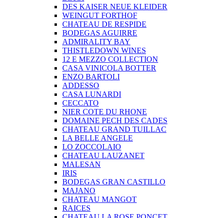
DES KAISER NEUE KLEIDER
WEINGUT FORTHOF
CHATEAU DE RESPIDE
BODEGAS AGUIRRE
ADMIRALITY BAY
THISTLEDOWN WINES
12 E MEZZO COLLECTION
CASA VINICOLA BOTTER
ENZO BARTOLI
ADDESSO
CASA LUNARDI
CECCATO
NIER COTE DU RHONE
DOMAINE PECH DES CADES
CHATEAU GRAND TUILLAC
LA BELLE ANGELE
LO ZOCCOLAIO
CHATEAU LAUZANET
MALESAN
IRIS
BODEGAS GRAN CASTILLO
MAJANO
CHATEAU MANGOT
RAICES
CHATEAU LA ROSE PONCET