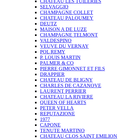
CHATEAU LES TUILERIES
SELVAGGIO
CHAMPAGNE COLLET
CHATEAU PALOUMEY
DEUTZ
MAISON A DE LUZE
CHAMPAGNE TELMONT
VALDESPINO
VEUVE DU VERNAY
POL REMY
P. LOUIS MARTIN
PALMER & CO
PIERRE GIMONNET ET FILS
DRAPPIER
CHATEAU DE BLIGNY
CHARLES DE CAZANOVE
LAURENT PERRIER
CHATEAU LA RIVIERE
QUEEN OF HEARTS
PETER VELLA
REPUTAZIONE
1977
CAPONE
TENUTE MARTINO
CHATEAU CLOS SAINT EMILION