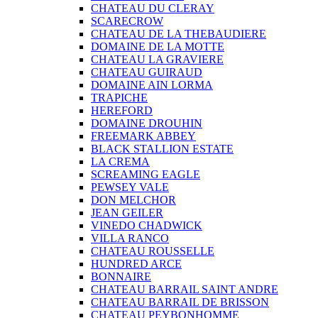
CHATEAU DU CLERAY
SCARECROW
CHATEAU DE LA THEBAUDIERE
DOMAINE DE LA MOTTE
CHATEAU LA GRAVIERE
CHATEAU GUIRAUD
DOMAINE AIN LORMA
TRAPICHE
HEREFORD
DOMAINE DROUHIN
FREEMARK ABBEY
BLACK STALLION ESTATE
LA CREMA
SCREAMING EAGLE
PEWSEY VALE
DON MELCHOR
JEAN GEILER
VINEDO CHADWICK
VILLA RANCO
CHATEAU ROUSSELLE
HUNDRED ARCE
BONNAIRE
CHATEAU BARRAIL SAINT ANDRE
CHATEAU BARRAIL DE BRISSON
CHATEAU PEYBONHOMME