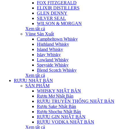
FOX FITZGERALD
ELIXIR DISTILLERS
GLEN DENNY
SILVER SEAL
WILSON & MORGAN
Xem tất cả
Vùng Sản Xuất
Campbeltown Whisky
Highland Whisky
Island Whisky
Islay Whisky
Lowland Whisky
Speyside Whisky
Blend Scotch Whisky
Xem tất cả
RƯỢU NHẬT BẢN
SẢN PHẨM
WHISKY NHẬT BẢN
Rượu Mơ Nhật Bản
RƯỢU TRUYỀN THỐNG NHẬT BẢN
Rượu Sake Nhật Bản
Rượu Shochu Nhật Bản
RƯỢU GIN NHẬT BẢN
RƯỢU VODKA NHẬT BẢN
Xem tất cả