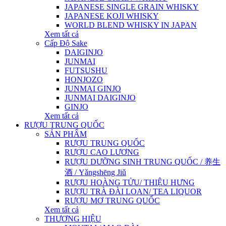
JAPANESE SINGLE GRAIN WHISKY
JAPANESE KOJI WHISKY
WORLD BLEND WHISKY IN JAPAN
Xem tất cả
Cấp Độ Sake
DAIGINJO
JUNMAI
FUTSUSHU
HONJOZO
JUNMAI GINJO
JUNMAI DAIGINJO
GINJO
Xem tất cả
RƯỢU TRUNG QUỐC
SẢN PHẨM
RƯỢU TRUNG QUỐC
RƯỢU CAO LƯƠNG
RƯỢU DƯỠNG SINH TRUNG QUỐC / 养生
酒 / Yǎngshēng Jiǔ
RƯỢU HOÀNG TỬU/ THIỆU HƯNG
RƯỢU TRÀ ĐÀI LOAN/ TEA LIQUOR
RƯỢU MƠ TRUNG QUỐC
Xem tất cả
THƯƠNG HIỆU