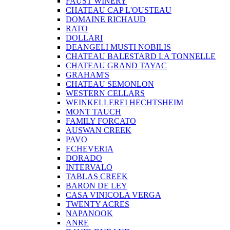
FAUST WINERY
CHATEAU CAP L'OUSTEAU
DOMAINE RICHAUD
RATO
DOLLARI
DEANGELI MUSTI NOBILIS
CHATEAU BALESTARD LA TONNELLE
CHATEAU GRAND TAYAC
GRAHAM'S
CHATEAU SEMONLON
WESTERN CELLARS
WEINKELLEREI HECHTSHEIM
MONT TAUCH
FAMILY FORCATO
AUSWAN CREEK
PAVO
ECHEVERIA
DORADO
INTERVALO
TABLAS CREEK
BARON DE LEY
CASA VINICOLA VERGA
TWENTY ACRES
NAPANOOK
ANRE