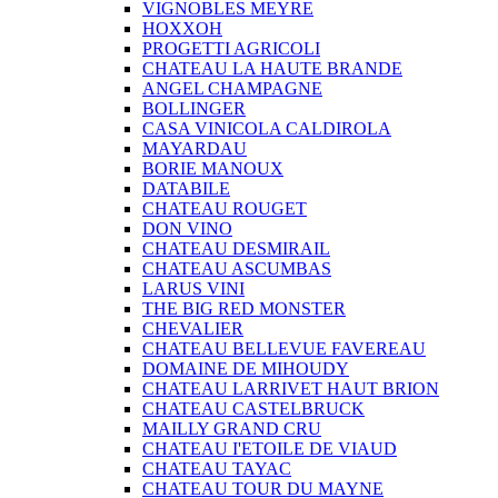
VIGNOBLES MEYRE
HOXXOH
PROGETTI AGRICOLI
CHATEAU LA HAUTE BRANDE
ANGEL CHAMPAGNE
BOLLINGER
CASA VINICOLA CALDIROLA
MAYARDAU
BORIE MANOUX
DATABILE
CHATEAU ROUGET
DON VINO
CHATEAU DESMIRAIL
CHATEAU ASCUMBAS
LARUS VINI
THE BIG RED MONSTER
CHEVALIER
CHATEAU BELLEVUE FAVEREAU
DOMAINE DE MIHOUDY
CHATEAU LARRIVET HAUT BRION
CHATEAU CASTELBRUCK
MAILLY GRAND CRU
CHATEAU I'ETOILE DE VIAUD
CHATEAU TAYAC
CHATEAU TOUR DU MAYNE