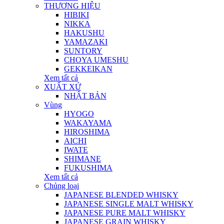
THƯƠNG HIỆU
HIBIKI
NIKKA
HAKUSHU
YAMAZAKI
SUNTORY
CHOYA UMESHU
GEKKEIKAN
Xem tất cả
XUẤT XỨ
NHẬT BẢN
Vùng
HYOGO
WAKAYAMA
HIROSHIMA
AICHI
IWATE
SHIMANE
FUKUSHIMA
Xem tất cả
Chủng loại
JAPANESE BLENDED WHISKY
JAPANESE SINGLE MALT WHISKY
JAPANESE PURE MALT WHISKY
JAPANESE GRAIN WHISKY