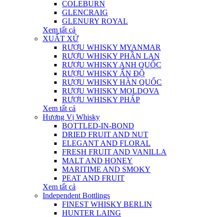
COLEBURN
GLENCRAIG
GLENURY ROYAL
Xem tất cả
XUẤT XỨ
RƯỢU WHISKY MYANMAR
RƯỢU WHISKY PHẦN LAN
RƯỢU WHISKY ANH QUỐC
RƯỢU WHISKY ẤN ĐỘ
RƯỢU WHISKY HÀN QUỐC
RƯỢU WHISKY MOLDOVA
RƯỢU WHISKY PHÁP
Xem tất cả
Hương Vị Whisky
BOTTLED-IN-BOND
DRIED FRUIT AND NUT
ELEGANT AND FLORAL
FRESH FRUIT AND VANILLA
MALT AND HONEY
MARITIME AND SMOKY
PEAT AND FRUIT
Xem tất cả
Independent Bottlings
FINEST WHISKY BERLIN
HUNTER LAING