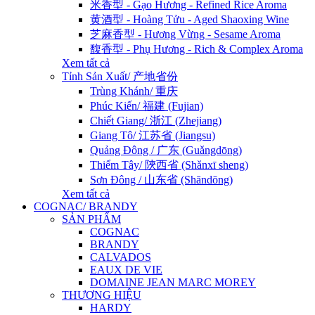
米香型 - Gạo Hương - Refined Rice Aroma
黄酒型 - Hoàng Tửu - Aged Shaoxing Wine
芝麻香型 - Hương Vừng - Sesame Aroma
馥香型 - Phụ Hương - Rich & Complex Aroma
Xem tất cả
Tỉnh Sản Xuất/ 产地省份
Trùng Khánh/ 重庆
Phúc Kiến/ 福建 (Fujian)
Chiết Giang/ 浙江 (Zhejiang)
Giang Tô/ 江苏省 (Jiangsu)
Quảng Đông / 广东 (Guǎngdōng)
Thiểm Tây/ 陝西省 (Shǎnxī sheng)
Sơn Đông / 山东省 (Shāndōng)
Xem tất cả
COGNAC/ BRANDY
SẢN PHẨM
COGNAC
BRANDY
CALVADOS
EAUX DE VIE
DOMAINE JEAN MARC MOREY
THƯƠNG HIỆU
HARDY