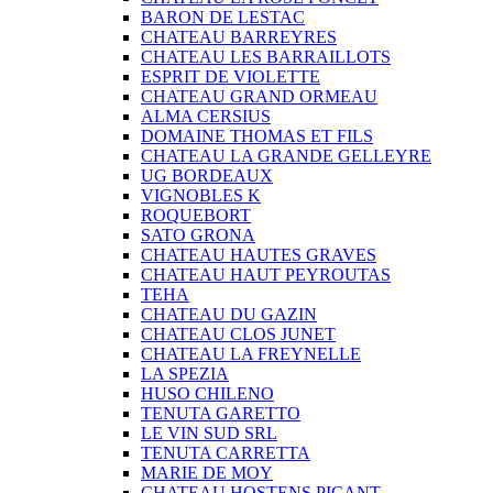
BARON DE LESTAC
CHATEAU BARREYRES
CHATEAU LES BARRAILLOTS
ESPRIT DE VIOLETTE
CHATEAU GRAND ORMEAU
ALMA CERSIUS
DOMAINE THOMAS ET FILS
CHATEAU LA GRANDE GELLEYRE
UG BORDEAUX
VIGNOBLES K
ROQUEBORT
SATO GRONA
CHATEAU HAUTES GRAVES
CHATEAU HAUT PEYROUTAS
TEHA
CHATEAU DU GAZIN
CHATEAU CLOS JUNET
CHATEAU LA FREYNELLE
LA SPEZIA
HUSO CHILENO
TENUTA GARETTO
LE VIN SUD SRL
TENUTA CARRETTA
MARIE DE MOY
CHATEAU HOSTENS PICANT