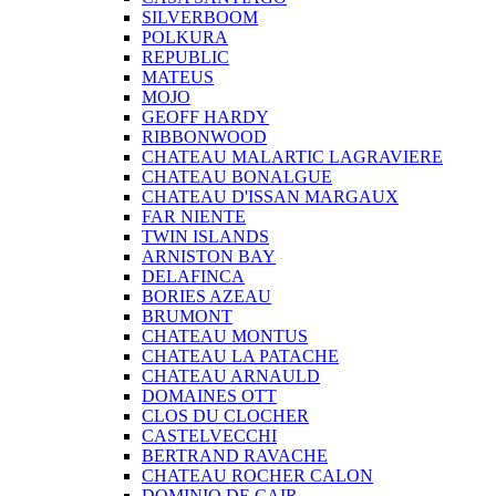
SILVERBOOM
POLKURA
REPUBLIC
MATEUS
MOJO
GEOFF HARDY
RIBBONWOOD
CHATEAU MALARTIC LAGRAVIERE
CHATEAU BONALGUE
CHATEAU D'ISSAN MARGAUX
FAR NIENTE
TWIN ISLANDS
ARNISTON BAY
DELAFINCA
BORIES AZEAU
BRUMONT
CHATEAU MONTUS
CHATEAU LA PATACHE
CHATEAU ARNAULD
DOMAINES OTT
CLOS DU CLOCHER
CASTELVECCHI
BERTRAND RAVACHE
CHATEAU ROCHER CALON
DOMINIO DE CAIR