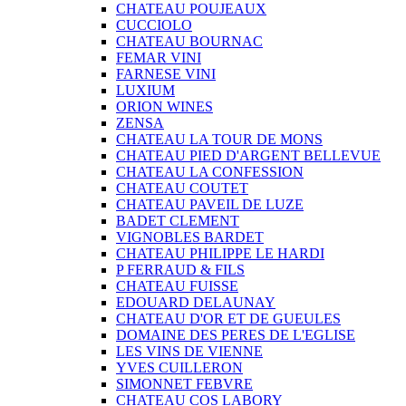
CHATEAU POUJEAUX
CUCCIOLO
CHATEAU BOURNAC
FEMAR VINI
FARNESE VINI
LUXIUM
ORION WINES
ZENSA
CHATEAU LA TOUR DE MONS
CHATEAU PIED D'ARGENT BELLEVUE
CHATEAU LA CONFESSION
CHATEAU COUTET
CHATEAU PAVEIL DE LUZE
BADET CLEMENT
VIGNOBLES BARDET
CHATEAU PHILIPPE LE HARDI
P FERRAUD & FILS
CHATEAU FUISSE
EDOUARD DELAUNAY
CHATEAU D'OR ET DE GUEULES
DOMAINE DES PERES DE L'EGLISE
LES VINS DE VIENNE
YVES CUILLERON
SIMONNET FEBVRE
CHATEAU COS LABORY