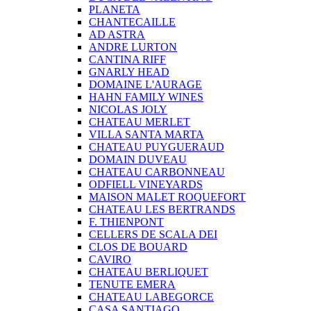
PLANETA
CHANTECAILLE
AD ASTRA
ANDRE LURTON
CANTINA RIFF
GNARLY HEAD
DOMAINE L'AURAGE
HAHN FAMILY WINES
NICOLAS JOLY
CHATEAU MERLET
VILLA SANTA MARTA
CHATEAU PUYGUERAUD
DOMAIN DUVEAU
CHATEAU CARBONNEAU
ODFIELL VINEYARDS
MAISON MALET ROQUEFORT
CHATEAU LES BERTRANDS
F. THIENPONT
CELLERS DE SCALA DEI
CLOS DE BOUARD
CAVIRO
CHATEAU BERLIQUET
TENUTE EMERA
CHATEAU LABEGORCE
CASA SANTIAGO