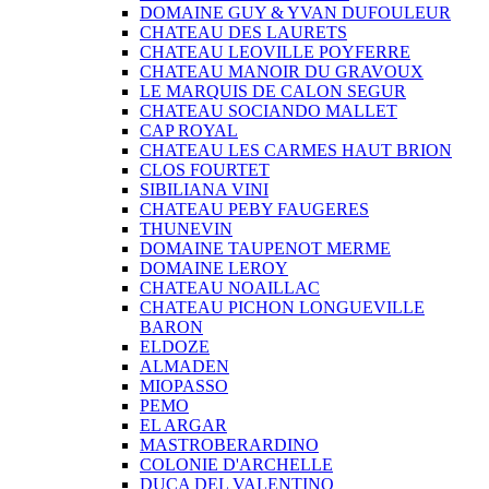
DOMAINE GUY & YVAN DUFOULEUR
CHATEAU DES LAURETS
CHATEAU LEOVILLE POYFERRE
CHATEAU MANOIR DU GRAVOUX
LE MARQUIS DE CALON SEGUR
CHATEAU SOCIANDO MALLET
CAP ROYAL
CHATEAU LES CARMES HAUT BRION
CLOS FOURTET
SIBILIANA VINI
CHATEAU PEBY FAUGERES
THUNEVIN
DOMAINE TAUPENOT MERME
DOMAINE LEROY
CHATEAU NOAILLAC
CHATEAU PICHON LONGUEVILLE
BARON
ELDOZE
ALMADEN
MIOPASSO
PEMO
EL ARGAR
MASTROBERARDINO
COLONIE D'ARCHELLE
DUCA DEL VALENTINO