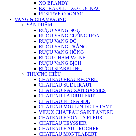
XO BRANDY
EXTRA OLD - XO COGNAC
RESERVE COGNAC
VANG & CHAMPAGNE
SẢN PHẨM
RƯỢU VANG NGỌT
RƯỢU VANG CƯỜNG HÓA
RƯỢU VANG ĐỎ
RƯỢU VANG TRẮNG
RƯỢU VANG HỒNG
RƯỢU CHAMPAGNE
RƯỢU VANG BỊCH
RƯỢU SPARKLING
THƯƠNG HIỆU
CHATEAU BEAUREGARD
CHATEAU SUDUIRAUT
CHATEAU RAUZAN GASSIES
CHATEAU LA BRULERIE
CHATEAU FERRANDE
CHATEAU MOULIN DE LA FAYE
VIEUX CHATEAU SAINT ANDRE
CHATEAU HYON LA FLEUR
CHATEAU TEYSSIER
CHATEAU HAUT ROCHER
CHATEAU MONTLABERT