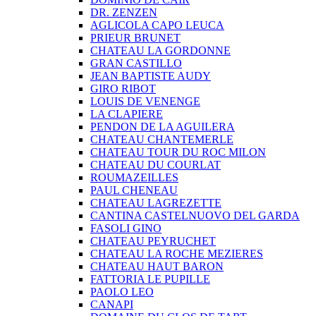
DR. ZENZEN
AGLICOLA CAPO LEUCA
PRIEUR BRUNET
CHATEAU LA GORDONNE
GRAN CASTILLO
JEAN BAPTISTE AUDY
GIRO RIBOT
LOUIS DE VENENGE
LA CLAPIERE
PENDON DE LA AGUILERA
CHATEAU CHANTEMERLE
CHATEAU TOUR DU ROC MILON
CHATEAU DU COURLAT
ROUMAZEILLES
PAUL CHENEAU
CHATEAU LAGREZETTE
CANTINA CASTELNUOVO DEL GARDA
FASOLI GINO
CHATEAU PEYRUCHET
CHATEAU LA ROCHE MEZIERES
CHATEAU HAUT BARON
FATTORIA LE PUPILLE
PAOLO LEO
CANAPI