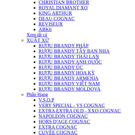
CHRISTIAN BROTHER
ROYAL DIAMANT XO
KING ARTHUR
DEAU COGNAC
REVISEUR
ABK6
Xem tất cả
XUẤT XỨ
RƯỢU BRANDY PHÁP
RƯỢU BRANDY TÂY BAN NHA
RƯỢU BRANDY THÁI LAN
RƯỢU BRANDY ANH QUỐC
RƯỢU BRANDY ÚC
RƯỢU BRANDY HOA KỲ
RƯỢU BRANDY ARMENIA
RƯỢU BRANDY VIỆT NAM
RƯỢU BRANDY MOLDOVA
Phân Hạng
V.S.O.P
VERY SPECIAL - VS COGNAC
EXTRA EXTRA OLD - XXO COGNAC
NAPOLEON COGNAC
HORS D'AGE COGNAC
EXTRA COGNAC
CUVÉE COGNAC