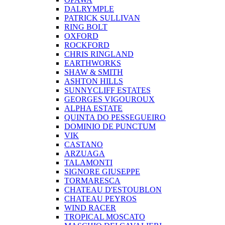
DALRYMPLE
PATRICK SULLIVAN
RING BOLT
OXFORD
ROCKFORD
CHRIS RINGLAND
EARTHWORKS
SHAW & SMITH
ASHTON HILLS
SUNNYCLIFF ESTATES
GEORGES VIGOUROUX
ALPHA ESTATE
QUINTA DO PESSEGUEIRO
DOMINIO DE PUNCTUM
VIK
CASTANO
ARZUAGA
TALAMONTI
SIGNORE GIUSEPPE
TORMARESCA
CHATEAU D'ESTOUBLON
CHATEAU PEYROS
WIND RACER
TROPICAL MOSCATO