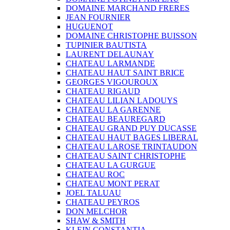
DOMAINE MARCHAND FRERES
JEAN FOURNIER
HUGUENOT
DOMAINE CHRISTOPHE BUISSON
TUPINIER BAUTISTA
LAURENT DELAUNAY
CHATEAU LARMANDE
CHATEAU HAUT SAINT BRICE
GEORGES VIGOUROUX
CHATEAU RIGAUD
CHATEAU LILIAN LADOUYS
CHATEAU LA GARENNE
CHATEAU BEAUREGARD
CHATEAU GRAND PUY DUCASSE
CHATEAU HAUT BAGES LIBERAL
CHATEAU LAROSE TRINTAUDON
CHATEAU SAINT CHRISTOPHE
CHATEAU LA GURGUE
CHATEAU ROC
CHATEAU MONT PERAT
JOEL TALUAU
CHATEAU PEYROS
DON MELCHOR
SHAW & SMITH
KLEIN CONSTANTIA