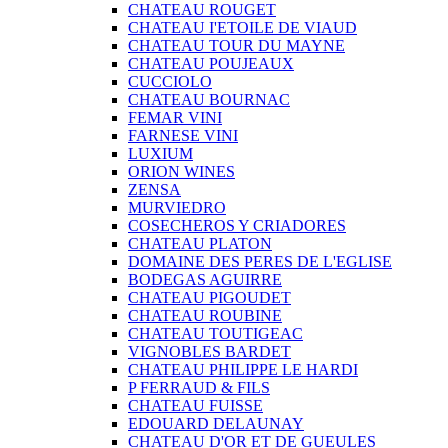
CHATEAU ROUGET
CHATEAU I'ETOILE DE VIAUD
CHATEAU TOUR DU MAYNE
CHATEAU POUJEAUX
CUCCIOLO
CHATEAU BOURNAC
FEMAR VINI
FARNESE VINI
LUXIUM
ORION WINES
ZENSA
MURVIEDRO
COSECHEROS Y CRIADORES
CHATEAU PLATON
DOMAINE DES PERES DE L'EGLISE
BODEGAS AGUIRRE
CHATEAU PIGOUDET
CHATEAU ROUBINE
CHATEAU TOUTIGEAC
VIGNOBLES BARDET
CHATEAU PHILIPPE LE HARDI
P FERRAUD & FILS
CHATEAU FUISSE
EDOUARD DELAUNAY
CHATEAU D'OR ET DE GUEULES