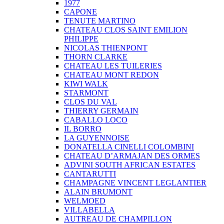
1977
CAPONE
TENUTE MARTINO
CHATEAU CLOS SAINT EMILION
PHILIPPE
NICOLAS THIENPONT
THORN CLARKE
CHATEAU LES TUILERIES
CHATEAU MONT REDON
KIWI WALK
STARMONT
CLOS DU VAL
THIERRY GERMAIN
CABALLO LOCO
IL BORRO
LA GUYENNOISE
DONATELLA CINELLI COLOMBINI
CHATEAU D’ARMAJAN DES ORMES
ADVINI SOUTH AFRICAN ESTATES
CANTARUTTI
CHAMPAGNE VINCENT LEGLANTIER
ALAIN BRUMONT
WELMOED
VILLABELLA
AUTREAU DE CHAMPILLON