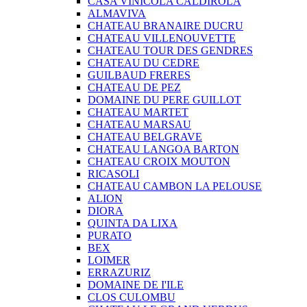
CASA VINICOLA CALDIROLA
ALMAVIVA
CHATEAU BRANAIRE DUCRU
CHATEAU VILLENOUVETTE
CHATEAU TOUR DES GENDRES
CHATEAU DU CEDRE
GUILBAUD FRERES
CHATEAU DE PEZ
DOMAINE DU PERE GUILLOT
CHATEAU MARTET
CHATEAU MARSAU
CHATEAU BELGRAVE
CHATEAU LANGOA BARTON
CHATEAU CROIX MOUTON
RICASOLI
CHATEAU CAMBON LA PELOUSE
ALION
DIORA
QUINTA DA LIXA
PURATO
BEX
LOIMER
ERRAZURIZ
DOMAINE DE I'ILE
CLOS CULOMBU