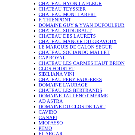
CHATEAU HYON LA FLEUR
CHATEAU TEYSSIER
CHATEAU MONTLABERT
F. THIENPONT
DOMAINE GUY & YVAN DUFOULEUR
CHATEAU SUDUIRAUT
CHATEAU DES LAURETS
CHATEAU MANOIR DU GRAVOUX
LE MARQUIS DE CALON SEGUR
CHATEAU SOCIANDO MALLET
CAP ROYAL
CHATEAU LES CARMES HAUT BRION
CLOS FOURTET
SIBILIANA VINI
CHATEAU PEBY FAUGERES
DOMAINE L'AURAGE
CHATEAU LES BERTRANDS
DOMAINE TAUPENOT MERME
AD ASTRA
DOMAINE DU CLOS DE TART
CAVIRO
CANAPI
MIOPASSO
PEMO
EL ARGAR