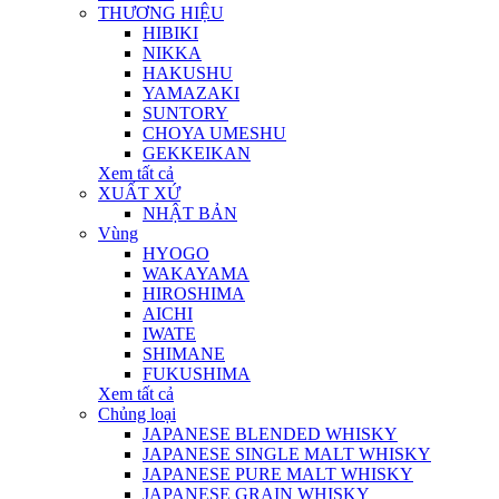
THƯƠNG HIỆU
HIBIKI
NIKKA
HAKUSHU
YAMAZAKI
SUNTORY
CHOYA UMESHU
GEKKEIKAN
Xem tất cả
XUẤT XỨ
NHẬT BẢN
Vùng
HYOGO
WAKAYAMA
HIROSHIMA
AICHI
IWATE
SHIMANE
FUKUSHIMA
Xem tất cả
Chủng loại
JAPANESE BLENDED WHISKY
JAPANESE SINGLE MALT WHISKY
JAPANESE PURE MALT WHISKY
JAPANESE GRAIN WHISKY