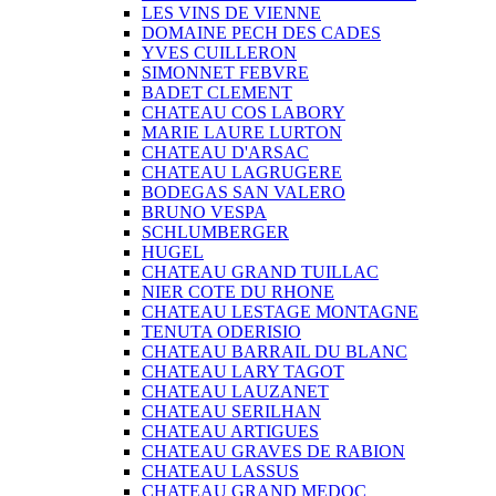
LES VINS DE VIENNE
DOMAINE PECH DES CADES
YVES CUILLERON
SIMONNET FEBVRE
BADET CLEMENT
CHATEAU COS LABORY
MARIE LAURE LURTON
CHATEAU D'ARSAC
CHATEAU LAGRUGERE
BODEGAS SAN VALERO
BRUNO VESPA
SCHLUMBERGER
HUGEL
CHATEAU GRAND TUILLAC
NIER COTE DU RHONE
CHATEAU LESTAGE MONTAGNE
TENUTA ODERISIO
CHATEAU BARRAIL DU BLANC
CHATEAU LARY TAGOT
CHATEAU LAUZANET
CHATEAU SERILHAN
CHATEAU ARTIGUES
CHATEAU GRAVES DE RABION
CHATEAU LASSUS
CHATEAU GRAND MEDOC