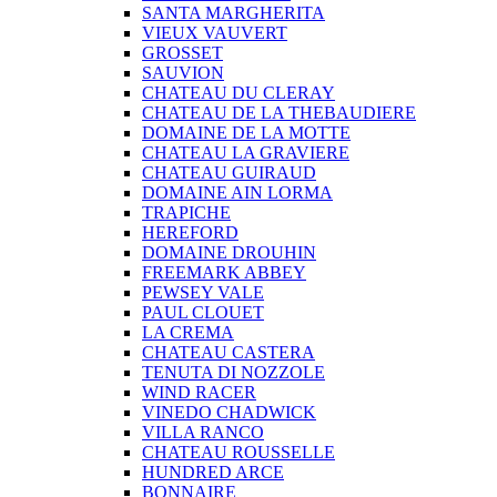
SANTA MARGHERITA
VIEUX VAUVERT
GROSSET
SAUVION
CHATEAU DU CLERAY
CHATEAU DE LA THEBAUDIERE
DOMAINE DE LA MOTTE
CHATEAU LA GRAVIERE
CHATEAU GUIRAUD
DOMAINE AIN LORMA
TRAPICHE
HEREFORD
DOMAINE DROUHIN
FREEMARK ABBEY
PEWSEY VALE
PAUL CLOUET
LA CREMA
CHATEAU CASTERA
TENUTA DI NOZZOLE
WIND RACER
VINEDO CHADWICK
VILLA RANCO
CHATEAU ROUSSELLE
HUNDRED ARCE
BONNAIRE