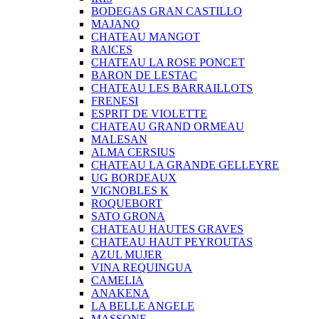
BODEGAS GRAN CASTILLO
MAJANO
CHATEAU MANGOT
RAICES
CHATEAU LA ROSE PONCET
BARON DE LESTAC
CHATEAU LES BARRAILLOTS
FRENESI
ESPRIT DE VIOLETTE
CHATEAU GRAND ORMEAU
MALESAN
ALMA CERSIUS
CHATEAU LA GRANDE GELLEYRE
UG BORDEAUX
VIGNOBLES K
ROQUEBORT
SATO GRONA
CHATEAU HAUTES GRAVES
CHATEAU HAUT PEYROUTAS
AZUL MUJER
VINA REQUINGUA
CAMELIA
ANAKENA
LA BELLE ANGELE
MASSONE