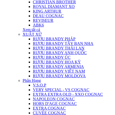
CHRISTIAN BROTHER
ROYAL DIAMANT XO
KING ARTHUR
DEAU COGNAC
REVISEUR
ABK6
Xem tất cả
XUẤT XỨ
RƯỢU BRANDY PHÁP
RƯỢU BRANDY TÂY BAN NHA
RƯỢU BRANDY THÁI LAN
RƯỢU BRANDY ANH QUỐC
RƯỢU BRANDY ÚC
RƯỢU BRANDY HOA KỲ
RƯỢU BRANDY ARMENIA
RƯỢU BRANDY VIỆT NAM
RƯỢU BRANDY MOLDOVA
Phân Hạng
V.S.O.P
VERY SPECIAL - VS COGNAC
EXTRA EXTRA OLD - XXO COGNAC
NAPOLEON COGNAC
HORS D'AGE COGNAC
EXTRA COGNAC
CUVÉE COGNAC