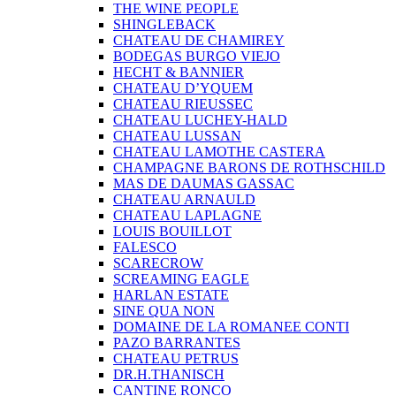
THE WINE PEOPLE
SHINGLEBACK
CHATEAU DE CHAMIREY
BODEGAS BURGO VIEJO
HECHT & BANNIER
CHATEAU D’YQUEM
CHATEAU RIEUSSEC
CHATEAU LUCHEY-HALD
CHATEAU LUSSAN
CHATEAU LAMOTHE CASTERA
CHAMPAGNE BARONS DE ROTHSCHILD
MAS DE DAUMAS GASSAC
CHATEAU ARNAULD
CHATEAU LAPLAGNE
LOUIS BOUILLOT
FALESCO
SCARECROW
SCREAMING EAGLE
HARLAN ESTATE
SINE QUA NON
DOMAINE DE LA ROMANEE CONTI
PAZO BARRANTES
CHATEAU PETRUS
DR.H.THANISCH
CANTINE RONCO