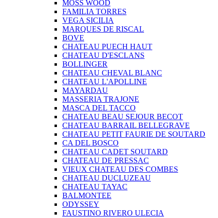
MOSS WOOD
FAMILIA TORRES
VEGA SICILIA
MARQUES DE RISCAL
BOVE
CHATEAU PUECH HAUT
CHATEAU D'ESCLANS
BOLLINGER
CHATEAU CHEVAL BLANC
CHATEAU L'APOLLINE
MAYARDAU
MASSERIA TRAJONE
MASCA DEL TACCO
CHATEAU BEAU SEJOUR BECOT
CHATEAU BARRAIL BELLEGRAVE
CHATEAU PETIT FAURIE DE SOUTARD
CA DEL BOSCO
CHATEAU CADET SOUTARD
CHATEAU DE PRESSAC
VIEUX CHATEAU DES COMBES
CHATEAU DUCLUZEAU
CHATEAU TAYAC
BALMONTEE
ODYSSEY
FAUSTINO RIVERO ULECIA