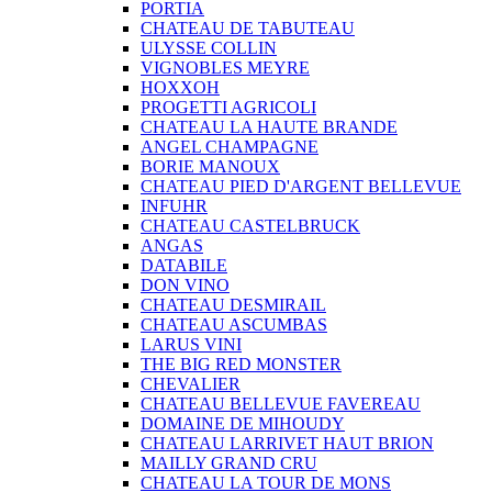
PORTIA
CHATEAU DE TABUTEAU
ULYSSE COLLIN
VIGNOBLES MEYRE
HOXXOH
PROGETTI AGRICOLI
CHATEAU LA HAUTE BRANDE
ANGEL CHAMPAGNE
BORIE MANOUX
CHATEAU PIED D'ARGENT BELLEVUE
INFUHR
CHATEAU CASTELBRUCK
ANGAS
DATABILE
DON VINO
CHATEAU DESMIRAIL
CHATEAU ASCUMBAS
LARUS VINI
THE BIG RED MONSTER
CHEVALIER
CHATEAU BELLEVUE FAVEREAU
DOMAINE DE MIHOUDY
CHATEAU LARRIVET HAUT BRION
MAILLY GRAND CRU
CHATEAU LA TOUR DE MONS