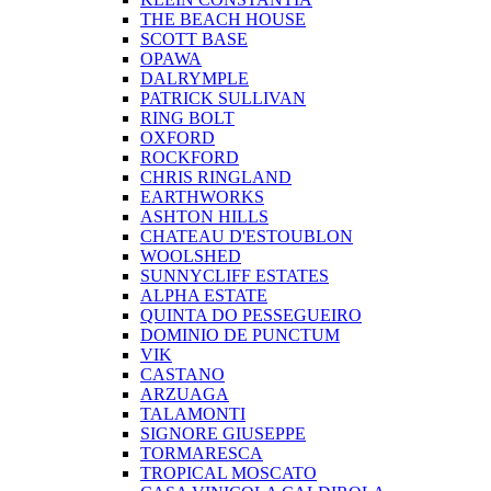
THE BEACH HOUSE
SCOTT BASE
OPAWA
DALRYMPLE
PATRICK SULLIVAN
RING BOLT
OXFORD
ROCKFORD
CHRIS RINGLAND
EARTHWORKS
ASHTON HILLS
CHATEAU D'ESTOUBLON
WOOLSHED
SUNNYCLIFF ESTATES
ALPHA ESTATE
QUINTA DO PESSEGUEIRO
DOMINIO DE PUNCTUM
VIK
CASTANO
ARZUAGA
TALAMONTI
SIGNORE GIUSEPPE
TORMARESCA
TROPICAL MOSCATO