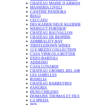
CHATEAU MAINE D ARMAN
MASSERIA LIVELI
CANTINE PANDORA
BIAGI
CECCATO
DES KAISER NEUE KLEIDER
WEINGUT FORTHOF
CHATEAU BAUVALLON
CHATEAU DE RESPIDE
ADMIRALITY BAY
THISTLEDOWN WINES
12 E MEZZO COLLECTION
CASA VINICOLA BOTTER
ENZO BARTOLI
ADDESSO
CASA LUNARDI
CHATEAU GROMEL BEL AIR
LES JAMELLES
RODELIA
CHATEAU BARREYRES
SANGRIA
HUSO CHILENO
DOMAINE THOMAS ET FILS
LA SPEZIA
IRIS