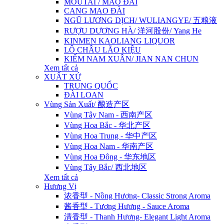
MOUTAI / MAO ĐÀI
CANG MAO ĐÀI
NGŨ LƯƠNG DỊCH/ WULIANGYE/ 五粮液
RƯỢU DƯƠNG HÀ/ 洋河股份/ Yang He
KINMEN KAOLIANG LIQUOR
LÔ CHÂU LÃO KIỆU
KIẾM NAM XUÂN/ JIAN NAN CHUN
Xem tất cả
XUẤT XỨ
TRUNG QUỐC
ĐÀI LOAN
Vùng Sản Xuất/ 酿造产区
Vùng Tây Nam - 西南产区
Vùng Hoa Bắc - 华北产区
Vùng Hoa Trung - 华中产区
Vùng Hoa Nam - 华南产区
Vùng Hoa Đông - 华东地区
Vùng Tây Bắc/ 西北地区
Xem tất cả
Hương Vị
浓香型 - Nồng Hương- Classic Strong Aroma
酱香型 - Tương Hương - Sauce Aroma
清香型 - Thanh Hương- Elegant Light Aroma