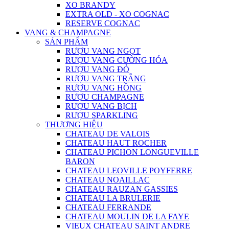
XO BRANDY
EXTRA OLD - XO COGNAC
RESERVE COGNAC
VANG & CHAMPAGNE
SẢN PHẨM
RƯỢU VANG NGỌT
RƯỢU VANG CƯỜNG HÓA
RƯỢU VANG ĐỎ
RƯỢU VANG TRẮNG
RƯỢU VANG HỒNG
RƯỢU CHAMPAGNE
RƯỢU VANG BỊCH
RƯỢU SPARKLING
THƯƠNG HIỆU
CHATEAU DE VALOIS
CHATEAU HAUT ROCHER
CHATEAU PICHON LONGUEVILLE
BARON
CHATEAU LEOVILLE POYFERRE
CHATEAU NOAILLAC
CHATEAU RAUZAN GASSIES
CHATEAU LA BRULERIE
CHATEAU FERRANDE
CHATEAU MOULIN DE LA FAYE
VIEUX CHATEAU SAINT ANDRE