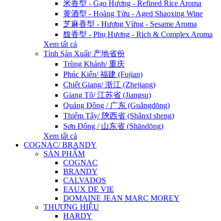
米香型 - Gạo Hương - Refined Rice Aroma
黄酒型 - Hoàng Tửu - Aged Shaoxing Wine
芝麻香型 - Hương Vừng - Sesame Aroma
馥香型 - Phụ Hương - Rich & Complex Aroma
Xem tất cả
Tỉnh Sản Xuất/ 产地省份
Trùng Khánh/ 重庆
Phúc Kiến/ 福建 (Fujian)
Chiết Giang/ 浙江 (Zhejiang)
Giang Tô/ 江苏省 (Jiangsu)
Quảng Đông / 广东 (Guǎngdōng)
Thiểm Tây/ 陝西省 (Shǎnxī sheng)
Sơn Đông / 山东省 (Shāndōng)
Xem tất cả
COGNAC/ BRANDY
SẢN PHẨM
COGNAC
BRANDY
CALVADOS
EAUX DE VIE
DOMAINE JEAN MARC MOREY
THƯƠNG HIỆU
HARDY