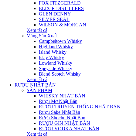
FOX FITZGERALD
ELIXIR DISTILLERS
GLEN DENNY
SILVER SEAL
WILSON & MORGAN
Xem tất cả
Vùng Sản Xuất
Campbeltown Whisky
Highland Whisky
Island Whisky
Islay Whisky
Lowland Whisky
Speyside Whisky
Blend Scotch Whisky
Xem tất cả
RƯỢU NHẬT BẢN
SẢN PHẨM
WHISKY NHẬT BẢN
Rượu Mơ Nhật Bản
RƯỢU TRUYỀN THỐNG NHẬT BẢN
Rượu Sake Nhật Bản
Rượu Shochu Nhật Bản
RƯỢU GIN NHẬT BẢN
RƯỢU VODKA NHẬT BẢN
Xem tất cả