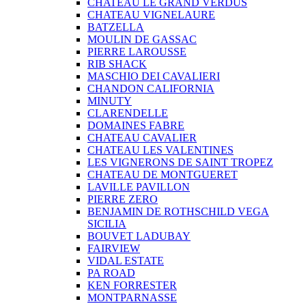
CHATEAU LE GRAND VERDUS
CHATEAU VIGNELAURE
BATZELLA
MOULIN DE GASSAC
PIERRE LAROUSSE
RIB SHACK
MASCHIO DEI CAVALIERI
CHANDON CALIFORNIA
MINUTY
CLARENDELLE
DOMAINES FABRE
CHATEAU CAVALIER
CHATEAU LES VALENTINES
LES VIGNERONS DE SAINT TROPEZ
CHATEAU DE MONTGUERET
LAVILLE PAVILLON
PIERRE ZERO
BENJAMIN DE ROTHSCHILD VEGA
SICILIA
BOUVET LADUBAY
FAIRVIEW
VIDAL ESTATE
PA ROAD
KEN FORRESTER
MONTPARNASSE