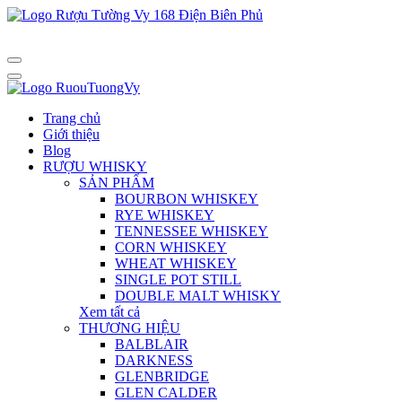
Trang chủ
Giới thiệu
Blog
RƯỢU WHISKY
SẢN PHẨM
BOURBON WHISKEY
RYE WHISKEY
TENNESSEE WHISKEY
CORN WHISKEY
WHEAT WHISKEY
SINGLE POT STILL
DOUBLE MALT WHISKY
Xem tất cả
THƯƠNG HIỆU
BALBLAIR
DARKNESS
GLENBRIDGE
GLEN CALDER