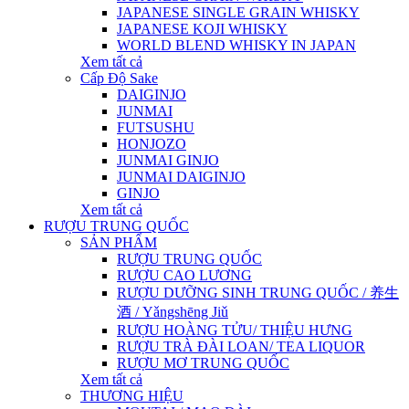
JAPANESE SINGLE GRAIN WHISKY
JAPANESE KOJI WHISKY
WORLD BLEND WHISKY IN JAPAN
Xem tất cả
Cấp Độ Sake
DAIGINJO
JUNMAI
FUTSUSHU
HONJOZO
JUNMAI GINJO
JUNMAI DAIGINJO
GINJO
Xem tất cả
RƯỢU TRUNG QUỐC
SẢN PHẨM
RƯỢU TRUNG QUỐC
RƯỢU CAO LƯƠNG
RƯỢU DƯỠNG SINH TRUNG QUỐC / 养生
酒 / Yǎngshēng Jiǔ
RƯỢU HOÀNG TỬU/ THIỆU HƯNG
RƯỢU TRÀ ĐÀI LOAN/ TEA LIQUOR
RƯỢU MƠ TRUNG QUỐC
Xem tất cả
THƯƠNG HIỆU