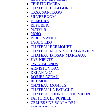
TENUTE EMERA
CHATEAU LABEGORCE
CASA SANTIAGO
SILVERBOOM
POLKURA
REPUBLIC
MATEUS
MOJO
RIBBONWOOD
PAOLO LEO
CHATEAU BERLIQUET
CHATEAU MALARTIC LAGRAVIERE
CHATEAU D'ISSAN MARGAUX
FAR NIENTE
TWIN ISLANDS
ARNISTON BAY
DELAFINCA
BORIES AZEAU
BRUMONT
CHATEAU MONTUS
CHATEAU LA PATACHE
CHATEAU TOUR DU ROC MILON
FATTORIA LE PUPILLE
CELLERS DE SCALA DEI
LOUIS DE VENENGE