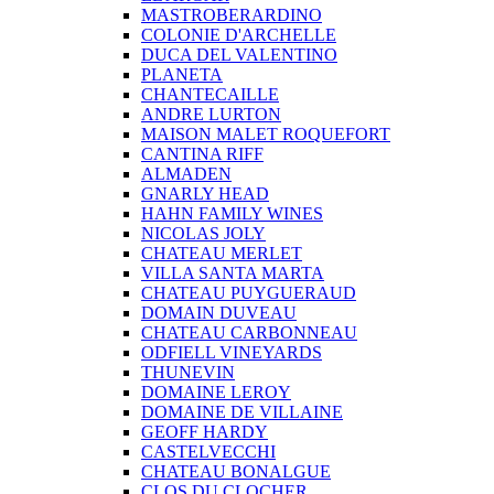
MASTROBERARDINO
COLONIE D'ARCHELLE
DUCA DEL VALENTINO
PLANETA
CHANTECAILLE
ANDRE LURTON
MAISON MALET ROQUEFORT
CANTINA RIFF
ALMADEN
GNARLY HEAD
HAHN FAMILY WINES
NICOLAS JOLY
CHATEAU MERLET
VILLA SANTA MARTA
CHATEAU PUYGUERAUD
DOMAIN DUVEAU
CHATEAU CARBONNEAU
ODFIELL VINEYARDS
THUNEVIN
DOMAINE LEROY
DOMAINE DE VILLAINE
GEOFF HARDY
CASTELVECCHI
CHATEAU BONALGUE
CLOS DU CLOCHER