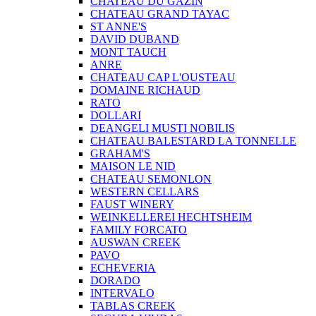
CHATEAU DU GAZIN
CHATEAU GRAND TAYAC
ST ANNE'S
DAVID DUBAND
MONT TAUCH
ANRE
CHATEAU CAP L'OUSTEAU
DOMAINE RICHAUD
RATO
DOLLARI
DEANGELI MUSTI NOBILIS
CHATEAU BALESTARD LA TONNELLE
GRAHAM'S
MAISON LE NID
CHATEAU SEMONLON
WESTERN CELLARS
FAUST WINERY
WEINKELLEREI HECHTSHEIM
FAMILY FORCATO
AUSWAN CREEK
PAVO
ECHEVERIA
DORADO
INTERVALO
TABLAS CREEK