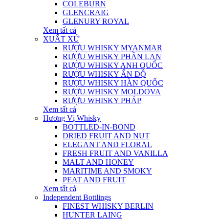
COLEBURN
GLENCRAIG
GLENURY ROYAL
Xem tất cả
XUẤT XỨ
RƯỢU WHISKY MYANMAR
RƯỢU WHISKY PHẦN LAN
RƯỢU WHISKY ANH QUỐC
RƯỢU WHISKY ẤN ĐỘ
RƯỢU WHISKY HÀN QUỐC
RƯỢU WHISKY MOLDOVA
RƯỢU WHISKY PHÁP
Xem tất cả
Hương Vị Whisky
BOTTLED-IN-BOND
DRIED FRUIT AND NUT
ELEGANT AND FLORAL
FRESH FRUIT AND VANILLA
MALT AND HONEY
MARITIME AND SMOKY
PEAT AND FRUIT
Xem tất cả
Independent Bottlings
FINEST WHISKY BERLIN
HUNTER LAING