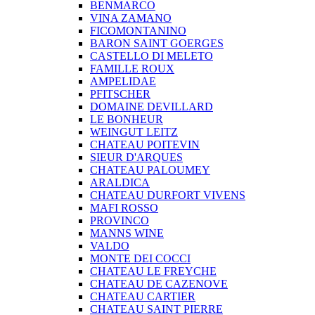
BENMARCO
VINA ZAMANO
FICOMONTANINO
BARON SAINT GOERGES
CASTELLO DI MELETO
FAMILLE ROUX
AMPELIDAE
PFITSCHER
DOMAINE DEVILLARD
LE BONHEUR
WEINGUT LEITZ
CHATEAU POITEVIN
SIEUR D'ARQUES
CHATEAU PALOUMEY
ARALDICA
CHATEAU DURFORT VIVENS
MAFI ROSSO
PROVINCO
MANNS WINE
VALDO
MONTE DEI COCCI
CHATEAU LE FREYCHE
CHATEAU DE CAZENOVE
CHATEAU CARTIER
CHATEAU SAINT PIERRE