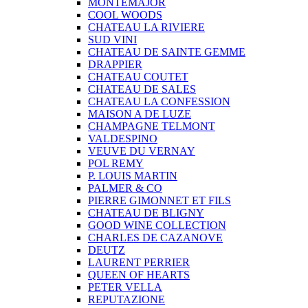
MONTEMAJOR
COOL WOODS
CHATEAU LA RIVIERE
SUD VINI
CHATEAU DE SAINTE GEMME
DRAPPIER
CHATEAU COUTET
CHATEAU DE SALES
CHATEAU LA CONFESSION
MAISON A DE LUZE
CHAMPAGNE TELMONT
VALDESPINO
VEUVE DU VERNAY
POL REMY
P. LOUIS MARTIN
PALMER & CO
PIERRE GIMONNET ET FILS
CHATEAU DE BLIGNY
GOOD WINE COLLECTION
CHARLES DE CAZANOVE
DEUTZ
LAURENT PERRIER
QUEEN OF HEARTS
PETER VELLA
REPUTAZIONE