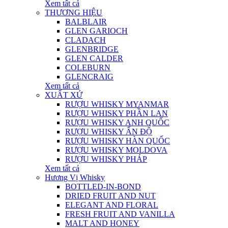
Xem tất cả
THƯƠNG HIỆU
BALBLAIR
GLEN GARIOCH
CLADACH
GLENBRIDGE
GLEN CALDER
COLEBURN
GLENCRAIG
Xem tất cả
XUẤT XỨ
RƯỢU WHISKY MYANMAR
RƯỢU WHISKY PHẦN LAN
RƯỢU WHISKY ANH QUỐC
RƯỢU WHISKY ẤN ĐỘ
RƯỢU WHISKY HÀN QUỐC
RƯỢU WHISKY MOLDOVA
RƯỢU WHISKY PHÁP
Xem tất cả
Hương Vị Whisky
BOTTLED-IN-BOND
DRIED FRUIT AND NUT
ELEGANT AND FLORAL
FRESH FRUIT AND VANILLA
MALT AND HONEY