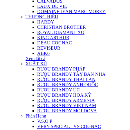
CALVADOS
EAUX DE VIE
DOMAINE JEAN MARC MOREY
THƯƠNG HIỆU
HARDY
CHRISTIAN BROTHER
ROYAL DIAMANT XO
KING ARTHUR
DEAU COGNAC
REVISEUR
ABK6
Xem tất cả
XUẤT XỨ
RƯỢU BRANDY PHÁP
RƯỢU BRANDY TÂY BAN NHA
RƯỢU BRANDY THÁI LAN
RƯỢU BRANDY ANH QUỐC
RƯỢU BRANDY ÚC
RƯỢU BRANDY HOA KỲ
RƯỢU BRANDY ARMENIA
RƯỢU BRANDY VIỆT NAM
RƯỢU BRANDY MOLDOVA
Phân Hạng
V.S.O.P
VERY SPECIAL - VS COGNAC