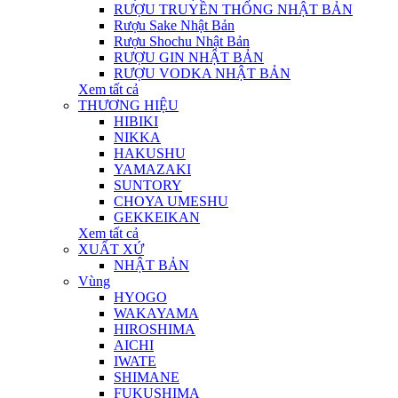
RƯỢU TRUYỀN THỐNG NHẬT BẢN
Rượu Sake Nhật Bản
Rượu Shochu Nhật Bản
RƯỢU GIN NHẬT BẢN
RƯỢU VODKA NHẬT BẢN
Xem tất cả
THƯƠNG HIỆU
HIBIKI
NIKKA
HAKUSHU
YAMAZAKI
SUNTORY
CHOYA UMESHU
GEKKEIKAN
Xem tất cả
XUẤT XỨ
NHẬT BẢN
Vùng
HYOGO
WAKAYAMA
HIROSHIMA
AICHI
IWATE
SHIMANE
FUKUSHIMA