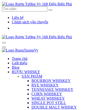
Liên hệ
Chính sách vận chuyển
Trang chủ
Giới thiệu
Blog
RƯỢU WHISKY
SẢN PHẨM
BOURBON WHISKEY
RYE WHISKEY
TENNESSEE WHISKEY
CORN WHISKEY
WHEAT WHISKEY
SINGLE POT STILL
DOUBLE MALT WHISKY