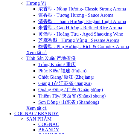
Hương Vị
浓香型 - Nồng Hương- Classic Strong Aroma
酱香型 - Tương Hương - Sauce Aroma
清香型 - Thanh Hương- Elegant Light Aroma
米香型 - Gạo Hương - Refined Rice Aroma
黄酒型 - Hoàng Tửu - Aged Shaoxing Wine
芝麻香型 - Hương Vừng - Sesame Aroma
馥香型 - Phụ Hương - Rich & Complex Aroma
Xem tất cả
Tỉnh Sản Xuất/ 产地省份
Trùng Khánh/ 重庆
Phúc Kiến/ 福建 (Fujian)
Chiết Giang/ 浙江 (Zhejiang)
Giang Tô/ 江苏省 (Jiangsu)
Quảng Đông / 广东 (Guǎngdōng)
Thiểm Tây/ 陝西省 (Shǎnxī sheng)
Sơn Đông / 山东省 (Shāndōng)
Xem tất cả
COGNAC/ BRANDY
SẢN PHẨM
COGNAC
BRANDY