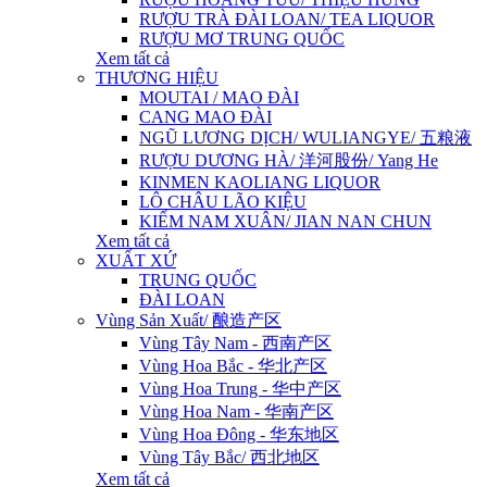
RƯỢU TRÀ ĐÀI LOAN/ TEA LIQUOR
RƯỢU MƠ TRUNG QUỐC
Xem tất cả
THƯƠNG HIỆU
MOUTAI / MAO ĐÀI
CANG MAO ĐÀI
NGŨ LƯƠNG DỊCH/ WULIANGYE/ 五粮液
RƯỢU DƯƠNG HÀ/ 洋河股份/ Yang He
KINMEN KAOLIANG LIQUOR
LÔ CHÂU LÃO KIỆU
KIẾM NAM XUÂN/ JIAN NAN CHUN
Xem tất cả
XUẤT XỨ
TRUNG QUỐC
ĐÀI LOAN
Vùng Sản Xuất/ 酿造产区
Vùng Tây Nam - 西南产区
Vùng Hoa Bắc - 华北产区
Vùng Hoa Trung - 华中产区
Vùng Hoa Nam - 华南产区
Vùng Hoa Đông - 华东地区
Vùng Tây Bắc/ 西北地区
Xem tất cả