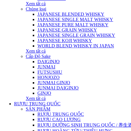
Xem tất cả
Chủng loại
JAPANESE BLENDED WHISKY
JAPANESE SINGLE MALT WHISKY
JAPANESE PURE MALT WHISKY
JAPANESE GRAIN WHISKY
JAPANESE SINGLE GRAIN WHISKY
JAPANESE KOJI WHISKY
WORLD BLEND WHISKY IN JAPAN
Xem tất cả
Cấp Độ Sake
DAIGINJO
JUNMAI
FUTSUSHU
HONJOZO
JUNMAI GINJO
JUNMAI DAIGINJO
GINJO
Xem tất cả
RƯỢU TRUNG QUỐC
SẢN PHẨM
RƯỢU TRUNG QUỐC
RƯỢU CAO LƯƠNG
RƯỢU DƯỠNG SINH TRUNG QUỐC / 养生酒 / 
RƯỢU HOÀNG TỬU/ THIỆU HƯNG