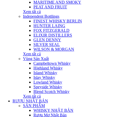
MARITIME AND SMOKY
PEAT AND FRUIT
Xem tất cả
Independent Bottlings
FINEST WHISKY BERLIN
HUNTER LAING
FOX FITZGERALD
ELIXIR DISTILLERS
GLEN DENNY
SILVER SEAL
WILSON & MORGAN
Xem tất cả
Vùng Sản Xuất
Campbeltown Whisky
Highland Whisky
Island Whisky
Islay Whisky
Lowland Whisky
Speyside Whisky
Blend Scotch Whisky
Xem tất cả
RƯỢU NHẬT BẢN
SẢN PHẨM
WHISKY NHẬT BẢN
Rượu Mơ Nhật Bản